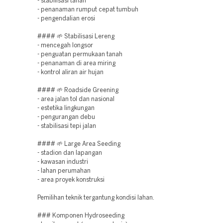
- stabilisasi tanah
- penanaman rumput cepat tumbuh
- pengendalian erosi
#### 🌱 Stabilisasi Lereng
- mencegah longsor
- penguatan permukaan tanah
- penanaman di area miring
- kontrol aliran air hujan
#### 🌱 Roadside Greening
- area jalan tol dan nasional
- estetika lingkungan
- pengurangan debu
- stabilisasi tepi jalan
#### 🌱 Large Area Seeding
- stadion dan lapangan
- kawasan industri
- lahan perumahan
- area proyek konstruksi
Pemilihan teknik tergantung kondisi lahan.
### Komponen Hydroseeding