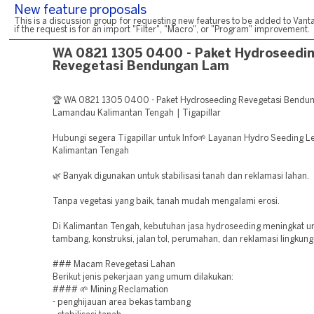
New feature proposals
This is a discussion group for requesting new features to be added to Vanta
if the request is for an import "Filter", "Macro", or "Program" improvement.
WA 0821 1305 0400 - Paket Hydroseedi
Revegetasi Bendungan Lam
🏆 WA 0821 1305 0400 - Paket Hydroseeding Revegetasi Bendu
Lamandau Kalimantan Tengah | Tigapillar
Hubungi segera Tigapillar untuk Info🌱 Layanan Hydro Seeding L
Kalimantan Tengah
🌿 Banyak digunakan untuk stabilisasi tanah dan reklamasi lahan.
Tanpa vegetasi yang baik, tanah mudah mengalami erosi.
Di Kalimantan Tengah, kebutuhan jasa hydroseeding meningkat u
tambang, konstruksi, jalan tol, perumahan, dan reklamasi lingkung
### Macam Revegetasi Lahan
Berikut jenis pekerjaan yang umum dilakukan:
#### 🌱 Mining Reclamation
- penghijauan area bekas tambang