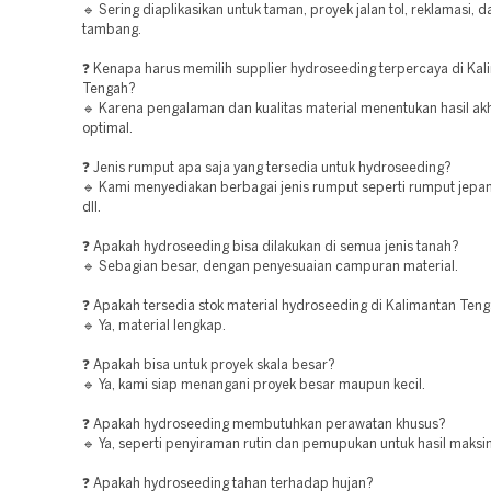
🔹 Sering diaplikasikan untuk taman, proyek jalan tol, reklamasi, 
tambang.
❓ Kenapa harus memilih supplier hydroseeding terpercaya di Kal
Tengah?
🔹 Karena pengalaman dan kualitas material menentukan hasil akh
optimal.
❓ Jenis rumput apa saja yang tersedia untuk hydroseeding?
🔹 Kami menyediakan berbagai jenis rumput seperti rumput jepa
dll.
❓ Apakah hydroseeding bisa dilakukan di semua jenis tanah?
🔹 Sebagian besar, dengan penyesuaian campuran material.
❓ Apakah tersedia stok material hydroseeding di Kalimantan Ten
🔹 Ya, material lengkap.
❓ Apakah bisa untuk proyek skala besar?
🔹 Ya, kami siap menangani proyek besar maupun kecil.
❓ Apakah hydroseeding membutuhkan perawatan khusus?
🔹 Ya, seperti penyiraman rutin dan pemupukan untuk hasil maksi
❓ Apakah hydroseeding tahan terhadap hujan?