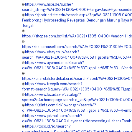
🌐
https://www.hsbi.de/suche?
search_string=WA+0821+1305+0400+Harga+Jasa+Hydroseedin
🌐
https://prairiestate.edu/search.aspx/?q=WA-0821-1305-0400
Pemborong-Hydroseeding-Revegetasi-Bendungan-Murung-Raya-K
Tengah
🌐
https://shopee.com.br/list/WA+0821+1305+0400+Vendor+Hidr
🌐
https://nz.carousell.com/search/WA%200821%201305%2
🌐
https://www.ebay.co.jp/search?
search=WA+0821+1305+0400+%5B%5BTigapillar%5D%5D++Ven
🌐
https://www.ayomedan.id/search?
q=WA+0821+1305+0400+%5B%5BTigapillar%5D%5D++Vendor+H
🌐
https://enarotali.terdekat.or.id/search/label/WA+0821+
🌐
https://www.freepik.com/search?
format=search&query=WA+0821+1305+0400+%5B%5BTigapill
🌐
https://www.lazada.vn/catalog/?
spm=a2o4n.homepage.search.d_go&q=WA+0821+1305+0400+%
🌐
https://glints.com/id/lowongan/search/?
q=WA+0821+1305+0400+%5B%5BTigapillar%5D%5D++Pemboro
🌐
https://www.jakmall.com/search?
q=WA+0821+1305+0400+Layanan+Hidroseeding+Lahan+Tamba
🌐
https://toco.id/id/search?
q=product/search&search=WA+0821+1305+0400+Pemborong+H