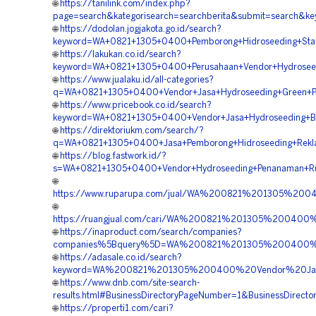
🌐
https://tanilink.com/index.php?
page=search&kategorisearch=searchberita&submit=search
🌐
https://dodolan.jogjakota.go.id/search?
keyword=WA+0821+1305+0400+Pemborong+Hidroseeding+Stabi
🌐
https://lakukan.co.id/search?
keyword=WA+0821+1305+0400+Perusahaan+Vendor+Hydroseed
🌐
https://www.jualaku.id/all-categories?
q=WA+0821+1305+0400+Vendor+Jasa+Hydroseeding+Green+Pr
🌐
https://www.pricebook.co.id/search?
keyword=WA+0821+1305+0400+Vendor+Jasa+Hydroseeding+Ba
🌐
https://direktoriukm.com/search/?
q=WA+0821+1305+0400+Jasa+Pemborong+Hidroseeding+Rekla
🌐
https://blog.fastwork.id/?
s=WA+0821+1305+0400+Vendor+Hydroseeding+Penanaman+Ru
🌐
https://www.ruparupa.com/jual/WA%200821%201305%20
🌐
https://ruangjual.com/cari/WA%200821%201305%20040
🌐
https://inaproduct.com/search/companies?
companies%5Bquery%5D=WA%200821%201305%200400%20
🌐
https://adasale.co.id/search?
keyword=WA%200821%201305%200400%20Vendor%20Jasa%
🌐
https://www.dnb.com/site-search-
results.html#BusinessDirectoryPageNumber=1&BusinessDirec
🌐
https://properti1.com/cari?