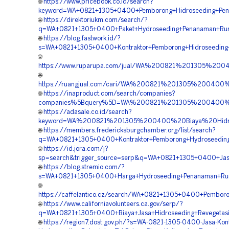
🌐
https://www.pricebook.co.id/search?
keyword=WA+0821+1305+0400+Pemborong+Hidroseeding+Pengh
🌐
https://direktoriukm.com/search/?
q=WA+0821+1305+0400+Paket+Hydroseeding+Penanaman+Rump
🌐
https://blog.fastwork.id/?
s=WA+0821+1305+0400+Kontraktor+Pemborong+Hidroseeding+
🌐
https://www.ruparupa.com/jual/WA%200821%201305%200
🌐
https://ruangjual.com/cari/WA%200821%201305%20040
🌐
https://inaproduct.com/search/companies?
companies%5Bquery%5D=WA%200821%201305%200400%20
🌐
https://adasale.co.id/search?
keyword=WA%200821%201305%200400%20Biaya%20Hidros
🌐
https://members.fredericksburgchamber.org/list/search?
q=WA+0821+1305+0400+Kontraktor+Pemborong+Hydroseeding+
🌐
https://id.jora.com/j?
sp=search&trigger_source=serp&q=WA+0821+1305+0400+Jasa
🌐
https://blog.stremio.com/?
s=WA+0821+1305+0400+Harga+Hydroseeding+Penanaman+Rump
🌐
https://caffelantico.cz/search/WA+0821+1305+0400+Pembor
🌐
https://www.californiavolunteers.ca.gov/serp/?
q=WA+0821+1305+0400+Biaya+Jasa+Hidroseeding+Revegetasi
🌐
https://region7.dost.gov.ph/?s=WA-0821-1305-0400-Jasa-Kont