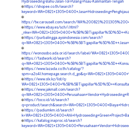
Hydroseeding-Bahu-Jalan-Tol-Pulang-Pisau-Kalimantan-Tengah
🌐
https://shopee.co.th/search?
keyword=WA+0821+1305+0400+Jasa+Hidroseeding+Penghijaua
🌐
https://tw.carousell.com/search/WA%200821%201305%20
🌐
https://www.ebay.es/sch/i.html?
_nkw=WA+0821+1305+0400+%5B%5BTigapillar%5D%5D++Konsul
🌐
https://purbalingga.ayoindonesia.com/search?
q=WA+0821+1305+0400+%5B%5BTigapillar%5D%5D++Jasa+Hidr
🌐
https://wonosobo.ada.or.id/search/label/WA+0821+1305+04
🌐
https://fastwork.id/search?
q=WA+0821+1305+0400+%5B%5BTigapillar%5D%5D++Konsultan
🌐
https://www.lazada.co.th/catalog/?
spm=a2o4l.homepage.search.d_go&q=WA+0821+1305+0400+%5
🌐
https://www.olx.kz/list/q-
WA+0821+1305+0400+%5B%5BTigapillar%5D%5D++Konsultan+H
🌐
https://www.jakmall.com/search?
q=WA+0821+1305+0400+Perusahaan+Vendor+Hydroseeding+Rek
🌐
https://toco.id/id/search?
q=product/search&search=WA+0821+1305+0400+Biaya+Hidros
🌐
https://padiumkm.id/search?
k=WA+0821+1305+0400+Ahli+Hydroseeding+Green+Project+Bar
🌐
https://katalog.inaproc.id/search?
keyword=WA+0821+1305+0400+Perusahaan+Vendor+Hidroseedi