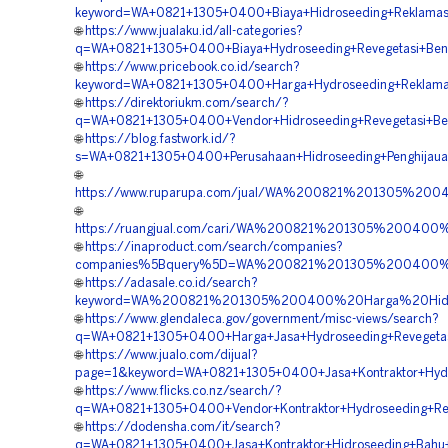
keyword=WA+0821+1305+0400+Biaya+Hidroseeding+Reklamas
🌐
https://www.jualaku.id/all-categories?
q=WA+0821+1305+0400+Biaya+Hydroseeding+Revegetasi+Ben
🌐
https://www.pricebook.co.id/search?
keyword=WA+0821+1305+0400+Harga+Hydroseeding+Reklamas
🌐
https://direktoriukm.com/search/?
q=WA+0821+1305+0400+Vendor+Hidroseeding+Revegetasi+Be
🌐
https://blog.fastwork.id/?
s=WA+0821+1305+0400+Perusahaan+Hidroseeding+Penghijaua
🌐
https://www.ruparupa.com/jual/WA%200821%201305%20
🌐
https://ruangjual.com/cari/WA%200821%201305%20040
🌐
https://inaproduct.com/search/companies?
companies%5Bquery%5D=WA%200821%201305%200400%20
🌐
https://adasale.co.id/search?
keyword=WA%200821%201305%200400%20Harga%20Hidro
🌐
https://www.glendaleca.gov/government/misc-views/search?
q=WA+0821+1305+0400+Harga+Jasa+Hydroseeding+Revegetas
🌐
https://www.jualo.com/dijual?
page=1&keyword=WA+0821+1305+0400+Jasa+Kontraktor+Hydr
🌐
https://www.flicks.co.nz/search/?
q=WA+0821+1305+0400+Vendor+Kontraktor+Hydroseeding+Re
🌐
https://dodensha.com/it/search?
q=WA+0821+1305+0400+Jasa+Kontraktor+Hidroseeding+Bahu+