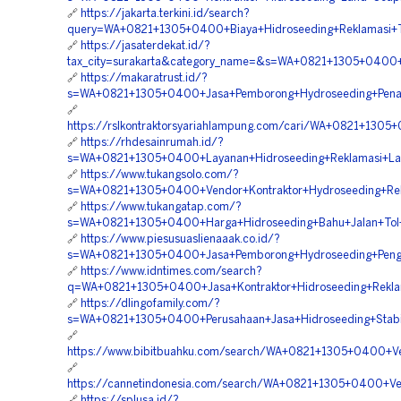
🔗
https://jakarta.terkini.id/search?
query=WA+0821+1305+0400+Biaya+Hidroseeding+Reklamasi+
🔗
https://jasaterdekat.id/?
tax_city=surakarta&category_name=&s=WA+0821+1305+0400+
🔗
https://makaratrust.id/?
s=WA+0821+1305+0400+Jasa+Pemborong+Hydroseeding+Pena
🔗
https://rslkontraktorsyariahlampung.com/cari/WA+0821+1305
🔗
https://rhdesainrumah.id/?
s=WA+0821+1305+0400+Layanan+Hidroseeding+Reklamasi+Lah
🔗
https://www.tukangsolo.com/?
s=WA+0821+1305+0400+Vendor+Kontraktor+Hydroseeding+Re
🔗
https://www.tukangatap.com/?
s=WA+0821+1305+0400+Harga+Hidroseeding+Bahu+Jalan+Tol+
🔗
https://www.piesusuaslienaaak.co.id/?
s=WA+0821+1305+0400+Jasa+Pemborong+Hydroseeding+Penghi
🔗
https://www.idntimes.com/search?
q=WA+0821+1305+0400+Jasa+Kontraktor+Hidroseeding+Rekla
🔗
https://dlingofamily.com/?
s=WA+0821+1305+0400+Perusahaan+Jasa+Hidroseeding+Stabil
🔗
https://www.bibitbuahku.com/search/WA+0821+1305+0400+Ve
🔗
https://cannetindonesia.com/search/WA+0821+1305+0400+Ve
🔗
https://splusa.id/?