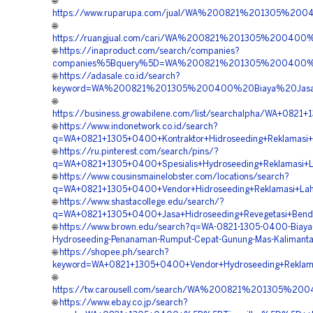
🌐
https://www.ruparupa.com/jual/WA%200821%201305%2
🌐
https://ruangjual.com/cari/WA%200821%201305%20040
🌐
https://inaproduct.com/search/companies?
companies%5Bquery%5D=WA%200821%201305%200400%20
🌐
https://adasale.co.id/search?
keyword=WA%200821%201305%200400%20Biaya%20Jasa
🌐
https://business.growabilene.com/list/searchalpha/WA+08
🌐
https://www.indonetwork.co.id/search?
q=WA+0821+1305+0400+Kontraktor+Hidroseeding+Reklamasi
🌐
https://ru.pinterest.com/search/pins/?
q=WA+0821+1305+0400+Spesialis+Hydroseeding+Reklamasi+
🌐
https://www.cousinsmainelobster.com/locations/search?
q=WA+0821+1305+0400+Vendor+Hidroseeding+Reklamasi+Lah
🌐
https://www.shastacollege.edu/search/?
q=WA+0821+1305+0400+Jasa+Hidroseeding+Revegetasi+Bend
🌐
https://www.brown.edu/search?q=WA-0821-1305-0400-Biaya-
Hydroseeding-Penanaman-Rumput-Cepat-Gunung-Mas-Kalimanta
🌐
https://shopee.ph/search?
keyword=WA+0821+1305+0400+Vendor+Hydroseeding+Reklama
🌐
https://tw.carousell.com/search/WA%200821%201305%
🌐
https://www.ebay.co.jp/search?