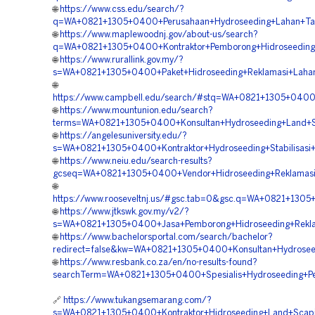
🌐
https://www.css.edu/search/?
q=WA+0821+1305+0400+Perusahaan+Hydroseeding+Lahan+Ta
🌐
https://www.maplewoodnj.gov/about-us/search?
q=WA+0821+1305+0400+Kontraktor+Pemborong+Hidroseeding+
🌐
https://www.rurallink.gov.my/?
s=WA+0821+1305+0400+Paket+Hidroseeding+Reklamasi+Lahan
🌐
https://www.campbell.edu/search/#stq=WA+0821+1305+0400+
🌐
https://www.mountunion.edu/search?
terms=WA+0821+1305+0400+Konsultan+Hydroseeding+Land+Sc
🌐
https://angelesuniversity.edu/?
s=WA+0821+1305+0400+Kontraktor+Hydroseeding+Stabilisasi
🌐
https://www.neiu.edu/search-results?
gcseq=WA+0821+1305+0400+Vendor+Hidroseeding+Reklamasi
🌐
https://www.rooseveltnj.us/#gsc.tab=0&gsc.q=WA+0821+1305
🌐
https://www.jtkswk.gov.my/v2/?
s=WA+0821+1305+0400+Jasa+Pemborong+Hidroseeding+Rekla
🌐
https://www.bachelorsportal.com/search/bachelor?
redirect=false&kw=WA+0821+1305+0400+Konsultan+Hydrosee
🌐
https://www.resbank.co.za/en/no-results-found?
searchTerm=WA+0821+1305+0400+Spesialis+Hydroseeding+Pen
🔗
https://www.tukangsemarang.com/?
s=WA+0821+1305+0400+Kontraktor+Hidroseeding+Land+Scapi