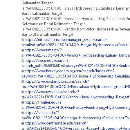
Kalimantan Tengah
📱 WA 0821 1305 0400 - Biaya Hydroseeding Stabilisasi Lereng 
Barat Kalimantan Tengah
📱 WA 0821 1305 0400 - Konsultan Hydroseeding Penanaman R
Kotawaringin Barat Kalimantan Tengah
📱 WA 0821 1305 0400 - Vendor Kontraktor Hidroseeding Revege
Barito Utara Kalimantan Tengah
🌐
https://info.authorisationmanager.gov.au/search-
results#q=WA+0821+1305+0400+Harga+Hydroseeding+Bahu+Ja
🌐
https://www.uma.pt/?
s=WA+0821+1305+0400+Vendor+Hydroseeding+Lahan+Tamban
🌐
https://swcu.edu/search?
search_paths%5B%5D=&query=WA+0821+1305+0400+Kontraktor
🌐
https://www.harveycedars.org/cn/search/index.cfm?
keyword=WA+0821+1305+0400+Biaya+Hydroseeding+Penghija
🌐
https://www.eastampton.com/search?
text=WA+0821+1305+0400+Perusahaan+Hydroseeding+Land+Sc
🌐
https://www.uws.ac.uk/search/?
q=WA+0821+1305+0400+Vendor+Jasa+Hydroseeding+Revegeta
🌐
https://frontier.edu/?
s=WA+0821+1305+0400+Kontraktor+Pemborong+Hydroseeding
🌐
https://sccnc.edu/?
s=WA+0821+1305+0400+Harga+Hidroseeding+Bahu+Jalan+Tol+
🌐
https://www.centralstate.edu/search?
q=WA+0821+1305+0400+Perusahaan+Jasa+Hidroseeding+Pena