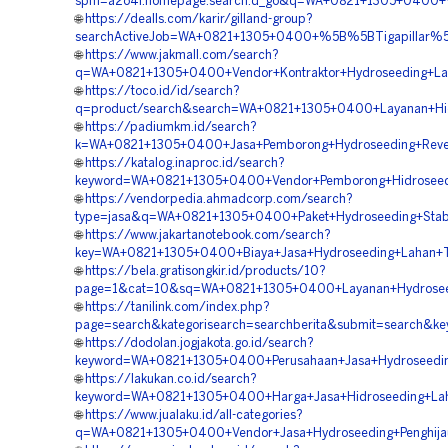
spm=a2o4l.homepage.search.d_go&q=WA+0821+1305+0400+%5
🌐
https://dealls.com/karir/gilland-group?
searchActiveJob=WA+0821+1305+0400+%5B%5BTigapillar%5D
🌐
https://www.jakmall.com/search?
q=WA+0821+1305+0400+Vendor+Kontraktor+Hydroseeding+Lan
🌐
https://toco.id/id/search?
q=product/search&search=WA+0821+1305+0400+Layanan+Hidr
🌐
https://padiumkm.id/search?
k=WA+0821+1305+0400+Jasa+Pemborong+Hydroseeding+Revege
🌐
https://katalog.inaproc.id/search?
keyword=WA+0821+1305+0400+Vendor+Pemborong+Hidroseedin
🌐
https://vendorpedia.ahmadcorp.com/search?
type=jasa&q=WA+0821+1305+0400+Paket+Hydroseeding+Stabil
🌐
https://www.jakartanotebook.com/search?
key=WA+0821+1305+0400+Biaya+Jasa+Hydroseeding+Lahan+T
🌐
https://bela.gratisongkir.id/products/10?
page=1&cat=10&sq=WA+0821+1305+0400+Layanan+Hydroseed
🌐
https://tanilink.com/index.php?
page=search&kategorisearch=searchberita&submit=search&k
🌐
https://dodolan.jogjakota.go.id/search?
keyword=WA+0821+1305+0400+Perusahaan+Jasa+Hydroseeding
🌐
https://lakukan.co.id/search?
keyword=WA+0821+1305+0400+Harga+Jasa+Hidroseeding+Lah
🌐
https://www.jualaku.id/all-categories?
q=WA+0821+1305+0400+Vendor+Jasa+Hydroseeding+Penghijau