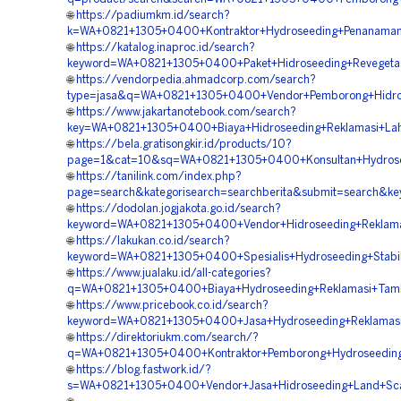
🌐
https://padiumkm.id/search?
k=WA+0821+1305+0400+Kontraktor+Hydroseeding+Penanama
🌐
https://katalog.inaproc.id/search?
keyword=WA+0821+1305+0400+Paket+Hidroseeding+Revegeta
🌐
https://vendorpedia.ahmadcorp.com/search?
type=jasa&q=WA+0821+1305+0400+Vendor+Pemborong+Hidrose
🌐
https://www.jakartanotebook.com/search?
key=WA+0821+1305+0400+Biaya+Hidroseeding+Reklamasi+La
🌐
https://bela.gratisongkir.id/products/10?
page=1&cat=10&sq=WA+0821+1305+0400+Konsultan+Hydrose
🌐
https://tanilink.com/index.php?
page=search&kategorisearch=searchberita&submit=search&
🌐
https://dodolan.jogjakota.go.id/search?
keyword=WA+0821+1305+0400+Vendor+Hidroseeding+Reklam
🌐
https://lakukan.co.id/search?
keyword=WA+0821+1305+0400+Spesialis+Hydroseeding+Stabil
🌐
https://www.jualaku.id/all-categories?
q=WA+0821+1305+0400+Biaya+Hydroseeding+Reklamasi+Tam
🌐
https://www.pricebook.co.id/search?
keyword=WA+0821+1305+0400+Jasa+Hydroseeding+Reklamasi
🌐
https://direktoriukm.com/search/?
q=WA+0821+1305+0400+Kontraktor+Pemborong+Hydroseeding
🌐
https://blog.fastwork.id/?
s=WA+0821+1305+0400+Vendor+Jasa+Hidroseeding+Land+Sca