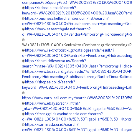
companies%5Bquery%5D=WA%200821%201305%200400%20
🌐
https://adasale.co.id/search?
keyword=WA%200821%201305%200400%20Jasa%20Pembor
🌐
https://business.kellerchamber.com/list/search?
q=WA+0821+1305+0400+Perusahaan+Jasa+Hydroseeding+Green
🌐
https://www.researchgate.net/search?
q=WA+0821+1305+0400+Vendor+Pemborong+Hidroseeding+Rev
🌐
WA+0821+1305+0400+Kontraktor+Pemborong+Hidroseeding+Re
🌐
https://www.ilektrofotistiki.gr/catalogsearch/result/?
q=WA+0821+1305+0400+Kontraktor+Pemborong+Hidroseeding+
🌐
https://co.middlesex.va.us/Search?
searchPhrase=WA+0821+1305+0400+Jasa+Pemborong+Hidrose
🌐
https://www.buzzcard.gatech.edu/?s=WA-0821-1305-0400-Ko
Pemborong-Hidroseeding-Stabilisasi-Lereng-Barito-Timur-Kalim
🌐
https://shopee.co.id/search?
keyword=WA+0821+1305+0400+Pemborong+Hidroseeding+Laha
🌐
https://www.carousell.com.my/search/WA%200821%2013
🌐
https://www.ebay.at/sch/i.html?
_nkw=WA+0821+1305+0400+%5B%5BTigapillar%5D%5D++Vendo
🌐
https://trenggalek.ayoindonesia.com/search?
q=WA+0821+1305+0400+%5B%5BTigapillar%5D%5D++Kontrakt
🌐
https://sarmi.ada.or.id/search?
q=WA+0821+1305+0400+%5B%5BTigapillar%5D%5D++Layanan+