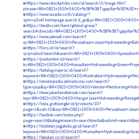
🌐
https://www.istockphoto.com/id/search/2/image-film?
phrase=WA+0821+1305+0400+%5B%5BTigapillar%5D%5D++Vend
🌐
https://www.lazada.co.th/catalog/?
spm=a2o4l.homepage.search.d_go&q=WA+0821+1305+0400+%
🌐
https://dealls.com/karir/gilland-group?
searchActiveJob=WA+0821+1305+0400+%5B%5BTigapillar%5D
🌐
https://www.jakmall.com/search?
q=WA+0821+1305+0400+Perusahaan+Jasa+Hydroseeding+Bahu
🌐
https://toco.id/id/search?
q=product/search&search=WA+0821+1305+0400+Spesialis+H
🌐
https://padiumkm.id/search?
k=WA+0821+1305+0400+Konsultan+Hidroseeding+Green+Proje
🌐
https://katalog.inaproc.id/search?
keyword=WA+0821+1305+0400+Kontraktor+Hydroseeding+Peng
🌐
https://vendorpedia.ahmadcorp.com/search?
type=jasa&q=WA+0821+1305+0400+Vendor+Pemborong+Hidros
🌐
https://www.jakartanotebook.com/search?
key=WA+0821+1305+0400+Harga+Jasa+Hidroseeding+Reveget
🌐
https://bela.gratisongkir.id/products/10?
page=1&cat=10&sq=WA+0821+1305+0400+Perusahaan+Jasa+Hi
🌐
https://tanilink.com/index.php?
page=search&kategorisearch=searchberita&submit=search&
🌐
https://dodolan.jogjakota.go.id/search?
keyword=WA+0821+1305+0400+Konsultan+Hydroseeding+Green
🌐
https://lakukan.co.id/search?