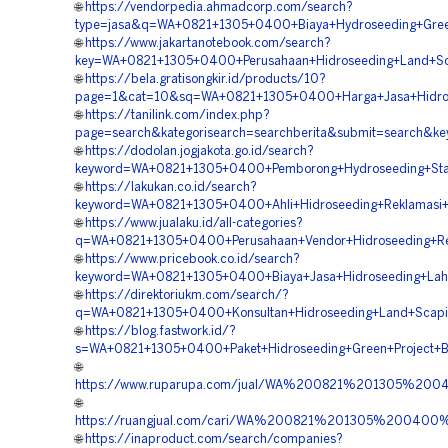
🌐
https://vendorpedia.ahmadcorp.com/search?
type=jasa&q=WA+0821+1305+0400+Biaya+Hydroseeding+Green
🌐
https://www.jakartanotebook.com/search?
key=WA+0821+1305+0400+Perusahaan+Hidroseeding+Land+Sca
🌐
https://bela.gratisongkir.id/products/10?
page=1&cat=10&sq=WA+0821+1305+0400+Harga+Jasa+Hidrose
🌐
https://tanilink.com/index.php?
page=search&kategorisearch=searchberita&submit=search&
🌐
https://dodolan.jogjakota.go.id/search?
keyword=WA+0821+1305+0400+Pemborong+Hydroseeding+Stabil
🌐
https://lakukan.co.id/search?
keyword=WA+0821+1305+0400+Ahli+Hidroseeding+Reklamasi+
🌐
https://www.jualaku.id/all-categories?
q=WA+0821+1305+0400+Perusahaan+Vendor+Hidroseeding+Rev
🌐
https://www.pricebook.co.id/search?
keyword=WA+0821+1305+0400+Biaya+Jasa+Hidroseeding+Lah
🌐
https://direktoriukm.com/search/?
q=WA+0821+1305+0400+Konsultan+Hidroseeding+Land+Scapin
🌐
https://blog.fastwork.id/?
s=WA+0821+1305+0400+Paket+Hidroseeding+Green+Project+Ba
🌐
https://www.ruparupa.com/jual/WA%200821%201305%20
🌐
https://ruangjual.com/cari/WA%200821%201305%20040
🌐
https://inaproduct.com/search/companies?