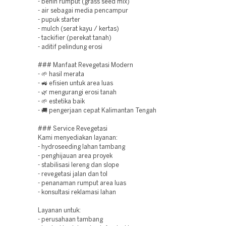
- benih rumput (grass seed mix)
- air sebagai media pencampur
- pupuk starter
- mulch (serat kayu / kertas)
- tackifier (perekat tanah)
- aditif pelindung erosi
### Manfaat Revegetasi Modern
- 🌱 hasil merata
- 🚜 efisien untuk area luas
- 🌿 mengurangi erosi tanah
- 🌱 estetika baik
- 🚚 pengerjaan cepat Kalimantan Tengah
### Service Revegetasi
Kami menyediakan layanan:
- hydroseeding lahan tambang
- penghijauan area proyek
- stabilisasi lereng dan slope
- revegetasi jalan dan tol
- penanaman rumput area luas
- konsultasi reklamasi lahan
Layanan untuk:
- perusahaan tambang