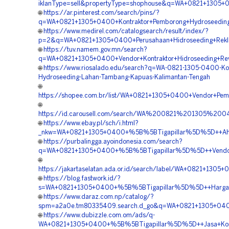
iklanType=sell&propertyType=shophouse&q=WA+0821+1305+
🌐
https://ar.pinterest.com/search/pins/?
q=WA+0821+1305+0400+Kontraktor+Pemborong+Hydroseeding+
🌐
https://www.medirel.com/catalogsearch/result/index/?
p=2&q=WA+0821+1305+0400+Perusahaan+Hidroseeding+Rekl
🌐
https://tuv.namem.gov.mn/search?
q=WA+0821+1305+0400+Vendor+Kontraktor+Hidroseeding+Rev
🌐
https://www.riosalado.edu/search?q=WA-0821-1305-0400-Kon
Hydroseeding-Lahan-Tambang-Kapuas-Kalimantan-Tengah
🌐
https://shopee.com.br/list/WA+0821+1305+0400+Vendor+Pem
🌐
https://id.carousell.com/search/WA%200821%201305%
🌐
https://www.ebay.pl/sch/i.html?
_nkw=WA+0821+1305+0400+%5B%5BTigapillar%5D%5D++Ahli+
🌐
https://purbalingga.ayoindonesia.com/search?
q=WA+0821+1305+0400+%5B%5BTigapillar%5D%5D++Vendor+
🌐
https://jakartaselatan.ada.or.id/search/label/WA+0821+13
🌐
https://blog.fastwork.id/?
s=WA+0821+1305+0400+%5B%5BTigapillar%5D%5D++Harga+Hyd
🌐
https://www.daraz.com.np/catalog/?
spm=a2a0e.tm80335409.search.d_go&q=WA+0821+1305+040
🌐
https://www.dubizzle.com.om/ads/q-
WA+0821+1305+0400+%5B%5BTigapillar%5D%5D++Jasa+Kontra