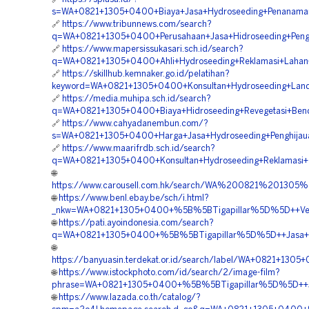
s=WA+0821+1305+0400+Biaya+Jasa+Hydroseeding+Penanaman
🔗
https://www.tribunnews.com/search?
q=WA+0821+1305+0400+Perusahaan+Jasa+Hidroseeding+Penghi
🔗
https://www.mapersissukasari.sch.id/search?
q=WA+0821+1305+0400+Ahli+Hydroseeding+Reklamasi+Lahan
🔗
https://skillhub.kemnaker.go.id/pelatihan?
keyword=WA+0821+1305+0400+Konsultan+Hydroseeding+Land
🔗
https://media.muhipa.sch.id/search?
q=WA+0821+1305+0400+Biaya+Hidroseeding+Revegetasi+Bend
🔗
https://www.cahyadanembun.com/?
s=WA+0821+1305+0400+Harga+Jasa+Hydroseeding+Penghijaua
🔗
https://www.maarifrdb.sch.id/search?
q=WA+0821+1305+0400+Konsultan+Hydroseeding+Reklamasi+
🌐
https://www.carousell.com.hk/search/WA%200821%2013
🌐
https://www.benl.ebay.be/sch/i.html?
_nkw=WA+0821+1305+0400+%5B%5BTigapillar%5D%5D++Vendor+
🌐
https://pati.ayoindonesia.com/search?
q=WA+0821+1305+0400+%5B%5BTigapillar%5D%5D++Jasa+Pem
🌐
https://banyuasin.terdekat.or.id/search/label/WA+0821+1
🌐
https://www.istockphoto.com/id/search/2/image-film?
phrase=WA+0821+1305+0400+%5B%5BTigapillar%5D%5D++Jasa
🌐
https://www.lazada.co.th/catalog/?