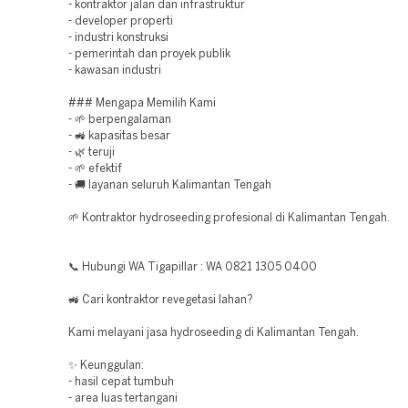
- kontraktor jalan dan infrastruktur
- developer properti
- industri konstruksi
- pemerintah dan proyek publik
- kawasan industri
### Mengapa Memilih Kami
- 🌱 berpengalaman
- 🚜 kapasitas besar
- 🌿 teruji
- 🌱 efektif
- 🚚 layanan seluruh Kalimantan Tengah
🌱 Kontraktor hydroseeding profesional di Kalimantan Tengah.
📞 Hubungi WA Tigapillar : WA 0821 1305 0400
🚜 Cari kontraktor revegetasi lahan?
Kami melayani jasa hydroseeding di Kalimantan Tengah.
✨ Keunggulan:
- hasil cepat tumbuh
- area luas tertangani