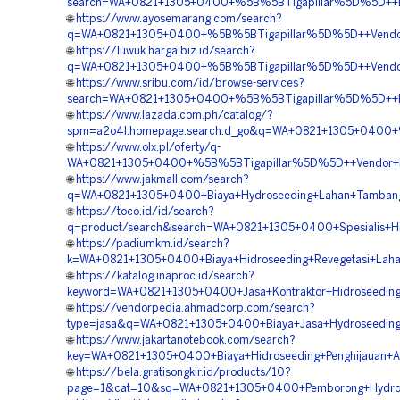
search=WA+0821+1305+0400+%5B%5BTigapillar%5D%5D++Bia
🌐
https://www.ayosemarang.com/search?
q=WA+0821+1305+0400+%5B%5BTigapillar%5D%5D++Vendor+J
🌐
https://luwuk.harga.biz.id/search?
q=WA+0821+1305+0400+%5B%5BTigapillar%5D%5D++Vendor+
🌐
https://www.sribu.com/id/browse-services?
search=WA+0821+1305+0400+%5B%5BTigapillar%5D%5D++Pem
🌐
https://www.lazada.com.ph/catalog/?
spm=a2o4l.homepage.search.d_go&q=WA+0821+1305+0400+%
🌐
https://www.olx.pl/oferty/q-
WA+0821+1305+0400+%5B%5BTigapillar%5D%5D++Vendor+Pem
🌐
https://www.jakmall.com/search?
q=WA+0821+1305+0400+Biaya+Hydroseeding+Lahan+Tambang
🌐
https://toco.id/id/search?
q=product/search&search=WA+0821+1305+0400+Spesialis+Hi
🌐
https://padiumkm.id/search?
k=WA+0821+1305+0400+Biaya+Hidroseeding+Revegetasi+Laha
🌐
https://katalog.inaproc.id/search?
keyword=WA+0821+1305+0400+Jasa+Kontraktor+Hidroseeding
🌐
https://vendorpedia.ahmadcorp.com/search?
type=jasa&q=WA+0821+1305+0400+Biaya+Jasa+Hydroseeding+S
🌐
https://www.jakartanotebook.com/search?
key=WA+0821+1305+0400+Biaya+Hidroseeding+Penghijauan+A
🌐
https://bela.gratisongkir.id/products/10?
page=1&cat=10&sq=WA+0821+1305+0400+Pemborong+Hydrose