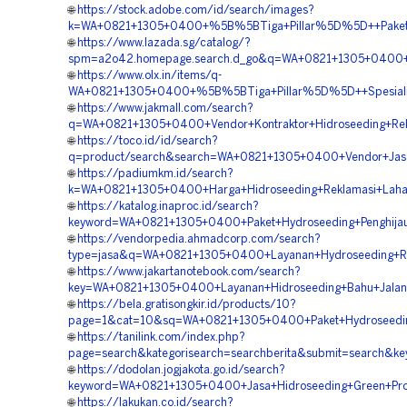
🌐
https://stock.adobe.com/id/search/images?
k=WA+0821+1305+0400+%5B%5BTiga+Pillar%5D%5D++Paket+H
🌐
https://www.lazada.sg/catalog/?
spm=a2o42.homepage.search.d_go&q=WA+0821+1305+0400+%
🌐
https://www.olx.in/items/q-
WA+0821+1305+0400+%5B%5BTiga+Pillar%5D%5D++Spesialis+
🌐
https://www.jakmall.com/search?
q=WA+0821+1305+0400+Vendor+Kontraktor+Hidroseeding+Rek
🌐
https://toco.id/id/search?
q=product/search&search=WA+0821+1305+0400+Vendor+Jasa
🌐
https://padiumkm.id/search?
k=WA+0821+1305+0400+Harga+Hidroseeding+Reklamasi+Laha
🌐
https://katalog.inaproc.id/search?
keyword=WA+0821+1305+0400+Paket+Hydroseeding+Penghija
🌐
https://vendorpedia.ahmadcorp.com/search?
type=jasa&q=WA+0821+1305+0400+Layanan+Hydroseeding+Re
🌐
https://www.jakartanotebook.com/search?
key=WA+0821+1305+0400+Layanan+Hidroseeding+Bahu+Jalan
🌐
https://bela.gratisongkir.id/products/10?
page=1&cat=10&sq=WA+0821+1305+0400+Paket+Hydroseedin
🌐
https://tanilink.com/index.php?
page=search&kategorisearch=searchberita&submit=search&
🌐
https://dodolan.jogjakota.go.id/search?
keyword=WA+0821+1305+0400+Jasa+Hidroseeding+Green+Pro
🌐
https://lakukan.co.id/search?