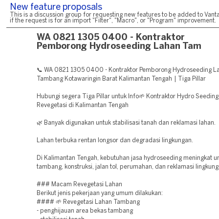
New feature proposals
This is a discussion group for requesting new features to be added to Vanta
if the request is for an import "Filter", "Macro", or "Program" improvement.
WA 0821 1305 0400 - Kontraktor
Pemborong Hydroseeding Lahan Tam
📞 WA 0821 1305 0400 - Kontraktor Pemborong Hydroseeding L
Tambang Kotawaringin Barat Kalimantan Tengah | Tiga Pillar
Hubungi segera Tiga Pillar untuk Info🌱 Kontraktor Hydro Seedin
Revegetasi di Kalimantan Tengah
🌿 Banyak digunakan untuk stabilisasi tanah dan reklamasi lahan.
Lahan terbuka rentan longsor dan degradasi lingkungan.
Di Kalimantan Tengah, kebutuhan jasa hydroseeding meningkat u
tambang, konstruksi, jalan tol, perumahan, dan reklamasi lingkung
### Macam Revegetasi Lahan
Berikut jenis pekerjaan yang umum dilakukan:
#### 🌱 Revegetasi Lahan Tambang
- penghijauan area bekas tambang