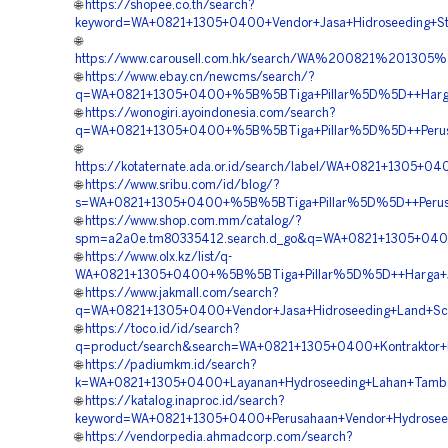
🌐
https://shopee.co.th/search?
keyword=WA+0821+1305+0400+Vendor+Jasa+Hidroseeding+Sta
🌐
https://www.carousell.com.hk/search/WA%200821%2013
🌐
https://www.ebay.cn/newcms/search/?
q=WA+0821+1305+0400+%5B%5BTiga+Pillar%5D%5D++Harga+J
🌐
https://wonogiri.ayoindonesia.com/search?
q=WA+0821+1305+0400+%5B%5BTiga+Pillar%5D%5D++Perusaha
🌐
https://kotaternate.ada.or.id/search/label/WA+0821+1305
🌐
https://www.sribu.com/id/blog/?
s=WA+0821+1305+0400+%5B%5BTiga+Pillar%5D%5D++Perusaha
🌐
https://www.shop.com.mm/catalog/?
spm=a2a0e.tm80335412.search.d_go&q=WA+0821+1305+0400+
🌐
https://www.olx.kz/list/q-
WA+0821+1305+0400+%5B%5BTiga+Pillar%5D%5D++Harga+Jasa
🌐
https://www.jakmall.com/search?
q=WA+0821+1305+0400+Vendor+Jasa+Hidroseeding+Land+Scap
🌐
https://toco.id/id/search?
q=product/search&search=WA+0821+1305+0400+Kontraktor+Hi
🌐
https://padiumkm.id/search?
k=WA+0821+1305+0400+Layanan+Hydroseeding+Lahan+Tamban
🌐
https://katalog.inaproc.id/search?
keyword=WA+0821+1305+0400+Perusahaan+Vendor+Hydroseedi
🌐
https://vendorpedia.ahmadcorp.com/search?