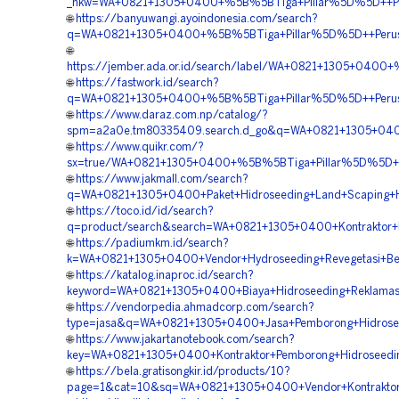
_nkw=WA+0821+1305+0400+%5B%5BTiga+Pillar%5D%5D++Perus
🌐
https://banyuwangi.ayoindonesia.com/search?
q=WA+0821+1305+0400+%5B%5BTiga+Pillar%5D%5D++Perusaha
🌐
https://jember.ada.or.id/search/label/WA+0821+1305+0400
🌐
https://fastwork.id/search?
q=WA+0821+1305+0400+%5B%5BTiga+Pillar%5D%5D++Perusaha
🌐
https://www.daraz.com.np/catalog/?
spm=a2a0e.tm80335409.search.d_go&q=WA+0821+1305+0400+
🌐
https://www.quikr.com/?
sx=true/WA+0821+1305+0400+%5B%5BTiga+Pillar%5D%5D++Ja
🌐
https://www.jakmall.com/search?
q=WA+0821+1305+0400+Paket+Hidroseeding+Land+Scaping+Hij
🌐
https://toco.id/id/search?
q=product/search&search=WA+0821+1305+0400+Kontraktor+Hy
🌐
https://padiumkm.id/search?
k=WA+0821+1305+0400+Vendor+Hydroseeding+Revegetasi+Ben
🌐
https://katalog.inaproc.id/search?
keyword=WA+0821+1305+0400+Biaya+Hidroseeding+Reklamasi
🌐
https://vendorpedia.ahmadcorp.com/search?
type=jasa&q=WA+0821+1305+0400+Jasa+Pemborong+Hidrosee
🌐
https://www.jakartanotebook.com/search?
key=WA+0821+1305+0400+Kontraktor+Pemborong+Hidroseeding
🌐
https://bela.gratisongkir.id/products/10?
page=1&cat=10&sq=WA+0821+1305+0400+Vendor+Kontraktor+H