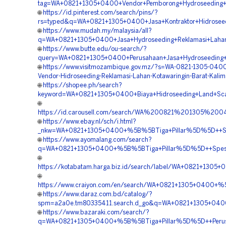
tag=WA+0821+1305+0400+Vendor+Pemborong+Hydroseeding+P
🌐
https://id.pinterest.com/search/pins/?
rs=typed&q=WA+0821+1305+0400+Jasa+Kontraktor+Hidroseedi
🌐
https://www.mudah.my/malaysia/all?
q=WA+0821+1305+0400+Jasa+Hydroseeding+Reklamasi+Lahan+
🌐
https://www.butte.edu/ou-search/?
query=WA+0821+1305+0400+Perusahaan+Jasa+Hydroseeding+R
🌐
https://www.visitmozambique.gov.mz/?s=WA-0821-1305-0400
Vendor-Hidroseeding-Reklamasi-Lahan-Kotawaringin-Barat-Kali
🌐
https://shopee.ph/search?
keyword=WA+0821+1305+0400+Biaya+Hidroseeding+Land+Scapi
🌐
https://id.carousell.com/search/WA%200821%201305%2
🌐
https://www.ebay.nl/sch/i.html?
_nkw=WA+0821+1305+0400+%5B%5BTiga+Pillar%5D%5D++Spesia
🌐
https://www.ayomalang.com/search?
q=WA+0821+1305+0400+%5B%5BTiga+Pillar%5D%5D++Spesialis
🌐
https://kotabatam.harga.biz.id/search/label/WA+0821+130
🌐
https://www.craiyon.com/en/search/WA+0821+1305+0400+%5B
🌐
https://www.daraz.com.bd/catalog/?
spm=a2a0e.tm80335411.search.d_go&q=WA+0821+1305+0400+%
🌐
https://www.bazaraki.com/search/?
q=WA+0821+1305+0400+%5B%5BTiga+Pillar%5D%5D++Perusah