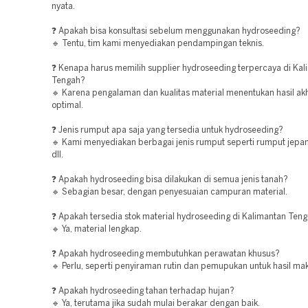
nyata.
❓ Apakah bisa konsultasi sebelum menggunakan hydroseeding?
🔹 Tentu, tim kami menyediakan pendampingan teknis.
❓ Kenapa harus memilih supplier hydroseeding terpercaya di Kal
Tengah?
🔹 Karena pengalaman dan kualitas material menentukan hasil akh
optimal.
❓ Jenis rumput apa saja yang tersedia untuk hydroseeding?
🔹 Kami menyediakan berbagai jenis rumput seperti rumput jepa
dll.
❓ Apakah hydroseeding bisa dilakukan di semua jenis tanah?
🔹 Sebagian besar, dengan penyesuaian campuran material.
❓ Apakah tersedia stok material hydroseeding di Kalimantan Ten
🔹 Ya, material lengkap.
❓ Apakah hydroseeding membutuhkan perawatan khusus?
🔹 Perlu, seperti penyiraman rutin dan pemupukan untuk hasil ma
❓ Apakah hydroseeding tahan terhadap hujan?
🔹 Ya, terutama jika sudah mulai berakar dengan baik.