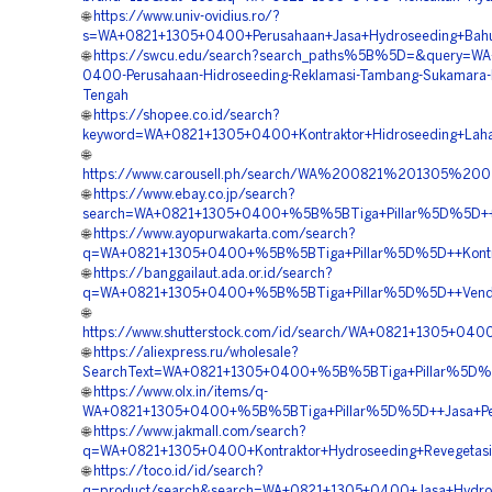
🌐
https://www.univ-ovidius.ro/?
s=WA+0821+1305+0400+Perusahaan+Jasa+Hydroseeding+Bahu
🌐
https://swcu.edu/search?search_paths%5B%5D=&query=WA
0400-Perusahaan-Hidroseeding-Reklamasi-Tambang-Sukamara-
Tengah
🌐
https://shopee.co.id/search?
keyword=WA+0821+1305+0400+Kontraktor+Hidroseeding+Lah
🌐
https://www.carousell.ph/search/WA%200821%201305%
🌐
https://www.ebay.co.jp/search?
search=WA+0821+1305+0400+%5B%5BTiga+Pillar%5D%5D++Kon
🌐
https://www.ayopurwakarta.com/search?
q=WA+0821+1305+0400+%5B%5BTiga+Pillar%5D%5D++Kontrak
🌐
https://banggailaut.ada.or.id/search?
q=WA+0821+1305+0400+%5B%5BTiga+Pillar%5D%5D++Vendor+
🌐
https://www.shutterstock.com/id/search/WA+0821+1305+040
🌐
https://aliexpress.ru/wholesale?
SearchText=WA+0821+1305+0400+%5B%5BTiga+Pillar%5D%5D+
🌐
https://www.olx.in/items/q-
WA+0821+1305+0400+%5B%5BTiga+Pillar%5D%5D++Jasa+Pemb
🌐
https://www.jakmall.com/search?
q=WA+0821+1305+0400+Kontraktor+Hydroseeding+Revegetas
🌐
https://toco.id/id/search?
q=product/search&search=WA+0821+1305+0400+Jasa+Hydros