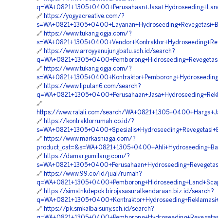
q=WA+0821+1305+0400+Perusahaan+Jasa+Hydroseeding+Land+
🔗
https://yogyacreative.com/?
s=WA+0821+1305+0400+Layanan+Hydroseeding+Revegetasi+B
🔗
https://www.tukangjogja.com/?
s=WA+0821+1305+0400+Vendor+Kontraktor+Hydroseeding+Reve
🔗
https://www.arroyyanujungbatu.sch.id/search?
q=WA+0821+1305+0400+Pemborong+Hidroseeding+Revegetasi+
🔗
https://www.tukangjogja.com/?
s=WA+0821+1305+0400+Kontraktor+Pemborong+Hydroseeding
🔗
https://www.liputan6.com/search?
q=WA+0821+1305+0400+Perusahaan+Jasa+Hydroseeding+Rekla
🔗
https://www.ralali.com/search/WA+0821+1305+0400+Harga+J
🔗
https://kontraktorrumah.co.id/?
s=WA+0821+1305+0400+Spesialis+Hydroseeding+Revegetasi+
🔗
https://www.markasniaga.com/?
product_cat=&s=WA+0821+1305+0400+Ahli+Hydroseeding+Bahu
🔗
https://damargumilang.com/?
s=WA+0821+1305+0400+Perusahaan+Hydroseeding+Revegetasi
🔗
https://www.99.co/id/jual/rumah?
q=WA+0821+1305+0400+Pemborong+Hidroseeding+Land+Scapi
🔗
https://simstnkdepok.birojasasuratkendaraan.biz.id/search?
q=WA+0821+1305+0400+Kontraktor+Hydroseeding+Reklamasi+
🔗
https://pk.smkalbaisuny.sch.id/search?
q=WA+0821+1305+0400+Pemborong+Hydroseeding+Revegetasi