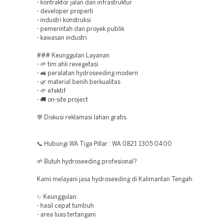
- kontraktor jalan dan infrastruktur
- developer properti
- industri konstruksi
- pemerintah dan proyek publik
- kawasan industri
### Keunggulan Layanan
- 🌱 tim ahli revegetasi
- 🚜 peralatan hydroseeding modern
- 🌿 material benih berkualitas
- 🌱 efektif
- 🚚 on-site project
💬 Diskusi reklamasi lahan gratis.
📞 Hubungi WA Tiga Pillar : WA 0821 1305 0400
🌱 Butuh hydroseeding profesional?
Kami melayani jasa hydroseeding di Kalimantan Tengah.
✨ Keunggulan:
- hasil cepat tumbuh
- area luas tertangani