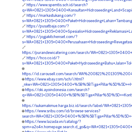
🔗
https://www.spemtis.sch.id/search?
q=WA+0821+1305+0400+Konsultan+Hidroseeding+Land+Scapi
🔗
https://markastukang.com/?
s=WA+0821+1305+0400+Paket+Hidroseeding+Lahan+Tambang
🔗
https://pusatbaja.com/?
s=WA+0821+1305+0400+Spesialis+Hidroseeding+Reklamasi+La
🔗
https://jogjakitchenset.com/?
s=WA+0821+1305+0400+Perusahaan+Hidroseeding+Revegetasi
🔗
https://purandewicatering.com/search/WA+0821+1305+0400+
🔗
https://hco.co.id/?
s=WA+0821+1305+0400+Paket+Hydroseeding+Bahu+Jalan+Tol+
🌐
https://id.carousell.com/search/WA%200821%201305%2
🌐
https://www.ebay.com/sch/i.html?
_nkw=WA+0821+1305+0400+%5B%5BTiga+Pillar%5D%5D++Harg
🌐
https://oki.ayoindonesia.com/search?
q=WA+0821+1305+0400+%5B%5BTiga+Pillar%5D%5D++Kontrak
🌐
https://sukamakmue.harga.biz.id/search/label/WA+0821+1
🌐
https://www.sribu.com/id/browse-services?
search=WA+0821+1305+0400+%5B%5BTiga+Pillar%5D%5D++Bia
🌐
https://www.lazada.vn/catalog/?
spm=a2o4n.homepage.search.d_go&q=WA+0821+1305+0400+%5