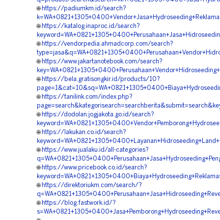
🌐
https://padiumkm.id/search?
k=WA+0821+1305+0400+Vendor+Jasa+Hydroseeding+Reklamas
🌐
https://katalog.inaproc.id/search?
keyword=WA+0821+1305+0400+Perusahaan+Jasa+Hidroseeding+
🌐
https://vendorpedia.ahmadcorp.com/search?
type=jasa&q=WA+0821+1305+0400+Perusahaan+Vendor+Hidros
🌐
https://www.jakartanotebook.com/search?
key=WA+0821+1305+0400+Perusahaan+Vendor+Hidroseeding+G
🌐
https://bela.gratisongkir.id/products/10?
page=1&cat=10&sq=WA+0821+1305+0400+Biaya+Hydroseeding+
🌐
https://tanilink.com/index.php?
page=search&kategorisearch=searchberita&submit=search
🌐
https://dodolan.jogjakota.go.id/search?
keyword=WA+0821+1305+0400+Vendor+Pemborong+Hydroseed
🌐
https://lakukan.co.id/search?
keyword=WA+0821+1305+0400+Layanan+Hidroseeding+Land+S
🌐
https://www.jualaku.id/all-categories?
q=WA+0821+1305+0400+Perusahaan+Jasa+Hydroseeding+Peng
🌐
https://www.pricebook.co.id/search?
keyword=WA+0821+1305+0400+Biaya+Hydroseeding+Reklamas
🌐
https://direktoriukm.com/search/?
q=WA+0821+1305+0400+Perusahaan+Jasa+Hidroseeding+Reve
🌐
https://blog.fastwork.id/?
s=WA+0821+1305+0400+Jasa+Pemborong+Hydroseeding+Reveg