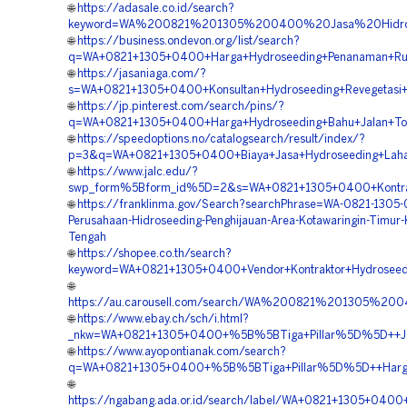
🌐
https://adasale.co.id/search?
keyword=WA%200821%201305%200400%20Jasa%20Hidrosee
🌐
https://business.ondevon.org/list/search?
q=WA+0821+1305+0400+Harga+Hydroseeding+Penanaman+Rump
🌐
https://jasaniaga.com/?
s=WA+0821+1305+0400+Konsultan+Hydroseeding+Revegetasi+
🌐
https://jp.pinterest.com/search/pins/?
q=WA+0821+1305+0400+Harga+Hydroseeding+Bahu+Jalan+Tol+
🌐
https://speedoptions.no/catalogsearch/result/index/?
p=3&q=WA+0821+1305+0400+Biaya+Jasa+Hydroseeding+Lahan
🌐
https://www.jalc.edu/?
swp_form%5Bform_id%5D=2&s=WA+0821+1305+0400+Kontrakto
🌐
https://franklinma.gov/Search?searchPhrase=WA-0821-1305
Perusahaan-Hidroseeding-Penghijauan-Area-Kotawaringin-Timur-
Tengah
🌐
https://shopee.co.th/search?
keyword=WA+0821+1305+0400+Vendor+Kontraktor+Hydroseedi
🌐
https://au.carousell.com/search/WA%200821%201305%
🌐
https://www.ebay.ch/sch/i.html?
_nkw=WA+0821+1305+0400+%5B%5BTiga+Pillar%5D%5D++Jas
🌐
https://www.ayopontianak.com/search?
q=WA+0821+1305+0400+%5B%5BTiga+Pillar%5D%5D++Harga+
🌐
https://ngabang.ada.or.id/search/label/WA+0821+1305+040