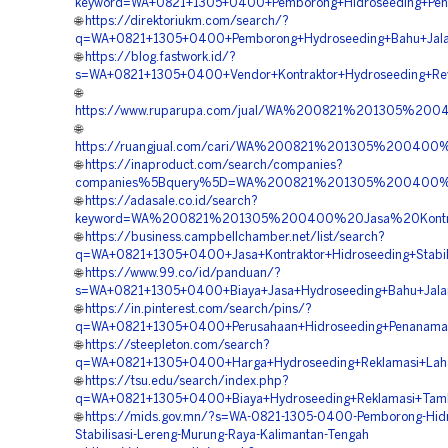
keyword=WA+0821+1305+0400+Pemborong+Hidroseeding+Peng
🌐
https://direktoriukm.com/search/?
q=WA+0821+1305+0400+Pemborong+Hydroseeding+Bahu+Jalan
🌐
https://blog.fastwork.id/?
s=WA+0821+1305+0400+Vendor+Kontraktor+Hydroseeding+Rev
🌐
https://www.ruparupa.com/jual/WA%200821%201305%20
🌐
https://ruangjual.com/cari/WA%200821%201305%20040
🌐
https://inaproduct.com/search/companies?
companies%5Bquery%5D=WA%200821%201305%200400%20
🌐
https://adasale.co.id/search?
keyword=WA%200821%201305%200400%20Jasa%20Kontrak
🌐
https://business.campbellchamber.net/list/search?
q=WA+0821+1305+0400+Jasa+Kontraktor+Hidroseeding+Stabil
🌐
https://www.99.co/id/panduan/?
s=WA+0821+1305+0400+Biaya+Jasa+Hydroseeding+Bahu+Jala
🌐
https://in.pinterest.com/search/pins/?
q=WA+0821+1305+0400+Perusahaan+Hidroseeding+Penanama
🌐
https://steepleton.com/search?
q=WA+0821+1305+0400+Harga+Hydroseeding+Reklamasi+Laha
🌐
https://tsu.edu/search/index.php?
q=WA+0821+1305+0400+Biaya+Hydroseeding+Reklamasi+Tam
🌐
https://mids.gov.mn/?s=WA-0821-1305-0400-Pemborong-Hidr
Stabilisasi-Lereng-Murung-Raya-Kalimantan-Tengah