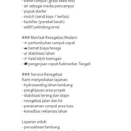
- benih rumput (grass seed mix)
- air sebagai media pencampur
- pupuk starter
- mulch (serat kayu / kertas)
- tackifier (perekat tanah)
- aditif pelindung erosi
### Manfaat Revegetasi Modern
- 🌱 pertumbuhan rumput cepat
- 🚜 hemat biaya tenaga
- 🌿 stabilisasi lahan
- 🌱 hasil lebih homogen
- 🚚 pengerjaan cepat Kalimantan Tengah
### Service Revegetasi
Kami menyediakan layanan:
- hydroseeding lahan tambang
- penghijauan area proyek
- stabilisasi lereng dan slope
- revegetasi jalan dan tol
- penanaman rumput area luas
- konsultasi reklamasi lahan
Layanan untuk:
- perusahaan tambang