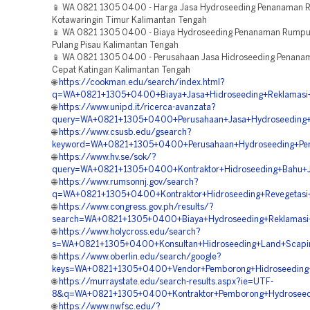
📱 WA 0821 1305 0400 - Harga Jasa Hydroseeding Penanaman 
Kotawaringin Timur Kalimantan Tengah
📱 WA 0821 1305 0400 - Biaya Hydroseeding Penanaman Rumpu
Pulang Pisau Kalimantan Tengah
📱 WA 0821 1305 0400 - Perusahaan Jasa Hidroseeding Penan
Cepat Katingan Kalimantan Tengah
🌐
https://cookman.edu/search/index.html?
q=WA+0821+1305+0400+Biaya+Jasa+Hidroseeding+Reklamasi+
🌐
https://www.unipd.it/ricerca-avanzata?
query=WA+0821+1305+0400+Perusahaan+Jasa+Hydroseeding+R
🌐
https://www.csusb.edu/gsearch?
keyword=WA+0821+1305+0400+Perusahaan+Hydroseeding+Peng
🌐
https://www.hv.se/sok/?
query=WA+0821+1305+0400+Kontraktor+Hidroseeding+Bahu+J
🌐
https://www.rumsonnj.gov/search?
q=WA+0821+1305+0400+Kontraktor+Hidroseeding+Revegetasi
🌐
https://www.congress.gov.ph/results/?
search=WA+0821+1305+0400+Biaya+Hydroseeding+Reklamasi
🌐
https://www.holycross.edu/search?
s=WA+0821+1305+0400+Konsultan+Hidroseeding+Land+Scaping
🌐
https://www.oberlin.edu/search/google?
keys=WA+0821+1305+0400+Vendor+Pemborong+Hidroseeding+B
🌐
https://murraystate.edu/search-results.aspx?ie=UTF-
8&q=WA+0821+1305+0400+Kontraktor+Pemborong+Hydroseedin
🌐
https://www.nwfsc.edu/?