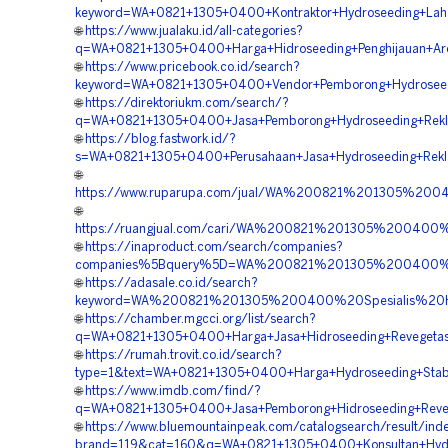
keyword=WA+0821+1305+0400+Kontraktor+Hydroseeding+Lah
🌐
https://www.jualaku.id/all-categories?
q=WA+0821+1305+0400+Harga+Hidroseeding+Penghijauan+Ar
🌐
https://www.pricebook.co.id/search?
keyword=WA+0821+1305+0400+Vendor+Pemborong+Hydroseedi
🌐
https://direktoriukm.com/search/?
q=WA+0821+1305+0400+Jasa+Pemborong+Hydroseeding+Rekl
🌐
https://blog.fastwork.id/?
s=WA+0821+1305+0400+Perusahaan+Jasa+Hydroseeding+Rekl
🌐
https://www.ruparupa.com/jual/WA%200821%201305%20
🌐
https://ruangjual.com/cari/WA%200821%201305%20040
🌐
https://inaproduct.com/search/companies?
companies%5Bquery%5D=WA%200821%201305%200400%20
🌐
https://adasale.co.id/search?
keyword=WA%200821%201305%200400%20Spesialis%20H
🌐
https://chamber.mgcci.org/list/search?
q=WA+0821+1305+0400+Harga+Jasa+Hidroseeding+Revegetas
🌐
https://rumah.trovit.co.id/search?
type=1&text=WA+0821+1305+0400+Harga+Hydroseeding+Stabi
🌐
https://www.imdb.com/find/?
q=WA+0821+1305+0400+Jasa+Pemborong+Hidroseeding+Reveg
🌐
https://www.bluemountainpeak.com/catalogsearch/result/ind
brand=119&cat=160&q=WA+0821+1305+0400+Konsultan+Hydro