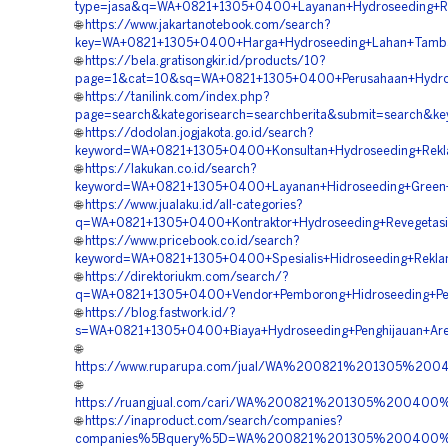
type=jasa&q=WA+0821+1305+0400+Layanan+Hydroseeding+Rev
🌐
https://www.jakartanotebook.com/search?
key=WA+0821+1305+0400+Harga+Hydroseeding+Lahan+Tamban
🌐
https://bela.gratisongkir.id/products/10?
page=1&cat=10&sq=WA+0821+1305+0400+Perusahaan+Hydrose
🌐
https://tanilink.com/index.php?
page=search&kategorisearch=searchberita&submit=search&
🌐
https://dodolan.jogjakota.go.id/search?
keyword=WA+0821+1305+0400+Konsultan+Hydroseeding+Rekla
🌐
https://lakukan.co.id/search?
keyword=WA+0821+1305+0400+Layanan+Hidroseeding+Green+P
🌐
https://www.jualaku.id/all-categories?
q=WA+0821+1305+0400+Kontraktor+Hydroseeding+Revegetasi
🌐
https://www.pricebook.co.id/search?
keyword=WA+0821+1305+0400+Spesialis+Hidroseeding+Reklam
🌐
https://direktoriukm.com/search/?
q=WA+0821+1305+0400+Vendor+Pemborong+Hidroseeding+Peng
🌐
https://blog.fastwork.id/?
s=WA+0821+1305+0400+Biaya+Hydroseeding+Penghijauan+Are
🌐
https://www.ruparupa.com/jual/WA%200821%201305%200
🌐
https://ruangjual.com/cari/WA%200821%201305%20040
🌐
https://inaproduct.com/search/companies?
companies%5Bquery%5D=WA%200821%201305%200400%20