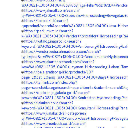
🌐
https://www.olx.kz/list/q-
WA+0821+1305+0400+%5B%5BTiga+Pillar%5D%5D++Vendor+H
🌐
https://www.jakmall.com/search?
q=WA+0821+1305+0400+Spesialis+Hidroseeding+Revegetasi+
🌐
https://toco.id/id/search?
q=product/search&search=WA+0821+1305+0400+Jasa+Hidrose
🌐
https://padiumkm.id/search?
k=WA+0821+1305+0400+Vendor+Kontraktor+Hidroseeding+Re
🌐
https://katalog.inaproc.id/search?
keyword=WA+0821+1305+0400+Pemborong+Hidroseeding+Lah
🌐
https://vendorpedia.ahmadcorp.com/search?
type=jasa&q=WA+0821+1305+0400+Vendor+Jasa+Hydroseedin
🌐
https://www.jakartanotebook.com/search?
key=WA+0821+1305+0400+Layanan+Hidroseeding+Lahan+Tam
🌐
https://bela.gratisongkir.id/products/10?
page=1&cat=10&sq=WA+0821+1305+0400+Biaya+Hidroseedin
🌐
https://tanilink.com/index.php?
page=search&kategorisearch=searchberita&submit=search&
🌐
https://dodolan.jogjakota.go.id/search?
keyword=WA+0821+1305+0400+Kontraktor+Hydroseeding+Peng
🌐
https://lakukan.co.id/search?
keyword=WA+0821+1305+0400+Konsultan+Hidroseeding+Pena
🌐
https://www.jualaku.id/all-categories?
q=WA+0821+1305+0400+Vendor+Jasa+Hidroseeding+Revegeta
🌐
https://www.pricebook.co.id/search?