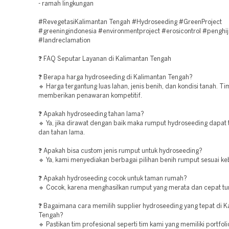
- ramah lingkungan
#RevegetasiKalimantan Tengah #Hydroseeding #GreenProject
#greeningindonesia #environmentproject #erosicontrol #penghi
#landreclamation
❓ FAQ Seputar Layanan di Kalimantan Tengah
❓ Berapa harga hydroseeding di Kalimantan Tengah?
🔹 Harga tergantung luas lahan, jenis benih, dan kondisi tanah. T
memberikan penawaran kompetitif.
❓ Apakah hydroseeding tahan lama?
🔹 Ya, jika dirawat dengan baik maka rumput hydroseeding dapat
dan tahan lama.
❓ Apakah bisa custom jenis rumput untuk hydroseeding?
🔹 Ya, kami menyediakan berbagai pilihan benih rumput sesuai ke
❓ Apakah hydroseeding cocok untuk taman rumah?
🔹 Cocok, karena menghasilkan rumput yang merata dan cepat t
❓ Bagaimana cara memilih supplier hydroseeding yang tepat di K
Tengah?
🔹 Pastikan tim profesional seperti tim kami yang memiliki portfol