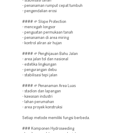
- stabilisasi tanah
- penanaman rumput cepat tumbuh
- pengendalian erosi
#### 🌱 Slope Protection
- mencegah longsor
- penguatan permukaan tanah
- penanaman di area miring
- kontrol aliran air hujan
#### 🌱 Penghijauan Bahu Jalan
- area jalan tol dan nasional
- estetika lingkungan
- pengurangan debu
- stabilisasi tepi jalan
#### 🌱 Penanaman Area Luas
- stadion dan lapangan
- kawasan industri
- lahan perumahan
- area proyek konstruksi
Setiap metode memiliki fungsi berbeda.
### Komponen Hydroseeding