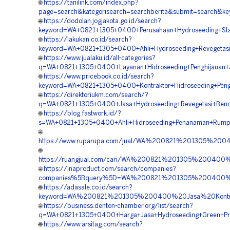
🌐
https://tanilink.com/index.php?
page=search&kategorisearch=searchberita&submit=search&k
🌐
https://dodolan.jogjakota.go.id/search?
keyword=WA+0821+1305+0400+Perusahaan+Hydroseeding+Stabi
🌐
https://lakukan.co.id/search?
keyword=WA+0821+1305+0400+Ahli+Hydroseeding+Revegetasi
🌐
https://www.jualaku.id/all-categories?
q=WA+0821+1305+0400+Layanan+Hidroseeding+Penghijauan+Ar
🌐
https://www.pricebook.co.id/search?
keyword=WA+0821+1305+0400+Kontraktor+Hidroseeding+Pengh
🌐
https://direktoriukm.com/search/?
q=WA+0821+1305+0400+Jasa+Hydroseeding+Revegetasi+Bendu
🌐
https://blog.fastwork.id/?
s=WA+0821+1305+0400+Ahli+Hidroseeding+Penanaman+Rumput
🌐
https://www.ruparupa.com/jual/WA%200821%201305%200
🌐
https://ruangjual.com/cari/WA%200821%201305%200400
🌐
https://inaproduct.com/search/companies?
companies%5Bquery%5D=WA%200821%201305%200400%20J
🌐
https://adasale.co.id/search?
keyword=WA%200821%201305%200400%20Jasa%20Kontrak
🌐
https://business.denton-chamber.org/list/search?
q=WA+0821+1305+0400+Harga+Jasa+Hydroseeding+Green+Proj
🌐
https://www.arsitag.com/search?