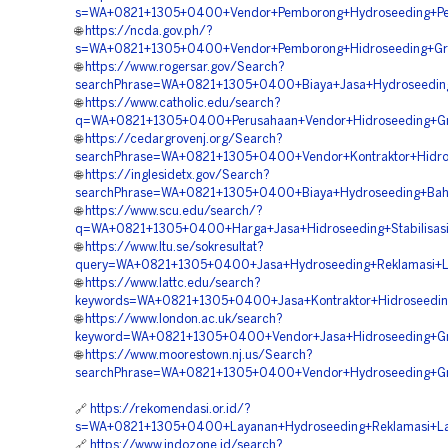
s=WA+0821+1305+0400+Vendor+Pemborong+Hydroseeding+Pe
🌐
https://ncda.gov.ph/?
s=WA+0821+1305+0400+Vendor+Pemborong+Hidroseeding+Gree
🌐
https://www.rogersar.gov/Search?
searchPhrase=WA+0821+1305+0400+Biaya+Jasa+Hydroseeding
🌐
https://www.catholic.edu/search?
q=WA+0821+1305+0400+Perusahaan+Vendor+Hidroseeding+Gre
🌐
https://cedargrovenj.org/Search?
searchPhrase=WA+0821+1305+0400+Vendor+Kontraktor+Hidros
🌐
https://inglesidetx.gov/Search?
searchPhrase=WA+0821+1305+0400+Biaya+Hydroseeding+Bahu
🌐
https://www.scu.edu/search/?
q=WA+0821+1305+0400+Harga+Jasa+Hidroseeding+Stabilisasi
🌐
https://www.ltu.se/sokresultat?
query=WA+0821+1305+0400+Jasa+Hydroseeding+Reklamasi+L
🌐
https://www.lattc.edu/search?
keywords=WA+0821+1305+0400+Jasa+Kontraktor+Hidroseeding+
🌐
https://www.london.ac.uk/search?
keyword=WA+0821+1305+0400+Vendor+Jasa+Hidroseeding+Gr
🌐
https://www.moorestown.nj.us/Search?
searchPhrase=WA+0821+1305+0400+Vendor+Hydroseeding+Gre
🔗
https://rekomendasi.or.id/?
s=WA+0821+1305+0400+Layanan+Hydroseeding+Reklamasi+Lah
🔗
https://www.indozone.id/search?