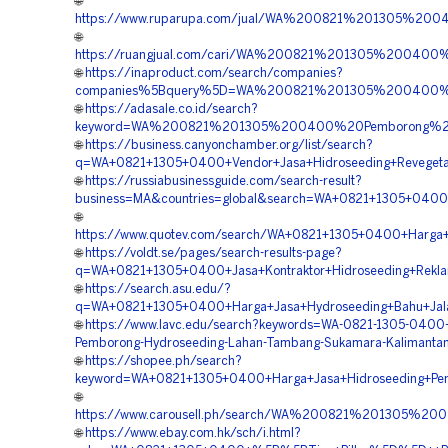
🌐
https://www.ruparupa.com/jual/WA%200821%201305%2
🌐
https://ruangjual.com/cari/WA%200821%201305%20040
🌐
https://inaproduct.com/search/companies?
companies%5Bquery%5D=WA%200821%201305%200400%20
🌐
https://adasale.co.id/search?
keyword=WA%200821%201305%200400%20Pemborong%20H
🌐
https://business.canyonchamber.org/list/search?
q=WA+0821+1305+0400+Vendor+Jasa+Hidroseeding+Revegeta
🌐
https://russiabusinessguide.com/search-result?
business=MA&countries=global&search=WA+0821+1305+0400+
🌐
https://www.quotev.com/search/WA+0821+1305+0400+Harga+
🌐
https://voldt.se/pages/search-results-page?
q=WA+0821+1305+0400+Jasa+Kontraktor+Hidroseeding+Rekla
🌐
https://search.asu.edu/?
q=WA+0821+1305+0400+Harga+Jasa+Hydroseeding+Bahu+Jala
🌐
https://www.lavc.edu/search?keywords=WA-0821-1305-0400-
Pemborong-Hydroseeding-Lahan-Tambang-Sukamara-Kalimanta
🌐
https://shopee.ph/search?
keyword=WA+0821+1305+0400+Harga+Jasa+Hidroseeding+Pen
🌐
https://www.carousell.ph/search/WA%200821%201305%2
🌐
https://www.ebay.com.hk/sch/i.html?