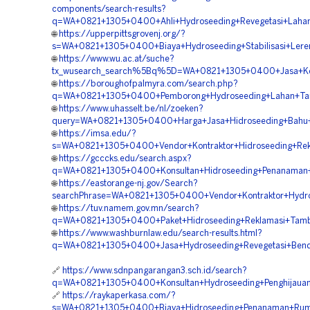
components/search-results?
q=WA+0821+1305+0400+Ahli+Hydroseeding+Revegetasi+Lahan
🌐
https://upperpittsgrovenj.org/?
s=WA+0821+1305+0400+Biaya+Hydroseeding+Stabilisasi+Leren
🌐
https://www.wu.ac.at/suche?
tx_wusearch_search%5Bq%5D=WA+0821+1305+0400+Jasa+Kontr
🌐
https://boroughofpalmyra.com/search.php?
q=WA+0821+1305+0400+Pemborong+Hydroseeding+Lahan+Tam
🌐
https://www.uhasselt.be/nl/zoeken?
query=WA+0821+1305+0400+Harga+Jasa+Hidroseeding+Bahu+J
🌐
https://imsa.edu/?
s=WA+0821+1305+0400+Vendor+Kontraktor+Hidroseeding+Rek
🌐
https://gcccks.edu/search.aspx?
q=WA+0821+1305+0400+Konsultan+Hidroseeding+Penanaman+
🌐
https://eastorange-nj.gov/Search?
searchPhrase=WA+0821+1305+0400+Vendor+Kontraktor+Hydro
🌐
https://tuv.namem.gov.mn/search?
q=WA+0821+1305+0400+Paket+Hidroseeding+Reklamasi+Tamba
🌐
https://www.washburnlaw.edu/search-results.html?
q=WA+0821+1305+0400+Jasa+Hydroseeding+Revegetasi+Bendu
🔗
https://www.sdnpangarangan3.sch.id/search?
q=WA+0821+1305+0400+Konsultan+Hydroseeding+Penghijauan
🔗
https://raykaperkasa.com/?
s=WA+0821+1305+0400+Biaya+Hidroseeding+Penanaman+Rump