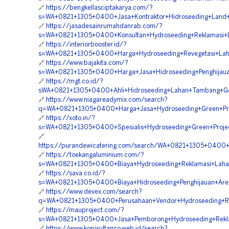
🔗
https://bengkellasciptakarya.com/?
s=WA+0821+1305+0400+Jasa+Kontraktor+Hidroseeding+Land+S
🔗
https://jasadesainrumahdanrab.com/?
s=WA+0821+1305+0400+Konsultan+Hydroseeding+Reklamasi+L
🔗
https://interiorbooster.id/?
s=WA+0821+1305+0400+Harga+Hydroseeding+Revegetasi+Lah
🔗
https://www.bajakita.com/?
s=WA+0821+1305+0400+Harga+Jasa+Hidroseeding+Penghijauan
🔗
https://mgt.co.id/?
sWA+0821+1305+0400+Ahli+Hidroseeding+Lahan+Tambang+Gor
🔗
https://www.niagareadymix.com/search?
q=WA+0821+1305+0400+Harga+Jasa+Hydroseeding+Green+Proj
🔗
https://xoto.in/?
s=WA+0821+1305+0400+Spesialis+Hydroseeding+Green+Proje
🔗
https://purandewicatering.com/search/WA+0821+1305+0400+
🔗
https://toekangaluminium.com/?
s=WA+0821+1305+0400+Biaya+Hydroseeding+Reklamasi+Laha
🔗
https://sava.co.id/?
s=WA+0821+1305+0400+Biaya+Hidroseeding+Penghijauan+Are
🔗
https://www.devex.com/search?
q=WA+0821+1305+0400+Perusahaan+Vendor+Hydroseeding+Rev
🔗
https://mauproject.com/?
s=WA+0821+1305+0400+Jasa+Pemborong+Hydroseeding+Rekla
🔗
https://www.kopisultanco.web.id/search?