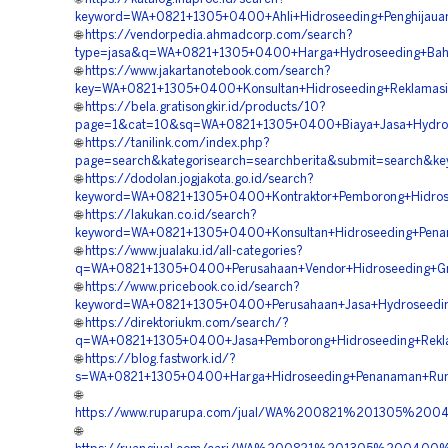
keyword=WA+0821+1305+0400+Ahli+Hidroseeding+Penghijauan
🌐
https://vendorpedia.ahmadcorp.com/search?
type=jasa&q=WA+0821+1305+0400+Harga+Hydroseeding+Bahu+
🌐
https://www.jakartanotebook.com/search?
key=WA+0821+1305+0400+Konsultan+Hidroseeding+Reklamasi+
🌐
https://bela.gratisongkir.id/products/10?
page=1&cat=10&sq=WA+0821+1305+0400+Biaya+Jasa+Hydrosee
🌐
https://tanilink.com/index.php?
page=search&kategorisearch=searchberita&submit=search&k
🌐
https://dodolan.jogjakota.go.id/search?
keyword=WA+0821+1305+0400+Kontraktor+Pemborong+Hidrose
🌐
https://lakukan.co.id/search?
keyword=WA+0821+1305+0400+Konsultan+Hidroseeding+Penan
🌐
https://www.jualaku.id/all-categories?
q=WA+0821+1305+0400+Perusahaan+Vendor+Hidroseeding+Gree
🌐
https://www.pricebook.co.id/search?
keyword=WA+0821+1305+0400+Perusahaan+Jasa+Hydroseeding+
🌐
https://direktoriukm.com/search/?
q=WA+0821+1305+0400+Jasa+Pemborong+Hidroseeding+Rekla
🌐
https://blog.fastwork.id/?
s=WA+0821+1305+0400+Harga+Hidroseeding+Penanaman+Rump
🌐
https://www.ruparupa.com/jual/WA%200821%201305%200
🌐