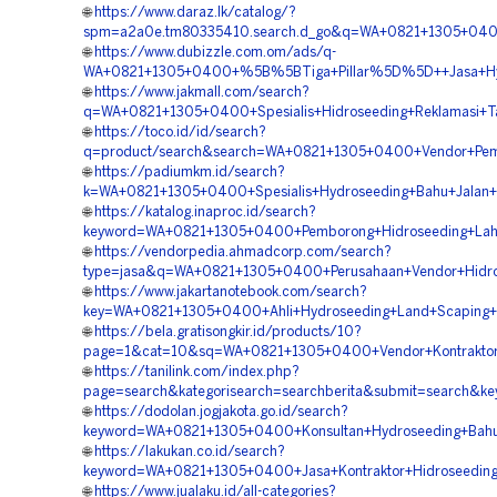
🌐
https://www.daraz.lk/catalog/?
spm=a2a0e.tm80335410.search.d_go&q=WA+0821+1305+0400
🌐
https://www.dubizzle.com.om/ads/q-
WA+0821+1305+0400+%5B%5BTiga+Pillar%5D%5D++Jasa+Hydro
🌐
https://www.jakmall.com/search?
q=WA+0821+1305+0400+Spesialis+Hidroseeding+Reklamasi+T
🌐
https://toco.id/id/search?
q=product/search&search=WA+0821+1305+0400+Vendor+Pemb
🌐
https://padiumkm.id/search?
k=WA+0821+1305+0400+Spesialis+Hydroseeding+Bahu+Jalan+T
🌐
https://katalog.inaproc.id/search?
keyword=WA+0821+1305+0400+Pemborong+Hidroseeding+Laha
🌐
https://vendorpedia.ahmadcorp.com/search?
type=jasa&q=WA+0821+1305+0400+Perusahaan+Vendor+Hidros
🌐
https://www.jakartanotebook.com/search?
key=WA+0821+1305+0400+Ahli+Hydroseeding+Land+Scaping+Hi
🌐
https://bela.gratisongkir.id/products/10?
page=1&cat=10&sq=WA+0821+1305+0400+Vendor+Kontraktor+H
🌐
https://tanilink.com/index.php?
page=search&kategorisearch=searchberita&submit=search&k
🌐
https://dodolan.jogjakota.go.id/search?
keyword=WA+0821+1305+0400+Konsultan+Hydroseeding+Bahu+
🌐
https://lakukan.co.id/search?
keyword=WA+0821+1305+0400+Jasa+Kontraktor+Hidroseeding+
🌐
https://www.jualaku.id/all-categories?