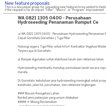
New feature proposals
This is a discussion group for requesting new features to be added to Vanta
if the request is for an import "Filter", "Macro", or "Program" improvement.
WA 0821 1305 0400 - Perusahaan
Hydroseeding Penanaman Rumput Ce
📣 WA 0821 1305 0400 - Perusahaan Hydroseeding Penanaman
Cepat Gorontalo Gorontalo | Tiga Pillar
Hubungi segera Tiga Pillar untuk Info🌱 Kontraktor Vegetasi Mode
Terpercaya di Gorontalo
🌿 Banyak digunakan untuk stabilisasi tanah dan reklamasi lahan.
Hydroseeding membantu menutup permukaan tanah secara cepa
merata.
Di Gorontalo, kebutuhan jasa hydroseeding meningkat untuk proy
konstruksi, jalan tol, perumahan, dan reklamasi lingkungan.
### Macam Revegetasi Lahan
Berikut jenis pekerjaan yang umum dilakukan:
#### 🌱 Mining Reclamation