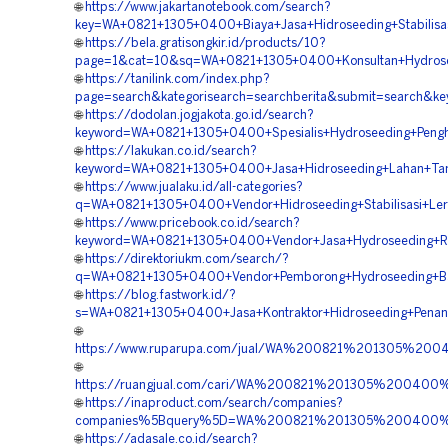
🌐
https://www.jakartanotebook.com/search?
key=WA+0821+1305+0400+Biaya+Jasa+Hidroseeding+Stabilisas
🌐
https://bela.gratisongkir.id/products/10?
page=1&cat=10&sq=WA+0821+1305+0400+Konsultan+Hydrosee
🌐
https://tanilink.com/index.php?
page=search&kategorisearch=searchberita&submit=search&
🌐
https://dodolan.jogjakota.go.id/search?
keyword=WA+0821+1305+0400+Spesialis+Hydroseeding+Penghi
🌐
https://lakukan.co.id/search?
keyword=WA+0821+1305+0400+Jasa+Hidroseeding+Lahan+Tam
🌐
https://www.jualaku.id/all-categories?
q=WA+0821+1305+0400+Vendor+Hidroseeding+Stabilisasi+Ler
🌐
https://www.pricebook.co.id/search?
keyword=WA+0821+1305+0400+Vendor+Jasa+Hydroseeding+Re
🌐
https://direktoriukm.com/search/?
q=WA+0821+1305+0400+Vendor+Pemborong+Hydroseeding+Bah
🌐
https://blog.fastwork.id/?
s=WA+0821+1305+0400+Jasa+Kontraktor+Hidroseeding+Pena
🌐
https://www.ruparupa.com/jual/WA%200821%201305%200
🌐
https://ruangjual.com/cari/WA%200821%201305%200400
🌐
https://inaproduct.com/search/companies?
companies%5Bquery%5D=WA%200821%201305%200400%20
🌐
https://adasale.co.id/search?