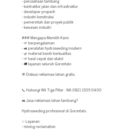
- perusahaan tambang
- kontraktor jalan dan infrastruktur
- developer properti
- industri konstruksi
- pemerintah dan proyek publik
- kawasan industri
### Mengapa Memilih Kami
- 🌱 berpengalaman
- 🚜 peralatan hydroseeding modern
- 🌿 material benih berkualitas
- 🌱 hasil cepat dan stabil
- 🚚 layanan seluruh Gorontalo
💬 Diskusi reklamasi lahan gratis.
📞 Hubungi WA Tiga Pillar : WA 0821 1305 0400
🚜 Jasa reklamasi lahan tambang?
Hydroseeding profesional di Gorontalo.
✨ Layanan:
- mining reclamation