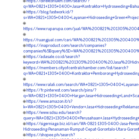
🌐
https://direktoriukm.com/search/?
q=WA+0821+1305+0400+Jasa+Kontraktor+Hydroseeding+Bahu+J
🌐
https://blog.fastwork.id/?
s=WA+0821+1305+0400+Layanan+Hidroseeding+Green+Project+
🌐
https://www.ruparupa.com/jual/WA%200821%201305%200
🌐
https://ruangjual.com/cari/WA%200821%201305%200400
🌐
https://inaproduct.com/search/companies?
companies%5Bquery%5D=WA%200821%201305%200400%20K
🌐
https://adasale.co.id/search?
keyword=WA%200821%201305%200400%20Jasa%20Hidrose
🌐
https://members.cityofcentralchamber.com/list/search?
q=WA+0821+1305+0400+Kontraktor+Pemborong+Hydroseeding+
🌐
https://www.ralali.com/search/WA+0821+1305+0400+Layanan+
🌐
https://fr.pinterest.com/search/pins/?
q=WA+0821+1305+0400+Harga+Jasa+Hidroseeding+Land+Scapi
🌐
https://www.amazon.it/s?
k=WA+0821+1305+0400+Vendor+Jasa+Hidroseeding+Reklamasi
🌐
https://www.sdsu.edu/search?
query=WA+0821+1305+0400+Perusahaan+Jasa+Hydroseeding+Sta
🌐
https://sigerniaga.biz.id/cari/WA-0821-1305-0400-Jasa-Pemb
Hidroseeding-Penanaman-Rumput-Cepat-Gorontalo-Utara-Goront
🌐
https://shopee.ph/search?