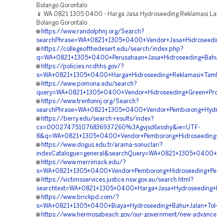
Bolango Gorontalo
📱 WA 0821 1305 0400 - Harga Jasa Hydroseeding Reklamasi L
Bolango Gorontalo
🌐
https://www.randolphnj.org/Search?
searchPhrase=WA+0821+1305+0400+Vendor+Jasa+Hidroseedin
🌐
https://collegeofthedesert.edu/search/index.php?
q=WA+0821+1305+0400+Perusahaan+Jasa+Hidroseeding+Bahu+J
🌐
https://policies.ncdhhs.gov/?
s=WA+0821+1305+0400+Harga+Hidroseeding+Reklamasi+Tamb
🌐
https://www.pomona.edu/search?
query=WA+0821+1305+0400+Vendor+Hidroseeding+Green+Proje
🌐
https://www.trentonnj.org/Search?
searchPhrase=WA+0821+1305+0400+Vendor+Pemborong+Hydr
🌐
https://berry.edu/search-results/index?
cx=000274751076836937260%3Agvjsd6xsshy&ie=UTF-
8&q=WA+0821+1305+0400+Vendor+Pemborong+Hidroseeding+R
🌐
https://www.dogus.edu.tr/arama-sonuclari?
indexCatalogue=general&searchQuery=WA+0821+1305+0400+H
🌐
https://www.merrimack.edu/?
s=WA+0821+1305+0400+Vendor+Pemborong+Hidroseeding+Peng
🌐
https://victimsservices.justice.nsw.gov.au/search.html?
searchtext=WA+0821+1305+0400+Harga+Jasa+Hydroseeding+Re
🌐
https://www.brickpd.com/?
s=WA+0821+1305+0400+Biaya+Hydroseeding+Bahu+Jalan+Tol+G
🌐
https://www.hermosabeach.gov/our-government/new-advance