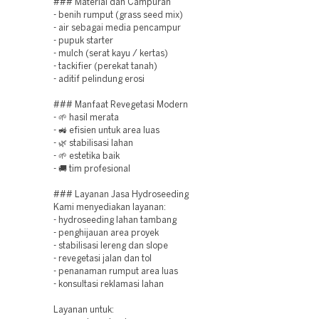
### Material dan Campuran
- benih rumput (grass seed mix)
- air sebagai media pencampur
- pupuk starter
- mulch (serat kayu / kertas)
- tackifier (perekat tanah)
- aditif pelindung erosi
### Manfaat Revegetasi Modern
- 🌱 hasil merata
- 🚜 efisien untuk area luas
- 🌿 stabilisasi lahan
- 🌱 estetika baik
- 🚚 tim profesional
### Layanan Jasa Hydroseeding
Kami menyediakan layanan:
- hydroseeding lahan tambang
- penghijauan area proyek
- stabilisasi lereng dan slope
- revegetasi jalan dan tol
- penanaman rumput area luas
- konsultasi reklamasi lahan
Layanan untuk: