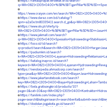
🌐
https://rantauprapat.terdekat.or.id/search?
q=WA+0821+1305+0400+%5B%5BTiga+Pillar%5D%5D++Spesiali
🌐
https://www.craiyon.com/en/search/WA+0821+1305+0400+%
🌐
https://www.daraz.com.bd/catalog/?
spm=a2a0e.tm80335411.search.d_go&q=WA+0821+1305+0400
🌐
https://www.olx.pl/oferty/q-
WA+0821+1305+0400+%5B%5BTiga+Pillar%5D%5D++Jasa+Hidr
🌐
https://www.jakmall.com/search?
q=WA+0821+1305+0400+Spesialis+Hydroseeding+Stabilisasi+L
🌐
https://toco.id/id/search?
q=product/search&search=WA+0821+1305+0400+Harga+Jasa+
🌐
https://padiumkm.id/search?
k=WA+0821+1305+0400+Layanan+Hidroseeding+Reklamasi+Lah
🌐
https://katalog.inaproc.id/search?
keyword=WA+0821+1305+0400+Layanan+Hydroseeding+Revege
🌐
https://vendorpedia.ahmadcorp.com/search?
type=jasa&q=WA+0821+1305+0400+Biaya+Jasa+Hidroseeding+
🌐
https://www.jakartanotebook.com/search?
key=WA+0821+1305+0400+Biaya+Hydroseeding+Lahan+Tamban
🌐
https://bela.gratisongkir.id/products/10?
page=1&cat=10&sq=WA+0821+1305+0400+Kontraktor+Hidrose
🌐
https://tanilink.com/index.php?
page=search&kategorisearch=searchberita&submit=search&k
🌐
https://dodolan.jogjakota.go.id/search?