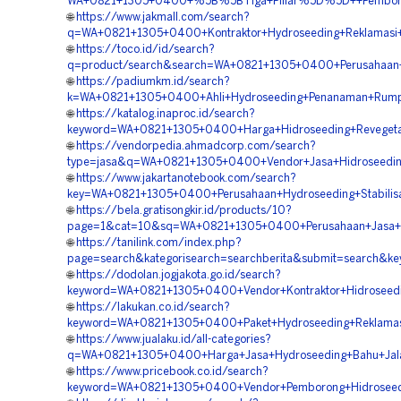
WA+0821+1305+0400+%5B%5BTiga+Pillar%5D%5D++Pemborong+
🌐
https://www.jakmall.com/search?
q=WA+0821+1305+0400+Kontraktor+Hydroseeding+Reklamasi+
🌐
https://toco.id/id/search?
q=product/search&search=WA+0821+1305+0400+Perusahaan+J
🌐
https://padiumkm.id/search?
k=WA+0821+1305+0400+Ahli+Hydroseeding+Penanaman+Rumpu
🌐
https://katalog.inaproc.id/search?
keyword=WA+0821+1305+0400+Harga+Hidroseeding+Revegetas
🌐
https://vendorpedia.ahmadcorp.com/search?
type=jasa&q=WA+0821+1305+0400+Vendor+Jasa+Hidroseeding+
🌐
https://www.jakartanotebook.com/search?
key=WA+0821+1305+0400+Perusahaan+Hydroseeding+Stabilisas
🌐
https://bela.gratisongkir.id/products/10?
page=1&cat=10&sq=WA+0821+1305+0400+Perusahaan+Jasa+Hyd
🌐
https://tanilink.com/index.php?
page=search&kategorisearch=searchberita&submit=search&k
🌐
https://dodolan.jogjakota.go.id/search?
keyword=WA+0821+1305+0400+Vendor+Kontraktor+Hidroseedin
🌐
https://lakukan.co.id/search?
keyword=WA+0821+1305+0400+Paket+Hydroseeding+Reklamasi
🌐
https://www.jualaku.id/all-categories?
q=WA+0821+1305+0400+Harga+Jasa+Hydroseeding+Bahu+Jalan
🌐
https://www.pricebook.co.id/search?
keyword=WA+0821+1305+0400+Vendor+Pemborong+Hidroseedin