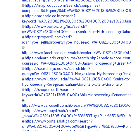
https://ruangjual.com/cari/WA%200821%201305%200400
🌐
https://inaproduct.com/search/companies?
companies%5Bquery%5D=WA%200821%201305%200400%20Ja
🌐
https://adasale.co.id/search?
keyword=WA%200821%201305%200400%20Biaya%20Jasa%2
🌐
https://www.portbiz.org/list/search?
q=WA+0821+1305+0400+Jasa+Kontraktor+Hidroseeding+Bahu+J
🌐
https://properti1.com/cari?
iklanType=sell&propertyType=house&q=WA+0821+1305+0400+V
🌐
https://www.facebook.com/watch/explore/WA+0821+1305+0400
🌐
https://elearn.adb.org/course/search.php?areaids=core_cour
course&q=WA+0821+1305+0400+Jasa+Hidroseeding+Green+Pro
🌐
https://search.nyu.edu/s/search.html?
query=WA+0821+1305+0400+Harga+Jasa+Hydroseeding+Penghi
🌐
https://www.judsonu.edu/?s=WA-0821-1305-0400-Kontraktor
Hydroseeding-Revegetasi-Lahan-Gorontalo-Utara-Gorontalo
🌐
https://shopee.co.th/search?
keyword=WA+0821+1305+0400+Ahli+Hidroseeding+Penanaman+
🌐
https://www.carousell.com.hk/search/WA%200821%2013
🌐
https://www.ebay.it/sch/i.html?
_nkw=WA+0821+1305+0400+%5B%5BTiga+Pillar%5D%5D++Vend
🌐
https://www.portalsalatiga.com/search?
q=WA+0821+1305+0400+%5B%5BTiga+Pillar%5D%5D++Kontrak