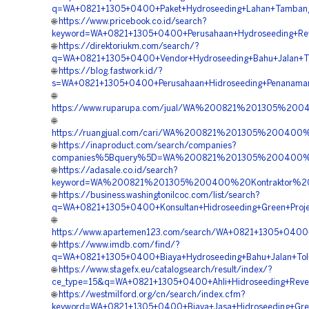
q=WA+0821+1305+0400+Paket+Hydroseeding+Lahan+Tambang+
🌐
https://www.pricebook.co.id/search?
keyword=WA+0821+1305+0400+Perusahaan+Hydroseeding+Reve
🌐
https://direktoriukm.com/search/?
q=WA+0821+1305+0400+Vendor+Hydroseeding+Bahu+Jalan+Tol
🌐
https://blog.fastwork.id/?
s=WA+0821+1305+0400+Perusahaan+Hidroseeding+Penanaman
🌐
https://www.ruparupa.com/jual/WA%200821%201305%200
🌐
https://ruangjual.com/cari/WA%200821%201305%200400
🌐
https://inaproduct.com/search/companies?
companies%5Bquery%5D=WA%200821%201305%200400%20B
🌐
https://adasale.co.id/search?
keyword=WA%200821%201305%200400%20Kontraktor%20P
🌐
https://business.washingtonilcoc.com/list/search?
q=WA+0821+1305+0400+Konsultan+Hidroseeding+Green+Projec
🌐
https://www.apartemen123.com/search/WA+0821+1305+0400+P
🌐
https://www.imdb.com/find/?
q=WA+0821+1305+0400+Biaya+Hydroseeding+Bahu+Jalan+Tol+
🌐
https://www.stagefx.eu/catalogsearch/result/index/?
ce_type=15&q=WA+0821+1305+0400+Ahli+Hidroseeding+Revege
🌐
https://westmilford.org/cn/search/index.cfm?
keyword=WA+0821+1305+0400+Biaya+Jasa+Hidroseeding+Green