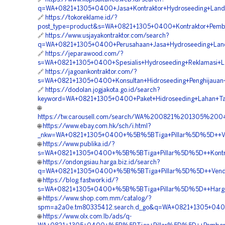
q=WA+0821+1305+0400+Jasa+Kontraktor+Hydroseeding+Land+S
🔗
https://tokoreklame.id/?
post_type=product&s=WA+0821+1305+0400+Kontraktor+Pembo
🔗
https://www.usjayakontraktor.com/search?
q=WA+0821+1305+0400+Perusahaan+Jasa+Hydroseeding+Land+
🔗
https://jeparawood.com/?
s=WA+0821+1305+0400+Spesialis+Hydroseeding+Reklamasi+L
🔗
https://jagoankontraktor.com/?
s=WA+0821+1305+0400+Konsultan+Hidroseeding+Penghijauan+
🔗
https://dodolan.jogjakota.go.id/search?
keyword=WA+0821+1305+0400+Paket+Hidroseeding+Lahan+Tam
🌐
https://tw.carousell.com/search/WA%200821%201305%2
🌐
https://www.ebay.com.hk/sch/i.html?
_nkw=WA+0821+1305+0400+%5B%5BTiga+Pillar%5D%5D++Vendo
🌐
https://www.publika.id/?
s=WA+0821+1305+0400+%5B%5BTiga+Pillar%5D%5D++Kontrakt
🌐
https://ondongsiau.harga.biz.id/search?
q=WA+0821+1305+0400+%5B%5BTiga+Pillar%5D%5D++Vendor+P
🌐
https://blog.fastwork.id/?
s=WA+0821+1305+0400+%5B%5BTiga+Pillar%5D%5D++Harga+Ja
🌐
https://www.shop.com.mm/catalog/?
spm=a2a0e.tm80335412.search.d_go&q=WA+0821+1305+0400+
🌐
https://www.olx.com.lb/ads/q-