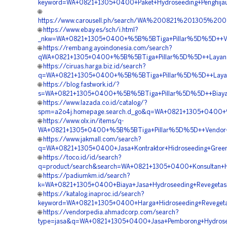
keyword=WA+0821+1305+0400+Paket+Hydroseeding+Penghijaua
🌐
https://www.carousell.ph/search/WA%200821%201305%2
🌐
https://www.ebay.es/sch/i.html?
_nkw=WA+0821+1305+0400+%5B%5BTiga+Pillar%5D%5D++Vendo
🌐
https://rembang.ayoindonesia.com/search?
qWA+0821+1305+0400+%5B%5BTiga+Pillar%5D%5D++Layanan
🌐
https://ciruas.harga.biz.id/search?
q=WA+0821+1305+0400+%5B%5BTiga+Pillar%5D%5D++Layanan
🌐
https://blog.fastwork.id/?
s=WA+0821+1305+0400+%5B%5BTiga+Pillar%5D%5D++Biaya+H
🌐
https://www.lazada.co.id/catalog/?
spm=a2o4j.homepage.search.d_go&q=WA+0821+1305+0400+%
🌐
https://www.olx.in/items/q-
WA+0821+1305+0400+%5B%5BTiga+Pillar%5D%5D++Vendor+Kon
🌐
https://www.jakmall.com/search?
q=WA+0821+1305+0400+Jasa+Kontraktor+Hidroseeding+Green+
🌐
https://toco.id/id/search?
q=product/search&search=WA+0821+1305+0400+Konsultan+Hi
🌐
https://padiumkm.id/search?
k=WA+0821+1305+0400+Biaya+Jasa+Hydroseeding+Revegetasi
🌐
https://katalog.inaproc.id/search?
keyword=WA+0821+1305+0400+Harga+Hidroseeding+Revegeta
🌐
https://vendorpedia.ahmadcorp.com/search?
type=jasa&q=WA+0821+1305+0400+Jasa+Pemborong+Hydrosee