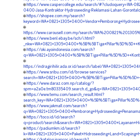
🌐
https://www.caspercollege.edu/search/#?cludoquery=WA-08
0400-Jasa-Kontraktor-Hydroseeding-Reklamasi-Lahan-Gorontalo
🌐
https://shopee.com.my/search?
keyword=WA+0821+1305+0400+Vendor+Pemborong+Hydroseedi
🌐
https://www.carousell.com.my/search/WA%200821%2013
🌐
https://www.benl.ebay.be/sch/i.html?
_nkw=WA+0821+1305+0400+%5B%5BTiga+Pillar%5D%5D++Kontra
🌐
https://oki.ayoindonesia.com/search?
q=WA+0821+1305+0400+%5B%5BTiga+Pillar%5D%5D++Kontrakt
🌐
https://indragirihilir.ada.or.id/search/label/WA+0821+130
🌐
https://www.sribu.com/id/browse-services?
search=WA+0821+1305+0400+%5B%5BTiga+Pillar%5D%5D++Ven
🌐
https://www.daraz.com.np/catalog/?
spm=a2a0e.tm80335409.search.d_go&q=WA+0821+1305+0400
🌐
https://www.temu.com/search_result.html?
search_key=WA+0821+1305+0400+%5B%5BTiga+Pillar%5D%5D+
🌐
https://www.jakmall.com/search?
q=WA+0821+1305+0400+Pemborong+Hydroseeding+Penanaman
🌐
https://toco.id/id/search?
q=product/search&search=WA+0821+1305+0400+Layanan+Hidr
🌐
https://padiumkm.id/search?
k=WA+0821+1305+0400+Paket+Hidroseeding+Land+Scaping+Hij
🌐
https://katalog.inaproc.id/search?