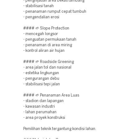
- penghijauan area bekas tambang
- stabilisasi tanah
- penanaman rumput cepat tumbuh
- pengendalian erosi
#### 🌱 Slope Protection
- mencegah longsor
- penguatan permukaan tanah
- penanaman di area miring
- kontrol aliran air hujan
#### 🌱 Roadside Greening
- area jalan tol dan nasional
- estetika lingkungan
- pengurangan debu
- stabilisasi tepi jalan
#### 🌱 Penanaman Area Luas
- stadion dan lapangan
- kawasan industri
- lahan perumahan
- area proyek konstruksi
Pemilihan teknik tergantung kondisi lahan.