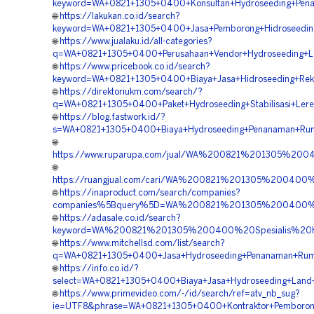
keyword=WA+0821+1305+0400+Konsultan+Hydroseeding+Pena
🌐
https://lakukan.co.id/search?
keyword=WA+0821+1305+0400+Jasa+Pemborong+Hidroseeding
🌐
https://www.jualaku.id/all-categories?
q=WA+0821+1305+0400+Perusahaan+Vendor+Hydroseeding+La
🌐
https://www.pricebook.co.id/search?
keyword=WA+0821+1305+0400+Biaya+Jasa+Hidroseeding+Rekl
🌐
https://direktoriukm.com/search/?
q=WA+0821+1305+0400+Paket+Hydroseeding+Stabilisasi+Lere
🌐
https://blog.fastwork.id/?
s=WA+0821+1305+0400+Biaya+Hydroseeding+Penanaman+Rum
🌐
https://www.ruparupa.com/jual/WA%200821%201305%200
🌐
https://ruangjual.com/cari/WA%200821%201305%200400
🌐
https://inaproduct.com/search/companies?
companies%5Bquery%5D=WA%200821%201305%200400%20S
🌐
https://adasale.co.id/search?
keyword=WA%200821%201305%200400%20Spesialis%20H
🌐
https://www.mitchellsd.com/list/search?
q=WA+0821+1305+0400+Jasa+Hydroseeding+Penanaman+Rump
🌐
https://info.co.id/?
select=WA+0821+1305+0400+Biaya+Jasa+Hydroseeding+Land+
🌐
https://www.primevideo.com/-/id/search/ref=atv_nb_sug?
ie=UTF8&phrase=WA+0821+1305+0400+Kontraktor+Pemborong+H