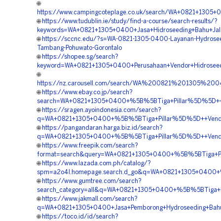
🌐
https://www.campingcoteplage.co.uk/search/WA+0821+1305+0
🌐
https://www.tudublin.ie/study/find-a-course/search-results/?
keywords=WA+0821+1305+0400+Jasa+Hidroseeding+Bahu+Jala
🌐
https://sccnc.edu/?s=WA-0821-1305-0400-Layanan-Hydrosee
Tambang-Pohuwato-Gorontalo
🌐
https://shopee.sg/search?
keyword=WA+0821+1305+0400+Perusahaan+Vendor+Hidroseed
🌐
https://nz.carousell.com/search/WA%200821%201305%2
🌐
https://www.ebay.co.jp/search?
search=WA+0821+1305+0400+%5B%5BTiga+Pillar%5D%5D++Per
🌐
https://sragen.ayoindonesia.com/search?
q=WA+0821+1305+0400+%5B%5BTiga+Pillar%5D%5D++Vendor+P
🌐
https://pangandaran.harga.biz.id/search?
q=WA+0821+1305+0400+%5B%5BTiga+Pillar%5D%5D++Vendor+
🌐
https://www.freepik.com/search?
format=search&query=WA+0821+1305+0400+%5B%5BTiga+Pil
🌐
https://www.lazada.com.ph/catalog/?
spm=a2o4l.homepage.search.d_go&q=WA+0821+1305+0400+%5
🌐
https://www.gumtree.com/search?
search_category=all&q=WA+0821+1305+0400+%5B%5BTiga+Pi
🌐
https://www.jakmall.com/search?
q=WA+0821+1305+0400+Jasa+Pemborong+Hydroseeding+Bahu+
🌐
https://toco.id/id/search?