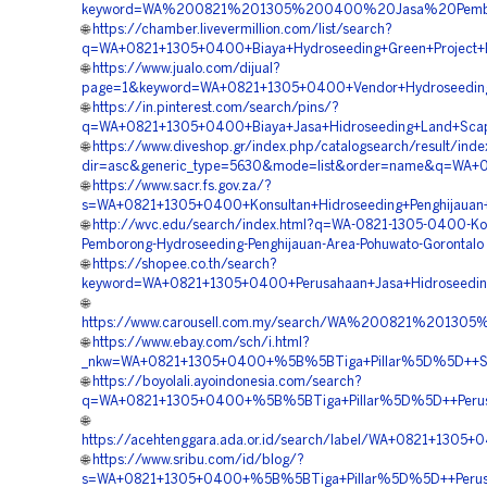
keyword=WA%200821%201305%200400%20Jasa%20Pemboro
🌐
https://chamber.livevermillion.com/list/search?
q=WA+0821+1305+0400+Biaya+Hydroseeding+Green+Project+P
🌐
https://www.jualo.com/dijual?
page=1&keyword=WA+0821+1305+0400+Vendor+Hydroseeding+
🌐
https://in.pinterest.com/search/pins/?
q=WA+0821+1305+0400+Biaya+Jasa+Hidroseeding+Land+Scapi
🌐
https://www.diveshop.gr/index.php/catalogsearch/result/inde
dir=asc&generic_type=5630&mode=list&order=name&q=WA+0
🌐
https://www.sacr.fs.gov.za/?
s=WA+0821+1305+0400+Konsultan+Hidroseeding+Penghijauan+
🌐
http://wvc.edu/search/index.html?q=WA-0821-1305-0400-Kon
Pemborong-Hydroseeding-Penghijauan-Area-Pohuwato-Gorontalo
🌐
https://shopee.co.th/search?
keyword=WA+0821+1305+0400+Perusahaan+Jasa+Hidroseedin
🌐
https://www.carousell.com.my/search/WA%200821%201
🌐
https://www.ebay.com/sch/i.html?
_nkw=WA+0821+1305+0400+%5B%5BTiga+Pillar%5D%5D++Spesi
🌐
https://boyolali.ayoindonesia.com/search?
q=WA+0821+1305+0400+%5B%5BTiga+Pillar%5D%5D++Perusaha
🌐
https://acehtenggara.ada.or.id/search/label/WA+0821+1305
🌐
https://www.sribu.com/id/blog/?
s=WA+0821+1305+0400+%5B%5BTiga+Pillar%5D%5D++Perusah