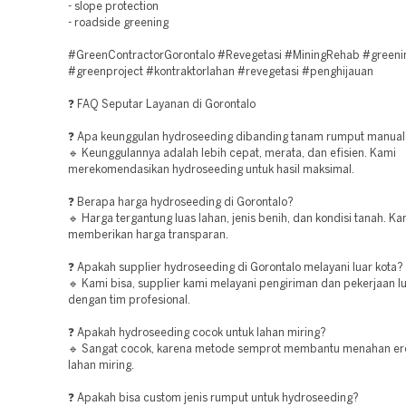
- slope protection
- roadside greening
#GreenContractorGorontalo #Revegetasi #MiningRehab #greeni
#greenproject #kontraktorlahan #revegetasi #penghijauan
❓ FAQ Seputar Layanan di Gorontalo
❓ Apa keunggulan hydroseeding dibanding tanam rumput manual
🔹 Keunggulannya adalah lebih cepat, merata, dan efisien. Kami
merekomendasikan hydroseeding untuk hasil maksimal.
❓ Berapa harga hydroseeding di Gorontalo?
🔹 Harga tergantung luas lahan, jenis benih, dan kondisi tanah. Ka
memberikan harga transparan.
❓ Apakah supplier hydroseeding di Gorontalo melayani luar kota?
🔹 Kami bisa, supplier kami melayani pengiriman dan pekerjaan l
dengan tim profesional.
❓ Apakah hydroseeding cocok untuk lahan miring?
🔹 Sangat cocok, karena metode semprot membantu menahan er
lahan miring.
❓ Apakah bisa custom jenis rumput untuk hydroseeding?