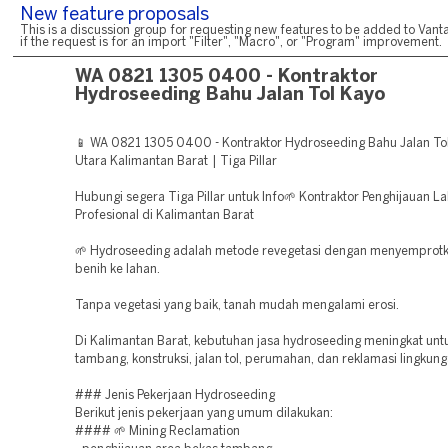
New feature proposals
This is a discussion group for requesting new features to be added to Vanta
if the request is for an import "Filter", "Macro", or "Program" improvement.
WA 0821 1305 0400 - Kontraktor
Hydroseeding Bahu Jalan Tol Kayo
📱 WA 0821 1305 0400 - Kontraktor Hydroseeding Bahu Jalan To
Utara Kalimantan Barat | Tiga Pillar
Hubungi segera Tiga Pillar untuk Info🌱 Kontraktor Penghijauan L
Profesional di Kalimantan Barat
🌱 Hydroseeding adalah metode revegetasi dengan menyemprotk
benih ke lahan.
Tanpa vegetasi yang baik, tanah mudah mengalami erosi.
Di Kalimantan Barat, kebutuhan jasa hydroseeding meningkat unt
tambang, konstruksi, jalan tol, perumahan, dan reklamasi lingkung
### Jenis Pekerjaan Hydroseeding
Berikut jenis pekerjaan yang umum dilakukan:
#### 🌱 Mining Reclamation