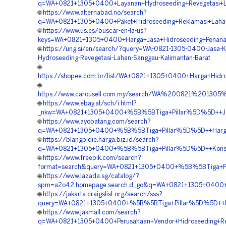
q=WA+0821+1305+0400+Layanan+Hydroseeding+Revegetasi+L
🌐
https://www.alternabad.no/search?
q=WA+0821+1305+0400+Paket+Hidroseeding+Reklamasi+Lahan
🌐
https://www.us.es/buscar-en-la-us?
keys=WA+0821+1305+0400+Harga+Jasa+Hidroseeding+Penana
🌐
https://ung.si/en/search/?query=WA-0821-1305-0400-Jasa-Ko
Hydroseeding-Revegetasi-Lahan-Sanggau-Kalimantan-Barat
🌐
https://shopee.com.br/list/WA+0821+1305+0400+Harga+Hidr
🌐
https://www.carousell.com.my/search/WA%200821%2013
🌐
https://www.ebay.at/sch/i.html?
_nkw=WA+0821+1305+0400+%5B%5BTiga+Pillar%5D%5D++Jasa+
🌐
https://www.ayobatang.com/search?
q=WA+0821+1305+0400+%5B%5BTiga+Pillar%5D%5D++Harga+H
🌐
https://blangpidie.harga.biz.id/search?
q=WA+0821+1305+0400+%5B%5BTiga+Pillar%5D%5D++Konsulta
🌐
https://www.freepik.com/search?
format=search&query=WA+0821+1305+0400+%5B%5BTiga+Pil
🌐
https://www.lazada.sg/catalog/?
spm=a2o42.homepage.search.d_go&q=WA+0821+1305+0400+%5
🌐
https://jakarta.craigslist.org/search/sss?
query=WA+0821+1305+0400+%5B%5BTiga+Pillar%5D%5D++Kons
🌐
https://www.jakmall.com/search?
q=WA+0821+1305+0400+Perusahaan+Vendor+Hidroseeding+Rev