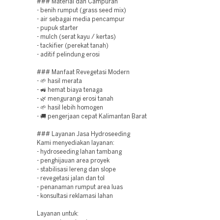
### Material dan Campuran
- benih rumput (grass seed mix)
- air sebagai media pencampur
- pupuk starter
- mulch (serat kayu / kertas)
- tackifier (perekat tanah)
- aditif pelindung erosi
### Manfaat Revegetasi Modern
- 🌱 hasil merata
- 🚜 hemat biaya tenaga
- 🌿 mengurangi erosi tanah
- 🌱 hasil lebih homogen
- 🚚 pengerjaan cepat Kalimantan Barat
### Layanan Jasa Hydroseeding
Kami menyediakan layanan:
- hydroseeding lahan tambang
- penghijauan area proyek
- stabilisasi lereng dan slope
- revegetasi jalan dan tol
- penanaman rumput area luas
- konsultasi reklamasi lahan
Layanan untuk: