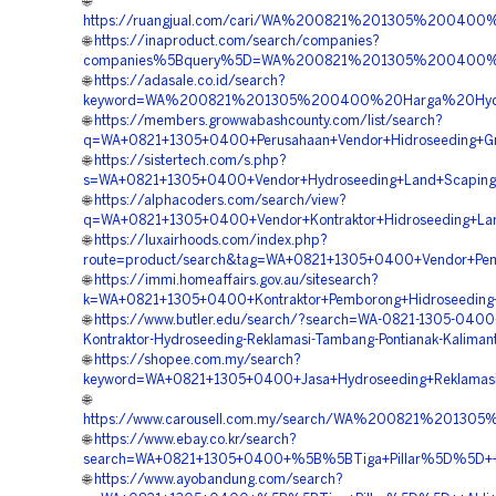
🌐
https://ruangjual.com/cari/WA%200821%201305%200400
🌐
https://inaproduct.com/search/companies?
companies%5Bquery%5D=WA%200821%201305%200400%20P
🌐
https://adasale.co.id/search?
keyword=WA%200821%201305%200400%20Harga%20Hydros
🌐
https://members.growwabashcounty.com/list/search?
q=WA+0821+1305+0400+Perusahaan+Vendor+Hidroseeding+Gree
🌐
https://sistertech.com/s.php?
s=WA+0821+1305+0400+Vendor+Hydroseeding+Land+Scaping+H
🌐
https://alphacoders.com/search/view?
q=WA+0821+1305+0400+Vendor+Kontraktor+Hidroseeding+Land
🌐
https://luxairhoods.com/index.php?
route=product/search&tag=WA+0821+1305+0400+Vendor+Pembo
🌐
https://immi.homeaffairs.gov.au/sitesearch?
k=WA+0821+1305+0400+Kontraktor+Pemborong+Hidroseeding+G
🌐
https://www.butler.edu/search/?search=WA-0821-1305-0400-
Kontraktor-Hydroseeding-Reklamasi-Tambang-Pontianak-Kaliman
🌐
https://shopee.com.my/search?
keyword=WA+0821+1305+0400+Jasa+Hydroseeding+Reklamasi+
🌐
https://www.carousell.com.my/search/WA%200821%2013
🌐
https://www.ebay.co.kr/search?
search=WA+0821+1305+0400+%5B%5BTiga+Pillar%5D%5D++Ven
🌐
https://www.ayobandung.com/search?