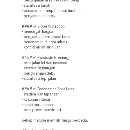
- penghijauan area bekas tambang
- stabilisasi tanah
- penanaman rumput cepat tumbuh
- pengendalian erosi
#### 🌱 Slope Protection
- mencegah longsor
- penguatan permukaan tanah
- penanaman di area miring
- kontrol aliran air hujan
#### 🌱 Roadside Greening
- area jalan tol dan nasional
- estetika lingkungan
- pengurangan debu
- stabilisasi tepi jalan
#### 🌱 Penanaman Area Luas
- stadion dan lapangan
- kawasan industri
- lahan perumahan
- area proyek konstruksi
Setiap metode memiliki fungsi berbeda.