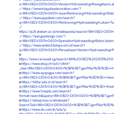
s=WA+0821+1305+0400+Vendor+Hidroseeding+Revegetasi+Lah
🔗
https://www.trijayalasdecoration.com/?
s=WA+0821+1305+0400+Jasa+Pemborong+Hidroseeding+Stabil
🔗
https://www.jayasteel.com/search?
q=WA+0821+1305+0400+Pemborong+Hydroseeding+Lahan+Tam
🔗
https://p2k.stekom.ac.id/ensiklopedia/search/WA+0821+130
🔗
https://wangsadesign.com/?
s=WA+0821+1305+0400+Spesialis+Hydroseeding+Bahu+Jalan+T
🔗
https://www.smkm3dolopo.sch.id/search?
q=WA+0821+1305+0400+Perusahaan+Vendor+Hydroseeding+Pen
🌐
https://www.carousell.sg/search/WA%200821%201305%2
🌐
https://www.ebay.ch/sch/i.html?
_nkw=WA+0821+1305+0400+%5B%5BTiga+Pillar%5D%5D++Harga
🌐
https://www.ayoyogya.com/search?
q=WA+0821+1305+0400+%5B%5BTiga+Pillar%5D%5D++Vendor+
🌐
https://blitar.ada.or.id/search?
q=WA+0821+1305+0400+%5B%5BTiga+Pillar%5D%5D++Kontrak
🌐
https://www.freepik.com/search?
format=search&query=WA+0821+1305+0400+%5B%5BTiga+Pill
🌐
https://aliexpress.ru/wholesale?
SearchText=WA+0821+1305+0400+%5B%5BTiga+Pillar%5D%5D+
🌐
https://www.olx.com.lb/ads/q-