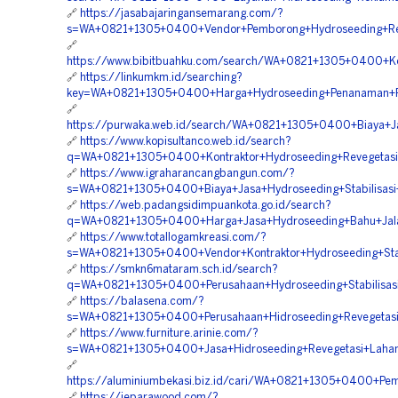
🔗
https://jasabajaringansemarang.com/?
s=WA+0821+1305+0400+Vendor+Pemborong+Hydroseeding+Rek
🔗
https://www.bibitbuahku.com/search/WA+0821+1305+0400+Ko
🔗
https://linkumkm.id/searching?
key=WA+0821+1305+0400+Harga+Hydroseeding+Penanaman+R
🔗
https://purwaka.web.id/search/WA+0821+1305+0400+Biaya+J
🔗
https://www.kopisultanco.web.id/search?
q=WA+0821+1305+0400+Kontraktor+Hydroseeding+Revegetasi
🔗
https://www.igraharancangbangun.com/?
s=WA+0821+1305+0400+Biaya+Jasa+Hydroseeding+Stabilisas
🔗
https://web.padangsidimpuankota.go.id/search?
q=WA+0821+1305+0400+Harga+Jasa+Hydroseeding+Bahu+Jala
🔗
https://www.totallogamkreasi.com/?
s=WA+0821+1305+0400+Vendor+Kontraktor+Hydroseeding+Stabi
🔗
https://smkn6mataram.sch.id/search?
q=WA+0821+1305+0400+Perusahaan+Hydroseeding+Stabilisasi
🔗
https://balasena.com/?
s=WA+0821+1305+0400+Perusahaan+Hidroseeding+Revegetasi
🔗
https://www.furniture.arinie.com/?
s=WA+0821+1305+0400+Jasa+Hidroseeding+Revegetasi+Lahan
🔗
https://aluminiumbekasi.biz.id/cari/WA+0821+1305+0400+P
🔗
https://jeparawood.com/?