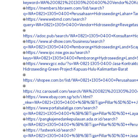
keyword=WA%200821%201305%200400%20Vendor%20Kont
🌐
https://members.hbrawm.com/list/search?
q=WA+0821+1305+0400+Perusahaan+Hidroseeding+Lahan+Tam
🌐
https://www.webmd.com/search?
query=WA+0821+1305+0400+Vendor+Hidroseeding+Revegetasi
🌐
https://adoc.pub/search/WA+0821+1305+0400+Konsultan+Hid
🌐
https://www.al-dhow.com/business/search?
q=WA+0821+1305+0400+Pemborong+Hidroseeding+Land+Scapi
🌐
https://www.ipc.nsw.gov.au/search?
keys=WA+0821+1305+0400+Pemborong+Hydroseeding+Land+Sc
🌐
https://www.vgcc.edu/?s=WA-0821-1305-0400-Jasa-Kontrakto
Hidroseeding-Green-Project-Kapuas-Hulu-Kalimantan-Barat
🌐
https://shopee.com.br/list/WA+0821+1305+0400+Perusahaan
🌐
https://nz.carousell.com/search/WA%200821%201305%2
🌐
https://www.ebay.com.sg/sch/i.html?
_nkw=WA+0821+1305+0400+%5B%5BTiga+Pillar%5D%5D++Jasa
🌐
https://www.portalsalatiga.com/search?
q=WA+0821+1305+0400+%5B%5BTiga+Pillar%5D%5D++Layanan
🌐
https://pangkajenedankepulauan.ada.or.id/search?
q=WA+0821+1305+0400+%5B%5BTiga+Pillar%5D%5D++Perusah
🌐
https://fastwork.id/search?
q=WA+0821+1305+0400+%5B%5BTiga+Pillar%5D%5D++Jasa+Pe