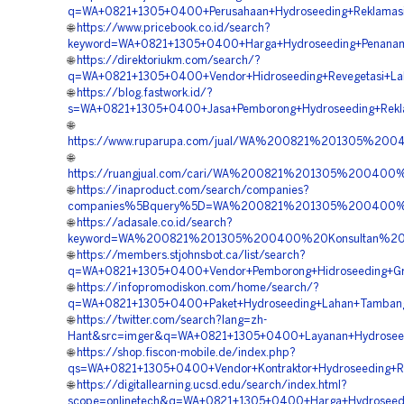
q=WA+0821+1305+0400+Perusahaan+Hydroseeding+Reklamasi
🌐
https://www.pricebook.co.id/search?
keyword=WA+0821+1305+0400+Harga+Hydroseeding+Penanam
🌐
https://direktoriukm.com/search/?
q=WA+0821+1305+0400+Vendor+Hidroseeding+Revegetasi+Lah
🌐
https://blog.fastwork.id/?
s=WA+0821+1305+0400+Jasa+Pemborong+Hydroseeding+Rekla
🌐
https://www.ruparupa.com/jual/WA%200821%201305%20
🌐
https://ruangjual.com/cari/WA%200821%201305%20040
🌐
https://inaproduct.com/search/companies?
companies%5Bquery%5D=WA%200821%201305%200400%20
🌐
https://adasale.co.id/search?
keyword=WA%200821%201305%200400%20Konsultan%20Hi
🌐
https://members.stjohnsbot.ca/list/search?
q=WA+0821+1305+0400+Vendor+Pemborong+Hidroseeding+Gree
🌐
https://infopromodiskon.com/home/search/?
q=WA+0821+1305+0400+Paket+Hydroseeding+Lahan+Tambang+
🌐
https://twitter.com/search?lang=zh-
Hant&src=imger&q=WA+0821+1305+0400+Layanan+Hydroseedi
🌐
https://shop.fiscon-mobile.de/index.php?
qs=WA+0821+1305+0400+Vendor+Kontraktor+Hydroseeding+Re
🌐
https://digitallearning.ucsd.edu/search/index.html?
scope=onlinetech&q=WA+0821+1305+0400+Harga+Hydroseedin