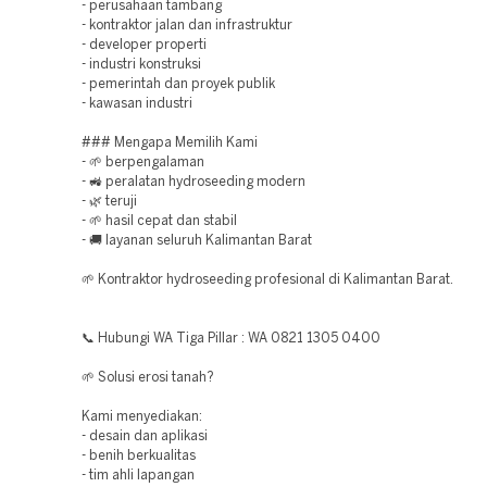
- perusahaan tambang
- kontraktor jalan dan infrastruktur
- developer properti
- industri konstruksi
- pemerintah dan proyek publik
- kawasan industri
### Mengapa Memilih Kami
- 🌱 berpengalaman
- 🚜 peralatan hydroseeding modern
- 🌿 teruji
- 🌱 hasil cepat dan stabil
- 🚚 layanan seluruh Kalimantan Barat
🌱 Kontraktor hydroseeding profesional di Kalimantan Barat.
📞 Hubungi WA Tiga Pillar : WA 0821 1305 0400
🌱 Solusi erosi tanah?
Kami menyediakan:
- desain dan aplikasi
- benih berkualitas
- tim ahli lapangan