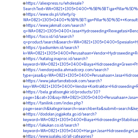
🌐
https://aliexpress.ru/wholesale?
SearchText=WA+0821+1305+0400+%5B%5BTiga+Pillar%5D%5D+
🌐
https://www.olx.pl/oferty/q-
WA+0821+1305+0400+%5B%5BTiga+Pillar%5D%5D++Konsultan
🌐
https://www.jakmall.com/search?
q=WA+0821+1305+0400+Jasa+Hydroseeding+Revegetasi+Bend
🌐
https://toco.id/id/search?
q=product/search&search=WA+0821+1305+0400+Spesialis+Hyd
🌐
https://padiumkm.id/search?
k=WA+0821+1305+0400+Perusahaan+Vendor+Hydroseeding+Rev
🌐
https://katalog.inaproc.id/search?
keyword=WA+0821+1305+0400+Biaya+Hidroseeding+Green+Pro
🌐
https://vendorpedia.ahmadcorp.com/search?
type=jasa&q=WA+0821+1305+0400+Perusahaan+Jasa+Hidrosee
🌐
https://www.jakartanotebook.com/search?
key=WA+0821+1305+0400+Vendor+Kontraktor+Hidroseeding+Re
🌐
https://bela.gratisongkir.id/products/10?
page=1&cat=10&sq=WA+0821+1305+0400+Perusahaan+Jasa+Hi
🌐
https://tanilink.com/index.php?
page=search&kategorisearch=searchberita&submit=search&
🌐
https://dodolan.jogjakota.go.id/search?
keyword=WA+0821+1305+0400+Biaya+Hidroseeding+Stabilisas
🌐
https://lakukan.co.id/search?
keyword=WA+0821+1305+0400+Harga+Jasa+Hidroseeding+Land
🌐
https://www.jualaku.id/all-categories?