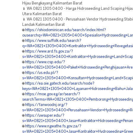
Hijau Bengkayang Kalimantan Barat
📱 WA 0821 1305 0400 - Harga Hidroseeding Land Scaping Hija
Utara Kalimantan Barat
📱 WA 0821 1305 0400 - Perusahaan Vendor Hydroseeding Stabil
Landak Kalimantan Barat
🌐
https://ohiodominican.edu/search/index.html?
ousearchq=WA+0821+1305+0400+Spesialis+Hydroseeding+Lan
🌐
https://www.suffolk.edu/search?
q=WA+0821+1305+0400+Kontraktor+Hydroseeding+Revegetas
🌐
https://www.ard.fs.gov.za/?
s=WA+0821+1305+0400+Kontraktor+Hydroseeding+Land+Scapi
🌐
https://www.csp.edu/?
s=WA+0821+1305+0400+Paket+Hidroseeding+Penghijauan+Are
🌐
https://us.edu.pl/?
s=WA+0821+1305+0400+Konsultan+Hydroseeding+Land+Scapin
🌐
https://ea.oie.gatech.edu/search/node?
keys=WA+0821+1305+0400+Layanan+Hidroseeding+Bahu+Jalan
🌐
https://moe.gov.eg/ar/search/?
searchTerms=WA+0821+1305+0400+Pemborong+Hydroseeding+
🌐
https://fanwoodnj.org/?
s=WA+0821+1305+0400+Perusahaan+Vendor+Hydroseeding+Re
🌐
https://uwsuper.edu/?
s=WA+0821+1305+0400+Jasa+Kontraktor+Hidroseeding+Pena
🌐
https://www.ngwathe.fs.gov.za/?
s=WA+0821+1305+0400+Jasa+Kontraktor+Hydroseeding+Green+