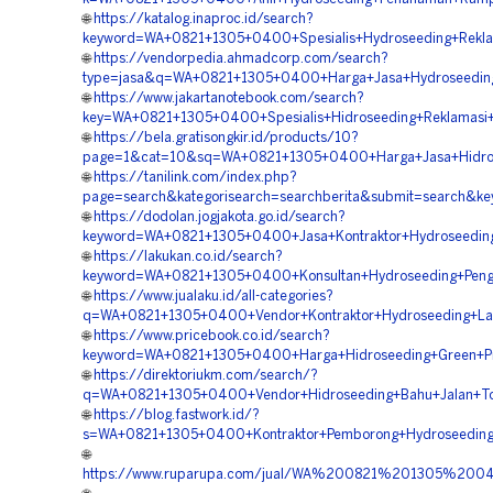
🌐
https://katalog.inaproc.id/search?
keyword=WA+0821+1305+0400+Spesialis+Hydroseeding+Rekla
🌐
https://vendorpedia.ahmadcorp.com/search?
type=jasa&q=WA+0821+1305+0400+Harga+Jasa+Hydroseeding
🌐
https://www.jakartanotebook.com/search?
key=WA+0821+1305+0400+Spesialis+Hidroseeding+Reklamasi+
🌐
https://bela.gratisongkir.id/products/10?
page=1&cat=10&sq=WA+0821+1305+0400+Harga+Jasa+Hidrosee
🌐
https://tanilink.com/index.php?
page=search&kategorisearch=searchberita&submit=search&k
🌐
https://dodolan.jogjakota.go.id/search?
keyword=WA+0821+1305+0400+Jasa+Kontraktor+Hydroseeding+
🌐
https://lakukan.co.id/search?
keyword=WA+0821+1305+0400+Konsultan+Hydroseeding+Penghi
🌐
https://www.jualaku.id/all-categories?
q=WA+0821+1305+0400+Vendor+Kontraktor+Hydroseeding+Land
🌐
https://www.pricebook.co.id/search?
keyword=WA+0821+1305+0400+Harga+Hidroseeding+Green+Proj
🌐
https://direktoriukm.com/search/?
q=WA+0821+1305+0400+Vendor+Hidroseeding+Bahu+Jalan+Tol+
🌐
https://blog.fastwork.id/?
s=WA+0821+1305+0400+Kontraktor+Pemborong+Hydroseeding+
🌐
https://www.ruparupa.com/jual/WA%200821%201305%20