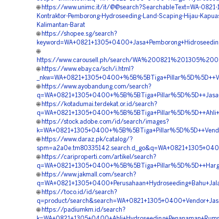
🌐
https://www.unimc.it/it/@@search?SearchableText=WA-0821
Kontraktor-Pemborong-Hydroseeding-Land-Scaping-Hijau-Kapua
Kalimantan-Barat
🌐
https://shopee.sg/search?
keyword=WA+0821+1305+0400+Jasa+Pemborong+Hidroseeding
🌐
https://www.carousell.ph/search/WA%200821%201305%20
🌐
https://www.ebay.ca/sch/i.html?
_nkw=WA+0821+1305+0400+%5B%5BTiga+Pillar%5D%5D++Vendo
🌐
https://www.ayobandung.com/search?
q=WA+0821+1305+0400+%5B%5BTiga+Pillar%5D%5D++Jasa+Kon
🌐
https://kotadumai.terdekat.or.id/search?
q=WA+0821+1305+0400+%5B%5BTiga+Pillar%5D%5D++Ahli+Hidr
🌐
https://stock.adobe.com/id/search/images?
k=WA+0821+1305+0400+%5B%5BTiga+Pillar%5D%5D++Vendor+H
🌐
https://www.daraz.pk/catalog/?
spm=a2a0e.tm80335142.search.d_go&q=WA+0821+1305+0400+
🌐
https://cariproperti.com/artikel/search?
q=WA+0821+1305+0400+%5B%5BTiga+Pillar%5D%5D++Harga+H
🌐
https://www.jakmall.com/search?
q=WA+0821+1305+0400+Perusahaan+Hydroseeding+Bahu+Jalan
🌐
https://toco.id/id/search?
q=product/search&search=WA+0821+1305+0400+Vendor+Jasa+Hi
🌐
https://padiumkm.id/search?
k=WA+0821+1305+0400+Ahli+Hydroseeding+Penanaman+Rumput