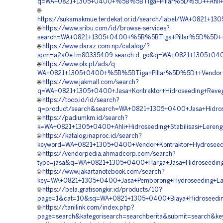
q=WA+0821+1305+0400+%5B%5BTiga+Pillar%5D%5D++Ahli+Hydr
🌐
https://sukamakmue.terdekat.or.id/search/label/WA+0821+
🌐
https://www.sribu.com/id/browse-services?
search=WA+0821+1305+0400+%5B%5BTiga+Pillar%5D%5D++H
🌐
https://www.daraz.com.np/catalog/?
spm=a2a0e.tm80335409.search.d_go&q=WA+0821+1305+0400
🌐
https://www.olx.pt/ads/q-
WA+0821+1305+0400+%5B%5BTiga+Pillar%5D%5D++Vendor+Jas
🌐
https://www.jakmall.com/search?
q=WA+0821+1305+0400+Jasa+Kontraktor+Hidroseeding+Reveg
🌐
https://toco.id/id/search?
q=product/search&search=WA+0821+1305+0400+Jasa+Hidrose
🌐
https://padiumkm.id/search?
k=WA+0821+1305+0400+Ahli+Hidroseeding+Stabilisasi+Lereng
🌐
https://katalog.inaproc.id/search?
keyword=WA+0821+1305+0400+Vendor+Kontraktor+Hydroseed
🌐
https://vendorpedia.ahmadcorp.com/search?
type=jasa&q=WA+0821+1305+0400+Harga+Jasa+Hidroseeding+S
🌐
https://www.jakartanotebook.com/search?
key=WA+0821+1305+0400+Jasa+Pemborong+Hydroseeding+La
🌐
https://bela.gratisongkir.id/products/10?
page=1&cat=10&sq=WA+0821+1305+0400+Biaya+Hidroseeding
🌐
https://tanilink.com/index.php?
page=search&kategorisearch=searchberita&submit=search&