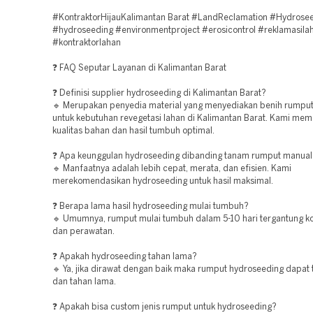
#KontraktorHijauKalimantan Barat #LandReclamation #Hydrose
#hydroseeding #environmentproject #erosicontrol #reklamasila
#kontraktorlahan
❓ FAQ Seputar Layanan di Kalimantan Barat
❓ Definisi supplier hydroseeding di Kalimantan Barat?
🔹 Merupakan penyedia material yang menyediakan benih rumpu
untuk kebutuhan revegetasi lahan di Kalimantan Barat. Kami mem
kualitas bahan dan hasil tumbuh optimal.
❓ Apa keunggulan hydroseeding dibanding tanam rumput manual
🔹 Manfaatnya adalah lebih cepat, merata, dan efisien. Kami
merekomendasikan hydroseeding untuk hasil maksimal.
❓ Berapa lama hasil hydroseeding mulai tumbuh?
🔹 Umumnya, rumput mulai tumbuh dalam 5-10 hari tergantung ko
dan perawatan.
❓ Apakah hydroseeding tahan lama?
🔹 Ya, jika dirawat dengan baik maka rumput hydroseeding dapat
dan tahan lama.
❓ Apakah bisa custom jenis rumput untuk hydroseeding?