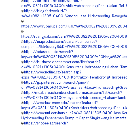
🌐
https://direktoriukm.com/search/?
q=WA+0821+1305+0400+Ahli+Hydroseeding+Bahu+Jalan+Tol+S
🌐
https://blog.fastwork.id/?
s=WA+0821+1305+0400+Vendor+Jasa+Hidroseeding+Revegetas
🌐
https://www.ruparupa.com/jual/WA%200821%201305%200
🌐
https://ruangjual.com/cari/WA%200821%201305%20040
🌐
https://inaproduct.com/search/companies?
companies%5Bquery%5D=WA%200821%201305%200400%20K
🌐
https://adasale.co.id/search?
keyword=WA%200821%201305%200400%20Harga%20Jasa%2
🌐
https://business.dpchamber.com/list/search?
q=WA+0821+1305+0400+Konsultan+Hydroseeding+Lahan+Tamb
🌐
https://www.notino.cz/search.asp?
exps=WA+0821+1305+0400+Kontraktor+Pemborong+Hidroseedi
🌐
https://jp.pinterest.com/search/pins/?
q=WA+0821+1305+0400+Perusahaan+Jasa+Hidroseeding+Green
🌐
http://moabareachamber.chambermaster.com/list/search?
q=WA+0821+1305+0400+Layanan+Hidroseeding+Lahan+Tamban
🌐
https://www.lawrence.edu/search/featured?
keys=WA+0821+1305+0400+Kontraktor+Hydroseeding+Bahu+Jal
🌐
https://www.uni-corvinus.hu/?s=WA-0821-1305-0400-Jasa-Kon
Hydroseeding-Penanaman-Rumput-Cepat-Singkawang-Kalimanta
🌐
https://shopee.sg/search?