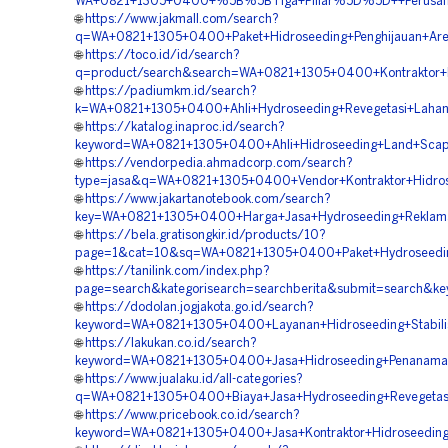
WA+0821+1305+0400+%5B%5BTiga+Pillar%5D%5D++Perusahaa
🌐
https://www.jakmall.com/search?
q=WA+0821+1305+0400+Paket+Hidroseeding+Penghijauan+Are
🌐
https://toco.id/id/search?
q=product/search&search=WA+0821+1305+0400+Kontraktor+P
🌐
https://padiumkm.id/search?
k=WA+0821+1305+0400+Ahli+Hydroseeding+Revegetasi+Lahan
🌐
https://katalog.inaproc.id/search?
keyword=WA+0821+1305+0400+Ahli+Hidroseeding+Land+Scapi
🌐
https://vendorpedia.ahmadcorp.com/search?
type=jasa&q=WA+0821+1305+0400+Vendor+Kontraktor+Hidros
🌐
https://www.jakartanotebook.com/search?
key=WA+0821+1305+0400+Harga+Jasa+Hydroseeding+Reklama
🌐
https://bela.gratisongkir.id/products/10?
page=1&cat=10&sq=WA+0821+1305+0400+Paket+Hydroseeding
🌐
https://tanilink.com/index.php?
page=search&kategorisearch=searchberita&submit=search&k
🌐
https://dodolan.jogjakota.go.id/search?
keyword=WA+0821+1305+0400+Layanan+Hidroseeding+Stabilis
🌐
https://lakukan.co.id/search?
keyword=WA+0821+1305+0400+Jasa+Hidroseeding+Penanaman
🌐
https://www.jualaku.id/all-categories?
q=WA+0821+1305+0400+Biaya+Jasa+Hydroseeding+Revegetasi
🌐
https://www.pricebook.co.id/search?
keyword=WA+0821+1305+0400+Jasa+Kontraktor+Hidroseeding