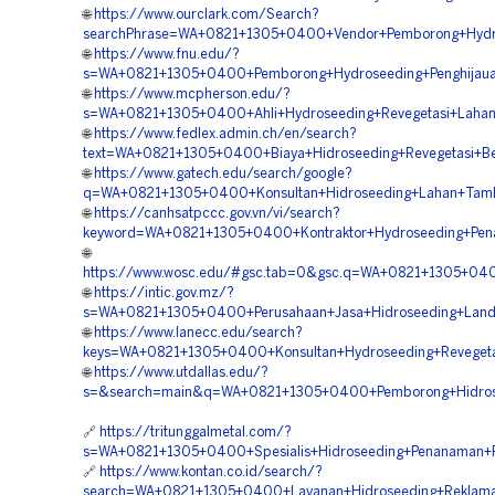
🌐
https://www.ourclark.com/Search?
searchPhrase=WA+0821+1305+0400+Vendor+Pemborong+Hydros
🌐
https://www.fnu.edu/?
s=WA+0821+1305+0400+Pemborong+Hydroseeding+Penghijaua
🌐
https://www.mcpherson.edu/?
s=WA+0821+1305+0400+Ahli+Hydroseeding+Revegetasi+Lahan
🌐
https://www.fedlex.admin.ch/en/search?
text=WA+0821+1305+0400+Biaya+Hidroseeding+Revegetasi+Be
🌐
https://www.gatech.edu/search/google?
q=WA+0821+1305+0400+Konsultan+Hidroseeding+Lahan+Tamb
🌐
https://canhsatpccc.gov.vn/vi/search?
keyword=WA+0821+1305+0400+Kontraktor+Hydroseeding+Pen
🌐
https://www.wosc.edu/#gsc.tab=0&gsc.q=WA+0821+1305+040
🌐
https://intic.gov.mz/?
s=WA+0821+1305+0400+Perusahaan+Jasa+Hidroseeding+Land+
🌐
https://www.lanecc.edu/search?
keys=WA+0821+1305+0400+Konsultan+Hydroseeding+Revegetas
🌐
https://www.utdallas.edu/?
s=&search=main&q=WA+0821+1305+0400+Pemborong+Hidrosee
🔗
https://tritunggalmetal.com/?
s=WA+0821+1305+0400+Spesialis+Hidroseeding+Penanaman+
🔗
https://www.kontan.co.id/search/?
search=WA+0821+1305+0400+Layanan+Hidroseeding+Reklamas