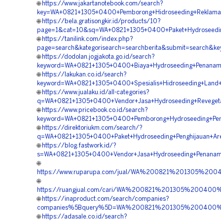
🌐
https://www.jakartanotebook.com/search?
key=WA+0821+1305+0400+Pemborong+Hidroseeding+Reklamas
🌐
https://bela.gratisongkir.id/products/10?
page=1&cat=10&sq=WA+0821+1305+0400+Paket+Hydroseedin
🌐
https://tanilink.com/index.php?
page=search&kategorisearch=searchberita&submit=search&k
🌐
https://dodolan.jogjakota.go.id/search?
keyword=WA+0821+1305+0400+Biaya+Hydroseeding+Penanama
🌐
https://lakukan.co.id/search?
keyword=WA+0821+1305+0400+Spesialis+Hidroseeding+Land+S
🌐
https://www.jualaku.id/all-categories?
q=WA+0821+1305+0400+Vendor+Jasa+Hydroseeding+Revegetas
🌐
https://www.pricebook.co.id/search?
keyword=WA+0821+1305+0400+Pemborong+Hydroseeding+Pen
🌐
https://direktoriukm.com/search/?
q=WA+0821+1305+0400+Paket+Hydroseeding+Penghijauan+Are
🌐
https://blog.fastwork.id/?
s=WA+0821+1305+0400+Vendor+Jasa+Hydroseeding+Penanama
🌐
https://www.ruparupa.com/jual/WA%200821%201305%20
🌐
https://ruangjual.com/cari/WA%200821%201305%200400
🌐
https://inaproduct.com/search/companies?
companies%5Bquery%5D=WA%200821%201305%200400%20
🌐
https://adasale.co.id/search?