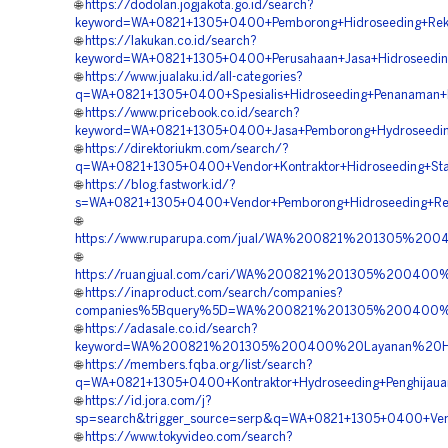
🌐
https://dodolan.jogjakota.go.id/search?
keyword=WA+0821+1305+0400+Pemborong+Hidroseeding+Rekl
🌐
https://lakukan.co.id/search?
keyword=WA+0821+1305+0400+Perusahaan+Jasa+Hidroseedin
🌐
https://www.jualaku.id/all-categories?
q=WA+0821+1305+0400+Spesialis+Hidroseeding+Penanaman+
🌐
https://www.pricebook.co.id/search?
keyword=WA+0821+1305+0400+Jasa+Pemborong+Hydroseeding
🌐
https://direktoriukm.com/search/?
q=WA+0821+1305+0400+Vendor+Kontraktor+Hidroseeding+Stab
🌐
https://blog.fastwork.id/?
s=WA+0821+1305+0400+Vendor+Pemborong+Hidroseeding+Rev
🌐
https://www.ruparupa.com/jual/WA%200821%201305%20
🌐
https://ruangjual.com/cari/WA%200821%201305%20040
🌐
https://inaproduct.com/search/companies?
companies%5Bquery%5D=WA%200821%201305%200400%20
🌐
https://adasale.co.id/search?
keyword=WA%200821%201305%200400%20Layanan%20Hyd
🌐
https://members.fqba.org/list/search?
q=WA+0821+1305+0400+Kontraktor+Hydroseeding+Penghijaua
🌐
https://id.jora.com/j?
sp=search&trigger_source=serp&q=WA+0821+1305+0400+Vend
🌐
https://www.tokyvideo.com/search?