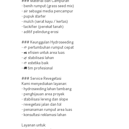
### Material dan Campuran
- benih rumput (grass seed mix)
- air sebagai media pencampur
- pupuk starter
- mulch (serat kayu / kertas)
- tackifier (perekat tanah)
- aditif pelindung erosi
### Keunggulan Hydroseeding
- 🌱 pertumbuhan rumput cepat
- 🚜 efisien untuk area luas
- 🌿 stabilisasi lahan
- 🌱 estetika baik
- 🚚 tim profesional
### Service Revegetasi
Kami menyediakan layanan:
- hydroseeding lahan tambang
- penghijauan area proyek
- stabilisasi lereng dan slope
- revegetasi jalan dan tol
- penanaman rumput area luas
- konsultasi reklamasi lahan
Layanan untuk: