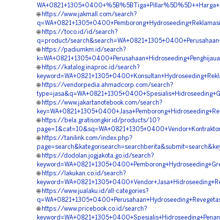
WA+0821+1305+0400+%5B%5BTiga+Pillar%5D%5D++Harga+Jas
🌐
https://www.jakmall.com/search?
q=WA+0821+1305+0400+Pemborong+Hydroseeding+Reklamasi
🌐
https://toco.id/id/search?
q=product/search&search=WA+0821+1305+0400+Perusahaan+
🌐
https://padiumkm.id/search?
k=WA+0821+1305+0400+Perusahaan+Hidroseeding+Penghijaua
🌐
https://katalog.inaproc.id/search?
keyword=WA+0821+1305+0400+Konsultan+Hydroseeding+Rekl
🌐
https://vendorpedia.ahmadcorp.com/search?
type=jasa&q=WA+0821+1305+0400+Spesialis+Hidroseeding+G
🌐
https://www.jakartanotebook.com/search?
key=WA+0821+1305+0400+Jasa+Pemborong+Hidroseeding+Rev
🌐
https://bela.gratisongkir.id/products/10?
page=1&cat=10&sq=WA+0821+1305+0400+Vendor+Kontraktor+H
🌐
https://tanilink.com/index.php?
page=search&kategorisearch=searchberita&submit=search&
🌐
https://dodolan.jogjakota.go.id/search?
keyword=WA+0821+1305+0400+Pemborong+Hydroseeding+Gree
🌐
https://lakukan.co.id/search?
keyword=WA+0821+1305+0400+Vendor+Jasa+Hidroseeding+Re
🌐
https://www.jualaku.id/all-categories?
q=WA+0821+1305+0400+Perusahaan+Hydroseeding+Revegetas
🌐
https://www.pricebook.co.id/search?
keyword=WA+0821+1305+0400+Spesialis+Hidroseeding+Pena