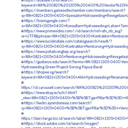
🌐
https://adasale.co.id/search?
keyword=WA%200821%201305%200400%20Vendor%20Hidr
🌐
https://members.gainesvillechamber.com/members/search?
q=WA+0821+1305+0400+Spesialis+Hidroseeding+Revegetasi+
🌐
https://bisnisgoogle.com/?
s=WA+0821+1305+0400+Konsultan+Hydroseeding+Lahan+Tam
🌐
https://www.primevideo.com/-/id/search/ref=atv_nb_sug?
ie=UTF8&phrase=WA+0821+1305+0400+Kontraktor+Pemborong
🌐
https://www.lucidinatale.com/catalogsearch/result/?
q=WA+0821+1305+0400+Kontraktor+Pemborong+Hydroseedin
🌐
https://www.pohatcongtwp.org/search?
s=WA+0821+1305+0400+Pemborong+Hidroseeding+Revegetasi
🌐
https://gustavus.edu/search?terms=WA-0821-1305-0400-Vend
Hydroseeding-Green-Project-Sorong-Papua-Barat
🌐
https://shopee.sg/search?
keyword=WA+0821+1305+0400+Ahli+Hydroseeding+Penanama
🌐
https://id.carousell.com/search/WA%200821%201305%
🌐
https://www.ebay.ie/sch/i.html?
_nkw=WA+0821+1305+0400+%5B%5BTiga+Pillar%5D%5D++Kons
🌐
https://kediri.ayoindonesia.com/search?
q=WA+0821+1305+0400+%5B%5BTiga+Pillar%5D%5D++Vendor
🌐
https://dairi.harga.biz.id/search/label/WA+0821+1305+040
🌐
https://stock.adobe.com/id/search/images?