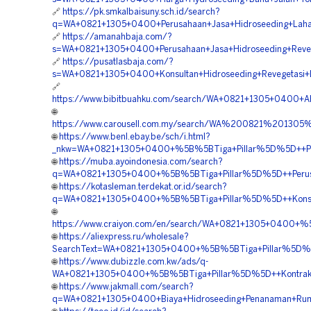
🔗
https://pk.smkalbaisuny.sch.id/search?
q=WA+0821+1305+0400+Perusahaan+Jasa+Hidroseeding+Laha
🔗
https://amanahbaja.com/?
s=WA+0821+1305+0400+Perusahaan+Jasa+Hidroseeding+Reveg
🔗
https://pusatlasbaja.com/?
s=WA+0821+1305+0400+Konsultan+Hidroseeding+Revegetasi+
🔗
https://www.bibitbuahku.com/search/WA+0821+1305+0400+Ah
🌐
https://www.carousell.com.my/search/WA%200821%2013
🌐
https://www.benl.ebay.be/sch/i.html?
_nkw=WA+0821+1305+0400+%5B%5BTiga+Pillar%5D%5D++Pake
🌐
https://muba.ayoindonesia.com/search?
q=WA+0821+1305+0400+%5B%5BTiga+Pillar%5D%5D++Perusaha
🌐
https://kotasleman.terdekat.or.id/search?
q=WA+0821+1305+0400+%5B%5BTiga+Pillar%5D%5D++Konsulta
🌐
https://www.craiyon.com/en/search/WA+0821+1305+0400+%5B
🌐
https://aliexpress.ru/wholesale?
SearchText=WA+0821+1305+0400+%5B%5BTiga+Pillar%5D%5D+
🌐
https://www.dubizzle.com.kw/ads/q-
WA+0821+1305+0400+%5B%5BTiga+Pillar%5D%5D++Kontraktor
🌐
https://www.jakmall.com/search?
q=WA+0821+1305+0400+Biaya+Hidroseeding+Penanaman+Rum