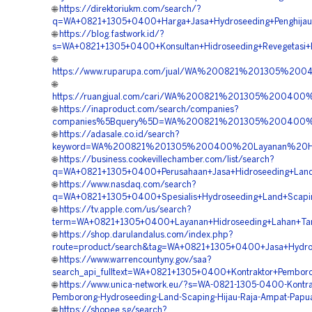
🌐
https://direktoriukm.com/search/?
q=WA+0821+1305+0400+Harga+Jasa+Hydroseeding+Penghijau
🌐
https://blog.fastwork.id/?
s=WA+0821+1305+0400+Konsultan+Hidroseeding+Revegetasi+
🌐
https://www.ruparupa.com/jual/WA%200821%201305%20
🌐
https://ruangjual.com/cari/WA%200821%201305%20040
🌐
https://inaproduct.com/search/companies?
companies%5Bquery%5D=WA%200821%201305%200400%2
🌐
https://adasale.co.id/search?
keyword=WA%200821%201305%200400%20Layanan%20Hy
🌐
https://business.cookevillechamber.com/list/search?
q=WA+0821+1305+0400+Perusahaan+Jasa+Hidroseeding+Land
🌐
https://www.nasdaq.com/search?
q=WA+0821+1305+0400+Spesialis+Hydroseeding+Land+Scapin
🌐
https://tv.apple.com/us/search?
term=WA+0821+1305+0400+Layanan+Hidroseeding+Lahan+Ta
🌐
https://shop.darulandalus.com/index.php?
route=product/search&tag=WA+0821+1305+0400+Jasa+Hydros
🌐
https://www.warrencountyny.gov/saa?
search_api_fulltext=WA+0821+1305+0400+Kontraktor+Pembor
🌐
https://www.unica-network.eu/?s=WA-0821-1305-0400-Kontra
Pemborong-Hydroseeding-Land-Scaping-Hijau-Raja-Ampat-Papu
🌐
https://shopee.sg/search?