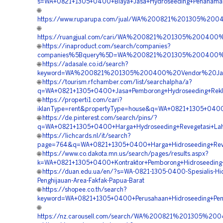
s=WA+0821+1305+0400+Biaya+Jasa+Hydroseeding+Penanaman
🌐
https://www.ruparupa.com/jual/WA%200821%201305%20
🌐
https://ruangjual.com/cari/WA%200821%201305%200400
🌐
https://inaproduct.com/search/companies?
companies%5Bquery%5D=WA%200821%201305%200400%2
🌐
https://adasale.co.id/search?
keyword=WA%200821%201305%200400%20Vendor%20Jasa%
🌐
https://tourism.rfchamber.com/list/searchalpha/a?
q=WA+0821+1305+0400+Jasa+Pemborong+Hydroseeding+Rekl
🌐
https://properti1.com/cari?
iklanType=rent&propertyType=house&q=WA+0821+1305+0400+K
🌐
https://de.pinterest.com/search/pins/?
q=WA+0821+1305+0400+Harga+Hydroseeding+Revegetasi+Lah
🌐
https://lichcards.nl/it/search?
page=764&q=WA+0821+1305+0400+Harga+Hidroseeding+Reve
🌐
https://www.co.dakota.mn.us/search/pages/results.aspx?
k=WA+0821+1305+0400+Kontraktor+Pemborong+Hidroseeding+
🌐
https://duan.edu.ua/en/?s=WA-0821-1305-0400-Spesialis-Hi
Penghijauan-Area-Fakfak-Papua-Barat
🌐
https://shopee.co.th/search?
keyword=WA+0821+1305+0400+Perusahaan+Hidroseeding+Pen
🌐
https://nz.carousell.com/search/WA%200821%201305%2