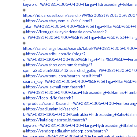
keyword=WA+0821+1305+0400+Harga+Hidroseeding+Reklamas
🌐
https://id.carousell.com/search/WA%200821%201305%
🌐
https://www.ebay.com.au/sch/i.html?
_nkw=WA+0821+1305+0400+%5B%5BTiga+Pillar%5D%5D++Harg
🌐
https://trenggalek.ayoindonesia.com/search?
q=WA+0821+1305+0400+%5B%5BTiga+Pillar%5D%5D++Harga+
🌐
https://salak.harga.biz.id/search/label/WA+0821+1305+04
🌐
https://www.sribu.com/id/blog/?
s=WA+0821+1305+0400+%5B%5BTiga+Pillar%5D%5D++Perusah
🌐
https://www.shop.com.mm/catalog/?
spm=a2a0e.tm80335412.search.d_go&q=WA+0821+1305+0400+
🌐
https://www.temu.com/search_result.html?
search_key=WA+0821+1305+0400+%5B%5BTiga+Pillar%5D%5D+
🌐
https://www.jakmall.com/search?
q=WA+0821+1305+0400+Jasa+Hidroseeding+Reklamasi+Tamb
🌐
https://toco.id/id/search?
q=product/search&search=WA+0821+1305+0400+Pemborong+Hy
🌐
https://padiumkm.id/search?
k=WA+0821+1305+0400+Kontraktor+Hidroseeding+Bahu+Jalan
🌐
https://katalog.inaproc.id/search?
keyword=WA+0821+1305+0400+Harga+Hydroseeding+Stabilisa
🌐
https://vendorpedia.ahmadcorp.com/search?
type=jasa&q=WA+0821+1305+0400+Jasa+Kontraktor+Hydrosee