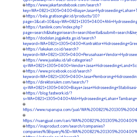
🌐
https://www.jakartanotebook.com/search?
key=WA+0821+1305+0400+Biaya+Jasa+Hydroseeding+Lahan+
🌐
https://bela.gratisongkir.id/products/10?
page=1&cat=10&sq=WA+0821+1305+0400+Ahli+Hydroseeding+S
🌐
https://tanilink.com/index.php?
page=search&kategorisearch=searchberita&submit=search&k
🌐
https://dodolan.jogjakota.go.id/search?
keyword=WA+0821+1305+0400+Kontraktor+Hidroseeding+Gree
🌐
https://lakukan.co.id/search?
keyword=WA+0821+1305+0400+Perusahaan+Vendor+Hydroseed
🌐
https://www.jualaku.id/all-categories?
q=WA+0821+1305+0400+Vendor+Jasa+Hidroseeding+Land+Sca
🌐
https://www.pricebook.co.id/search?
keyword=WA+0821+1305+0400+Jasa+Pemborong+Hidroseeding
🌐
https://direktoriukm.com/search/?
q=WA+0821+1305+0400+Biaya+Jasa+Hidroseeding+Stabilisasi
🌐
https://blog.fastwork.id/?
s=WA+0821+1305+0400+Ahli+Hydroseeding+Lahan+Tambang+
🌐
https://www.ruparupa.com/jual/WA%200821%201305%2
🌐
https://ruangjual.com/cari/WA%200821%201305%2004
🌐
https://inaproduct.com/search/companies?
companies%5Bquery%5D=WA%200821%201305%200400%20