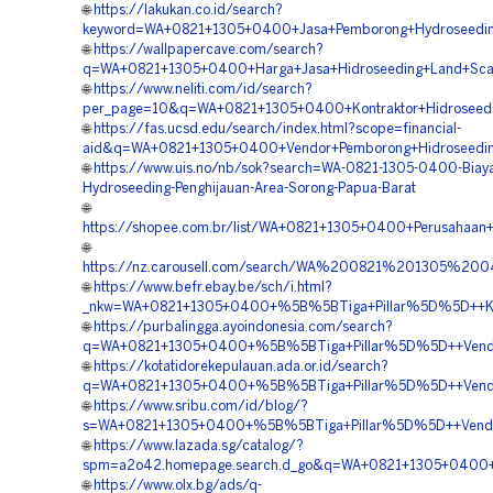
🌐
https://lakukan.co.id/search?
keyword=WA+0821+1305+0400+Jasa+Pemborong+Hydroseedin
🌐
https://wallpapercave.com/search?
q=WA+0821+1305+0400+Harga+Jasa+Hidroseeding+Land+Scap
🌐
https://www.neliti.com/id/search?
per_page=10&q=WA+0821+1305+0400+Kontraktor+Hidroseedi
🌐
https://fas.ucsd.edu/search/index.html?scope=financial-
aid&q=WA+0821+1305+0400+Vendor+Pemborong+Hidroseedin
🌐
https://www.uis.no/nb/sok?search=WA-0821-1305-0400-Biaya
Hydroseeding-Penghijauan-Area-Sorong-Papua-Barat
🌐
https://shopee.com.br/list/WA+0821+1305+0400+Perusahaan+
🌐
https://nz.carousell.com/search/WA%200821%201305%2
🌐
https://www.befr.ebay.be/sch/i.html?
_nkw=WA+0821+1305+0400+%5B%5BTiga+Pillar%5D%5D++Kont
🌐
https://purbalingga.ayoindonesia.com/search?
q=WA+0821+1305+0400+%5B%5BTiga+Pillar%5D%5D++Vendor+
🌐
https://kotatidorekepulauan.ada.or.id/search?
q=WA+0821+1305+0400+%5B%5BTiga+Pillar%5D%5D++Vendor+K
🌐
https://www.sribu.com/id/blog/?
s=WA+0821+1305+0400+%5B%5BTiga+Pillar%5D%5D++Vendor+H
🌐
https://www.lazada.sg/catalog/?
spm=a2o42.homepage.search.d_go&q=WA+0821+1305+0400+%
🌐
https://www.olx.bg/ads/q-