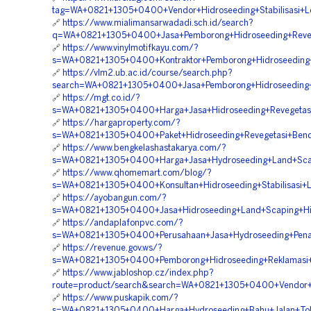
tag=WA+0821+1305+0400+Vendor+Hidroseeding+Stabilisasi+L
🔗
https://www.mialimansarwadadi.sch.id/search?
q=WA+0821+1305+0400+Jasa+Pemborong+Hidroseeding+Reveg
🔗
https://www.vinylmotifkayu.com/?
s=WA+0821+1305+0400+Kontraktor+Pemborong+Hidroseeding+S
🔗
https://vlm2.ub.ac.id/course/search.php?
search=WA+0821+1305+0400+Jasa+Pemborong+Hidroseeding+
🔗
https://mgt.co.id/?
s=WA+0821+1305+0400+Harga+Jasa+Hidroseeding+Revegetasi
🔗
https://hargaproperty.com/?
s=WA+0821+1305+0400+Paket+Hidroseeding+Revegetasi+Bend
🔗
https://www.bengkelashastakarya.com/?
s=WA+0821+1305+0400+Harga+Jasa+Hydroseeding+Land+Sca
🔗
https://www.qhomemart.com/blog/?
s=WA+0821+1305+0400+Konsultan+Hidroseeding+Stabilisasi+
🔗
https://ayobangun.com/?
s=WA+0821+1305+0400+Jasa+Hidroseeding+Land+Scaping+Hi
🔗
https://andaplafonpvc.com/?
s=WA+0821+1305+0400+Perusahaan+Jasa+Hydroseeding+Pen
🔗
https://revenue.gov.ws/?
s=WA+0821+1305+0400+Pemborong+Hidroseeding+Reklamasi+L
🔗
https://www.jabloshop.cz/index.php?
route=product/search&search=WA+0821+1305+0400+Vendor+Ja
🔗
https://www.puskapik.com/?
s=WA+0821+1305+0400+Harga+Hydroseeding+Bahu+Jalan+Tol