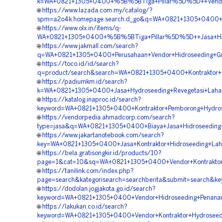
k=WA+0821+1305+0400+%5B%5BTiga+Pillar%5D%5D++Vendor+
🌐
https://www.lazada.com.my/catalog/?
spm=a2o4k.homepage.search.d_go&q=WA+0821+1305+0400+%
🌐
https://www.olx.in/items/q-
WA+0821+1305+0400+%5B%5BTiga+Pillar%5D%5D++Jasa+Hidr
🌐
https://www.jakmall.com/search?
q=WA+0821+1305+0400+Perusahaan+Vendor+Hidroseeding+Gre
🌐
https://toco.id/id/search?
q=product/search&search=WA+0821+1305+0400+Kontraktor+
🌐
https://padiumkm.id/search?
k=WA+0821+1305+0400+Jasa+Hydroseeding+Revegetasi+Laha
🌐
https://katalog.inaproc.id/search?
keyword=WA+0821+1305+0400+Kontraktor+Pemborong+Hydrose
🌐
https://vendorpedia.ahmadcorp.com/search?
type=jasa&q=WA+0821+1305+0400+Biaya+Jasa+Hidroseeding+
🌐
https://www.jakartanotebook.com/search?
key=WA+0821+1305+0400+Jasa+Kontraktor+Hidroseeding+La
🌐
https://bela.gratisongkir.id/products/10?
page=1&cat=10&sq=WA+0821+1305+0400+Vendor+Kontraktor+
🌐
https://tanilink.com/index.php?
page=search&kategorisearch=searchberita&submit=search&
🌐
https://dodolan.jogjakota.go.id/search?
keyword=WA+0821+1305+0400+Vendor+Hidroseeding+Penana
🌐
https://lakukan.co.id/search?
keyword=WA+0821+1305+0400+Vendor+Kontraktor+Hydroseedi