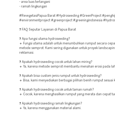
- area luas tertangani
- ramah lingkungan
#RevegetasiPapua Barat #Hydroseeding #GreenProject #penghi
#environmentproject #greenproject #greeningindonesia #hydro
❓ FAQ Seputar Layanan di Papua Barat
❓ Apa fungsi utama hydroseeding?
🔹 Fungsi utama adalah untuk menumbuhkan rumput secara cepa
metode semprot. Kami sering digunakan untuk proyek landscapi
reklamasi.
❓ Apakah hydroseeding cocok untuk lahan miring?
🔹 Ya, karena metode semprot membantu menahan erosi pada lah
❓ Apakah bisa custom jenis rumput untuk hydroseeding?
🔹 Bisa, kami menyediakan berbagai pilihan benih rumput sesuai 
❓ Apakah hydroseeding cocok untuk taman rumah?
🔹 Cocok, karena menghasilkan rumput yang merata dan cepat t
❓ Apakah hydroseeding ramah lingkungan?
🔹 Ya, karena menggunakan material alami.