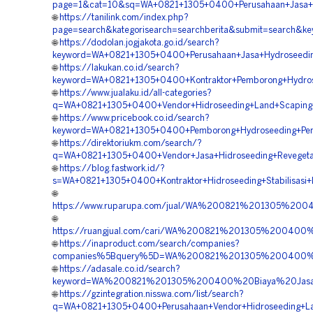
page=1&cat=10&sq=WA+0821+1305+0400+Perusahaan+Jasa+Hy
🌐
https://tanilink.com/index.php?
page=search&kategorisearch=searchberita&submit=search&
🌐
https://dodolan.jogjakota.go.id/search?
keyword=WA+0821+1305+0400+Perusahaan+Jasa+Hydroseedin
🌐
https://lakukan.co.id/search?
keyword=WA+0821+1305+0400+Kontraktor+Pemborong+Hydrose
🌐
https://www.jualaku.id/all-categories?
q=WA+0821+1305+0400+Vendor+Hidroseeding+Land+Scaping+
🌐
https://www.pricebook.co.id/search?
keyword=WA+0821+1305+0400+Pemborong+Hydroseeding+Pen
🌐
https://direktoriukm.com/search/?
q=WA+0821+1305+0400+Vendor+Jasa+Hidroseeding+Revegeta
🌐
https://blog.fastwork.id/?
s=WA+0821+1305+0400+Kontraktor+Hidroseeding+Stabilisasi
🌐
https://www.ruparupa.com/jual/WA%200821%201305%20
🌐
https://ruangjual.com/cari/WA%200821%201305%20040
🌐
https://inaproduct.com/search/companies?
companies%5Bquery%5D=WA%200821%201305%200400%2
🌐
https://adasale.co.id/search?
keyword=WA%200821%201305%200400%20Biaya%20Jasa%
🌐
https://gzintegration.nisswa.com/list/search?
q=WA+0821+1305+0400+Perusahaan+Vendor+Hidroseeding+L