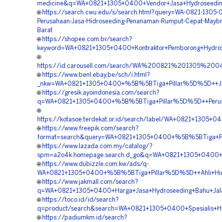
medicine&q=WA+0821+1305+0400+Vendor+Jasa+Hydroseeding
🌐
https://search.cwu.edu/s/search.html?query=WA-0821-1305
Perusahaan-Jasa-Hidroseeding-Penanaman-Rumput-Cepat-Maybr
Barat
🌐
https://shopee.com.br/search?
keyword=WA+0821+1305+0400+Kontraktor+Pemborong+Hydrosee
🌐
https://id.carousell.com/search/WA%200821%201305%
🌐
https://www.benl.ebay.be/sch/i.html?
_nkw=WA+0821+1305+0400+%5B%5BTiga+Pillar%5D%5D++Jasa
🌐
https://gresik.ayoindonesia.com/search?
q=WA+0821+1305+0400+%5B%5BTiga+Pillar%5D%5D++Perusaha
🌐
https://kotasoe.terdekat.or.id/search/label/WA+0821+130
🌐
https://www.freepik.com/search?
format=search&query=WA+0821+1305+0400+%5B%5BTiga+Pill
🌐
https://www.lazada.com.my/catalog/?
spm=a2o4k.homepage.search.d_go&q=WA+0821+1305+0400+%5
🌐
https://www.dubizzle.com.kw/ads/q-
WA+0821+1305+0400+%5B%5BTiga+Pillar%5D%5D++Ahli+Hidro
🌐
https://www.jakmall.com/search?
q=WA+0821+1305+0400+Harga+Jasa+Hydroseeding+Bahu+Jala
🌐
https://toco.id/id/search?
q=product/search&search=WA+0821+1305+0400+Spesialis+Hy
🌐
https://padiumkm.id/search?