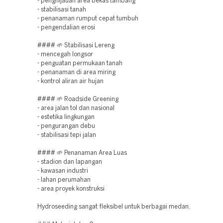
- penghijauan area bekas tambang
- stabilisasi tanah
- penanaman rumput cepat tumbuh
- pengendalian erosi
#### 🌱 Stabilisasi Lereng
- mencegah longsor
- penguatan permukaan tanah
- penanaman di area miring
- kontrol aliran air hujan
#### 🌱 Roadside Greening
- area jalan tol dan nasional
- estetika lingkungan
- pengurangan debu
- stabilisasi tepi jalan
#### 🌱 Penanaman Area Luas
- stadion dan lapangan
- kawasan industri
- lahan perumahan
- area proyek konstruksi
Hydroseeding sangat fleksibel untuk berbagai medan.