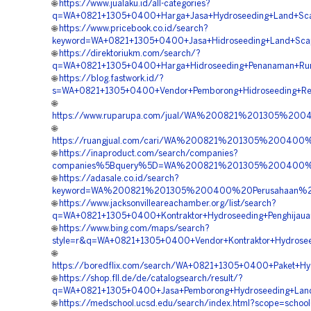
🌐
https://www.jualaku.id/all-categories?
q=WA+0821+1305+0400+Harga+Jasa+Hydroseeding+Land+Scap
🌐
https://www.pricebook.co.id/search?
keyword=WA+0821+1305+0400+Jasa+Hidroseeding+Land+Scap
🌐
https://direktoriukm.com/search/?
q=WA+0821+1305+0400+Harga+Hidroseeding+Penanaman+Rum
🌐
https://blog.fastwork.id/?
s=WA+0821+1305+0400+Vendor+Pemborong+Hidroseeding+Rek
🌐
https://www.ruparupa.com/jual/WA%200821%201305%20
🌐
https://ruangjual.com/cari/WA%200821%201305%20040
🌐
https://inaproduct.com/search/companies?
companies%5Bquery%5D=WA%200821%201305%200400%20
🌐
https://adasale.co.id/search?
keyword=WA%200821%201305%200400%20Perusahaan%20H
🌐
https://www.jacksonvilleareachamber.org/list/search?
q=WA+0821+1305+0400+Kontraktor+Hydroseeding+Penghijaua
🌐
https://www.bing.com/maps/search?
style=r&q=WA+0821+1305+0400+Vendor+Kontraktor+Hydrosee
🌐
https://boredflix.com/search/WA+0821+1305+0400+Paket+Hy
🌐
https://shop.fll.de/de/catalogsearch/result/?
q=WA+0821+1305+0400+Jasa+Pemborong+Hydroseeding+Land+
🌐
https://medschool.ucsd.edu/search/index.html?scope=school