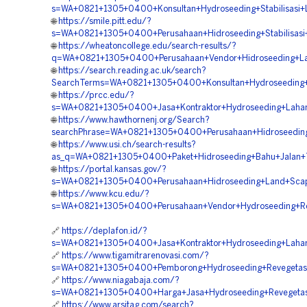
s=WA+0821+1305+0400+Konsultan+Hydroseeding+Stabilisasi+
🌐
https://smile.pitt.edu/?
s=WA+0821+1305+0400+Perusahaan+Hidroseeding+Stabilisas
🌐
https://wheatoncollege.edu/search-results/?
q=WA+0821+1305+0400+Perusahaan+Vendor+Hidroseeding+La
🌐
https://search.reading.ac.uk/search?
SearchTerms=WA+0821+1305+0400+Konsultan+Hydroseeding+
🌐
https://prcc.edu/?
s=WA+0821+1305+0400+Jasa+Kontraktor+Hydroseeding+Laha
🌐
https://www.hawthornenj.org/Search?
searchPhrase=WA+0821+1305+0400+Perusahaan+Hidroseeding
🌐
https://www.usi.ch/search-results?
as_q=WA+0821+1305+0400+Paket+Hidroseeding+Bahu+Jalan+T
🌐
https://portal.kansas.gov/?
s=WA+0821+1305+0400+Perusahaan+Hidroseeding+Land+Scap
🌐
https://www.kcu.edu/?
s=WA+0821+1305+0400+Perusahaan+Vendor+Hydroseeding+Re
🔗
https://deplafon.id/?
s=WA+0821+1305+0400+Jasa+Kontraktor+Hydroseeding+Laha
🔗
https://www.tigamitrarenovasi.com/?
s=WA+0821+1305+0400+Pemborong+Hydroseeding+Revegetas
🔗
https://www.niagabaja.com/?
s=WA+0821+1305+0400+Harga+Jasa+Hydroseeding+Revegetas
🔗
https://www.arsitag.com/search?