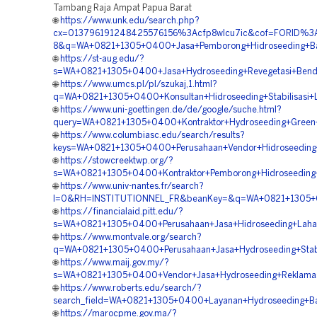
Tambang Raja Ampat Papua Barat
🌐
https://www.unk.edu/search.php?
cx=013796191248425576156%3Acfp8wlcu7ic&cof=FORID%3A
8&q=WA+0821+1305+0400+Jasa+Pemborong+Hidroseeding+Ba
🌐
https://st-aug.edu/?
s=WA+0821+1305+0400+Jasa+Hydroseeding+Revegetasi+Ben
🌐
https://www.umcs.pl/pl/szukaj,1.html?
q=WA+0821+1305+0400+Konsultan+Hidroseeding+Stabilisasi+
🌐
https://www.uni-goettingen.de/de/google/suche.html?
query=WA+0821+1305+0400+Kontraktor+Hydroseeding+Green+
🌐
https://www.columbiasc.edu/search/results?
keys=WA+0821+1305+0400+Perusahaan+Vendor+Hidroseeding
🌐
https://stowcreektwp.org/?
s=WA+0821+1305+0400+Kontraktor+Pemborong+Hidroseeding+
🌐
https://www.univ-nantes.fr/search?
l=0&RH=INSTITUTIONNEL_FR&beanKey=&q=WA+0821+1305+040
🌐
https://financialaid.pitt.edu/?
s=WA+0821+1305+0400+Perusahaan+Jasa+Hidroseeding+Lah
🌐
https://www.montvale.org/search?
q=WA+0821+1305+0400+Perusahaan+Jasa+Hydroseeding+Stabi
🌐
https://www.maij.gov.my/?
s=WA+0821+1305+0400+Vendor+Jasa+Hydroseeding+Reklama
🌐
https://www.roberts.edu/search/?
search_field=WA+0821+1305+0400+Layanan+Hydroseeding+Ba
🌐
https://marocpme.gov.ma/?