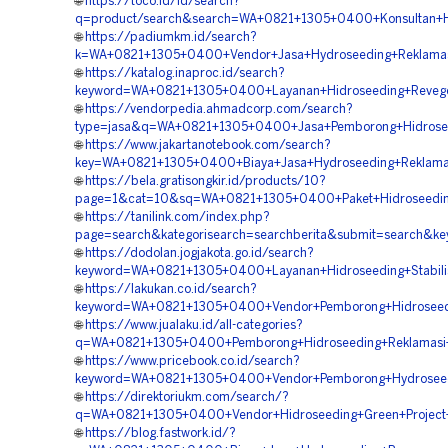
🌐
https://toco.id/id/search?
q=product/search&search=WA+0821+1305+0400+Konsultan+Hi
🌐
https://padiumkm.id/search?
k=WA+0821+1305+0400+Vendor+Jasa+Hydroseeding+Reklamas
🌐
https://katalog.inaproc.id/search?
keyword=WA+0821+1305+0400+Layanan+Hidroseeding+Revege
🌐
https://vendorpedia.ahmadcorp.com/search?
type=jasa&q=WA+0821+1305+0400+Jasa+Pemborong+Hidroseed
🌐
https://www.jakartanotebook.com/search?
key=WA+0821+1305+0400+Biaya+Jasa+Hydroseeding+Reklamas
🌐
https://bela.gratisongkir.id/products/10?
page=1&cat=10&sq=WA+0821+1305+0400+Paket+Hidroseeding
🌐
https://tanilink.com/index.php?
page=search&kategorisearch=searchberita&submit=search&k
🌐
https://dodolan.jogjakota.go.id/search?
keyword=WA+0821+1305+0400+Layanan+Hidroseeding+Stabilis
🌐
https://lakukan.co.id/search?
keyword=WA+0821+1305+0400+Vendor+Pemborong+Hidroseed
🌐
https://www.jualaku.id/all-categories?
q=WA+0821+1305+0400+Pemborong+Hidroseeding+Reklamasi
🌐
https://www.pricebook.co.id/search?
keyword=WA+0821+1305+0400+Vendor+Pemborong+Hydroseedi
🌐
https://direktoriukm.com/search/?
q=WA+0821+1305+0400+Vendor+Hidroseeding+Green+Project+
🌐
https://blog.fastwork.id/?