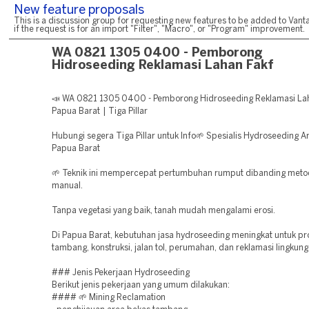
New feature proposals
This is a discussion group for requesting new features to be added to Vanta
if the request is for an import "Filter", "Macro", or "Program" improvement.
WA 0821 1305 0400 - Pemborong
Hidroseeding Reklamasi Lahan Fakf
📣 WA 0821 1305 0400 - Pemborong Hidroseeding Reklamasi La
Papua Barat | Tiga Pillar
Hubungi segera Tiga Pillar untuk Info🌱 Spesialis Hydroseeding A
Papua Barat
🌱 Teknik ini mempercepat pertumbuhan rumput dibanding met
manual.
Tanpa vegetasi yang baik, tanah mudah mengalami erosi.
Di Papua Barat, kebutuhan jasa hydroseeding meningkat untuk pr
tambang, konstruksi, jalan tol, perumahan, dan reklamasi lingkung
### Jenis Pekerjaan Hydroseeding
Berikut jenis pekerjaan yang umum dilakukan:
#### 🌱 Mining Reclamation