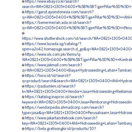
🌐
https://www.ebay.co.kr/search?
search=WA+0821+1305+0400+%5B%5BTiga+Pillar%5D%5D++Ve
🌐
https://garut.ayoindonesia.com/search?
q=WA+0821+1305+0400+%5B%5BTiga+Pillar%5D%5D++Ahli+Hi
🌐
https://benermeriah.ada.or.id/search?
q=WA+0821+1305+0400+%5B%5BTiga+Pillar%5D%5D++Perusah
🌐
https://www.shutterstock.com/id/search/WA+0821+1305+04
🌐
https://www.lazada.sg/catalog/?
spm=a2o42.homepage.search.d_go&q=WA+0821+1305+0400+%
🌐
https://www.olx.com.pk/items/q-
WA+0821+1305+0400+%5B%5BTiga+Pillar%5D%5D++Kontrakto
🌐
https://www.jakmall.com/search?
q=WA+0821+1305+0400+Biaya+Hydroseeding+Lahan+Tambang
🌐
https://toco.id/id/search?
q=product/search&search=WA+0821+1305+0400+Ahli+Hydrose
🌐
https://padiumkm.id/search?
k=WA+0821+1305+0400+Vendor+Jasa+Hidroseeding+Reklamas
🌐
https://katalog.inaproc.id/search?
keyword=WA+0821+1305+0400+Jasa+Pemborong+Hidroseeding
🌐
https://vendorpedia.ahmadcorp.com/search?
type=jasa&q=WA+0821+1305+0400+Perusahaan+Jasa+Hidrosee
🌐
https://www.jakartanotebook.com/search?
key=WA+0821+1305+0400+Ahli+Hidroseeding+Lahan+Tambang
🌐
https://bela.gratisongkir.id/products/10?