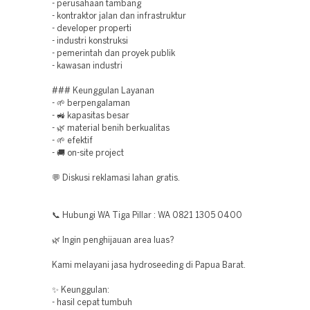
- perusahaan tambang
- kontraktor jalan dan infrastruktur
- developer properti
- industri konstruksi
- pemerintah dan proyek publik
- kawasan industri
### Keunggulan Layanan
- 🌱 berpengalaman
- 🚜 kapasitas besar
- 🌿 material benih berkualitas
- 🌱 efektif
- 🚚 on-site project
💬 Diskusi reklamasi lahan gratis.
📞 Hubungi WA Tiga Pillar : WA 0821 1305 0400
🌿 Ingin penghijauan area luas?
Kami melayani jasa hydroseeding di Papua Barat.
✨ Keunggulan:
- hasil cepat tumbuh