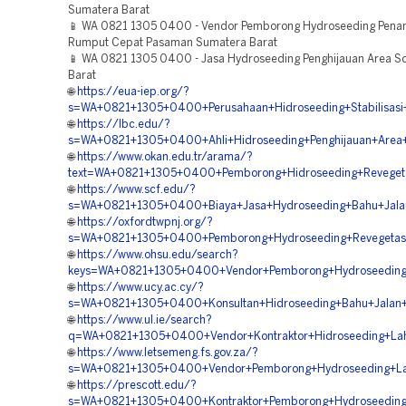
Sumatera Barat
📱 WA 0821 1305 0400 - Vendor Pemborong Hydroseeding Pen
Rumput Cepat Pasaman Sumatera Barat
📱 WA 0821 1305 0400 - Jasa Hydroseeding Penghijauan Area S
Barat
🌐
https://eua-iep.org/?
s=WA+0821+1305+0400+Perusahaan+Hidroseeding+Stabilisasi+
🌐
https://lbc.edu/?
s=WA+0821+1305+0400+Ahli+Hidroseeding+Penghijauan+Area
🌐
https://www.okan.edu.tr/arama/?
text=WA+0821+1305+0400+Pemborong+Hidroseeding+Reveget
🌐
https://www.scf.edu/?
s=WA+0821+1305+0400+Biaya+Jasa+Hydroseeding+Bahu+Jalan
🌐
https://oxfordtwpnj.org/?
s=WA+0821+1305+0400+Pemborong+Hydroseeding+Revegetasi
🌐
https://www.ohsu.edu/search?
keys=WA+0821+1305+0400+Vendor+Pemborong+Hydroseeding+
🌐
https://www.ucy.ac.cy/?
s=WA+0821+1305+0400+Konsultan+Hidroseeding+Bahu+Jalan+T
🌐
https://www.ul.ie/search?
q=WA+0821+1305+0400+Vendor+Kontraktor+Hidroseeding+Lah
🌐
https://www.letsemeng.fs.gov.za/?
s=WA+0821+1305+0400+Vendor+Pemborong+Hydroseeding+La
🌐
https://prescott.edu/?
s=WA+0821+1305+0400+Kontraktor+Pemborong+Hydroseeding+