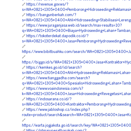
🔗
https://revenue.gov.ws/?
s=WA+0821+1305+0400+Pemborong+Hidroseeding+Reklamasi+
🔗
https://bangunberkah.com/?
s=WA+0821+1305+0400+Ahli+Hidroseeding+Stabilisasi+Lereng
🔗
https://www.juraganjasa.web.id/search/max-results=10?
q=WA+0821+1305+0400+Biaya+Hydroseeding+Lahan+Tambang+
🔗
https://tokoterdekat.dapodik.co.id/?
s=WA+0821+1305+0400+Jasa+Pemborong+Hydroseeding+Reveg
🔗
https://www.bibitbuahku.com/search/WA+0821+1305+0400+J
🔗
https://biggo.id/s/WA+0821+1305+0400+Jasa+Kontraktor+Hy
🔗
https://kemkes.go.id/id/search?
s=WA+0821+1305+0400+Ahli+Hydroseeding+Reklamasi+Lahan
🔗
https://www.tianggadha.com/search?
q=WA+0821+1305+0400+Spesialis+Hidroseeding+Lahan+Tamb
🔗
https://www.voaindonesia.com/s?
k=WA+0821+1305+0400+Jasa+Hidroseeding+Revegetasi+Laha
🔗
https://indosarana.co.id/?
s=WA+0821+1305+0400+Kontraktor+Pemborong+Hydroseeding+
🔗
https://www.jabloshop.cz/index.php?
route=product/search&search=WA+0821+1305+0400+Jasa+Kon
🔗
https://warta.jogjakota.go.id/search/key/WA+0821+1305+0400
🔗
https://ptmajupesatbarokah.com/?