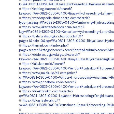
k=WA+0821+1305+0400+Jasa+Hydroseeding+Reklamasi+Tamban
🌐
https://katalog.inaproc.id/search?
keyword=WA+0821+1305+0400+Biaya+Hydroseeding+Lahan+Tam
🌐
https://vendorpedia.ahmadcorp.com/search?
type=jasa&q=WA+0821+1305+0400+Pemborong+Hydroseeding+St
🌐
https://www.jakartanotebook.com/search?
key=WA+0821+1305+0400+Konsultan+Hydroseeding+Land+Scapi
🌐
https://bela.gratisongkir.id/products/10?
page=1&cat=10&sq=WA+0821+1305+0400+Biaya+Jasa+Hydrose
🌐
https://tanilink.com/index.php?
page=search&kategorisearch=searchberita&submit=search&k
🌐
https://dodolan.jogjakota.go.id/search?
keyword=WA+0821+1305+0400+Biaya+Jasa+Hydroseeding+Land+
🌐
https://lakukan.co.id/search?
keyword=WA+0821+1305+0400+Vendor+Kontraktor+Hidroseeding
🌐
https://www.jualaku.id/all-categories?
q=WA+0821+1305+0400+Vendor+Hidroseeding+Penanaman+Rum
🌐
https://www.pricebook.co.id/search?
keyword=WA+0821+1305+0400+Vendor+Kontraktor+Hidroseedi
🌐
https://direktoriukm.com/search/?
q=WA+0821+1305+0400+Layanan+Hidroseeding+Penghijauan+Ar
🌐
https://blog.fastwork.id/?
s=WA+0821+1305+0400+Perusahaan+Jasa+Hidroseeding+Reklam
🌐