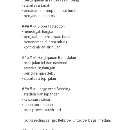
- penghijauan area bekas tambang
- stabilisasi tanah
- penanaman rumput cepat tumbuh
- pengendalian erosi
#### 🌱 Slope Protection
- mencegah longsor
- penguatan permukaan tanah
- penanaman di area miring
- kontrol aliran air hujan
#### 🌱 Penghijauan Bahu Jalan
- area jalan tol dan nasional
- estetika lingkungan
- pengurangan debu
- stabilisasi tepi jalan
#### 🌱 Large Area Seeding
- stadion dan lapangan
- kawasan industri
- lahan perumahan
- area proyek konstruksi
Hydroseeding sangat fleksibel untuk berbagai medan.