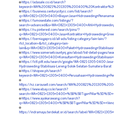
🌐
https://adasale.co.id/search?
keyword=WA%200821%201305%200400%20Kontraktor%20H
🌐
https://business.centurycitycc.com/list/search?
q=WA+0821+1305+0400+Biaya+Jasa+Hidroseeding+Penanaman
🌐
https://lumosestate.com/listings/?
search=advanced&s=WA+0821+1305+0400+Ahli+Hydroseeding
🌐
https://ru.pinterest.com/search/pins/?
q=WA+0821+1305+0400+Jasa+Kontraktor+Hydroseeding+Green+
🌐
https://berniagapro.id/all-ads/listing-category/lain-lain/?
rtcl_location=&rtcl_category=lain-
lain&q=WA+0821+1305+0400+Paket+Hydroseeding+Stabilisasi+
🌐
https://www.somersetcountynj.gov/about/list-detail-pages/sea
q=WA+0821+1305+0400+Konsultan+Hydroseeding+Stabilisasi+
🌐
https://lctl.pitt.edu/search/google/WA-0821-1305-0400-Jas
Hydroseeding-Stabilisasi-Lereng-Solok-Selatan-Sumatera-Barat
🌐
https://shopee.ph/search?
keyword=WA+0821+1305+0400+Perusahaan+Hydroseeding+Pen
🌐
https://nz.carousell.com/search/WA%200821%201305%2
🌐
https://www.ebay.co.kr/search?
search=WA+0821+1305+0400+%5B%5BTiga+Pillar%5D%5D++Ja
🌐
https://www.ayokarawang.com/search?
q=WA+0821+1305+0400+%5B%5BTiga+Pillar%5D%5D++Vendor+
🌐
https://indramayu.terdekat.or.id/search/label/WA+0821+1