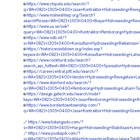
🌐
https://www.chipola.edu/search/?
q=WA+0821+1305+0400+Jasa+Kontraktor+Hidroseeding+Reveget
🌐
https://www.mahwahtwp.org/Search?
searchPhrase=WA+0821+1305+0400+Biaya+Hidroseeding+Rev
🌐
https://www.uu.se/sok?
query=WA+0821+1305+0400+Kontraktor+Pemborong+Hydrosee
🌐
https://www.ndb.int/?
s=WA+0821+1305+0400+Konsultan+Hydroseeding+Reklamasi+
🌐
https://historicwoodstown.org/index.asp?
keyword=WA+0821+1305+0400+Konsultan+Hidroseeding+Laha
🌐
https://www.rockhurst.edu/search?
search_api_fulltext=WA+0821+1305+0400+Spesialis+Hydroseed
🌐
https://careercentral.pitt.edu/search/?
s=WA+0821+1305+0400+Vendor+Hydroseeding+Revegetasi+La
🌐
https://www.stanford.edu/search/?
q=WA+0821+1305+0400+Pemborong+Hydroseeding+Lahan+Tam
🌐
https://design.gatech.edu/search/node?
keys=WA+0821+1305+0400+Jasa+Pemborong+Hidroseeding+Re
🌐
https://www.bordentowntownship.com/?
q=WA+0821+1305+0400+Jasa+Kontraktor+Hidroseeding+Green
🔗
https://www.tukangsolo.com/?
s=WA+0821+1305+0400+Harga+Hidroseeding+Stabilisasi+Lere
🔗
https://www.puskapik.com/?
s=WA+0821+1305+0400+Ahli+Hidroseeding+Bahu+Jalan+Tol+Buk