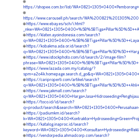
🌐
https://shopee.com.br/list/WA+0821+1305+0400+Pemborong+H
🌐
https://www.carousell.ph/search/WA%200821%201305%
🌐
https://www.ebay.es/sch/i.html?
_nkw=WA+0821+1305+0400+%5B%5BTiga+Pillar%5D%5D++Ahli+
🌐
https://klaten.ayoindonesia.com/search?
q=WA+0821+1305+0400+%5B%5BTiga+Pillar%5D%5D++Layanan+
🌐
https://kobakma.ada.or.id/search?
q=WA+0821+1305+0400+%5B%5BTiga+Pillar%5D%5D++Harga+J
🌐
https://www.istockphoto.com/id/search/2/image-film?
phrase=WA+0821+1305+0400+%5B%5BTiga+Pillar%5D%5D++Pe
🌐
https://www.lazada.com.my/catalog/?
spm=a2o4k.homepage.search.d_go&q=WA+0821+1305+0400+%5
🌐
https://cariproperti.com/artikel/search?
q=WA+0821+1305+0400+%5B%5BTiga+Pillar%5D%5D++Ahli+Hidr
🌐
https://www.jakmall.com/search?
q=WA+0821+1305+0400+Harga+Jasa+Hidroseeding+Penghijaua
🌐
https://toco.id/id/search?
q=product/search&search=WA+0821+1305+0400+Perusahaan+V
🌐
https://padiumkm.id/search?
k=WA+0821+1305+0400+Kontraktor+Hydroseeding+Green+Proje
🌐
https://katalog.inaproc.id/search?
keyword=WA+0821+1305+0400+Konsultan+Hydroseeding+Rekla
🌐
https://vendorpedia.ahmadcorp.com/search?