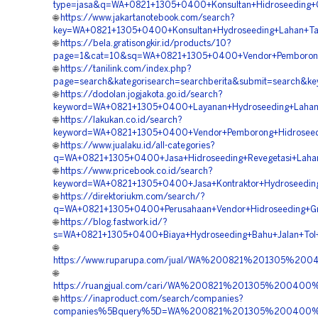
type=jasa&q=WA+0821+1305+0400+Konsultan+Hidroseeding+Gr
🌐
https://www.jakartanotebook.com/search?
key=WA+0821+1305+0400+Konsultan+Hydroseeding+Lahan+Ta
🌐
https://bela.gratisongkir.id/products/10?
page=1&cat=10&sq=WA+0821+1305+0400+Vendor+Pemborong+
🌐
https://tanilink.com/index.php?
page=search&kategorisearch=searchberita&submit=search&
🌐
https://dodolan.jogjakota.go.id/search?
keyword=WA+0821+1305+0400+Layanan+Hydroseeding+Lahan+
🌐
https://lakukan.co.id/search?
keyword=WA+0821+1305+0400+Vendor+Pemborong+Hidroseedi
🌐
https://www.jualaku.id/all-categories?
q=WA+0821+1305+0400+Jasa+Hidroseeding+Revegetasi+Lahan
🌐
https://www.pricebook.co.id/search?
keyword=WA+0821+1305+0400+Jasa+Kontraktor+Hydroseeding
🌐
https://direktoriukm.com/search/?
q=WA+0821+1305+0400+Perusahaan+Vendor+Hidroseeding+Gre
🌐
https://blog.fastwork.id/?
s=WA+0821+1305+0400+Biaya+Hydroseeding+Bahu+Jalan+Tol+
🌐
https://www.ruparupa.com/jual/WA%200821%201305%20
🌐
https://ruangjual.com/cari/WA%200821%201305%200400
🌐
https://inaproduct.com/search/companies?
companies%5Bquery%5D=WA%200821%201305%200400%20J