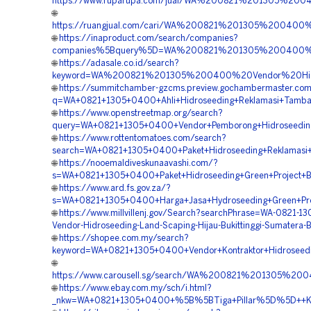
https://www.ruparupa.com/jual/WA%200821%201305%200
🌐
https://ruangjual.com/cari/WA%200821%201305%200400%
🌐
https://inaproduct.com/search/companies?
companies%5Bquery%5D=WA%200821%201305%200400%20H
🌐
https://adasale.co.id/search?
keyword=WA%200821%201305%200400%20Vendor%20Hidros
🌐
https://summitchamber-gzcms.preview.gochambermaster.com/
q=WA+0821+1305+0400+Ahli+Hidroseeding+Reklamasi+Tambang
🌐
https://www.openstreetmap.org/search?
query=WA+0821+1305+0400+Vendor+Pemborong+Hidroseeding+B
🌐
https://www.rottentomatoes.com/search?
search=WA+0821+1305+0400+Paket+Hidroseeding+Reklamasi+T
🌐
https://nooemaldiveskunaavashi.com/?
s=WA+0821+1305+0400+Paket+Hidroseeding+Green+Project+Buk
🌐
https://www.ard.fs.gov.za/?
s=WA+0821+1305+0400+Harga+Jasa+Hydroseeding+Green+Proje
🌐
https://www.millvillenj.gov/Search?searchPhrase=WA-0821-1
Vendor-Hidroseeding-Land-Scaping-Hijau-Bukittinggi-Sumatera-B
🌐
https://shopee.com.my/search?
keyword=WA+0821+1305+0400+Vendor+Kontraktor+Hidroseeding
🌐
https://www.carousell.sg/search/WA%200821%201305%2
🌐
https://www.ebay.com.my/sch/i.html?
_nkw=WA+0821+1305+0400+%5B%5BTiga+Pillar%5D%5D++Kontra