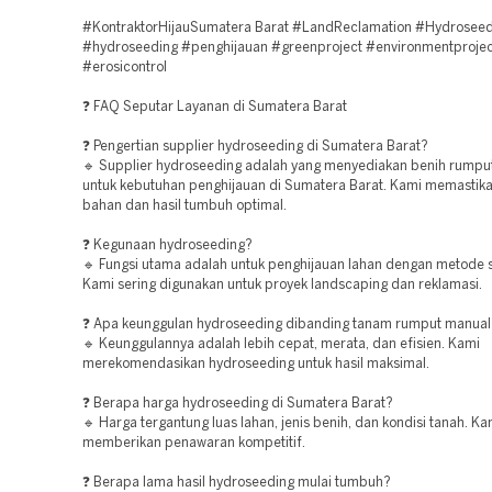
#KontraktorHijauSumatera Barat #LandReclamation #Hydrosee
#hydroseeding #penghijauan #greenproject #environmentprojec
#erosicontrol
❓ FAQ Seputar Layanan di Sumatera Barat
❓ Pengertian supplier hydroseeding di Sumatera Barat?
🔹 Supplier hydroseeding adalah yang menyediakan benih rumpu
untuk kebutuhan penghijauan di Sumatera Barat. Kami memastikan
bahan dan hasil tumbuh optimal.
❓ Kegunaan hydroseeding?
🔹 Fungsi utama adalah untuk penghijauan lahan dengan metode 
Kami sering digunakan untuk proyek landscaping dan reklamasi.
❓ Apa keunggulan hydroseeding dibanding tanam rumput manual
🔹 Keunggulannya adalah lebih cepat, merata, dan efisien. Kami
merekomendasikan hydroseeding untuk hasil maksimal.
❓ Berapa harga hydroseeding di Sumatera Barat?
🔹 Harga tergantung luas lahan, jenis benih, dan kondisi tanah. Ka
memberikan penawaran kompetitif.
❓ Berapa lama hasil hydroseeding mulai tumbuh?