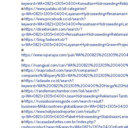
keyword=WA+0821+1305+0400+Konsultan+Hidroseeding+Rekla
🌐
https://www.jualaku.id/all-categories?
q=WA+0821+1305+0400+Layanan+Hydroseeding+Penanaman+R
🌐
https://www.pricebook.co.id/search?
keyword=WA+0821+1305+0400+Perusahaan+Hidroseeding+Lan
🌐
https://direktoriukm.com/search/?
q=WA+0821+1305+0400+Perusahaan+Hidroseeding+Reklamasi
🌐
https://blog.fastwork.id/?
s=WA+0821+1305+0400+Layanan+Hydroseeding+Green+Projec
🌐
https://www.ruparupa.com/jual/WA%200821%201305%20
🌐
https://ruangjual.com/cari/WA%200821%201305%20040
🌐
https://inaproduct.com/search/companies?
companies%5Bquery%5D=WA%200821%201305%200400%20
🌐
https://adasale.co.id/search?
keyword=WA%200821%201305%200400%20Harga%20Hidro
🌐
https://randlemanchamber.com/list/search?
q=WA+0821+1305+0400+Jasa+Hidroseeding+Reklamasi+Tamba
🌐
https://russiabusinessguide.com/search-result?
business=MA&countries=global&search=WA+0821+1305+0400
🌐
https://www.hollywoodreporter.com/results/?
q=WA+0821+1305+0400+Paket+Hidroseeding+Stabilisasi+Lere
🌐
https://acasadasfontes.com.br/index.php?
route=product/search&search=WA+0821+1305+0400+Kontrakt