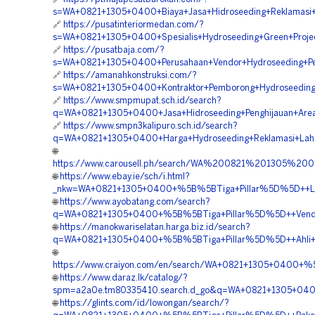
s=WA+0821+1305+0400+Biaya+Jasa+Hidroseeding+Reklamasi
🔗
https://pusatinteriormedan.com/?
s=WA+0821+1305+0400+Spesialis+Hydroseeding+Green+Proje
🔗
https://pusatbaja.com/?
s=WA+0821+1305+0400+Perusahaan+Vendor+Hydroseeding+Pen
🔗
https://amanahkonstruksi.com/?
s=WA+0821+1305+0400+Kontraktor+Pemborong+Hydroseeding+S
🔗
https://www.smpmupat.sch.id/search?
q=WA+0821+1305+0400+Jasa+Hidroseeding+Penghijauan+Area+
🔗
https://www.smpn3kalipuro.sch.id/search?
q=WA+0821+1305+0400+Harga+Hydroseeding+Reklamasi+Lah
🌐
https://www.carousell.ph/search/WA%200821%201305%
🌐
https://www.ebay.ie/sch/i.html?
_nkw=WA+0821+1305+0400+%5B%5BTiga+Pillar%5D%5D++Layan
🌐
https://www.ayobatang.com/search?
q=WA+0821+1305+0400+%5B%5BTiga+Pillar%5D%5D++Vendor+J
🌐
https://manokwariselatan.harga.biz.id/search?
q=WA+0821+1305+0400+%5B%5BTiga+Pillar%5D%5D++Ahli+Hyd
🌐
https://www.craiyon.com/en/search/WA+0821+1305+0400+%5
🌐
https://www.daraz.lk/catalog/?
spm=a2a0e.tm80335410.search.d_go&q=WA+0821+1305+0400+%
🌐
https://glints.com/id/lowongan/search/?