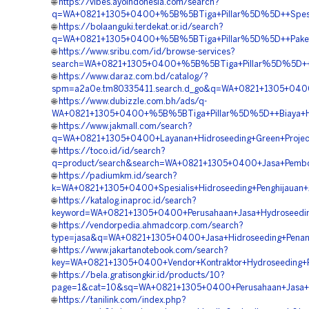
🌐
https://vibes.ayoindonesia.com/search?
q=WA+0821+1305+0400+%5B%5BTiga+Pillar%5D%5D++Spesiali
🌐
https://bolaanguki.terdekat.or.id/search?
q=WA+0821+1305+0400+%5B%5BTiga+Pillar%5D%5D++Paket+Hy
🌐
https://www.sribu.com/id/browse-services?
search=WA+0821+1305+0400+%5B%5BTiga+Pillar%5D%5D++Vend
🌐
https://www.daraz.com.bd/catalog/?
spm=a2a0e.tm80335411.search.d_go&q=WA+0821+1305+0400+
🌐
https://www.dubizzle.com.bh/ads/q-
WA+0821+1305+0400+%5B%5BTiga+Pillar%5D%5D++Biaya+Hid
🌐
https://www.jakmall.com/search?
q=WA+0821+1305+0400+Layanan+Hidroseeding+Green+Project
🌐
https://toco.id/id/search?
q=product/search&search=WA+0821+1305+0400+Jasa+Pembor
🌐
https://padiumkm.id/search?
k=WA+0821+1305+0400+Spesialis+Hidroseeding+Penghijauan+A
🌐
https://katalog.inaproc.id/search?
keyword=WA+0821+1305+0400+Perusahaan+Jasa+Hydroseeding
🌐
https://vendorpedia.ahmadcorp.com/search?
type=jasa&q=WA+0821+1305+0400+Jasa+Hidroseeding+Penan
🌐
https://www.jakartanotebook.com/search?
key=WA+0821+1305+0400+Vendor+Kontraktor+Hydroseeding+Re
🌐
https://bela.gratisongkir.id/products/10?
page=1&cat=10&sq=WA+0821+1305+0400+Perusahaan+Jasa+Hyd
🌐
https://tanilink.com/index.php?