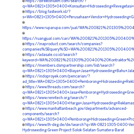
🌐
https://direktoriukm.com/search/?
q=WA+0821+1305+0400+Konsultan+Hidroseeding+Revegetasi+
🌐
https://blog.fastwork.id/?
s=WA+0821+1305+0400+Perusahaan+Vendor+Hydroseeding+Gre
🌐
https://www.ruparupa.com/jual/WA%200821%201305%20
🌐
https://ruangjual.com/cari/WA%200821%201305%200400
🌐
https://inaproduct.com/search/companies?
companies%5Bquery%5D=WA%200821%201305%200400%20Ja
🌐
https://adasale.co.id/search?
keyword=WA%200821%201305%200400%20Kontraktor%20H
🌐
https://members.dsmpartnership.com/list/search?
q=WA+0821+1305+0400+Biaya+Jasa+Hydroseeding+Bahu+Jalan
🌐
https://indoproyek.com/pencarian/?
ad_title=WA+0821+1305+0400+Pemborong+Hidroseeding+Rekl
🌐
https://www.threads.com/search?
q=WA+0821+1305+0400+Jasa+Pemborong+Hydroseeding+Green+
🌐
https://www.renntech.org/search/?
q=WA+0821+1305+0400+Harga+Jasa+Hydroseeding+Reklamasi
🌐
https://www.manhattanbeach.gov/departments/advanced-
components/search?
q=WA+0821+1305+0400+Pemborong+Hidroseeding+Green+Proje
🌐
https://www.th-deg.de/de/search?q=WA-0821-1305-0400-Ven
Hydroseeding-Green-Project-Solok-Selatan-Sumatera-Barat