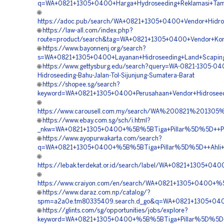
q=WA+0821+1305+0400+Harga+Hydroseeding+Reklamasi+Tamb
🌐
https://adoc.pub/search/WA+0821+1305+0400+Vendor+Hidros
🌐
https://law-all.com/index.php?
route=product/search&tag=WA+0821+1305+0400+Vendor+Kont
🌐
https://www.bayonnenj.org/search?
s=WA+0821+1305+0400+Layanan+Hidroseeding+Land+Scaping+
🌐
https://www.gettysburg.edu/search?query=WA-0821-1305-04
Hidroseeding-Bahu-Jalan-Tol-Sijunjung-Sumatera-Barat
🌐
https://shopee.sg/search?
keyword=WA+0821+1305+0400+Perusahaan+Vendor+Hidroseedi
🌐
https://www.carousell.com.my/search/WA%200821%201
🌐
https://www.ebay.com.sg/sch/i.html?
_nkw=WA+0821+1305+0400+%5B%5BTiga+Pillar%5D%5D++Perus
🌐
https://www.ayopurwakarta.com/search?
q=WA+0821+1305+0400+%5B%5BTiga+Pillar%5D%5D++Ahli+Hid
🌐
https://lebak.terdekat.or.id/search/label/WA+0821+1305+0
🌐
https://www.craiyon.com/en/search/WA+0821+1305+0400+%5
🌐
https://www.daraz.com.np/catalog/?
spm=a2a0e.tm80335409.search.d_go&q=WA+0821+1305+0400+
🌐
https://glints.com/sg/opportunities/jobs/explore?
keyword=WA+0821+1305+0400+%5B%5BTiga+Pillar%5D%5D++Ko