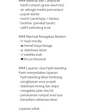
### Material dan Campuran
- benih rumput (grass seed mix)
- air sebagai media pencampur
- pupuk starter
- mulch (serat kayu / kertas)
- tackifier (perekat tanah)
- aditif pelindung erosi
### Manfaat Revegetasi Modern
- 🌱 hasil merata
- 🚜 hemat biaya tenaga
- 🌿 stabilisasi lahan
- 🌱 estetika baik
- 🚚 tim profesional
### Layanan Jasa Hydroseeding
Kami menyediakan layanan:
- hydroseeding lahan tambang
- penghijauan area proyek
- stabilisasi lereng dan slope
- revegetasi jalan dan tol
- penanaman rumput area luas
- konsultasi reklamasi lahan
Layanan untuk: