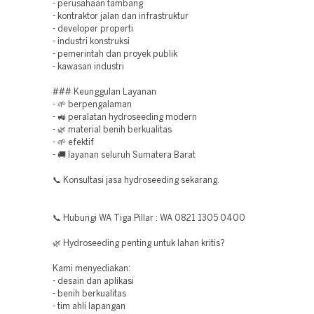
- perusahaan tambang
- kontraktor jalan dan infrastruktur
- developer properti
- industri konstruksi
- pemerintah dan proyek publik
- kawasan industri
### Keunggulan Layanan
- 🌱 berpengalaman
- 🚜 peralatan hydroseeding modern
- 🌿 material benih berkualitas
- 🌱 efektif
- 🚚 layanan seluruh Sumatera Barat
📞 Konsultasi jasa hydroseeding sekarang.
📞 Hubungi WA Tiga Pillar : WA 0821 1305 0400
🌿 Hydroseeding penting untuk lahan kritis?
Kami menyediakan:
- desain dan aplikasi
- benih berkualitas
- tim ahli lapangan