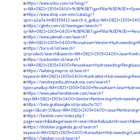
🌐
https://www.sribu.com/id/blog/?
s=WA+0821+1305+0400+%5B%5BTiga+Pillar%5D%5D++Spesiali
🌐
https://www.shop.com.mm/catalog/?
spm=a2a0e.tm80335412.search.d_go&q=WA+0821+1305+0400+
🌐
https://glints.com/id/lowongan/search/?
q=WA+0821+1305+0400+%5B%5BTiga+Pillar%5D%5D++Perusa
🌐
https://www.jakmall.com/search?
q=WA+0821+1305+0400+Perusahaan+Vendor+Hydroseeding+Re
🌐
https://toco.id/id/search?
q=product/search&search=WA+0821+1305+0400+Jasa+Kontrak
🌐
https://padiumkm.id/search?
k=WA+0821+1305+0400+Perusahaan+Hydroseeding+Penghijau
🌐
https://katalog.inaproc.id/search?
keyword=WA+0821+1305+0400+Kontraktor+Hidroseeding+Reve
🌐
https://vendorpedia.ahmadcorp.com/search?
type=jasa&q=WA+0821+1305+0400+Perusahaan+Jasa+Hydrose
🌐
https://www.jakartanotebook.com/search?
key=WA+0821+1305+0400+Vendor+Pemborong+Hydroseeding+P
🌐
https://bela.gratisongkir.id/products/10?
page=1&cat=10&sq=WA+0821+1305+0400+Jasa+Pemborong+Hy
🌐
https://tanilink.com/index.php?
page=search&kategorisearch=searchberita&submit=search
🌐
https://dodolan.jogjakota.go.id/search?
keyword=WA+0821+1305+0400+Konsultan+Hidroseeding+Land+
🌐
https://lakukan.co.id/search?