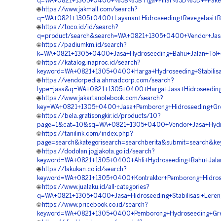
q=WA+0821+1305+0400+%5B%5BTiga+Pillar%5D%5D++Paket+Hy
🌐
https://www.jakmall.com/search?
q=WA+0821+1305+0400+Layanan+Hidroseeding+Revegetasi+Be
🌐
https://toco.id/id/search?
q=product/search&search=WA+0821+1305+0400+Vendor+Jasa
🌐
https://padiumkm.id/search?
k=WA+0821+1305+0400+Jasa+Hydroseeding+Bahu+Jalan+Tol+S
🌐
https://katalog.inaproc.id/search?
keyword=WA+0821+1305+0400+Harga+Hydroseeding+Stabilisas
🌐
https://vendorpedia.ahmadcorp.com/search?
type=jasa&q=WA+0821+1305+0400+Harga+Jasa+Hidroseeding+S
🌐
https://www.jakartanotebook.com/search?
key=WA+0821+1305+0400+Jasa+Pemborong+Hidroseeding+Gree
🌐
https://bela.gratisongkir.id/products/10?
page=1&cat=10&sq=WA+0821+1305+0400+Vendor+Jasa+Hydros
🌐
https://tanilink.com/index.php?
page=search&kategorisearch=searchberita&submit=search&k
🌐
https://dodolan.jogjakota.go.id/search?
keyword=WA+0821+1305+0400+Ahli+Hydroseeding+Bahu+Jalan
🌐
https://lakukan.co.id/search?
keyword=WA+0821+1305+0400+Kontraktor+Pemborong+Hidrose
🌐
https://www.jualaku.id/all-categories?
q=WA+0821+1305+0400+Jasa+Hidroseeding+Stabilisasi+Leren
🌐
https://www.pricebook.co.id/search?
keyword=WA+0821+1305+0400+Pemborong+Hydroseeding+Green