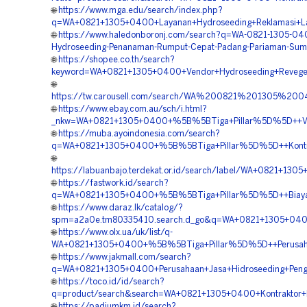
🌐
https://www.mga.edu/search/index.php?
q=WA+0821+1305+0400+Layanan+Hydroseeding+Reklamasi+La
🌐
https://www.haledonboronj.com/search?q=WA-0821-1305-04
Hydroseeding-Penanaman-Rumput-Cepat-Padang-Pariaman-Suma
🌐
https://shopee.co.th/search?
keyword=WA+0821+1305+0400+Vendor+Hydroseeding+Reveget
🌐
https://tw.carousell.com/search/WA%200821%201305%20
🌐
https://www.ebay.com.au/sch/i.html?
_nkw=WA+0821+1305+0400+%5B%5BTiga+Pillar%5D%5D++Vendo
🌐
https://muba.ayoindonesia.com/search?
q=WA+0821+1305+0400+%5B%5BTiga+Pillar%5D%5D++Kontrakt
🌐
https://labuanbajo.terdekat.or.id/search/label/WA+0821+13
🌐
https://fastwork.id/search?
q=WA+0821+1305+0400+%5B%5BTiga+Pillar%5D%5D++Biaya+Ja
🌐
https://www.daraz.lk/catalog/?
spm=a2a0e.tm80335410.search.d_go&q=WA+0821+1305+0400+
🌐
https://www.olx.ua/uk/list/q-
WA+0821+1305+0400+%5B%5BTiga+Pillar%5D%5D++Perusahaan+
🌐
https://www.jakmall.com/search?
q=WA+0821+1305+0400+Perusahaan+Jasa+Hidroseeding+Penghi
🌐
https://toco.id/id/search?
q=product/search&search=WA+0821+1305+0400+Kontraktor+Hid
🌐
https://padiumkm.id/search?