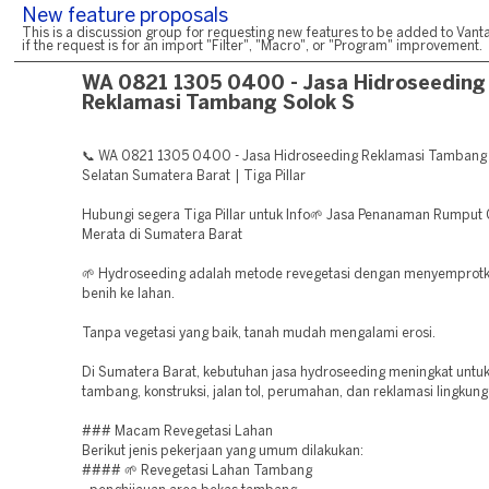
New feature proposals
This is a discussion group for requesting new features to be added to Vanta
if the request is for an import "Filter", "Macro", or "Program" improvement.
WA 0821 1305 0400 - Jasa Hidroseeding
Reklamasi Tambang Solok S
📞 WA 0821 1305 0400 - Jasa Hidroseeding Reklamasi Tambang
Selatan Sumatera Barat | Tiga Pillar
Hubungi segera Tiga Pillar untuk Info🌱 Jasa Penanaman Rumput
Merata di Sumatera Barat
🌱 Hydroseeding adalah metode revegetasi dengan menyemprotk
benih ke lahan.
Tanpa vegetasi yang baik, tanah mudah mengalami erosi.
Di Sumatera Barat, kebutuhan jasa hydroseeding meningkat untu
tambang, konstruksi, jalan tol, perumahan, dan reklamasi lingkung
### Macam Revegetasi Lahan
Berikut jenis pekerjaan yang umum dilakukan:
#### 🌱 Revegetasi Lahan Tambang