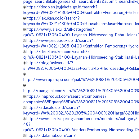
page=search&kategorisearch=searchberita&submit=search&k
🌐
https://dodolan.jogjakota.go.id/search?
keyword=WA+0821+1305+0400+Kontraktor+Pemborong+Hidros
🌐
https://lakukan.co.id/search?
keyword=WA+0821+1305+0400+Perusahaan+Jasa+Hidroseedin
🌐
https://www.jualaku.id/all-categories?
q=WA+0821+1305+0400+Layanan+Hidroseeding+Bahu+Jalan+To
🌐
https://www.pricebook.co.id/search?
keyword=WA+0821+1305+0400+Kontraktor+Pemborong+Hydrose
🌐
https://direktoriukm.com/search/?
q=WA+0821+1305+0400+Layanan+Hidroseeding+Stabilisasi+Le
🌐
https://blog.fastwork.id/?
s=WA+0821+1305+0400+Jasa+Kontraktor+Hidroseeding+Reklam
🌐
https://www.ruparupa.com/jual/WA%200821%201305%200
🌐
https://ruangjual.com/cari/WA%200821%201305%20040
🌐
https://inaproduct.com/search/companies?
companies%5Bquery%5D=WA%200821%201305%200400%20
🌐
https://adasale.co.id/search?
keyword=WA%200821%201305%200400%20Harga%20Hidros
🌐
https://www.eurekaspringschamber.com/members/category/tit
48?
q=WA+0821+1305+0400+Vendor+Pemborong+Hidroseeding+Reve
🌐
https://idalamat.com/cari?