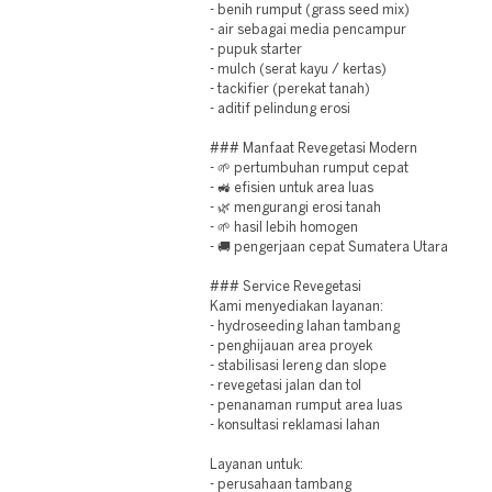
- benih rumput (grass seed mix)
- air sebagai media pencampur
- pupuk starter
- mulch (serat kayu / kertas)
- tackifier (perekat tanah)
- aditif pelindung erosi
### Manfaat Revegetasi Modern
- 🌱 pertumbuhan rumput cepat
- 🚜 efisien untuk area luas
- 🌿 mengurangi erosi tanah
- 🌱 hasil lebih homogen
- 🚚 pengerjaan cepat Sumatera Utara
### Service Revegetasi
Kami menyediakan layanan:
- hydroseeding lahan tambang
- penghijauan area proyek
- stabilisasi lereng dan slope
- revegetasi jalan dan tol
- penanaman rumput area luas
- konsultasi reklamasi lahan
Layanan untuk:
- perusahaan tambang