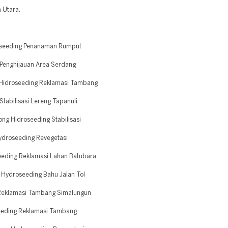
a Utara.
oseeding Penanaman Rumput
Penghijauan Area Serdang
 Hidroseeding Reklamasi Tambang
tabilisasi Lereng Tapanuli
g Hidroseeding Stabilisasi
ydroseeding Revegetasi
eeding Reklamasi Lahan Batubara
Hydroseeding Bahu Jalan Tol
 Reklamasi Tambang Simalungun
eeding Reklamasi Tambang