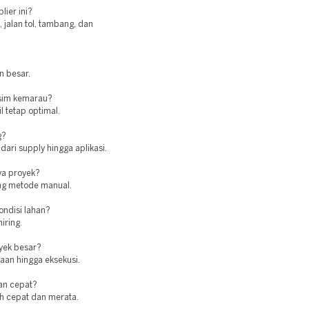
lier ini?
jalan tol, tambang, dan
n besar.
usim kemarau?
l tetap optimal.
g?
dari supply hingga aplikasi.
ya proyek?
ing metode manual.
ndisi lahan?
iring.
oyek besar?
aan hingga eksekusi.
an cepat?
ih cepat dan merata.