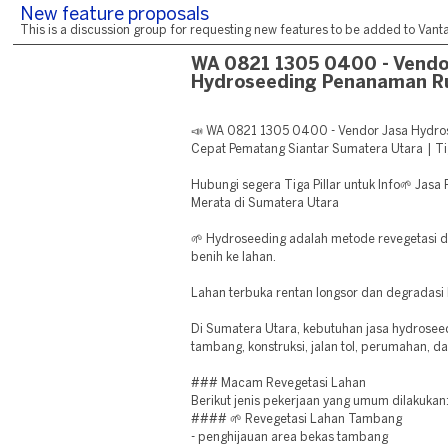
New feature proposals
This is a discussion group for requesting new features to be added to Vantag
WA 0821 1305 0400 - Vendo
Hydroseeding Penanaman R
📣 WA 0821 1305 0400 - Vendor Jasa Hydr
Cepat Pematang Siantar Sumatera Utara | Tig
Hubungi segera Tiga Pillar untuk Info🌱 Ja
Merata di Sumatera Utara
🌱 Hydroseeding adalah metode revegetasi 
benih ke lahan.
Lahan terbuka rentan longsor dan degradasi 
Di Sumatera Utara, kebutuhan jasa hydrosee
tambang, konstruksi, jalan tol, perumahan, d
### Macam Revegetasi Lahan
Berikut jenis pekerjaan yang umum dilakukan
#### 🌱 Revegetasi Lahan Tambang
- penghijauan area bekas tambang