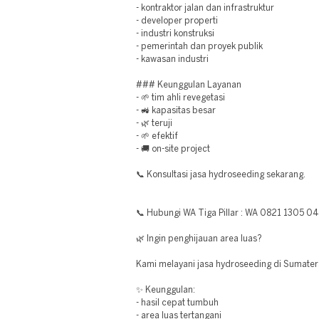
- kontraktor jalan dan infrastruktur
- developer properti
- industri konstruksi
- pemerintah dan proyek publik
- kawasan industri
### Keunggulan Layanan
- 🌱 tim ahli revegetasi
- 🚜 kapasitas besar
- 🌿 teruji
- 🌱 efektif
- 🚚 on-site project
📞 Konsultasi jasa hydroseeding sekarang.
📞 Hubungi WA Tiga Pillar : WA 0821 1305 0
🌿 Ingin penghijauan area luas?
Kami melayani jasa hydroseeding di Sumater
✨ Keunggulan:
- hasil cepat tumbuh
- area luas tertangani