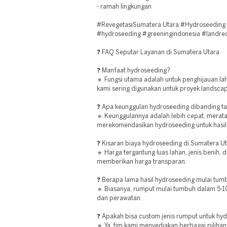
- ramah lingkungan
#RevegetasiSumatera Utara #Hydroseeding 
#hydroseeding #greeningindonesia #landre
❓ FAQ Seputar Layanan di Sumatera Utara
❓ Manfaat hydroseeding?
🔹 Fungsi utama adalah untuk penghijauan l
kami sering digunakan untuk proyek landscap
❓ Apa keunggulan hydroseeding dibanding 
🔹 Keunggulannya adalah lebih cepat, merata,
merekomendasikan hydroseeding untuk hasil
❓ Kisaran biaya hydroseeding di Sumatera U
🔹 Harga tergantung luas lahan, jenis benih, 
memberikan harga transparan.
❓ Berapa lama hasil hydroseeding mulai tum
🔹 Biasanya, rumput mulai tumbuh dalam 5-10
dan perawatan.
❓ Apakah bisa custom jenis rumput untuk hy
🔹 Ya, tim kami menyediakan berbagai piliha