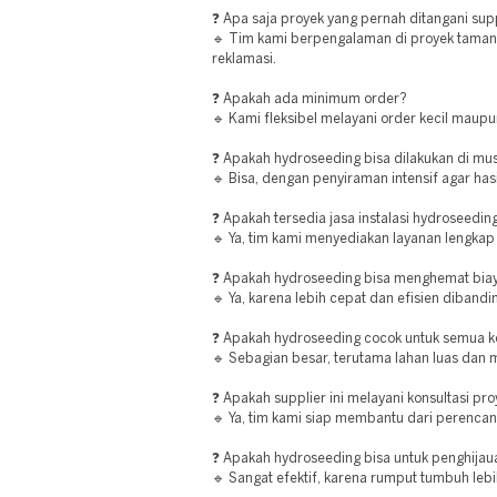
❓ Apa saja proyek yang pernah ditangani supp
🔹 Tim kami berpengalaman di proyek taman, 
reklamasi.
❓ Apakah ada minimum order?
🔹 Kami fleksibel melayani order kecil maupu
❓ Apakah hydroseeding bisa dilakukan di m
🔹 Bisa, dengan penyiraman intensif agar hasi
❓ Apakah tersedia jasa instalasi hydroseedin
🔹 Ya, tim kami menyediakan layanan lengkap 
❓ Apakah hydroseeding bisa menghemat bia
🔹 Ya, karena lebih cepat dan efisien diband
❓ Apakah hydroseeding cocok untuk semua ko
🔹 Sebagian besar, terutama lahan luas dan m
❓ Apakah supplier ini melayani konsultasi pr
🔹 Ya, tim kami siap membantu dari perencan
❓ Apakah hydroseeding bisa untuk penghijau
🔹 Sangat efektif, karena rumput tumbuh leb