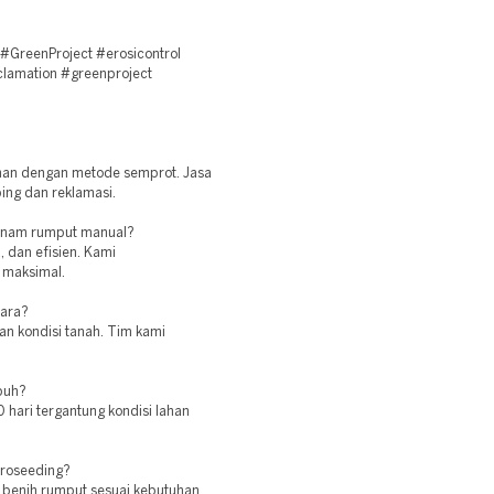
#GreenProject #erosicontrol
clamation #greenproject
ahan dengan metode semprot. Jasa
ing dan reklamasi.
tanam rumput manual?
 dan efisien. Kami
 maksimal.
tara?
dan kondisi tanah. Tim kami
buh?
 hari tergantung kondisi lahan
droseeding?
n benih rumput sesuai kebutuhan.