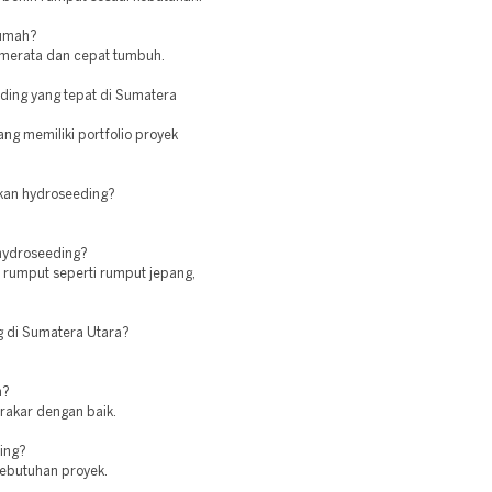
rumah?
 merata dan cepat tumbuh.
ding yang tepat di Sumatera
ang memiliki portfolio proyek
kan hydroseeding?
 hydroseeding?
 rumput seperti rumput jepang,
g di Sumatera Utara?
n?
erakar dengan baik.
ing?
kebutuhan proyek.