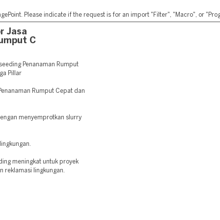
ePoint. Please indicate if the request is for an import "Filter", "Macro", or "P
r Jasa
umput C
oseeding Penanaman Rumput
a Pillar
sa Penanaman Rumput Cepat dan
dengan menyemprotkan slurry
lingkungan.
ding meningkat untuk proyek
an reklamasi lingkungan.
: