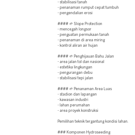
- stabilisasi tanah
- penanaman rumput cepat tumbuh
- pengendalian erosi
#### 🌱 Slope Protection
- mencegah longsor
- penguatan permukaan tanah
- penanaman di area miring
- kontrol aliran air hujan
#### 🌱 Penghijauan Bahu Jalan
- area jalan tol dan nasional
- estetika lingkungan
- pengurangan debu
- stabilisasi tepi jalan
#### 🌱 Penanaman Area Luas
- stadion dan lapangan
- kawasan industri
- lahan perumahan
- area proyek konstruksi
Pemilihan teknik tergantung kondisi lahan.
### Komponen Hydroseeding