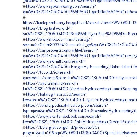
_nkw=WA+0821+1305+0400+%5B%5BTiga+Pillar%5D%5D++Jasa
🌐
https://www.ayokarawang.com/search?
q=WA+0821+1305+0400+%5B%5BTiga+Pillar%5D%5D++Biaya+Ja
🌐
https://kualapembuang.harga.biz.id/search/label/WA+082
🌐
https://blog.fastwork.id/?
s=WA+0821+1305+0400+%5B%5BTiga+Pillar%5D%5D++Kontrak
🌐
https://www.shop.com.mm/catalog/?
spm=a2a0e.tm80335412.search.d_go&q=WA+0821+1305+0400
🌐
https://cariproperti.com/artikel/search?
q=WA+0821+1305+0400+%5B%5BTiga+Pillar%5D%5D++Harga+H
🌐
https://www.jakmall.com/search?
q=WA+0821+1305+0400+Harga+Hydroseeding+Bahu+Jalan+Tol
🌐
https://toco.id/id/search?
q=product/search&search=WA+0821+1305+0400+Biaya+Jasa+
🌐
https://padiumkm.id/search?
k=WA+0821+1305+0400+Vendor+Hydroseeding+Land+Scaping+
🌐
https://katalog.inaproc.id/search?
keyword=WA+0821+1305+0400+Layanan+Hydroseeding+Land+S
🌐
https://vendorpedia.ahmadcorp.com/search?
type=jasa&q=WA+0821+1305+0400+Spesialis+Hydroseeding+
🌐
https://www.jakartanotebook.com/search?
key=WA+0821+1305+0400+Ahli+Hidroseeding+Green+Project+
🌐
https://bela.gratisongkir.id/products/10?
page=1&cat=10&sq=WA+0821+1305+0400+Spesialis+Hydrosee