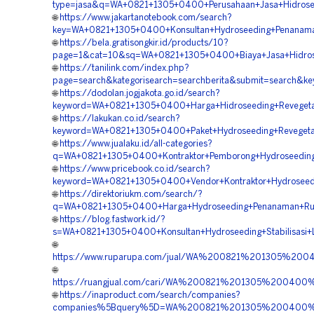
type=jasa&q=WA+0821+1305+0400+Perusahaan+Jasa+Hidrosee
🌐
https://www.jakartanotebook.com/search?
key=WA+0821+1305+0400+Konsultan+Hydroseeding+Penanama
🌐
https://bela.gratisongkir.id/products/10?
page=1&cat=10&sq=WA+0821+1305+0400+Biaya+Jasa+Hidrose
🌐
https://tanilink.com/index.php?
page=search&kategorisearch=searchberita&submit=search&
🌐
https://dodolan.jogjakota.go.id/search?
keyword=WA+0821+1305+0400+Harga+Hidroseeding+Revegeta
🌐
https://lakukan.co.id/search?
keyword=WA+0821+1305+0400+Paket+Hydroseeding+Revegeta
🌐
https://www.jualaku.id/all-categories?
q=WA+0821+1305+0400+Kontraktor+Pemborong+Hydroseeding
🌐
https://www.pricebook.co.id/search?
keyword=WA+0821+1305+0400+Vendor+Kontraktor+Hydroseedin
🌐
https://direktoriukm.com/search/?
q=WA+0821+1305+0400+Harga+Hydroseeding+Penanaman+Rum
🌐
https://blog.fastwork.id/?
s=WA+0821+1305+0400+Konsultan+Hydroseeding+Stabilisasi+
🌐
https://www.ruparupa.com/jual/WA%200821%201305%20
🌐
https://ruangjual.com/cari/WA%200821%201305%20040
🌐
https://inaproduct.com/search/companies?
companies%5Bquery%5D=WA%200821%201305%200400%20P