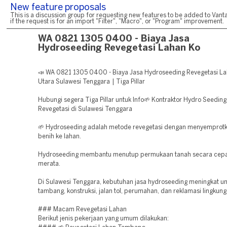
New feature proposals
This is a discussion group for requesting new features to be added to Vanta
if the request is for an import "Filter", "Macro", or "Program" improvement.
WA 0821 1305 0400 - Biaya Jasa
Hydroseeding Revegetasi Lahan Ko
📣 WA 0821 1305 0400 - Biaya Jasa Hydroseeding Revegetasi L
Utara Sulawesi Tenggara | Tiga Pillar
Hubungi segera Tiga Pillar untuk Info🌱 Kontraktor Hydro Seedin
Revegetasi di Sulawesi Tenggara
🌱 Hydroseeding adalah metode revegetasi dengan menyemprotk
benih ke lahan.
Hydroseeding membantu menutup permukaan tanah secara cepa
merata.
Di Sulawesi Tenggara, kebutuhan jasa hydroseeding meningkat un
tambang, konstruksi, jalan tol, perumahan, dan reklamasi lingkung
### Macam Revegetasi Lahan
Berikut jenis pekerjaan yang umum dilakukan: