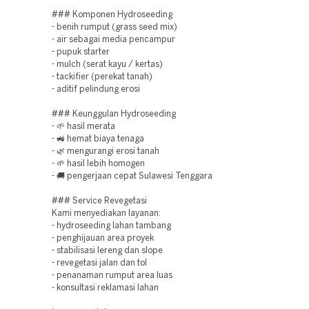
### Komponen Hydroseeding
- benih rumput (grass seed mix)
- air sebagai media pencampur
- pupuk starter
- mulch (serat kayu / kertas)
- tackifier (perekat tanah)
- aditif pelindung erosi
### Keunggulan Hydroseeding
- 🌱 hasil merata
- 🚜 hemat biaya tenaga
- 🌿 mengurangi erosi tanah
- 🌱 hasil lebih homogen
- 🚚 pengerjaan cepat Sulawesi Tenggara
### Service Revegetasi
Kami menyediakan layanan:
- hydroseeding lahan tambang
- penghijauan area proyek
- stabilisasi lereng dan slope
- revegetasi jalan dan tol
- penanaman rumput area luas
- konsultasi reklamasi lahan