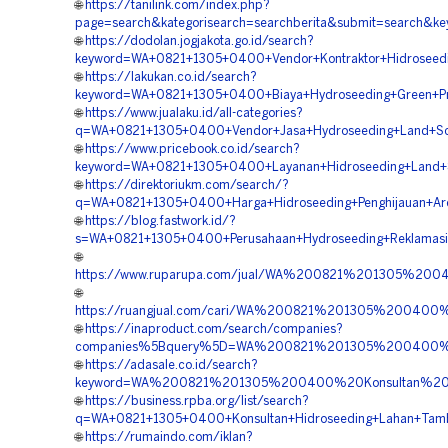
🌐
https://tanilink.com/index.php?
page=search&kategorisearch=searchberita&submit=search&k
🌐
https://dodolan.jogjakota.go.id/search?
keyword=WA+0821+1305+0400+Vendor+Kontraktor+Hidroseed
🌐
https://lakukan.co.id/search?
keyword=WA+0821+1305+0400+Biaya+Hydroseeding+Green+Pro
🌐
https://www.jualaku.id/all-categories?
q=WA+0821+1305+0400+Vendor+Jasa+Hydroseeding+Land+Sca
🌐
https://www.pricebook.co.id/search?
keyword=WA+0821+1305+0400+Layanan+Hidroseeding+Land+S
🌐
https://direktoriukm.com/search/?
q=WA+0821+1305+0400+Harga+Hidroseeding+Penghijauan+Are
🌐
https://blog.fastwork.id/?
s=WA+0821+1305+0400+Perusahaan+Hydroseeding+Reklamasi
🌐
https://www.ruparupa.com/jual/WA%200821%201305%20
🌐
https://ruangjual.com/cari/WA%200821%201305%2004
🌐
https://inaproduct.com/search/companies?
companies%5Bquery%5D=WA%200821%201305%200400%20H
🌐
https://adasale.co.id/search?
keyword=WA%200821%201305%200400%20Konsultan%20H
🌐
https://business.rpba.org/list/search?
q=WA+0821+1305+0400+Konsultan+Hidroseeding+Lahan+Tamb
🌐
https://rumaindo.com/iklan?