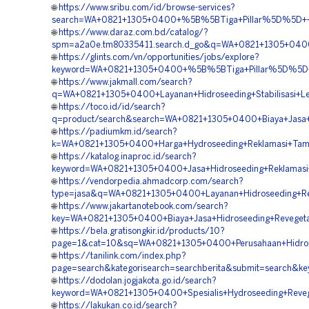
🌐
https://www.sribu.com/id/browse-services?
search=WA+0821+1305+0400+%5B%5BTiga+Pillar%5D%5D++Ven
🌐
https://www.daraz.com.bd/catalog/?
spm=a2a0e.tm80335411.search.d_go&q=WA+0821+1305+0400+
🌐
https://glints.com/vn/opportunities/jobs/explore?
keyword=WA+0821+1305+0400+%5B%5BTiga+Pillar%5D%5D++Pe
🌐
https://www.jakmall.com/search?
q=WA+0821+1305+0400+Layanan+Hidroseeding+Stabilisasi+Le
🌐
https://toco.id/id/search?
q=product/search&search=WA+0821+1305+0400+Biaya+Jasa+
🌐
https://padiumkm.id/search?
k=WA+0821+1305+0400+Harga+Hydroseeding+Reklamasi+Tamb
🌐
https://katalog.inaproc.id/search?
keyword=WA+0821+1305+0400+Jasa+Hidroseeding+Reklamasi+
🌐
https://vendorpedia.ahmadcorp.com/search?
type=jasa&q=WA+0821+1305+0400+Layanan+Hidroseeding+Rev
🌐
https://www.jakartanotebook.com/search?
key=WA+0821+1305+0400+Biaya+Jasa+Hidroseeding+Revegeta
🌐
https://bela.gratisongkir.id/products/10?
page=1&cat=10&sq=WA+0821+1305+0400+Perusahaan+Hidrose
🌐
https://tanilink.com/index.php?
page=search&kategorisearch=searchberita&submit=search&
🌐
https://dodolan.jogjakota.go.id/search?
keyword=WA+0821+1305+0400+Spesialis+Hydroseeding+Revege
🌐
https://lakukan.co.id/search?