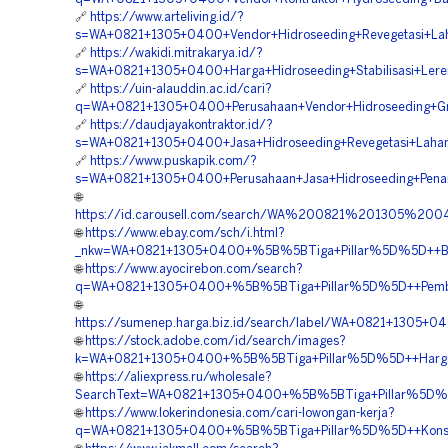
🔗
https://www.arteliving.id/?
s=WA+0821+1305+0400+Vendor+Hidroseeding+Revegetasi+Lah
🔗
https://wakidi.mitrakarya.id/?
s=WA+0821+1305+0400+Harga+Hidroseeding+Stabilisasi+Lere
🔗
https://uin-alauddin.ac.id/cari?
q=WA+0821+1305+0400+Perusahaan+Vendor+Hidroseeding+Gr
🔗
https://daudjayakontraktor.id/?
s=WA+0821+1305+0400+Jasa+Hidroseeding+Revegetasi+Lahan
🔗
https://www.puskapik.com/?
s=WA+0821+1305+0400+Perusahaan+Jasa+Hidroseeding+Pena
🌐
https://id.carousell.com/search/WA%200821%201305%2
🌐
https://www.ebay.com/sch/i.html?
_nkw=WA+0821+1305+0400+%5B%5BTiga+Pillar%5D%5D++Biaya+
🌐
https://www.ayocirebon.com/search?
q=WA+0821+1305+0400+%5B%5BTiga+Pillar%5D%5D++Pemboro
🌐
https://sumenep.harga.biz.id/search/label/WA+0821+1305+
🌐
https://stock.adobe.com/id/search/images?
k=WA+0821+1305+0400+%5B%5BTiga+Pillar%5D%5D++Harga+Hy
🌐
https://aliexpress.ru/wholesale?
SearchText=WA+0821+1305+0400+%5B%5BTiga+Pillar%5D%5D+
🌐
https://www.lokerindonesia.com/cari-lowongan-kerja?
q=WA+0821+1305+0400+%5B%5BTiga+Pillar%5D%5D++Konsulta