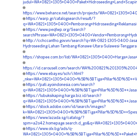
judul=WA+0821+1305+0400+Paket+Hidroseeding+Land+Scapin
🌐
https://www.behance.net/search/projects/WA+0821+1305+04
🌐
https://warp.gr/catalogsearch/result/?
q=WA+0821+1305+0400+Pemborong+Hidroseeding+Reklamasi
🌐
https://www.peqtwp.org/Search?
searchPhrase=WA+0821+1305+0400+Vendor+Pemborong+Hydro
🌐
http://cchccantho.gov.vn/search?q=WA-0821-1305-0400-Jas
Hydroseeding-Lahan-Tambang-Konawe-Utara-Sulawesi-Tenggara
🌐
https://shopee.com.br/list/WA+0821+1305+0400+Harga+Jasa
🌐
https://id.carousell.com/search/WA%200821%201305%20
🌐
https://www.ebay.es/sch/i.html?
_nkw=WA+0821+1305+0400+%5B%5BTiga+Pillar%5D%5D++Vend
🌐
https://pati.ayoindonesia.com/search?
q=WA+0821+1305+0400+%5B%5BTiga+Pillar%5D%5D++Jasa+Ko
🌐
https://lubuksikaping.harga.biz.id/search?
q=WA+0821+1305+0400+%5B%5BTiga+Pillar%5D%5D++Jasa+Ko
🌐
https://stock.adobe.com/id/search/images?
k=WA+0821+1305+0400+%5B%5BTiga+Pillar%5D%5D++Spesial
🌐
https://www.lazada.sg/catalog/?
spm=a2o42.homepage.search.d_go&q=WA+0821+1305+0400+%
🌐
https://www.olx.bg/ads/q-
WA+0821+1305+0400+%5B%5BTiga+Pillar%5D%5D++Paket+Hid