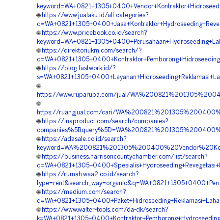
keyword=WA+0821+1305+0400+Vendor+Kontraktor+Hidroseedin
🌐
https://www.jualaku.id/all-categories?
q=WA+0821+1305+0400+Jasa+Kontraktor+Hydroseeding+Reveg
🌐
https://www.pricebook.co.id/search?
keyword=WA+0821+1305+0400+Perusahaan+Hydroseeding+Lah
🌐
https://direktoriukm.com/search/?
q=WA+0821+1305+0400+Kontraktor+Pemborong+Hidroseeding+
🌐
https://blog.fastwork.id/?
s=WA+0821+1305+0400+Layanan+Hidroseeding+Reklamasi+Lah
🌐
https://www.ruparupa.com/jual/WA%200821%201305%20
🌐
https://ruangjual.com/cari/WA%200821%201305%200400%
🌐
https://inaproduct.com/search/companies?
companies%5Bquery%5D=WA%200821%201305%200400%20V
🌐
https://adasale.co.id/search?
keyword=WA%200821%201305%200400%20Vendor%20Kontr
🌐
https://business.harrisoncountychamber.com/list/search?
q=WA+0821+1305+0400+Spesialis+Hydroseeding+Revegetasi+
🌐
https://rumah.waa2.co.id/search?
type=rent&search_way=organic&q=WA+0821+1305+0400+Perus
🌐
https://medium.com/search?
q=WA+0821+1305+0400+Paket+Hidroseeding+Reklamasi+Lahan
🌐
https://www.walter-tools.com/da-dk/search?
k=WA+0821+1305+0400+Kontraktor+Pemborong+Hydroseeding+