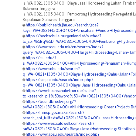
📱 WA 0821 1305 0400 - Biaya Jasa Hidroseeding Lahan Tamba
Sulawesi Tenggara
📱 WA 0821 1305 0400 - Pemborong Hydroseeding Revegetasi 
Kepulauan Sulawesi Tenggara
🌐
https://publichealth.jhu.edu/search/gce?
keys=WA+0821+1305+0400+Perusahaan+Vendor+Hydroseeding+
🌐
https://hochschule-burgenland.at/suche/?
tx_solr%5Bq%5D=WA+0821+1305+0400+Pemborong+Hydroseed
🌐
https://www.seeu.edu.mk/en/search/index?
query=WA+0821+1305+0400+Harga+Hidroseeding+Lahan+Tamb
🌐
https://ciu.edu/?
s=WA+0821+1305+0400+Ahli+Hydroseeding+Penanaman+Rumpu
🌐
https://www.snhu.edu/search?
q=WA+0821+1305+0400+Biaya+Hydroseeding+Bahu+Jalan+Tol+
🌐
https://sanjac.edu/search/index.php?
q=WA+0821+1305+0400+Biaya+Jasa+Hidroseeding+Bahu+Jalan
🌐
https://www.hochschule-trier.de/suche?
tx_kesearch_pi1%5Bsword%5D=WA+0821+1305+0400+Vendor+K
🌐
https://boundbrook-nj.org/?
s=WA+0821+1305+0400+Ahli+Hidroseeding+Green+Project+But
🌐
https://mmsp.gov.ma/ar/search?
search_api_fulltext=WA+0821+1305+0400+Jasa+Hidroseeding+
🌐
https://www.westcaldwell.com/search?
s=WA+0821+1305+0400+Biaya+Jasa+Hydroseeding+Stabilisasi
🌐
https://www.apsu.edu/search/index.php?