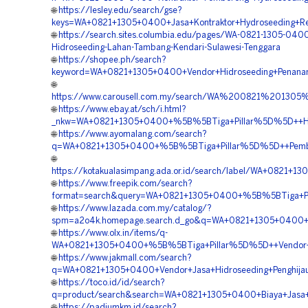
🌐
https://lesley.edu/search/gse?
keys=WA+0821+1305+0400+Jasa+Kontraktor+Hydroseeding+Re
🌐
https://search.sites.columbia.edu/pages/WA-0821-1305-0400
Hidroseeding-Lahan-Tambang-Kendari-Sulawesi-Tenggara
🌐
https://shopee.ph/search?
keyword=WA+0821+1305+0400+Vendor+Hidroseeding+Penanam
🌐
https://www.carousell.com.my/search/WA%200821%2013
🌐
https://www.ebay.at/sch/i.html?
_nkw=WA+0821+1305+0400+%5B%5BTiga+Pillar%5D%5D++Har
🌐
https://www.ayomalang.com/search?
q=WA+0821+1305+0400+%5B%5BTiga+Pillar%5D%5D++Pemboro
🌐
https://kotakualasimpang.ada.or.id/search/label/WA+0821
🌐
https://www.freepik.com/search?
format=search&query=WA+0821+1305+0400+%5B%5BTiga+Pil
🌐
https://www.lazada.com.my/catalog/?
spm=a2o4k.homepage.search.d_go&q=WA+0821+1305+0400+%
🌐
https://www.olx.in/items/q-
WA+0821+1305+0400+%5B%5BTiga+Pillar%5D%5D++Vendor+Ja
🌐
https://www.jakmall.com/search?
q=WA+0821+1305+0400+Vendor+Jasa+Hidroseeding+Penghija
🌐
https://toco.id/id/search?
q=product/search&search=WA+0821+1305+0400+Biaya+Jasa+
🌐
https://padiumkm.id/search?