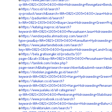
🌐
https://www.jakmall.com/search?
q=WA+0821+1305+0400+Ahli+Hidroseeding+Revegetasi+Bendu
🌐
https://toco.id/id/search?
q=product/search&search=WA+0821+1305+0400+Jasa+Hidrose
🌐
https://padiumkm.id/search?
k=WA+0821+1305+0400+Biaya+Jasa+Hidroseeding+Green+Proje
🌐
https://katalog.inaproc.id/search?
keyword=WA+0821+1305+0400+Perusahaan+Jasa+Hidroseeding
🌐
https://vendorpedia.ahmadcorp.com/search?
type=jasa&q=WA+0821+1305+0400+Konsultan+Hydroseeding+Pe
🌐
https://www.jakartanotebook.com/search?
key=WA+0821+1305+0400+Spesialis+Hidroseeding+Land+Scapi
🌐
https://bela.gratisongkir.id/products/10?
page=1&cat=10&sq=WA+0821+1305+0400+Perusahaan+Vendor+H
🌐
https://tanilink.com/index.php?
page=search&kategorisearch=searchberita&submit=search&k
🌐
https://dodolan.jogjakota.go.id/search?
keyword=WA+0821+1305+0400+Harga+Hydroseeding+Green+Pro
🌐
https://lakukan.co.id/search?
keyword=WA+0821+1305+0400+Harga+Hidroseeding+Penanama
🌐
https://www.jualaku.id/all-categories?
q=WA+0821+1305+0400+Pemborong+Hidroseeding+Stabilisasi+
🌐
https://www.pricebook.co.id/search?
keyword=WA+0821+1305+0400+Vendor+Hidroseeding+Bahu+Jal
🌐
https://direktoriukm.com/search/?