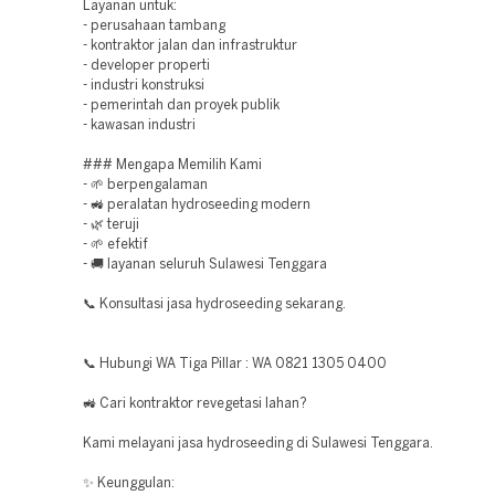
Layanan untuk:
- perusahaan tambang
- kontraktor jalan dan infrastruktur
- developer properti
- industri konstruksi
- pemerintah dan proyek publik
- kawasan industri
### Mengapa Memilih Kami
- 🌱 berpengalaman
- 🚜 peralatan hydroseeding modern
- 🌿 teruji
- 🌱 efektif
- 🚚 layanan seluruh Sulawesi Tenggara
📞 Konsultasi jasa hydroseeding sekarang.
📞 Hubungi WA Tiga Pillar : WA 0821 1305 0400
🚜 Cari kontraktor revegetasi lahan?
Kami melayani jasa hydroseeding di Sulawesi Tenggara.
✨ Keunggulan: