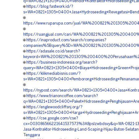
q=WA+0821+1305+0400+Vendor+Kontraktor+Hidroseeding+Lah
🌐
https://blog.fastwork.id/?
s=WA+0821+1305+0400+Jasa+Hydroseeding+Revegetasi+Bendu
🌐
https://www.ruparupa.com/jual/WA%200821%201305%20
🌐
https://ruangjual.com/cari/WA%200821%201305%200400%
🌐
https://inaproduct.com/search/companies?
companies%5Bquery%5D=WA%200821%201305%200400%20P
🌐
https://adasale.co.id/search?
keyword=WA%200821%201305%200400%20Perusahaan%20V
🌐
https://business-indonesia.org/search?
query=WA+0821+1305+0400+Biaya+Hidroseeding+Green+Projec
🌐
https://klikmediabisnis.com/?
s=WA+0821+1305+0400+Pemborong+Hidroseeding+Penanaman+
🌐
https://nypost.com/search/WA+0821+1305+0400+Jasa+Kontrak
🌐
https://www.trianoncoffee.com/search?
q=WA+0821+1305+0400+Paket+Hidroseeding+Penghijauan+Area
🌐
https://englewoodcliffsnj.org/?
s=WA+0821+1305+0400+Harga+Hydroseeding+Penghijauan+Are
🌐
https://cse.google.com/cse?
cx=003086566221641537573%3A8pslzwbdsvy&q=WA-0821-1
Jasa-Kontraktor-Hidroseeding-Land-Scaping-Hijau-Buton-Selatan
Tenggara