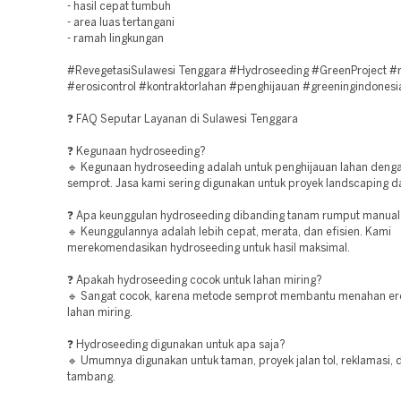
- hasil cepat tumbuh
- area luas tertangani
- ramah lingkungan
#RevegetasiSulawesi Tenggara #Hydroseeding #GreenProject #r
#erosicontrol #kontraktorlahan #penghijauan #greeningindonesi
❓ FAQ Seputar Layanan di Sulawesi Tenggara
❓ Kegunaan hydroseeding?
🔹 Kegunaan hydroseeding adalah untuk penghijauan lahan den
semprot. Jasa kami sering digunakan untuk proyek landscaping d
❓ Apa keunggulan hydroseeding dibanding tanam rumput manual
🔹 Keunggulannya adalah lebih cepat, merata, dan efisien. Kami
merekomendasikan hydroseeding untuk hasil maksimal.
❓ Apakah hydroseeding cocok untuk lahan miring?
🔹 Sangat cocok, karena metode semprot membantu menahan er
lahan miring.
❓ Hydroseeding digunakan untuk apa saja?
🔹 Umumnya digunakan untuk taman, proyek jalan tol, reklamasi, 
tambang.