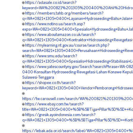
🌐
https://adasale.co.id/search?
keyword=WA%200821%201305%200400%20Ahli%20Hidrose
🌐
https://members.tahb.org/members/search?
q=WA+0821+1305+0400+Layanan+Hydroseeding+Bahu+Jalan+T
🌐
https://www.notino.ua/search.asp?
exps=WA+0821+1305+0400+Spesialis+Hydroseeding+Bahu+Jal
🌐
https://www.aboutamazon.co.uk/search?
q=WA+0821+1305+0400+Kontraktor+Hidroseeding+Revegetasi
🌐
https://mylearning.nt.gov.au/course/search.php?
search=WA+0821+1305+0400+Perusahaan+Hidroseeding+Reveg
🌐
https://www.smu.edu/search?
q=WA+0821+1305+0400+Spesialis+Hidroseeding+Stabilisasi+
🌐
https://www.yatescountyny.gov/Search?searchPhrase=WA-082
0400-Konsultan-Hydroseeding-Revegetasi-Lahan-Konawe-Kepul
Sulawesi-Tenggara
🌐
https://shopee.co.th/search?
keyword=WA+0821+1305+0400+Vendor+Pemborong+Hidroseedi
🌐
https://tw.carousell.com/search/WA%200821%201305%
🌐
https://www.ebay.com.tw/search?
title=WA+0821+1305+0400+%5B%5BTiga+Pillar%5D%5D++Konsu
🌐
https://gresik.ayoindonesia.com/search?
q=WA+0821+1305+0400+%5B%5BTiga+Pillar%5D%5D++Kontrak
🌐
https://lebak.ada.or.id/search/label/WA+0821+1305+0400