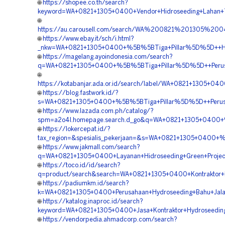
🌐
https://shopee.co.th/search?
keyword=WA+0821+1305+0400+Vendor+Hidroseeding+Lahan+T
🌐
https://au.carousell.com/search/WA%200821%201305%
🌐
https://www.ebay.it/sch/i.html?
_nkw=WA+0821+1305+0400+%5B%5BTiga+Pillar%5D%5D++Harga
🌐
https://magelang.ayoindonesia.com/search?
q=WA+0821+1305+0400+%5B%5BTiga+Pillar%5D%5D++Perusah
🌐
https://kotabanjar.ada.or.id/search/label/WA+0821+1305+
🌐
https://blog.fastwork.id/?
s=WA+0821+1305+0400+%5B%5BTiga+Pillar%5D%5D++Perusaha
🌐
https://www.lazada.com.ph/catalog/?
spm=a2o4l.homepage.search.d_go&q=WA+0821+1305+0400+%5
🌐
https://lokercepat.id/?
tax_region=&spesialis_pekerjaan=&s=WA+0821+1305+0400+%
🌐
https://www.jakmall.com/search?
q=WA+0821+1305+0400+Layanan+Hidroseeding+Green+Projec
🌐
https://toco.id/id/search?
q=product/search&search=WA+0821+1305+0400+Kontraktor+
🌐
https://padiumkm.id/search?
k=WA+0821+1305+0400+Perusahaan+Hydroseeding+Bahu+Jala
🌐
https://katalog.inaproc.id/search?
keyword=WA+0821+1305+0400+Jasa+Kontraktor+Hydroseedin
🌐
https://vendorpedia.ahmadcorp.com/search?