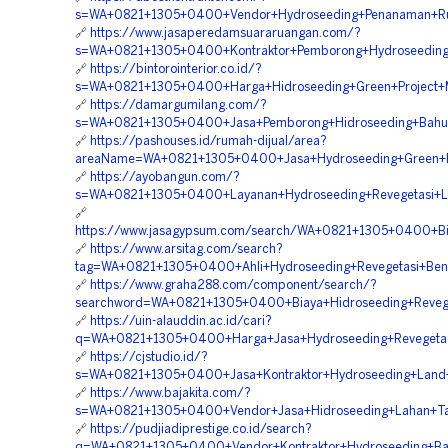
s=WA+0821+1305+0400+Vendor+Hydroseeding+Penanaman+Rum
🔗
https://www.jasaperedamsuararuangan.com/?
s=WA+0821+1305+0400+Kontraktor+Pemborong+Hydroseeding+S
🔗
https://bintorointerior.co.id/?
s=WA+0821+1305+0400+Harga+Hidroseeding+Green+Project+
🔗
https://damargumilang.com/?
s=WA+0821+1305+0400+Jasa+Pemborong+Hidroseeding+Bahu+
🔗
https://pashouses.id/rumah-dijual/area?
areaName=WA+0821+1305+0400+Jasa+Hydroseeding+Green+Pr
🔗
https://ayobangun.com/?
s=WA+0821+1305+0400+Layanan+Hydroseeding+Revegetasi+La
🔗
https://www.jasagypsum.com/search/WA+0821+1305+0400+B
🔗
https://www.arsitag.com/search?
tag=WA+0821+1305+0400+Ahli+Hydroseeding+Revegetasi+Ben
🔗
https://www.graha288.com/component/search/?
searchword=WA+0821+1305+0400+Biaya+Hidroseeding+Revege
🔗
https://uin-alauddin.ac.id/cari?
q=WA+0821+1305+0400+Harga+Jasa+Hydroseeding+Revegetas
🔗
https://cjstudio.id/?
s=WA+0821+1305+0400+Jasa+Kontraktor+Hydroseeding+Land+
🔗
https://www.bajakita.com/?
s=WA+0821+1305+0400+Vendor+Jasa+Hidroseeding+Lahan+T
🔗
https://pudjiadiprestige.co.id/search?
q=WA+0821+1305+0400+Vendor+Kontraktor+Hydroseeding+Ba