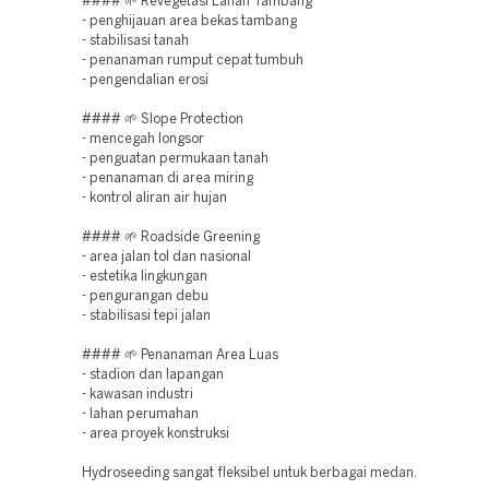
#### 🌱 Revegetasi Lahan Tambang
- penghijauan area bekas tambang
- stabilisasi tanah
- penanaman rumput cepat tumbuh
- pengendalian erosi
#### 🌱 Slope Protection
- mencegah longsor
- penguatan permukaan tanah
- penanaman di area miring
- kontrol aliran air hujan
#### 🌱 Roadside Greening
- area jalan tol dan nasional
- estetika lingkungan
- pengurangan debu
- stabilisasi tepi jalan
#### 🌱 Penanaman Area Luas
- stadion dan lapangan
- kawasan industri
- lahan perumahan
- area proyek konstruksi
Hydroseeding sangat fleksibel untuk berbagai medan.