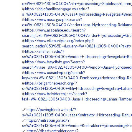
q=WA+0821+1305+0400+Ahli+Hydroseeding+Stabilisasi+Leren
🌐
https://ohiofamiliesengage.osu.edu/?
s=WA+0821+1305+0400+Jasa+Hydroseeding+Revegetasi+Bendu
🌐
https://www.ncsc.gov.ph/search?
q=WA+0821+1305+0400+Vendor+Jasa+Hydroseeding+Reklamas
🌐
https://www.arapahoe.edu/search?
search_text=WA+0821+1305+0400+Vendor+Hydroseeding+Gree
🌐
https://www.elkcountyks.org/index.php?
search_paths%5B%5D=&query=WA+0821+1305+0400+Paket+Hy
🌐
https://anaheim.edu/?
s=WA+0821+1305+0400+Vendor+Hidroseeding+Revegetasi+Ben
🌐
https://www.baycitytx.gov/Search?
searchPhrase=WA+0821+1305+0400+Vendor+Jasa+Hydroseedi
🌐
https://www.oceantwp.org/search?
keyword=WA+0821+1305+0400+Pemborong+Hydroseeding+Rekl
🌐
https://brigantinebeach.org/?
s=WA+0821+1305+0400+Ahli+Hidroseeding+Revegetasi+Lahan
🌐
https://www.belviderenj.net/search?
text=WA+0821+1305+0400+Jasa+Hidroseeding+Lahan+Tamban
🔗
https://pavingblock.web.id/?
s=WA+0821+1305+0400+Jasa+Kontraktor+Hidroseeding+Bahu+J
🔗
https://mitrabangun.id/?
s=WA+0821+1305+0400+Vendor+Kontraktor+Hydroseeding+Rev
🔗
https://dbestkontraktor.com/?