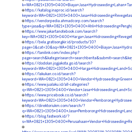
k=WA+0821+1305+0400+Biaya+Jasa+Hydroseeding+Lahan+Ta
🌐
https://katalog.inaproc.id/search?
keyword=WA+0821+1305+0400+Jasa+Hidroseeding+Revegetas
🌐
https://vendorpedia.ahmadcorp.com/search?
type=jasa&q=WA+0821+1305+0400+Ahli+Hidroseeding+Penghi
🌐
https://www.jakartanotebook.com/search?
key=WA+0821+1305+0400+Harga+Jasa+Hidroseeding+Reveget
🌐
https://bela.gratisongkir.id/products/10?
page=1&cat=10&sq=WA+0821+1305+0400+Biaya+Jasa+Hydros
🌐
https://tanilink.com/index.php?
page=search&kategorisearch=searchberita&submit=search&
🌐
https://dodolan.jogjakota.go.id/search?
keyword=WA+0821+1305+0400+Harga+Hidroseeding+Land+Sca
🌐
https://lakukan.co.id/search?
keyword=WA+0821+1305+0400+Vendor+Hydroseeding+Green+P
🌐
https://www.jualaku.id/all-categories?
q=WA+0821+1305+0400+Vendor+Jasa+Hidroseeding+Land+Sca
🌐
https://www.pricebook.co.id/search?
keyword=WA+0821+1305+0400+Vendor+Pemborong+Hydroseedi
🌐
https://direktoriukm.com/search/?
q=WA+0821+1305+0400+Jasa+Pemborong+Hidroseeding+Land+
🌐
https://blog.fastwork.id/?
s=WA+0821+1305+0400+Perusahaan+Vendor+Hidroseeding+Re
🌐