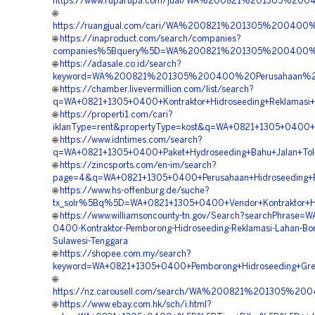
https://www.ruparupa.com/jual/WA%200821%201305%2
🌐
https://ruangjual.com/cari/WA%200821%201305%20040
🌐
https://inaproduct.com/search/companies?
companies%5Bquery%5D=WA%200821%201305%200400%20
🌐
https://adasale.co.id/search?
keyword=WA%200821%201305%200400%20Perusahaan%20
🌐
https://chamber.livevermillion.com/list/search?
q=WA+0821+1305+0400+Kontraktor+Hidroseeding+Reklamasi
🌐
https://properti1.com/cari?
iklanType=rent&propertyType=kost&q=WA+0821+1305+0400+P
🌐
https://www.idntimes.com/search?
q=WA+0821+1305+0400+Paket+Hydroseeding+Bahu+Jalan+Tol
🌐
https://zincsports.com/en-im/search?
page=4&q=WA+0821+1305+0400+Perusahaan+Hidroseeding+R
🌐
https://www.hs-offenburg.de/suche?
tx_solr%5Bq%5D=WA+0821+1305+0400+Vendor+Kontraktor+Hy
🌐
https://www.williamsoncounty-tn.gov/Search?searchPhrase=W
0400-Kontraktor-Pemborong-Hidroseeding-Reklamasi-Lahan-B
Sulawesi-Tenggara
🌐
https://shopee.com.my/search?
keyword=WA+0821+1305+0400+Pemborong+Hidroseeding+Gree
🌐
https://nz.carousell.com/search/WA%200821%201305%
🌐
https://www.ebay.com.hk/sch/i.html?