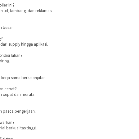
lier ini?
n tol, tambang, dan reklamasi.
n besar.
g?
dari supply hingga aplikasi.
ndisi lahan?
iring.
 kerja sama berkelanjutan.
an cepat?
ih cepat dan merata.
n pasca pengerjaan.
awarkan?
l berkualitas tinggi.