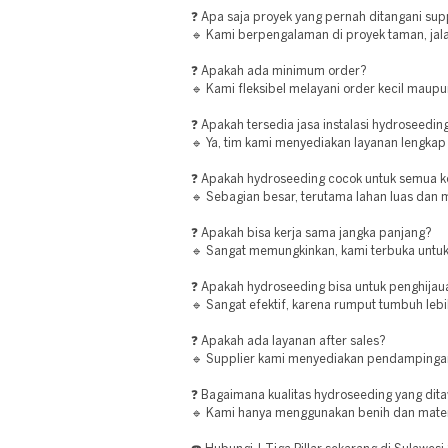
❓ Apa saja proyek yang pernah ditangani supp
🔹 Kami berpengalaman di proyek taman, jala
❓ Apakah ada minimum order?
🔹 Kami fleksibel melayani order kecil maupu
❓ Apakah tersedia jasa instalasi hydroseedin
🔹 Ya, tim kami menyediakan layanan lengkap 
❓ Apakah hydroseeding cocok untuk semua ko
🔹 Sebagian besar, terutama lahan luas dan m
❓ Apakah bisa kerja sama jangka panjang?
🔹 Sangat memungkinkan, kami terbuka untuk
❓ Apakah hydroseeding bisa untuk penghijau
🔹 Sangat efektif, karena rumput tumbuh leb
❓ Apakah ada layanan after sales?
🔹 Supplier kami menyediakan pendampinga
❓ Bagaimana kualitas hydroseeding yang dit
🔹 Kami hanya menggunakan benih dan materia