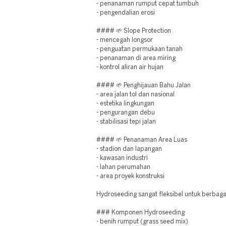
- penanaman rumput cepat tumbuh
- pengendalian erosi
#### 🌱 Slope Protection
- mencegah longsor
- penguatan permukaan tanah
- penanaman di area miring
- kontrol aliran air hujan
#### 🌱 Penghijauan Bahu Jalan
- area jalan tol dan nasional
- estetika lingkungan
- pengurangan debu
- stabilisasi tepi jalan
#### 🌱 Penanaman Area Luas
- stadion dan lapangan
- kawasan industri
- lahan perumahan
- area proyek konstruksi
Hydroseeding sangat fleksibel untuk berbag
### Komponen Hydroseeding
- benih rumput (grass seed mix)