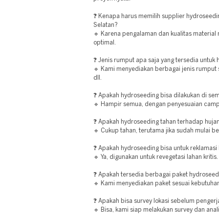
❓ Kenapa harus memilih supplier hydroseedi
Selatan?
🔹 Karena pengalaman dan kualitas material 
optimal.
❓ Jenis rumput apa saja yang tersedia untuk
🔹 Kami menyediakan berbagai jenis rumput 
dll.
❓ Apakah hydroseeding bisa dilakukan di sem
🔹 Hampir semua, dengan penyesuaian campu
❓ Apakah hydroseeding tahan terhadap huja
🔹 Cukup tahan, terutama jika sudah mulai b
❓ Apakah hydroseeding bisa untuk reklamasi
🔹 Ya, digunakan untuk revegetasi lahan kritis.
❓ Apakah tersedia berbagai paket hydroseed
🔹 Kami menyediakan paket sesuai kebutuhan
❓ Apakah bisa survey lokasi sebelum penger
🔹 Bisa, kami siap melakukan survey dan anali