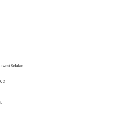
lawesi Selatan.
400
n.