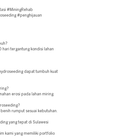
tasi #MiningRehab
roseeding #penghijauan
buh?
 hari tergantung kondisi lahan
 hydroseeding dapat tumbuh kuat
ring?
ahan erosi pada lahan miring.
droseeding?
n benih rumput sesuai kebutuhan.
ing yang tepat di Sulawesi
im kami yang memiliki portfolio