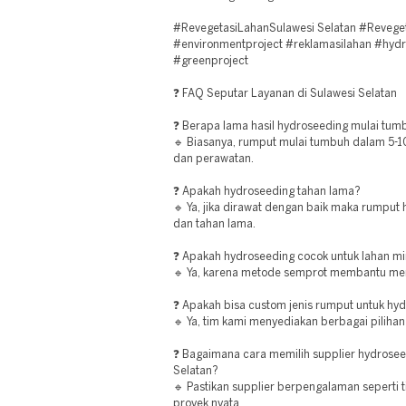
#RevegetasiLahanSulawesi Selatan #Revege
#environmentproject #reklamasilahan #hyd
#greenproject
❓ FAQ Seputar Layanan di Sulawesi Selatan
❓ Berapa lama hasil hydroseeding mulai tum
🔹 Biasanya, rumput mulai tumbuh dalam 5-10
dan perawatan.
❓ Apakah hydroseeding tahan lama?
🔹 Ya, jika dirawat dengan baik maka rumput
dan tahan lama.
❓ Apakah hydroseeding cocok untuk lahan mi
🔹 Ya, karena metode semprot membantu men
❓ Apakah bisa custom jenis rumput untuk hy
🔹 Ya, tim kami menyediakan berbagai piliha
❓ Bagaimana cara memilih supplier hydroseed
Selatan?
🔹 Pastikan supplier berpengalaman seperti t
proyek nyata.