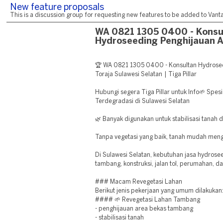
New feature proposals
This is a discussion group for requesting new features to be added to Vantag
WA 0821 1305 0400 - Konsu
Hydroseeding Penghijauan A
🏆 WA 0821 1305 0400 - Konsultan Hydrosee
Toraja Sulawesi Selatan | Tiga Pillar
Hubungi segera Tiga Pillar untuk Info🌱 Spes
Terdegradasi di Sulawesi Selatan
🌿 Banyak digunakan untuk stabilisasi tanah 
Tanpa vegetasi yang baik, tanah mudah meng
Di Sulawesi Selatan, kebutuhan jasa hydrose
tambang, konstruksi, jalan tol, perumahan, d
### Macam Revegetasi Lahan
Berikut jenis pekerjaan yang umum dilakukan
#### 🌱 Revegetasi Lahan Tambang
- penghijauan area bekas tambang
- stabilisasi tanah