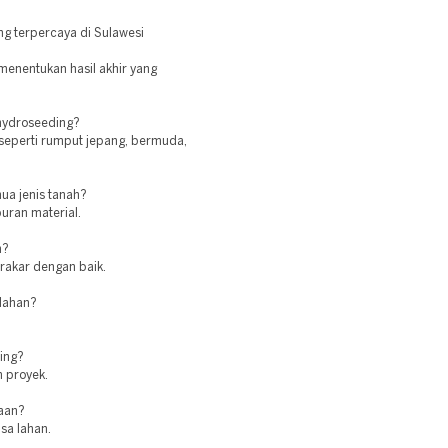
ng terpercaya di Sulawesi
menentukan hasil akhir yang
 hydroseeding?
seperti rumput jepang, bermuda,
ua jenis tanah?
ran material.
n?
erakar dengan baik.
 lahan?
ing?
 proyek.
jaan?
sa lahan.