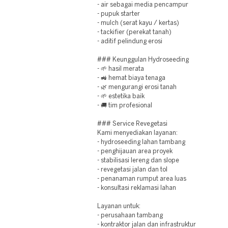
- air sebagai media pencampur
- pupuk starter
- mulch (serat kayu / kertas)
- tackifier (perekat tanah)
- aditif pelindung erosi
### Keunggulan Hydroseeding
- 🌱 hasil merata
- 🚜 hemat biaya tenaga
- 🌿 mengurangi erosi tanah
- 🌱 estetika baik
- 🚚 tim profesional
### Service Revegetasi
Kami menyediakan layanan:
- hydroseeding lahan tambang
- penghijauan area proyek
- stabilisasi lereng dan slope
- revegetasi jalan dan tol
- penanaman rumput area luas
- konsultasi reklamasi lahan
Layanan untuk:
- perusahaan tambang
- kontraktor jalan dan infrastruktur