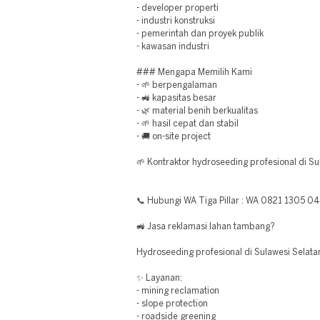
- developer properti
- industri konstruksi
- pemerintah dan proyek publik
- kawasan industri
### Mengapa Memilih Kami
- 🌱 berpengalaman
- 🚜 kapasitas besar
- 🌿 material benih berkualitas
- 🌱 hasil cepat dan stabil
- 🚚 on-site project
🌱 Kontraktor hydroseeding profesional di Su
📞 Hubungi WA Tiga Pillar : WA 0821 1305 0
🚜 Jasa reklamasi lahan tambang?
Hydroseeding profesional di Sulawesi Selata
✨ Layanan:
- mining reclamation
- slope protection
- roadside greening