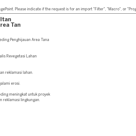
ePoint. Please indicate if the request is for an import "Filter", "Macro", or "P
ltan
rea Tan
ding Penghijauan Area Tana
ialis Revegetasi Lahan
dan reklamasi lahan.
alami erosi.
eding meningkat untuk proyek
an reklamasi lingkungan.
: