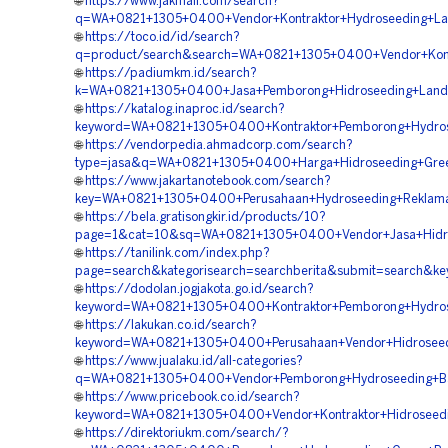
🌐
https://www.jakmall.com/search?
q=WA+0821+1305+0400+Vendor+Kontraktor+Hydroseeding+La
🌐
https://toco.id/id/search?
q=product/search&search=WA+0821+1305+0400+Vendor+Kontr
🌐
https://padiumkm.id/search?
k=WA+0821+1305+0400+Jasa+Pemborong+Hidroseeding+Land+
🌐
https://katalog.inaproc.id/search?
keyword=WA+0821+1305+0400+Kontraktor+Pemborong+Hydrose
🌐
https://vendorpedia.ahmadcorp.com/search?
type=jasa&q=WA+0821+1305+0400+Harga+Hidroseeding+Green
🌐
https://www.jakartanotebook.com/search?
key=WA+0821+1305+0400+Perusahaan+Hydroseeding+Reklama
🌐
https://bela.gratisongkir.id/products/10?
page=1&cat=10&sq=WA+0821+1305+0400+Vendor+Jasa+Hidros
🌐
https://tanilink.com/index.php?
page=search&kategorisearch=searchberita&submit=search&k
🌐
https://dodolan.jogjakota.go.id/search?
keyword=WA+0821+1305+0400+Kontraktor+Pemborong+Hydrosee
🌐
https://lakukan.co.id/search?
keyword=WA+0821+1305+0400+Perusahaan+Vendor+Hidroseedi
🌐
https://www.jualaku.id/all-categories?
q=WA+0821+1305+0400+Vendor+Pemborong+Hydroseeding+Bah
🌐
https://www.pricebook.co.id/search?
keyword=WA+0821+1305+0400+Vendor+Kontraktor+Hidroseedi
🌐
https://direktoriukm.com/search/?