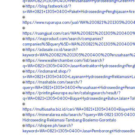
q=WA+0821+1305+0400+Perusahaan+Hydroseeding+Green+Pro
🌐
https://blog.fastwork.id/?
s=WA+0821+1305+0400+Paket+Hidroseeding+Penghijauan+Are
🌐
https://www.ruparupa.com/jual/WA%200821%201305%200
🌐
https://ruangjual.com/cari/WA%200821%201305%200400
🌐
https://inaproduct.com/search/companies?
companies%5Bquery%5D=WA%200821%201305%200400%20
🌐
https://adasale.co.id/search?
keyword=WA%200821%201305%200400%20Perusahaan%20
🌐
https://www.wallerchamber.com/list/search?
q=WA+0821+1305+0400+Jasa+Kontraktor+Hydroseeding+Pengh
🌐
https://indomaret.shop/?
s=WA+0821+1305+0400+Layanan+Hydroseeding+Reklamasi+La
🌐
https://mashable.com/search/?
query=WA+0821+1305+0400+Perusahaan+Hidroseeding+Penan
🌐
https://printing4europe.eu/en/catalogsearch/result/?
q=WA+0821+1305+0400+Biaya+Hydroseeding+Bahu+Jalan+Tol
🌐
https://multiusaha.biz.id/cari/WA+0821+1305+0400+Biaya+Hi
🌐
https://mineralarea.edu/search/?query=WA-0821-1305-0400
Hidroseeding-Reklamasi-Tambang-Boalemo-Gorontalo
🌐
https://shopee.ph/search?
keyword=WA+0821+1305+0400+Jasa+Pemborong+Hidroseeding