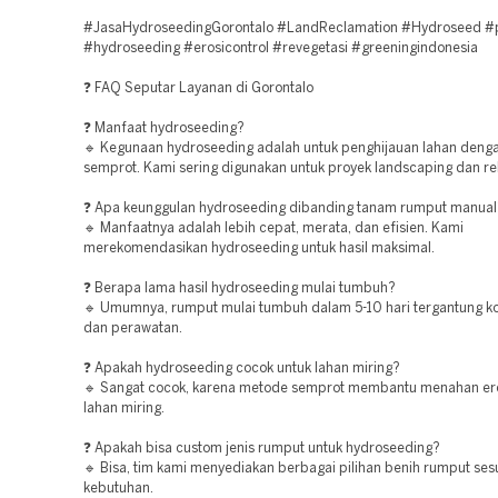
#JasaHydroseedingGorontalo #LandReclamation #Hydroseed #
#hydroseeding #erosicontrol #revegetasi #greeningindonesia
❓ FAQ Seputar Layanan di Gorontalo
❓ Manfaat hydroseeding?
🔹 Kegunaan hydroseeding adalah untuk penghijauan lahan den
semprot. Kami sering digunakan untuk proyek landscaping dan re
❓ Apa keunggulan hydroseeding dibanding tanam rumput manual
🔹 Manfaatnya adalah lebih cepat, merata, dan efisien. Kami
merekomendasikan hydroseeding untuk hasil maksimal.
❓ Berapa lama hasil hydroseeding mulai tumbuh?
🔹 Umumnya, rumput mulai tumbuh dalam 5-10 hari tergantung ko
dan perawatan.
❓ Apakah hydroseeding cocok untuk lahan miring?
🔹 Sangat cocok, karena metode semprot membantu menahan er
lahan miring.
❓ Apakah bisa custom jenis rumput untuk hydroseeding?
🔹 Bisa, tim kami menyediakan berbagai pilihan benih rumput ses
kebutuhan.