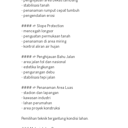
- penghijauan area bekas tambang
- stabilisasi tanah
- penanaman rumput cepat tumbuh
- pengendalian erosi
#### 🌱 Slope Protection
- mencegah longsor
- penguatan permukaan tanah
- penanaman di area miring
- kontrol aliran air hujan
#### 🌱 Penghijauan Bahu Jalan
- area jalan tol dan nasional
- estetika lingkungan
- pengurangan debu
- stabilisasi tepi jalan
#### 🌱 Penanaman Area Luas
- stadion dan lapangan
- kawasan industri
- lahan perumahan
- area proyek konstruksi
Pemilihan teknik tergantung kondisi lahan.