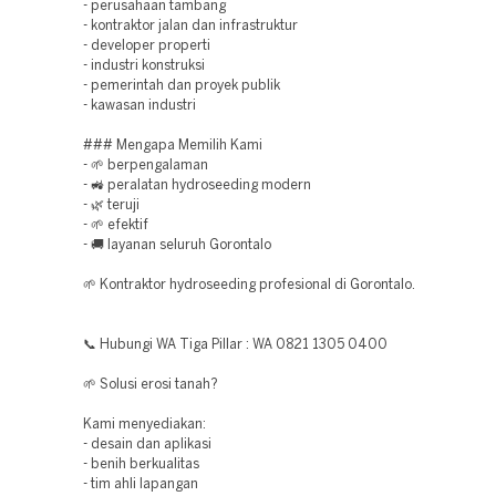
- perusahaan tambang
- kontraktor jalan dan infrastruktur
- developer properti
- industri konstruksi
- pemerintah dan proyek publik
- kawasan industri
### Mengapa Memilih Kami
- 🌱 berpengalaman
- 🚜 peralatan hydroseeding modern
- 🌿 teruji
- 🌱 efektif
- 🚚 layanan seluruh Gorontalo
🌱 Kontraktor hydroseeding profesional di Gorontalo.
📞 Hubungi WA Tiga Pillar : WA 0821 1305 0400
🌱 Solusi erosi tanah?
Kami menyediakan:
- desain dan aplikasi
- benih berkualitas
- tim ahli lapangan