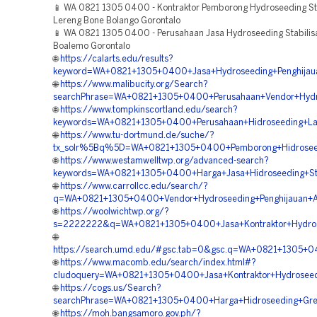
📱 WA 0821 1305 0400 - Kontraktor Pemborong Hydroseeding Sta
Lereng Bone Bolango Gorontalo
📱 WA 0821 1305 0400 - Perusahaan Jasa Hydroseeding Stabilis
Boalemo Gorontalo
🌐
https://calarts.edu/results?
keyword=WA+0821+1305+0400+Jasa+Hydroseeding+Penghijaua
🌐
https://www.malibucity.org/Search?
searchPhrase=WA+0821+1305+0400+Perusahaan+Vendor+Hydro
🌐
https://www.tompkinscortland.edu/search?
keywords=WA+0821+1305+0400+Perusahaan+Hidroseeding+Lan
🌐
https://www.tu-dortmund.de/suche/?
tx_solr%5Bq%5D=WA+0821+1305+0400+Pemborong+Hidroseedin
🌐
https://www.westamwelltwp.org/advanced-search?
keywords=WA+0821+1305+0400+Harga+Jasa+Hidroseeding+Stabi
🌐
https://www.carrollcc.edu/search/?
q=WA+0821+1305+0400+Vendor+Hydroseeding+Penghijauan+A
🌐
https://woolwichtwp.org/?
s=2222222&q=WA+0821+1305+0400+Jasa+Kontraktor+Hydrose
🌐
https://search.umd.edu/#gsc.tab=0&gsc.q=WA+0821+1305+0
🌐
https://www.macomb.edu/search/index.html#?
cludoquery=WA+0821+1305+0400+Jasa+Kontraktor+Hydroseedi
🌐
https://cogs.us/Search?
searchPhrase=WA+0821+1305+0400+Harga+Hidroseeding+Green
🌐
https://moh.bangsamoro.gov.ph/?