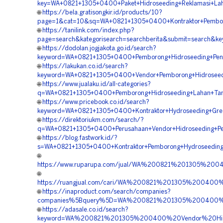
key=WA+0821+1305+0400+Paket+Hidroseeding+Reklamasi+Lah
🌐
https://bela.gratisongkir.id/products/10?
page=1&cat=10&sq=WA+0821+1305+0400+Kontraktor+Pemboro
🌐
https://tanilink.com/index.php?
page=search&kategorisearch=searchberita&submit=search&
🌐
https://dodolan.jogjakota.go.id/search?
keyword=WA+0821+1305+0400+Pemborong+Hidroseeding+Pengh
🌐
https://lakukan.co.id/search?
keyword=WA+0821+1305+0400+Vendor+Pemborong+Hidroseed
🌐
https://www.jualaku.id/all-categories?
q=WA+0821+1305+0400+Pemborong+Hidroseeding+Lahan+Tam
🌐
https://www.pricebook.co.id/search?
keyword=WA+0821+1305+0400+Kontraktor+Hydroseeding+Gree
🌐
https://direktoriukm.com/search/?
q=WA+0821+1305+0400+Perusahaan+Vendor+Hidroseeding+Pen
🌐
https://blog.fastwork.id/?
s=WA+0821+1305+0400+Kontraktor+Pemborong+Hydroseeding+
🌐
https://www.ruparupa.com/jual/WA%200821%201305%200
🌐
https://ruangjual.com/cari/WA%200821%201305%200400
🌐
https://inaproduct.com/search/companies?
companies%5Bquery%5D=WA%200821%201305%200400%20
🌐
https://adasale.co.id/search?
keyword=WA%200821%201305%200400%20Vendor%20Hidr