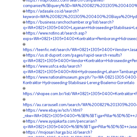
🌐
https://inaproduct.com/search/companies?
companies%5Bquery%5D=WA%200821%201305%200400%20
🌐
https://adasale.co.id/search?
keyword=WA%200821%201305%200400%20Biaya%20Hydros
🌐
https://business.ranchochamber.org/list/search?
q=WA+0821+1305+0400+Layanan+Hidroseeding+Stabilisasi+Le
🌐
https://www.notino.at/search.asp?
exps=WA+0821+1305+0400+Kontraktor+Pemborong+Hidroseed
🌐
https://teenfic.net/search/WA+0821+1305+0400+Vendor+Jasa
🌐
https://us.st-dupont.com/pages/rapid-search-results?
q=WA+0821+1305+0400+Vendor+Kontraktor+Hidroseeding+Pe
🌐
https://www.usfca.edu/search?
q=WA+0821+1305+0400+Ahli+Hydroseeding+Lahan+Tambang+
🌐
https://www.nationalmuseum.gov.ph/?s=WA-0821-1305-0400-
Kontraktor-Hydroseeding-Stabilisasi-Lereng-Boalemo-Gorontalo
🌐
https://shopee.com.br/list/WA+0821+1305+0400+Kontraktor+
🌐
https://au.carousell.com/search/WA%200821%201305%20
🌐
https://www.ebay.ie/sch/i.html?
_nkw=WA+0821+1305+0400+%5B%5BTiga+Pillar%5D%5D++Jasa
🌐
https://www.ayojakarta.com/pencarian?
q=WA+0821+1305+0400+%5B%5BTiga+Pillar%5D%5D++Jasa+Hid
🌐
https://mojosari.harga.biz.id/search?