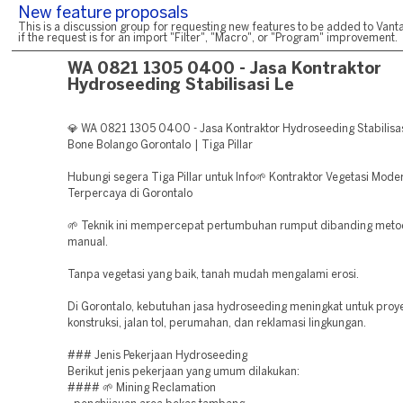
New feature proposals
This is a discussion group for requesting new features to be added to Vanta
if the request is for an import "Filter", "Macro", or "Program" improvement.
WA 0821 1305 0400 - Jasa Kontraktor
Hydroseeding Stabilisasi Le
💎 WA 0821 1305 0400 - Jasa Kontraktor Hydroseeding Stabilisa
Bone Bolango Gorontalo | Tiga Pillar
Hubungi segera Tiga Pillar untuk Info🌱 Kontraktor Vegetasi Mode
Terpercaya di Gorontalo
🌱 Teknik ini mempercepat pertumbuhan rumput dibanding met
manual.
Tanpa vegetasi yang baik, tanah mudah mengalami erosi.
Di Gorontalo, kebutuhan jasa hydroseeding meningkat untuk proy
konstruksi, jalan tol, perumahan, dan reklamasi lingkungan.
### Jenis Pekerjaan Hydroseeding
Berikut jenis pekerjaan yang umum dilakukan:
#### 🌱 Mining Reclamation