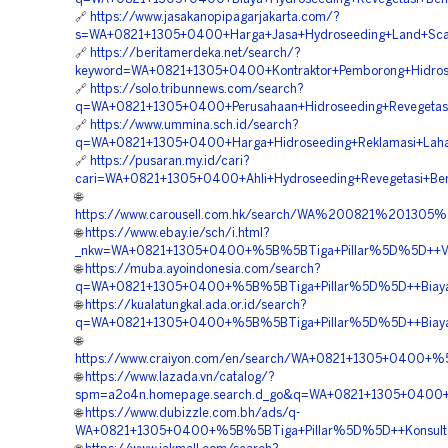
🔗
https://www.jasakanopipagarjakarta.com/?
s=WA+0821+1305+0400+Harga+Jasa+Hydroseeding+Land+Scap
🔗
https://beritamerdeka.net/search/?
keyword=WA+0821+1305+0400+Kontraktor+Pemborong+Hidrosee
🔗
https://solo.tribunnews.com/search?
q=WA+0821+1305+0400+Perusahaan+Hidroseeding+Revegetasi
🔗
https://www.ummina.sch.id/search?
q=WA+0821+1305+0400+Harga+Hidroseeding+Reklamasi+Laha
🔗
https://pusaran.my.id/cari?
cari=WA+0821+1305+0400+Ahli+Hydroseeding+Revegetasi+Be
🌐
https://www.carousell.com.hk/search/WA%200821%2013
🌐
https://www.ebay.ie/sch/i.html?
_nkw=WA+0821+1305+0400+%5B%5BTiga+Pillar%5D%5D++Vend
🌐
https://muba.ayoindonesia.com/search?
q=WA+0821+1305+0400+%5B%5BTiga+Pillar%5D%5D++Biaya+H
🌐
https://kualatungkal.ada.or.id/search?
q=WA+0821+1305+0400+%5B%5BTiga+Pillar%5D%5D++Biaya+
🌐
https://www.craiyon.com/en/search/WA+0821+1305+0400+%
🌐
https://www.lazada.vn/catalog/?
spm=a2o4n.homepage.search.d_go&q=WA+0821+1305+0400+%
🌐
https://www.dubizzle.com.bh/ads/q-
WA+0821+1305+0400+%5B%5BTiga+Pillar%5D%5D++Konsultan