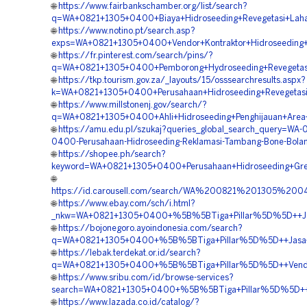
🌐
https://www.fairbankschamber.org/list/search?
q=WA+0821+1305+0400+Biaya+Hidroseeding+Revegetasi+Laha
🌐
https://www.notino.pt/search.asp?
exps=WA+0821+1305+0400+Vendor+Kontraktor+Hidroseeding
🌐
https://fr.pinterest.com/search/pins/?
q=WA+0821+1305+0400+Pemborong+Hydroseeding+Revegetasi
🌐
https://tkp.tourism.gov.za/_layouts/15/osssearchresults.aspx?
k=WA+0821+1305+0400+Perusahaan+Hidroseeding+Revegetasi
🌐
https://www.millstonenj.gov/search/?
q=WA+0821+1305+0400+Ahli+Hidroseeding+Penghijauan+Area
🌐
https://amu.edu.pl/szukaj?queries_global_search_query=WA-
0400-Perusahaan-Hidroseeding-Reklamasi-Tambang-Bone-Bolan
🌐
https://shopee.ph/search?
keyword=WA+0821+1305+0400+Perusahaan+Hidroseeding+Gree
🌐
https://id.carousell.com/search/WA%200821%201305%2
🌐
https://www.ebay.com/sch/i.html?
_nkw=WA+0821+1305+0400+%5B%5BTiga+Pillar%5D%5D++Jasa+
🌐
https://bojonegoro.ayoindonesia.com/search?
q=WA+0821+1305+0400+%5B%5BTiga+Pillar%5D%5D++Jasa+Hi
🌐
https://lebak.terdekat.or.id/search?
q=WA+0821+1305+0400+%5B%5BTiga+Pillar%5D%5D++Vendor+
🌐
https://www.sribu.com/id/browse-services?
search=WA+0821+1305+0400+%5B%5BTiga+Pillar%5D%5D++Kon
🌐
https://www.lazada.co.id/catalog/?