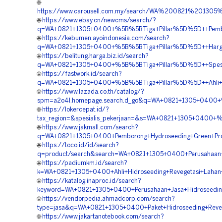
🌐
https://www.carousell.com.my/search/WA%200821%2013
🌐
https://www.ebay.cn/newcms/search/?
q=WA+0821+1305+0400+%5B%5BTiga+Pillar%5D%5D++Pemboro
🌐
https://kebumen.ayoindonesia.com/search?
q=WA+0821+1305+0400+%5B%5BTiga+Pillar%5D%5D++Harga+
🌐
https://belitung.harga.biz.id/search?
q=WA+0821+1305+0400+%5B%5BTiga+Pillar%5D%5D++Spesial
🌐
https://fastwork.id/search?
q=WA+0821+1305+0400+%5B%5BTiga+Pillar%5D%5D++Ahli+Hy
🌐
https://www.lazada.co.th/catalog/?
spm=a2o4l.homepage.search.d_go&q=WA+0821+1305+0400+%5
🌐
https://lokercepat.id/?
tax_region=&spesialis_pekerjaan=&s=WA+0821+1305+0400+
🌐
https://www.jakmall.com/search?
q=WA+0821+1305+0400+Pemborong+Hydroseeding+Green+Proj
🌐
https://toco.id/id/search?
q=product/search&search=WA+0821+1305+0400+Perusahaan+H
🌐
https://padiumkm.id/search?
k=WA+0821+1305+0400+Ahli+Hidroseeding+Revegetasi+Lahan
🌐
https://katalog.inaproc.id/search?
keyword=WA+0821+1305+0400+Perusahaan+Jasa+Hidroseeding
🌐
https://vendorpedia.ahmadcorp.com/search?
type=jasa&q=WA+0821+1305+0400+Paket+Hidroseeding+Reveg
🌐
https://www.jakartanotebook.com/search?