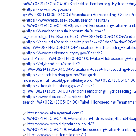
s=WA+0821+1305+0400+Kontraktor+Pemborong+Hydroseeding
🌐
https://www.mpd.gov.ar/?
q=WA+0821+1305+0400+Perusahaan+Hidroseeding+Green+Proj
🌐
https://www.westsussex.gov.uk/search-results/?
s=WA+0821+1305+0400+Spesialis+Hydroseeding+Lahan+Tamb
🌐
https://www.hochschule-bochum.de/suche/?
tx_kesearch_pi1%5Bsword%5D=WA+0821+1305+0400+Vendor+K
🌐
https://scsu.edu/search-results.php?cx=e29dae384dac926e
8&q=WA+0821+1305+0400+Perusahaan+Hidroseeding+Stabilisa
🌐
https://www.madisoncounty.ny.gov/Search?
searchPhrase=WA+0821+1305+0400+Paket+Hidroseeding+Pengh
🌐
https://bigbend.edu/search/?
q=WA+0821+1305+0400+Perusahaan+Jasa+Hidroseeding+Reveg
🌐
https://search.bo.dsaj.gov.mo/?lang=zh-
mo&scope=full_text&type=all&keyword=WA+0821+1305+0400+
🌐
https://thongkehaiphong.gov.vn/seek/?
q=WA+0821+1305+0400+Vendor+Pemborong+Hydroseeding+Gree
🌐
https://www.etbu.edu/search/node?
search=WA+0821+1305+0400+Paket+Hidroseeding+Penanaman
🔗
https://www.ekajayasteel.com/?
s=WA+0821+1305+0400+Perusahaan+Hidroseeding+Land+Scapi
🔗
https://www.presisiciptakreasi.co.id/?
s=WA+0821+1305+0400+Paket+Hidroseeding+Lahan+Tambang+
🔗
https://www.voaindonesia.com/s?