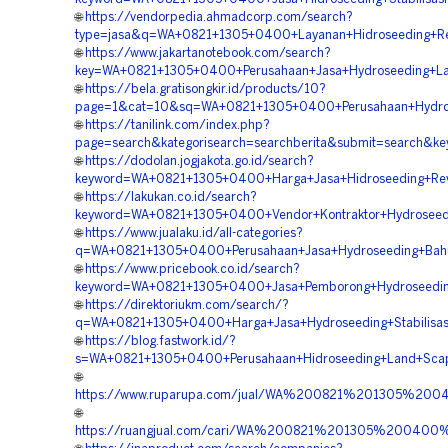
🌐
https://vendorpedia.ahmadcorp.com/search?
type=jasa&q=WA+0821+1305+0400+Layanan+Hidroseeding+Re
🌐
https://www.jakartanotebook.com/search?
key=WA+0821+1305+0400+Perusahaan+Jasa+Hydroseeding+La
🌐
https://bela.gratisongkir.id/products/10?
page=1&cat=10&sq=WA+0821+1305+0400+Perusahaan+Hydrosee
🌐
https://tanilink.com/index.php?
page=search&kategorisearch=searchberita&submit=search
🌐
https://dodolan.jogjakota.go.id/search?
keyword=WA+0821+1305+0400+Harga+Jasa+Hidroseeding+Reve
🌐
https://lakukan.co.id/search?
keyword=WA+0821+1305+0400+Vendor+Kontraktor+Hydroseedi
🌐
https://www.jualaku.id/all-categories?
q=WA+0821+1305+0400+Perusahaan+Jasa+Hydroseeding+Bahu
🌐
https://www.pricebook.co.id/search?
keyword=WA+0821+1305+0400+Jasa+Pemborong+Hydroseedin
🌐
https://direktoriukm.com/search/?
q=WA+0821+1305+0400+Harga+Jasa+Hydroseeding+Stabilisas
🌐
https://blog.fastwork.id/?
s=WA+0821+1305+0400+Perusahaan+Hidroseeding+Land+Scapi
🌐
https://www.ruparupa.com/jual/WA%200821%201305%20
🌐
https://ruangjual.com/cari/WA%200821%201305%20040