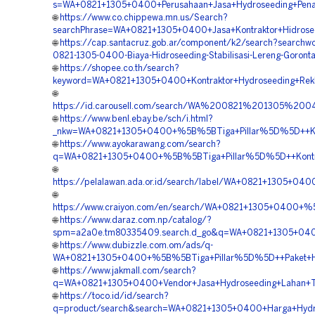
s=WA+0821+1305+0400+Perusahaan+Jasa+Hydroseeding+Pena
🌐
https://www.co.chippewa.mn.us/Search?
searchPhrase=WA+0821+1305+0400+Jasa+Kontraktor+Hidrosee
🌐
https://cap.santacruz.gob.ar/component/k2/search?searchw
0821-1305-0400-Biaya-Hidroseeding-Stabilisasi-Lereng-Goronta
🌐
https://shopee.co.th/search?
keyword=WA+0821+1305+0400+Kontraktor+Hydroseeding+Rekl
🌐
https://id.carousell.com/search/WA%200821%201305%20
🌐
https://www.benl.ebay.be/sch/i.html?
_nkw=WA+0821+1305+0400+%5B%5BTiga+Pillar%5D%5D++Kontr
🌐
https://www.ayokarawang.com/search?
q=WA+0821+1305+0400+%5B%5BTiga+Pillar%5D%5D++Kontrakt
🌐
https://pelalawan.ada.or.id/search/label/WA+0821+1305+
🌐
https://www.craiyon.com/en/search/WA+0821+1305+0400+%
🌐
https://www.daraz.com.np/catalog/?
spm=a2a0e.tm80335409.search.d_go&q=WA+0821+1305+0400+
🌐
https://www.dubizzle.com.om/ads/q-
WA+0821+1305+0400+%5B%5BTiga+Pillar%5D%5D++Paket+Hidr
🌐
https://www.jakmall.com/search?
q=WA+0821+1305+0400+Vendor+Jasa+Hydroseeding+Lahan+T
🌐
https://toco.id/id/search?
q=product/search&search=WA+0821+1305+0400+Harga+Hydro