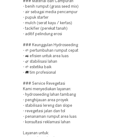
### Material dan Campuran
- benih rumput (grass seed mix)
- air sebagai media pencampur
- pupuk starter
- mulch (serat kayu / kertas)
- tackifier (perekat tanah)
- aditif pelindung erosi
### Keunggulan Hydroseeding
- 🌱 pertumbuhan rumput cepat
- 🚜 efisien untuk area luas
- 🌿 stabilisasi lahan
- 🌱 estetika baik
- 🚚 tim profesional
### Service Revegetasi
Kami menyediakan layanan:
- hydroseeding lahan tambang
- penghijauan area proyek
- stabilisasi lereng dan slope
- revegetasi jalan dan tol
- penanaman rumput area luas
- konsultasi reklamasi lahan
Layanan untuk: