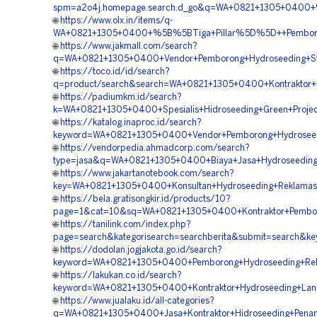
spm=a2o4j.homepage.search.d_go&q=WA+0821+1305+0400+%
🌐
https://www.olx.in/items/q-
WA+0821+1305+0400+%5B%5BTiga+Pillar%5D%5D++Pemborong+
🌐
https://www.jakmall.com/search?
q=WA+0821+1305+0400+Vendor+Pemborong+Hydroseeding+Stab
🌐
https://toco.id/id/search?
q=product/search&search=WA+0821+1305+0400+Kontraktor+
🌐
https://padiumkm.id/search?
k=WA+0821+1305+0400+Spesialis+Hidroseeding+Green+Projec
🌐
https://katalog.inaproc.id/search?
keyword=WA+0821+1305+0400+Vendor+Pemborong+Hydroseedi
🌐
https://vendorpedia.ahmadcorp.com/search?
type=jasa&q=WA+0821+1305+0400+Biaya+Jasa+Hydroseeding+
🌐
https://www.jakartanotebook.com/search?
key=WA+0821+1305+0400+Konsultan+Hydroseeding+Reklamas
🌐
https://bela.gratisongkir.id/products/10?
page=1&cat=10&sq=WA+0821+1305+0400+Kontraktor+Pembor
🌐
https://tanilink.com/index.php?
page=search&kategorisearch=searchberita&submit=search&
🌐
https://dodolan.jogjakota.go.id/search?
keyword=WA+0821+1305+0400+Pemborong+Hydroseeding+Rekl
🌐
https://lakukan.co.id/search?
keyword=WA+0821+1305+0400+Kontraktor+Hydroseeding+Land
🌐
https://www.jualaku.id/all-categories?
q=WA+0821+1305+0400+Jasa+Kontraktor+Hidroseeding+Pena