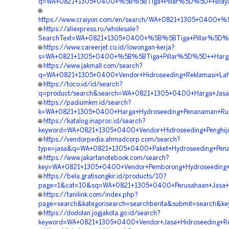
q=WA+0821+1305+0400+%5B%5BTiga+Pillar%5D%5D++Biaya+Hi
🌐
https://www.craiyon.com/en/search/WA+0821+1305+0400+%5
🌐
https://aliexpress.ru/wholesale?
SearchText=WA+0821+1305+0400+%5B%5BTiga+Pillar%5D%5D
🌐
https://www.careerjet.co.id/lowongan-kerja?
s=WA+0821+1305+0400+%5B%5BTiga+Pillar%5D%5D++Harga+H
🌐
https://www.jakmall.com/search?
q=WA+0821+1305+0400+Vendor+Hidroseeding+Reklamasi+Laha
🌐
https://toco.id/id/search?
q=product/search&search=WA+0821+1305+0400+Harga+Jasa+H
🌐
https://padiumkm.id/search?
k=WA+0821+1305+0400+Harga+Hydroseeding+Penanaman+Rump
🌐
https://katalog.inaproc.id/search?
keyword=WA+0821+1305+0400+Vendor+Hidroseeding+Penghija
🌐
https://vendorpedia.ahmadcorp.com/search?
type=jasa&q=WA+0821+1305+0400+Paket+Hydroseeding+Pena
🌐
https://www.jakartanotebook.com/search?
key=WA+0821+1305+0400+Vendor+Pemborong+Hydroseeding+R
🌐
https://bela.gratisongkir.id/products/10?
page=1&cat=10&sq=WA+0821+1305+0400+Perusahaan+Jasa+Hid
🌐
https://tanilink.com/index.php?
page=search&kategorisearch=searchberita&submit=search&k
🌐
https://dodolan.jogjakota.go.id/search?
keyword=WA+0821+1305+0400+Vendor+Jasa+Hidroseeding+Rev