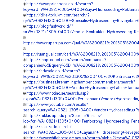
🌐
https://www.pricebook.co.id/search?
keyword=WA+0821+1305+0400+Biaya+Hidroseeding+Reklamas
🌐
https://direktoriukm.com/search/?
q=WA+0821+1305+0400+Spesialis+Hydroseeding+Revegetasi+
🌐
https://blog.fastwork.id/?
s=WA+0821+1305+0400+Vendor+Kontraktor+Hydroseeding+Rek
🌐
https://www.ruparupa.com/jual/WA%200821%201305%200
🌐
https://ruangjual.com/cari/WA%200821%201305%200400%
🌐
https://inaproduct.com/search/companies?
companies%5Bquery%5D=WA%200821%201305%200400%20
🌐
https://adasale.co.id/search?
keyword=WA%200821%201305%200400%20Kontraktor%20Hi
🌐
https://business.kremmlingchamber.com/members/search?
q=WA+0821+1305+0400+Vendor+Hydroseeding+Lahan+Tamban
🌐
https://www.notino.se/search.asp?
exps=WA+0821+1305+0400+Perusahaan+Vendor+Hydroseeding
🌐
https://www.youtube.com/results?
search_query=WA+0821+1305+0400+Vendor+Hydroseeding+Pen
🌐
https://tuklas.up.edu.ph/Search/Results?
lookfor=WA+0821+1305+0400+Pemborong+Hydroseeding+Pena
🌐
https://ki.se/addsearch?
search=WA+0821+1305+0400+Layanan+Hidroseeding+Revegeta
🌐
https://www.whitehorse.vic.gov.au/search/global?keys=WA-082