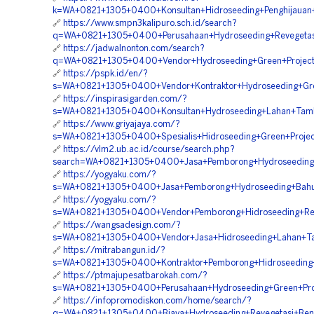
k=WA+0821+1305+0400+Konsultan+Hidroseeding+Penghijauan+
🔗
https://www.smpn3kalipuro.sch.id/search?
q=WA+0821+1305+0400+Perusahaan+Hydroseeding+Revegetasi
🔗
https://jadwalnonton.com/search?
q=WA+0821+1305+0400+Vendor+Hydroseeding+Green+Project+
🔗
https://pspk.id/en/?
s=WA+0821+1305+0400+Vendor+Kontraktor+Hydroseeding+Gre
🔗
https://inspirasigarden.com/?
s=WA+0821+1305+0400+Konsultan+Hydroseeding+Lahan+Tamba
🔗
https://www.griyajaya.com/?
s=WA+0821+1305+0400+Spesialis+Hidroseeding+Green+Projec
🔗
https://vlm2.ub.ac.id/course/search.php?
search=WA+0821+1305+0400+Jasa+Pemborong+Hydroseeding+
🔗
https://yogyaku.com/?
s=WA+0821+1305+0400+Jasa+Pemborong+Hydroseeding+Bahu+J
🔗
https://yogyaku.com/?
s=WA+0821+1305+0400+Vendor+Pemborong+Hidroseeding+Reve
🔗
https://wangsadesign.com/?
s=WA+0821+1305+0400+Vendor+Jasa+Hidroseeding+Lahan+Ta
🔗
https://mitrabangun.id/?
s=WA+0821+1305+0400+Kontraktor+Pemborong+Hidroseeding+
🔗
https://ptmajupesatbarokah.com/?
s=WA+0821+1305+0400+Perusahaan+Hydroseeding+Green+Proj
🔗
https://infopromodiskon.com/home/search/?
q=WA+0821+1305+0400+Biaya+Hydroseeding+Revegetasi+Bend