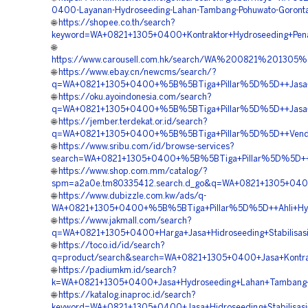
0400-Layanan-Hydroseeding-Lahan-Tambang-Pohuwato-Goronta
🌐
https://shopee.co.th/search?
keyword=WA+0821+1305+0400+Kontraktor+Hydroseeding+Pen
🌐
https://www.carousell.com.hk/search/WA%200821%2013
🌐
https://www.ebay.cn/newcms/search/?
q=WA+0821+1305+0400+%5B%5BTiga+Pillar%5D%5D++Jasa+Hy
🌐
https://oku.ayoindonesia.com/search?
q=WA+0821+1305+0400+%5B%5BTiga+Pillar%5D%5D++Jasa+Pe
🌐
https://jember.terdekat.or.id/search?
q=WA+0821+1305+0400+%5B%5BTiga+Pillar%5D%5D++Vendor
🌐
https://www.sribu.com/id/browse-services?
search=WA+0821+1305+0400+%5B%5BTiga+Pillar%5D%5D++Ja
🌐
https://www.shop.com.mm/catalog/?
spm=a2a0e.tm80335412.search.d_go&q=WA+0821+1305+0400
🌐
https://www.dubizzle.com.kw/ads/q-
WA+0821+1305+0400+%5B%5BTiga+Pillar%5D%5D++Ahli+Hyd
🌐
https://www.jakmall.com/search?
q=WA+0821+1305+0400+Harga+Jasa+Hidroseeding+Stabilisasi
🌐
https://toco.id/id/search?
q=product/search&search=WA+0821+1305+0400+Jasa+Kontrak
🌐
https://padiumkm.id/search?
k=WA+0821+1305+0400+Jasa+Hydroseeding+Lahan+Tambang+
🌐
https://katalog.inaproc.id/search?
keyword=WA+0821+1305+0400+Jasa+Hidroseeding+Stabilisasi