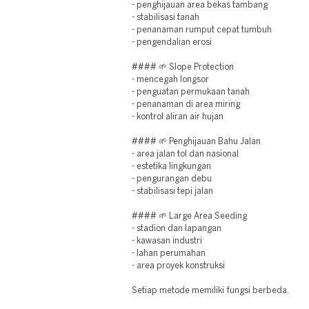
- penghijauan area bekas tambang
- stabilisasi tanah
- penanaman rumput cepat tumbuh
- pengendalian erosi
#### 🌱 Slope Protection
- mencegah longsor
- penguatan permukaan tanah
- penanaman di area miring
- kontrol aliran air hujan
#### 🌱 Penghijauan Bahu Jalan
- area jalan tol dan nasional
- estetika lingkungan
- pengurangan debu
- stabilisasi tepi jalan
#### 🌱 Large Area Seeding
- stadion dan lapangan
- kawasan industri
- lahan perumahan
- area proyek konstruksi
Setiap metode memiliki fungsi berbeda.