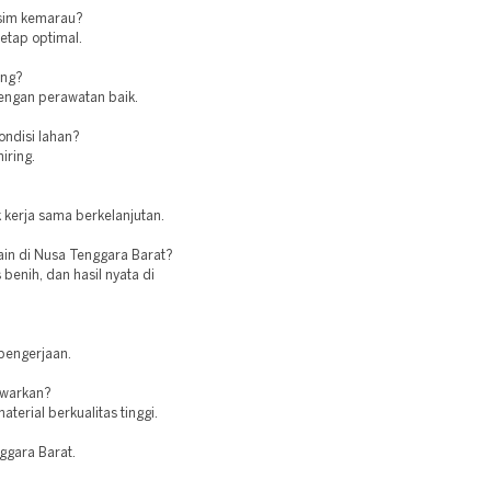
usim kemarau?
tetap optimal.
ing?
engan perawatan baik.
ndisi lahan?
iring.
 kerja sama berkelanjutan.
lain di Nusa Tenggara Barat?
enih, dan hasil nyata di
pengerjaan.
awarkan?
erial berkualitas tinggi.
nggara Barat.