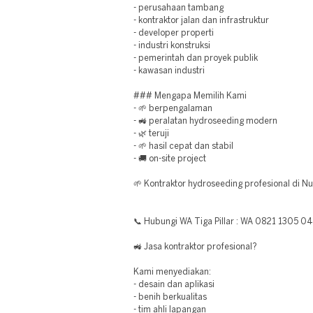
- perusahaan tambang
- kontraktor jalan dan infrastruktur
- developer properti
- industri konstruksi
- pemerintah dan proyek publik
- kawasan industri
### Mengapa Memilih Kami
- 🌱 berpengalaman
- 🚜 peralatan hydroseeding modern
- 🌿 teruji
- 🌱 hasil cepat dan stabil
- 🚚 on-site project
🌱 Kontraktor hydroseeding profesional di N
📞 Hubungi WA Tiga Pillar : WA 0821 1305 0
🚜 Jasa kontraktor profesional?
Kami menyediakan:
- desain dan aplikasi
- benih berkualitas
- tim ahli lapangan