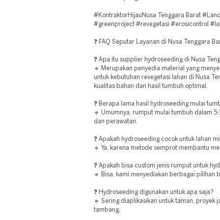
#KontraktorHijauNusa Tenggara Barat #La
#greenproject #revegetasi #erosicontrol #l
❓ FAQ Seputar Layanan di Nusa Tenggara Ba
❓ Apa itu supplier hydroseeding di Nusa Ten
🔹 Merupakan penyedia material yang menye
untuk kebutuhan revegetasi lahan di Nusa T
kualitas bahan dan hasil tumbuh optimal.
❓ Berapa lama hasil hydroseeding mulai tum
🔹 Umumnya, rumput mulai tumbuh dalam 5-10
dan perawatan.
❓ Apakah hydroseeding cocok untuk lahan mi
🔹 Ya, karena metode semprot membantu men
❓ Apakah bisa custom jenis rumput untuk hy
🔹 Bisa, kami menyediakan berbagai pilihan 
❓ Hydroseeding digunakan untuk apa saja?
🔹 Sering diaplikasikan untuk taman, proyek ja
tambang.