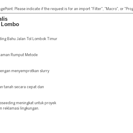
ePoint. Please indicate if the request is for an import "Filter", "Macro", or "P
lis
l Lombo
ding Bahu Jalan Tol Lombok Timur
nanaman Rumput Metode
dengan menyemprotkan slurry
 tanah secara cepat dan
roseeding meningkat untuk proyek
an reklamasi lingkungan.
: