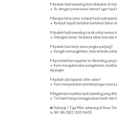
❓ Apakah hydroseeding bisa dilakukan di m
🔹 Ya, dengan penyiraman intensif agar hasil 
❓ Berapa lama umur rumput hasil hydroseed
🔹 Rumput dapat bertahan bertahun-tahun d
❓ Apakah hydroseeding cocok untuk semua ko
🔹 Sebagian besar, terutama lahan luas dan m
❓ Apakah bisa kerja sama jangka panjang?
🔹 Sangat memungkinkan, kami terbuka untuk
❓ Apa kelebihan supplier ini dibanding yang 
🔹 Kami mengutamakan pengalaman, kualitas b
lapangan.
❓ Apakah ada layanan after sales?
🔹 Kami menyediakan pendampingan pasca 
❓ Bagaimana kualitas hydroseeding yang dit
🔹 Tim kami hanya menggunakan benih dan mat
☎️ Hubungi | Tiga Pillar sekarang di Nusa Te
📞 WA: WA 0821 1305 0400