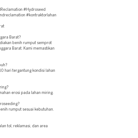
ndReclamation #Hydroseed
andreclamation #kontraktorlahan
rat
ggara Barat?
diakan benih rumput semprot
enggara Barat. Kami memastikan
buh?
 hari tergantung kondisi lahan
ring?
ahan erosi pada lahan miring.
droseeding?
benih rumput sesuai kebutuhan.
lan tol, reklamasi, dan area