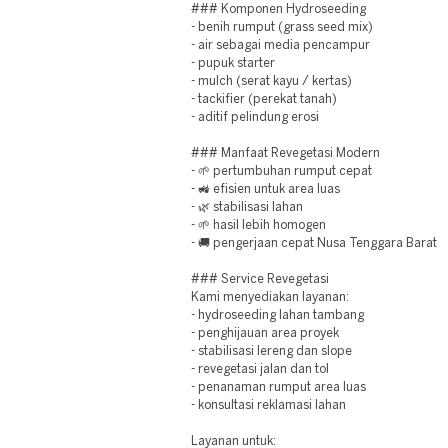
### Komponen Hydroseeding
- benih rumput (grass seed mix)
- air sebagai media pencampur
- pupuk starter
- mulch (serat kayu / kertas)
- tackifier (perekat tanah)
- aditif pelindung erosi
### Manfaat Revegetasi Modern
- 🌱 pertumbuhan rumput cepat
- 🚜 efisien untuk area luas
- 🌿 stabilisasi lahan
- 🌱 hasil lebih homogen
- 🚚 pengerjaan cepat Nusa Tenggara Barat
### Service Revegetasi
Kami menyediakan layanan:
- hydroseeding lahan tambang
- penghijauan area proyek
- stabilisasi lereng dan slope
- revegetasi jalan dan tol
- penanaman rumput area luas
- konsultasi reklamasi lahan
Layanan untuk: