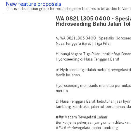
New feature proposals
This is a discussion group for requesting new features to be added to Vantag
WA 0821 1305 0400 - Spesia
Hidroseeding Bahu Jalan To
📞 WA 0821 1305 0400 - Spesialis Hidrosee
Nusa Tenggara Barat | Tiga Pillar
Hubungi segera Tiga Pillar untuk Info🌿 Pe
Hydroseeding di Nusa Tenggara Barat
🌱 Hydroseeding adalah metode revegetasi 
benih ke lahan.
Hydroseeding membantu menutup permukaan
merata.
Di Nusa Tenggara Barat, kebutuhan jasa hyd
tambang, konstruksi, jalan tol, perumahan, d
### Macam Revegetasi Lahan
Berikut jenis pekerjaan yang umum dilakukan
#### 🌱 Revegetasi Lahan Tambang