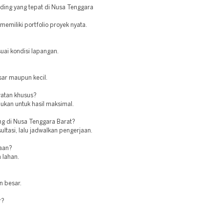
ding yang tepat di Nusa Tenggara
memiliki portfolio proyek nyata.
uai kondisi lapangan.
sar maupun kecil.
atan khusus?
ukan untuk hasil maksimal.
g di Nusa Tenggara Barat?
ltasi, lalu jadwalkan pengerjaan.
jaan?
 lahan.
n besar.
r?