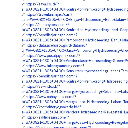
🔗
https://sava.co.id/?
s=WA+0821+1305+0400+Kontraktor+Pemborong+Hydroseeding+R
🔗
https://trowulan.my.id/cari?
cari=WA+0821+1305+0400+Biaya+Hidroseeding+Bahu+Jalan+Tol
🔗
https://canopybesi.com/?
s=WA+0821+1305+0400+Kontraktor+Hydroseeding+Land+Scapi
🔗
https://pendibajaringan.com/?
s=WA+0821+1305+0400+Pemborong+Hydroseeding+Bahu+Jalan
🔗
https://data.acehprov.go.id/dataset?
q=WA+0821+1305+0400+Jasa+Pemborong+Hydroseeding+Green+
🔗
https://www.pusatjayamix.com/?
s=WA+0821+1305+0400+Vendor+Jasa+Hidroseeding+Green+Pro
🔗
https://www.tukangbandung.com/?
s=WA+0821+1305+0400+Konsultan+Hydroseeding+Lahan+Tamba
🔗
https://pendibajaringan.com/?
s=WA+0821+1305+0400+Kontraktor+Pemborong+Hidroseeding+
🔗
https://aswindo.id/?
s=WA+0821+1305+0400+Harga+Hydroseeding+Reklamasi+Lahan
🔗
https://www.cahayaasa.com/?
s=WA+0821+1305+0400+Harga+Jasa+Hidroseeding+Lahan+Tam
🔗
https://kontraktoryogyakarta.id/?
s=WA+0821+1305+0400+Vendor+Hydroseeding+Revegetasi+Lah
🔗
https://saktidesain.com/?
s=WA+0821+1305+0400+Harga+Jasa+Hydroseeding+Revegetasi
🔗
https://jasabajaringansemarang.com/?