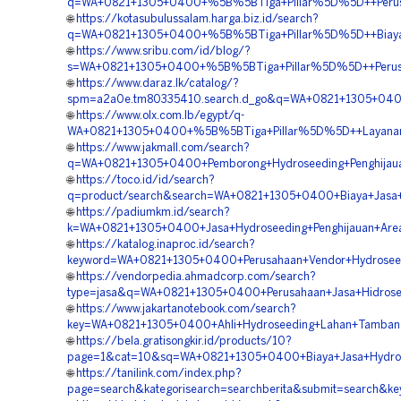
q=WA+0821+1305+0400+%5B%5BTiga+Pillar%5D%5D++Perusahaa
🌐
https://kotasubulussalam.harga.biz.id/search?
q=WA+0821+1305+0400+%5B%5BTiga+Pillar%5D%5D++Biaya+Ja
🌐
https://www.sribu.com/id/blog/?
s=WA+0821+1305+0400+%5B%5BTiga+Pillar%5D%5D++Perusahaa
🌐
https://www.daraz.lk/catalog/?
spm=a2a0e.tm80335410.search.d_go&q=WA+0821+1305+0400+
🌐
https://www.olx.com.lb/egypt/q-
WA+0821+1305+0400+%5B%5BTiga+Pillar%5D%5D++Layanan+Hi
🌐
https://www.jakmall.com/search?
q=WA+0821+1305+0400+Pemborong+Hydroseeding+Penghijauan
🌐
https://toco.id/id/search?
q=product/search&search=WA+0821+1305+0400+Biaya+Jasa+Hy
🌐
https://padiumkm.id/search?
k=WA+0821+1305+0400+Jasa+Hydroseeding+Penghijauan+Area+
🌐
https://katalog.inaproc.id/search?
keyword=WA+0821+1305+0400+Perusahaan+Vendor+Hydroseedin
🌐
https://vendorpedia.ahmadcorp.com/search?
type=jasa&q=WA+0821+1305+0400+Perusahaan+Jasa+Hidroseedi
🌐
https://www.jakartanotebook.com/search?
key=WA+0821+1305+0400+Ahli+Hydroseeding+Lahan+Tambang+
🌐
https://bela.gratisongkir.id/products/10?
page=1&cat=10&sq=WA+0821+1305+0400+Biaya+Jasa+Hydrose
🌐
https://tanilink.com/index.php?
page=search&kategorisearch=searchberita&submit=search&