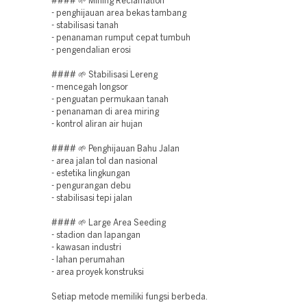
#### 🌱 Mining Reclamation
- penghijauan area bekas tambang
- stabilisasi tanah
- penanaman rumput cepat tumbuh
- pengendalian erosi
#### 🌱 Stabilisasi Lereng
- mencegah longsor
- penguatan permukaan tanah
- penanaman di area miring
- kontrol aliran air hujan
#### 🌱 Penghijauan Bahu Jalan
- area jalan tol dan nasional
- estetika lingkungan
- pengurangan debu
- stabilisasi tepi jalan
#### 🌱 Large Area Seeding
- stadion dan lapangan
- kawasan industri
- lahan perumahan
- area proyek konstruksi
Setiap metode memiliki fungsi berbeda.