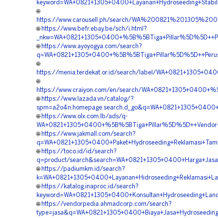
keyword=WA+0821+1305+0400+Layanan+Hydroseeding+Stabilis
🌐
https://www.carousell.ph/search/WA%200821%201305%20
🌐
https://www.befr.ebay.be/sch/i.html?
_nkw=WA+0821+1305+0400+%5B%5BTiga+Pillar%5D%5D++Paket
🌐
https://www.ayoyogya.com/search?
q=WA+0821+1305+0400+%5B%5BTiga+Pillar%5D%5D++Perusaha
🌐
https://menia.terdekat.or.id/search/label/WA+0821+1305+0
🌐
https://www.craiyon.com/en/search/WA+0821+1305+0400+%5B
🌐
https://www.lazada.vn/catalog/?
spm=a2o4n.homepage.search.d_go&q=WA+0821+1305+0400+%5
🌐
https://www.olx.com.lb/ads/q-
WA+0821+1305+0400+%5B%5BTiga+Pillar%5D%5D++Vendor+Jas
🌐
https://www.jakmall.com/search?
q=WA+0821+1305+0400+Paket+Hydroseeding+Reklamasi+Tamba
🌐
https://toco.id/id/search?
q=product/search&search=WA+0821+1305+0400+Harga+Jasa+Hi
🌐
https://padiumkm.id/search?
k=WA+0821+1305+0400+Layanan+Hidroseeding+Reklamasi+Lah
🌐
https://katalog.inaproc.id/search?
keyword=WA+0821+1305+0400+Konsultan+Hydroseeding+Land+S
🌐
https://vendorpedia.ahmadcorp.com/search?
type=jasa&q=WA+0821+1305+0400+Biaya+Jasa+Hydroseeding+R