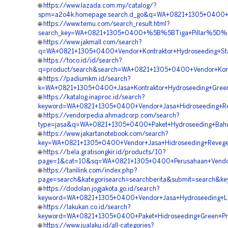
🌐
https://www.lazada.com.my/catalog/?
spm=a2o4k.homepage.search.d_go&q=WA+0821+1305+0400+%5
🌐
https://www.temu.com/search_result.html?
search_key=WA+0821+1305+0400+%5B%5BTiga+Pillar%5D%5D+
🌐
https://www.jakmall.com/search?
q=WA+0821+1305+0400+Vendor+Kontraktor+Hydroseeding+Stabi
🌐
https://toco.id/id/search?
q=product/search&search=WA+0821+1305+0400+Vendor+Kontra
🌐
https://padiumkm.id/search?
k=WA+0821+1305+0400+Jasa+Kontraktor+Hydroseeding+Green+
🌐
https://katalog.inaproc.id/search?
keyword=WA+0821+1305+0400+Vendor+Jasa+Hidroseeding+Rek
🌐
https://vendorpedia.ahmadcorp.com/search?
type=jasa&q=WA+0821+1305+0400+Paket+Hydroseeding+Bahu+J
🌐
https://www.jakartanotebook.com/search?
key=WA+0821+1305+0400+Vendor+Jasa+Hidroseeding+Revegeta
🌐
https://bela.gratisongkir.id/products/10?
page=1&cat=10&sq=WA+0821+1305+0400+Perusahaan+Vendor+H
🌐
https://tanilink.com/index.php?
page=search&kategorisearch=searchberita&submit=search&k
🌐
https://dodolan.jogjakota.go.id/search?
keyword=WA+0821+1305+0400+Vendor+Jasa+Hydroseeding+Lan
🌐
https://lakukan.co.id/search?
keyword=WA+0821+1305+0400+Paket+Hidroseeding+Green+Proj
🌐
https://www.jualaku.id/all-categories?