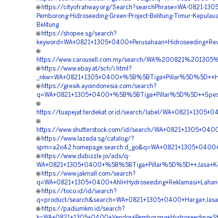
🌐
https://cityofrahway.org/Search?searchPhrase=WA-0821-130
Pemborong-Hidroseeding-Green-Project-Belitung-Timur-Kepulau
Belitung
🌐
https://shopee.sg/search?
keyword=WA+0821+1305+0400+Perusahaan+Hidroseeding+Reveg
🌐
https://www.carousell.com.my/search/WA%200821%2013
🌐
https://www.ebay.at/sch/i.html?
_nkw=WA+0821+1305+0400+%5B%5BTiga+Pillar%5D%5D++Harg
🌐
https://gresik.ayoindonesia.com/search?
q=WA+0821+1305+0400+%5B%5BTiga+Pillar%5D%5D++Spesiali
🌐
https://tuapejat.terdekat.or.id/search/label/WA+0821+130
🌐
https://www.shutterstock.com/id/search/WA+0821+1305+04
🌐
https://www.lazada.sg/catalog/?
spm=a2o42.homepage.search.d_go&q=WA+0821+1305+0400+%5
🌐
https://www.dubizzle.jo/ads/q-
WA+0821+1305+0400+%5B%5BTiga+Pillar%5D%5D++Jasa+Kontr
🌐
https://www.jakmall.com/search?
q=WA+0821+1305+0400+Ahli+Hydroseeding+Reklamasi+Lahan+
🌐
https://toco.id/id/search?
q=product/search&search=WA+0821+1305+0400+Harga+Jasa+
🌐
https://padiumkm.id/search?
k=WA+0821+1305+0400+Vendor+Pemborong+Hydroseeding+Stab