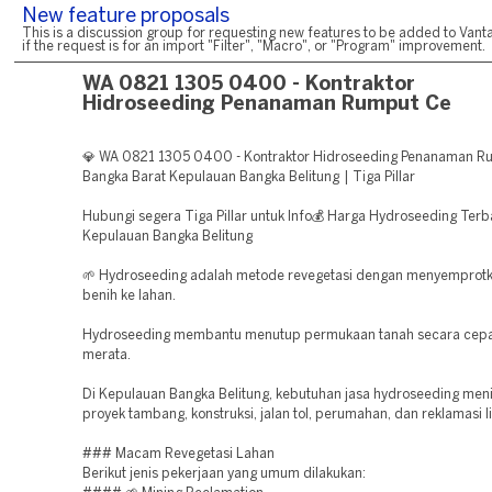
New feature proposals
This is a discussion group for requesting new features to be added to Vanta
if the request is for an import "Filter", "Macro", or "Program" improvement.
WA 0821 1305 0400 - Kontraktor
Hidroseeding Penanaman Rumput Ce
💎 WA 0821 1305 0400 - Kontraktor Hidroseeding Penanaman R
Bangka Barat Kepulauan Bangka Belitung | Tiga Pillar
Hubungi segera Tiga Pillar untuk Info💰 Harga Hydroseeding Terba
Kepulauan Bangka Belitung
🌱 Hydroseeding adalah metode revegetasi dengan menyemprotk
benih ke lahan.
Hydroseeding membantu menutup permukaan tanah secara cepa
merata.
Di Kepulauan Bangka Belitung, kebutuhan jasa hydroseeding meni
proyek tambang, konstruksi, jalan tol, perumahan, dan reklamasi 
### Macam Revegetasi Lahan
Berikut jenis pekerjaan yang umum dilakukan: