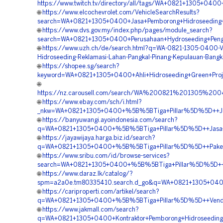
https://www.twitch.tv/directory/all/tags/WA+0821+1305+040
🌐
https://www.elcochevrolet.com/VehicleSearchResults?
search=WA+0821+1305+0400+Jasa+Pemborong+Hidroseeding+L
🌐
https://www.dvs.gov.my/index.php/pages/module_search?
search=WA+0821+1305+0400+Perusahaan+Hydroseeding+Penghi
🌐
https://www.uzh.ch/de/search.html?q=WA-0821-1305-0400-V
Hidroseeding-Reklamasi-Lahan-Pangkal-Pinang-Kepulauan-Bangk
🌐
https://shopee.sg/search?
keyword=WA+0821+1305+0400+Ahli+Hidroseeding+Green+Proje
🌐
https://nz.carousell.com/search/WA%200821%201305%2
🌐
https://www.ebay.com/sch/i.html?
_nkw=WA+0821+1305+0400+%5B%5BTiga+Pillar%5D%5D++Jasa+
🌐
https://banyuwangi.ayoindonesia.com/search?
q=WA+0821+1305+0400+%5B%5BTiga+Pillar%5D%5D++Jasa+Pem
🌐
https://jayawijaya.harga.biz.id/search?
q=WA+0821+1305+0400+%5B%5BTiga+Pillar%5D%5D++Paket+H
🌐
https://www.sribu.com/id/browse-services?
search=WA+0821+1305+0400+%5B%5BTiga+Pillar%5D%5D++Per
🌐
https://www.daraz.lk/catalog/?
spm=a2a0e.tm80335410.search.d_go&q=WA+0821+1305+0400+
🌐
https://cariproperti.com/artikel/search?
q=WA+0821+1305+0400+%5B%5BTiga+Pillar%5D%5D++Vendor+J
🌐
https://www.jakmall.com/search?
q=WA+0821+1305+0400+Kontraktor+Pemborong+Hidroseeding+