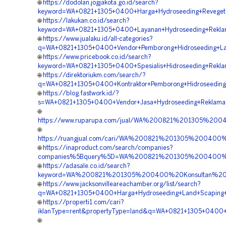
🌐
https://dodolan.jogjakota.go.id/search?
keyword=WA+0821+1305+0400+Harga+Hydroseeding+Revegetas
🌐
https://lakukan.co.id/search?
keyword=WA+0821+1305+0400+Layanan+Hydroseeding+Reklama
🌐
https://www.jualaku.id/all-categories?
q=WA+0821+1305+0400+Vendor+Pemborong+Hidroseeding+Lah
🌐
https://www.pricebook.co.id/search?
keyword=WA+0821+1305+0400+Spesialis+Hidroseeding+Reklam
🌐
https://direktoriukm.com/search/?
q=WA+0821+1305+0400+Kontraktor+Pemborong+Hidroseeding+L
🌐
https://blog.fastwork.id/?
s=WA+0821+1305+0400+Vendor+Jasa+Hydroseeding+Reklamasi
🌐
https://www.ruparupa.com/jual/WA%200821%201305%200
🌐
https://ruangjual.com/cari/WA%200821%201305%200400
🌐
https://inaproduct.com/search/companies?
companies%5Bquery%5D=WA%200821%201305%200400%20P
🌐
https://adasale.co.id/search?
keyword=WA%200821%201305%200400%20Konsultan%20Hy
🌐
https://www.jacksonvilleareachamber.org/list/search?
q=WA+0821+1305+0400+Harga+Hydroseeding+Land+Scaping+Hi
🌐
https://properti1.com/cari?
iklanType=rent&propertyType=land&q=WA+0821+1305+0400+Ha
🌐