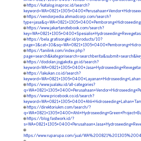
🌐
https://katalog.inaproc.id/search?
keyword=WA+0821+1305+0400+Perusahaan+Vendor+Hidroseed
🌐
https://vendorpedia.ahmadcorp.com/search?
type=jasa&q=WA+0821+1305+0400+Pemborong+Hidroseeding+
🌐
https://www.jakartanotebook.com/search?
key=WA+0821+1305+0400+Spesialis+Hydroseeding+Revegetas
🌐
https://bela.gratisongkir.id/products/10?
page=1&cat=10&sq=WA+0821+1305+0400+Pemborong+Hidrosee
🌐
https://tanilink.com/index.php?
page=search&kategorisearch=searchberita&submit=search&
🌐
https://dodolan.jogjakota.go.id/search?
keyword=WA+0821+1305+0400+Jasa+Hydroseeding+Revegetasi
🌐
https://lakukan.co.id/search?
keyword=WA+0821+1305+0400+Layanan+Hidroseeding+Lahan+
🌐
https://www.jualaku.id/all-categories?
q=WA+0821+1305+0400+Perusahaan+Vendor+Hidroseeding+Pe
🌐
https://www.pricebook.co.id/search?
keyword=WA+0821+1305+0400+Ahli+Hidroseeding+Lahan+Tam
🌐
https://direktoriukm.com/search/?
q=WA+0821+1305+0400+Ahli+Hydroseeding+Green+Project+Ba
🌐
https://blog.fastwork.id/?
s=WA+0821+1305+0400+Perusahaan+Jasa+Hydroseeding+Reveg
🌐
https://www.ruparupa.com/jual/WA%200821%201305%2