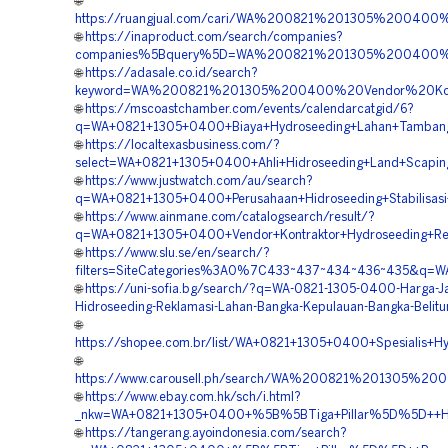
🌐
https://ruangjual.com/cari/WA%200821%201305%200400
🌐
https://inaproduct.com/search/companies?
companies%5Bquery%5D=WA%200821%201305%200400%20B
🌐
https://adasale.co.id/search?
keyword=WA%200821%201305%200400%20Vendor%20Kontr
🌐
https://mscoastchamber.com/events/calendarcatgid/6?
q=WA+0821+1305+0400+Biaya+Hydroseeding+Lahan+Tambang+
🌐
https://localtexasbusiness.com/?
select=WA+0821+1305+0400+Ahli+Hidroseeding+Land+Scaping
🌐
https://www.justwatch.com/au/search?
q=WA+0821+1305+0400+Perusahaan+Hidroseeding+Stabilisasi
🌐
https://www.ainmane.com/catalogsearch/result/?
q=WA+0821+1305+0400+Vendor+Kontraktor+Hydroseeding+Rek
🌐
https://www.slu.se/en/search/?
filters=SiteCategories%3A0%7C433~437~434~436~435&q=WA+
🌐
https://uni-sofia.bg/search/?q=WA-0821-1305-0400-Harga-J
Hidroseeding-Reklamasi-Lahan-Bangka-Kepulauan-Bangka-Belitu
🌐
https://shopee.com.br/list/WA+0821+1305+0400+Spesialis+H
🌐
https://www.carousell.ph/search/WA%200821%201305%2
🌐
https://www.ebay.com.hk/sch/i.html?
_nkw=WA+0821+1305+0400+%5B%5BTiga+Pillar%5D%5D++Harg
🌐
https://tangerang.ayoindonesia.com/search?