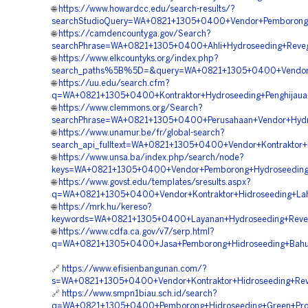
🌐
https://www.howardcc.edu/search-results/?
searchStudioQuery=WA+0821+1305+0400+Vendor+Pemborong+H
🌐
https://camdencountyga.gov/Search?
searchPhrase=WA+0821+1305+0400+Ahli+Hydroseeding+Revege
🌐
https://www.elkcountyks.org/index.php?
search_paths%5B%5D=&query=WA+0821+1305+0400+Vendor+Pe
🌐
https://uu.edu/search.cfm?
q=WA+0821+1305+0400+Kontraktor+Hydroseeding+Penghijauan
🌐
https://www.clemmons.org/Search?
searchPhrase=WA+0821+1305+0400+Perusahaan+Vendor+Hydros
🌐
https://www.unamur.be/fr/global-search?
search_api_fulltext=WA+0821+1305+0400+Vendor+Kontraktor+H
🌐
https://www.unsa.ba/index.php/search/node?
keys=WA+0821+1305+0400+Vendor+Pemborong+Hydroseeding+
🌐
https://www.govst.edu/templates/sresults.aspx?
q=WA+0821+1305+0400+Vendor+Kontraktor+Hidroseeding+Lah
🌐
https://mrk.hu/kereso?
keywords=WA+0821+1305+0400+Layanan+Hydroseeding+Revege
🌐
https://www.cdfa.ca.gov/v7/serp.html?
q=WA+0821+1305+0400+Jasa+Pemborong+Hidroseeding+Bahu+J
🔗
https://www.efisienbangunan.com/?
s=WA+0821+1305+0400+Vendor+Kontraktor+Hidroseeding+Reve
🔗
https://www.smpn1biau.sch.id/search?
q=WA+0821+1305+0400+Pemborong+Hidroseeding+Green+Proje