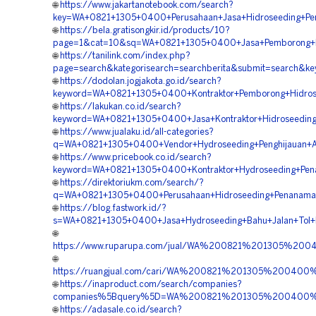
🌐
https://www.jakartanotebook.com/search?
key=WA+0821+1305+0400+Perusahaan+Jasa+Hidroseeding+Peng
🌐
https://bela.gratisongkir.id/products/10?
page=1&cat=10&sq=WA+0821+1305+0400+Jasa+Pemborong+Hydr
🌐
https://tanilink.com/index.php?
page=search&kategorisearch=searchberita&submit=search&
🌐
https://dodolan.jogjakota.go.id/search?
keyword=WA+0821+1305+0400+Kontraktor+Pemborong+Hidroseed
🌐
https://lakukan.co.id/search?
keyword=WA+0821+1305+0400+Jasa+Kontraktor+Hidroseeding+
🌐
https://www.jualaku.id/all-categories?
q=WA+0821+1305+0400+Vendor+Hydroseeding+Penghijauan+Ar
🌐
https://www.pricebook.co.id/search?
keyword=WA+0821+1305+0400+Kontraktor+Hydroseeding+Pena
🌐
https://direktoriukm.com/search/?
q=WA+0821+1305+0400+Perusahaan+Hidroseeding+Penanaman+
🌐
https://blog.fastwork.id/?
s=WA+0821+1305+0400+Jasa+Hydroseeding+Bahu+Jalan+Tol+Be
🌐
https://www.ruparupa.com/jual/WA%200821%201305%200
🌐
https://ruangjual.com/cari/WA%200821%201305%200400
🌐
https://inaproduct.com/search/companies?
companies%5Bquery%5D=WA%200821%201305%200400%20K
🌐
https://adasale.co.id/search?