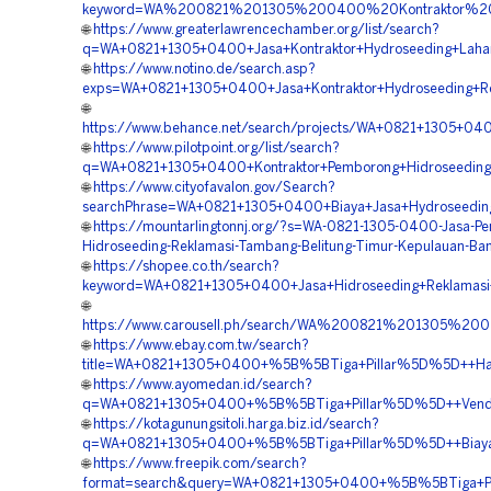
keyword=WA%200821%201305%200400%20Kontraktor%20P
🌐
https://www.greaterlawrencechamber.org/list/search?
q=WA+0821+1305+0400+Jasa+Kontraktor+Hydroseeding+Lahan
🌐
https://www.notino.de/search.asp?
exps=WA+0821+1305+0400+Jasa+Kontraktor+Hydroseeding+Rek
🌐
https://www.behance.net/search/projects/WA+0821+1305+040
🌐
https://www.pilotpoint.org/list/search?
q=WA+0821+1305+0400+Kontraktor+Pemborong+Hidroseeding+R
🌐
https://www.cityofavalon.gov/Search?
searchPhrase=WA+0821+1305+0400+Biaya+Jasa+Hydroseeding+
🌐
https://mountarlingtonnj.org/?s=WA-0821-1305-0400-Jasa-P
Hidroseeding-Reklamasi-Tambang-Belitung-Timur-Kepulauan-Ban
🌐
https://shopee.co.th/search?
keyword=WA+0821+1305+0400+Jasa+Hidroseeding+Reklamasi+
🌐
https://www.carousell.ph/search/WA%200821%201305%
🌐
https://www.ebay.com.tw/search?
title=WA+0821+1305+0400+%5B%5BTiga+Pillar%5D%5D++Harg
🌐
https://www.ayomedan.id/search?
q=WA+0821+1305+0400+%5B%5BTiga+Pillar%5D%5D++Vendor+Ko
🌐
https://kotagunungsitoli.harga.biz.id/search?
q=WA+0821+1305+0400+%5B%5BTiga+Pillar%5D%5D++Biaya+Ja
🌐
https://www.freepik.com/search?
format=search&query=WA+0821+1305+0400+%5B%5BTiga+Pilla