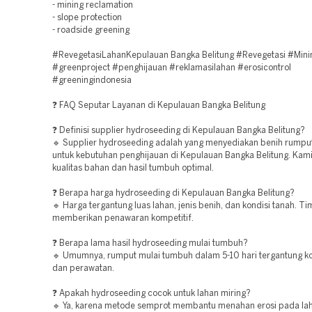
- mining reclamation
- slope protection
- roadside greening
#RevegetasiLahanKepulauan Bangka Belitung #Revegetasi #Min
#greenproject #penghijauan #reklamasilahan #erosicontrol
#greeningindonesia
❓ FAQ Seputar Layanan di Kepulauan Bangka Belitung
❓ Definisi supplier hydroseeding di Kepulauan Bangka Belitung?
🔹 Supplier hydroseeding adalah yang menyediakan benih rumpu
untuk kebutuhan penghijauan di Kepulauan Bangka Belitung. Kam
kualitas bahan dan hasil tumbuh optimal.
❓ Berapa harga hydroseeding di Kepulauan Bangka Belitung?
🔹 Harga tergantung luas lahan, jenis benih, dan kondisi tanah. T
memberikan penawaran kompetitif.
❓ Berapa lama hasil hydroseeding mulai tumbuh?
🔹 Umumnya, rumput mulai tumbuh dalam 5-10 hari tergantung ko
dan perawatan.
❓ Apakah hydroseeding cocok untuk lahan miring?
🔹 Ya, karena metode semprot membantu menahan erosi pada lah