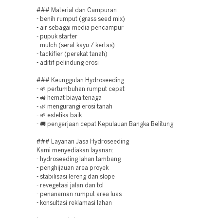
### Material dan Campuran
- benih rumput (grass seed mix)
- air sebagai media pencampur
- pupuk starter
- mulch (serat kayu / kertas)
- tackifier (perekat tanah)
- aditif pelindung erosi
### Keunggulan Hydroseeding
- 🌱 pertumbuhan rumput cepat
- 🚜 hemat biaya tenaga
- 🌿 mengurangi erosi tanah
- 🌱 estetika baik
- 🚚 pengerjaan cepat Kepulauan Bangka Belitung
### Layanan Jasa Hydroseeding
Kami menyediakan layanan:
- hydroseeding lahan tambang
- penghijauan area proyek
- stabilisasi lereng dan slope
- revegetasi jalan dan tol
- penanaman rumput area luas
- konsultasi reklamasi lahan