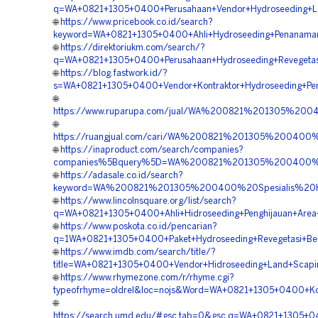
q=WA+0821+1305+0400+Perusahaan+Vendor+Hydroseeding+La
🌐
https://www.pricebook.co.id/search?
keyword=WA+0821+1305+0400+Ahli+Hydroseeding+Penanaman+
🌐
https://direktoriukm.com/search/?
q=WA+0821+1305+0400+Perusahaan+Hydroseeding+Revegetasi
🌐
https://blog.fastwork.id/?
s=WA+0821+1305+0400+Vendor+Kontraktor+Hydroseeding+Peng
🌐
https://www.ruparupa.com/jual/WA%200821%201305%20
🌐
https://ruangjual.com/cari/WA%200821%201305%200400%
🌐
https://inaproduct.com/search/companies?
companies%5Bquery%5D=WA%200821%201305%200400%20A
🌐
https://adasale.co.id/search?
keyword=WA%200821%201305%200400%20Spesialis%20Hy
🌐
https://www.lincolnsquare.org/list/search?
q=WA+0821+1305+0400+Ahli+Hidroseeding+Penghijauan+Area+
🌐
https://www.poskota.co.id/pencarian?
q=1WA+0821+1305+0400+Paket+Hydroseeding+Revegetasi+Ben
🌐
https://www.imdb.com/search/title/?
title=WA+0821+1305+0400+Vendor+Hidroseeding+Land+Scaping
🌐
https://www.rhymezone.com/r/rhyme.cgi?
typeofrhyme=oldrel&loc=nojs&Word=WA+0821+1305+0400+Kont
🌐
https://search.umd.edu/#gsc.tab=0&gsc.q=WA+0821+1305+04