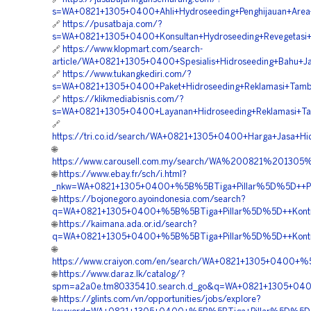
s=WA+0821+1305+0400+Ahli+Hydroseeding+Penghijauan+Area
🔗
https://pusatbaja.com/?
s=WA+0821+1305+0400+Konsultan+Hydroseeding+Revegetasi+L
🔗
https://www.klopmart.com/search-
article/WA+0821+1305+0400+Spesialis+Hidroseeding+Bahu+Ja
🔗
https://www.tukangkediri.com/?
s=WA+0821+1305+0400+Paket+Hidroseeding+Reklamasi+Tamba
🔗
https://klikmediabisnis.com/?
s=WA+0821+1305+0400+Layanan+Hidroseeding+Reklamasi+Ta
🔗
https://tri.co.id/search/WA+0821+1305+0400+Harga+Jasa+Hi
🌐
https://www.carousell.com.my/search/WA%200821%2013
🌐
https://www.ebay.fr/sch/i.html?
_nkw=WA+0821+1305+0400+%5B%5BTiga+Pillar%5D%5D++Paket
🌐
https://bojonegoro.ayoindonesia.com/search?
q=WA+0821+1305+0400+%5B%5BTiga+Pillar%5D%5D++Kontrakto
🌐
https://kaimana.ada.or.id/search?
q=WA+0821+1305+0400+%5B%5BTiga+Pillar%5D%5D++Kontrakto
🌐
https://www.craiyon.com/en/search/WA+0821+1305+0400+%
🌐
https://www.daraz.lk/catalog/?
spm=a2a0e.tm80335410.search.d_go&q=WA+0821+1305+0400
🌐
https://glints.com/vn/opportunities/jobs/explore?