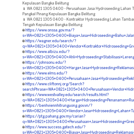
Kepulauan Bangka Belitung
📱 WA 0821 1305 0400 - Perusahaan Jasa Hydroseeding Lahan
Pangkal Pinang Kepulauan Bangka Belitung
📱 WA 0821 1305 0400 - Kontraktor Hydroseeding Lahan Tamba
Tengah Kepulauan Bangka Belitung
🌐
https://www.onssa.gov.ma/?
s=WA+0821+1305+0400+Biaya+Jasa+Hidroseeding+Bahu+Jalan+
🌐
https://wagner.edu/search/?
q=WA+0821+1305+0400+Vendor+Kontraktor+Hidroseeding+Gree
🌐
https://www.albizu.edu/?
s=WA+0821+1305+0400+Ahli+Hydroseeding+Stabilisasi+Lereng
🌐
https://johnsonu.edu/?
s=WA+0821+1305+0400+Harga+Jasa+Hydroseeding+Reklamasi
🌐
https://www.elms.edu/?
s=WA+0821+1305+0400+Perusahaan+Jasa+Hydroseeding+Rekla
🌐
https://www.cliftonnj.org/Search?
searchPhrase=WA+0821+1305+0400+Perusahaan+Vendor+Hidro
🌐
https://www.westvalley.edu/search/results.html?
q=WA+0821+1305+0400+Harga+Hidroseeding+Penanaman+Rum
🌐
https://benhviennhitrunguong.gov.vn/?
s=WA+0821+1305+0400+Vendor+Jasa+Hidroseeding+Lahan+Ta
🌐
https://ptg.pahang.gov.my/carian?
q=WA+0821+1305+0400+Perusahaan+Jasa+Hidroseeding+Green+
🌐
https://www.success.gatech.edu/?
s=WA+0821+1305+0400+Biaya+Jasa+Hydroseeding+Reklamasi