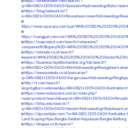
🌐
https://direktoriukm.com/search/?
q=WA+0821+1305+0400+Spesialis+Hydroseeding+Bahu+Jalan+T
🌐
https://blog.fastwork.id/?
s=WA+0821+1305+0400+Perusahaan+Jasa+Hidroseeding+Reveg
🌐
https://www.ruparupa.com/jual/WA%200821%201305%20
🌐
https://ruangjual.com/cari/WA%200821%201305%200400
🌐
https://inaproduct.com/search/companies?
companies%5Bquery%5D=WA%200821%201305%200400%20
🌐
https://adasale.co.id/search?
keyword=WA%200821%201305%200400%20Vendor%20Kontr
🌐
https://business.fayettechamber.org/list/search?
q=WA+0821+1305+0400+Ahli+Hidroseeding+Revegetasi+Lahan+
🌐
https://www.poskota.co.id/pencarian?
q=1WA+0821+1305+0400+Harga+Jasa+Hidroseeding+Penghijau
🌐
http://x.com/search?
lang=bg&src=unknown&q=WA+0821+1305+0400+Kontraktor+Hid
🌐
https://www.reidoscoins.com.br/index.php?
route=product/search&search=WA+0821+1305+0400+Perusaha
🌐
https://bhsu.edu/search/?
q=WA+0821+1305+0400+Vendor+Hidroseeding+Stabilisasi+Ler
🌐
https://dpcountyks.com/?s=WA-0821-1305-0400-Kontraktor-H
Land-Scaping-Hijau-Bangka-Selatan-Kepulauan-Bangka-Belitung
🌐
https://shopee.co.th/search?