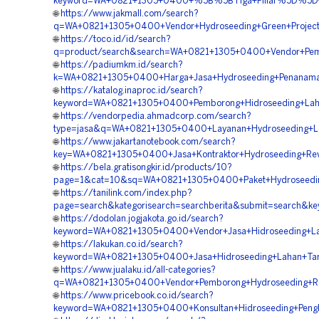
keyword=WA+0821+1305+0400+%5B%5BTiga+Pillar%5D%5D++Spe
🌐
https://www.jakmall.com/search?
q=WA+0821+1305+0400+Vendor+Hydroseeding+Green+Project+
🌐
https://toco.id/id/search?
q=product/search&search=WA+0821+1305+0400+Vendor+Pembo
🌐
https://padiumkm.id/search?
k=WA+0821+1305+0400+Harga+Jasa+Hydroseeding+Penanaman
🌐
https://katalog.inaproc.id/search?
keyword=WA+0821+1305+0400+Pemborong+Hidroseeding+Laha
🌐
https://vendorpedia.ahmadcorp.com/search?
type=jasa&q=WA+0821+1305+0400+Layanan+Hydroseeding+La
🌐
https://www.jakartanotebook.com/search?
key=WA+0821+1305+0400+Jasa+Kontraktor+Hydroseeding+Reve
🌐
https://bela.gratisongkir.id/products/10?
page=1&cat=10&sq=WA+0821+1305+0400+Paket+Hydroseeding+S
🌐
https://tanilink.com/index.php?
page=search&kategorisearch=searchberita&submit=search&
🌐
https://dodolan.jogjakota.go.id/search?
keyword=WA+0821+1305+0400+Vendor+Jasa+Hidroseeding+Lan
🌐
https://lakukan.co.id/search?
keyword=WA+0821+1305+0400+Jasa+Hidroseeding+Lahan+Tam
🌐
https://www.jualaku.id/all-categories?
q=WA+0821+1305+0400+Vendor+Pemborong+Hydroseeding+Rek
🌐
https://www.pricebook.co.id/search?
keyword=WA+0821+1305+0400+Konsultan+Hidroseeding+Penghi