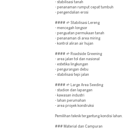
- stabilisasi tanah
- penanaman rumput cepat tumbuh
- pengendalian erosi
#### 🌱 Stabilisasi Lereng
- mencegah longsor
- penguatan permukaan tanah
- penanaman di area miring
- kontrol aliran air hujan
#### 🌱 Roadside Greening
- area jalan tol dan nasional
- estetika lingkungan
- pengurangan debu
- stabilisasi tepi jalan
#### 🌱 Large Area Seeding
- stadion dan lapangan
- kawasan industri
- lahan perumahan
- area proyek konstruksi
Pemilihan teknik tergantung kondisi lahan.
### Material dan Campuran