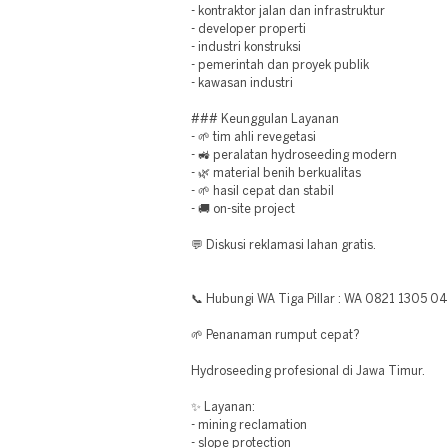
- kontraktor jalan dan infrastruktur
- developer properti
- industri konstruksi
- pemerintah dan proyek publik
- kawasan industri
### Keunggulan Layanan
- 🌱 tim ahli revegetasi
- 🚜 peralatan hydroseeding modern
- 🌿 material benih berkualitas
- 🌱 hasil cepat dan stabil
- 🚚 on-site project
💬 Diskusi reklamasi lahan gratis.
📞 Hubungi WA Tiga Pillar : WA 0821 1305 0
🌱 Penanaman rumput cepat?
Hydroseeding profesional di Jawa Timur.
✨ Layanan:
- mining reclamation
- slope protection