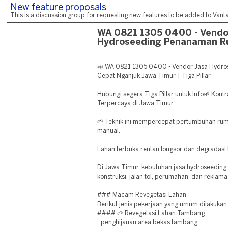
New feature proposals
This is a discussion group for requesting new features to be added to Vantag
WA 0821 1305 0400 - Vendo
Hydroseeding Penanaman R
📣 WA 0821 1305 0400 - Vendor Jasa Hydr
Cepat Nganjuk Jawa Timur | Tiga Pillar
Hubungi segera Tiga Pillar untuk Info🌱 Kont
Terpercaya di Jawa Timur
🌱 Teknik ini mempercepat pertumbuhan ru
manual.
Lahan terbuka rentan longsor dan degradasi 
Di Jawa Timur, kebutuhan jasa hydroseeding
konstruksi, jalan tol, perumahan, dan reklama
### Macam Revegetasi Lahan
Berikut jenis pekerjaan yang umum dilakukan
#### 🌱 Revegetasi Lahan Tambang
- penghijauan area bekas tambang