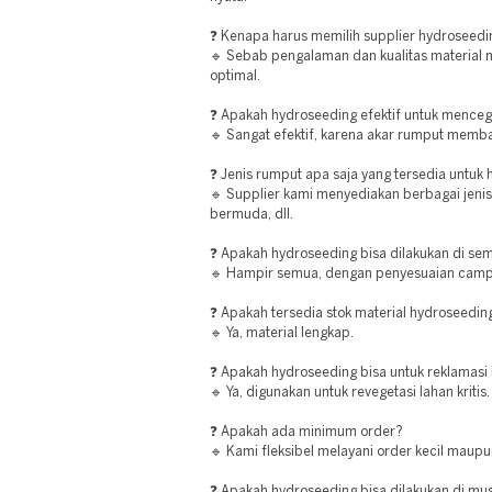
❓ Kenapa harus memilih supplier hydroseedi
🔹 Sebab pengalaman dan kualitas material m
optimal.
❓ Apakah hydroseeding efektif untuk menceg
🔹 Sangat efektif, karena akar rumput memb
❓ Jenis rumput apa saja yang tersedia untuk
🔹 Supplier kami menyediakan berbagai jenis
bermuda, dll.
❓ Apakah hydroseeding bisa dilakukan di sem
🔹 Hampir semua, dengan penyesuaian campu
❓ Apakah tersedia stok material hydroseedin
🔹 Ya, material lengkap.
❓ Apakah hydroseeding bisa untuk reklamasi
🔹 Ya, digunakan untuk revegetasi lahan kritis.
❓ Apakah ada minimum order?
🔹 Kami fleksibel melayani order kecil maupu
❓ Apakah hydroseeding bisa dilakukan di m