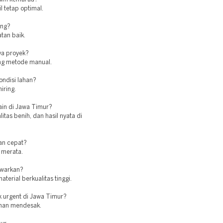
l tetap optimal.
ing?
tan baik.
ya proyek?
ing metode manual.
ndisi lahan?
iring.
lain di Jawa Timur?
as benih, dan hasil nyata di
an cepat?
 merata.
awarkan?
erial berkualitas tinggi.
k urgent di Jawa Timur?
tuhan mendesak.