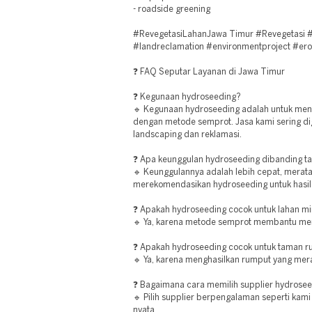
- roadside greening
#RevegetasiLahanJawa Timur #Revegetasi #
#landreclamation #environmentproject #ero
❓ FAQ Seputar Layanan di Jawa Timur
❓ Kegunaan hydroseeding?
🔹 Kegunaan hydroseeding adalah untuk me
dengan metode semprot. Jasa kami sering di
landscaping dan reklamasi.
❓ Apa keunggulan hydroseeding dibanding 
🔹 Keunggulannya adalah lebih cepat, merata,
merekomendasikan hydroseeding untuk hasil
❓ Apakah hydroseeding cocok untuk lahan mi
🔹 Ya, karena metode semprot membantu men
❓ Apakah hydroseeding cocok untuk taman 
🔹 Ya, karena menghasilkan rumput yang mer
❓ Bagaimana cara memilih supplier hydrosee
🔹 Pilih supplier berpengalaman seperti kami
nyata.