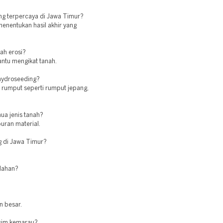
ng terpercaya di Jawa Timur?
enentukan hasil akhir yang
ah erosi?
antu mengikat tanah.
 hydroseeding?
 rumput seperti rumput jepang,
ua jenis tanah?
ran material.
g di Jawa Timur?
 lahan?
n besar.
usim kemarau?