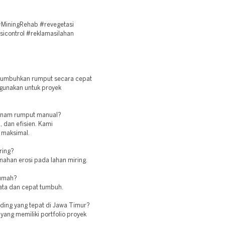
MiningRehab #revegetasi
sicontrol #reklamasilahan
numbuhkan rumput secara cepat
gunakan untuk proyek
tanam rumput manual?
 dan efisien. Kami
 maksimal.
ring?
ahan erosi pada lahan miring.
rumah?
ata dan cepat tumbuh.
ding yang tepat di Jawa Timur?
 yang memiliki portfolio proyek