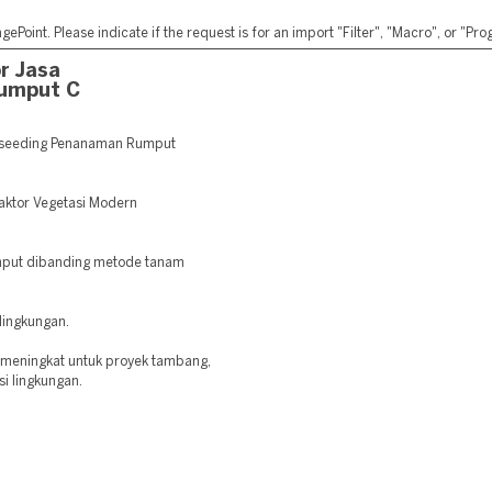
ePoint. Please indicate if the request is for an import "Filter", "Macro", or "P
r Jasa
umput C
oseeding Penanaman Rumput
raktor Vegetasi Modern
mput dibanding metode tanam
lingkungan.
 meningkat untuk proyek tambang,
si lingkungan.
: