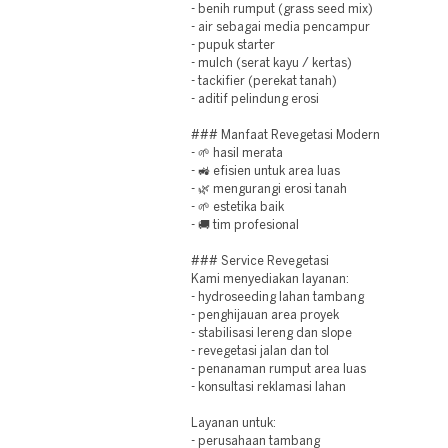
- benih rumput (grass seed mix)
- air sebagai media pencampur
- pupuk starter
- mulch (serat kayu / kertas)
- tackifier (perekat tanah)
- aditif pelindung erosi
### Manfaat Revegetasi Modern
- 🌱 hasil merata
- 🚜 efisien untuk area luas
- 🌿 mengurangi erosi tanah
- 🌱 estetika baik
- 🚚 tim profesional
### Service Revegetasi
Kami menyediakan layanan:
- hydroseeding lahan tambang
- penghijauan area proyek
- stabilisasi lereng dan slope
- revegetasi jalan dan tol
- penanaman rumput area luas
- konsultasi reklamasi lahan
Layanan untuk:
- perusahaan tambang