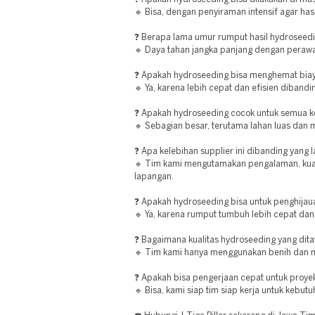
🔹 Bisa, dengan penyiraman intensif agar hasi
❓ Berapa lama umur rumput hasil hydroseed
🔹 Daya tahan jangka panjang dengan perawa
❓ Apakah hydroseeding bisa menghemat bia
🔹 Ya, karena lebih cepat dan efisien diband
❓ Apakah hydroseeding cocok untuk semua ko
🔹 Sebagian besar, terutama lahan luas dan m
❓ Apa kelebihan supplier ini dibanding yang 
🔹 Tim kami mengutamakan pengalaman, kualit
lapangan.
❓ Apakah hydroseeding bisa untuk penghijau
🔹 Ya, karena rumput tumbuh lebih cepat dan
❓ Bagaimana kualitas hydroseeding yang dit
🔹 Tim kami hanya menggunakan benih dan mat
❓ Apakah bisa pengerjaan cepat untuk proye
🔹 Bisa, kami siap tim siap kerja untuk kebu