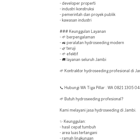
- developer properti
- industri konstruksi
- pemerintah dan proyek publik
- kawasan industri
### Keunggulan Layanan
- 🌱 berpengalaman
- 🚜 peralatan hydroseeding modern
- 🌿 teruji
- 🌱 efektif
- 🚚 layanan seluruh Jambi
🌱 Kontraktor hydroseeding profesional di Ja
📞 Hubungi WA Tiga Pillar : WA 0821 1305 0
🌱 Butuh hydroseeding profesional?
Kami melayani jasa hydroseeding di Jambi.
✨ Keunggulan:
- hasil cepat tumbuh
- area luas tertangani
- ramah lingkungan