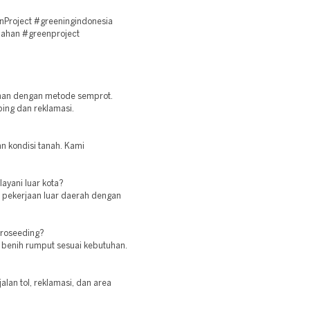
Project #greeningindonesia
lahan #greenproject
ahan dengan metode semprot.
ing dan reklamasi.
an kondisi tanah. Kami
ayani luar kota?
n pekerjaan luar daerah dengan
droseeding?
n benih rumput sesuai kebutuhan.
lan tol, reklamasi, dan area