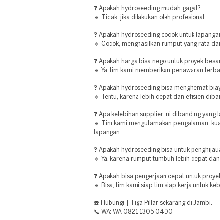
❓ Apakah hydroseeding mudah gagal?
🔹 Tidak, jika dilakukan oleh profesional.
❓ Apakah hydroseeding cocok untuk lapanga
🔹 Cocok, menghasilkan rumput yang rata dan
❓ Apakah harga bisa nego untuk proyek besa
🔹 Ya, tim kami memberikan penawaran terba
❓ Apakah hydroseeding bisa menghemat bia
🔹 Tentu, karena lebih cepat dan efisien di
❓ Apa kelebihan supplier ini dibanding yang l
🔹 Tim kami mengutamakan pengalaman, kualit
lapangan.
❓ Apakah hydroseeding bisa untuk penghijau
🔹 Ya, karena rumput tumbuh lebih cepat dan
❓ Apakah bisa pengerjaan cepat untuk proye
🔹 Bisa, tim kami siap tim siap kerja untuk 
☎️ Hubungi | Tiga Pillar sekarang di Jambi.
📞 WA: WA 0821 1305 0400