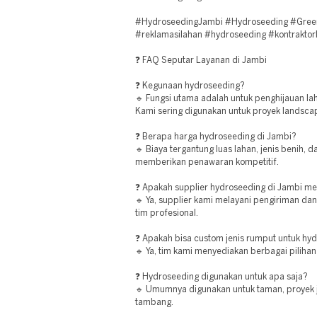
#HydroseedingJambi #Hydroseeding #Green
#reklamasilahan #hydroseeding #kontraktor
❓ FAQ Seputar Layanan di Jambi
❓ Kegunaan hydroseeding?
🔹 Fungsi utama adalah untuk penghijauan l
Kami sering digunakan untuk proyek landscap
❓ Berapa harga hydroseeding di Jambi?
🔹 Biaya tergantung luas lahan, jenis benih, d
memberikan penawaran kompetitif.
❓ Apakah supplier hydroseeding di Jambi mel
🔹 Ya, supplier kami melayani pengiriman da
tim profesional.
❓ Apakah bisa custom jenis rumput untuk hy
🔹 Ya, tim kami menyediakan berbagai piliha
❓ Hydroseeding digunakan untuk apa saja?
🔹 Umumnya digunakan untuk taman, proyek ja
tambang.