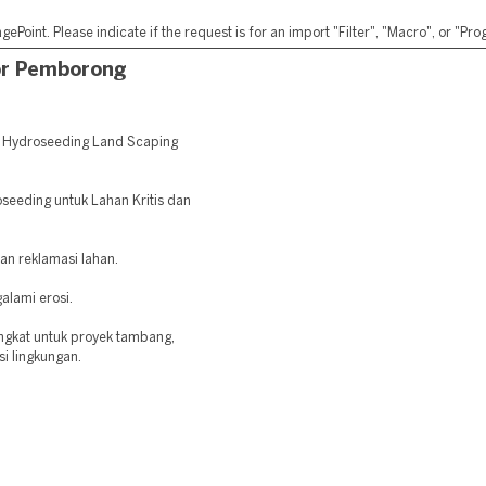
ePoint. Please indicate if the request is for an import "Filter", "Macro", or "P
or Pemborong
 Hydroseeding Land Scaping
oseeding untuk Lahan Kritis dan
dan reklamasi lahan.
alami erosi.
ngkat untuk proyek tambang,
si lingkungan.
: