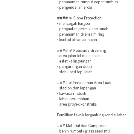
- penanaman rumput cepat tumbuh
- pengendalian erosi
#### 🌱 Slope Protection
- mencegah longsor
- penguatan permukaan tanah
- penanaman di area miring
- kontrol aliran air hujan
#### 🌱 Roadside Greening
- area jalan tol dan nasional
- estetika lingkungan
- pengurangan debu
- stabilisasi tepi jalan
#### 🌱 Penanaman Area Luas
- stadion dan lapangan
- kawasan industri
- lahan perumahan
- area proyek konstruksi
Pemilihan teknik tergantung kondisi lahan.
### Material dan Campuran
- benih rumput (grass seed mix)