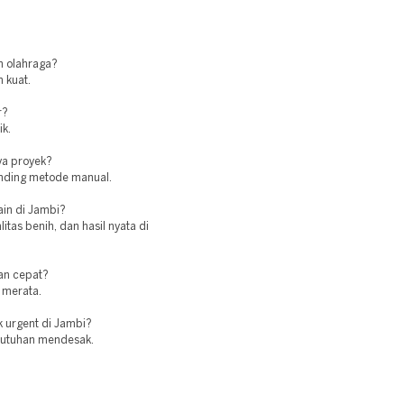
n olahraga?
 kuat.
r?
ik.
ya proyek?
banding metode manual.
ain di Jambi?
as benih, dan hasil nyata di
an cepat?
 merata.
k urgent di Jambi?
kebutuhan mendesak.