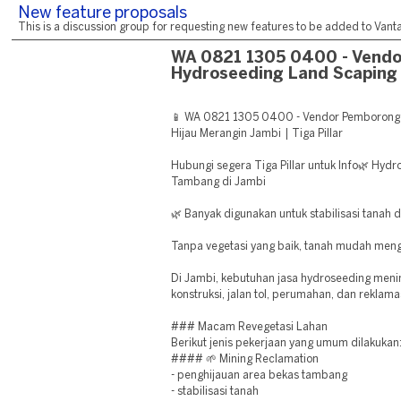
New feature proposals
This is a discussion group for requesting new features to be added to Vantag
WA 0821 1305 0400 - Vend
Hydroseeding Land Scaping
📱 WA 0821 1305 0400 - Vendor Pemborong
Hijau Merangin Jambi | Tiga Pillar
Hubungi segera Tiga Pillar untuk Info🌿 Hydr
Tambang di Jambi
🌿 Banyak digunakan untuk stabilisasi tanah 
Tanpa vegetasi yang baik, tanah mudah meng
Di Jambi, kebutuhan jasa hydroseeding meni
konstruksi, jalan tol, perumahan, dan reklama
### Macam Revegetasi Lahan
Berikut jenis pekerjaan yang umum dilakukan
#### 🌱 Mining Reclamation
- penghijauan area bekas tambang
- stabilisasi tanah