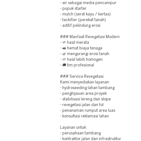
- air sebagai media pencampur
- pupuk starter
- mulch (serat kayu / kertas)
- tackifier (perekat tanah)
- aditif pelindung erosi
### Manfaat Revegetasi Modern
- 🌱 hasil merata
- 🚜 hemat biaya tenaga
- 🌿 mengurangi erosi tanah
- 🌱 hasil lebih homogen
- 🚚 tim profesional
### Service Revegetasi
Kami menyediakan layanan:
- hydroseeding lahan tambang
- penghijauan area proyek
- stabilisasi lereng dan slope
- revegetasi jalan dan tol
- penanaman rumput area luas
- konsultasi reklamasi lahan
Layanan untuk:
- perusahaan tambang
- kontraktor jalan dan infrastruktur