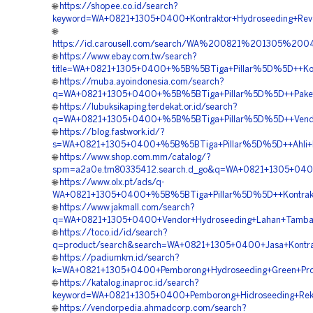
🌐
https://shopee.co.id/search?
keyword=WA+0821+1305+0400+Kontraktor+Hydroseeding+Rev
🌐
https://id.carousell.com/search/WA%200821%201305%
🌐
https://www.ebay.com.tw/search?
title=WA+0821+1305+0400+%5B%5BTiga+Pillar%5D%5D++Kons
🌐
https://muba.ayoindonesia.com/search?
q=WA+0821+1305+0400+%5B%5BTiga+Pillar%5D%5D++Paket+
🌐
https://lubuksikaping.terdekat.or.id/search?
q=WA+0821+1305+0400+%5B%5BTiga+Pillar%5D%5D++Vendor
🌐
https://blog.fastwork.id/?
s=WA+0821+1305+0400+%5B%5BTiga+Pillar%5D%5D++Ahli+H
🌐
https://www.shop.com.mm/catalog/?
spm=a2a0e.tm80335412.search.d_go&q=WA+0821+1305+0400
🌐
https://www.olx.pt/ads/q-
WA+0821+1305+0400+%5B%5BTiga+Pillar%5D%5D++Kontrakto
🌐
https://www.jakmall.com/search?
q=WA+0821+1305+0400+Vendor+Hydroseeding+Lahan+Tamba
🌐
https://toco.id/id/search?
q=product/search&search=WA+0821+1305+0400+Jasa+Kontra
🌐
https://padiumkm.id/search?
k=WA+0821+1305+0400+Pemborong+Hydroseeding+Green+Pro
🌐
https://katalog.inaproc.id/search?
keyword=WA+0821+1305+0400+Pemborong+Hidroseeding+Rek
🌐
https://vendorpedia.ahmadcorp.com/search?