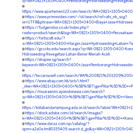
q=WA+0821+1305+0400+Pemborong+Hidroseeding+Revegetasi
🌐
https://www.apartemen123.com/search/WA+0821+1305+0400+
🌐
https://www.primevideo.com/-/id/search/ref=atv_nb_sug?
ie=UTF8&phrase=WA+0821+1305+0400+Biaya+Jasa+Hidrosee
🌐
https://fudgeridoo.co.uk/index.php?
route=product/search&tag=WA+0821+1305+0400+Perusahaan+V
🌐
https://fortscott.edu/?
s=WA+0821+1305+0400+Harga+Jasa+Hydroseeding+Lahan+Ta
🌐
https://gcccks.edu/search.aspx?q=WA-0821-1305-0400-Kons
Hidroseeding-Revegetasi-Lahan-Bener-Meriah-Aceh
🌐
https://shopee.sg/search?
keyword=WA+0821+1305+0400+Jasa+Pemborong+Hidroseedin
🌐
https://tw.carousell.com/search/WA%200821%201305%
🌐
https://www.ebay.com.hk/sch/i.html?
_nkw=WA+0821+1305+0400+%5B%5BTiga+Pillar%5D%5D++Peru
🌐
https://muaraenim.ayoindonesia.com/search?
q=WA+0821+1305+0400+%5B%5BTiga+Pillar%5D%5D++Vendor+
🌐
https://kotabandarlampung.ada.or.id/search/label/WA+08
🌐
https://stock.adobe.com/id/search/images?
k=WA+0821+1305+0400+%5B%5BTiga+Pillar%5D%5D++Konsult
🌐
https://www.daraz.com.np/catalog/?
spm=a2a0e.tm80335409.search.d_go&q=WA+0821+1305+040