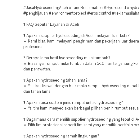
#JasaHydroseedingAceh #LandReclamation #Hydroseed #hydr
#penghijauan #environmentproject #erosicontrol #reklamasilah
❓ FAQ Seputar Layanan di Aceh
❓ Apakah supplier hydroseeding di Aceh melayani luar kota?
🔹 Kami bisa, kami melayani pengiriman dan pekerjaan luar daer
profesional.
❓ Berapa lama hasil hydroseeding mulai tumbuh?
🔹 Biasanya, rumput mulai tumbuh dalam 5-10 hari tergantung kon
dan perawatan.
❓ Apakah hydroseeding tahan lama?
🔹 Ya, jika dirawat dengan baik maka rumput hydroseeding dapat
dan tahan lama.
❓ Apakah bisa custom jenis rumput untuk hydroseeding?
🔹 Ya, tim kami menyediakan berbagai pilihan benih rumput sesua
❓ Bagaimana cara memilih supplier hydroseeding yang tepat di 
🔹 Pilih tim profesional seperti tim kami yang memiliki portfolio pr
❓ Apakah hydroseeding ramah lingkungan?