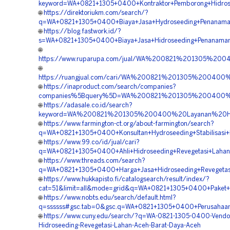
keyword=WA+0821+1305+0400+Kontraktor+Pemborong+Hidros
🌐
https://direktoriukm.com/search/?
q=WA+0821+1305+0400+Biaya+Jasa+Hydroseeding+Penanama
🌐
https://blog.fastwork.id/?
s=WA+0821+1305+0400+Biaya+Jasa+Hidroseeding+Penanama
🌐
https://www.ruparupa.com/jual/WA%200821%201305%2
🌐
https://ruangjual.com/cari/WA%200821%201305%2004
🌐
https://inaproduct.com/search/companies?
companies%5Bquery%5D=WA%200821%201305%200400%2
🌐
https://adasale.co.id/search?
keyword=WA%200821%201305%200400%20Layanan%20Hyd
🌐
https://www.farmington-ct.org/about-farmington/search?
q=WA+0821+1305+0400+Konsultan+Hydroseeding+Stabilisasi
🌐
https://www.99.co/id/jual/cari?
q=WA+0821+1305+0400+Ahli+Hidroseeding+Revegetasi+Laha
🌐
https://www.threads.com/search?
q=WA+0821+1305+0400+Harga+Jasa+Hidroseeding+Revegetas
🌐
https://www.hukkapisto.fi/catalogsearch/result/index/?
cat=51&limit=all&mode=grid&q=WA+0821+1305+0400+Paket+H
🌐
https://www.nobts.edu/search/default.html?
q=ssssss#gsc.tab=0&gsc.q=WA+0821+1305+0400+Perusahaan
🌐
https://www.cuny.edu/search/?q=WA-0821-1305-0400-Vendor
Hidroseeding-Revegetasi-Lahan-Aceh-Barat-Daya-Aceh