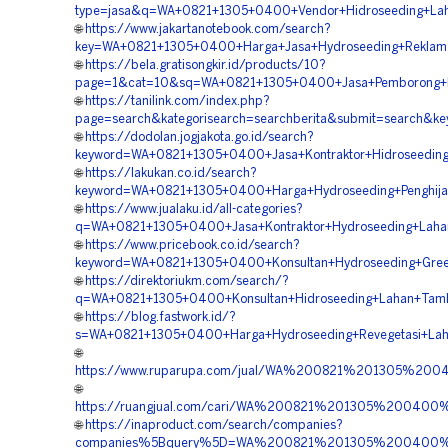
type=jasa&q=WA+0821+1305+0400+Vendor+Hidroseeding+La
🌐
https://www.jakartanotebook.com/search?
key=WA+0821+1305+0400+Harga+Jasa+Hydroseeding+Reklam
🌐
https://bela.gratisongkir.id/products/10?
page=1&cat=10&sq=WA+0821+1305+0400+Jasa+Pemborong+Hy
🌐
https://tanilink.com/index.php?
page=search&kategorisearch=searchberita&submit=search&
🌐
https://dodolan.jogjakota.go.id/search?
keyword=WA+0821+1305+0400+Jasa+Kontraktor+Hidroseeding
🌐
https://lakukan.co.id/search?
keyword=WA+0821+1305+0400+Harga+Hydroseeding+Penghija
🌐
https://www.jualaku.id/all-categories?
q=WA+0821+1305+0400+Jasa+Kontraktor+Hydroseeding+Lah
🌐
https://www.pricebook.co.id/search?
keyword=WA+0821+1305+0400+Konsultan+Hydroseeding+Gree
🌐
https://direktoriukm.com/search/?
q=WA+0821+1305+0400+Konsultan+Hidroseeding+Lahan+Tam
🌐
https://blog.fastwork.id/?
s=WA+0821+1305+0400+Harga+Hydroseeding+Revegetasi+La
🌐
https://www.ruparupa.com/jual/WA%200821%201305%2
🌐
https://ruangjual.com/cari/WA%200821%201305%20040
🌐
https://inaproduct.com/search/companies?
companies%5Bquery%5D=WA%200821%201305%200400%2