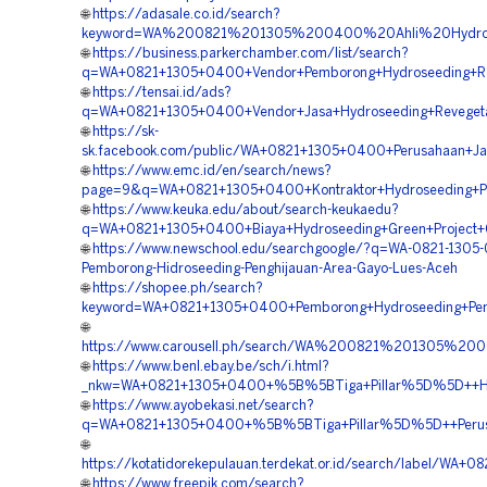
🌐
https://adasale.co.id/search?
keyword=WA%200821%201305%200400%20Ahli%20Hydros
🌐
https://business.parkerchamber.com/list/search?
q=WA+0821+1305+0400+Vendor+Pemborong+Hydroseeding+Re
🌐
https://tensai.id/ads?
q=WA+0821+1305+0400+Vendor+Jasa+Hydroseeding+Reveget
🌐
https://sk-
sk.facebook.com/public/WA+0821+1305+0400+Perusahaan+J
🌐
https://www.emc.id/en/search/news?
page=9&q=WA+0821+1305+0400+Kontraktor+Hydroseeding+
🌐
https://www.keuka.edu/about/search-keukaedu?
q=WA+0821+1305+0400+Biaya+Hydroseeding+Green+Project+
🌐
https://www.newschool.edu/searchgoogle/?q=WA-0821-1305-
Pemborong-Hidroseeding-Penghijauan-Area-Gayo-Lues-Aceh
🌐
https://shopee.ph/search?
keyword=WA+0821+1305+0400+Pemborong+Hydroseeding+Pe
🌐
https://www.carousell.ph/search/WA%200821%201305%
🌐
https://www.benl.ebay.be/sch/i.html?
_nkw=WA+0821+1305+0400+%5B%5BTiga+Pillar%5D%5D++Har
🌐
https://www.ayobekasi.net/search?
q=WA+0821+1305+0400+%5B%5BTiga+Pillar%5D%5D++Perusa
🌐
https://kotatidorekepulauan.terdekat.or.id/search/label
🌐
https://www.freepik.com/search?