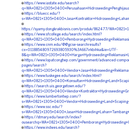
🌐
https://www.iastate.edu/search?
q=WA+0821+1305+0400+Perusahaan+Hidroseeding+Penghijau
🌐
https://bluecc.edu/?
s=WA+0821+1305+0400+Jasa+Kontraktor+Hidroseeding+Laha
🌐
https://syamy.dongkrakbisnis.com/produk/862477/WA+0821+
🌐
https://www.sfcollege.edu/search/index.html?
q=WA+0821+1305+0400+Pemborong+Hydroseeding+Reklamasi
🌐
https://www.cnm.edu/@@gcse-searchresults?
cx=011885480972693805930%3A667irkbihka&ie=UTF-
8&q=WA+0821+1305+0400+Harga+Hydroseeding+Reklamasi+L
🌐
https://www.lopatcongtwp.com/government/advanced-compon
pages/search?
q=WA+0821+1305+0400+Vendor+Jasa+Hidroseeding+Reklama
🌐
https://www.tuskegee.edu/search/index.html?
q=WA+0821+1305+0400+Konsultan+Hidroseeding+Land+Scapi
🌐
https://search.uis.georgetown.edu/?
q=WA+0821+1305+0400+Vendor+Kontraktor+Hydroseeding+Gr
🌐
https://www.lumbertontwp.com/?
s=WA+0821+1305+0400+Vendor+Hidroseeding+Land+Scaping+
🌐
https://www.ssc.edu/?
s=WA+0821+1305+0400+Jasa+Hidroseeding+Lahan+Tambang+
🌐
https://stmary.edu/search/index?
ousearchq=WA+0821+1305+0400+Pemborong+Hydroseeding+G
🌐
https://www.indwes.edu/search?