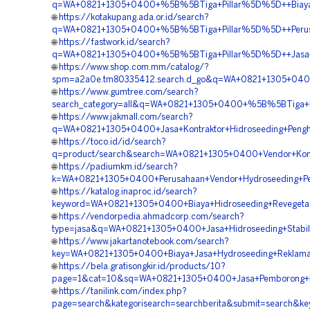
q=WA+0821+1305+0400+%5B%5BTiga+Pillar%5D%5D++Biaya+H
🌐
https://kotakupang.ada.or.id/search?
q=WA+0821+1305+0400+%5B%5BTiga+Pillar%5D%5D++Perusaha
🌐
https://fastwork.id/search?
q=WA+0821+1305+0400+%5B%5BTiga+Pillar%5D%5D++Jasa+P
🌐
https://www.shop.com.mm/catalog/?
spm=a2a0e.tm80335412.search.d_go&q=WA+0821+1305+040
🌐
https://www.gumtree.com/search?
search_category=all&q=WA+0821+1305+0400+%5B%5BTiga+Pi
🌐
https://www.jakmall.com/search?
q=WA+0821+1305+0400+Jasa+Kontraktor+Hidroseeding+Pengh
🌐
https://toco.id/id/search?
q=product/search&search=WA+0821+1305+0400+Vendor+Kontr
🌐
https://padiumkm.id/search?
k=WA+0821+1305+0400+Perusahaan+Vendor+Hydroseeding+Pe
🌐
https://katalog.inaproc.id/search?
keyword=WA+0821+1305+0400+Biaya+Hidroseeding+Revegeta
🌐
https://vendorpedia.ahmadcorp.com/search?
type=jasa&q=WA+0821+1305+0400+Jasa+Hidroseeding+Stabil
🌐
https://www.jakartanotebook.com/search?
key=WA+0821+1305+0400+Biaya+Jasa+Hydroseeding+Reklam
🌐
https://bela.gratisongkir.id/products/10?
page=1&cat=10&sq=WA+0821+1305+0400+Jasa+Pemborong+Hi
🌐
https://tanilink.com/index.php?
page=search&kategorisearch=searchberita&submit=search&