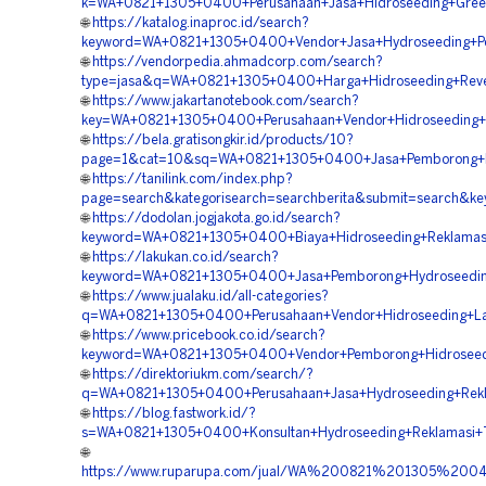
k=WA+0821+1305+0400+Perusahaan+Jasa+Hidroseeding+Green
🌐
https://katalog.inaproc.id/search?
keyword=WA+0821+1305+0400+Vendor+Jasa+Hydroseeding+Pe
🌐
https://vendorpedia.ahmadcorp.com/search?
type=jasa&q=WA+0821+1305+0400+Harga+Hidroseeding+Reve
🌐
https://www.jakartanotebook.com/search?
key=WA+0821+1305+0400+Perusahaan+Vendor+Hidroseeding+
🌐
https://bela.gratisongkir.id/products/10?
page=1&cat=10&sq=WA+0821+1305+0400+Jasa+Pemborong+Hi
🌐
https://tanilink.com/index.php?
page=search&kategorisearch=searchberita&submit=search&
🌐
https://dodolan.jogjakota.go.id/search?
keyword=WA+0821+1305+0400+Biaya+Hidroseeding+Reklamas
🌐
https://lakukan.co.id/search?
keyword=WA+0821+1305+0400+Jasa+Pemborong+Hydroseeding
🌐
https://www.jualaku.id/all-categories?
q=WA+0821+1305+0400+Perusahaan+Vendor+Hidroseeding+L
🌐
https://www.pricebook.co.id/search?
keyword=WA+0821+1305+0400+Vendor+Pemborong+Hidroseedi
🌐
https://direktoriukm.com/search/?
q=WA+0821+1305+0400+Perusahaan+Jasa+Hydroseeding+Rekl
🌐
https://blog.fastwork.id/?
s=WA+0821+1305+0400+Konsultan+Hydroseeding+Reklamasi
🌐
https://www.ruparupa.com/jual/WA%200821%201305%2