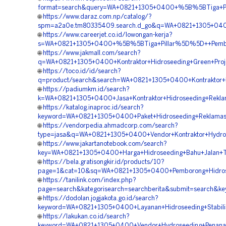
format=search&query=WA+0821+1305+0400+%5B%5BTiga+Pil
🌐
https://www.daraz.com.np/catalog/?
spm=a2a0e.tm80335409.search.d_go&q=WA+0821+1305+040
🌐
https://www.careerjet.co.id/lowongan-kerja?
s=WA+0821+1305+0400+%5B%5BTiga+Pillar%5D%5D++Pembor
🌐
https://www.jakmall.com/search?
q=WA+0821+1305+0400+Kontraktor+Hidroseeding+Green+Proj
🌐
https://toco.id/id/search?
q=product/search&search=WA+0821+1305+0400+Kontraktor+
🌐
https://padiumkm.id/search?
k=WA+0821+1305+0400+Jasa+Kontraktor+Hidroseeding+Rekla
🌐
https://katalog.inaproc.id/search?
keyword=WA+0821+1305+0400+Paket+Hidroseeding+Reklamas
🌐
https://vendorpedia.ahmadcorp.com/search?
type=jasa&q=WA+0821+1305+0400+Vendor+Kontraktor+Hydro
🌐
https://www.jakartanotebook.com/search?
key=WA+0821+1305+0400+Harga+Hidroseeding+Bahu+Jalan+T
🌐
https://bela.gratisongkir.id/products/10?
page=1&cat=10&sq=WA+0821+1305+0400+Pemborong+Hidros
🌐
https://tanilink.com/index.php?
page=search&kategorisearch=searchberita&submit=search&
🌐
https://dodolan.jogjakota.go.id/search?
keyword=WA+0821+1305+0400+Layanan+Hidroseeding+Stabili
🌐
https://lakukan.co.id/search?
keyword=WA+0821+1305+0400+Vendor+Hydroseeding+Penan