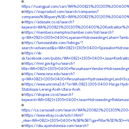
🌐
https://ruangjual.com/cari/WA%200821%201305%2004
🌐
https://inaproduct.com/search/companies?
companies%5Bquery%5D=WA%200821%201305%200400%20
🌐
https://adasale.co.id/search?
keyword=WA%200821%201305%200400%20Kontraktor%20
🌐
https://members.memphischamber.com/list/search?
q=WA+0821+1305+0400+Layanan+Hidroseeding+Lahan+Tamb
🌐
https://lumosestate.com/listings/?
search=advanced&s=WA+0821+1305+0400+Spesialis+Hidrose
🌐
https://sk-
sk.facebook.com/public/WA+0821+1305+0400+Jasa+Kontrakt
🌐
https://mnr.gov.kg/ru/search?
title=WA+0821+1305+0400+Perusahaan+Vendor+Hidroseeding
🌐
https://www.iona.edu/search?
q=WA+0821+1305+0400+Perusahaan+Hydroseeding+Land+Scap
🌐
https://www.uniroma3.it/?s=WA-0821-1305-0400-Harga-Hydr
Stabilisasi-Lereng-Aceh-Utara-Aceh
🌐
https://shopee.co.id/search?
keyword=WA+0821+1305+0400+Jasa+Hidroseeding+Reklamas
🌐
https://ca.carousell.com/search/WA%200821%201305%
🌐
https://www.ebay.co.uk/sch/i.html?
_nkw=WA+0821+1305+0400+%5B%5BTiga+Pillar%5D%5D++Vend
🌐
https://oku.ayoindonesia.com/search?