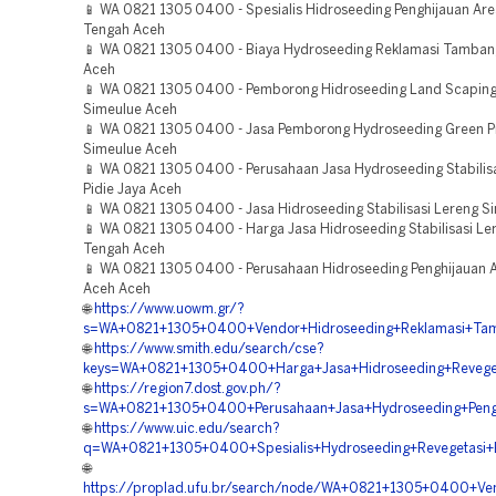
📱 WA 0821 1305 0400 - Spesialis Hidroseeding Penghijauan Ar
Tengah Aceh
📱 WA 0821 1305 0400 - Biaya Hydroseeding Reklamasi Tambang
Aceh
📱 WA 0821 1305 0400 - Pemborong Hidroseeding Land Scaping
Simeulue Aceh
📱 WA 0821 1305 0400 - Jasa Pemborong Hydroseeding Green P
Simeulue Aceh
📱 WA 0821 1305 0400 - Perusahaan Jasa Hydroseeding Stabilis
Pidie Jaya Aceh
📱 WA 0821 1305 0400 - Jasa Hidroseeding Stabilisasi Lereng S
📱 WA 0821 1305 0400 - Harga Jasa Hidroseeding Stabilisasi Le
Tengah Aceh
📱 WA 0821 1305 0400 - Perusahaan Hidroseeding Penghijauan 
Aceh Aceh
🌐
https://www.uowm.gr/?
s=WA+0821+1305+0400+Vendor+Hidroseeding+Reklamasi+Ta
🌐
https://www.smith.edu/search/cse?
keys=WA+0821+1305+0400+Harga+Jasa+Hidroseeding+Revege
🌐
https://region7.dost.gov.ph/?
s=WA+0821+1305+0400+Perusahaan+Jasa+Hydroseeding+Peng
🌐
https://www.uic.edu/search?
q=WA+0821+1305+0400+Spesialis+Hydroseeding+Revegetasi
🌐
https://proplad.ufu.br/search/node/WA+0821+1305+0400+Ven