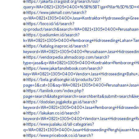
🌐
https://jakarta.craigslist.org/search/sss?
query=WA+0821+1305+0400+%5B%5BTiga+Pillar%5D%5D++Per
🌐
https://www.jakmall.com/search?
q=WA+0821+1305+0400+Jasa+Kontraktor+Hydroseeding+Green
🌐
https://toco.id/id/search?
q=product/search&search=WA+0821+1305+0400+Perusahaan+H
🌐
https://padiumkm.id/search?
k=WA+0821+1305+0400+Pemborong+Hidroseeding+Lahan+Ta
🌐
https://katalog.inaproc.id/search?
keyword=WA+0821+1305+0400+Perusahaan+Jasa+Hidroseedin
🌐
https://vendorpedia.ahmadcorp.com/search?
type=jasa&q=WA+0821+1305+0400+Kontraktor+Pemborong+Hi
🌐
https://www.jakartanotebook.com/search?
key=WA+0821+1305+0400+Vendor+Jasa+Hidroseeding+Bahu+J
🌐
https://bela.gratisongkir.id/products/10?
page=1&cat=10&sq=WA+0821+1305+0400+Perusahaan+Jasa+Hy
🌐
https://tanilink.com/index.php?
page=search&kategorisearch=searchberita&submit=search&
🌐
https://dodolan.jogjakota.go.id/search?
keyword=WA+0821+1305+0400+Jasa+Pemborong+Hidroseedin
🌐
https://lakukan.co.id/search?
keyword=WA+0821+1305+0400+Vendor+Jasa+Hidroseeding+R
🌐
https://www.jualaku.id/all-categories?
q=WA+0821+1305+0400+Jasa+Hidroseeding+Penghijauan+Are
🌐
https://www.pricebook.co.id/search?