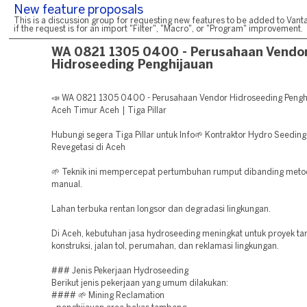
New feature proposals
This is a discussion group for requesting new features to be added to Vanta
if the request is for an import "Filter", "Macro", or "Program" improvement.
WA 0821 1305 0400 - Perusahaan Vendo
Hidroseeding Penghijauan
📣 WA 0821 1305 0400 - Perusahaan Vendor Hidroseeding Pengh
Aceh Timur Aceh | Tiga Pillar
Hubungi segera Tiga Pillar untuk Info🌱 Kontraktor Hydro Seedin
Revegetasi di Aceh
🌱 Teknik ini mempercepat pertumbuhan rumput dibanding met
manual.
Lahan terbuka rentan longsor dan degradasi lingkungan.
Di Aceh, kebutuhan jasa hydroseeding meningkat untuk proyek t
konstruksi, jalan tol, perumahan, dan reklamasi lingkungan.
### Jenis Pekerjaan Hydroseeding
Berikut jenis pekerjaan yang umum dilakukan:
#### 🌱 Mining Reclamation