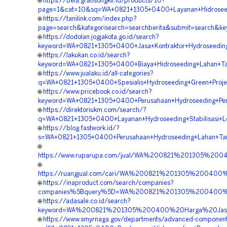
🌐
https://bela.gratisongkir.id/products/10?
page=1&cat=10&sq=WA+0821+1305+0400+Layanan+Hidroseed
🌐
https://tanilink.com/index.php?
page=search&kategorisearch=searchberita&submit=search&
🌐
https://dodolan.jogjakota.go.id/search?
keyword=WA+0821+1305+0400+Jasa+Kontraktor+Hydroseeding
🌐
https://lakukan.co.id/search?
keyword=WA+0821+1305+0400+Biaya+Hidroseeding+Lahan+T
🌐
https://www.jualaku.id/all-categories?
q=WA+0821+1305+0400+Spesialis+Hydroseeding+Green+Proje
🌐
https://www.pricebook.co.id/search?
keyword=WA+0821+1305+0400+Perusahaan+Hydroseeding+Pen
🌐
https://direktoriukm.com/search/?
q=WA+0821+1305+0400+Layanan+Hydroseeding+Stabilisasi+L
🌐
https://blog.fastwork.id/?
s=WA+0821+1305+0400+Perusahaan+Hydroseeding+Lahan+Ta
🌐
https://www.ruparupa.com/jual/WA%200821%201305%20
🌐
https://ruangjual.com/cari/WA%200821%201305%200400
🌐
https://inaproduct.com/search/companies?
companies%5Bquery%5D=WA%200821%201305%200400%20
🌐
https://adasale.co.id/search?
keyword=WA%200821%201305%200400%20Harga%20Jasa
🌐
https://www.smyrnaga.gov/departments/advanced-componen