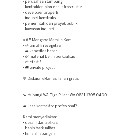
- perusahaan tambang
- kontraktor jalan dan infrastruktur
- developer properti
- industri konstruksi
- pemerintah dan proyek publik
- kawasan industri
### Mengapa Memilih Kami
- 🌱 tim ahli revegetasi
- 🚜 kapasitas besar
- 🌿 material benih berkualitas
- 🌱 efektif
- 🚚 on-site project
💬 Diskusi reklamasi lahan gratis.
📞 Hubungi WA Tiga Pillar : WA 0821 1305 0400
🚜 Jasa kontraktor profesional?
Kami menyediakan:
- desain dan aplikasi
- benih berkualitas
- tim ahli lapangan