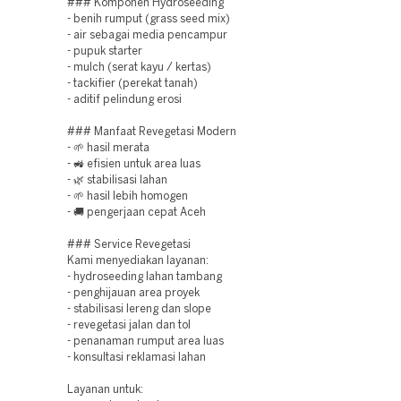
### Komponen Hydroseeding
- benih rumput (grass seed mix)
- air sebagai media pencampur
- pupuk starter
- mulch (serat kayu / kertas)
- tackifier (perekat tanah)
- aditif pelindung erosi
### Manfaat Revegetasi Modern
- 🌱 hasil merata
- 🚜 efisien untuk area luas
- 🌿 stabilisasi lahan
- 🌱 hasil lebih homogen
- 🚚 pengerjaan cepat Aceh
### Service Revegetasi
Kami menyediakan layanan:
- hydroseeding lahan tambang
- penghijauan area proyek
- stabilisasi lereng dan slope
- revegetasi jalan dan tol
- penanaman rumput area luas
- konsultasi reklamasi lahan
Layanan untuk: