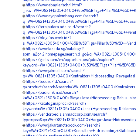
🌐
https://www.ebay.ie/sch/i.html?
_nkw=WA+0821+1305+0400+%5B%5BTiga+Pillar%5D%5D++Konsu
🌐
https://www.ayopalembang.com/search?
q=WA+0821+1305+0400+%5B%5BTiga+Pillar%5D%5D++Jasa+Pe
🌐
https://torajautara.ada.or.id/search?
q=WA+0821+1305+0400+%5B%5BTiga+Pillar%5D%5D++Pemboro
🌐
https://blog.fastwork.id/?
s=WA+0821+1305+0400+%5B%5BTiga+Pillar%5D%5D++Vendor+
🌐
https://www.lazada.sg/catalog/?
spm=a2o42.homepage.search.d_go&q=WA+0821+1305+0400+%5
🌐
https://glints.com/vn/opportunities/jobs/explore?
keyword=WA+0821+1305+0400+%5B%5BTiga+Pillar%5D%5D++
🌐
https://www.jakmall.com/search?
q=WA+0821+1305+0400+Kontraktor+Hidroseeding+Revegetasi
🌐
https://toco.id/id/search?
q=product/search&search=WA+0821+1305+0400+Kontraktor+H
🌐
https://padiumkm.id/search?
k=WA+0821+1305+0400+Biaya+Jasa+Hidroseeding+Bahu+Jalan
🌐
https://katalog.inaproc.id/search?
keyword=WA+0821+1305+0400+Jasa+Hydroseeding+Reklamasi
🌐
https://vendorpedia.ahmadcorp.com/search?
type=jasa&q=WA+0821+1305+0400+Harga+Jasa+Hidroseeding
🌐
https://www.jakartanotebook.com/search?
key=WA+0821+1305+0400+Konsultan+Hidroseeding+Stabilisas