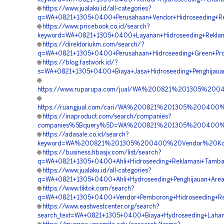
🌐
https://www.jualaku.id/all-categories?
q=WA+0821+1305+0400+Perusahaan+Vendor+Hidroseeding+Re
🌐
https://www.pricebook.co.id/search?
keyword=WA+0821+1305+0400+Layanan+Hidroseeding+Reklam
🌐
https://direktoriukm.com/search/?
q=WA+0821+1305+0400+Perusahaan+Hidroseeding+Green+Pro
🌐
https://blog.fastwork.id/?
s=WA+0821+1305+0400+Biaya+Jasa+Hidroseeding+Penghijaua
🌐
https://www.ruparupa.com/jual/WA%200821%201305%2
🌐
https://ruangjual.com/cari/WA%200821%201305%20040
🌐
https://inaproduct.com/search/companies?
companies%5Bquery%5D=WA%200821%201305%200400%2
🌐
https://adasale.co.id/search?
keyword=WA%200821%201305%200400%20Vendor%20Kont
🌐
https://business.hbasjv.com/list/search?
q=WA+0821+1305+0400+Ahli+Hidroseeding+Reklamasi+Tamb
🌐
https://www.jualaku.id/all-categories?
q=WA+0821+1305+0400+Ahli+Hydroseeding+Penghijauan+Are
🌐
https://www.tiktok.com/search?
q=WA+0821+1305+0400+Vendor+Pemborong+Hidroseeding+Re
🌐
https://www.eastwestcenter.org/search?
search_text=WA+0821+1305+0400+Biaya+Hydroseeding+Laha