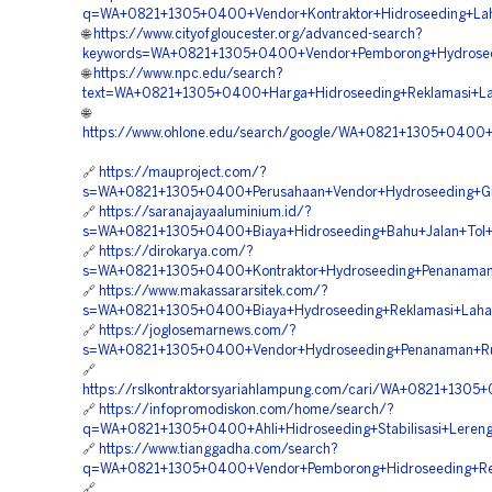
q=WA+0821+1305+0400+Vendor+Kontraktor+Hidroseeding+L
🌐
https://www.cityofgloucester.org/advanced-search?
keywords=WA+0821+1305+0400+Vendor+Pemborong+Hydroseed
🌐
https://www.npc.edu/search?
text=WA+0821+1305+0400+Harga+Hidroseeding+Reklamasi+L
🌐
https://www.ohlone.edu/search/google/WA+0821+1305+0400
🔗
https://mauproject.com/?
s=WA+0821+1305+0400+Perusahaan+Vendor+Hydroseeding+Gr
🔗
https://saranajayaaluminium.id/?
s=WA+0821+1305+0400+Biaya+Hidroseeding+Bahu+Jalan+Tol
🔗
https://dirokarya.com/?
s=WA+0821+1305+0400+Kontraktor+Hydroseeding+Penanama
🔗
https://www.makassararsitek.com/?
s=WA+0821+1305+0400+Biaya+Hydroseeding+Reklamasi+Laha
🔗
https://joglosemarnews.com/?
s=WA+0821+1305+0400+Vendor+Hydroseeding+Penanaman+Ru
🔗
https://rslkontraktorsyariahlampung.com/cari/WA+0821+1305
🔗
https://infopromodiskon.com/home/search/?
q=WA+0821+1305+0400+Ahli+Hidroseeding+Stabilisasi+Lere
🔗
https://www.tianggadha.com/search?
q=WA+0821+1305+0400+Vendor+Pemborong+Hidroseeding+Re
🔗