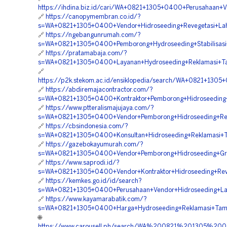
https://ihdina.biz.id/cari/WA+0821+1305+0400+Perusahaan+
🔗
https://canopymembran.co.id/?
s=WA+0821+1305+0400+Vendor+Hidroseeding+Revegetasi+La
🔗
https://ngebangunrumah.com/?
s=WA+0821+1305+0400+Pemborong+Hydroseeding+Stabilisas
🔗
https://pratamabaja.com/?
s=WA+0821+1305+0400+Layanan+Hydroseeding+Reklamasi+T
🔗
https://p2k.stekom.ac.id/ensiklopedia/search/WA+0821+13
🔗
https://abdiremajacontractor.com/?
s=WA+0821+1305+0400+Kontraktor+Pemborong+Hidroseeding
🔗
https://www.ptteralismajujaya.com/?
s=WA+0821+1305+0400+Vendor+Pemborong+Hidroseeding+Re
🔗
https://cbsindonesia.com/?
s=WA+0821+1305+0400+Konsultan+Hidroseeding+Reklamasi+
🔗
https://gazebokayumurah.com/?
s=WA+0821+1305+0400+Vendor+Pemborong+Hidroseeding+Gre
🔗
https://www.saprodi.id/?
s=WA+0821+1305+0400+Vendor+Kontraktor+Hidroseeding+Rev
🔗
https://kemkes.go.id/id/search?
s=WA+0821+1305+0400+Perusahaan+Vendor+Hidroseeding+L
🔗
https://www.kayamarabatik.com/?
s=WA+0821+1305+0400+Harga+Hydroseeding+Reklamasi+Tam
🌐
https://www.carousell.ph/search/WA%200821%201305%