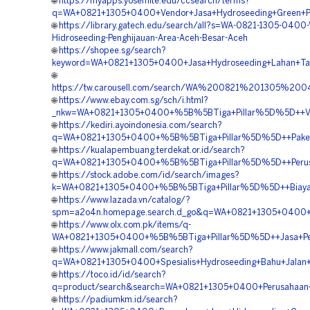
🌐
https://myapps.yosemite.edu/ccsearch/terms?
q=WA+0821+1305+0400+Vendor+Jasa+Hydroseeding+Green+Pr
🌐
https://library.gatech.edu/search/all?s=WA-0821-1305-0400-
Hidroseeding-Penghijauan-Area-Aceh-Besar-Aceh
🌐
https://shopee.sg/search?
keyword=WA+0821+1305+0400+Jasa+Hydroseeding+Lahan+T
🌐
https://tw.carousell.com/search/WA%200821%201305%
🌐
https://www.ebay.com.sg/sch/i.html?
_nkw=WA+0821+1305+0400+%5B%5BTiga+Pillar%5D%5D++Vend
🌐
https://kediri.ayoindonesia.com/search?
q=WA+0821+1305+0400+%5B%5BTiga+Pillar%5D%5D++Paket+H
🌐
https://kualapembuang.terdekat.or.id/search?
q=WA+0821+1305+0400+%5B%5BTiga+Pillar%5D%5D++Perusah
🌐
https://stock.adobe.com/id/search/images?
k=WA+0821+1305+0400+%5B%5BTiga+Pillar%5D%5D++Biaya+H
🌐
https://www.lazada.vn/catalog/?
spm=a2o4n.homepage.search.d_go&q=WA+0821+1305+0400+
🌐
https://www.olx.com.pk/items/q-
WA+0821+1305+0400+%5B%5BTiga+Pillar%5D%5D++Jasa+Pemb
🌐
https://www.jakmall.com/search?
q=WA+0821+1305+0400+Spesialis+Hydroseeding+Bahu+Jalan+
🌐
https://toco.id/id/search?
q=product/search&search=WA+0821+1305+0400+Perusahaan+
🌐
https://padiumkm.id/search?