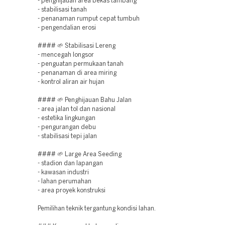
- penghijauan area bekas tambang
- stabilisasi tanah
- penanaman rumput cepat tumbuh
- pengendalian erosi
#### 🌱 Stabilisasi Lereng
- mencegah longsor
- penguatan permukaan tanah
- penanaman di area miring
- kontrol aliran air hujan
#### 🌱 Penghijauan Bahu Jalan
- area jalan tol dan nasional
- estetika lingkungan
- pengurangan debu
- stabilisasi tepi jalan
#### 🌱 Large Area Seeding
- stadion dan lapangan
- kawasan industri
- lahan perumahan
- area proyek konstruksi
Pemilihan teknik tergantung kondisi lahan.