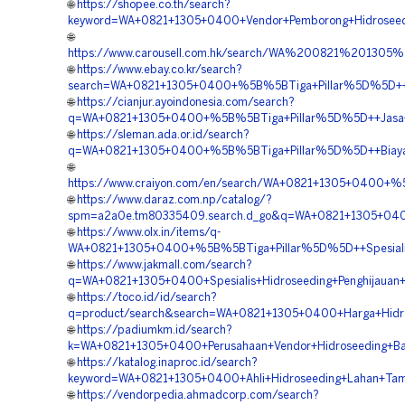
🌐
https://shopee.co.th/search?
keyword=WA+0821+1305+0400+Vendor+Pemborong+Hidroseeding
🌐
https://www.carousell.com.hk/search/WA%200821%20130
🌐
https://www.ebay.co.kr/search?
search=WA+0821+1305+0400+%5B%5BTiga+Pillar%5D%5D++Vend
🌐
https://cianjur.ayoindonesia.com/search?
q=WA+0821+1305+0400+%5B%5BTiga+Pillar%5D%5D++Jasa+Hid
🌐
https://sleman.ada.or.id/search?
q=WA+0821+1305+0400+%5B%5BTiga+Pillar%5D%5D++Biaya+Ja
🌐
https://www.craiyon.com/en/search/WA+0821+1305+0400+%5B
🌐
https://www.daraz.com.np/catalog/?
spm=a2a0e.tm80335409.search.d_go&q=WA+0821+1305+0400+
🌐
https://www.olx.in/items/q-
WA+0821+1305+0400+%5B%5BTiga+Pillar%5D%5D++Spesialis+
🌐
https://www.jakmall.com/search?
q=WA+0821+1305+0400+Spesialis+Hidroseeding+Penghijauan+A
🌐
https://toco.id/id/search?
q=product/search&search=WA+0821+1305+0400+Harga+Hidrosee
🌐
https://padiumkm.id/search?
k=WA+0821+1305+0400+Perusahaan+Vendor+Hidroseeding+Bahu
🌐
https://katalog.inaproc.id/search?
keyword=WA+0821+1305+0400+Ahli+Hidroseeding+Lahan+Tamb
🌐
https://vendorpedia.ahmadcorp.com/search?