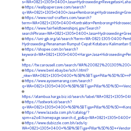
s=WA+0821+1305+0400+Jasa+Hydroseeding+Revegetasi+Lahan
🌐
https://wallpapercave.com/search?
q=WA+0821+1305+0400+Jasa+Pemborong+Hydroseeding+Green+
🌐
https://www.roof-crafters.com/search?
term=WA+0821+1305+0400+Kontraktor+Pemborong+Hidroseeding
🌐
https://www.fairfieldtownshipnj.gov/Search?
searchPhrase=WA+0821+1305+0400+Jasa+Hydroseeding+Green+
🌐
https://uni-gjk.org/al/search?term=WA-0821-1305-0400-Pem
Hydroseeding-Penanaman-Rumput-Cepat-Kotabaru-Kalimantan-S
🌐
https://shopee.com.br/search?
keyword=WA+0821+1305+0400+Harga+Jasa+Hidroseeding+Pen
🌐
https://tw.carousell.com/search/WA%200821%201305%2
🌐
https://www.benl.ebay.be/sch/i.html?
_nkw=WA+0821+1305+0400+%5B%5BTiga+Pillar%5D%5D++Pembo
🌐
https://www.ayosemarang.com/search?
q=WA+0821+1305+0400+%5B%5BTiga+Pillar%5D%5D++Vendor+Hi
🌐
https://atambua.harga.biz.id/search/label/WA+0821+1305+0
🌐
https://fastwork.id/search?
q=WA+0821+1305+0400+%5B%5BTiga+Pillar%5D%5D++Konsultan
🌐
https://www.lazada.com.ph/catalog/?
spm=a2o4l.homepage.search.d_go&q=WA+0821+1305+0400+%
🌐
https://www.dubizzle.com.bh/ads/q-
WA+0821+1305+0400+%5B%5BTiga+Pillar%5D%5D++Vendor+Pem