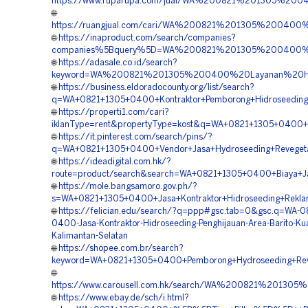
https://www.ruparupa.com/jual/WA%200821%201305%200
🌐
https://ruangjual.com/cari/WA%200821%201305%20040
🌐
https://inaproduct.com/search/companies?
companies%5Bquery%5D=WA%200821%201305%200400%20
🌐
https://adasale.co.id/search?
keyword=WA%200821%201305%200400%20Layanan%20Hydr
🌐
https://business.eldoradocounty.org/list/search?
q=WA+0821+1305+0400+Kontraktor+Pemborong+Hidroseeding+P
🌐
https://properti1.com/cari?
iklanType=rent&propertyType=kost&q=WA+0821+1305+0400+Ha
🌐
https://it.pinterest.com/search/pins/?
q=WA+0821+1305+0400+Vendor+Jasa+Hydroseeding+Revegetas
🌐
https://ideadigital.com.hk/?
route=product/search&search=WA+0821+1305+0400+Biaya+Jas
🌐
https://mole.bangsamoro.gov.ph/?
s=WA+0821+1305+0400+Jasa+Kontraktor+Hidroseeding+Reklam
🌐
https://felician.edu/search/?q=ppp#gsc.tab=0&gsc.q=WA-0
0400-Jasa-Kontraktor-Hidroseeding-Penghijauan-Area-Barito-Kua
Kalimantan-Selatan
🌐
https://shopee.com.br/search?
keyword=WA+0821+1305+0400+Pemborong+Hydroseeding+Reveg
🌐
https://www.carousell.com.hk/search/WA%200821%20130
🌐
https://www.ebay.de/sch/i.html?