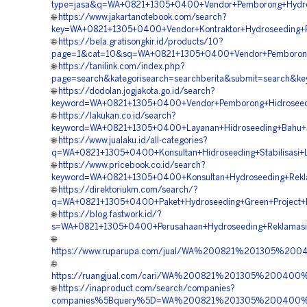
type=jasa&q=WA+0821+1305+0400+Vendor+Pemborong+Hydros
🌐
https://www.jakartanotebook.com/search?
key=WA+0821+1305+0400+Vendor+Kontraktor+Hydroseeding+P
🌐
https://bela.gratisongkir.id/products/10?
page=1&cat=10&sq=WA+0821+1305+0400+Vendor+Pemborong+H
🌐
https://tanilink.com/index.php?
page=search&kategorisearch=searchberita&submit=search&ke
🌐
https://dodolan.jogjakota.go.id/search?
keyword=WA+0821+1305+0400+Vendor+Pemborong+Hidroseedin
🌐
https://lakukan.co.id/search?
keyword=WA+0821+1305+0400+Layanan+Hidroseeding+Bahu+Jal
🌐
https://www.jualaku.id/all-categories?
q=WA+0821+1305+0400+Konsultan+Hidroseeding+Stabilisasi+L
🌐
https://www.pricebook.co.id/search?
keyword=WA+0821+1305+0400+Konsultan+Hydroseeding+Reklam
🌐
https://direktoriukm.com/search/?
q=WA+0821+1305+0400+Paket+Hydroseeding+Green+Project+Ba
🌐
https://blog.fastwork.id/?
s=WA+0821+1305+0400+Perusahaan+Hydroseeding+Reklamasi+
🌐
https://www.ruparupa.com/jual/WA%200821%201305%200
🌐
https://ruangjual.com/cari/WA%200821%201305%200400%
🌐
https://inaproduct.com/search/companies?
companies%5Bquery%5D=WA%200821%201305%200400%20K