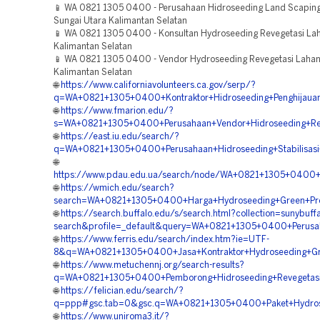
📱 WA 0821 1305 0400 - Perusahaan Hidroseeding Land Scaping
Sungai Utara Kalimantan Selatan
📱 WA 0821 1305 0400 - Konsultan Hydroseeding Revegetasi La
Kalimantan Selatan
📱 WA 0821 1305 0400 - Vendor Hydroseeding Revegetasi Lahan
Kalimantan Selatan
🌐
https://www.californiavolunteers.ca.gov/serp/?
q=WA+0821+1305+0400+Kontraktor+Hidroseeding+Penghijauan
🌐
https://www.fmarion.edu/?
s=WA+0821+1305+0400+Perusahaan+Vendor+Hidroseeding+Rek
🌐
https://east.iu.edu/search/?
q=WA+0821+1305+0400+Perusahaan+Hidroseeding+Stabilisasi+
🌐
https://www.pdau.edu.ua/search/node/WA+0821+1305+0400+V
🌐
https://wmich.edu/search?
search=WA+0821+1305+0400+Harga+Hydroseeding+Green+Proj
🌐
https://search.buffalo.edu/s/search.html?collection=sunybuff
search&profile=_default&query=WA+0821+1305+0400+Perusa
🌐
https://www.ferris.edu/search/index.htm?ie=UTF-
8&q=WA+0821+1305+0400+Jasa+Kontraktor+Hydroseeding+Gree
🌐
https://www.metuchennj.org/search-results?
q=WA+0821+1305+0400+Pemborong+Hidroseeding+Revegetasi
🌐
https://felician.edu/search/?
q=ppp#gsc.tab=0&gsc.q=WA+0821+1305+0400+Paket+Hydrosee
🌐
https://www.uniroma3.it/?