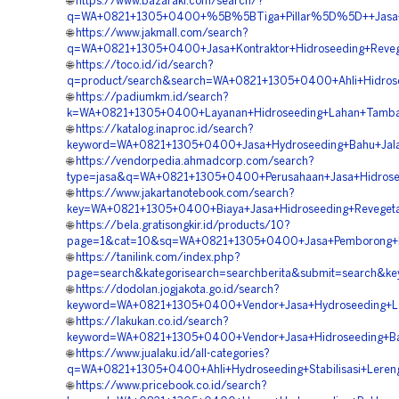
🌐
https://www.bazaraki.com/search/?
q=WA+0821+1305+0400+%5B%5BTiga+Pillar%5D%5D++Jasa+Pem
🌐
https://www.jakmall.com/search?
q=WA+0821+1305+0400+Jasa+Kontraktor+Hidroseeding+Revege
🌐
https://toco.id/id/search?
q=product/search&search=WA+0821+1305+0400+Ahli+Hidrosee
🌐
https://padiumkm.id/search?
k=WA+0821+1305+0400+Layanan+Hidroseeding+Lahan+Tamban
🌐
https://katalog.inaproc.id/search?
keyword=WA+0821+1305+0400+Jasa+Hydroseeding+Bahu+Jalan
🌐
https://vendorpedia.ahmadcorp.com/search?
type=jasa&q=WA+0821+1305+0400+Perusahaan+Jasa+Hidrosee
🌐
https://www.jakartanotebook.com/search?
key=WA+0821+1305+0400+Biaya+Jasa+Hidroseeding+Revegetas
🌐
https://bela.gratisongkir.id/products/10?
page=1&cat=10&sq=WA+0821+1305+0400+Jasa+Pemborong+Hi
🌐
https://tanilink.com/index.php?
page=search&kategorisearch=searchberita&submit=search&k
🌐
https://dodolan.jogjakota.go.id/search?
keyword=WA+0821+1305+0400+Vendor+Jasa+Hydroseeding+Lan
🌐
https://lakukan.co.id/search?
keyword=WA+0821+1305+0400+Vendor+Jasa+Hidroseeding+Bah
🌐
https://www.jualaku.id/all-categories?
q=WA+0821+1305+0400+Ahli+Hydroseeding+Stabilisasi+Lereng
🌐
https://www.pricebook.co.id/search?