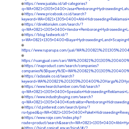
🌐
https://www.jualaku.id/all-categories?
q=WA+0821+1305+0400+Jasa+Pemborong+Hydroseeding+Lahan
🌐
https://www.pricebook.co.id/search?
keyword=WA+0821+1305+0400+Ahli+Hidroseeding+Reklamasi+L
🌐
https://direktoriukm.com/search/?
q=WA+0821+1305+0400+Vendor+Pemborong+Hydroseeding+Land
🌐
https://blog.fastwork.id/?
s=WA+0821+1305+0400+Biaya+Hydroseeding+Land+Scaping+Hi
🌐
https://www.ruparupa.com/jual/WA%200821%201305%20
🌐
https://ruangjual.com/cari/WA%200821%201305%20040
🌐
https://inaproduct.com/search/companies?
companies%5Bquery%5D=WA%200821%201305%200400%20K
🌐
https://adasale.co.id/search?
keyword=WA%200821%201305%200400%20Harga%20Hydros
🌐
https://www.heardchamber.com/list/search?
q=WA+0821+1305+0400+Spesialis+Hidroseeding+Reklamasi+La
🌐
https://www.industrybuying.com/search?
q=WA+0821+1305+0400+Kontraktor+Pemborong+Hidroseeding+B
🌐
https://id.pinterest.com/search/pins/?
rs=typed&q=WA+0821+1305+0400+Paket+Hidroseeding+Revege
🌐
https://www.roije.com/index.php?
route=product/search&search=WA+0821+1305+0400+Ahli+Hydr
🌐
https://bicyt.conicet.gov.ar/bicyt/#/?