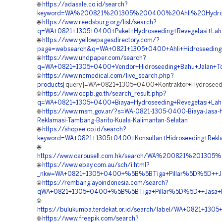
🌐
https://adasale.co.id/search?
keyword=WA%200821%201305%200400%20Ahli%20Hydrose
🌐
https://www.reedsburg.org/list/search?
q=WA+0821+1305+0400+Paket+Hydroseeding+Revegetasi+Lahan
🌐
https://www.yellowpagesdirectory.com/?
page=websearch&q=WA+0821+1305+0400+Ahli+Hidroseeding+Re
🌐
https://www.uhdpaper.com/search?
q=WA+0821+1305+0400+Vendor+Hidroseeding+Bahu+Jalan+Tol+
🌐
https://www.ncmedical.com/live_search.php?
products
[query]=WA+0821+1305+0400+Kontraktor+Hydroseedi
🌐
https://www.ocpb.go.th/search_result.php?
q=WA+0821+1305+0400+Biaya+Hydroseeding+Revegetasi+Lahan
🌐
https://www.msm.gov.ar/?s=WA-0821-1305-0400-Biaya-Jasa-H
Reklamasi-Tambang-Barito-Kuala-Kalimantan-Selatan
🌐
https://shopee.co.id/search?
keyword=WA+0821+1305+0400+Konsultan+Hidroseeding+Reklam
🌐
https://www.carousell.com.hk/search/WA%200821%2013
🌐
https://www.ebay.com.au/sch/i.html?
_nkw=WA+0821+1305+0400+%5B%5BTiga+Pillar%5D%5D++Jasa+
🌐
https://rembang.ayoindonesia.com/search?
qWA+0821+1305+0400+%5B%5BTiga+Pillar%5D%5D++Jasa+Pemb
🌐
https://bulukumba.terdekat.or.id/search/label/WA+0821+1
🌐
https://www.freepik.com/search?