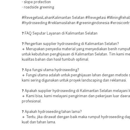
- slope protection
- roadside greening
#RevegetasiLahanKalimantan Selatan #Revegetasi #MiningRehab
#hydroseeding #reklamasilahan #greeningindonesia #erosicontr
❓ FAQ Seputar Layanan di Kalimantan Selatan
❓ Pengertian supplier hydroseeding di Kalimantan Selatan?
🔹 Merupakan penyedia material yang menyediakan benih rumpu
untuk kebutuhan penghijauan di Kalimantan Selatan. Tim kami m
kualitas bahan dan hasil tumbuh optimal.
❓ Apa fungsi utama hydroseeding?
🔹 Fungsi utama adalah untuk penghijauan lahan dengan metode 
kami sering digunakan untuk proyek landscaping dan reklamasi.
❓ Apakah supplier hydroseeding di Kalimantan Selatan melayani l
🔹 Kami bisa, kami melayani pengiriman dan pekerjaan luar daer
profesional.
❓ Apakah hydroseeding tahan lama?
🔹 Tentu, jika dirawat dengan baik maka rumput hydroseeding d
kuat dan tahan lama.