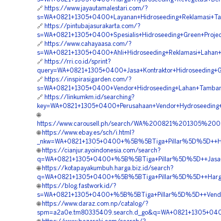
🔗
https://www.jayautamalestari.com/?
s=WA+0821+1305+0400+Layanan+Hidroseeding+Reklamasi+Tam
🔗
https://pintubajasurakarta.com/?
s=WA+0821+1305+0400+Spesialis+Hidroseeding+Green+Projec
🔗
https://www.cahayaasa.com/?
s=WA+0821+1305+0400+Ahli+Hidroseeding+Reklamasi+Lahan+H
🔗
https://rri.co.id/sprint?
query=WA+0821+1305+0400+Jasa+Kontraktor+Hidroseeding+Gr
🔗
https://inspirasigarden.com/?
s=WA+0821+1305+0400+Vendor+Hidroseeding+Lahan+Tambang
🔗
https://linkumkm.id/searching?
key=WA+0821+1305+0400+Perusahaan+Vendor+Hydroseeding+L
🌐
https://www.carousell.ph/search/WA%200821%201305%
🌐
https://www.ebay.es/sch/i.html?
_nkw=WA+0821+1305+0400+%5B%5BTiga+Pillar%5D%5D++Harga
🌐
https://cianjur.ayoindonesia.com/search?
q=WA+0821+1305+0400+%5B%5BTiga+Pillar%5D%5D++Jasa+Kon
🌐
https://kotapayakumbuh.harga.biz.id/search?
q=WA+0821+1305+0400+%5B%5BTiga+Pillar%5D%5D++Harga+J
🌐
https://blog.fastwork.id/?
s=WA+0821+1305+0400+%5B%5BTiga+Pillar%5D%5D++Vendor+
🌐
https://www.daraz.com.np/catalog/?
spm=a2a0e.tm80335409.search.d_go&q=WA+0821+1305+0400