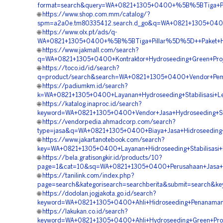
format=search&query=WA+0821+1305+0400+%5B%5BTiga+Pilla
🌐
https://www.shop.com.mm/catalog/?
spm=a2a0e.tm80335412.search.d_go&q=WA+0821+1305+0400+%
🌐
https://www.olx.pt/ads/q-
WA+0821+1305+0400+%5B%5BTiga+Pillar%5D%5D++Paket+Hydr
🌐
https://www.jakmall.com/search?
q=WA+0821+1305+0400+Kontraktor+Hydroseeding+Green+Proje
🌐
https://toco.id/id/search?
q=product/search&search=WA+0821+1305+0400+Vendor+Pembo
🌐
https://padiumkm.id/search?
k=WA+0821+1305+0400+Layanan+Hydroseeding+Stabilisasi+Le
🌐
https://katalog.inaproc.id/search?
keyword=WA+0821+1305+0400+Vendor+Jasa+Hydroseeding+Stab
🌐
https://vendorpedia.ahmadcorp.com/search?
type=jasa&q=WA+0821+1305+0400+Biaya+Jasa+Hidroseeding+St
🌐
https://www.jakartanotebook.com/search?
key=WA+0821+1305+0400+Layanan+Hidroseeding+Stabilisasi+L
🌐
https://bela.gratisongkir.id/products/10?
page=1&cat=10&sq=WA+0821+1305+0400+Perusahaan+Jasa+Hyd
🌐
https://tanilink.com/index.php?
page=search&kategorisearch=searchberita&submit=search&
🌐
https://dodolan.jogjakota.go.id/search?
keyword=WA+0821+1305+0400+Ahli+Hidroseeding+Penanaman+
🌐
https://lakukan.co.id/search?
keyword=WA+0821+1305+0400+Ahli+Hydroseeding+Green+Proje