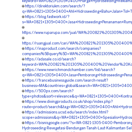
keyword=WA+0821+1305+0400+Harga+Hydroseeding+Reklamas
🌐
https://direktoriukm.com/search/?
q=WA+0821+1305+0400+Ahli+Hidroseeding+Bahu+Jalan+Tol+Ta
🌐
https://blog.fastwork.id/?
s=WA+0821+1305+0400+Jasa+Hidroseeding+Penanaman+Rumpu
🌐
https://www.ruparupa.com/jual/WA%200821%201305%20
🌐
https://ruangjual.com/cari/WA%200821%201305%20040
🌐
https://inaproduct.com/search/companies?
companies%5Bquery%5D=WA%200821%201305%200400%20
🌐
https://adasale.co.id/search?
keyword=WA%200821%201305%200400%20Vendor%20Kontr
🌐
https://www.newrichmondchamber.com/list/search?
q=WA+0821+1305+0400+Jasa+Pemborong+Hidroseeding+Penan
🌐
https://francebusinessguide.com/search-result?
business=MA&countries=global&search=WA+0821+1305+0400+P
🌐
https://500px.com/search?
type=photos&sort=relevance&q=WA+0821+1305+0400+Kontrakt
🌐
https://www.divingproducts.co.uk/shop/index.php?
route=product/search&tag=WA+0821+1305+0400+Ahli+Hydrose
🌐
https://admissions.ucsd.edu/search/index.html?
scope=admissions&q=WA+0821+1305+0400+Spesialis+Hydroseed
🌐
https://bisnisgoogle.com/?s=WA-0821-1305-0400-Pemboron
Hydroseeding-Revegetasi-Bendungan-Tanah-Laut-Kalimantan-Sel