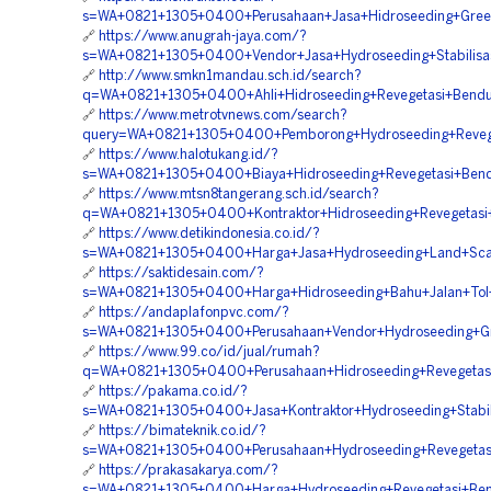
s=WA+0821+1305+0400+Perusahaan+Jasa+Hidroseeding+Green+
🔗
https://www.anugrah-jaya.com/?
s=WA+0821+1305+0400+Vendor+Jasa+Hydroseeding+Stabilisas
🔗
http://www.smkn1mandau.sch.id/search?
q=WA+0821+1305+0400+Ahli+Hidroseeding+Revegetasi+Bendu
🔗
https://www.metrotvnews.com/search?
query=WA+0821+1305+0400+Pemborong+Hydroseeding+Reveget
🔗
https://www.halotukang.id/?
s=WA+0821+1305+0400+Biaya+Hidroseeding+Revegetasi+Bend
🔗
https://www.mtsn8tangerang.sch.id/search?
q=WA+0821+1305+0400+Kontraktor+Hidroseeding+Revegetasi+
🔗
https://www.detikindonesia.co.id/?
s=WA+0821+1305+0400+Harga+Jasa+Hydroseeding+Land+Scapi
🔗
https://saktidesain.com/?
s=WA+0821+1305+0400+Harga+Hidroseeding+Bahu+Jalan+Tol+H
🔗
https://andaplafonpvc.com/?
s=WA+0821+1305+0400+Perusahaan+Vendor+Hydroseeding+Gree
🔗
https://www.99.co/id/jual/rumah?
q=WA+0821+1305+0400+Perusahaan+Hidroseeding+Revegetasi+
🔗
https://pakama.co.id/?
s=WA+0821+1305+0400+Jasa+Kontraktor+Hydroseeding+Stabili
🔗
https://bimateknik.co.id/?
s=WA+0821+1305+0400+Perusahaan+Hydroseeding+Revegetasi
🔗
https://prakasakarya.com/?
s=WA+0821+1305+0400+Harga+Hydroseeding+Revegetasi+Bend