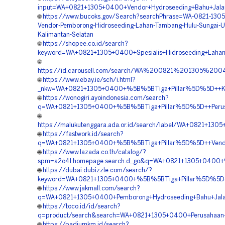
input=WA+0821+1305+0400+Vendor+Hydroseeding+Bahu+Jalan+
🌐
https://www.bucoks.gov/Search?searchPhrase=WA-0821-130
Vendor-Pemborong-Hidroseeding-Lahan-Tambang-Hulu-Sungai-U
Kalimantan-Selatan
🌐
https://shopee.co.id/search?
keyword=WA+0821+1305+0400+Spesialis+Hidroseeding+Lahan
🌐
https://id.carousell.com/search/WA%200821%201305%
🌐
https://www.ebay.ie/sch/i.html?
_nkw=WA+0821+1305+0400+%5B%5BTiga+Pillar%5D%5D++Kontra
🌐
https://wonogiri.ayoindonesia.com/search?
q=WA+0821+1305+0400+%5B%5BTiga+Pillar%5D%5D++Perusaha
🌐
https://malukutenggara.ada.or.id/search/label/WA+0821+13
🌐
https://fastwork.id/search?
q=WA+0821+1305+0400+%5B%5BTiga+Pillar%5D%5D++Vendor+K
🌐
https://www.lazada.co.th/catalog/?
spm=a2o4l.homepage.search.d_go&q=WA+0821+1305+0400+%5B
🌐
https://dubai.dubizzle.com/search/?
keyword=WA+0821+1305+0400+%5B%5BTiga+Pillar%5D%5D++Ha
🌐
https://www.jakmall.com/search?
q=WA+0821+1305+0400+Pemborong+Hydroseeding+Bahu+Jalan+
🌐
https://toco.id/id/search?
q=product/search&search=WA+0821+1305+0400+Perusahaan+Ve
🌐
https://padiumkm.id/search?