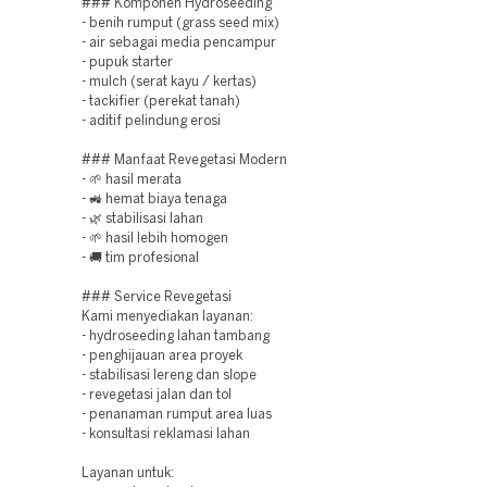
### Komponen Hydroseeding
- benih rumput (grass seed mix)
- air sebagai media pencampur
- pupuk starter
- mulch (serat kayu / kertas)
- tackifier (perekat tanah)
- aditif pelindung erosi
### Manfaat Revegetasi Modern
- 🌱 hasil merata
- 🚜 hemat biaya tenaga
- 🌿 stabilisasi lahan
- 🌱 hasil lebih homogen
- 🚚 tim profesional
### Service Revegetasi
Kami menyediakan layanan:
- hydroseeding lahan tambang
- penghijauan area proyek
- stabilisasi lereng dan slope
- revegetasi jalan dan tol
- penanaman rumput area luas
- konsultasi reklamasi lahan
Layanan untuk: