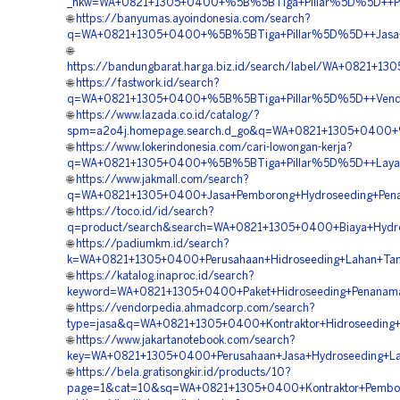
_nkw=WA+0821+1305+0400+%5B%5BTiga+Pillar%5D%5D++Perus
🌐
https://banyumas.ayoindonesia.com/search?
q=WA+0821+1305+0400+%5B%5BTiga+Pillar%5D%5D++Jasa+Kon
🌐
https://bandungbarat.harga.biz.id/search/label/WA+0821+
🌐
https://fastwork.id/search?
q=WA+0821+1305+0400+%5B%5BTiga+Pillar%5D%5D++Vendor+
🌐
https://www.lazada.co.id/catalog/?
spm=a2o4j.homepage.search.d_go&q=WA+0821+1305+0400+%5B
🌐
https://www.lokerindonesia.com/cari-lowongan-kerja?
q=WA+0821+1305+0400+%5B%5BTiga+Pillar%5D%5D++Layanan+
🌐
https://www.jakmall.com/search?
q=WA+0821+1305+0400+Jasa+Pemborong+Hydroseeding+Pena
🌐
https://toco.id/id/search?
q=product/search&search=WA+0821+1305+0400+Biaya+Hydro
🌐
https://padiumkm.id/search?
k=WA+0821+1305+0400+Perusahaan+Hidroseeding+Lahan+Tam
🌐
https://katalog.inaproc.id/search?
keyword=WA+0821+1305+0400+Paket+Hidroseeding+Penanama
🌐
https://vendorpedia.ahmadcorp.com/search?
type=jasa&q=WA+0821+1305+0400+Kontraktor+Hidroseeding+R
🌐
https://www.jakartanotebook.com/search?
key=WA+0821+1305+0400+Perusahaan+Jasa+Hydroseeding+La
🌐
https://bela.gratisongkir.id/products/10?
page=1&cat=10&sq=WA+0821+1305+0400+Kontraktor+Pemboro