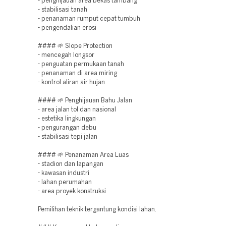
- penghijauan area bekas tambang
- stabilisasi tanah
- penanaman rumput cepat tumbuh
- pengendalian erosi
#### 🌱 Slope Protection
- mencegah longsor
- penguatan permukaan tanah
- penanaman di area miring
- kontrol aliran air hujan
#### 🌱 Penghijauan Bahu Jalan
- area jalan tol dan nasional
- estetika lingkungan
- pengurangan debu
- stabilisasi tepi jalan
#### 🌱 Penanaman Area Luas
- stadion dan lapangan
- kawasan industri
- lahan perumahan
- area proyek konstruksi
Pemilihan teknik tergantung kondisi lahan.