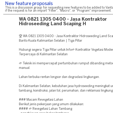
New feature proposals
This is a discussion group for requesting new features to be added to Vanta
if the request is for an import "Filter", "Macro", or "Program" improvement.
WA 0821 1305 0400 - Jasa Kontraktor
Hidroseeding Land Scaping H
🏆 WA 0821 1305 0400 - Jasa Kontraktor Hidroseeding Land Sca
Barito Kuala Kalimantan Selatan | Tiga Pillar
Hubungi segera Tiga Pillar untuk Info🌱 Kontraktor Vegetasi Mode
Terpercaya di Kalimantan Selatan
🌱 Teknik ini mempercepat pertumbuhan rumput dibanding met
manual.
Lahan terbuka rentan longsor dan degradasi lingkungan.
Di Kalimantan Selatan, kebutuhan jasa hydroseeding meningkat u
tambang, konstruksi, jalan tol, perumahan, dan reklamasi lingkung
### Macam Revegetasi Lahan
Berikut jenis pekerjaan yang umum dilakukan:
#### 🌱 Revegetasi Lahan Tambang