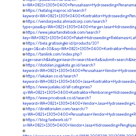
k=WA+0821+1305+0400+Perusahaan+Hydroseeding+Penanaman+
🌐
https://katalog.inaproc.id/search?
keyword=WA+0821+1305+0400+Kontraktor+Hydroseeding+Pena
🌐
https://vendorpedia.ahmadcorp.com/search?
type=jasa&q=WA+0821+1305+0400+Harga+Jasa+Hidroseeding+
🌐
https://www.jakartanotebook.com/search?
key=WA+0821+1305+0400+Paket+Hidroseeding+Reklamasi+Laha
🌐
https://bela.gratisongkir.id/products/10?
page=1&cat=10&sq=WA+0821+1305+0400+Kontraktor+Pemboron
🌐
https://tanilink.com/index.php?
page=search&kategorisearch=searchberita&submit=search&k
🌐
https://dodolan.jogjakota.go.id/search?
keyword=WA+0821+1305+0400+Perusahaan+Vendor+Hydroseedin
🌐
https://lakukan.co.id/search?
keyword=WA+0821+1305+0400+Jasa+Kontraktor+Hydroseeding+
🌐
https://www.jualaku.id/all-categories?
q=WA+0821+1305+0400+Kontraktor+Pemborong+Hidroseeding+
🌐
https://www.pricebook.co.id/search?
keyword=WA+0821+1305+0400+Vendor+Jasa+Hydroseeding+Lah
🌐
https://direktoriukm.com/search/?
q=WA+0821+1305+0400+Perusahaan+Vendor+Hydroseeding+Rek
🌐
https://blog.fastwork.id/?
s=WA+0821+1305+0400+Vendor+Jasa+Hidroseeding+Penghijaua
🌐