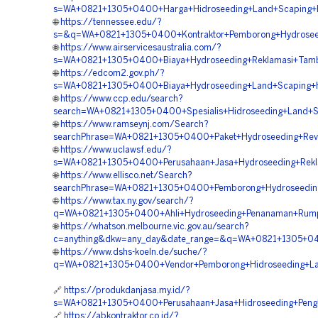
s=WA+0821+1305+0400+Harga+Hidroseeding+Land+Scaping+Hij
🌐
https://tennessee.edu/?
s=&q=WA+0821+1305+0400+Kontraktor+Pemborong+Hydroseedi
🌐
https://www.airservicesaustralia.com/?
s=WA+0821+1305+0400+Biaya+Hydroseeding+Reklamasi+Tamba
🌐
https://edcom2.gov.ph/?
s=WA+0821+1305+0400+Biaya+Hydroseeding+Land+Scaping+Hi
🌐
https://www.ccp.edu/search?
search=WA+0821+1305+0400+Spesialis+Hidroseeding+Land+Sc
🌐
https://www.ramseynj.com/Search?
searchPhrase=WA+0821+1305+0400+Paket+Hydroseeding+Reve
🌐
https://www.uclawsf.edu/?
s=WA+0821+1305+0400+Perusahaan+Jasa+Hydroseeding+Rekla
🌐
https://www.ellisco.net/Search?
searchPhrase=WA+0821+1305+0400+Pemborong+Hydroseeding+
🌐
https://www.tax.ny.gov/search/?
q=WA+0821+1305+0400+Ahli+Hydroseeding+Penanaman+Rumpu
🌐
https://whatson.melbourne.vic.gov.au/search?
c=anything&dkw=any_day&date_range=&q=WA+0821+1305+0400+
🌐
https://www.dshs-koeln.de/suche/?
q=WA+0821+1305+0400+Vendor+Pemborong+Hidroseeding+Lah
🔗
https://produkdanjasa.my.id/?
s=WA+0821+1305+0400+Perusahaan+Jasa+Hidroseeding+Penghi
🔗
https://abkontraktor.co.id/?