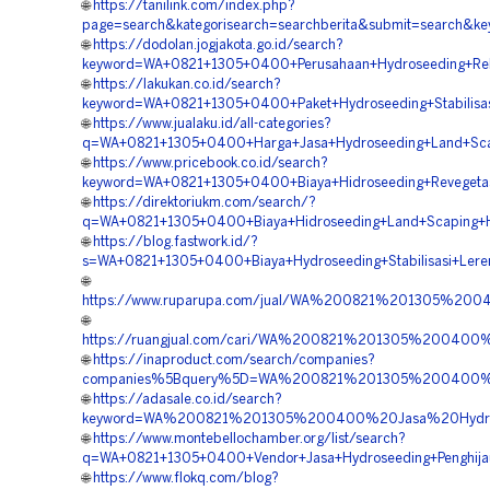
🌐
https://tanilink.com/index.php?
page=search&kategorisearch=searchberita&submit=search&k
🌐
https://dodolan.jogjakota.go.id/search?
keyword=WA+0821+1305+0400+Perusahaan+Hydroseeding+Rekl
🌐
https://lakukan.co.id/search?
keyword=WA+0821+1305+0400+Paket+Hydroseeding+Stabilisas
🌐
https://www.jualaku.id/all-categories?
q=WA+0821+1305+0400+Harga+Jasa+Hydroseeding+Land+Scapi
🌐
https://www.pricebook.co.id/search?
keyword=WA+0821+1305+0400+Biaya+Hidroseeding+Revegetas
🌐
https://direktoriukm.com/search/?
q=WA+0821+1305+0400+Biaya+Hidroseeding+Land+Scaping+Hi
🌐
https://blog.fastwork.id/?
s=WA+0821+1305+0400+Biaya+Hydroseeding+Stabilisasi+Leren
🌐
https://www.ruparupa.com/jual/WA%200821%201305%20
🌐
https://ruangjual.com/cari/WA%200821%201305%20040
🌐
https://inaproduct.com/search/companies?
companies%5Bquery%5D=WA%200821%201305%200400%20S
🌐
https://adasale.co.id/search?
keyword=WA%200821%201305%200400%20Jasa%20Hydrose
🌐
https://www.montebellochamber.org/list/search?
q=WA+0821+1305+0400+Vendor+Jasa+Hydroseeding+Penghijau
🌐
https://www.flokq.com/blog?