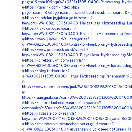
page=1&cat=10&sq=WA+0821+1305+0400+Pemborong+Hydrose
🌐
https://tanilink.com/index.php?
page=search&kategorisearch=searchberita&submit=search
🌐
https://dodolan.jogjakota.go.id/search?
keyword=WA+0821+1305+0400+Harga+Jasa+Hidroseeding+Lan
🌐
https://lakukan.co.id/search?
keyword=WA+0821+1305+0400+Konsultan+Hidroseeding+Reve
🌐
https://www.jualaku.id/all-categories?
q=WA+0821+1305+0400+Kontraktor+Pemborong+Hydroseeding
🌐
https://www.pricebook.co.id/search?
keyword=WA+0821+1305+0400+Biaya+Jasa+Hydroseeding+Stab
🌐
https://direktoriukm.com/search/?
q=WA+0821+1305+0400+Kontraktor+Pemborong+Hidroseeding
🌐
https://blog.fastwork.id/?
s=WA+0821+1305+0400+Harga+Hydroseeding+Penanaman+Ru
🌐
https://www.ruparupa.com/jual/WA%200821%201305%2
🌐
https://ruangjual.com/cari/WA%200821%201305%20040
🌐
https://inaproduct.com/search/companies?
companies%5Bquery%5D=WA%200821%201305%200400%2
🌐
https://adasale.co.id/search?
keyword=WA%200821%201305%200400%20Layanan%20Hid
🌐
https://members.mtairyncchamber.org/list/search?
q=WA+0821+1305+0400+Perusahaan+Hydroseeding+Green+Pro