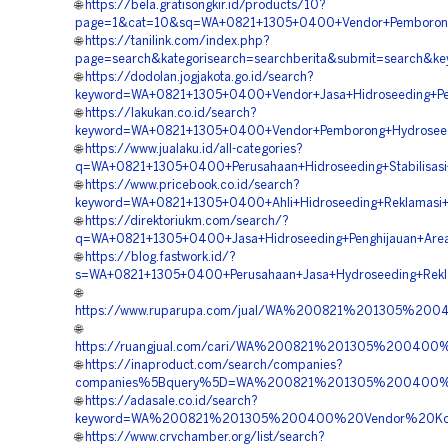
🌐
https://bela.gratisongkir.id/products/10?
page=1&cat=10&sq=WA+0821+1305+0400+Vendor+Pemborong+Hi
🌐
https://tanilink.com/index.php?
page=search&kategorisearch=searchberita&submit=search
🌐
https://dodolan.jogjakota.go.id/search?
keyword=WA+0821+1305+0400+Vendor+Jasa+Hidroseeding+Pen
🌐
https://lakukan.co.id/search?
keyword=WA+0821+1305+0400+Vendor+Pemborong+Hydroseedi
🌐
https://www.jualaku.id/all-categories?
q=WA+0821+1305+0400+Perusahaan+Hidroseeding+Stabilisasi
🌐
https://www.pricebook.co.id/search?
keyword=WA+0821+1305+0400+Ahli+Hidroseeding+Reklamasi
🌐
https://direktoriukm.com/search/?
q=WA+0821+1305+0400+Jasa+Hidroseeding+Penghijauan+Area
🌐
https://blog.fastwork.id/?
s=WA+0821+1305+0400+Perusahaan+Jasa+Hydroseeding+Rekl
🌐
https://www.ruparupa.com/jual/WA%200821%201305%20
🌐
https://ruangjual.com/cari/WA%200821%201305%20040
🌐
https://inaproduct.com/search/companies?
companies%5Bquery%5D=WA%200821%201305%200400%2
🌐
https://adasale.co.id/search?
keyword=WA%200821%201305%200400%20Vendor%20Kont
🌐
https://www.crvchamber.org/list/search?