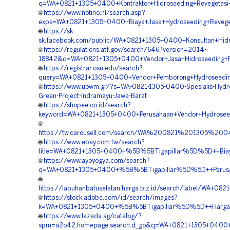
q=WA+0821+1305+0400+Kontraktor+Hidroseeding+Revegetasi
🌐
https://www.notino.nl/search.asp?
exps=WA+0821+1305+0400+Biaya+Jasa+Hydroseeding+Reveget
🌐
https://sk-
sk.facebook.com/public/WA+0821+1305+0400+Konsultan+Hidro
🌐
https://regulations.atf.gov/search/646?version=2014-
18842&q=WA+0821+1305+0400+Vendor+Jasa+Hidroseeding+Re
🌐
https://registrar.osu.edu/search?
query=WA+0821+1305+0400+Vendor+Pemborong+Hydroseedin
🌐
https://www.uowm.gr/?s=WA-0821-1305-0400-Spesialis-Hydr
Green-Project-Indramayu-Jawa-Barat
🌐
https://shopee.co.id/search?
keyword=WA+0821+1305+0400+Perusahaan+Vendor+Hydrosee
🌐
https://tw.carousell.com/search/WA%200821%201305%
🌐
https://www.ebay.com.tw/search?
title=WA+0821+1305+0400+%5B%5BTigapillar%5D%5D++Biaya
🌐
https://www.ayoyogya.com/search?
q=WA+0821+1305+0400+%5B%5BTigapillar%5D%5D++Perusaha
🌐
https://labuhanbatuselatan.harga.biz.id/search/label/WA
🌐
https://stock.adobe.com/id/search/images?
k=WA+0821+1305+0400+%5B%5BTigapillar%5D%5D++Harga+Hy
🌐
https://www.lazada.sg/catalog/?
spm=a2o42.homepage.search.d_go&q=WA+0821+1305+0400+%