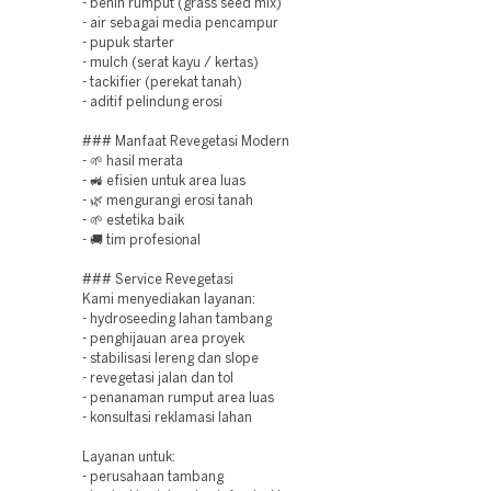
- benih rumput (grass seed mix)
- air sebagai media pencampur
- pupuk starter
- mulch (serat kayu / kertas)
- tackifier (perekat tanah)
- aditif pelindung erosi
### Manfaat Revegetasi Modern
- 🌱 hasil merata
- 🚜 efisien untuk area luas
- 🌿 mengurangi erosi tanah
- 🌱 estetika baik
- 🚚 tim profesional
### Service Revegetasi
Kami menyediakan layanan:
- hydroseeding lahan tambang
- penghijauan area proyek
- stabilisasi lereng dan slope
- revegetasi jalan dan tol
- penanaman rumput area luas
- konsultasi reklamasi lahan
Layanan untuk:
- perusahaan tambang