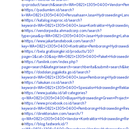
q=product/search&search=WA+0821+1305+0400+Vendor+Pembo
🌐
https://padiumkm.id/search?
k=WA+0821+1305+0400+Perusahaan+Jasa+Hydroseeding+Land+
🌐
https://katalog.inaproc.id/search?
keyword=WA+0821+1305+0400+Jasa+Kontraktor+Hydroseeding+
🌐
https://vendorpedia.ahmadcorp.com/search?
type=jasa&q=WA+0821+1305+0400+Jasa+Hydroseeding+Lahan
🌐
https://www.jakartanotebook.com/search?
key=WA+0821+1305+0400+Kontraktor+Pemborong+Hydroseedin
🌐
https://bela.gratisongkir.id/products/10?
page=1&cat=10&sq=WA+0821+1305+0400+Paket+Hidroseeding
🌐
https://tanilink.com/index.php?
page=search&kategorisearch=searchberita&submit=search&k
🌐
https://dodolan.jogjakota.go.id/search?
keyword=WA+0821+1305+0400+Jasa+Pemborong+Hydroseeding
🌐
https://lakukan.co.id/search?
keyword=WA+0821+1305+0400+Spesialis+Hidroseeding+Reklam
🌐
https://www.jualaku.id/all-categories?
q=WA+0821+1305+0400+Biaya+Hydroseeding+Green+Project+C
🌐
https://www.pricebook.co.id/search?
keyword=WA+0821+1305+0400+Pemborong+Hidroseeding+Reve
🌐
https://direktoriukm.com/search/?
q=WA+0821+1305+0400+Vendor+Kontraktor+Hidroseeding+Rev
🌐
https://blog.fastwork.id/?