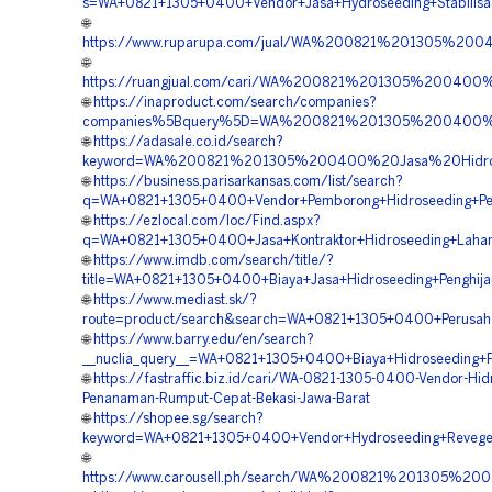
s=WA+0821+1305+0400+Vendor+Jasa+Hydroseeding+Stabilisas
🌐
https://www.ruparupa.com/jual/WA%200821%201305%20
🌐
https://ruangjual.com/cari/WA%200821%201305%20040
🌐
https://inaproduct.com/search/companies?
companies%5Bquery%5D=WA%200821%201305%200400%20
🌐
https://adasale.co.id/search?
keyword=WA%200821%201305%200400%20Jasa%20Hidros
🌐
https://business.parisarkansas.com/list/search?
q=WA+0821+1305+0400+Vendor+Pemborong+Hidroseeding+Pen
🌐
https://ezlocal.com/loc/Find.aspx?
q=WA+0821+1305+0400+Jasa+Kontraktor+Hidroseeding+Laha
🌐
https://www.imdb.com/search/title/?
title=WA+0821+1305+0400+Biaya+Jasa+Hidroseeding+Penghija
🌐
https://www.mediast.sk/?
route=product/search&search=WA+0821+1305+0400+Perusaha
🌐
https://www.barry.edu/en/search?
__nuclia_query__=WA+0821+1305+0400+Biaya+Hidroseeding+P
🌐
https://fastraffic.biz.id/cari/WA-0821-1305-0400-Vendor-Hid
Penanaman-Rumput-Cepat-Bekasi-Jawa-Barat
🌐
https://shopee.sg/search?
keyword=WA+0821+1305+0400+Vendor+Hydroseeding+Reveget
🌐
https://www.carousell.ph/search/WA%200821%201305%2