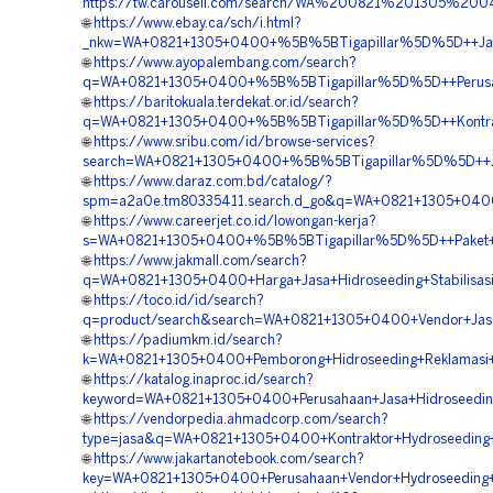
https://tw.carousell.com/search/WA%200821%201305%
🌐
https://www.ebay.ca/sch/i.html?
_nkw=WA+0821+1305+0400+%5B%5BTigapillar%5D%5D++Jasa+P
🌐
https://www.ayopalembang.com/search?
q=WA+0821+1305+0400+%5B%5BTigapillar%5D%5D++Perusaha
🌐
https://baritokuala.terdekat.or.id/search?
q=WA+0821+1305+0400+%5B%5BTigapillar%5D%5D++Kontrakt
🌐
https://www.sribu.com/id/browse-services?
search=WA+0821+1305+0400+%5B%5BTigapillar%5D%5D++Jas
🌐
https://www.daraz.com.bd/catalog/?
spm=a2a0e.tm80335411.search.d_go&q=WA+0821+1305+0400
🌐
https://www.careerjet.co.id/lowongan-kerja?
s=WA+0821+1305+0400+%5B%5BTigapillar%5D%5D++Paket+Hi
🌐
https://www.jakmall.com/search?
q=WA+0821+1305+0400+Harga+Jasa+Hidroseeding+Stabilisas
🌐
https://toco.id/id/search?
q=product/search&search=WA+0821+1305+0400+Vendor+Jas
🌐
https://padiumkm.id/search?
k=WA+0821+1305+0400+Pemborong+Hidroseeding+Reklamasi+
🌐
https://katalog.inaproc.id/search?
keyword=WA+0821+1305+0400+Perusahaan+Jasa+Hidroseeding
🌐
https://vendorpedia.ahmadcorp.com/search?
type=jasa&q=WA+0821+1305+0400+Kontraktor+Hydroseeding+
🌐
https://www.jakartanotebook.com/search?
key=WA+0821+1305+0400+Perusahaan+Vendor+Hydroseeding+