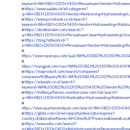
keyword=WA+0821+1305+0400+Perusahaan+Vendor+Hidroseed
🌐
https://www.jualaku.id/all-categories?
q=WA+0821+1305+0400+Vendor+Pemborong+Hydroseeding+La
🌐
https://www.pricebook.co.id/search?
keyword=WA+0821+1305+0400+Vendor+Hidroseeding+Stabilisa
🌐
https://direktoriukm.com/search/?
q=WA+0821+1305+0400+Perusahaan+Jasa+Hydroseeding+Green
🌐
https://blog.fastwork.id/?
s=WA+0821+1305+0400+Perusahaan+Vendor+Hidroseeding+Rek
🌐
https://www.ruparupa.com/jual/WA%200821%201305%200
🌐
https://ruangjual.com/cari/WA%200821%201305%20040
🌐
https://inaproduct.com/search/companies?
companies%5Bquery%5D=WA%200821%201305%200400%20
🌐
https://adasale.co.id/search?
keyword=WA%200821%201305%200400%20Vendor%20Kontr
🌐
https://militaryaffairsnc.memberzone.com/list/search?
q=WA+0821+1305+0400+Kontraktor+Hydroseeding+Reklamasi+
🌐
https://www.apartemendijual.com/search/WA+0821+1305+040
🌐
https://glints.com/id/en/opportunities/jobs/explore?
country=ID&locationName=All+Cities%2FProvinces&lowestLocat
🌐
https://www.vidio.com/search?
q=WA+0821+1305+0400+Ahli+Hydroseeding+Penanaman+Rumpu