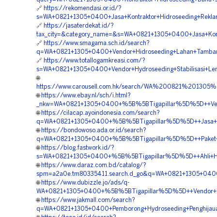
🔗
https://rekomendasi.or.id/?
s=WA+0821+1305+0400+Jasa+Kontraktor+Hidroseeding+Rekla
🔗
https://jasaterdekat.id/?
tax_city=&category_name=&s=WA+0821+1305+0400+Jasa+Kontr
🔗
https://www.smagama.sch.id/search?
q=WA+0821+1305+0400+Vendor+Hidroseeding+Lahan+Tamban
🔗
https://www.totallogamkreasi.com/?
s=WA+0821+1305+0400+Vendor+Hydroseeding+Stabilisasi+Le
🌐
https://www.carousell.com.hk/search/WA%200821%2013
🌐
https://www.ebay.nl/sch/i.html?
_nkw=WA+0821+1305+0400+%5B%5BTigapillar%5D%5D++Vendo
🌐
https://cilacap.ayoindonesia.com/search?
q=WA+0821+1305+0400+%5B%5BTigapillar%5D%5D++Jasa+Kont
🌐
https://bondowoso.ada.or.id/search?
q=WA+0821+1305+0400+%5B%5BTigapillar%5D%5D++Paket+Hy
🌐
https://blog.fastwork.id/?
s=WA+0821+1305+0400+%5B%5BTigapillar%5D%5D++Ahli+Hyd
🌐
https://www.daraz.com.bd/catalog/?
spm=a2a0e.tm80335411.search.d_go&q=WA+0821+1305+0400+
🌐
https://www.dubizzle.jo/ads/q-
WA+0821+1305+0400+%5B%5BTigapillar%5D%5D++Vendor+Kontr
🌐
https://www.jakmall.com/search?
q=WA+0821+1305+0400+Pemborong+Hydroseeding+Penghijaua