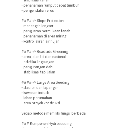
- stabilisasi tanah
- penanaman rumput cepat tumbuh
- pengendalian erosi
#### 🌱 Slope Protection
- mencegah longsor
- penguatan permukaan tanah
- penanaman di area miring
- kontrol aliran air hujan
#### 🌱 Roadside Greening
- area jalan tol dan nasional
- estetika lingkungan
- pengurangan debu
- stabilisasi tepi jalan
#### 🌱 Large Area Seeding
- stadion dan lapangan
- kawasan industri
- lahan perumahan
- area proyek konstruksi
Setiap metode memiliki fungsi berbeda.
### Komponen Hydroseeding