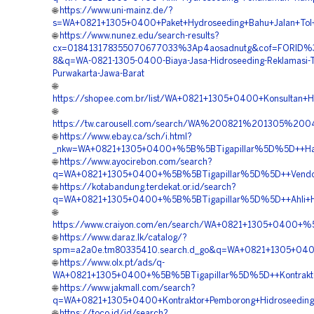
🌐
https://www.uni-mainz.de/?
s=WA+0821+1305+0400+Paket+Hydroseeding+Bahu+Jalan+Tol+
🌐
https://www.nunez.edu/search-results?
cx=018413178355070677033%3Ap4aosadnutg&cof=FORID%
8&q=WA-0821-1305-0400-Biaya-Jasa-Hidroseeding-Reklamasi-
Purwakarta-Jawa-Barat
🌐
https://shopee.com.br/list/WA+0821+1305+0400+Konsultan+
🌐
https://tw.carousell.com/search/WA%200821%201305%
🌐
https://www.ebay.ca/sch/i.html?
_nkw=WA+0821+1305+0400+%5B%5BTigapillar%5D%5D++Harga
🌐
https://www.ayocirebon.com/search?
q=WA+0821+1305+0400+%5B%5BTigapillar%5D%5D++Vendor+H
🌐
https://kotabandung.terdekat.or.id/search?
q=WA+0821+1305+0400+%5B%5BTigapillar%5D%5D++Ahli+Hyd
🌐
https://www.craiyon.com/en/search/WA+0821+1305+0400+%5
🌐
https://www.daraz.lk/catalog/?
spm=a2a0e.tm80335410.search.d_go&q=WA+0821+1305+0400
🌐
https://www.olx.pt/ads/q-
WA+0821+1305+0400+%5B%5BTigapillar%5D%5D++Kontraktor
🌐
https://www.jakmall.com/search?
q=WA+0821+1305+0400+Kontraktor+Pemborong+Hidroseeding+
🌐
https://toco.id/id/search?