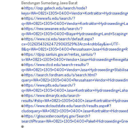
Bendungan Sumedang Jawa Barat
🌐
https://osp.gatech.edu/search/node?
keys=WA+0821+1305+0400+Vendor+Kontraktor+Hydroseeding+
🌐
https://www.wfu.edu/search/?
q=WA+0821+1305+0400+Vendor+Kontraktor+Hydroseeding+Lan
🌐
https://new.sewanee.edu/search/?
q=WA+0821+1305+0400+Biaya+Hydroseeding+Land+Scaping+H
🌐
https://www.csi.edu/search/default.aspx?
cx=012635432624729063529%3Arzn4rohb6ay&ie=UTF-
8&q=WA+0821+1305+0400+Perusahaan+Jasa+Hidroseeding+Re
🌐
https://dpip.sanluis.gov.ar/rentas_sanluis/?
s=WA+0821+1305+0400+Vendor+Jasa+Hidroseeding+Revegeta
🌐
https://www.ctcd.edu/search-results/?
q=WA+0821+1305+0400+Vendor+Jasa+Hydroseeding+Stabilisa
🌐
https://search.fordham.edu/s/search.html?
query=WA+0821+1305+0400+Perusahaan+Vendor+Hidroseedin
🌐
https://www.plts.edu/search/?
q=WA+0821+1305+0400+Jasa+Kontraktor+Hydroseeding+Lah
🌐
https://www.stmarytx.edu/search-
results/#stq=WA+0821+1305+0400+Jasa+Kontraktor+Hydroseed
🌐
https://www.stcloudstate.edu/search/results.aspx#?
cludoquery=WA+0821+1305+0400+Jasa+Kontraktor+Hidroseedin
🌐
https://gloucestercountynj.gov/Search?
searchPhrase=WA+0821+1305+0400+Paket+Hidroseeding+Gre
🌐