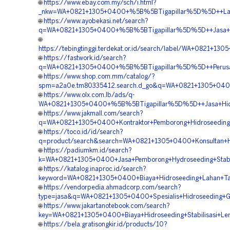
🌐
https://www.ebay.com.my/sch/i.html?
_nkw=WA+0821+1305+0400+%5B%5BTigapillar%5D%5D++Laya
🌐
https://www.ayobekasi.net/search?
q=WA+0821+1305+0400+%5B%5BTigapillar%5D%5D++Jasa+Hid
🌐
https://tebingtinggi.terdekat.or.id/search/label/WA+0821
🌐
https://fastwork.id/search?
q=WA+0821+1305+0400+%5B%5BTigapillar%5D%5D++Perusaha
🌐
https://www.shop.com.mm/catalog/?
spm=a2a0e.tm80335412.search.d_go&q=WA+0821+1305+0400
🌐
https://www.olx.com.lb/ads/q-
WA+0821+1305+0400+%5B%5BTigapillar%5D%5D++Jasa+Hidr
🌐
https://www.jakmall.com/search?
q=WA+0821+1305+0400+Kontraktor+Pemborong+Hidroseeding
🌐
https://toco.id/id/search?
q=product/search&search=WA+0821+1305+0400+Konsultan+H
🌐
https://padiumkm.id/search?
k=WA+0821+1305+0400+Jasa+Pemborong+Hydroseeding+Stabil
🌐
https://katalog.inaproc.id/search?
keyword=WA+0821+1305+0400+Biaya+Hidroseeding+Lahan+T
🌐
https://vendorpedia.ahmadcorp.com/search?
type=jasa&q=WA+0821+1305+0400+Spesialis+Hidroseeding+G
🌐
https://www.jakartanotebook.com/search?
key=WA+0821+1305+0400+Biaya+Hidroseeding+Stabilisasi+Le
🌐
https://bela.gratisongkir.id/products/10?