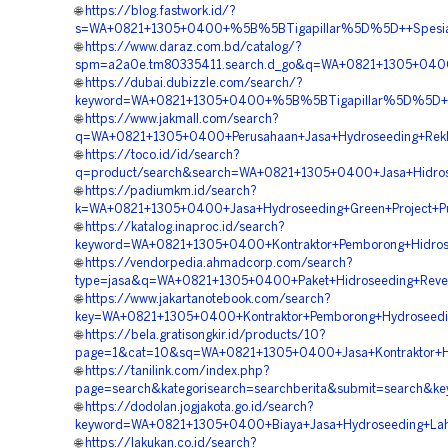
🌐
https://blog.fastwork.id/?
s=WA+0821+1305+0400+%5B%5BTigapillar%5D%5D++Spesialis
🌐
https://www.daraz.com.bd/catalog/?
spm=a2a0e.tm80335411.search.d_go&q=WA+0821+1305+0400+
🌐
https://dubai.dubizzle.com/search/?
keyword=WA+0821+1305+0400+%5B%5BTigapillar%5D%5D++Ja
🌐
https://www.jakmall.com/search?
q=WA+0821+1305+0400+Perusahaan+Jasa+Hydroseeding+Rekl
🌐
https://toco.id/id/search?
q=product/search&search=WA+0821+1305+0400+Jasa+Hidrose
🌐
https://padiumkm.id/search?
k=WA+0821+1305+0400+Jasa+Hydroseeding+Green+Project+Pu
🌐
https://katalog.inaproc.id/search?
keyword=WA+0821+1305+0400+Kontraktor+Pemborong+Hidrose
🌐
https://vendorpedia.ahmadcorp.com/search?
type=jasa&q=WA+0821+1305+0400+Paket+Hidroseeding+Reveg
🌐
https://www.jakartanotebook.com/search?
key=WA+0821+1305+0400+Kontraktor+Pemborong+Hydroseedin
🌐
https://bela.gratisongkir.id/products/10?
page=1&cat=10&sq=WA+0821+1305+0400+Jasa+Kontraktor+Hy
🌐
https://tanilink.com/index.php?
page=search&kategorisearch=searchberita&submit=search&
🌐
https://dodolan.jogjakota.go.id/search?
keyword=WA+0821+1305+0400+Biaya+Jasa+Hydroseeding+Lah
🌐
https://lakukan.co.id/search?