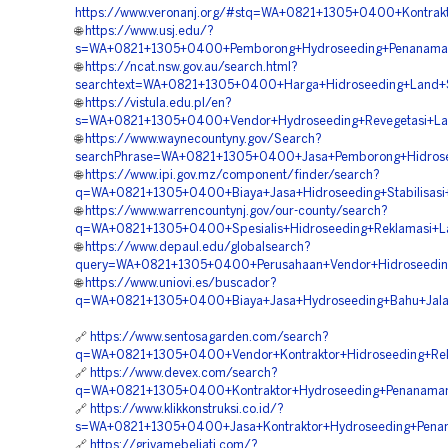
https://www.veronanj.org/#stq=WA+0821+1305+0400+Kontrak
🌐
https://www.usj.edu/?
s=WA+0821+1305+0400+Pemborong+Hydroseeding+Penanaman
🌐
https://ncat.nsw.gov.au/search.html?
searchtext=WA+0821+1305+0400+Harga+Hidroseeding+Land+S
🌐
https://vistula.edu.pl/en?
s=WA+0821+1305+0400+Vendor+Hydroseeding+Revegetasi+La
🌐
https://www.waynecountyny.gov/Search?
searchPhrase=WA+0821+1305+0400+Jasa+Pemborong+Hidroseed
🌐
https://www.ipi.gov.mz/component/finder/search?
q=WA+0821+1305+0400+Biaya+Jasa+Hidroseeding+Stabilisasi
🌐
https://www.warrencountynj.gov/our-county/search?
q=WA+0821+1305+0400+Spesialis+Hidroseeding+Reklamasi+L
🌐
https://www.depaul.edu/globalsearch?
query=WA+0821+1305+0400+Perusahaan+Vendor+Hidroseeding
🌐
https://www.uniovi.es/buscador?
q=WA+0821+1305+0400+Biaya+Jasa+Hydroseeding+Bahu+Jala
🔗
https://www.sentosagarden.com/search?
q=WA+0821+1305+0400+Vendor+Kontraktor+Hidroseeding+Re
🔗
https://www.devex.com/search?
q=WA+0821+1305+0400+Kontraktor+Hydroseeding+Penanama
🔗
https://www.klikkonstruksi.co.id/?
s=WA+0821+1305+0400+Jasa+Kontraktor+Hydroseeding+Pena
🔗
https://griyamebeljati.com/?