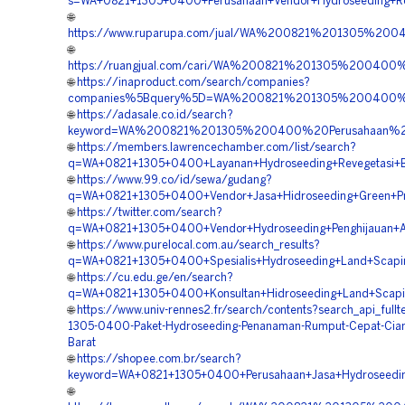
s=WA+0821+1305+0400+Perusahaan+Vendor+Hydroseeding+Rev
🌐
https://www.ruparupa.com/jual/WA%200821%201305%20
🌐
https://ruangjual.com/cari/WA%200821%201305%200400
🌐
https://inaproduct.com/search/companies?
companies%5Bquery%5D=WA%200821%201305%200400%20
🌐
https://adasale.co.id/search?
keyword=WA%200821%201305%200400%20Perusahaan%20
🌐
https://members.lawrencechamber.com/list/search?
q=WA+0821+1305+0400+Layanan+Hydroseeding+Revegetasi+B
🌐
https://www.99.co/id/sewa/gudang?
q=WA+0821+1305+0400+Vendor+Jasa+Hidroseeding+Green+Pro
🌐
https://twitter.com/search?
q=WA+0821+1305+0400+Vendor+Hydroseeding+Penghijauan+Ar
🌐
https://www.purelocal.com.au/search_results?
q=WA+0821+1305+0400+Spesialis+Hydroseeding+Land+Scapin
🌐
https://cu.edu.ge/en/search?
q=WA+0821+1305+0400+Konsultan+Hidroseeding+Land+Scapin
🌐
https://www.univ-rennes2.fr/search/contents?search_api_full
1305-0400-Paket-Hydroseeding-Penanaman-Rumput-Cepat-Cian
Barat
🌐
https://shopee.com.br/search?
keyword=WA+0821+1305+0400+Perusahaan+Jasa+Hydroseeding+
🌐