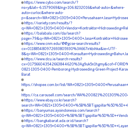
🌐
https://www.cybo.com/search/?
ns=y&lat=-6.1579069&lng=106.8232016&what-auto=&where-
auto=curloc&where-auto-
p=&search=WA+0821+1305+0400+Perusahaan+Jasa+Hydroseed
🌐
https://variety.com/results/?
q=WA+0821+1305+0400+Vendor+Kontraktor+Hidroseeding+Rek
🌐
https://balabala.com/da/search?
page=79&q=WA+0821+1305+0400+Jasa+Kontraktor+Hidroseed
🌐
https://www.cnm.edu/@@gcse-searchresults?
cx=011885480972693805930%3A667irkbihka&ie=UTF-
8&q=WA+0821+1305+0400+Konsultan+Hydroseeding+Bahu+Jal
🌐
https://www.dcu.ie/search-results?
cx=017566043542663844620%3Ag9uk5n1hgmy&cof=FORID%
0821-1305-0400-Pemborong-Hydroseeding-Green-Project-Kara
Barat
🌐
https://shopee.com.br/list/WA+0821+1305+0400+Perusahaan
🌐
https://ca.carousell.com/search/WA%200821%201305%2
🌐
https://www.ebay.co.kr/search?
search=WA+0821+1305+0400+%5B%5BTigapillar%5D%5D++Harg
🌐
https://banyumas.ayoindonesia.com/search?
q=WA+0821+1305+0400+%5B%5BTigapillar%5D%5D++Vendor+Hy
🌐
https://bangkabarat.ada.or.id/search?
q=WA+0821+1305+0400+%5B%5BTigapillar%5D%5D++Layanan+