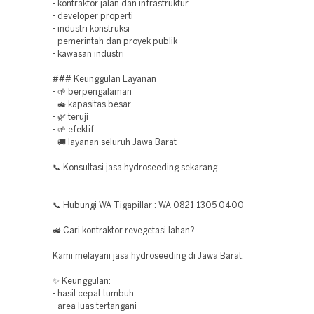
- kontraktor jalan dan infrastruktur
- developer properti
- industri konstruksi
- pemerintah dan proyek publik
- kawasan industri
### Keunggulan Layanan
- 🌱 berpengalaman
- 🚜 kapasitas besar
- 🌿 teruji
- 🌱 efektif
- 🚚 layanan seluruh Jawa Barat
📞 Konsultasi jasa hydroseeding sekarang.
📞 Hubungi WA Tigapillar : WA 0821 1305 0400
🚜 Cari kontraktor revegetasi lahan?
Kami melayani jasa hydroseeding di Jawa Barat.
✨ Keunggulan:
- hasil cepat tumbuh
- area luas tertangani