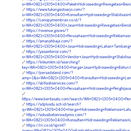
s=WA+0821+1305+0400+Paket+Hidroseeding+Revegetasi+Ben
🔗
https://www.tukangsidoarjo.com/?
s=WA+0821+1305+0400+Konsultan+Hydroseeding+Stabilisasi
🔗
https://canopymembran.co.id/?
s=WA+0821+1305+0400+Jasa+Hidroseeding+Revegetasi+Bend
🔗
https://revenue.gov.ws/?
s=WA+0821+1305+0400+Perusahaan+Hidroseeding+Reklamasi
🔗
https://amanahbaja.com/?
s=WA+0821+1305+0400+Jasa+Hidroseeding+Lahan+Tambang+
🔗
https://yasainterior.com/?
s=WA+0821+1305+0400+Vendor+Jasa+Hydroseeding+Stabilisa
🔗
https://linkumkm.id/searching?
key=WA+0821+1305+0400+Harga+Jasa+Hydroseeding+Bahu+Jal
🔗
https://persadaland.com/?
amp=1&s=WA+0821+1305+0400+Konsultan+Hidroseeding+Lan
🔗
https://sbflashservices.com/?
s=WA+0821+1305+0400+Perusahaan+Hidroseeding+Penghijaua
🔗
https://www.beritasatu.com/search/WA+0821+1305+0400+Peru
🔗
https://sdplusdu.sch.id/search?
q=WA+0821+1305+0400+Harga+Hidroseeding+Reklamasi+Laha
🔗
https://solusibetonreadymix.com/?
s=WA+0821+1305+0400+Konsultan+Hidroseeding+Reklamasi+L
🔗
https://rri.co.id/sprint?
query=WA+0821+1305+0400+Kontraktor+Hidroseeding+Bahu+J