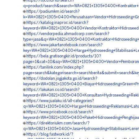
🌐
https://toco.id/id/search?
q=product/search&search=WA+0821+1305+0400+Kontraktor+
🌐
https://padiumkm.id/search?
k=WA+0821+1305+0400+Perusahaan+Vendor+Hidroseeding+Gre
🌐
https://katalog.inaproc.id/search?
keyword=WA+0821+1305+0400+Vendor+Kontraktor+Hidroseed
🌐
https://vendorpedia.ahmadcorp.com/search?
type=jasa&q=WA+0821+1305+0400+Kontraktor+Hidroseeding+St
🌐
https://www.jakartanotebook.com/search?
key=WA+0821+1305+0400+Harga+Hydroseeding+Stabilisasi+Le
🌐
https://bela.gratisongkir.id/products/10?
page=1&cat=10&sq=WA+0821+1305+0400+Vendor+Pemborong+
🌐
https://tanilink.com/index.php?
page=search&kategorisearch=searchberita&submit=search&ke
🌐
https://dodolan.jogjakota.go.id/search?
keyword=WA+0821+1305+0400+Biaya+Hidroseeding+Green+Pro
🌐
https://lakukan.co.id/search?
keyword=WA+0821+1305+0400+Konsultan+Hydroseeding+Rekla
🌐
https://www.jualaku.id/all-categories?
q=WA+0821+1305+0400+Harga+Hidroseeding+Reklamasi+Laha
🌐
https://www.pricebook.co.id/search?
keyword=WA+0821+1305+0400+Paket+Hidroseeding+Penghijau
🌐
https://direktoriukm.com/search/?
q=WA+0821+1305+0400+Jasa+Hydroseeding+Stabilisasi+Leren
🌐
https://blog.fastwork.id/?