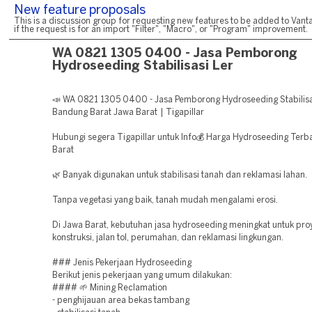
New feature proposals
This is a discussion group for requesting new features to be added to Vanta
if the request is for an import "Filter", "Macro", or "Program" improvement.
WA 0821 1305 0400 - Jasa Pemborong
Hydroseeding Stabilisasi Ler
📣 WA 0821 1305 0400 - Jasa Pemborong Hydroseeding Stabilisa
Bandung Barat Jawa Barat | Tigapillar
Hubungi segera Tigapillar untuk Info💰 Harga Hydroseeding Terba
Barat
🌿 Banyak digunakan untuk stabilisasi tanah dan reklamasi lahan.
Tanpa vegetasi yang baik, tanah mudah mengalami erosi.
Di Jawa Barat, kebutuhan jasa hydroseeding meningkat untuk pr
konstruksi, jalan tol, perumahan, dan reklamasi lingkungan.
### Jenis Pekerjaan Hydroseeding
Berikut jenis pekerjaan yang umum dilakukan:
#### 🌱 Mining Reclamation
- penghijauan area bekas tambang