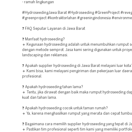
- ramah lingkungan
#HydroseedingJawa Barat #Hydroseeding #GreenProject #reveg
#greenproject #kontraktorlahan #greeningindonesia #environme
❓ FAQ Seputar Layanan di Jawa Barat
❓ Manfaat hydroseeding?
🔹 Kegunaan hydroseeding adalah untuk menumbuhkan rumput s
dengan metode semprot. Jasa kami sering digunakan untuk proye
landscaping dan reklamasi.
❓ Apakah supplier hydroseeding di Jawa Barat melayani luar kota
🔹 Kami bisa, kami melayani pengiriman dan pekerjaan luar daer
profesional.
❓ Apakah hydroseeding tahan lama?
🔹 Tentu, jika dirawat dengan baik maka rumput hydroseeding d
kuat dan tahan lama.
❓ Apakah hydroseeding cocok untuk taman rumah?
🔹 Ya, karena menghasilkan rumput yang merata dan cepat tumbu
❓ Bagaimana cara memilih supplier hydroseeding yang tepat di J
🔹 Pastikan tim profesional seperti tim kami yang memiliki portfol