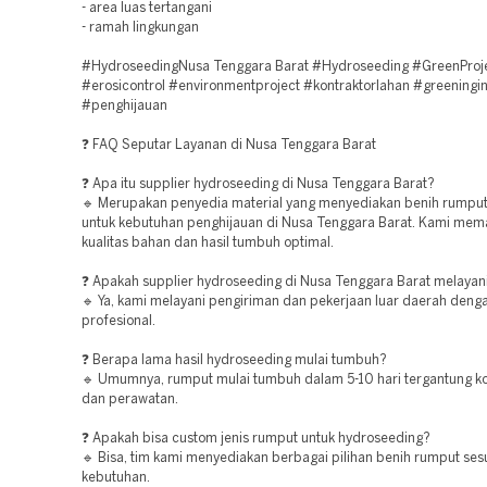
- area luas tertangani
- ramah lingkungan
#HydroseedingNusa Tenggara Barat #Hydroseeding #GreenProj
#erosicontrol #environmentproject #kontraktorlahan #greeningi
#penghijauan
❓ FAQ Seputar Layanan di Nusa Tenggara Barat
❓ Apa itu supplier hydroseeding di Nusa Tenggara Barat?
🔹 Merupakan penyedia material yang menyediakan benih rumpu
untuk kebutuhan penghijauan di Nusa Tenggara Barat. Kami mem
kualitas bahan dan hasil tumbuh optimal.
❓ Apakah supplier hydroseeding di Nusa Tenggara Barat melayani
🔹 Ya, kami melayani pengiriman dan pekerjaan luar daerah deng
profesional.
❓ Berapa lama hasil hydroseeding mulai tumbuh?
🔹 Umumnya, rumput mulai tumbuh dalam 5-10 hari tergantung ko
dan perawatan.
❓ Apakah bisa custom jenis rumput untuk hydroseeding?
🔹 Bisa, tim kami menyediakan berbagai pilihan benih rumput ses
kebutuhan.