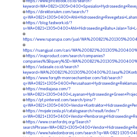
🌐
https://www.pricebook.co.id/search?
keyword=WA+0821+1305+0400+Spesialis+Hydroseeding+Reveg
🌐
https://direktoriukm.com/search/?
q=WA+0821+1305+0400+Ahli+Hidroseeding+Revegetasi+Lahan
🌐
https://blog.fastwork.id/?
s=WA+0821+1305+0400+Ahli+Hidroseeding+Bahu+Jalan+Tol+L
🌐
https://www.ruparupa.com/jual/WA%200821%201305%2
🌐
https://ruangjual.com/cari/WA%200821%201305%20040
🌐
https://inaproduct.com/search/companies?
companies%5Bquery%5D=WA%200821%201305%200400%2
🌐
https://adasale.co.id/search?
keyword=WA%200821%201305%200400%20Jasa%20Kontra
🌐
https://www.forsyth-monroechamber.com/list/search?
q=WA+0821+1305+0400+Perusahaan+Hydroseeding+Reklamas
🌐
https://mediajasa.com/?
s=WA+0821+1305+0400+Layanan+Hydroseeding+Green+Projec
🌐
https://pt.pinterest.com/search/pins/?
q=WA+0821+1305+0400+Vendor+Kontraktor+Hidroseeding+Pen
🌐
https://mojekrzesla.pl/catalogsearch/result/index/?
o=WA+0821+1305+0400+Vendor+Pemborong+Hidroseeding+Rev
🌐
https://www.cranfordnj.org/Search?
searchPhrase=WA+0821+1305+0400+Vendor+Hidroseeding+Rev
🌐
https://www.haledonboronj.com/search?q=WA-0821-1305-04