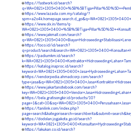
🌐
https://fastwork.id/search?
q=WA+0821+1305+0400+%5B%5BTiga+Pillar%5D%5D++Pemboro
🌐
https://www.lazada.com.my/catalog/?
spm=a2o4k.homepage.search.d_go&q=WA+0821+1305+0400+%
🌐
https://www.olx.in/items/q-
WA+0821+1305+0400+%5B%5BTiga+Pillar%5D%5D++Konsultan
🌐
https://www.jakmall.com/search?
q=WA+0821+1305+0400+Biaya+Hidroseeding+Stabilisasi+Ler
🌐
https://toco.id/id/search?
q=product/search&search=WA+0821+1305+0400+Konsultan+H
🌐
https://padiumkm.id/search?
k=WA+0821+1305+0400+Kontraktor+Hidroseeding+Lahan+Ta
🌐
https://katalog.inaproc.id/search?
keyword=WA+0821+1305+0400+Jasa+Hydroseeding+Lahan+T
🌐
https://vendorpedia.ahmadcorp.com/search?
type=jasa&q=WA+0821+1305+0400+Jasa+Kontraktor+Hidrosee
🌐
https://www.jakartanotebook.com/search?
key=WA+0821+1305+0400+Vendor+Jasa+Hidroseeding+Lahan
🌐
https://bela.gratisongkir.id/products/10?
page=1&cat=10&sq=WA+0821+1305+0400+Perusahaan+Jasa+H
🌐
https://tanilink.com/index.php?
page=search&kategorisearch=searchberita&submit=search
🌐
https://dodolan.jogjakota.go.id/search?
keyword=WA+0821+1305+0400+Konsultan+Hydroseeding+Stabi
🌐
https://lakukan.co.id/search?