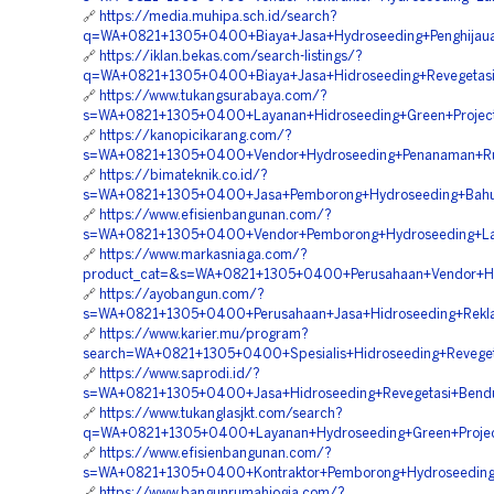
🔗
https://media.muhipa.sch.id/search?
q=WA+0821+1305+0400+Biaya+Jasa+Hydroseeding+Penghijau
🔗
https://iklan.bekas.com/search-listings/?
q=WA+0821+1305+0400+Biaya+Jasa+Hidroseeding+Revegetas
🔗
https://www.tukangsurabaya.com/?
s=WA+0821+1305+0400+Layanan+Hidroseeding+Green+Projec
🔗
https://kanopicikarang.com/?
s=WA+0821+1305+0400+Vendor+Hydroseeding+Penanaman+Ru
🔗
https://bimateknik.co.id/?
s=WA+0821+1305+0400+Jasa+Pemborong+Hydroseeding+Bahu+
🔗
https://www.efisienbangunan.com/?
s=WA+0821+1305+0400+Vendor+Pemborong+Hydroseeding+La
🔗
https://www.markasniaga.com/?
product_cat=&s=WA+0821+1305+0400+Perusahaan+Vendor+H
🔗
https://ayobangun.com/?
s=WA+0821+1305+0400+Perusahaan+Jasa+Hidroseeding+Rekl
🔗
https://www.karier.mu/program?
search=WA+0821+1305+0400+Spesialis+Hidroseeding+Revege
🔗
https://www.saprodi.id/?
s=WA+0821+1305+0400+Jasa+Hidroseeding+Revegetasi+Bend
🔗
https://www.tukanglasjkt.com/search?
q=WA+0821+1305+0400+Layanan+Hydroseeding+Green+Projec
🔗
https://www.efisienbangunan.com/?
s=WA+0821+1305+0400+Kontraktor+Pemborong+Hydroseeding
🔗
https://www.bangunrumahjogja.com/?