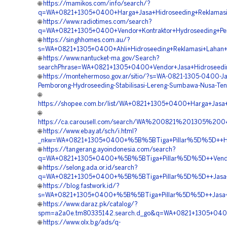
🌐
https://mamikos.com/info/search/?
q=WA+0821+1305+0400+Harga+Jasa+Hidroseeding+Reklamas
🌐
https://www.radiotimes.com/search?
q=WA+0821+1305+0400+Vendor+Kontraktor+Hydroseeding+P
🌐
https://singhhomes.com.au/?
s=WA+0821+1305+0400+Ahli+Hidroseeding+Reklamasi+Lahan
🌐
https://www.nantucket-ma.gov/Search?
searchPhrase=WA+0821+1305+0400+Vendor+Jasa+Hidroseedi
🌐
https://montehermoso.gov.ar/sitio/?s=WA-0821-1305-0400-Ja
Pemborong-Hydroseeding-Stabilisasi-Lereng-Sumbawa-Nusa-Ten
🌐
https://shopee.com.br/list/WA+0821+1305+0400+Harga+Jas
🌐
https://ca.carousell.com/search/WA%200821%201305
🌐
https://www.ebay.at/sch/i.html?
_nkw=WA+0821+1305+0400+%5B%5BTiga+Pillar%5D%5D++Har
🌐
https://tangerang.ayoindonesia.com/search?
q=WA+0821+1305+0400+%5B%5BTiga+Pillar%5D%5D++Vendor
🌐
https://selong.ada.or.id/search?
q=WA+0821+1305+0400+%5B%5BTiga+Pillar%5D%5D++Jasa+H
🌐
https://blog.fastwork.id/?
s=WA+0821+1305+0400+%5B%5BTiga+Pillar%5D%5D++Jasa+Ko
🌐
https://www.daraz.pk/catalog/?
spm=a2a0e.tm80335142.search.d_go&q=WA+0821+1305+0400
🌐
https://www.olx.bg/ads/q-