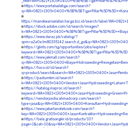
_nkw=WA+0821+1305+0400+%5B%5BTiga+Pillar%5D%5D++Peru
🌐
https://www.portalsalatiga.com/search?
q=WA+0821+1305+0400+%5B%5BTiga+Pillar%5D%5D++Konsul
🌐
https://manokwariselatan.harga.biz.id/search/label/WA+0
🌐
https://stock.adobe.com/id/search/images?
k=WA+0821+1305+0400+%5B%5BTiga+Pillar%5D%5D++Biaya+
🌐
https://www.daraz.pk/catalog/?
spm=a2a0e.tm80335142.search.d_go&q=WA+0821+1305+0400
🌐
https://glints.com/sg/opportunities/jobs/explore?
keyword=WA+0821+1305+0400+%5B%5BTiga+Pillar%5D%5D++H
🌐
https://www.jakmall.com/search?
q=WA+0821+1305+0400+Biaya+Hidroseeding+Revegetasi+Ben
🌐
https://toco.id/id/search?
q=product/search&search=WA+0821+1305+0400+Jasa+Pembor
🌐
https://padiumkm.id/search?
k=WA+0821+1305+0400+Vendor+Jasa+Hydroseeding+Lahan+
🌐
https://katalog.inaproc.id/search?
keyword=WA+0821+1305+0400+Jasa+Hydroseeding+Green+Pro
🌐
https://vendorpedia.ahmadcorp.com/search?
type=jasa&q=WA+0821+1305+0400+Konsultan+Hydroseeding+
🌐
https://www.jakartanotebook.com/search?
key=WA+0821+1305+0400+Jasa+Kontraktor+Hydroseeding+Re
🌐
https://bela.gratisongkir.id/products/10?
page=1&cat=10&sq=WA+0821+1305+0400+Vendor+Jasa+Hydro