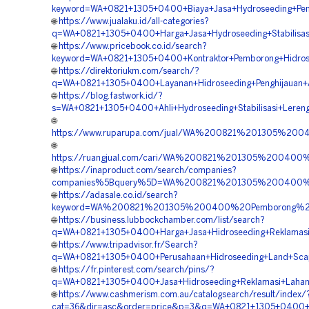
keyword=WA+0821+1305+0400+Biaya+Jasa+Hydroseeding+Pe
🌐
https://www.jualaku.id/all-categories?
q=WA+0821+1305+0400+Harga+Jasa+Hydroseeding+Stabilisa
🌐
https://www.pricebook.co.id/search?
keyword=WA+0821+1305+0400+Kontraktor+Pemborong+Hidrose
🌐
https://direktoriukm.com/search/?
q=WA+0821+1305+0400+Layanan+Hidroseeding+Penghijauan+
🌐
https://blog.fastwork.id/?
s=WA+0821+1305+0400+Ahli+Hydroseeding+Stabilisasi+Lere
🌐
https://www.ruparupa.com/jual/WA%200821%201305%20
🌐
https://ruangjual.com/cari/WA%200821%201305%20040
🌐
https://inaproduct.com/search/companies?
companies%5Bquery%5D=WA%200821%201305%200400%2
🌐
https://adasale.co.id/search?
keyword=WA%200821%201305%200400%20Pemborong%20
🌐
https://business.lubbockchamber.com/list/search?
q=WA+0821+1305+0400+Harga+Jasa+Hidroseeding+Reklamas
🌐
https://www.tripadvisor.fr/Search?
q=WA+0821+1305+0400+Perusahaan+Hidroseeding+Land+Scap
🌐
https://fr.pinterest.com/search/pins/?
q=WA+0821+1305+0400+Jasa+Hidroseeding+Reklamasi+Laha
🌐
https://www.cashmerism.com.au/catalogsearch/result/index/
cat=36&dir=asc&order=price&p=3&q=WA+0821+1305+0400+Pa