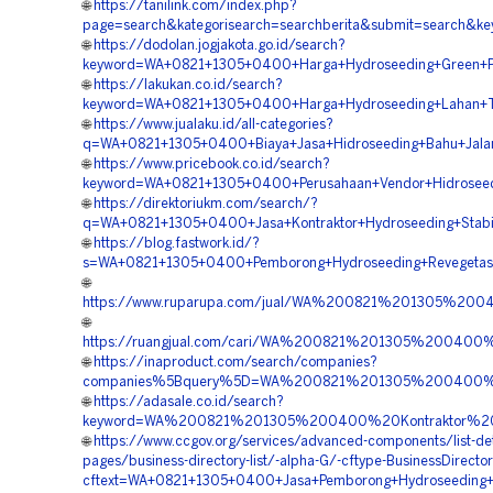
🌐
https://tanilink.com/index.php?
page=search&kategorisearch=searchberita&submit=search&
🌐
https://dodolan.jogjakota.go.id/search?
keyword=WA+0821+1305+0400+Harga+Hydroseeding+Green+P
🌐
https://lakukan.co.id/search?
keyword=WA+0821+1305+0400+Harga+Hydroseeding+Lahan+
🌐
https://www.jualaku.id/all-categories?
q=WA+0821+1305+0400+Biaya+Jasa+Hidroseeding+Bahu+Jala
🌐
https://www.pricebook.co.id/search?
keyword=WA+0821+1305+0400+Perusahaan+Vendor+Hidroseed
🌐
https://direktoriukm.com/search/?
q=WA+0821+1305+0400+Jasa+Kontraktor+Hydroseeding+Stabi
🌐
https://blog.fastwork.id/?
s=WA+0821+1305+0400+Pemborong+Hydroseeding+Revegetas
🌐
https://www.ruparupa.com/jual/WA%200821%201305%2
🌐
https://ruangjual.com/cari/WA%200821%201305%2004
🌐
https://inaproduct.com/search/companies?
companies%5Bquery%5D=WA%200821%201305%200400%20
🌐
https://adasale.co.id/search?
keyword=WA%200821%201305%200400%20Kontraktor%20H
🌐
https://www.ccgov.org/services/advanced-components/list-det
pages/business-directory-list/-alpha-G/-cftype-BusinessDirecto
cftext=WA+0821+1305+0400+Jasa+Pemborong+Hydroseeding+