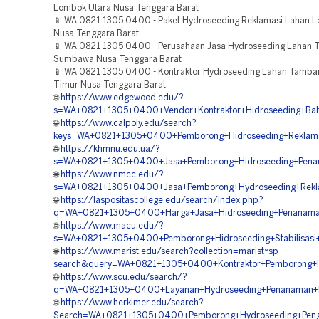
Lombok Utara Nusa Tenggara Barat
📱 WA 0821 1305 0400 - Paket Hydroseeding Reklamasi Lahan 
Nusa Tenggara Barat
📱 WA 0821 1305 0400 - Perusahaan Jasa Hydroseeding Lahan
Sumbawa Nusa Tenggara Barat
📱 WA 0821 1305 0400 - Kontraktor Hydroseeding Lahan Tamb
Timur Nusa Tenggara Barat
🌐
https://www.edgewood.edu/?
s=WA+0821+1305+0400+Vendor+Kontraktor+Hidroseeding+Ba
🌐
https://www.calpoly.edu/search?
keys=WA+0821+1305+0400+Pemborong+Hidroseeding+Reklam
🌐
https://khmnu.edu.ua/?
s=WA+0821+1305+0400+Jasa+Pemborong+Hidroseeding+Pena
🌐
https://www.nmcc.edu/?
s=WA+0821+1305+0400+Jasa+Pemborong+Hydroseeding+Rekl
🌐
https://laspositascollege.edu/search/index.php?
q=WA+0821+1305+0400+Harga+Jasa+Hidroseeding+Penanama
🌐
https://www.macu.edu/?
s=WA+0821+1305+0400+Pemborong+Hidroseeding+Stabilisasi
🌐
https://www.marist.edu/search?collection=marist~sp-
search&query=WA+0821+1305+0400+Kontraktor+Pemborong+Hy
🌐
https://www.scu.edu/search/?
q=WA+0821+1305+0400+Layanan+Hydroseeding+Penanaman+
🌐
https://www.herkimer.edu/search?
Search=WA+0821+1305+0400+Pemborong+Hydroseeding+Peng