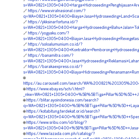
s=WA+0821+1305+0400+Harga+Hidroseeding+Penghijauan+Ar
🔗
https://www.viralnasional.com/?
q=WA+0821+1305+0400+Biaya+Jasa+Hydroseeding+Land+Scap
🔗
https://ykksinarfortuna.id/?
s=WA+0821+1305+0400+Harga+Hydroseeding+Bahu+Jalan+Tol
🔗
https://yogyaku.com/?
s=WA+0821+1305+0400+Biaya+Jasa+Hydroseeding+Revegetas
🔗
https://soloalumunium.co.id/?
s=WA+0821+1305+0400+Kontraktor+Pemborong+Hydroseeding
🔗
https://banamitra.com/?
s=WA+0821+1305+0400+Jasa+Hydroseeding+Reklamasi+Lahan
🔗
https://barakaexpress.co.id/?
s=WA+0821+1305+0400+Biaya+Hidroseeding+Penanaman+Rum
🌐
https://au.carousell.com/search/WA%200821%201305%
🌐
https://www.ebay.es/sch/i.html?
_nkw=WA+0821+1305+0400+%5B%5BTiga+Pillar%5D%5D++Jasa
🌐
https://blitar.ayoindonesia.com/search?
q=WA+0821+1305+0400+%5B%5BTiga+Pillar%5D%5D++Layana
🌐
https://kotabitung.terdekat.or.id/search?
q=WA+0821+1305+0400+%5B%5BTiga+Pillar%5D%5D++Spesial
🌐
https://www.sribu.com/id/blog/?
s=WA+0821+1305+0400+%5B%5BTiga+Pillar%5D%5D++Jasa+Hi
🌐
https://www.lazada.com.ph/catalog/?