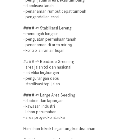
- penghijauan area bekas tambang
- stabilisasi tanah
- penanaman rumput cepat tumbuh
- pengendalian erosi
#### 🌱 Stabilisasi Lereng
- mencegah longsor
- penguatan permukaan tanah
- penanaman di area miring
- kontrol aliran air hujan
#### 🌱 Roadside Greening
- area jalan tol dan nasional
- estetika lingkungan
- pengurangan debu
- stabilisasi tepi jalan
#### 🌱 Large Area Seeding
- stadion dan lapangan
- kawasan industri
- lahan perumahan
- area proyek konstruksi
Pemilihan teknik tergantung kondisi lahan.