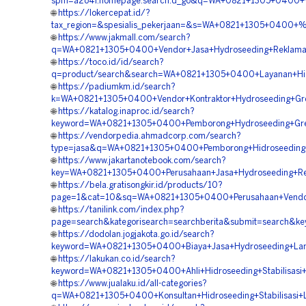
spm=a2o4l.homepage.search.d_go&q=WA+0821+1305+0400+%
🌐
https://lokercepat.id/?
tax_region=&spesialis_pekerjaan=&s=WA+0821+1305+0400+%
🌐
https://www.jakmall.com/search?
q=WA+0821+1305+0400+Vendor+Jasa+Hydroseeding+Reklamas
🌐
https://toco.id/id/search?
q=product/search&search=WA+0821+1305+0400+Layanan+Hid
🌐
https://padiumkm.id/search?
k=WA+0821+1305+0400+Vendor+Kontraktor+Hydroseeding+Gre
🌐
https://katalog.inaproc.id/search?
keyword=WA+0821+1305+0400+Pemborong+Hydroseeding+Gree
🌐
https://vendorpedia.ahmadcorp.com/search?
type=jasa&q=WA+0821+1305+0400+Pemborong+Hidroseeding+
🌐
https://www.jakartanotebook.com/search?
key=WA+0821+1305+0400+Perusahaan+Jasa+Hydroseeding+Re
🌐
https://bela.gratisongkir.id/products/10?
page=1&cat=10&sq=WA+0821+1305+0400+Perusahaan+Vendor
🌐
https://tanilink.com/index.php?
page=search&kategorisearch=searchberita&submit=search
🌐
https://dodolan.jogjakota.go.id/search?
keyword=WA+0821+1305+0400+Biaya+Jasa+Hydroseeding+Lan
🌐
https://lakukan.co.id/search?
keyword=WA+0821+1305+0400+Ahli+Hidroseeding+Stabilisasi
🌐
https://www.jualaku.id/all-categories?
q=WA+0821+1305+0400+Konsultan+Hidroseeding+Stabilisasi+