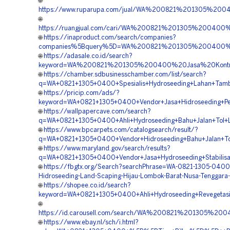
🌐
https://www.ruparupa.com/jual/WA%200821%201305%20
🌐
https://ruangjual.com/cari/WA%200821%201305%2004
🌐
https://inaproduct.com/search/companies?
companies%5Bquery%5D=WA%200821%201305%200400%20
🌐
https://adasale.co.id/search?
keyword=WA%200821%201305%200400%20Jasa%20Kontra
🌐
https://chamber.sdbusinesschamber.com/list/search?
q=WA+0821+1305+0400+Spesialis+Hydroseeding+Lahan+Tamb
🌐
https://pricip.com/ads/?
keyword=WA+0821+1305+0400+Vendor+Jasa+Hidroseeding+Pen
🌐
https://wallpapercave.com/search?
q=WA+0821+1305+0400+Ahli+Hydroseeding+Bahu+Jalan+Tol+
🌐
https://www.bpcarpets.com/catalogsearch/result/?
q=WA+0821+1305+0400+Vendor+Hidroseeding+Bahu+Jalan+To
🌐
https://www.maryland.gov/search/results?
q=WA+0821+1305+0400+Vendor+Jasa+Hydroseeding+Stabilisa
🌐
https://fbgtx.org/Search?searchPhrase=WA-0821-1305-0400-
Hidroseeding-Land-Scaping-Hijau-Lombok-Barat-Nusa-Tenggara-
🌐
https://shopee.co.id/search?
keyword=WA+0821+1305+0400+Ahli+Hydroseeding+Revegetasi
🌐
https://id.carousell.com/search/WA%200821%201305%
🌐
https://www.ebay.nl/sch/i.html?