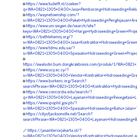
🌐
https://www.tudelft.nl/zoeken?
q=WA+0821+1305+0400+Jasa+Pemborong+Hidroseeding+Rekla
🌐
https://waynetownship.com/?
s=WA+0821+1305+0400+Paket+Hydroseeding+Penghijauan+Ar
🌐
https://www.uni-siegen.de/search/site?
keys=WA+0821+1305+0400+Harga+Hydroseeding+Green+Proje
🌐
https://bethlehemnj.org/?
s=WA+0821+1305+0400+Jasa+Kontraktor+Hidroseeding+Green
🌐
https://www.tdmu.edu.ua/?
s=WA+0821+1305+0400+Spesialis+Hidroseeding+Green+Proje
🌐
https://awaludin.bum.dongkrakbisnis.com/produk/1/WA+082
🌐
https://www.ucy.ac.cy/?
s=WA+0821+1305+0400+Vendor+Kontraktor+Hidroseeding+Gre
🌐
https://www.burkenc.org/Search?
searchPhrase=WA+0821+1305+0400+Kontraktor+Hydroseeding
🌐
https://www.concordia.edu/search/?
q=WA+0821+1305+0400+Layanan+Hidroseeding+Revegetasi+L
🌐
https://www.ipophil.gov.ph/?
s=WA+0821+1305+0400+Spesialis+Hidroseeding+Bahu+Jalan+
🌐
https://cityofjacksonville.net/Search?
searchPhrase=WA+0821+1305+0400+Layanan+Hidroseeding+B
🔗
https://jasainteriorjakarta.id/?
s=WA+0821+1305+0400+Vendor+Kontraktor+Hydroseeding+Lan