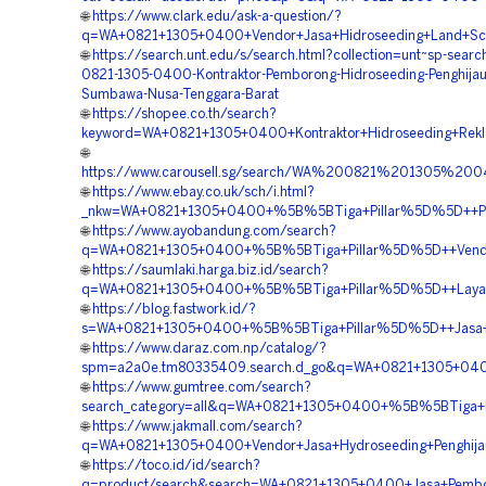
🌐
https://www.clark.edu/ask-a-question/?
q=WA+0821+1305+0400+Vendor+Jasa+Hidroseeding+Land+Sca
🌐
https://search.unt.edu/s/search.html?collection=unt~sp-sea
0821-1305-0400-Kontraktor-Pemborong-Hidroseeding-Penghijau
Sumbawa-Nusa-Tenggara-Barat
🌐
https://shopee.co.th/search?
keyword=WA+0821+1305+0400+Kontraktor+Hidroseeding+Rek
🌐
https://www.carousell.sg/search/WA%200821%201305%
🌐
https://www.ebay.co.uk/sch/i.html?
_nkw=WA+0821+1305+0400+%5B%5BTiga+Pillar%5D%5D++Pemb
🌐
https://www.ayobandung.com/search?
q=WA+0821+1305+0400+%5B%5BTiga+Pillar%5D%5D++Vendor
🌐
https://saumlaki.harga.biz.id/search?
q=WA+0821+1305+0400+%5B%5BTiga+Pillar%5D%5D++Layanan
🌐
https://blog.fastwork.id/?
s=WA+0821+1305+0400+%5B%5BTiga+Pillar%5D%5D++Jasa+Kon
🌐
https://www.daraz.com.np/catalog/?
spm=a2a0e.tm80335409.search.d_go&q=WA+0821+1305+0400
🌐
https://www.gumtree.com/search?
search_category=all&q=WA+0821+1305+0400+%5B%5BTiga+Pi
🌐
https://www.jakmall.com/search?
q=WA+0821+1305+0400+Vendor+Jasa+Hydroseeding+Penghija
🌐
https://toco.id/id/search?
q=product/search&search=WA+0821+1305+0400+Jasa+Pembor