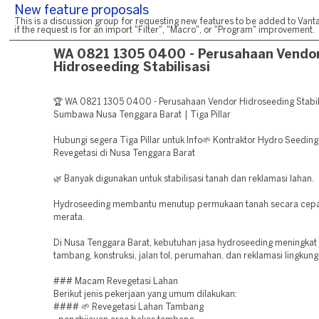
New feature proposals
This is a discussion group for requesting new features to be added to Vanta
if the request is for an import "Filter", "Macro", or "Program" improvement.
WA 0821 1305 0400 - Perusahaan Vendo
Hidroseeding Stabilisasi
🏆 WA 0821 1305 0400 - Perusahaan Vendor Hidroseeding Stabil
Sumbawa Nusa Tenggara Barat | Tiga Pillar
Hubungi segera Tiga Pillar untuk Info🌱 Kontraktor Hydro Seedin
Revegetasi di Nusa Tenggara Barat
🌿 Banyak digunakan untuk stabilisasi tanah dan reklamasi lahan.
Hydroseeding membantu menutup permukaan tanah secara cepa
merata.
Di Nusa Tenggara Barat, kebutuhan jasa hydroseeding meningkat
tambang, konstruksi, jalan tol, perumahan, dan reklamasi lingkung
### Macam Revegetasi Lahan
Berikut jenis pekerjaan yang umum dilakukan:
#### 🌱 Revegetasi Lahan Tambang