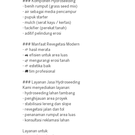
### Komponen Hydroseeding
- benih rumput (grass seed mix)
- air sebagai media pencampur
- pupuk starter
- mulch (serat kayu / kertas)
- tackifier (perekat tanah)
- aditif pelindung erosi
### Manfaat Revegetasi Modern
- 🌱 hasil merata
- 🚜 efisien untuk area luas
- 🌿 mengurangi erosi tanah
- 🌱 estetika baik
- 🚚 tim profesional
### Layanan Jasa Hydroseeding
Kami menyediakan layanan:
- hydroseeding lahan tambang
- penghijauan area proyek
- stabilisasi lereng dan slope
- revegetasi jalan dan tol
- penanaman rumput area luas
- konsultasi reklamasi lahan
Layanan untuk: