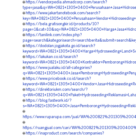
🌐
https://vendorpedia.ahmadcorp.com/search?
type=jasa&q=WA+0821+1305+0400+Perusahaan+Jasa+Hidrosee
🌐
https://www.jakartanotebook.com/search?
key=WA+0821+1305+0400+Perusahaan+Vendor+Hidroseeding
🌐
https://bela.gratisongkir.id/products/10?
page=1&cat=10&sq=WA+0821+1305+0400+Harga+Jasa+Hidrose
🌐
https://tanilink.com/index.php?
page=search&kategorisearch=searchberita&submit=search&
🌐
https://dodolan.jogjakota.go.id/search?
keyword=WA+0821+1305+0400+Harga+Hydroseeding+Land+Sca
🌐
https://lakukan.co.id/search?
keyword=WA+0821+1305+0400+Kontraktor+Pemborong+Hidrose
🌐
https://www.jualaku.id/all-categories?
q=WA+0821+1305+0400+Jasa+Pemborong+Hydroseeding+Pengh
🌐
https://www.pricebook.co.id/search?
keyword=WA+0821+1305+0400+Vendor+Jasa+Hidroseeding+Re
🌐
https://direktoriukm.com/search/?
q=WA+0821+1305+0400+Paket+Hydroseeding+Reklamasi+Laha
🌐
https://blog.fastwork.id/?
s=WA+0821+1305+0400+Jasa+Pemborong+Hydroseeding+Rekla
🌐
https://www.ruparupa.com/jual/WA%200821%201305%2
🌐
https://ruangjual.com/cari/WA%200821%201305%20040
🌐
https://inaproduct.com/search/companies?