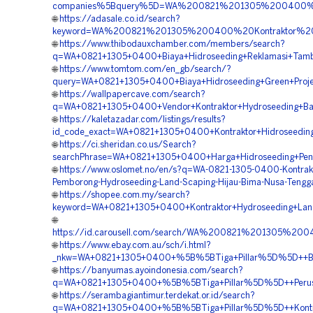
companies%5Bquery%5D=WA%200821%201305%200400%20
🌐
https://adasale.co.id/search?
keyword=WA%200821%201305%200400%20Kontraktor%20
🌐
https://www.thibodauxchamber.com/members/search?
q=WA+0821+1305+0400+Biaya+Hidroseeding+Reklamasi+Tamb
🌐
https://www.tomtom.com/en_gb/search/?
query=WA+0821+1305+0400+Biaya+Hidroseeding+Green+Proje
🌐
https://wallpapercave.com/search?
q=WA+0821+1305+0400+Vendor+Kontraktor+Hydroseeding+Bah
🌐
https://kaletazadar.com/listings/results?
id_code_exact=WA+0821+1305+0400+Kontraktor+Hidroseedin
🌐
https://ci.sheridan.co.us/Search?
searchPhrase=WA+0821+1305+0400+Harga+Hidroseeding+Peng
🌐
https://www.oslomet.no/en/s?q=WA-0821-1305-0400-Kontrak
Pemborong-Hydroseeding-Land-Scaping-Hijau-Bima-Nusa-Tengga
🌐
https://shopee.com.my/search?
keyword=WA+0821+1305+0400+Kontraktor+Hydroseeding+Land
🌐
https://id.carousell.com/search/WA%200821%201305%
🌐
https://www.ebay.com.au/sch/i.html?
_nkw=WA+0821+1305+0400+%5B%5BTiga+Pillar%5D%5D++Biay
🌐
https://banyumas.ayoindonesia.com/search?
q=WA+0821+1305+0400+%5B%5BTiga+Pillar%5D%5D++Perusah
🌐
https://serambagiantimur.terdekat.or.id/search?
q=WA+0821+1305+0400+%5B%5BTiga+Pillar%5D%5D++Kontrak