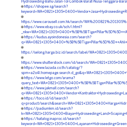
Hydroseeding-Bahu-Jalan-Tol-Lombok-Barat-Nusa-Tenggara-Bara
🌐
https://shopee.sg/search?
keyword=WA+0821+1305+0400+Vendor+Jasa+Hydroseeding+Re
🌐
https://www.carousell.com.hk/search/WA%200821%2013
🌐
https://www.ebay.co.uk/sch/i.html?
_nkw=WA+0821+1305+0400+%5B%5BTiga+Pillar%5D%5D++Ahli
🌐
https://kudus.ayoindonesia.com/search?
q=WA+0821+1305+0400+%5B%5BTiga+Pillar%5D%5D++Ahli+Hi
🌐
https://selong.harga.biz.id/search/label/WA+0821+1305+04
🌐
https://www.shutterstock.com/id/search/WA+0821+1305+04
🌐
https://www.lazada.co.th/catalog/?
spm=a2o4l.homepage.search.d_go&q=WA+0821+1305+0400+%5
🌐
https://www.letgo.com/arama?
query_text=WA+0821+1305+0400+%5B%5BTiga+Pillar%5D%5D+
🌐
https://www.jakmall.com/search?
q=WA+0821+1305+0400+Vendor+Kontraktor+Hydroseeding+La
🌐
https://toco.id/id/search?
q=product/search&search=WA+0821+1305+0400+Harga+Hidro
🌐
https://padiumkm.id/search?
k=WA+0821+1305+0400+Biaya+Hydroseeding+Land+Scaping+H
🌐
https://katalog.inaproc.id/search?
keyword=WA+0821+1305+0400+Layanan+Hidroseeding+Green+