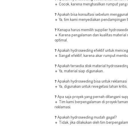
🔹 Cocok, karena menghasilkan rumput yang
❓ Apakah bisa konsultasi sebelum mengguna
🔹 Ya, tim kami menyediakan pendampingan t
❓ Kenapa harus memilih supplier hydroseedi
🔹 Karena pengalaman dan kualitas material 
optimal.
❓ Apakah hydroseeding efektif untuk menceg
🔹 Sangat efektif, karena akar rumput memb
❓ Apakah tersedia stok material hydroseedin
🔹 Ya, material siap digunakan.
❓ Apakah hydroseeding bisa untuk reklamasi
🔹 Ya, digunakan untuk revegetasi lahan kritis.
❓ Apa saja proyek yang pernah ditangani supp
🔹 Tim kami berpengalaman di proyek taman, 
reklamasi.
❓ Apakah hydroseeding mudah gagal?
🔹 Tidak, jika dilakukan oleh tim berpengala