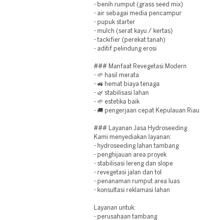
- benih rumput (grass seed mix)
- air sebagai media pencampur
- pupuk starter
- mulch (serat kayu / kertas)
- tackifier (perekat tanah)
- aditif pelindung erosi
### Manfaat Revegetasi Modern
- 🌱 hasil merata
- 🚜 hemat biaya tenaga
- 🌿 stabilisasi lahan
- 🌱 estetika baik
- 🚚 pengerjaan cepat Kepulauan Riau
### Layanan Jasa Hydroseeding
Kami menyediakan layanan:
- hydroseeding lahan tambang
- penghijauan area proyek
- stabilisasi lereng dan slope
- revegetasi jalan dan tol
- penanaman rumput area luas
- konsultasi reklamasi lahan
Layanan untuk:
- perusahaan tambang