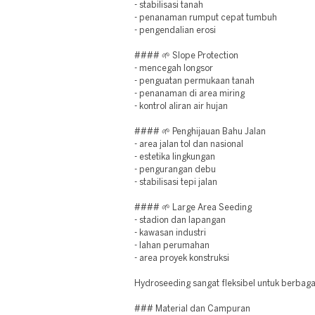
- stabilisasi tanah
- penanaman rumput cepat tumbuh
- pengendalian erosi
#### 🌱 Slope Protection
- mencegah longsor
- penguatan permukaan tanah
- penanaman di area miring
- kontrol aliran air hujan
#### 🌱 Penghijauan Bahu Jalan
- area jalan tol dan nasional
- estetika lingkungan
- pengurangan debu
- stabilisasi tepi jalan
#### 🌱 Large Area Seeding
- stadion dan lapangan
- kawasan industri
- lahan perumahan
- area proyek konstruksi
Hydroseeding sangat fleksibel untuk berbag
### Material dan Campuran