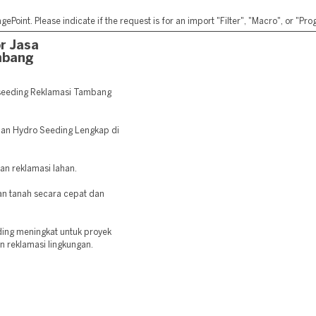
ePoint. Please indicate if the request is for an import "Filter", "Macro", or "P
r Jasa
mbang
seeding Reklamasi Tambang
anan Hydro Seeding Lengkap di
dan reklamasi lahan.
 tanah secara cepat dan
ding meningkat untuk proyek
an reklamasi lingkungan.
: