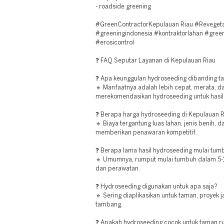
- roadside greening
#GreenContractorKepulauan Riau #Reveget
#greeningindonesia #kontraktorlahan #gree
#erosicontrol
❓ FAQ Seputar Layanan di Kepulauan Riau
❓ Apa keunggulan hydroseeding dibanding 
🔹 Manfaatnya adalah lebih cepat, merata, da
merekomendasikan hydroseeding untuk hasil
❓ Berapa harga hydroseeding di Kepulauan 
🔹 Biaya tergantung luas lahan, jenis benih, 
memberikan penawaran kompetitif.
❓ Berapa lama hasil hydroseeding mulai tum
🔹 Umumnya, rumput mulai tumbuh dalam 5-10
dan perawatan.
❓ Hydroseeding digunakan untuk apa saja?
🔹 Sering diaplikasikan untuk taman, proyek ja
tambang.
❓ Apakah hydroseeding cocok untuk taman 