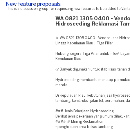
New feature proposals
This is a discussion group for requesting new features to be added to Vantag
WA 0821 1305 0400 - Vendo
Hidroseeding Reklamasi Ta
📱 WA 0821 1305 0400 - Vendor Jasa Hidro
Lingga Kepulauan Riau | Tiga Pillar
Hubungi segera Tiga Pillar untuk Info🌱 Lay
Kepulauan Riau
🌿 Banyak digunakan untuk stabilisasi tanah 
Hydroseeding membantu menutup permukaan
merata.
Di Kepulauan Riau, kebutuhan jasa hydrosee
tambang, konstruksi, jalan tol, perumahan, d
### Jenis Pekerjaan Hydroseeding
Berikut jenis pekerjaan yang umum dilakukan
#### 🌱 Mining Reclamation
- penghijauan area bekas tambang