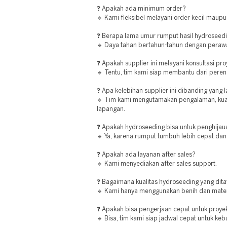
❓ Apakah ada minimum order?
🔹 Kami fleksibel melayani order kecil maupu
❓ Berapa lama umur rumput hasil hydroseed
🔹 Daya tahan bertahun-tahun dengan perawa
❓ Apakah supplier ini melayani konsultasi pr
🔹 Tentu, tim kami siap membantu dari peren
❓ Apa kelebihan supplier ini dibanding yang 
🔹 Tim kami mengutamakan pengalaman, kualit
lapangan.
❓ Apakah hydroseeding bisa untuk penghijau
🔹 Ya, karena rumput tumbuh lebih cepat dan
❓ Apakah ada layanan after sales?
🔹 Kami menyediakan after sales support.
❓ Bagaimana kualitas hydroseeding yang dit
🔹 Kami hanya menggunakan benih dan materia
❓ Apakah bisa pengerjaan cepat untuk proye
🔹 Bisa, tim kami siap jadwal cepat untuk k