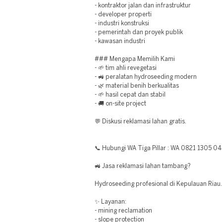
- kontraktor jalan dan infrastruktur
- developer properti
- industri konstruksi
- pemerintah dan proyek publik
- kawasan industri
### Mengapa Memilih Kami
- 🌱 tim ahli revegetasi
- 🚜 peralatan hydroseeding modern
- 🌿 material benih berkualitas
- 🌱 hasil cepat dan stabil
- 🚚 on-site project
💬 Diskusi reklamasi lahan gratis.
📞 Hubungi WA Tiga Pillar : WA 0821 1305 0
🚜 Jasa reklamasi lahan tambang?
Hydroseeding profesional di Kepulauan Riau.
✨ Layanan:
- mining reclamation
- slope protection