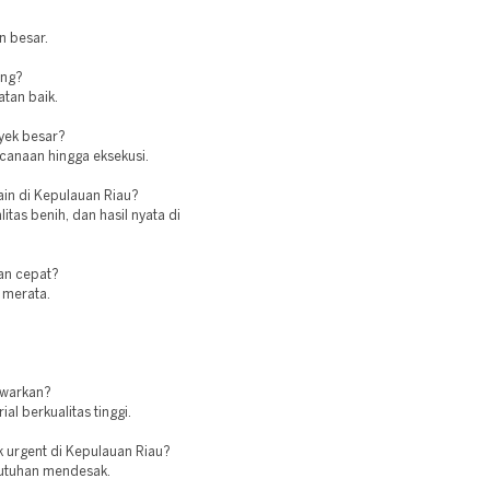
n besar.
ing?
tan baik.
oyek besar?
canaan hingga eksekusi.
lain di Kepulauan Riau?
as benih, dan hasil nyata di
an cepat?
 merata.
awarkan?
l berkualitas tinggi.
k urgent di Kepulauan Riau?
ebutuhan mendesak.