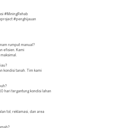
asi #MiningRehab
nproject #penghijauan
tanam rumput manual?
n efisien. Kami
 maksimal.
Riau?
dan kondisi tanah. Tim kami
buh?
 hari tergantung kondisi lahan
lan tol, reklamasi, dan area
rumah?