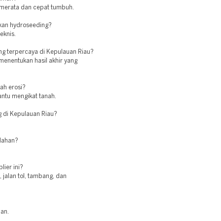
 merata dan cepat tumbuh.
kan hydroseeding?
eknis.
ng terpercaya di Kepulauan Riau?
menentukan hasil akhir yang
ah erosi?
antu mengikat tanah.
g di Kepulauan Riau?
 lahan?
lier ini?
jalan tol, tambang, dan
man.