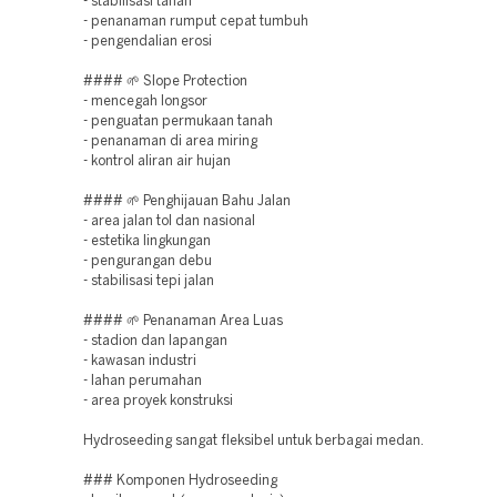
- stabilisasi tanah
- penanaman rumput cepat tumbuh
- pengendalian erosi
#### 🌱 Slope Protection
- mencegah longsor
- penguatan permukaan tanah
- penanaman di area miring
- kontrol aliran air hujan
#### 🌱 Penghijauan Bahu Jalan
- area jalan tol dan nasional
- estetika lingkungan
- pengurangan debu
- stabilisasi tepi jalan
#### 🌱 Penanaman Area Luas
- stadion dan lapangan
- kawasan industri
- lahan perumahan
- area proyek konstruksi
Hydroseeding sangat fleksibel untuk berbagai medan.
### Komponen Hydroseeding