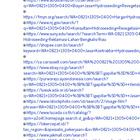
🌐
https://www.aboutamazon.co.uk/search?
q=WA+0821+1305+0400+Biaya+Jasa+Hydroseeding+Revegetasi
🌐
https://fmyn.org/search/WA+0821+1305+0400+Harga+Hydrose
🌐
https://www.nj.gov/search/?
q=WA+0821+1305+0400+Konsultan+Hidroseeding+Revegetasi+
🌐
https://www.suny.edu/search/?searchTerm=WA-0821-1305-0
Hidroseeding-Reklamasi-Lahan-Bengkalis-Riau
🌐
https://shopee.com.br/search?
keyword=WA+0821+1305+0400+Jasa+Kontraktor+Hydroseedin
🌐
https://ca.carousell.com/search/WA%200821%201305%20
🌐
https://www.ebay.co.jp/search?
search=WA+0821+1305+0400+%5B%5BTigapillar%5D%5D++Peru
🌐
https://purworejo.ayoindonesia.com/search?
q=WA+0821+1305+0400+%5B%5BTigapillar%5D%5D++Vendor+P
🌐
https://luwuk.ada.or.id/search?
q=WA+0821+1305+0400+%5B%5BTigapillar%5D%5D++Jasa+Hyd
🌐
https://www.istockphoto.com/id/search/2/image-film?
phrase=WA+0821+1305+0400+%5B%5BTigapillar%5D%5D++Kon
🌐
https://www.lazada.co.th/catalog/?
spm=a2o4l.homepage.search.d_go&q=WA+0821+1305+0400+%5
🌐
https://lokercepat.id/?
tax_region=&spesialis_pekerjaan=&s=WA+0821+1305+0400+
🌐
https://www.jakmall.com/search?