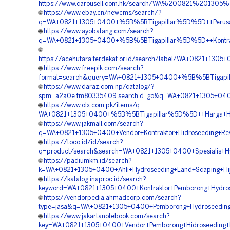
https://www.carousell.com.hk/search/WA%200821%2013
🌐
https://www.ebay.cn/newcms/search/?
q=WA+0821+1305+0400+%5B%5BTigapillar%5D%5D++Perusahaa
🌐
https://www.ayobatang.com/search?
q=WA+0821+1305+0400+%5B%5BTigapillar%5D%5D++Kontraktor+
🌐
https://acehutara.terdekat.or.id/search/label/WA+0821+13
🌐
https://www.freepik.com/search?
format=search&query=WA+0821+1305+0400+%5B%5BTigapillar
🌐
https://www.daraz.com.np/catalog/?
spm=a2a0e.tm80335409.search.d_go&q=WA+0821+1305+0400+%
🌐
https://www.olx.com.pk/items/q-
WA+0821+1305+0400+%5B%5BTigapillar%5D%5D++Harga+Hydro
🌐
https://www.jakmall.com/search?
q=WA+0821+1305+0400+Vendor+Kontraktor+Hidroseeding+Reveg
🌐
https://toco.id/id/search?
q=product/search&search=WA+0821+1305+0400+Spesialis+Hydr
🌐
https://padiumkm.id/search?
k=WA+0821+1305+0400+Ahli+Hydroseeding+Land+Scaping+Hijau
🌐
https://katalog.inaproc.id/search?
keyword=WA+0821+1305+0400+Kontraktor+Pemborong+Hydrosee
🌐
https://vendorpedia.ahmadcorp.com/search?
type=jasa&q=WA+0821+1305+0400+Pemborong+Hydroseeding+Gr
🌐
https://www.jakartanotebook.com/search?
key=WA+0821+1305+0400+Vendor+Pemborong+Hidroseeding+La