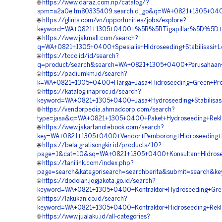
🌐
https://www.daraz.com.np/catalog/?
spm=a2a0e.tm80335409.search.d_go&q=WA+0821+1305+0400
🌐
https://glints.com/vn/opportunities/jobs/explore?
keyword=WA+0821+1305+0400+%5B%5BTigapillar%5D%5D++Jas
🌐
https://www.jakmall.com/search?
q=WA+0821+1305+0400+Spesialis+Hidroseeding+Stabilisasi+
🌐
https://toco.id/id/search?
q=product/search&search=WA+0821+1305+0400+Perusahaan+H
🌐
https://padiumkm.id/search?
k=WA+0821+1305+0400+Harga+Jasa+Hidroseeding+Green+Pro
🌐
https://katalog.inaproc.id/search?
keyword=WA+0821+1305+0400+Jasa+Hydroseeding+Stabilisas
🌐
https://vendorpedia.ahmadcorp.com/search?
type=jasa&q=WA+0821+1305+0400+Paket+Hydroseeding+Rek
🌐
https://www.jakartanotebook.com/search?
key=WA+0821+1305+0400+Vendor+Pemborong+Hidroseeding+B
🌐
https://bela.gratisongkir.id/products/10?
page=1&cat=10&sq=WA+0821+1305+0400+Konsultan+Hidrosee
🌐
https://tanilink.com/index.php?
page=search&kategorisearch=searchberita&submit=search&k
🌐
https://dodolan.jogjakota.go.id/search?
keyword=WA+0821+1305+0400+Kontraktor+Hydroseeding+Gree
🌐
https://lakukan.co.id/search?
keyword=WA+0821+1305+0400+Kontraktor+Hidroseeding+Rek
🌐
https://www.jualaku.id/all-categories?