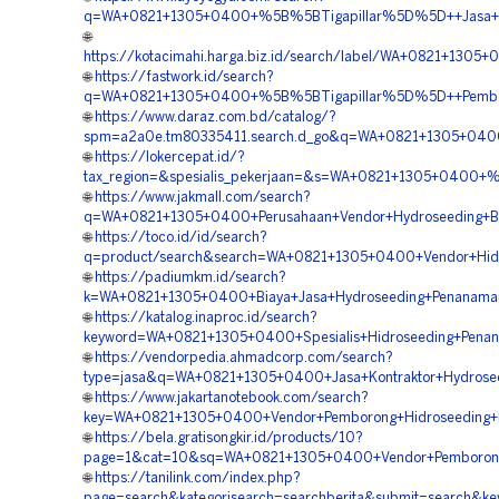
q=WA+0821+1305+0400+%5B%5BTigapillar%5D%5D++Jasa+Hyd
🌐
https://kotacimahi.harga.biz.id/search/label/WA+0821+130
🌐
https://fastwork.id/search?
q=WA+0821+1305+0400+%5B%5BTigapillar%5D%5D++Pemboro
🌐
https://www.daraz.com.bd/catalog/?
spm=a2a0e.tm80335411.search.d_go&q=WA+0821+1305+0400+
🌐
https://lokercepat.id/?
tax_region=&spesialis_pekerjaan=&s=WA+0821+1305+0400+%
🌐
https://www.jakmall.com/search?
q=WA+0821+1305+0400+Perusahaan+Vendor+Hydroseeding+Bah
🌐
https://toco.id/id/search?
q=product/search&search=WA+0821+1305+0400+Vendor+Hidro
🌐
https://padiumkm.id/search?
k=WA+0821+1305+0400+Biaya+Jasa+Hydroseeding+Penanaman
🌐
https://katalog.inaproc.id/search?
keyword=WA+0821+1305+0400+Spesialis+Hidroseeding+Penan
🌐
https://vendorpedia.ahmadcorp.com/search?
type=jasa&q=WA+0821+1305+0400+Jasa+Kontraktor+Hydroseed
🌐
https://www.jakartanotebook.com/search?
key=WA+0821+1305+0400+Vendor+Pemborong+Hidroseeding+R
🌐
https://bela.gratisongkir.id/products/10?
page=1&cat=10&sq=WA+0821+1305+0400+Vendor+Pemborong+H
🌐
https://tanilink.com/index.php?
page=search&kategorisearch=searchberita&submit=search&