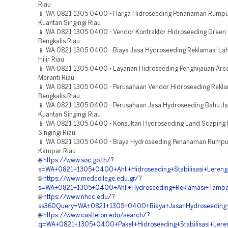
Riau
📱 WA 0821 1305 0400 - Harga Hidroseeding Penanaman Rumpu
Kuantan Singingi Riau
📱 WA 0821 1305 0400 - Vendor Kontraktor Hidroseeding Green 
Bengkalis Riau
📱 WA 0821 1305 0400 - Biaya Jasa Hydroseeding Reklamasi Laha
Hilir Riau
📱 WA 0821 1305 0400 - Layanan Hidroseeding Penghijauan Are
Meranti Riau
📱 WA 0821 1305 0400 - Perusahaan Vendor Hidroseeding Rekla
Bengkalis Riau
📱 WA 0821 1305 0400 - Perusahaan Jasa Hydroseeding Bahu Jal
Kuantan Singingi Riau
📱 WA 0821 1305 0400 - Konsultan Hydroseeding Land Scaping 
Singingi Riau
📱 WA 0821 1305 0400 - Biaya Hydroseeding Penanaman Rumpu
Kampar Riau
🌐
https://www.soc.go.th/?
s=WA+0821+1305+0400+Ahli+Hidroseeding+Stabilisasi+Lereng
🌐
https://www.medcollege.edu.gr/?
s=WA+0821+1305+0400+Ahli+Hydroseeding+Reklamasi+Tamb
🌐
https://www.nhcc.edu/?
ss360Query=WA+0821+1305+0400+Biaya+Jasa+Hydroseeding+G
🌐
https://www.castleton.edu/search/?
q=WA+0821+1305+0400+Paket+Hidroseeding+Stabilisasi+Lere