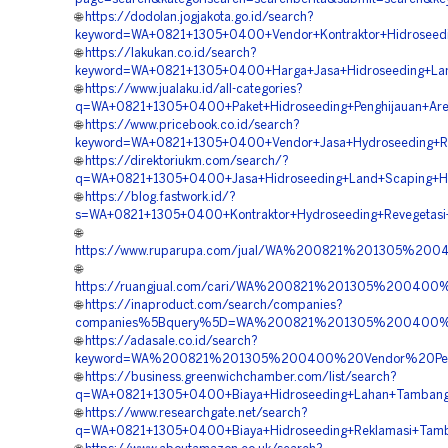
🌐
https://dodolan.jogjakota.go.id/search?
keyword=WA+0821+1305+0400+Vendor+Kontraktor+Hidroseedi
🌐
https://lakukan.co.id/search?
keyword=WA+0821+1305+0400+Harga+Jasa+Hidroseeding+Land
🌐
https://www.jualaku.id/all-categories?
q=WA+0821+1305+0400+Paket+Hidroseeding+Penghijauan+Area
🌐
https://www.pricebook.co.id/search?
keyword=WA+0821+1305+0400+Vendor+Jasa+Hydroseeding+Re
🌐
https://direktoriukm.com/search/?
q=WA+0821+1305+0400+Jasa+Hidroseeding+Land+Scaping+Hij
🌐
https://blog.fastwork.id/?
s=WA+0821+1305+0400+Kontraktor+Hydroseeding+Revegetasi+
🌐
https://www.ruparupa.com/jual/WA%200821%201305%20
🌐
https://ruangjual.com/cari/WA%200821%201305%20040
🌐
https://inaproduct.com/search/companies?
companies%5Bquery%5D=WA%200821%201305%200400%20
🌐
https://adasale.co.id/search?
keyword=WA%200821%201305%200400%20Vendor%20Pembo
🌐
https://business.greenwichchamber.com/list/search?
q=WA+0821+1305+0400+Biaya+Hidroseeding+Lahan+Tambang+
🌐
https://www.researchgate.net/search?
q=WA+0821+1305+0400+Biaya+Hidroseeding+Reklamasi+Tamb