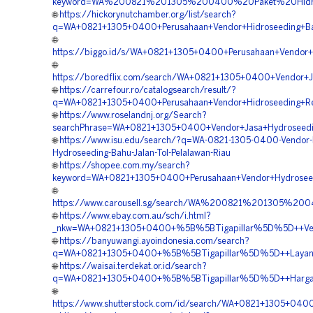
keyword=WA%200821%201305%200400%20Paket%20Hidros
🌐
https://hickorynutchamber.org/list/search?
q=WA+0821+1305+0400+Perusahaan+Vendor+Hidroseeding+Bah
🌐
https://biggo.id/s/WA+0821+1305+0400+Perusahaan+Vendor+H
🌐
https://boredflix.com/search/WA+0821+1305+0400+Vendor+Jas
🌐
https://carrefour.ro/catalogsearch/result/?
q=WA+0821+1305+0400+Perusahaan+Vendor+Hidroseeding+Rev
🌐
https://www.roselandnj.org/Search?
searchPhrase=WA+0821+1305+0400+Vendor+Jasa+Hydroseedin
🌐
https://www.isu.edu/search/?q=WA-0821-1305-0400-Vendor-K
Hydroseeding-Bahu-Jalan-Tol-Pelalawan-Riau
🌐
https://shopee.com.my/search?
keyword=WA+0821+1305+0400+Perusahaan+Vendor+Hydroseed
🌐
https://www.carousell.sg/search/WA%200821%201305%2
🌐
https://www.ebay.com.au/sch/i.html?
_nkw=WA+0821+1305+0400+%5B%5BTigapillar%5D%5D++Vend
🌐
https://banyuwangi.ayoindonesia.com/search?
q=WA+0821+1305+0400+%5B%5BTigapillar%5D%5D++Layanan
🌐
https://waisai.terdekat.or.id/search?
q=WA+0821+1305+0400+%5B%5BTigapillar%5D%5D++Harga+J
🌐
https://www.shutterstock.com/id/search/WA+0821+1305+04