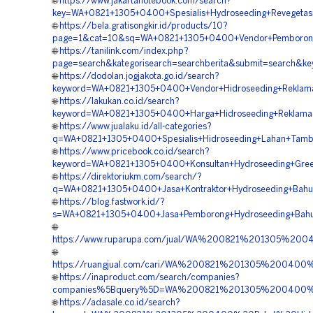
🌐
https://www.jakartanotebook.com/search?
key=WA+0821+1305+0400+Spesialis+Hydroseeding+Revegetasi
🌐
https://bela.gratisongkir.id/products/10?
page=1&cat=10&sq=WA+0821+1305+0400+Vendor+Pemborong+H
🌐
https://tanilink.com/index.php?
page=search&kategorisearch=searchberita&submit=search&k
🌐
https://dodolan.jogjakota.go.id/search?
keyword=WA+0821+1305+0400+Vendor+Hidroseeding+Reklama
🌐
https://lakukan.co.id/search?
keyword=WA+0821+1305+0400+Harga+Hidroseeding+Reklamas
🌐
https://www.jualaku.id/all-categories?
q=WA+0821+1305+0400+Spesialis+Hidroseeding+Lahan+Tamba
🌐
https://www.pricebook.co.id/search?
keyword=WA+0821+1305+0400+Konsultan+Hydroseeding+Green
🌐
https://direktoriukm.com/search/?
q=WA+0821+1305+0400+Jasa+Kontraktor+Hydroseeding+Bahu+
🌐
https://blog.fastwork.id/?
s=WA+0821+1305+0400+Jasa+Pemborong+Hydroseeding+Bahu+
🌐
https://www.ruparupa.com/jual/WA%200821%201305%20
🌐
https://ruangjual.com/cari/WA%200821%201305%200400
🌐
https://inaproduct.com/search/companies?
companies%5Bquery%5D=WA%200821%201305%200400%20K
🌐
https://adasale.co.id/search?