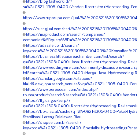
🌐
https://blog.fastwork.id/?
s=WA+0821+1305+0400+Vendor+Kontraktor+Hidroseeding+Peng
🌐
https://www.ruparupa.com/jual/WA%200821%201305%200
🌐
https://ruangjual.com/cari/WA%200821%201305%20040
🌐
https://inaproduct.com/search/companies?
companies%5Bquery%5D=WA%200821%201305%200400%20
🌐
https://adasale.co.id/search?
keyword=WA%200821%201305%200400%20Konsultan%20Hy
🌐
https://business.littletonareachamber.com/list/search?
q=WA+0821+1305+0400+Jasa+Kontraktor+Hydroseeding+Rekla
🌐
https://www.weddingwire.com/community-discussions-search
txtSearch=WA+0821+1305+0400+Harga+Jasa+Hydroseeding+Re
🌐
https://scholar.google.com/citations?
hl=id&view_op=search_venues&vq=WA+0821+1305+0400+Perus
🌐
https://www.pereocean.com/index.php?
route=product/search&search=WA+0821+1305+0400+Vendor+J
🌐
https://ltg.ca.gov/serp/?
q=WA+0821+1305+0400+Kontraktor+Hydroseeding+Reklamasi+
🌐
https://boku.ac.at/suche?q=WA-0821-1305-0400-Paket-Hydr
Stabilisasi-Lereng-Pelalawan-Riau
🌐
https://shopee.com.br/search?
keyword=WA+0821+1305+0400+Spesialis+Hydroseeding+Pena
🌐