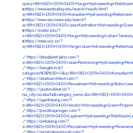
query=WA+0821+1305+0400+Harga+Hydroseeding+Stabilisasi+Le
🌐
https://www.westvalley.edu/search/results.html?
q=WA+0821+1305+0400+Konsultan+Hydroseeding+Reklamasi
🌐
https://www.swcciowa.edu/search?
q=WA+0821+1305+0400+Jasa+Kontraktor+Hidroseeding+Green
🌐
https://exeter.edu/?
s=WA+0821+1305+0400+Harga+Hidroseeding+Lahan+Tambang+
🌐
https://www.urjc.es/?
q=WA+0821+1305+0400+Harga+Jasa+Hidroseeding+Reklamasi
🔗
https://dbestkontraktor.com/?
s=WA+0821+1305+0400+Jasa+Pemborong+Hydroseeding+Pen
🔗
https://bangkit.in/p?
categories%5B%5D=0&q=WA+0821+1305+0400+Konsultan+Hyd
🔗
https://dealinarchitect.com/?
s=WA+0821+1305+0400+Perusahaan+Hidroseeding+Bahu+Jalan+
🔗
https://jasaterdekat.id/?
tax_city=surakarta&category_name=&s=WA+0821+1305+0400+K
🔗
https://agentukang.com/?
s=WA+0821+1305+0400+Vendor+Hidroseeding+Green+Project
🔗
https://pendibajaringan.com/?
s=WA+0821+1305+0400+Layanan+Hydroseeding+Stabilisasi+Ler
🔗
https://omtukang.com/?
s=WA+0821+1305+0400+Perusahaan+Hydroseeding+Penanaman
🔗
https://gazebokayumurah.com/?