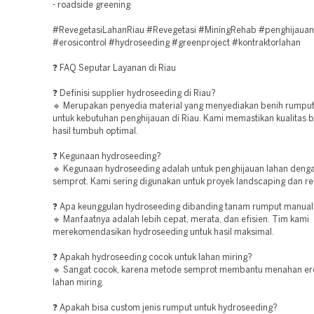
- roadside greening
#RevegetasiLahanRiau #Revegetasi #MiningRehab #penghijauan
#erosicontrol #hydroseeding #greenproject #kontraktorlahan
❓ FAQ Seputar Layanan di Riau
❓ Definisi supplier hydroseeding di Riau?
🔹 Merupakan penyedia material yang menyediakan benih rumpu
untuk kebutuhan penghijauan di Riau. Kami memastikan kualitas 
hasil tumbuh optimal.
❓ Kegunaan hydroseeding?
🔹 Kegunaan hydroseeding adalah untuk penghijauan lahan den
semprot. Kami sering digunakan untuk proyek landscaping dan re
❓ Apa keunggulan hydroseeding dibanding tanam rumput manual
🔹 Manfaatnya adalah lebih cepat, merata, dan efisien. Tim kami
merekomendasikan hydroseeding untuk hasil maksimal.
❓ Apakah hydroseeding cocok untuk lahan miring?
🔹 Sangat cocok, karena metode semprot membantu menahan er
lahan miring.
❓ Apakah bisa custom jenis rumput untuk hydroseeding?