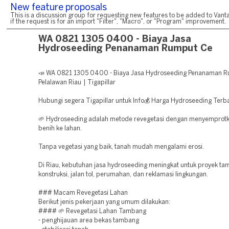
New feature proposals
This is a discussion group for requesting new features to be added to Vanta
if the request is for an import "Filter", "Macro", or "Program" improvement.
WA 0821 1305 0400 - Biaya Jasa
Hydroseeding Penanaman Rumput Ce
📣 WA 0821 1305 0400 - Biaya Jasa Hydroseeding Penanaman 
Pelalawan Riau | Tigapillar
Hubungi segera Tigapillar untuk Info💰 Harga Hydroseeding Terba
🌱 Hydroseeding adalah metode revegetasi dengan menyemprotk
benih ke lahan.
Tanpa vegetasi yang baik, tanah mudah mengalami erosi.
Di Riau, kebutuhan jasa hydroseeding meningkat untuk proyek ta
konstruksi, jalan tol, perumahan, dan reklamasi lingkungan.
### Macam Revegetasi Lahan
Berikut jenis pekerjaan yang umum dilakukan:
#### 🌱 Revegetasi Lahan Tambang
- penghijauan area bekas tambang