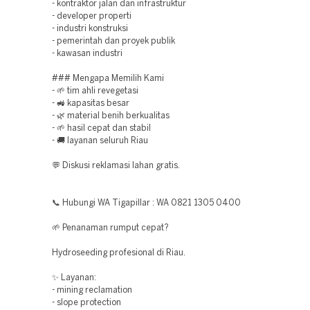
- kontraktor jalan dan infrastruktur
- developer properti
- industri konstruksi
- pemerintah dan proyek publik
- kawasan industri
### Mengapa Memilih Kami
- 🌱 tim ahli revegetasi
- 🚜 kapasitas besar
- 🌿 material benih berkualitas
- 🌱 hasil cepat dan stabil
- 🚚 layanan seluruh Riau
💬 Diskusi reklamasi lahan gratis.
📞 Hubungi WA Tigapillar : WA 0821 1305 0400
🌱 Penanaman rumput cepat?
Hydroseeding profesional di Riau.
✨ Layanan:
- mining reclamation
- slope protection