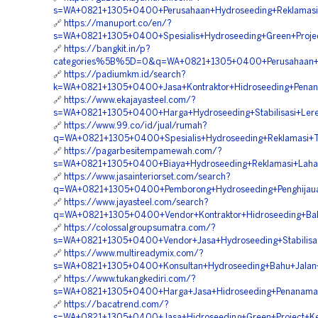
s=WA+0821+1305+0400+Perusahaan+Hydroseeding+Reklamasi
🔗
https://manuport.co/en/?
s=WA+0821+1305+0400+Spesialis+Hydroseeding+Green+Projec
🔗
https://bangkit.in/p?
categories%5B%5D=0&q=WA+0821+1305+0400+Perusahaan+Jas
🔗
https://padiumkm.id/search?
k=WA+0821+1305+0400+Jasa+Kontraktor+Hidroseeding+Penan
🔗
https://www.ekajayasteel.com/?
s=WA+0821+1305+0400+Harga+Hydroseeding+Stabilisasi+Lere
🔗
https://www.99.co/id/jual/rumah?
q=WA+0821+1305+0400+Spesialis+Hydroseeding+Reklamasi+
🔗
https://pagarbesitempamewah.com/?
s=WA+0821+1305+0400+Biaya+Hydroseeding+Reklamasi+Laha
🔗
https://www.jasainteriorset.com/search?
q=WA+0821+1305+0400+Pemborong+Hydroseeding+Penghijauan
🔗
https://www.jayasteel.com/search?
q=WA+0821+1305+0400+Vendor+Kontraktor+Hidroseeding+Bah
🔗
https://colossalgroupsumatra.com/?
s=WA+0821+1305+0400+Vendor+Jasa+Hydroseeding+Stabilisas
🔗
https://www.multireadymix.com/?
s=WA+0821+1305+0400+Konsultan+Hydroseeding+Bahu+Jalan+T
🔗
https://www.tukangkediri.com/?
s=WA+0821+1305+0400+Harga+Jasa+Hidroseeding+Penanama
🔗
https://bacatrend.com/?
s=WA+0821+1305+0400+Jasa+Hidroseeding+Green+Project+Ke