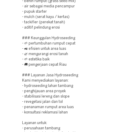
- benih rumput (grass seed mix)
- air sebagai media pencampur
- pupuk starter
- mulch (serat kayu / kertas)
- tackifier (perekat tanah)
- aditif pelindung erosi
### Keunggulan Hydroseeding
- 🌱 pertumbuhan rumput cepat
- 🚜 efisien untuk area luas
- 🌿 mengurangi erosi tanah
- 🌱 estetika baik
- 🚚 pengerjaan cepat Riau
### Layanan Jasa Hydroseeding
Kami menyediakan layanan:
- hydroseeding lahan tambang
- penghijauan area proyek
- stabilisasi lereng dan slope
- revegetasi jalan dan tol
- penanaman rumput area luas
- konsultasi reklamasi lahan
Layanan untuk:
- perusahaan tambang