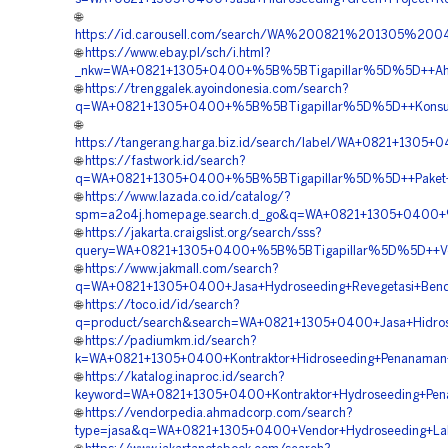
🌐
https://id.carousell.com/search/WA%200821%201305%2
🌐
https://www.ebay.pl/sch/i.html?
_nkw=WA+0821+1305+0400+%5B%5BTigapillar%5D%5D++Ahli+H
🌐
https://trenggalek.ayoindonesia.com/search?
q=WA+0821+1305+0400+%5B%5BTigapillar%5D%5D++Konsulta
🌐
https://tangerang.harga.biz.id/search/label/WA+0821+130
🌐
https://fastwork.id/search?
q=WA+0821+1305+0400+%5B%5BTigapillar%5D%5D++Paket+Hy
🌐
https://www.lazada.co.id/catalog/?
spm=a2o4j.homepage.search.d_go&q=WA+0821+1305+0400+%5
🌐
https://jakarta.craigslist.org/search/sss?
query=WA+0821+1305+0400+%5B%5BTigapillar%5D%5D++Vend
🌐
https://www.jakmall.com/search?
q=WA+0821+1305+0400+Jasa+Hydroseeding+Revegetasi+Bend
🌐
https://toco.id/id/search?
q=product/search&search=WA+0821+1305+0400+Jasa+Hidrose
🌐
https://padiumkm.id/search?
k=WA+0821+1305+0400+Kontraktor+Hidroseeding+Penanaman
🌐
https://katalog.inaproc.id/search?
keyword=WA+0821+1305+0400+Kontraktor+Hydroseeding+Pen
🌐
https://vendorpedia.ahmadcorp.com/search?
type=jasa&q=WA+0821+1305+0400+Vendor+Hydroseeding+La