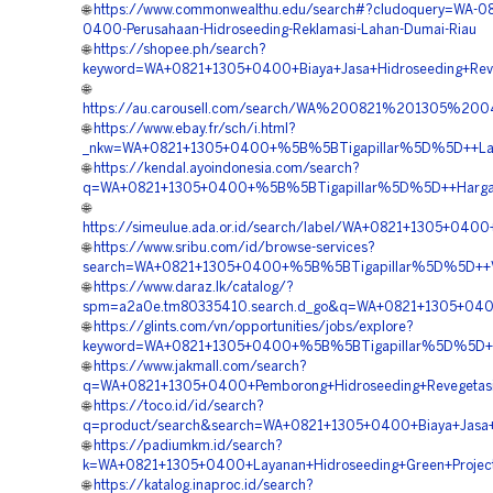
🌐
https://www.commonwealthu.edu/search#?cludoquery=WA-08
0400-Perusahaan-Hidroseeding-Reklamasi-Lahan-Dumai-Riau
🌐
https://shopee.ph/search?
keyword=WA+0821+1305+0400+Biaya+Jasa+Hidroseeding+Rev
🌐
https://au.carousell.com/search/WA%200821%201305%
🌐
https://www.ebay.fr/sch/i.html?
_nkw=WA+0821+1305+0400+%5B%5BTigapillar%5D%5D++Layana
🌐
https://kendal.ayoindonesia.com/search?
q=WA+0821+1305+0400+%5B%5BTigapillar%5D%5D++Harga+Ja
🌐
https://simeulue.ada.or.id/search/label/WA+0821+1305+040
🌐
https://www.sribu.com/id/browse-services?
search=WA+0821+1305+0400+%5B%5BTigapillar%5D%5D++Vend
🌐
https://www.daraz.lk/catalog/?
spm=a2a0e.tm80335410.search.d_go&q=WA+0821+1305+0400+
🌐
https://glints.com/vn/opportunities/jobs/explore?
keyword=WA+0821+1305+0400+%5B%5BTigapillar%5D%5D++Per
🌐
https://www.jakmall.com/search?
q=WA+0821+1305+0400+Pemborong+Hidroseeding+Revegetasi+
🌐
https://toco.id/id/search?
q=product/search&search=WA+0821+1305+0400+Biaya+Jasa+Hi
🌐
https://padiumkm.id/search?
k=WA+0821+1305+0400+Layanan+Hidroseeding+Green+Project+
🌐
https://katalog.inaproc.id/search?