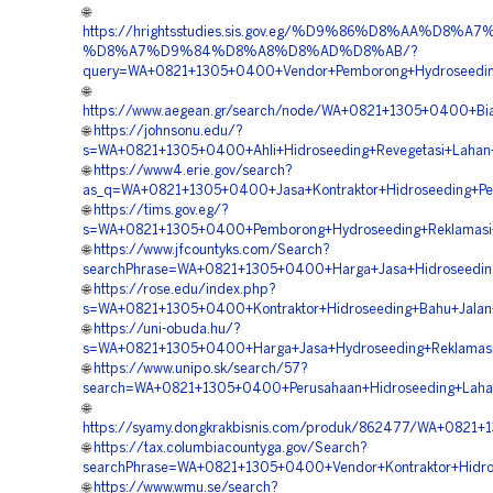
🌐
https://hrightsstudies.sis.gov.eg/%D9%86%D8%AA%D8%
%D8%A7%D9%84%D8%A8%D8%AD%D8%AB/?
query=WA+0821+1305+0400+Vendor+Pemborong+Hydroseeding+S
🌐
https://www.aegean.gr/search/node/WA+0821+1305+0400+Bi
🌐
https://johnsonu.edu/?
s=WA+0821+1305+0400+Ahli+Hidroseeding+Revegetasi+Lahan+
🌐
https://www4.erie.gov/search?
as_q=WA+0821+1305+0400+Jasa+Kontraktor+Hidroseeding+P
🌐
https://tims.gov.eg/?
s=WA+0821+1305+0400+Pemborong+Hydroseeding+Reklamasi+T
🌐
https://www.jfcountyks.com/Search?
searchPhrase=WA+0821+1305+0400+Harga+Jasa+Hidroseeding+
🌐
https://rose.edu/index.php?
s=WA+0821+1305+0400+Kontraktor+Hidroseeding+Bahu+Jalan+To
🌐
https://uni-obuda.hu/?
s=WA+0821+1305+0400+Harga+Jasa+Hydroseeding+Reklamasi+
🌐
https://www.unipo.sk/search/57?
search=WA+0821+1305+0400+Perusahaan+Hidroseeding+Laha
🌐
https://syamy.dongkrakbisnis.com/produk/862477/WA+0821+1
🌐
https://tax.columbiacountyga.gov/Search?
searchPhrase=WA+0821+1305+0400+Vendor+Kontraktor+Hidrose
🌐
https://www.wmu.se/search?