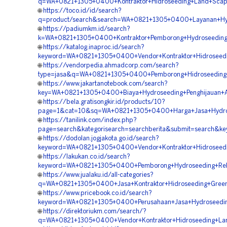
q=WA+0821+1305+0400+Kontraktor+Hidroseeding+Land+Scapin
🌐
https://toco.id/id/search?
q=product/search&search=WA+0821+1305+0400+Layanan+Hydr
🌐
https://padiumkm.id/search?
k=WA+0821+1305+0400+Kontraktor+Pemborong+Hydroseeding+
🌐
https://katalog.inaproc.id/search?
keyword=WA+0821+1305+0400+Vendor+Kontraktor+Hidroseeding
🌐
https://vendorpedia.ahmadcorp.com/search?
type=jasa&q=WA+0821+1305+0400+Pemborong+Hidroseeding+
🌐
https://www.jakartanotebook.com/search?
key=WA+0821+1305+0400+Biaya+Hydroseeding+Penghijauan+A
🌐
https://bela.gratisongkir.id/products/10?
page=1&cat=10&sq=WA+0821+1305+0400+Harga+Jasa+Hydrose
🌐
https://tanilink.com/index.php?
page=search&kategorisearch=searchberita&submit=search&k
🌐
https://dodolan.jogjakota.go.id/search?
keyword=WA+0821+1305+0400+Vendor+Kontraktor+Hidroseedin
🌐
https://lakukan.co.id/search?
keyword=WA+0821+1305+0400+Pemborong+Hydroseeding+Rekl
🌐
https://www.jualaku.id/all-categories?
q=WA+0821+1305+0400+Jasa+Kontraktor+Hidroseeding+Green+
🌐
https://www.pricebook.co.id/search?
keyword=WA+0821+1305+0400+Perusahaan+Jasa+Hydroseedin
🌐
https://direktoriukm.com/search/?
q=WA+0821+1305+0400+Vendor+Kontraktor+Hidroseeding+Lan