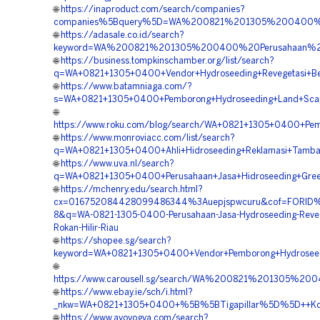
🌐
https://inaproduct.com/search/companies?
companies%5Bquery%5D=WA%200821%201305%200400%20
🌐
https://adasale.co.id/search?
keyword=WA%200821%201305%200400%20Perusahaan%20V
🌐
https://business.tompkinschamber.org/list/search?
q=WA+0821+1305+0400+Vendor+Hydroseeding+Revegetasi+Ben
🌐
https://www.batamniaga.com/?
s=WA+0821+1305+0400+Pemborong+Hydroseeding+Land+Scapin
🌐
https://www.roku.com/blog/search/WA+0821+1305+0400+Pembo
🌐
https://www.monroviacc.com/list/search?
q=WA+0821+1305+0400+Ahli+Hidroseeding+Reklamasi+Tamban
🌐
https://www.uva.nl/search?
q=WA+0821+1305+0400+Perusahaan+Jasa+Hidroseeding+Green+
🌐
https://mchenry.edu/search.html?
cx=016752084428099486344%3Auepjspwcuru&cof=FORID%
8&q=WA-0821-1305-0400-Perusahaan-Jasa-Hydroseeding-Reveg
Rokan-Hilir-Riau
🌐
https://shopee.sg/search?
keyword=WA+0821+1305+0400+Vendor+Pemborong+Hydroseedi
🌐
https://www.carousell.sg/search/WA%200821%201305%2
🌐
https://www.ebay.ie/sch/i.html?
_nkw=WA+0821+1305+0400+%5B%5BTigapillar%5D%5D++Kontrak
🌐
https://www.ayoyogya.com/search?