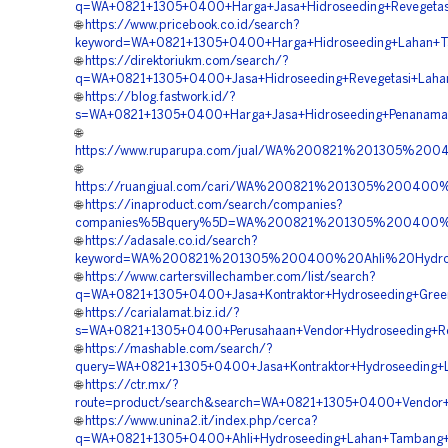
q=WA+0821+1305+0400+Harga+Jasa+Hidroseeding+Revegetas
🌐
https://www.pricebook.co.id/search?
keyword=WA+0821+1305+0400+Harga+Hidroseeding+Lahan+
🌐
https://direktoriukm.com/search/?
q=WA+0821+1305+0400+Jasa+Hidroseeding+Revegetasi+Laha
🌐
https://blog.fastwork.id/?
s=WA+0821+1305+0400+Harga+Jasa+Hidroseeding+Penanama
🌐
https://www.ruparupa.com/jual/WA%200821%201305%20
🌐
https://ruangjual.com/cari/WA%200821%201305%200400
🌐
https://inaproduct.com/search/companies?
companies%5Bquery%5D=WA%200821%201305%200400%20
🌐
https://adasale.co.id/search?
keyword=WA%200821%201305%200400%20Ahli%20Hydros
🌐
https://www.cartersvillechamber.com/list/search?
q=WA+0821+1305+0400+Jasa+Kontraktor+Hydroseeding+Green
🌐
https://carialamat.biz.id/?
s=WA+0821+1305+0400+Perusahaan+Vendor+Hydroseeding+R
🌐
https://mashable.com/search/?
query=WA+0821+1305+0400+Jasa+Kontraktor+Hydroseeding+
🌐
https://ctr.mx/?
route=product/search&search=WA+0821+1305+0400+Vendor+H
🌐
https://www.unina2.it/index.php/cerca?
q=WA+0821+1305+0400+Ahli+Hydroseeding+Lahan+Tambang+