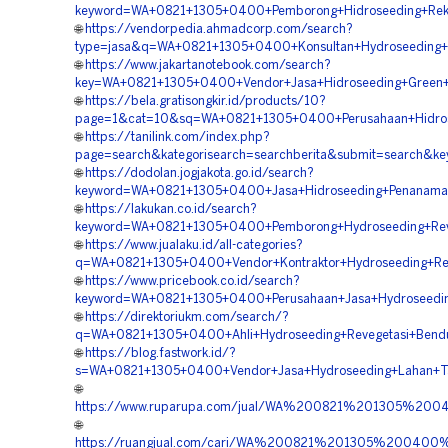
keyword=WA+0821+1305+0400+Pemborong+Hidroseeding+Rekla
🌐
https://vendorpedia.ahmadcorp.com/search?
type=jasa&q=WA+0821+1305+0400+Konsultan+Hydroseeding+R
🌐
https://www.jakartanotebook.com/search?
key=WA+0821+1305+0400+Vendor+Jasa+Hidroseeding+Green+Pr
🌐
https://bela.gratisongkir.id/products/10?
page=1&cat=10&sq=WA+0821+1305+0400+Perusahaan+Hidrose
🌐
https://tanilink.com/index.php?
page=search&kategorisearch=searchberita&submit=search&k
🌐
https://dodolan.jogjakota.go.id/search?
keyword=WA+0821+1305+0400+Jasa+Hidroseeding+Penanaman
🌐
https://lakukan.co.id/search?
keyword=WA+0821+1305+0400+Pemborong+Hydroseeding+Reveg
🌐
https://www.jualaku.id/all-categories?
q=WA+0821+1305+0400+Vendor+Kontraktor+Hydroseeding+Rev
🌐
https://www.pricebook.co.id/search?
keyword=WA+0821+1305+0400+Perusahaan+Jasa+Hydroseeding
🌐
https://direktoriukm.com/search/?
q=WA+0821+1305+0400+Ahli+Hydroseeding+Revegetasi+Bendu
🌐
https://blog.fastwork.id/?
s=WA+0821+1305+0400+Vendor+Jasa+Hydroseeding+Lahan+Ta
🌐
https://www.ruparupa.com/jual/WA%200821%201305%20
🌐
https://ruangjual.com/cari/WA%200821%201305%200400