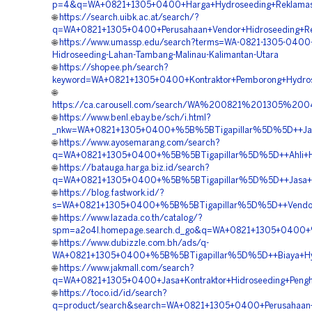
p=4&q=WA+0821+1305+0400+Harga+Hydroseeding+Reklamasi
🌐
https://search.uibk.ac.at/search/?
q=WA+0821+1305+0400+Perusahaan+Vendor+Hidroseeding+Rev
🌐
https://www.umassp.edu/search?terms=WA-0821-1305-0400-S
Hidroseeding-Lahan-Tambang-Malinau-Kalimantan-Utara
🌐
https://shopee.ph/search?
keyword=WA+0821+1305+0400+Kontraktor+Pemborong+Hydrose
🌐
https://ca.carousell.com/search/WA%200821%201305%2
🌐
https://www.benl.ebay.be/sch/i.html?
_nkw=WA+0821+1305+0400+%5B%5BTigapillar%5D%5D++Jasa+
🌐
https://www.ayosemarang.com/search?
q=WA+0821+1305+0400+%5B%5BTigapillar%5D%5D++Ahli+Hidr
🌐
https://batauga.harga.biz.id/search?
q=WA+0821+1305+0400+%5B%5BTigapillar%5D%5D++Jasa+Hidro
🌐
https://blog.fastwork.id/?
s=WA+0821+1305+0400+%5B%5BTigapillar%5D%5D++Vendor+K
🌐
https://www.lazada.co.th/catalog/?
spm=a2o4l.homepage.search.d_go&q=WA+0821+1305+0400+%5
🌐
https://www.dubizzle.com.bh/ads/q-
WA+0821+1305+0400+%5B%5BTigapillar%5D%5D++Biaya+Hydr
🌐
https://www.jakmall.com/search?
q=WA+0821+1305+0400+Jasa+Kontraktor+Hidroseeding+Penghi
🌐
https://toco.id/id/search?
q=product/search&search=WA+0821+1305+0400+Perusahaan+J