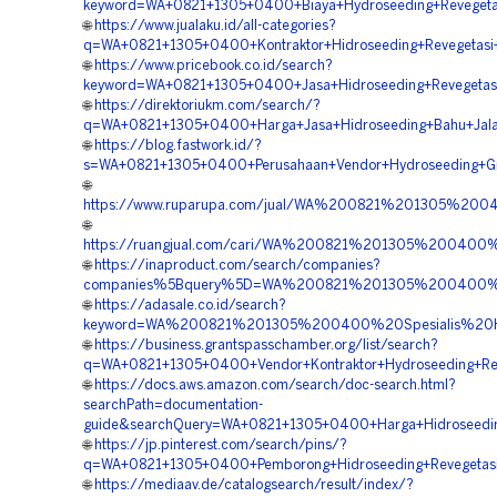
keyword=WA+0821+1305+0400+Biaya+Hydroseeding+Revegetas
🌐
https://www.jualaku.id/all-categories?
q=WA+0821+1305+0400+Kontraktor+Hidroseeding+Revegetasi+
🌐
https://www.pricebook.co.id/search?
keyword=WA+0821+1305+0400+Jasa+Hidroseeding+Revegetasi
🌐
https://direktoriukm.com/search/?
q=WA+0821+1305+0400+Harga+Jasa+Hidroseeding+Bahu+Jalan
🌐
https://blog.fastwork.id/?
s=WA+0821+1305+0400+Perusahaan+Vendor+Hydroseeding+Gre
🌐
https://www.ruparupa.com/jual/WA%200821%201305%200
🌐
https://ruangjual.com/cari/WA%200821%201305%200400
🌐
https://inaproduct.com/search/companies?
companies%5Bquery%5D=WA%200821%201305%200400%20
🌐
https://adasale.co.id/search?
keyword=WA%200821%201305%200400%20Spesialis%20Hyd
🌐
https://business.grantspasschamber.org/list/search?
q=WA+0821+1305+0400+Vendor+Kontraktor+Hydroseeding+Rev
🌐
https://docs.aws.amazon.com/search/doc-search.html?
searchPath=documentation-
guide&searchQuery=WA+0821+1305+0400+Harga+Hidroseedin
🌐
https://jp.pinterest.com/search/pins/?
q=WA+0821+1305+0400+Pemborong+Hidroseeding+Revegetasi
🌐
https://mediaav.de/catalogsearch/result/index/?