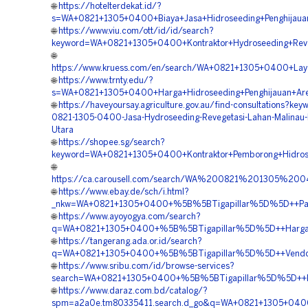
🌐
https://hotelterdekat.id/?
s=WA+0821+1305+0400+Biaya+Jasa+Hidroseeding+Penghijauan
🌐
https://www.viu.com/ott/id/id/search?
keyword=WA+0821+1305+0400+Kontraktor+Hydroseeding+Reve
🌐
https://www.kruess.com/en/search/WA+0821+1305+0400+Laya
🌐
https://www.trnty.edu/?
s=WA+0821+1305+0400+Harga+Hidroseeding+Penghijauan+Are
🌐
https://haveyoursay.agriculture.gov.au/find-consultations?ke
0821-1305-0400-Jasa-Hydroseeding-Revegetasi-Lahan-Malinau-
Utara
🌐
https://shopee.sg/search?
keyword=WA+0821+1305+0400+Kontraktor+Pemborong+Hidrose
🌐
https://ca.carousell.com/search/WA%200821%201305%2
🌐
https://www.ebay.de/sch/i.html?
_nkw=WA+0821+1305+0400+%5B%5BTigapillar%5D%5D++Paket+
🌐
https://www.ayoyogya.com/search?
q=WA+0821+1305+0400+%5B%5BTigapillar%5D%5D++Harga+Ja
🌐
https://tangerang.ada.or.id/search?
q=WA+0821+1305+0400+%5B%5BTigapillar%5D%5D++Vendor+Ja
🌐
https://www.sribu.com/id/browse-services?
search=WA+0821+1305+0400+%5B%5BTigapillar%5D%5D++Kont
🌐
https://www.daraz.com.bd/catalog/?
spm=a2a0e.tm80335411.search.d_go&q=WA+0821+1305+0400+