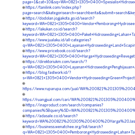
page=1&cat=10&sq=WA+0821+1305+0400+Spesialis+Hidroseed
🌐
https://tanilink.com/index.php?
page=search&kategorisearch=searchberita&submit=search&
🌐
https://dodolan.jogjakota.go.id/search?
keyword=WA+0821+1305+0400+Vendor+Pemborong+Hydroseedi
🌐
https://lakukan.co.id/search?
keyword=WA+0821+1305+0400+Paket+Hidroseeding+Lahan+Ta
🌐
https://www.jualaku.id/all-categories?
q=WA+0821+1305+0400+Layanan+Hydroseeding+Land+Scaping+
🌐
https://www.pricebook.co.id/search?
keyword=WA+0821+1305+0400+Harga+Hydroseeding+Revegetas
🌐
https://direktoriukm.com/search/?
q=WA+0821+1305+0400+Layanan+Hidroseeding+Penghijauan+A
🌐
https://blog.fastwork.id/?
s=WA+0821+1305+0400+Vendor+Hydroseeding+Green+Project+
🌐
https://www.ruparupa.com/jual/WA%200821%201305%20
🌐
https://ruangjual.com/cari/WA%200821%201305%200400
🌐
https://inaproduct.com/search/companies?
companies%5Bquery%5D=WA%200821%201305%200400%20
🌐
https://adasale.co.id/search?
keyword=WA%200821%201305%200400%20Harga%20Jasa%20
🌐
https://business.wenatchee.org/list/search?
q=WA+0821+1305+0400+Pemborong+Hydroseeding+Lahan+Tam