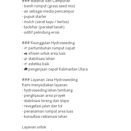
### Material dan Campuran
- benih rumput (grass seed mix)
- air sebagai media pencampur
- pupuk starter
- mulch (serat kayu / kertas)
- tackifier (perekat tanah)
- aditif pelindung erosi
### Keunggulan Hydroseeding
- 🌱 pertumbuhan rumput cepat
- 🚜 efisien untuk area luas
- 🌿 stabilisasi lahan
- 🌱 estetika baik
- 🚚 pengerjaan cepat Kalimantan Utara
### Layanan Jasa Hydroseeding
Kami menyediakan layanan:
- hydroseeding lahan tambang
- penghijauan area proyek
- stabilisasi lereng dan slope
- revegetasi jalan dan tol
- penanaman rumput area luas
- konsultasi reklamasi lahan
Layanan untuk: