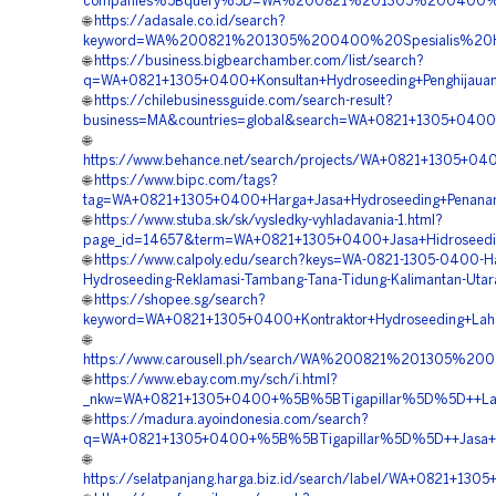
companies%5Bquery%5D=WA%200821%201305%200400%20
🌐
https://adasale.co.id/search?
keyword=WA%200821%201305%200400%20Spesialis%20Hi
🌐
https://business.bigbearchamber.com/list/search?
q=WA+0821+1305+0400+Konsultan+Hydroseeding+Penghijauan
🌐
https://chilebusinessguide.com/search-result?
business=MA&countries=global&search=WA+0821+1305+0400+
🌐
https://www.behance.net/search/projects/WA+0821+1305+04
🌐
https://www.bipc.com/tags?
tag=WA+0821+1305+0400+Harga+Jasa+Hydroseeding+Penanam
🌐
https://www.stuba.sk/sk/vysledky-vyhladavania-1.html?
page_id=14657&term=WA+0821+1305+0400+Jasa+Hidroseeding
🌐
https://www.calpoly.edu/search?keys=WA-0821-1305-0400-Ha
Hydroseeding-Reklamasi-Tambang-Tana-Tidung-Kalimantan-Utar
🌐
https://shopee.sg/search?
keyword=WA+0821+1305+0400+Kontraktor+Hydroseeding+Lah
🌐
https://www.carousell.ph/search/WA%200821%201305%2
🌐
https://www.ebay.com.my/sch/i.html?
_nkw=WA+0821+1305+0400+%5B%5BTigapillar%5D%5D++Layan
🌐
https://madura.ayoindonesia.com/search?
q=WA+0821+1305+0400+%5B%5BTigapillar%5D%5D++Jasa+Hydr
🌐
https://selatpanjang.harga.biz.id/search/label/WA+0821+