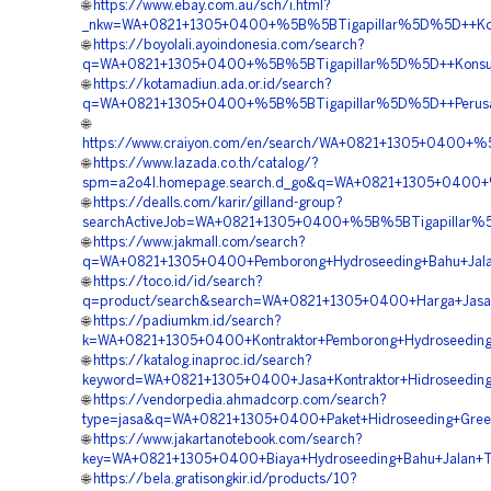
🌐
https://www.ebay.com.au/sch/i.html?
_nkw=WA+0821+1305+0400+%5B%5BTigapillar%5D%5D++Konsu
🌐
https://boyolali.ayoindonesia.com/search?
q=WA+0821+1305+0400+%5B%5BTigapillar%5D%5D++Konsultan
🌐
https://kotamadiun.ada.or.id/search?
q=WA+0821+1305+0400+%5B%5BTigapillar%5D%5D++Perusaha
🌐
https://www.craiyon.com/en/search/WA+0821+1305+0400+%5
🌐
https://www.lazada.co.th/catalog/?
spm=a2o4l.homepage.search.d_go&q=WA+0821+1305+0400+%
🌐
https://dealls.com/karir/gilland-group?
searchActiveJob=WA+0821+1305+0400+%5B%5BTigapillar%5D%
🌐
https://www.jakmall.com/search?
q=WA+0821+1305+0400+Pemborong+Hydroseeding+Bahu+Jalan
🌐
https://toco.id/id/search?
q=product/search&search=WA+0821+1305+0400+Harga+Jasa+H
🌐
https://padiumkm.id/search?
k=WA+0821+1305+0400+Kontraktor+Pemborong+Hydroseeding+
🌐
https://katalog.inaproc.id/search?
keyword=WA+0821+1305+0400+Jasa+Kontraktor+Hidroseeding+
🌐
https://vendorpedia.ahmadcorp.com/search?
type=jasa&q=WA+0821+1305+0400+Paket+Hidroseeding+Green+
🌐
https://www.jakartanotebook.com/search?
key=WA+0821+1305+0400+Biaya+Hydroseeding+Bahu+Jalan+To
🌐
https://bela.gratisongkir.id/products/10?