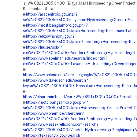
📱 WA 0821 1305 0400 - Biaya Jasa Hidroseeding Green Project 
Kalimantan Utara
🌐
https://aracentroip.gov.mz/?
s=WA+0821+1305+0400+Layanan+Hydroseeding+Green+Project
🌐
https://most.bangsamoro.gov.ph/?
s=WA+0821+1305+0400+Jasa+Hidroseeding+Reklamasi+Lahan+
🌐
https://elktownshipnj.gov/?
s=WA+0821+1305+0400+Jasa+Pemborong+Hydroseeding+Revege
🌐
https://lnu.se/sok/?
q=WA+0821+1305+0400+Vendor+Pemborong+Hydroseeding+Lan
🌐
https://www.spelman.edu/search/index.html?
q=WA+0821+1305+0400+Layanan+Hidroseeding+Green+Project
🌐
https://www.ohlone.edu/search/google/WA+0821+1305+0400+
🌐
https://www.davidson.edu/search?
keys=WA+0821+1305+0400+Konsultan+Hydroseeding+Bahu+Jal
🌐
https://alharumin.biz.id/cari/WA+0821+1305+0400+Perusaha
🌐
https://motc.bangsamoro.gov.ph/?
s=WA+0821+1305+0400+Jasa+Hydroseeding+Green+Project+Bu
🌐
https://www.onem.be/chercher?
q=WA+0821+1305+0400+Vendor+Pemborong+Hydroseeding+Pen
🌐
https://www.essexfellsboro.com/search?
s=WA+0821+1305+0400+Vendor+Hydroseeding+Penghijauan+Ar
🌐
https://texascitytx.gov/Search?