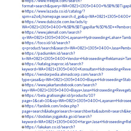
🌐
https://www.freepik.com/search?
format=search&query=WA+0821+1305+0400+%5B%5BTigapilla
🌐
https://www.lazada.co.id/catalog/?
spm=a2o4j.homepage.search.d_go&q=WA+0821+1305+0400+%5
🌐
https://www.dubizzle.com.kw/ads/q-
WA+0821+1305+0400+%5B%5BTigapillar%5D%5D++Pemborong+
🌐
https://www.jakmall.com/search?
q=WA+0821+1305+0400+Layanan+Hydroseeding+Lahan+Tamba
🌐
https://toco.id/id/search?
q=product/search&search=WA+0821+1305+0400+Jasa+Pemboro
🌐
https://padiumkm.id/search?
k=WA+0821+1305+0400+Vendor+Hidroseeding+Reklamasi+Tam
🌐
https://katalog.inaproc.id/search?
keyword=WA+0821+1305+0400+Konsultan+Hidroseeding+Reveg
🌐
https://vendorpedia.ahmadcorp.com/search?
type=jasa&q=WA+0821+1305+0400+Biaya+Hidroseeding+Stabili
🌐
https://www.jakartanotebook.com/search?
key=WA+0821+1305+0400+Biaya+Jasa+Hidroseeding+Revegetas
🌐
https://bela.gratisongkir.id/products/10?
page=1&cat=10&sq=WA+0821+1305+0400+Layanan+Hidroseedi
🌐
https://tanilink.com/index.php?
page=search&kategorisearch=searchberita&submit=search&k
🌐
https://dodolan.jogjakota.go.id/search?
keyword=WA+0821+1305+0400+Harga+Jasa+Hidroseeding+Rekl
🌐
https://lakukan.co.id/search?