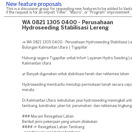
New feature proposals
This is a discussion group for requesting new features to be added to Vanta
if the request is for an import "Filter", "Macro", or "Program" improvement.
WA 0821 1305 0400 - Perusahaan
Hydroseeding Stabilisasi Lereng
📣 WA 0821 1305 0400 - Perusahaan Hydroseeding Stabilisasi L
Bulungan Kalimantan Utara | Tigapillar
Hubungi segera Tigapillar untuk Info🌱 Layanan Hydro Seeding L
Kalimantan Utara
🌿 Banyak digunakan untuk stabilisasi tanah dan reklamasi lahan.
Hydroseeding membantu menutup permukaan tanah secara cepa
merata.
Di Kalimantan Utara, kebutuhan jasa hydroseeding meningkat unt
tambang, konstruksi, jalan tol, perumahan, dan reklamasi lingkung
### Macam Revegetasi Lahan
Berikut jenis pekerjaan yang umum dilakukan:
#### 🌱 Revegetasi Lahan Tambang