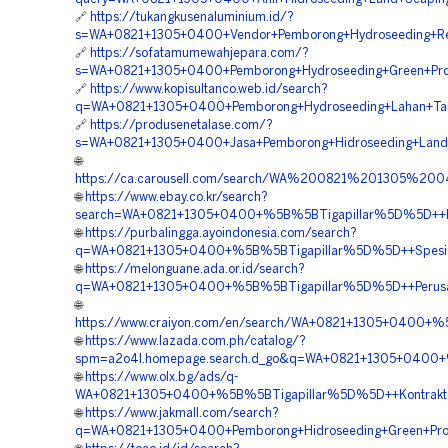
🔗
https://tukangkusenaluminium.id/?
s=WA+0821+1305+0400+Vendor+Pemborong+Hydroseeding+Rev
🔗
https://sofatamumewahjepara.com/?
s=WA+0821+1305+0400+Pemborong+Hydroseeding+Green+Proje
🔗
https://www.kopisultanco.web.id/search?
q=WA+0821+1305+0400+Pemborong+Hydroseeding+Lahan+Tam
🔗
https://produsenetalase.com/?
s=WA+0821+1305+0400+Jasa+Pemborong+Hidroseeding+Land+S
🌐
https://ca.carousell.com/search/WA%200821%201305%
🌐
https://www.ebay.co.kr/search?
search=WA+0821+1305+0400+%5B%5BTigapillar%5D%5D++Harg
🌐
https://purbalingga.ayoindonesia.com/search?
q=WA+0821+1305+0400+%5B%5BTigapillar%5D%5D++Spesiali
🌐
https://melonguane.ada.or.id/search?
q=WA+0821+1305+0400+%5B%5BTigapillar%5D%5D++Perusaha
🌐
https://www.craiyon.com/en/search/WA+0821+1305+0400+%
🌐
https://www.lazada.com.ph/catalog/?
spm=a2o4l.homepage.search.d_go&q=WA+0821+1305+0400+%
🌐
https://www.olx.bg/ads/q-
WA+0821+1305+0400+%5B%5BTigapillar%5D%5D++Kontraktor+
🌐
https://www.jakmall.com/search?
q=WA+0821+1305+0400+Pemborong+Hidroseeding+Green+Proj