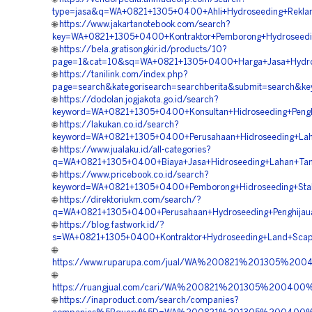
type=jasa&q=WA+0821+1305+0400+Ahli+Hydroseeding+Rekla
🌐
https://www.jakartanotebook.com/search?
key=WA+0821+1305+0400+Kontraktor+Pemborong+Hydroseedi
🌐
https://bela.gratisongkir.id/products/10?
page=1&cat=10&sq=WA+0821+1305+0400+Harga+Jasa+Hydrose
🌐
https://tanilink.com/index.php?
page=search&kategorisearch=searchberita&submit=search&
🌐
https://dodolan.jogjakota.go.id/search?
keyword=WA+0821+1305+0400+Konsultan+Hidroseeding+Pengh
🌐
https://lakukan.co.id/search?
keyword=WA+0821+1305+0400+Perusahaan+Hidroseeding+Lah
🌐
https://www.jualaku.id/all-categories?
q=WA+0821+1305+0400+Biaya+Jasa+Hidroseeding+Lahan+Tam
🌐
https://www.pricebook.co.id/search?
keyword=WA+0821+1305+0400+Pemborong+Hidroseeding+Stabil
🌐
https://direktoriukm.com/search/?
q=WA+0821+1305+0400+Perusahaan+Hydroseeding+Penghijaua
🌐
https://blog.fastwork.id/?
s=WA+0821+1305+0400+Kontraktor+Hydroseeding+Land+Scapi
🌐
https://www.ruparupa.com/jual/WA%200821%201305%20
🌐
https://ruangjual.com/cari/WA%200821%201305%20040
🌐
https://inaproduct.com/search/companies?