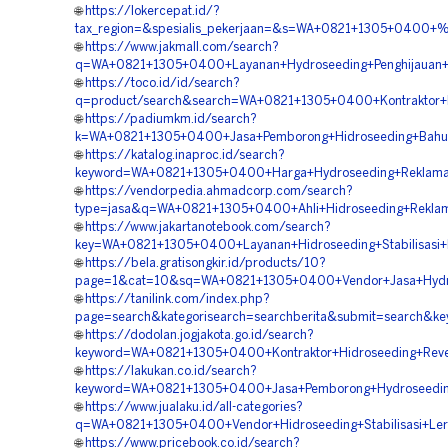
🌐
https://lokercepat.id/?
tax_region=&spesialis_pekerjaan=&s=WA+0821+1305+0400+%
🌐
https://www.jakmall.com/search?
q=WA+0821+1305+0400+Layanan+Hydroseeding+Penghijauan+A
🌐
https://toco.id/id/search?
q=product/search&search=WA+0821+1305+0400+Kontraktor+H
🌐
https://padiumkm.id/search?
k=WA+0821+1305+0400+Jasa+Pemborong+Hidroseeding+Bahu+J
🌐
https://katalog.inaproc.id/search?
keyword=WA+0821+1305+0400+Harga+Hydroseeding+Reklamasi
🌐
https://vendorpedia.ahmadcorp.com/search?
type=jasa&q=WA+0821+1305+0400+Ahli+Hidroseeding+Reklama
🌐
https://www.jakartanotebook.com/search?
key=WA+0821+1305+0400+Layanan+Hidroseeding+Stabilisasi+
🌐
https://bela.gratisongkir.id/products/10?
page=1&cat=10&sq=WA+0821+1305+0400+Vendor+Jasa+Hydros
🌐
https://tanilink.com/index.php?
page=search&kategorisearch=searchberita&submit=search&
🌐
https://dodolan.jogjakota.go.id/search?
keyword=WA+0821+1305+0400+Kontraktor+Hidroseeding+Reveg
🌐
https://lakukan.co.id/search?
keyword=WA+0821+1305+0400+Jasa+Pemborong+Hydroseeding+
🌐
https://www.jualaku.id/all-categories?
q=WA+0821+1305+0400+Vendor+Hidroseeding+Stabilisasi+Ler
🌐
https://www.pricebook.co.id/search?