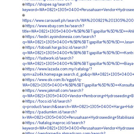
🌐
https://shopee.sg/search?
keyword=WA+0821+1305+0400+Perusahaan+Vendor+Hydroseedi
🌐
https://www.carousell.ph/search/WA%200821%201305%2
🌐
https://www.ebay.com.tw/search?
title=WA+0821+1305+0400+%5B%5BTigapillar%5D%5D++Ahli+
🌐
https://kediri.ayoindonesia.com/search?
q=WA+0821+1305+0400+%5B%5BTigapillar%5D%5D++Jasa+Pemb
🌐
https://toboali.harga.biz.id/search?
q=WA+0821+1305+0400+%5B%5BTigapillar%5D%5D++Kontrakto
🌐
https://fastwork.id/search?
q=WA+0821+1305+0400+%5B%5BTigapillar%5D%5D++Biaya+Ja
🌐
https://www.lazada.com.my/catalog/?
spm=a2o4k.homepage.search.d_go&q=WA+0821+1305+0400+%
🌐
https://www.olx.com.lb/egypt/q-
WA+0821+1305+0400+%5B%5BTigapillar%5D%5D++Konsultan+H
🌐
https://www.jakmall.com/search?
q=WA+0821+1305+0400+Vendor+Pemborong+Hydroseeding+Bah
🌐
https://toco.id/id/search?
q=product/search&search=WA+0821+1305+0400+Harga+Hidros
🌐
https://padiumkm.id/search?
k=WA+0821+1305+0400+Perusahaan+Hydroseeding+Stabilisasi
🌐
https://katalog.inaproc.id/search?
keyword=WA+0821+1305+0400+Perusahaan+Vendor+Hydroseedi
🌐
https://vendorpedia.ahmadcorp.com/search?