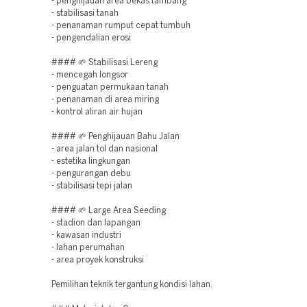
- penghijauan area bekas tambang
- stabilisasi tanah
- penanaman rumput cepat tumbuh
- pengendalian erosi
#### 🌱 Stabilisasi Lereng
- mencegah longsor
- penguatan permukaan tanah
- penanaman di area miring
- kontrol aliran air hujan
#### 🌱 Penghijauan Bahu Jalan
- area jalan tol dan nasional
- estetika lingkungan
- pengurangan debu
- stabilisasi tepi jalan
#### 🌱 Large Area Seeding
- stadion dan lapangan
- kawasan industri
- lahan perumahan
- area proyek konstruksi
Pemilihan teknik tergantung kondisi lahan.