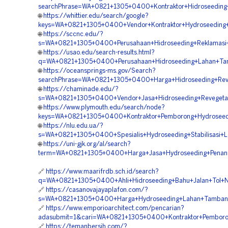
searchPhrase=WA+0821+1305+0400+Kontraktor+Hidroseeding+
🌐
https://whittier.edu/search/google?
keys=WA+0821+1305+0400+Vendor+Kontraktor+Hydroseeding+
🌐
https://sccnc.edu/?
s=WA+0821+1305+0400+Perusahaan+Hidroseeding+Reklamasi
🌐
https://usao.edu/search-results.html?
q=WA+0821+1305+0400+Perusahaan+Hidroseeding+Lahan+Tam
🌐
https://oceansprings-ms.gov/Search?
searchPhrase=WA+0821+1305+0400+Harga+Hidroseeding+Reve
🌐
https://chaminade.edu/?
s=WA+0821+1305+0400+Vendor+Jasa+Hidroseeding+Revegetas
🌐
https://www.plymouth.edu/search/node?
keys=WA+0821+1305+0400+Kontraktor+Pemborong+Hydroseedi
🌐
https://nlu.edu.ua/?
s=WA+0821+1305+0400+Spesialis+Hydroseeding+Stabilisasi+L
🌐
https://uni-gjk.org/al/search?
term=WA+0821+1305+0400+Harga+Jasa+Hydroseeding+Penana
🔗
https://www.maarifrdb.sch.id/search?
q=WA+0821+1305+0400+Ahli+Hidroseeding+Bahu+Jalan+Tol+N
🔗
https://casanovajayaplafon.com/?
s=WA+0821+1305+0400+Harga+Hydroseeding+Lahan+Tambang
🔗
https://www.emporioarchitect.com/pencarian?
adasubmit=1&cari=WA+0821+1305+0400+Kontraktor+Pemboro
🔗
https://temanbersih.com/?