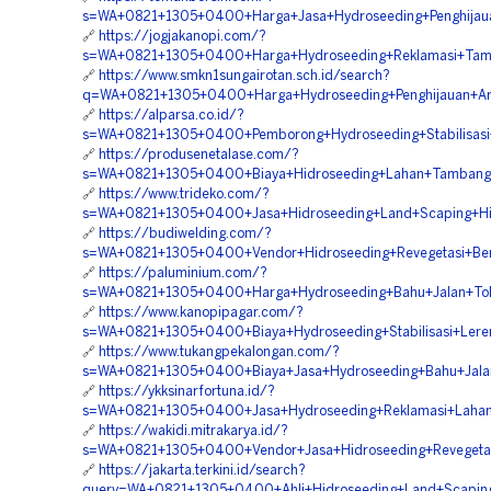
s=WA+0821+1305+0400+Harga+Jasa+Hydroseeding+Penghijaua
🔗
https://jogjakanopi.com/?
s=WA+0821+1305+0400+Harga+Hydroseeding+Reklamasi+Tamb
🔗
https://www.smkn1sungairotan.sch.id/search?
q=WA+0821+1305+0400+Harga+Hydroseeding+Penghijauan+Are
🔗
https://alparsa.co.id/?
s=WA+0821+1305+0400+Pemborong+Hydroseeding+Stabilisasi
🔗
https://produsenetalase.com/?
s=WA+0821+1305+0400+Biaya+Hidroseeding+Lahan+Tambang+
🔗
https://www.trideko.com/?
s=WA+0821+1305+0400+Jasa+Hidroseeding+Land+Scaping+Hij
🔗
https://budiwelding.com/?
s=WA+0821+1305+0400+Vendor+Hidroseeding+Revegetasi+Ben
🔗
https://paluminium.com/?
s=WA+0821+1305+0400+Harga+Hydroseeding+Bahu+Jalan+Tol
🔗
https://www.kanopipagar.com/?
s=WA+0821+1305+0400+Biaya+Hydroseeding+Stabilisasi+Lere
🔗
https://www.tukangpekalongan.com/?
s=WA+0821+1305+0400+Biaya+Jasa+Hydroseeding+Bahu+Jalan
🔗
https://ykksinarfortuna.id/?
s=WA+0821+1305+0400+Jasa+Hydroseeding+Reklamasi+Lahan+
🔗
https://wakidi.mitrakarya.id/?
s=WA+0821+1305+0400+Vendor+Jasa+Hidroseeding+Revegetas
🔗
https://jakarta.terkini.id/search?
query=WA+0821+1305+0400+Ahli+Hidroseeding+Land+Scaping+