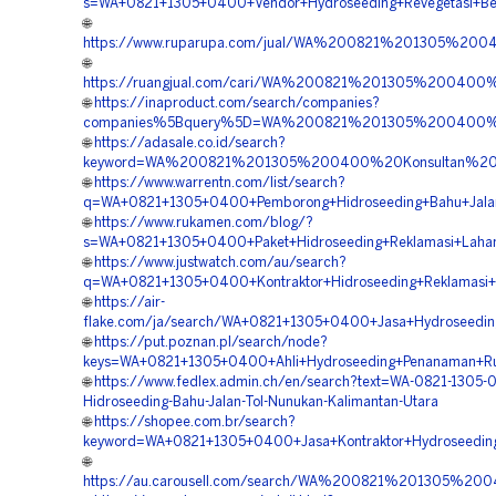
s=WA+0821+1305+0400+Vendor+Hydroseeding+Revegetasi+Be
🌐
https://www.ruparupa.com/jual/WA%200821%201305%20
🌐
https://ruangjual.com/cari/WA%200821%201305%20040
🌐
https://inaproduct.com/search/companies?
companies%5Bquery%5D=WA%200821%201305%200400%20P
🌐
https://adasale.co.id/search?
keyword=WA%200821%201305%200400%20Konsultan%20Hi
🌐
https://www.warrentn.com/list/search?
q=WA+0821+1305+0400+Pemborong+Hidroseeding+Bahu+Jalan
🌐
https://www.rukamen.com/blog/?
s=WA+0821+1305+0400+Paket+Hidroseeding+Reklamasi+Lahan
🌐
https://www.justwatch.com/au/search?
q=WA+0821+1305+0400+Kontraktor+Hidroseeding+Reklamasi+
🌐
https://air-
flake.com/ja/search/WA+0821+1305+0400+Jasa+Hydroseedin
🌐
https://put.poznan.pl/search/node?
keys=WA+0821+1305+0400+Ahli+Hydroseeding+Penanaman+Ru
🌐
https://www.fedlex.admin.ch/en/search?text=WA-0821-1305-
Hidroseeding-Bahu-Jalan-Tol-Nunukan-Kalimantan-Utara
🌐
https://shopee.com.br/search?
keyword=WA+0821+1305+0400+Jasa+Kontraktor+Hydroseedin
🌐
https://au.carousell.com/search/WA%200821%201305%20