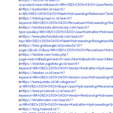
🌐
https://toco.id/id/search?
q=product/search&search=WA+0821+1305+0400+Jasa+Pemboro
🌐
https://padiumkm.id/search?
k=WA+0821+1305+0400+Paket+Hidroseeding+Reklamasi+Tamb
🌐
https://katalog.inaproc.id/search?
keyword=WA+0821+1305+0400+Perusahaan+Hidroseeding+Stabi
🌐
https://vendorpedia.ahmadcorp.com/search?
type=jasa&q=WA+0821+1305+0400+Jasa+Kontraktor+Hidrosee
🌐
https://www.jakartanotebook.com/search?
key=WA+0821+1305+0400+Paket+Hidroseeding+Revegetasi+Be
🌐
https://bela.gratisongkir.id/products/10?
page=1&cat=10&sq=WA+0821+1305+0400+Perusahaan+Hidrose
🌐
https://tanilink.com/index.php?
page=search&kategorisearch=searchberita&submit=search&
🌐
https://dodolan.jogjakota.go.id/search?
keyword=WA+0821+1305+0400+Vendor+Kontraktor+Hydroseedi
🌐
https://lakukan.co.id/search?
keyword=WA+0821+1305+0400+Vendor+Jasa+Hidroseeding+Stab
🌐
https://www.jualaku.id/all-categories?
q=WA+0821+1305+0400+Biaya+Jasa+Hydroseeding+Penanama
🌐
https://www.pricebook.co.id/search?
keyword=WA+0821+1305+0400+Vendor+Pemborong+Hidroseedi
🌐
https://direktoriukm.com/search/?
q=WA+0821+1305+0400+Vendor+Kontraktor+Hydroseeding+Gre
🌐
https://blog.fastwork.id/?