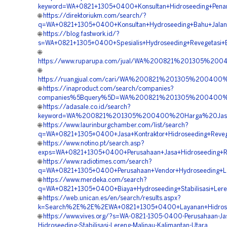
keyword=WA+0821+1305+0400+Konsultan+Hidroseeding+Pena
🌐
https://direktoriukm.com/search/?
q=WA+0821+1305+0400+Konsultan+Hydroseeding+Bahu+Jalan+
🌐
https://blog.fastwork.id/?
s=WA+0821+1305+0400+Spesialis+Hydroseeding+Revegetasi+B
🌐
https://www.ruparupa.com/jual/WA%200821%201305%200
🌐
https://ruangjual.com/cari/WA%200821%201305%200400
🌐
https://inaproduct.com/search/companies?
companies%5Bquery%5D=WA%200821%201305%200400%20P
🌐
https://adasale.co.id/search?
keyword=WA%200821%201305%200400%20Harga%20Jasa%2
🌐
https://www.laurinburgchamber.com/list/search?
q=WA+0821+1305+0400+Jasa+Kontraktor+Hidroseeding+Revege
🌐
https://www.notino.pt/search.asp?
exps=WA+0821+1305+0400+Perusahaan+Jasa+Hidroseeding+Re
🌐
https://www.radiotimes.com/search?
q=WA+0821+1305+0400+Perusahaan+Vendor+Hydroseeding+Lan
🌐
https://www.merdeka.com/search?
q=WA+0821+1305+0400+Biaya+Hydroseeding+Stabilisasi+Lere
🌐
https://web.unican.es/en/search/results.aspx?
k=Search%2E%2E%2EWA+0821+1305+0400+Layanan+Hidroseed
🌐
https://www.vives.org/?s=WA-0821-1305-0400-Perusahaan-Ja
Hidroseeding-Stabilisasi-Lereng-Malinau-Kalimantan-Utara