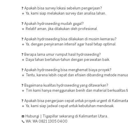
❓ Apakah bisa survey lokasi sebelum pengerjaan?
🔹 Ya, kami siap melakukan survey dan analisa lahan.
❓ Apakah hydroseeding mudah gagal?
🔹 Relatif aman, jika dilakukan oleh profesional.
❓ Apakah hydroseeding bisa dilakukan di musim kemarau?
🔹 Ya, dengan penyiraman intensif agar hasil tetap optimal.
❓ Berapa lama umur rumput hasil hydroseeding?
🔹 Daya tahan bertahun-tahun dengan perawatan baik.
❓ Apakah hydroseeding bisa menghemat biaya proyek?
🔹 Tentu, karena lebih cepat dan efisien dibanding metode manua
❓ Bagaimana kualitas hydroseeding yang ditawarkan?
🔹 Tim kami hanya menggunakan benih dan material berkualitas ti
❓ Apakah bisa pengerjaan cepat untuk proyek urgent di Kalimant
🔹 Ya, kami siap jadwal cepat untuk kebutuhan mendesak.
☎️ Hubungi | Tigapillar sekarang di Kalimantan Utara.
📞 WA: WA 0821 1305 0400