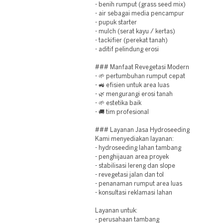
- benih rumput (grass seed mix)
- air sebagai media pencampur
- pupuk starter
- mulch (serat kayu / kertas)
- tackifier (perekat tanah)
- aditif pelindung erosi
### Manfaat Revegetasi Modern
- 🌱 pertumbuhan rumput cepat
- 🚜 efisien untuk area luas
- 🌿 mengurangi erosi tanah
- 🌱 estetika baik
- 🚚 tim profesional
### Layanan Jasa Hydroseeding
Kami menyediakan layanan:
- hydroseeding lahan tambang
- penghijauan area proyek
- stabilisasi lereng dan slope
- revegetasi jalan dan tol
- penanaman rumput area luas
- konsultasi reklamasi lahan
Layanan untuk:
- perusahaan tambang