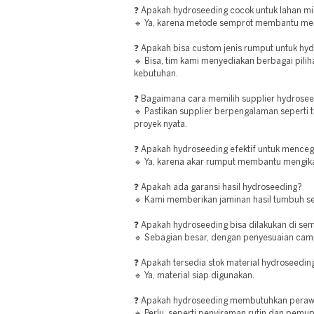
❓ Apakah hydroseeding cocok untuk lahan mi
🔹 Ya, karena metode semprot membantu men
❓ Apakah bisa custom jenis rumput untuk hy
🔹 Bisa, tim kami menyediakan berbagai pili
kebutuhan.
❓ Bagaimana cara memilih supplier hydrosee
🔹 Pastikan supplier berpengalaman seperti t
proyek nyata.
❓ Apakah hydroseeding efektif untuk menceg
🔹 Ya, karena akar rumput membantu mengika
❓ Apakah ada garansi hasil hydroseeding?
🔹 Kami memberikan jaminan hasil tumbuh se
❓ Apakah hydroseeding bisa dilakukan di sem
🔹 Sebagian besar, dengan penyesuaian cam
❓ Apakah tersedia stok material hydroseedin
🔹 Ya, material siap digunakan.
❓ Apakah hydroseeding membutuhkan peraw
🔹 Perlu, seperti penyiraman rutin dan pemup