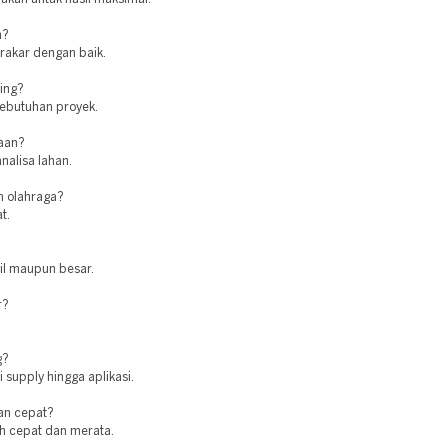
n?
erakar dengan baik.
ing?
kebutuhan proyek.
jaan?
nalisa lahan.
n olahraga?
t.
cil maupun besar.
r?
g?
 supply hingga aplikasi.
an cepat?
ih cepat dan merata.