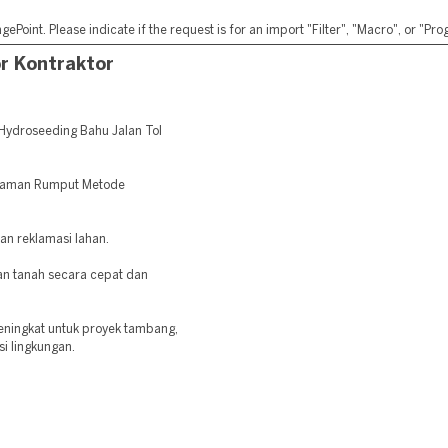
ePoint. Please indicate if the request is for an import "Filter", "Macro", or "P
r Kontraktor
Hydroseeding Bahu Jalan Tol
nanaman Rumput Metode
dan reklamasi lahan.
 tanah secara cepat dan
eningkat untuk proyek tambang,
si lingkungan.
: