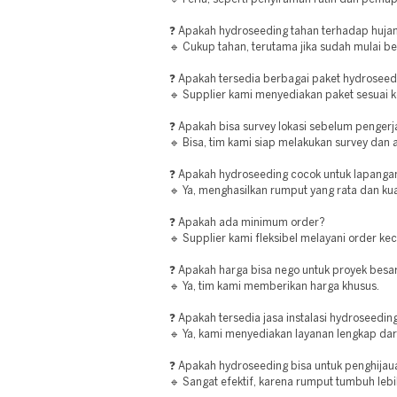
❓ Apakah hydroseeding tahan terhadap huja
🔹 Cukup tahan, terutama jika sudah mulai b
❓ Apakah tersedia berbagai paket hydroseed
🔹 Supplier kami menyediakan paket sesuai 
❓ Apakah bisa survey lokasi sebelum penger
🔹 Bisa, tim kami siap melakukan survey dan a
❓ Apakah hydroseeding cocok untuk lapanga
🔹 Ya, menghasilkan rumput yang rata dan kua
❓ Apakah ada minimum order?
🔹 Supplier kami fleksibel melayani order ke
❓ Apakah harga bisa nego untuk proyek besa
🔹 Ya, tim kami memberikan harga khusus.
❓ Apakah tersedia jasa instalasi hydroseedin
🔹 Ya, kami menyediakan layanan lengkap dari
❓ Apakah hydroseeding bisa untuk penghijau
🔹 Sangat efektif, karena rumput tumbuh leb