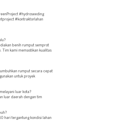
eenProject #hydroseeding
tproject #kontraktorlahan
ulu?
ediakan benih rumput semprot
u. Tim kami memastikan kualitas
numbuhkan rumput secara cepat
gunakan untuk proyek
melayani luar kota?
an luar daerah dengan tim
buh?
 hari tergantung kondisi lahan