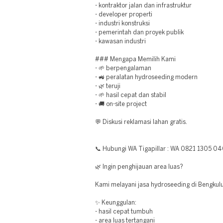
- kontraktor jalan dan infrastruktur
- developer properti
- industri konstruksi
- pemerintah dan proyek publik
- kawasan industri
### Mengapa Memilih Kami
- 🌱 berpengalaman
- 🚜 peralatan hydroseeding modern
- 🌿 teruji
- 🌱 hasil cepat dan stabil
- 🚚 on-site project
💬 Diskusi reklamasi lahan gratis.
📞 Hubungi WA Tigapillar : WA 0821 1305 0
🌿 Ingin penghijauan area luas?
Kami melayani jasa hydroseeding di Bengkulu
✨ Keunggulan:
- hasil cepat tumbuh
- area luas tertangani