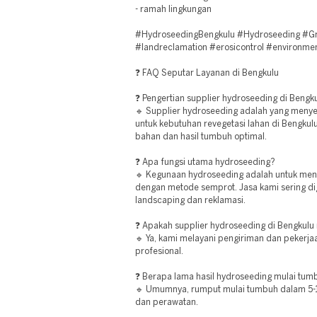
- ramah lingkungan
#HydroseedingBengkulu #Hydroseeding #Gr
#landreclamation #erosicontrol #environmen
❓ FAQ Seputar Layanan di Bengkulu
❓ Pengertian supplier hydroseeding di Bengk
🔹 Supplier hydroseeding adalah yang meny
untuk kebutuhan revegetasi lahan di Bengkul
bahan dan hasil tumbuh optimal.
❓ Apa fungsi utama hydroseeding?
🔹 Kegunaan hydroseeding adalah untuk me
dengan metode semprot. Jasa kami sering di
landscaping dan reklamasi.
❓ Apakah supplier hydroseeding di Bengkulu 
🔹 Ya, kami melayani pengiriman dan pekerja
profesional.
❓ Berapa lama hasil hydroseeding mulai tum
🔹 Umumnya, rumput mulai tumbuh dalam 5-10
dan perawatan.