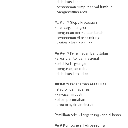
- stabilisasi tanah
- penanaman rumput cepat tumbuh
- pengendalian erosi
#### 🌱 Slope Protection
- mencegah longsor
- penguatan permukaan tanah
- penanaman di area miring
- kontrol aliran air hujan
#### 🌱 Penghijauan Bahu Jalan
- area jalan tol dan nasional
- estetika lingkungan
- pengurangan debu
- stabilisasi tepi jalan
#### 🌱 Penanaman Area Luas
- stadion dan lapangan
- kawasan industri
- lahan perumahan
- area proyek konstruksi
Pemilihan teknik tergantung kondisi lahan.
### Komponen Hydroseeding