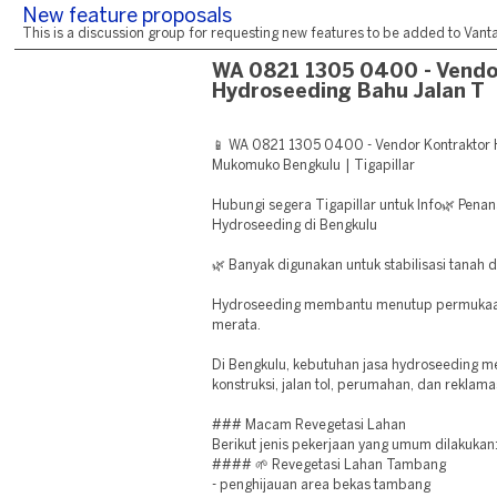
New feature proposals
This is a discussion group for requesting new features to be added to Vantag
WA 0821 1305 0400 - Vendo
Hydroseeding Bahu Jalan T
📱 WA 0821 1305 0400 - Vendor Kontraktor 
Mukomuko Bengkulu | Tigapillar
Hubungi segera Tigapillar untuk Info🌿 Pe
Hydroseeding di Bengkulu
🌿 Banyak digunakan untuk stabilisasi tanah 
Hydroseeding membantu menutup permukaan
merata.
Di Bengkulu, kebutuhan jasa hydroseeding m
konstruksi, jalan tol, perumahan, dan reklama
### Macam Revegetasi Lahan
Berikut jenis pekerjaan yang umum dilakukan
#### 🌱 Revegetasi Lahan Tambang
- penghijauan area bekas tambang