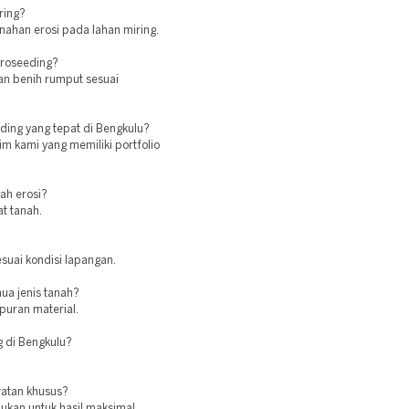
ring?
ahan erosi pada lahan miring.
droseeding?
han benih rumput sesuai
ding yang tepat di Bengkulu?
im kami yang memiliki portfolio
ah erosi?
t tanah.
suai kondisi lapangan.
ua jenis tanah?
puran material.
g di Bengkulu?
atan khusus?
ukan untuk hasil maksimal.