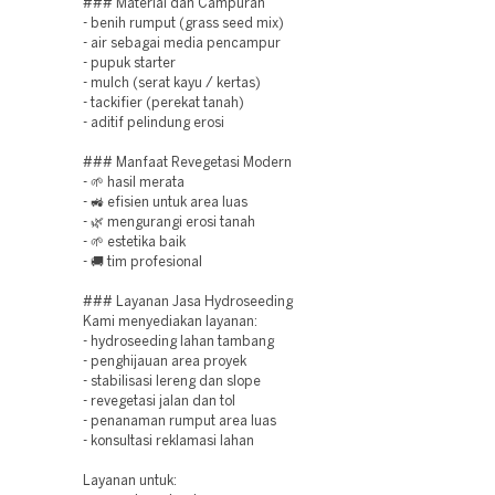
### Material dan Campuran
- benih rumput (grass seed mix)
- air sebagai media pencampur
- pupuk starter
- mulch (serat kayu / kertas)
- tackifier (perekat tanah)
- aditif pelindung erosi
### Manfaat Revegetasi Modern
- 🌱 hasil merata
- 🚜 efisien untuk area luas
- 🌿 mengurangi erosi tanah
- 🌱 estetika baik
- 🚚 tim profesional
### Layanan Jasa Hydroseeding
Kami menyediakan layanan:
- hydroseeding lahan tambang
- penghijauan area proyek
- stabilisasi lereng dan slope
- revegetasi jalan dan tol
- penanaman rumput area luas
- konsultasi reklamasi lahan
Layanan untuk: