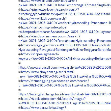
🌐
https://www.warrentn.com/list/search?
q=WA+0821+1305+0400+Jasa+Pemborong+Hidroseeding+Rekla
🌐
https://piginetwork.com/search-result/?
directory_type=business&q=WA+0821+1305+0400+Konsultan+H
🌐
https://www.tiktok.com/search?
q=WA+0821+1305+0400+Vendor+Hydroseeding+Penanaman+Ru
🌐
https://hair.com.ng/index.php?
route=product/search&search=WA+0821+1305+0400+Layanan+
🌐
https://dundgovi.namem.gov.mn/search?
q=WA+0821+1305+0400+Perusahaan+Hydroseeding+Penanama
🌐
https://ontsgoi.gov.mn/?s=WA-0821-1305-0400-Jasa-Kontrakt
Hydroseeding-Revegetasi-Bendungan-Maluku-Tenggara-Barat-Ma
🌐
https://shopee.sg/search?
keyword=WA+0821+1305+0400+Ahli+Hidroseeding+Reklamasi+
🌐
https://www.carousell.com.my/search/WA%200821%201
🌐
https://www.ebay.com.sg/sch/i.html?
_nkw=WA+0821+1305+0400+%5B%5BTiga+Pillar%5D%5D++Biay
🌐
https://temanggung.ayoindonesia.com/search?
q=WA+0821+1305+0400+%5B%5BTiga+Pillar%5D%5D++Kontrak
🌐
https://batanghari.harga.biz.id/search/label/WA+0821+130
🌐
https://stock.adobe.com/id/search/images?
k=WA+0821+1305+0400+%5B%5BTiga+Pillar%5D%5D++Paket+H
🌐
https://www.daraz.lk/catalog/?