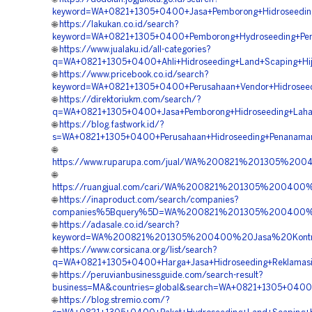
keyword=WA+0821+1305+0400+Jasa+Pemborong+Hidroseeding
🌐
https://lakukan.co.id/search?
keyword=WA+0821+1305+0400+Pemborong+Hydroseeding+Peng
🌐
https://www.jualaku.id/all-categories?
q=WA+0821+1305+0400+Ahli+Hidroseeding+Land+Scaping+Hij
🌐
https://www.pricebook.co.id/search?
keyword=WA+0821+1305+0400+Perusahaan+Vendor+Hidroseed
🌐
https://direktoriukm.com/search/?
q=WA+0821+1305+0400+Jasa+Pemborong+Hidroseeding+Laha
🌐
https://blog.fastwork.id/?
s=WA+0821+1305+0400+Perusahaan+Hidroseeding+Penanama
🌐
https://www.ruparupa.com/jual/WA%200821%201305%20
🌐
https://ruangjual.com/cari/WA%200821%201305%200400
🌐
https://inaproduct.com/search/companies?
companies%5Bquery%5D=WA%200821%201305%200400%20
🌐
https://adasale.co.id/search?
keyword=WA%200821%201305%200400%20Jasa%20Kontra
🌐
https://www.corsicana.org/list/search?
q=WA+0821+1305+0400+Harga+Jasa+Hidroseeding+Reklamasi
🌐
https://peruvianbusinessguide.com/search-result?
business=MA&countries=global&search=WA+0821+1305+0400
🌐
https://blog.stremio.com/?