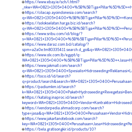
🌐
https://www.ebay.ie/sch/i.html?
_nkw=WA+0821+1305+0400+%5B%5BTiga+Pillar%5D%5D++Harg
🌐
https://cilacap.ayoindonesia.com/search?
q=WA+0821+1305+0400+%5B%5BTiga+Pillar%5D%5D++Konsult
🌐
https://solokselatan.harga.biz.id/search?
q=WA+0821+1305+0400+%5B%5BTiga+Pillar%5D%5D++Perusah
🌐
https://www.sribu.com/id/blog/?
s=WA+0821+1305+0400+%5B%5BTiga+Pillar%5D%5D++Perusaha
🌐
https://www.daraz.com.bd/catalog/?
spm=a2a0e.tm80335411.search.d_go&q=WA+0821+1305+0400+
🌐
https://www.olx.com.lb/egypt/q-
WA+0821+1305+0400+%5B%5BTiga+Pillar%5D%5D++Jasa+Hydr
🌐
https://www.jakmall.com/search?
q=WA+0821+1305+0400+Spesialis+Hidroseeding+Reklamasi+L
🌐
https://toco.id/id/search?
q=product/search&search=WA+0821+1305+0400+Perusahaan+H
🌐
https://padiumkm.id/search?
k=WA+0821+1305+0400+Paket+Hydroseeding+Revegetasi+Ben
🌐
https://katalog.inaproc.id/search?
keyword=WA+0821+1305+0400+Vendor+Kontraktor+Hidroseedi
🌐
https://vendorpedia.ahmadcorp.com/search?
type=jasa&q=WA+0821+1305+0400+Perusahaan+Vendor+Hidrose
🌐
https://www.jakartanotebook.com/search?
key=WA+0821+1305+0400+Perusahaan+Jasa+Hidroseeding+Pe
🌐
https://bela.gratisongkir.id/products/10?