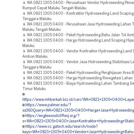
📱 WA 0821 1305 0400 - Perusahaan Vendor Hydroseeding Pen
Rumput Cepat Maluku Tengah Maluku
📱 WA 0821 1305 0400 - Kontraktor Hydroseeding Land Scaping 
Tenggara Maluku
📱 WA 0821 1305 0400 - Perusahaan Jasa Hydroseeding Lahan
Maluku Tengah Maluku
📱 WA 0821 1305 0400 - Paket Hydroseeding Bahu Jalan Tol Am
📱 WA 0821 1305 0400 - Harga Hidroseeding Land Scaping Hij
Maluku
📱 WA 0821 1305 0400 - Vendor Kontraktor Hydroseeding Land 
Ambon Maluku
📱 WA 0821 1305 0400 - Vendor Jasa Hidroseeding Stabilisasi L
Tenggara Maluku
📱 WA 0821 1305 0400 - Paket Hydroseeding Penghijauan Area B
📱 WA 0821 1305 0400 - Harga Hydroseeding Revegetasi Lahan 
📱 WA 0821 1305 0400 - Biaya Hydroseeding Lahan Tambang S
Timur Maluku
🌐
https://www.mhberkah.biz.id/cari/WA+0821+1305+0400+Layan
🌐
https://www.palmer.edu/?
ss360Query=WA+0821+1305+0400+Harga+Jasa+Hydroseeding+
🌐
https://englewoodcliffsnj.org/?
s=WA+0821+1305+0400+Jasa+Kontraktor+Hydroseeding+Stabil
🌐
https://www.cc.gatech.edu/search/node?
keys=WA+0821+1305+0400+Vendor+Jasa+Hydroseeding+Bahu+