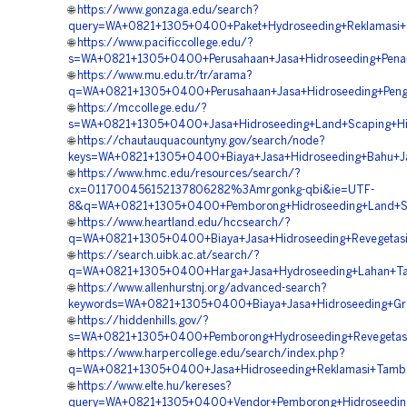
🌐
https://www.gonzaga.edu/search?
query=WA+0821+1305+0400+Paket+Hydroseeding+Reklamasi+
🌐
https://www.pacificcollege.edu/?
s=WA+0821+1305+0400+Perusahaan+Jasa+Hidroseeding+Pena
🌐
https://www.mu.edu.tr/tr/arama?
q=WA+0821+1305+0400+Perusahaan+Jasa+Hidroseeding+Peng
🌐
https://mccollege.edu/?
s=WA+0821+1305+0400+Jasa+Hidroseeding+Land+Scaping+Hi
🌐
https://chautauquacountyny.gov/search/node?
keys=WA+0821+1305+0400+Biaya+Jasa+Hidroseeding+Bahu+Ja
🌐
https://www.hmc.edu/resources/search/?
cx=011700456152137806282%3Amrgonkg-qbi&ie=UTF-
8&q=WA+0821+1305+0400+Pemborong+Hidroseeding+Land+Sca
🌐
https://www.heartland.edu/hccsearch/?
q=WA+0821+1305+0400+Biaya+Jasa+Hidroseeding+Revegetasi
🌐
https://search.uibk.ac.at/search/?
q=WA+0821+1305+0400+Harga+Jasa+Hydroseeding+Lahan+T
🌐
https://www.allenhurstnj.org/advanced-search?
keywords=WA+0821+1305+0400+Biaya+Jasa+Hidroseeding+Gre
🌐
https://hiddenhills.gov/?
s=WA+0821+1305+0400+Pemborong+Hydroseeding+Revegetasi
🌐
https://www.harpercollege.edu/search/index.php?
q=WA+0821+1305+0400+Jasa+Hidroseeding+Reklamasi+Tamb
🌐
https://www.elte.hu/kereses?
query=WA+0821+1305+0400+Vendor+Pemborong+Hidroseedin