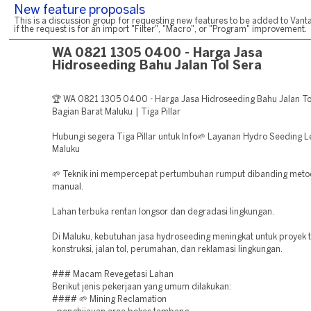
New feature proposals
This is a discussion group for requesting new features to be added to Vanta
if the request is for an import "Filter", "Macro", or "Program" improvement.
WA 0821 1305 0400 - Harga Jasa
Hidroseeding Bahu Jalan Tol Sera
🏆 WA 0821 1305 0400 - Harga Jasa Hidroseeding Bahu Jalan T
Bagian Barat Maluku | Tiga Pillar
Hubungi segera Tiga Pillar untuk Info🌱 Layanan Hydro Seeding L
Maluku
🌱 Teknik ini mempercepat pertumbuhan rumput dibanding met
manual.
Lahan terbuka rentan longsor dan degradasi lingkungan.
Di Maluku, kebutuhan jasa hydroseeding meningkat untuk proyek
konstruksi, jalan tol, perumahan, dan reklamasi lingkungan.
### Macam Revegetasi Lahan
Berikut jenis pekerjaan yang umum dilakukan:
#### 🌱 Mining Reclamation