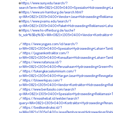
🌐
https://www.suny.edu/search/?
searchTerm=WA+0821+1305+0400+Spesialis+Hidroseeding+Lan
🌐
https://www.uni-hamburg.de/search.html?
q=WA+0821+1305+0400+Vendor+Jasa+Hidroseeding+Reklamas
🌐
https://www.pvamu.edu/search/?
q=WA+0821+1305+0400+Paket+Hidroseeding+Reklamasi+Laha
🌐
https://www.hs-offenburg.de/suche?
tx_solr%5Bq%5D=WA+0821+1305+0400+Vendor+Kontraktor+Hid
🔗
https://www.yogyes.com/id/search/?
s=WA+0821+1305+0400+Spesialis+Hydroseeding+Lahan+Tamb
🔗
https://jagoankontraktor.com/?
s=WA+0821+1305+0400+Konsultan+Hidroseeding+Lahan+Tam
🔗
https://www.natanusa.id/?
s=WA+0821+1305+0400+Perusahaan+Hydroseeding+Green+Proj
🔗
https://tukangkacaaluminium.com/?
s=WA+0821+1305+0400+Harga+Jasa+Hydroseeding+Revegetas
🔗
https://blowerkipas.com/?
s=WA+0821+1305+0400+Vendor+Kontraktor+Hidroseeding+Rek
🔗
https://www.beritasolo.com/search?
q=WA+0821+1305+0400+Spesialis+Hydroseeding+Reklamasi+T
🔗
https://kreasihebat.id/welder/search?
query=WA+0821+1305+0400+Kontraktor+Hydroseeding+Pena
🔗
https://bestkonstruksi.id/?
s=WA+0821+1305+0400+Jasa+Pemborong+Hidroseeding+Stabil