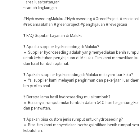
- area luas tertangani
- ramah lingkungan
#HydroseedingMaluku #Hydroseeding #GreenProject #erosicont
#reklamasilahan #greenproject #penghijauan #revegetasi
❓ FAQ Seputar Layanan di Maluku
❓ Apa itu supplier hydroseeding di Maluku?
🔹 Supplier hydroseeding adalah yang menyediakan benih rumpu
untuk kebutuhan penghijauan di Maluku. Tim kami memastikan ku
dan hasil tumbuh optimal.
❓ Apakah supplier hydroseeding di Maluku melayani luar kota?
🔹 Ya, supplier kami melayani pengiriman dan pekerjaan luar dae
tim profesional.
❓ Berapa lama hasil hydroseeding mulai tumbuh?
🔹 Biasanya, rumput mulai tumbuh dalam 5-10 hari tergantung kon
dan perawatan.
❓ Apakah bisa custom jenis rumput untuk hydroseeding?
🔹 Bisa, tim kami menyediakan berbagai pilihan benih rumput ses
kebutuhan.