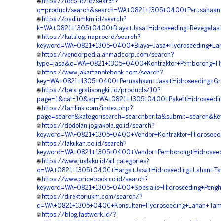
🌐
https://toco.id/id/search?
q=product/search&search=WA+0821+1305+0400+Perusahaan+J
🌐
https://padiumkm.id/search?
k=WA+0821+1305+0400+Biaya+Jasa+Hidroseeding+Revegetasi
🌐
https://katalog.inaproc.id/search?
keyword=WA+0821+1305+0400+Biaya+Jasa+Hydroseeding+Lan
🌐
https://vendorpedia.ahmadcorp.com/search?
type=jasa&q=WA+0821+1305+0400+Kontraktor+Pemborong+Hyd
🌐
https://www.jakartanotebook.com/search?
key=WA+0821+1305+0400+Perusahaan+Jasa+Hidroseeding+Gre
🌐
https://bela.gratisongkir.id/products/10?
page=1&cat=10&sq=WA+0821+1305+0400+Paket+Hidroseeding
🌐
https://tanilink.com/index.php?
page=search&kategorisearch=searchberita&submit=search&k
🌐
https://dodolan.jogjakota.go.id/search?
keyword=WA+0821+1305+0400+Vendor+Kontraktor+Hidroseedi
🌐
https://lakukan.co.id/search?
keyword=WA+0821+1305+0400+Vendor+Pemborong+Hidroseed
🌐
https://www.jualaku.id/all-categories?
q=WA+0821+1305+0400+Harga+Jasa+Hidroseeding+Lahan+Ta
🌐
https://www.pricebook.co.id/search?
keyword=WA+0821+1305+0400+Spesialis+Hidroseeding+Penghi
🌐
https://direktoriukm.com/search/?
q=WA+0821+1305+0400+Konsultan+Hydroseeding+Lahan+Tam
🌐
https://blog.fastwork.id/?