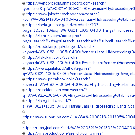
🌐
https://vendorpedia.ahmadcorp.com/search?
type=jasa&q=WA+0821+1305+0400+Layanan+Hydroseeding+Gr
🌐
https://www.jakartanotebook.com/search?
key=WA+0821+1305+0400+Perusahaan+Hidroseeding+Stabilisa
🌐
https://bela.gratisongkir.id/products/10?
page=1&cat=10&sq=WA+0821+1305+0400+Harga+Hidroseedin
🌐
https://tanilink.com/index.php?
page=search&kategorisearch=searchberita&submit=search&
🌐
https://dodolan.jogjakota.go.id/search?
keyword=WA+0821+1305+0400+Vendor+Jasa+Hidroseeding+Bah
🌐
https://lakukan.co.id/search?
keyword=WA+0821+1305+0400+Perusahaan+Vendor+Hidroseed
🌐
https://www.jualaku.id/all-categories?
q=WA+0821+1305+0400+Vendor+Jasa+Hidroseeding+Revegeta
🌐
https://www.pricebook.co.id/search?
keyword=WA+0821+1305+0400+Jasa+Hydroseeding+Reklamasi
🌐
https://direktoriukm.com/search/?
q=WA+0821+1305+0400+Biaya+Jasa+Hidroseeding+Stabilisasi
🌐
https://blog.fastwork.id/?
s=WA+0821+1305+0400+Harga+Jasa+Hidroseeding+Land+Scap
🌐
https://www.ruparupa.com/jual/WA%200821%201305%200
🌐
https://ruangjual.com/cari/WA%200821%201305%20040
🌐
https://inaproduct.com/search/companies?