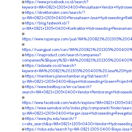
🌐
https://www.pricebook.co.id/search?
keyword=WA+0821+1305+0400+Perusahaan+Vendor+Hydroseed
🌐
https://direktoriukm.com/search/?
q=WA+0821+1305+0400+Perusahaan+Jasa+Hydroseeding+Rekl
🌐
https://blog.fastwork.id/?
s=WA+0821+1305+0400+Kontraktor+Hidroseeding+Penanaman
🌐
https://www.ruparupa.com/jual/WA%200821%201305%2
🌐
https://ruangjual.com/cari/WA%200821%201305%20040
🌐
https://inaproduct.com/search/companies?
companies%5Bquery%5D=WA%200821%201305%200400%20
🌐
https://adasale.co.id/search?
keyword=WA%200821%201305%200400%20Jasa%20Hydros
🌐
https://members.planochamber.org/list/search?
q=WA+0821+1305+0400+Biaya+Hidroseeding+Green+Project+M
🌐
https://www.bestbuy.ca/en-ca/search?
search=WA+0821+1305+0400+Vendor+Pemborong+Hidroseeding
🌐
https://www.facebook.com/watch/explore/WA+0821+1305+040
🌐
https://www.samobor.info/index.php/component/finder/sear
q=WA+0821+1305+0400+Harga+Jasa+Hidroseeding+Revegetasi
🌐
https://www.jhu.edu/search/?
c=site_search&q=WA+0821+1305+0400+Vendor+Hydroseeding+
🌐
https://ndus.edu/search?q=WA-0821-1305-0400-Biaya-Jasa-H