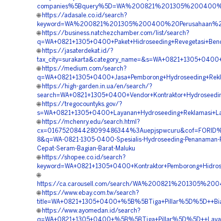
companies%5Bquery%5D=WA%200821%201305%200400%20V
🌐
https://adasale.co.id/search?
keyword=WA%200821%201305%200400%20Perusahaan%20
🌐
https://business.natchezchamber.com/list/search?
q=WA+0821+1305+0400+Paket+Hidroseeding+Revegetasi+Ben
🌐
https://jasaterdekat.id/?
tax_city=surakarta&category_name=&s=WA+0821+1305+0400+V
🌐
https://medium.com/search?
q=WA+0821+1305+0400+Jasa+Pemborong+Hydroseeding+Rekl
🌐
https://high-garden.in.ua/en/search/?
search=WA+0821+1305+0400+Vendor+Kontraktor+Hydroseedin
🌐
https://tregocountyks.gov/?
s=WA+0821+1305+0400+Layanan+Hydroseeding+Reklamasi+La
🌐
https://mchenry.edu/search.html?
cx=016752084428099486344%3Auepjspwcuru&cof=FORID%
8&q=WA-0821-1305-0400-Spesialis-Hydroseeding-Penanaman-
Cepat-Seram-Bagian-Barat-Maluku
🌐
https://shopee.co.id/search?
keyword=WA+0821+1305+0400+Kontraktor+Pemborong+Hidros
🌐
https://ca.carousell.com/search/WA%200821%201305%2
🌐
https://www.ebay.com.tw/search?
title=WA+0821+1305+0400+%5B%5BTiga+Pillar%5D%5D++Biay
🌐
https://www.ayomedan.id/search?
q=WA+0821+1305+0400+%5B%5BTiga+Pillar%5D%5D++Layanan