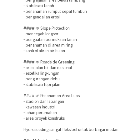
- penghijauan area bekas tambang
- stabilisasi tanah
- penanaman rumput cepat tumbuh
- pengendalian erosi
#### 🌱 Slope Protection
- mencegah longsor
- penguatan permukaan tanah
- penanaman di area miring
- kontrol aliran air hujan
#### 🌱 Roadside Greening
- area jalan tol dan nasional
- estetika lingkungan
- pengurangan debu
- stabilisasi tepi jalan
#### 🌱 Penanaman Area Luas
- stadion dan lapangan
- kawasan industri
- lahan perumahan
- area proyek konstruksi
Hydroseeding sangat fleksibel untuk berbagai medan.