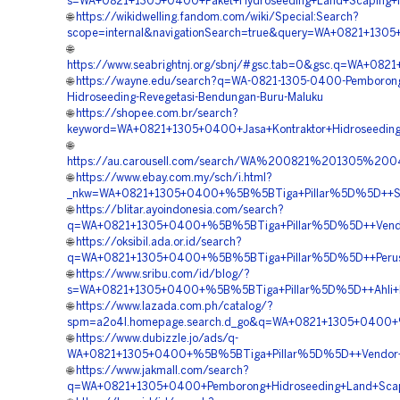
s=WA+0821+1305+0400+Paket+Hydroseeding+Land+Scaping+H
🌐
https://wikidwelling.fandom.com/wiki/Special:Search?
scope=internal&navigationSearch=true&query=WA+0821+1305
🌐
https://www.seabrightnj.org/sbnj/#gsc.tab=0&gsc.q=WA+082
🌐
https://wayne.edu/search?q=WA-0821-1305-0400-Pemboron
Hidroseeding-Revegetasi-Bendungan-Buru-Maluku
🌐
https://shopee.com.br/search?
keyword=WA+0821+1305+0400+Jasa+Kontraktor+Hidroseeding
🌐
https://au.carousell.com/search/WA%200821%201305%
🌐
https://www.ebay.com.my/sch/i.html?
_nkw=WA+0821+1305+0400+%5B%5BTiga+Pillar%5D%5D++Spesia
🌐
https://blitar.ayoindonesia.com/search?
q=WA+0821+1305+0400+%5B%5BTiga+Pillar%5D%5D++Vendor+
🌐
https://oksibil.ada.or.id/search?
q=WA+0821+1305+0400+%5B%5BTiga+Pillar%5D%5D++Perusah
🌐
https://www.sribu.com/id/blog/?
s=WA+0821+1305+0400+%5B%5BTiga+Pillar%5D%5D++Ahli+Hy
🌐
https://www.lazada.com.ph/catalog/?
spm=a2o4l.homepage.search.d_go&q=WA+0821+1305+0400+%
🌐
https://www.dubizzle.jo/ads/q-
WA+0821+1305+0400+%5B%5BTiga+Pillar%5D%5D++Vendor+P
🌐
https://www.jakmall.com/search?
q=WA+0821+1305+0400+Pemborong+Hidroseeding+Land+Scapi