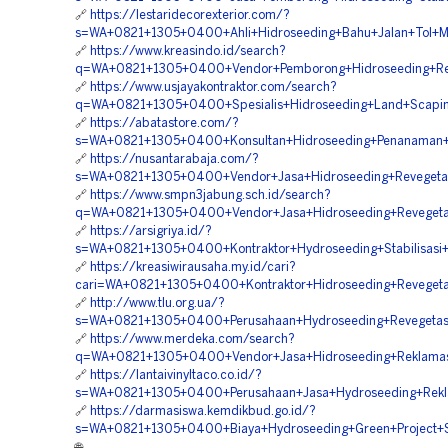
🔗
https://lestaridecorexterior.com/?
s=WA+0821+1305+0400+Ahli+Hidroseeding+Bahu+Jalan+Tol+M
🔗
https://www.kreasindo.id/search?
q=WA+0821+1305+0400+Vendor+Pemborong+Hidroseeding+Rek
🔗
https://www.usjayakontraktor.com/search?
q=WA+0821+1305+0400+Spesialis+Hidroseeding+Land+Scapin
🔗
https://abatastore.com/?
s=WA+0821+1305+0400+Konsultan+Hidroseeding+Penanaman+
🔗
https://nusantarabaja.com/?
s=WA+0821+1305+0400+Vendor+Jasa+Hidroseeding+Revegeta
🔗
https://www.smpn3jabung.sch.id/search?
q=WA+0821+1305+0400+Vendor+Jasa+Hidroseeding+Revegeta
🔗
https://arsigriya.id/?
s=WA+0821+1305+0400+Kontraktor+Hydroseeding+Stabilisasi+
🔗
https://kreasiwirausaha.my.id/cari?
cari=WA+0821+1305+0400+Kontraktor+Hidroseeding+Reveget
🔗
http://www.tlu.org.ua/?
s=WA+0821+1305+0400+Perusahaan+Hydroseeding+Revegetas
🔗
https://www.merdeka.com/search?
q=WA+0821+1305+0400+Vendor+Jasa+Hidroseeding+Reklamas
🔗
https://lantaivinyltaco.co.id/?
s=WA+0821+1305+0400+Perusahaan+Jasa+Hydroseeding+Rekla
🔗
https://darmasiswa.kemdikbud.go.id/?
s=WA+0821+1305+0400+Biaya+Hydroseeding+Green+Project+
🌐