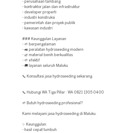
- perusahaan tambang
- kontraktor jalan dan infrastruktur
- developer properti
- industri konstruksi
- pemerintah dan proyek publik
- kawasan industri
### Keunggulan Layanan
- 🌱 berpengalaman
- 🚜 peralatan hydroseeding modern
- 🌿 material benih berkualitas
- 🌱 efektif
- 🚚 layanan seluruh Maluku
📞 Konsultasi jasa hydroseeding sekarang.
📞 Hubungi WA Tiga Pillar : WA 0821 1305 0400
🌱 Butuh hydroseeding profesional?
Kami melayani jasa hydroseeding di Maluku.
✨ Keunggulan:
- hasil cepat tumbuh