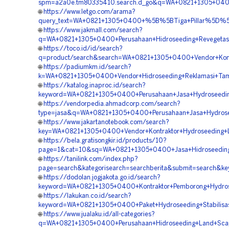
spm=a2a0e.tm80335410.search.d_go&q=WA+0821+1305+0400+
🌐
https://www.letgo.com/arama?
query_text=WA+0821+1305+0400+%5B%5BTiga+Pillar%5D%5D+
🌐
https://www.jakmall.com/search?
q=WA+0821+1305+0400+Perusahaan+Hidroseeding+Revegetasi
🌐
https://toco.id/id/search?
q=product/search&search=WA+0821+1305+0400+Vendor+Kontr
🌐
https://padiumkm.id/search?
k=WA+0821+1305+0400+Vendor+Hidroseeding+Reklamasi+Tam
🌐
https://katalog.inaproc.id/search?
keyword=WA+0821+1305+0400+Perusahaan+Jasa+Hydroseedin
🌐
https://vendorpedia.ahmadcorp.com/search?
type=jasa&q=WA+0821+1305+0400+Perusahaan+Jasa+Hydroseed
🌐
https://www.jakartanotebook.com/search?
key=WA+0821+1305+0400+Vendor+Kontraktor+Hydroseeding+
🌐
https://bela.gratisongkir.id/products/10?
page=1&cat=10&sq=WA+0821+1305+0400+Jasa+Hidroseeding
🌐
https://tanilink.com/index.php?
page=search&kategorisearch=searchberita&submit=search&
🌐
https://dodolan.jogjakota.go.id/search?
keyword=WA+0821+1305+0400+Kontraktor+Pemborong+Hydrose
🌐
https://lakukan.co.id/search?
keyword=WA+0821+1305+0400+Paket+Hydroseeding+Stabilisas
🌐
https://www.jualaku.id/all-categories?
q=WA+0821+1305+0400+Perusahaan+Hidroseeding+Land+Scapi