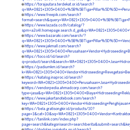
🌐
https://torajautara.terdekat.or.id/search?
q=WA+0821+1305+0400+%5B%5BTiga+Pillar%5D%5D++Perusah
🌐
https://www.freepik.com/search?
format=search&query=WA+0821+1305+0400+%5B%5BTiga+Pill
🌐
https://www.lazada.co.th/catalog/?
spm=a2o4l.homepage.search.d_go&q=WA+0821+1305+0400+%
🌐
https://www.bazaraki.com/search/?
q=WA+0821+1305+0400+%5B%5BTiga+Pillar%5D%5D++Vendor+
🌐
https://www.jakmall.com/search?
q=WA+0821+1305+0400+Perusahaan+Vendor+Hydroseeding+Ba
🌐
https://toco.id/id/search?
q=product/search&search=WA+0821+1305+0400+Jasa+Hidrose
🌐
https://padiumkm.id/search?
k=WA+0821+1305+0400+Vendor+Hidroseeding+Revegetasi+Be
🌐
https://katalog.inaproc.id/search?
keyword=WA+0821+1305+0400+Perusahaan+Jasa+Hydroseedin
🌐
https://vendorpedia.ahmadcorp.com/search?
type=jasa&q=WA+0821+1305+0400+Biaya+Hidroseeding+Rekl
🌐
https://www.jakartanotebook.com/search?
key=WA+0821+1305+0400+Vendor+Hidroseeding+Penghijauan+
🌐
https://bela.gratisongkir.id/products/10?
page=1&cat=10&sq=WA+0821+1305+0400+Vendor+Kontraktor+
🌐
https://tanilink.com/index.php?
page=search&kategorisearch=searchberita&submit=search&
🌐
https://dodolan.jogjakota.go.id/search?