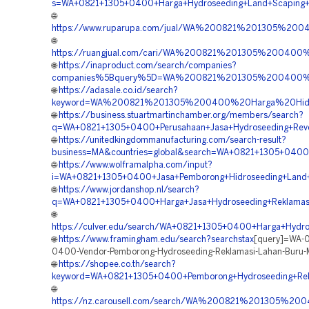
s=WA+0821+1305+0400+Harga+Hydroseeding+Land+Scaping+H
🌐
https://www.ruparupa.com/jual/WA%200821%201305%200
🌐
https://ruangjual.com/cari/WA%200821%201305%200400
🌐
https://inaproduct.com/search/companies?
companies%5Bquery%5D=WA%200821%201305%200400%2
🌐
https://adasale.co.id/search?
keyword=WA%200821%201305%200400%20Harga%20Hidr
🌐
https://business.stuartmartinchamber.org/members/search?
q=WA+0821+1305+0400+Perusahaan+Jasa+Hydroseeding+Reve
🌐
https://unitedkingdommanufacturing.com/search-result?
business=MA&countries=global&search=WA+0821+1305+0400+
🌐
https://www.wolframalpha.com/input?
i=WA+0821+1305+0400+Jasa+Pemborong+Hidroseeding+Land+
🌐
https://www.jordanshop.nl/search?
q=WA+0821+1305+0400+Harga+Jasa+Hydroseeding+Reklamas
🌐
https://culver.edu/search/WA+0821+1305+0400+Harga+Hydro
🌐
https://www.framingham.edu/search?searchstax
[query]=WA-0
0400-Vendor-Pemborong-Hydroseeding-Reklamasi-Lahan-Buru-
🌐
https://shopee.co.th/search?
keyword=WA+0821+1305+0400+Pemborong+Hydroseeding+Rek
🌐
https://nz.carousell.com/search/WA%200821%201305%2