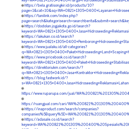
key=WA+0821+1305+0400+Harga+Hidroseeding+Stabilisasi+Le
🌐
https://bela.gratisongkir.id/products/10?
page=1&cat=10&sq=WA+0821+1305+0400+Layanan+Hidroseedi
🌐
https://tanilink.com/index.php?
page=search&kategorisearch=searchberita&submit=search&k
🌐
https://dodolan.jogjakota.go.id/search?
keyword=WA+0821+1305+0400+Jasa+Hidroseeding+Reklamasi
🌐
https://lakukan.co.id/search?
keyword=WA+0821+1305+0400+Pemborong+Hidroseeding+Stabil
🌐
https://www.jualaku.id/all-categories?
q=WA+0821+1305+0400+Paket+Hidroseeding+Land+Scaping+Hi
🌐
https://www.pricebook.co.id/search?
keyword=WA+0821+1305+0400+Paket+Hidroseeding+Stabilisas
🌐
https://direktoriukm.com/search/?
q=WA+0821+1305+0400+Jasa+Kontraktor+Hidroseeding+Rekla
🌐
https://blog.fastwork.id/?
s=WA+0821+1305+0400+Jasa+Hidroseeding+Reklamasi+Lahan+
🌐
https://www.ruparupa.com/jual/WA%200821%201305%20
🌐
https://ruangjual.com/cari/WA%200821%201305%20040
🌐
https://inaproduct.com/search/companies?
companies%5Bquery%5D=WA%200821%201305%200400%20
🌐
https://adasale.co.id/search?
keyword=WA%200821%201305%200400%20Spesialis%20H