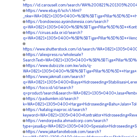
https://id.carousell.com/search/WA%200821%201305%
🌐
https://www.ebay.it/sch/i.html?
_nkw=WA+0821+1305+0400+%5B%5BTiga+Pillar%5D%5D++Harg
🌐
https://bondowoso.ayoindonesia.com/search?
q=WA+0821+1305+0400+%5B%5BTiga+Pillar%5D%5D++Kontrakt
🌐
https://ciruas.ada.or.id/search?
q=WA+0821+1305+0400+%5B%5BTiga+Pillar%5D%5D++Vendor+P
🌐
https://www.shutterstock.com/id/search/WA+0821+1305+040
🌐
https://aliexpress.ru/wholesale?
SearchText=WA+0821+1305+0400+%5B%5BTiga+Pillar%5D%5D+
🌐
https://www.dubizzle.com.kw/ads/q-
WA+0821+1305+0400+%5B%5BTiga+Pillar%5D%5D++Harga+Jas
🌐
https://www.jakmall.com/search?
q=WA+0821+1305+0400+Biaya+Hidroseeding+Stabilisasi+Lere
🌐
https://toco.id/id/search?
q=product/search&search=WA+0821+1305+0400+Jasa+Pembor
🌐
https://padiumkm.id/search?
k=WA+0821+1305+0400+Harga+Hidroseeding+Bahu+Jalan+Tol+
🌐
https://katalog.inaproc.id/search?
keyword=WA+0821+1305+0400+Kontraktor+Hidroseeding+Reve
🌐
https://vendorpedia.ahmadcorp.com/search?
type=jasa&q=WA+0821+1305+0400+Spesialis+Hidroseeding+Sta
🌐
https://www.jakartanotebook.com/search?