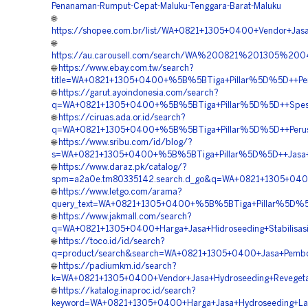
Penanaman-Rumput-Cepat-Maluku-Tenggara-Barat-Maluku
🌐
https://shopee.com.br/list/WA+0821+1305+0400+Vendor+Jasa+
🌐
https://au.carousell.com/search/WA%200821%201305%2
🌐
https://www.ebay.com.tw/search?
title=WA+0821+1305+0400+%5B%5BTiga+Pillar%5D%5D++Peru
🌐
https://garut.ayoindonesia.com/search?
q=WA+0821+1305+0400+%5B%5BTiga+Pillar%5D%5D++Spesial
🌐
https://ciruas.ada.or.id/search?
q=WA+0821+1305+0400+%5B%5BTiga+Pillar%5D%5D++Perusah
🌐
https://www.sribu.com/id/blog/?
s=WA+0821+1305+0400+%5B%5BTiga+Pillar%5D%5D++Jasa+Hy
🌐
https://www.daraz.pk/catalog/?
spm=a2a0e.tm80335142.search.d_go&q=WA+0821+1305+0400
🌐
https://www.letgo.com/arama?
query_text=WA+0821+1305+0400+%5B%5BTiga+Pillar%5D%5D+
🌐
https://www.jakmall.com/search?
q=WA+0821+1305+0400+Harga+Jasa+Hidroseeding+Stabilisas
🌐
https://toco.id/id/search?
q=product/search&search=WA+0821+1305+0400+Jasa+Pembor
🌐
https://padiumkm.id/search?
k=WA+0821+1305+0400+Vendor+Jasa+Hydroseeding+Revegeta
🌐
https://katalog.inaproc.id/search?
keyword=WA+0821+1305+0400+Harga+Jasa+Hydroseeding+Lan