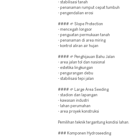
- stabilisasi tanah
- penanaman rumput cepat tumbuh
- pengendalian erosi
#### 🌱 Slope Protection
- mencegah longsor
- penguatan permukaan tanah
- penanaman di area miring
- kontrol aliran air hujan
#### 🌱 Penghijauan Bahu Jalan
- area jalan tol dan nasional
- estetika lingkungan
- pengurangan debu
- stabilisasi tepi jalan
#### 🌱 Large Area Seeding
- stadion dan lapangan
- kawasan industri
- lahan perumahan
- area proyek konstruksi
Pemilihan teknik tergantung kondisi lahan.
### Komponen Hydroseeding