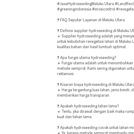
#JasaHydroseedingMaluku Utara #LandRec
#greeningindonesia #erosicontrol #revegeta
❓ FAQ Seputar Layanan di Maluku Utara
❓ Definisi supplier hydroseeding di Maluku U
🔹 Supplier hydroseeding adalah yang meny
untuk kebutuhan revegetasi lahan di Maluku
kualitas bahan dan hasil tumbuh optimal.
❓ Apa fungsi utama hydroseeding?
🔹 Fungsi utama adalah untuk menumbuhkan
metode semprot. Kami sering digunakan unt
reklamasi.
❓ Kisaran biaya hydroseeding di Maluku Utar
🔹 Harga tergantung luas lahan, jenis benih, 
memberikan harga transparan.
❓ Apakah hydroseeding tahan lama?
🔹 Tentu, jika dirawat dengan baik maka ru
kuat dan tahan lama.
❓ Apakah hydroseeding cocok untuk lahan mi
🔹 Ya, karena metode semprot membantu men