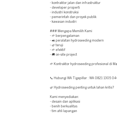
- kontraktor jalan dan infrastruktur
- developer properti
- industri konstruksi
- pemerintah dan proyek publik
- kawasan industri
### Mengapa Memilih Kami
- 🌱 berpengalaman
- 🚜 peralatan hydroseeding modern
- 🌿 teruji
- 🌱 efektif
- 🚚 on-site project
🌱 Kontraktor hydroseeding profesional di Ma
📞 Hubungi WA Tigapillar : WA 0821 1305 0
🌿 Hydroseeding penting untuk lahan kritis?
Kami menyediakan:
- desain dan aplikasi
- benih berkualitas
- tim ahli lapangan