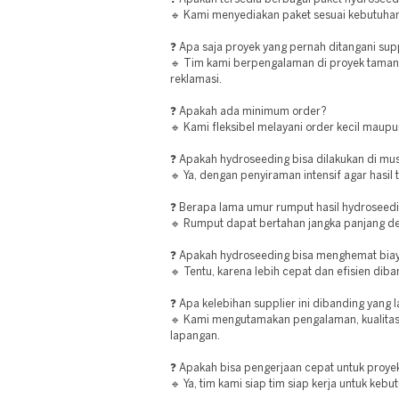
🔹 Kami menyediakan paket sesuai kebutuhan
❓ Apa saja proyek yang pernah ditangani supp
🔹 Tim kami berpengalaman di proyek taman, 
reklamasi.
❓ Apakah ada minimum order?
🔹 Kami fleksibel melayani order kecil maupu
❓ Apakah hydroseeding bisa dilakukan di m
🔹 Ya, dengan penyiraman intensif agar hasil 
❓ Berapa lama umur rumput hasil hydroseed
🔹 Rumput dapat bertahan jangka panjang d
❓ Apakah hydroseeding bisa menghemat bia
🔹 Tentu, karena lebih cepat dan efisien di
❓ Apa kelebihan supplier ini dibanding yang l
🔹 Kami mengutamakan pengalaman, kualitas b
lapangan.
❓ Apakah bisa pengerjaan cepat untuk proyek
🔹 Ya, tim kami siap tim siap kerja untuk ke