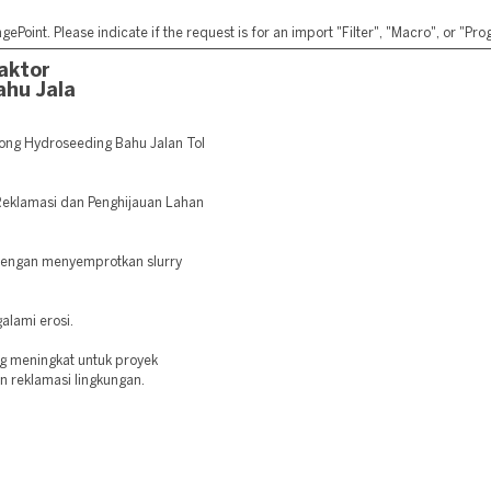
ePoint. Please indicate if the request is for an import "Filter", "Macro", or "P
aktor
hu Jala
ng Hydroseeding Bahu Jalan Tol
 Reklamasi dan Penghijauan Lahan
dengan menyemprotkan slurry
alami erosi.
ng meningkat untuk proyek
an reklamasi lingkungan.
: