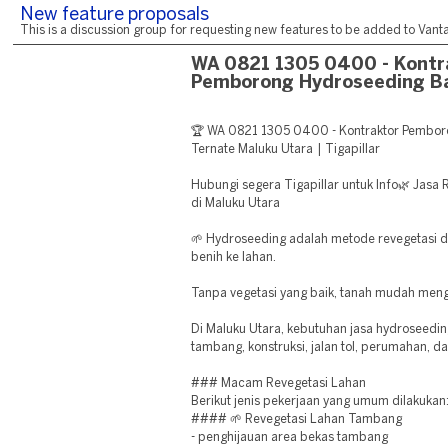
New feature proposals
This is a discussion group for requesting new features to be added to Vantag
WA 0821 1305 0400 - Kontr
Pemborong Hydroseeding Ba
🏆 WA 0821 1305 0400 - Kontraktor Pemboro
Ternate Maluku Utara | Tigapillar
Hubungi segera Tigapillar untuk Info🌿 Jasa
di Maluku Utara
🌱 Hydroseeding adalah metode revegetasi 
benih ke lahan.
Tanpa vegetasi yang baik, tanah mudah meng
Di Maluku Utara, kebutuhan jasa hydroseedi
tambang, konstruksi, jalan tol, perumahan, d
### Macam Revegetasi Lahan
Berikut jenis pekerjaan yang umum dilakukan
#### 🌱 Revegetasi Lahan Tambang
- penghijauan area bekas tambang