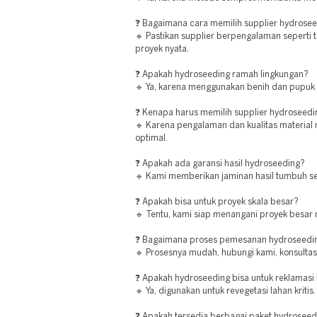
❓ Bagaimana cara memilih supplier hydrosee
🔹 Pastikan supplier berpengalaman seperti t
proyek nyata.
❓ Apakah hydroseeding ramah lingkungan?
🔹 Ya, karena menggunakan benih dan pupuk 
❓ Kenapa harus memilih supplier hydroseedi
🔹 Karena pengalaman dan kualitas material 
optimal.
❓ Apakah ada garansi hasil hydroseeding?
🔹 Kami memberikan jaminan hasil tumbuh se
❓ Apakah bisa untuk proyek skala besar?
🔹 Tentu, kami siap menangani proyek besar 
❓ Bagaimana proses pemesanan hydroseedin
🔹 Prosesnya mudah, hubungi kami, konsultasi
❓ Apakah hydroseeding bisa untuk reklamasi
🔹 Ya, digunakan untuk revegetasi lahan kritis.
❓ Apakah tersedia berbagai paket hydroseed