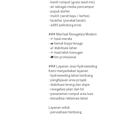
- benih rumput (grass seed mix)
- air sebagai media pencampur
- pupuk starter
- mulch (serat kayu / kertas)
- tackifier (perekat tanah)
- aditif pelindung erosi
### Manfaat Revegetasi Modern
- 🌱 hasil merata
- 🚜 hemat biaya tenaga
- 🌿 stabilisasi lahan
- 🌱 hasil lebih homogen
- 🚚 tim profesional
### Layanan Jasa Hydroseeding
Kami menyediakan layanan:
- hydroseeding lahan tambang
- penghijauan area proyek
- stabilisasi lereng dan slope
- revegetasi jalan dan tol
- penanaman rumput area luas
- konsultasi reklamasi lahan
Layanan untuk:
- perusahaan tambang