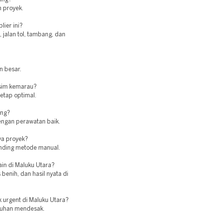
 proyek.
lier ini?
jalan tol, tambang, dan
n besar.
usim kemarau?
tetap optimal.
ing?
engan perawatan baik.
ya proyek?
banding metode manual.
ain di Maluku Utara?
enih, dan hasil nyata di
 urgent di Maluku Utara?
butuhan mendesak.