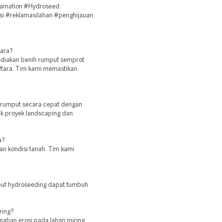
lamation #Hydroseed
si #reklamasilahan #penghijauan
tara?
ediakan benih rumput semprot
 Utara. Tim kami memastikan
 rumput secara cepat dengan
uk proyek landscaping dan
a?
dan kondisi tanah. Tim kami
mput hydroseeding dapat tumbuh
ring?
ahan erosi pada lahan miring.