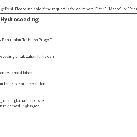
ePoint. Please indicate if the request is for an import "Filter", "Macro", or "P
 Hydroseeding
Bahu Jalan Tol Kulon Progo DI
oseeding untuk Lahan Kritis dan
dan reklamasi lahan.
 tanah secara cepat dan
ng meningkat untuk proyek
an reklamasi lingkungan.
: