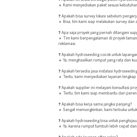
🔹 Kami menyediakan paket sesuai kebutuhan
❓ Apakah bisa survey lokasi sebelum penger
🔹 Bisa, tim kami siap melakukan survey dan a
❓ Apa saja proyek yang pernah ditangani supp
🔹 Tim kami berpengalaman di proyek taman, 
reklamasi.
❓ Apakah hydroseeding cocok untuk lapanga
🔹 Ya, menghasilkan rumput yang rata dan kua
❓ Apakah tersedia jasa instalasi hydroseedin
🔹 Tentu, kami menyediakan layanan lengkap d
❓ Apakah supplier ini melayani konsultasi pr
🔹 Tentu, tim kami siap membantu dari peren
❓ Apakah bisa kerja sama jangka panjang?
🔹 Sangat memungkinkan, kami terbuka untuk
❓ Apakah hydroseeding bisa untuk penghijau
🔹 Ya, karena rumput tumbuh lebih cepat dan