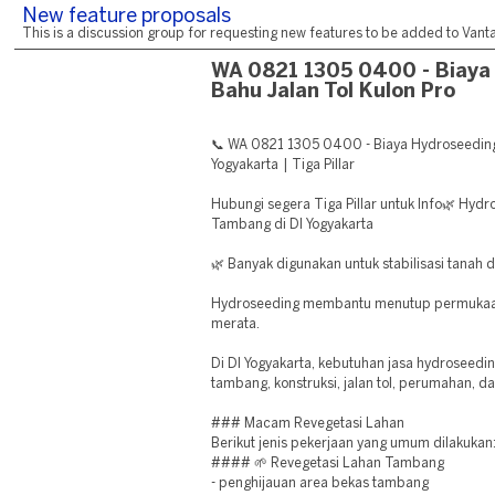
New feature proposals
This is a discussion group for requesting new features to be added to Vantag
WA 0821 1305 0400 - Biaya
Bahu Jalan Tol Kulon Pro
📞 WA 0821 1305 0400 - Biaya Hydroseeding 
Yogyakarta | Tiga Pillar
Hubungi segera Tiga Pillar untuk Info🌿 Hydr
Tambang di DI Yogyakarta
🌿 Banyak digunakan untuk stabilisasi tanah 
Hydroseeding membantu menutup permukaan
merata.
Di DI Yogyakarta, kebutuhan jasa hydroseedi
tambang, konstruksi, jalan tol, perumahan, d
### Macam Revegetasi Lahan
Berikut jenis pekerjaan yang umum dilakukan
#### 🌱 Revegetasi Lahan Tambang
- penghijauan area bekas tambang