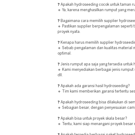
❓ Apakah hydroseeding cocok untuk taman 
🔹 Ya, karena menghasilkan rumput yang mer
❓ Bagaimana cara memilih supplier hydroseed
🔹 Pastikan supplier berpengalaman seperti t
proyek nyata.
❓ Kenapa harus memilih supplier hydroseedin
🔹 Sebab pengalaman dan kualitas material m
optimal.
❓ Jenis rumput apa saja yang tersedia untuk
🔹 Kami menyediakan berbagai jenis rumput 
dll.
❓ Apakah ada garansi hasil hydroseeding?
🔹 Tim kami memberikan garansi tertentu ses
❓ Apakah hydroseeding bisa dilakukan di sem
🔹 Sebagian besar, dengan penyesuaian cam
❓ Apakah bisa untuk proyek skala besar?
🔹 Tentu, kami siap menangani proyek besar 
❓ Apakah tersedia berbagai paket hydroseed