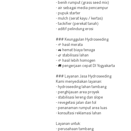
- benih rumput (grass seed mix)
- air sebagai media pencampur
- pupuk starter
- mulch (serat kayu / kertas)
- tackifier (perekat tanah)
- aditif pelindung erosi
### Keunggulan Hydroseeding
- 🌱 hasil merata
- 🚜 hemat biaya tenaga
- 🌿 stabilisasi lahan
- 🌱 hasil lebih homogen
- 🚚 pengerjaan cepat DI Yogyakarta
### Layanan Jasa Hydroseeding
Kami menyediakan layanan:
- hydroseeding lahan tambang
- penghijauan area proyek
- stabilisasi lereng dan slope
- revegetasi jalan dan tol
- penanaman rumput area luas
- konsultasi reklamasi lahan
Layanan untuk:
- perusahaan tambang