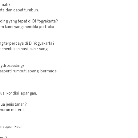
rumah?
ata dan cepat tumbuh.
ing yang tepat di DI Yogyakarta?
im kami yang memiliki portfolio
g terpercaya di DI Yogyakarta?
enentukan hasil akhir yang
 hydroseeding?
seperti rumput jepang, bermuda,
uai kondisi lapangan.
ua jenis tanah?
puran material.
maupun kecil.
ing?