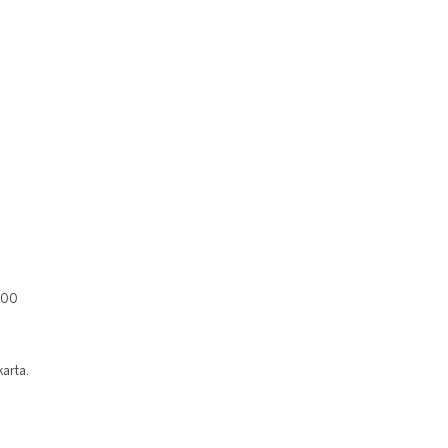
400
arta.