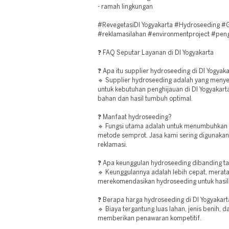
- ramah lingkungan
#RevegetasiDI Yogyakarta #Hydroseeding #G
#reklamasilahan #environmentproject #peng
❓ FAQ Seputar Layanan di DI Yogyakarta
❓ Apa itu supplier hydroseeding di DI Yogyak
🔹 Supplier hydroseeding adalah yang men
untuk kebutuhan penghijauan di DI Yogyakart
bahan dan hasil tumbuh optimal.
❓ Manfaat hydroseeding?
🔹 Fungsi utama adalah untuk menumbuhkan
metode semprot. Jasa kami sering digunakan
reklamasi.
❓ Apa keunggulan hydroseeding dibanding 
🔹 Keunggulannya adalah lebih cepat, merata,
merekomendasikan hydroseeding untuk hasil
❓ Berapa harga hydroseeding di DI Yogyakar
🔹 Biaya tergantung luas lahan, jenis benih, d
memberikan penawaran kompetitif.