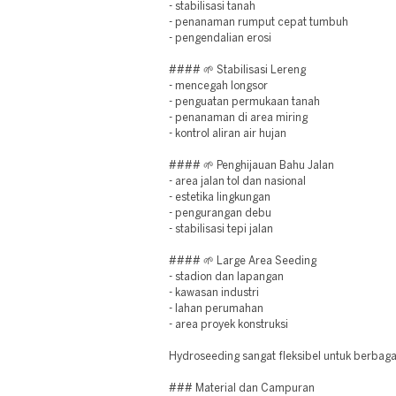
- stabilisasi tanah
- penanaman rumput cepat tumbuh
- pengendalian erosi
#### 🌱 Stabilisasi Lereng
- mencegah longsor
- penguatan permukaan tanah
- penanaman di area miring
- kontrol aliran air hujan
#### 🌱 Penghijauan Bahu Jalan
- area jalan tol dan nasional
- estetika lingkungan
- pengurangan debu
- stabilisasi tepi jalan
#### 🌱 Large Area Seeding
- stadion dan lapangan
- kawasan industri
- lahan perumahan
- area proyek konstruksi
Hydroseeding sangat fleksibel untuk berbag
### Material dan Campuran