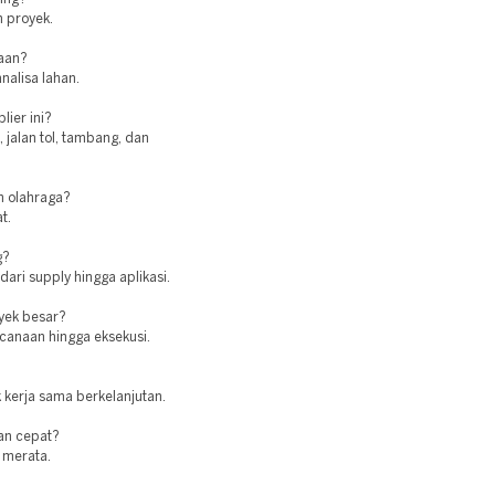
 proyek.
jaan?
nalisa lahan.
lier ini?
jalan tol, tambang, dan
n olahraga?
t.
g?
ari supply hingga aplikasi.
oyek besar?
canaan hingga eksekusi.
 kerja sama berkelanjutan.
an cepat?
 merata.