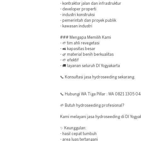
- kontraktor jalan dan infrastruktur
- developer properti
- industri konstruksi
- pemerintah dan proyek publik
- kawasan industri
### Mengapa Memilih Kami
- 🌱 tim ahli revegetasi
- 🚜 kapasitas besar
- 🌿 material benih berkualitas
- 🌱 efektif
- 🚚 layanan seluruh DI Yogyakarta
📞 Konsultasi jasa hydroseeding sekarang.
📞 Hubungi WA Tiga Pillar : WA 0821 1305 0
🌱 Butuh hydroseeding profesional?
Kami melayani jasa hydroseeding di DI Yogyak
✨ Keunggulan:
- hasil cepat tumbuh
- area luas tertangani