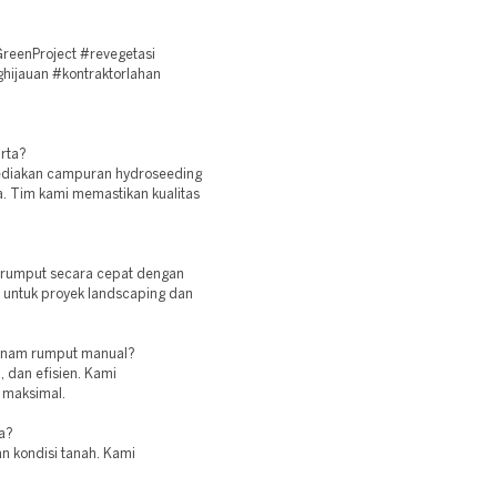
reenProject #revegetasi
hijauan #kontraktorlahan
arta?
yediakan campuran hydroseeding
a. Tim kami memastikan kualitas
 rumput secara cepat dengan
 untuk proyek landscaping dan
tanam rumput manual?
 dan efisien. Kami
 maksimal.
ta?
an kondisi tanah. Kami