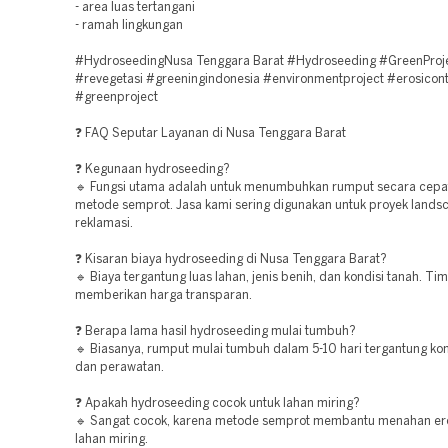
- area luas tertangani
- ramah lingkungan
#HydroseedingNusa Tenggara Barat #Hydroseeding #GreenProj
#revegetasi #greeningindonesia #environmentproject #erosicont
#greenproject
❓ FAQ Seputar Layanan di Nusa Tenggara Barat
❓ Kegunaan hydroseeding?
🔹 Fungsi utama adalah untuk menumbuhkan rumput secara cepa
metode semprot. Jasa kami sering digunakan untuk proyek lands
reklamasi.
❓ Kisaran biaya hydroseeding di Nusa Tenggara Barat?
🔹 Biaya tergantung luas lahan, jenis benih, dan kondisi tanah. Ti
memberikan harga transparan.
❓ Berapa lama hasil hydroseeding mulai tumbuh?
🔹 Biasanya, rumput mulai tumbuh dalam 5-10 hari tergantung kon
dan perawatan.
❓ Apakah hydroseeding cocok untuk lahan miring?
🔹 Sangat cocok, karena metode semprot membantu menahan er
lahan miring.