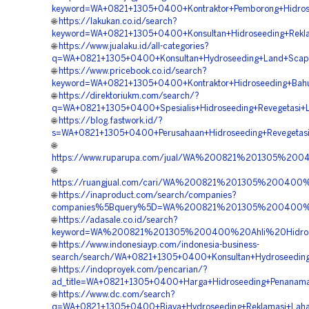
keyword=WA+0821+1305+0400+Kontraktor+Pemborong+Hidrosee
🌐
https://lakukan.co.id/search?
keyword=WA+0821+1305+0400+Konsultan+Hidroseeding+Rekl
🌐
https://www.jualaku.id/all-categories?
q=WA+0821+1305+0400+Konsultan+Hydroseeding+Land+Scapi
🌐
https://www.pricebook.co.id/search?
keyword=WA+0821+1305+0400+Kontraktor+Hidroseeding+Bahu
🌐
https://direktoriukm.com/search/?
q=WA+0821+1305+0400+Spesialis+Hidroseeding+Revegetasi+
🌐
https://blog.fastwork.id/?
s=WA+0821+1305+0400+Perusahaan+Hidroseeding+Revegetas
🌐
https://www.ruparupa.com/jual/WA%200821%201305%2
🌐
https://ruangjual.com/cari/WA%200821%201305%20040
🌐
https://inaproduct.com/search/companies?
companies%5Bquery%5D=WA%200821%201305%200400%20P
🌐
https://adasale.co.id/search?
keyword=WA%200821%201305%200400%20Ahli%20Hidro
🌐
https://www.indonesiayp.com/indonesia-business-
search/search/WA+0821+1305+0400+Konsultan+Hydroseeding
🌐
https://indoproyek.com/pencarian/?
ad_title=WA+0821+1305+0400+Harga+Hidroseeding+Penanam
🌐
https://www.dc.com/search?
q=WA+0821+1305+0400+Biaya+Hydroseeding+Reklamasi+Laha