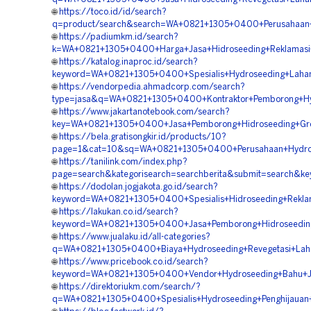
🌐
https://toco.id/id/search?
q=product/search&search=WA+0821+1305+0400+Perusahaan+
🌐
https://padiumkm.id/search?
k=WA+0821+1305+0400+Harga+Jasa+Hidroseeding+Reklamasi
🌐
https://katalog.inaproc.id/search?
keyword=WA+0821+1305+0400+Spesialis+Hydroseeding+Laha
🌐
https://vendorpedia.ahmadcorp.com/search?
type=jasa&q=WA+0821+1305+0400+Kontraktor+Pemborong+Hyd
🌐
https://www.jakartanotebook.com/search?
key=WA+0821+1305+0400+Jasa+Pemborong+Hidroseeding+Gre
🌐
https://bela.gratisongkir.id/products/10?
page=1&cat=10&sq=WA+0821+1305+0400+Perusahaan+Hydrosee
🌐
https://tanilink.com/index.php?
page=search&kategorisearch=searchberita&submit=search
🌐
https://dodolan.jogjakota.go.id/search?
keyword=WA+0821+1305+0400+Spesialis+Hidroseeding+Rekl
🌐
https://lakukan.co.id/search?
keyword=WA+0821+1305+0400+Jasa+Pemborong+Hidroseeding
🌐
https://www.jualaku.id/all-categories?
q=WA+0821+1305+0400+Biaya+Hydroseeding+Revegetasi+Lah
🌐
https://www.pricebook.co.id/search?
keyword=WA+0821+1305+0400+Vendor+Hydroseeding+Bahu+Ja
🌐
https://direktoriukm.com/search/?
q=WA+0821+1305+0400+Spesialis+Hydroseeding+Penghijauan