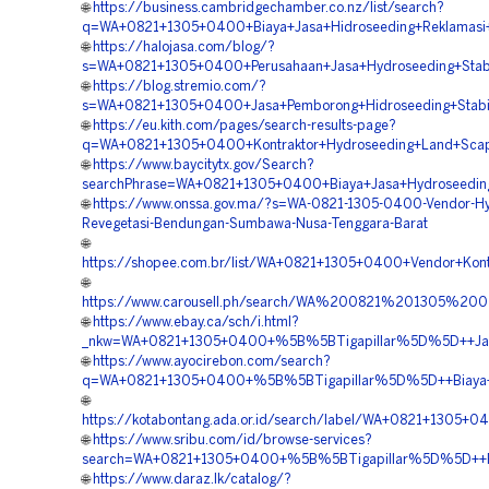
🌐
https://business.cambridgechamber.co.nz/list/search?
q=WA+0821+1305+0400+Biaya+Jasa+Hidroseeding+Reklamas
🌐
https://halojasa.com/blog/?
s=WA+0821+1305+0400+Perusahaan+Jasa+Hydroseeding+Stabi
🌐
https://blog.stremio.com/?
s=WA+0821+1305+0400+Jasa+Pemborong+Hidroseeding+Stabil
🌐
https://eu.kith.com/pages/search-results-page?
q=WA+0821+1305+0400+Kontraktor+Hydroseeding+Land+Scap
🌐
https://www.baycitytx.gov/Search?
searchPhrase=WA+0821+1305+0400+Biaya+Jasa+Hydroseedin
🌐
https://www.onssa.gov.ma/?s=WA-0821-1305-0400-Vendor-Hy
Revegetasi-Bendungan-Sumbawa-Nusa-Tenggara-Barat
🌐
https://shopee.com.br/list/WA+0821+1305+0400+Vendor+Kon
🌐
https://www.carousell.ph/search/WA%200821%201305%
🌐
https://www.ebay.ca/sch/i.html?
_nkw=WA+0821+1305+0400+%5B%5BTigapillar%5D%5D++Jasa+
🌐
https://www.ayocirebon.com/search?
q=WA+0821+1305+0400+%5B%5BTigapillar%5D%5D++Biaya+Hi
🌐
https://kotabontang.ada.or.id/search/label/WA+0821+1305
🌐
https://www.sribu.com/id/browse-services?
search=WA+0821+1305+0400+%5B%5BTigapillar%5D%5D++Per
🌐
https://www.daraz.lk/catalog/?