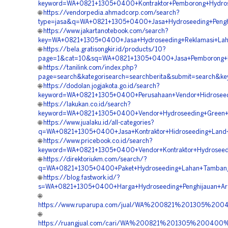
keyword=WA+0821+1305+0400+Kontraktor+Pemborong+Hydros
🌐
https://vendorpedia.ahmadcorp.com/search?
type=jasa&q=WA+0821+1305+0400+Jasa+Hydroseeding+Pengh
🌐
https://www.jakartanotebook.com/search?
key=WA+0821+1305+0400+Jasa+Hydroseeding+Reklamasi+Lah
🌐
https://bela.gratisongkir.id/products/10?
page=1&cat=10&sq=WA+0821+1305+0400+Jasa+Pemborong+Hid
🌐
https://tanilink.com/index.php?
page=search&kategorisearch=searchberita&submit=search&
🌐
https://dodolan.jogjakota.go.id/search?
keyword=WA+0821+1305+0400+Perusahaan+Vendor+Hidroseed
🌐
https://lakukan.co.id/search?
keyword=WA+0821+1305+0400+Vendor+Hydroseeding+Green+P
🌐
https://www.jualaku.id/all-categories?
q=WA+0821+1305+0400+Jasa+Kontraktor+Hidroseeding+Land+
🌐
https://www.pricebook.co.id/search?
keyword=WA+0821+1305+0400+Vendor+Kontraktor+Hydroseedi
🌐
https://direktoriukm.com/search/?
q=WA+0821+1305+0400+Paket+Hydroseeding+Lahan+Tambang
🌐
https://blog.fastwork.id/?
s=WA+0821+1305+0400+Harga+Hydroseeding+Penghijauan+Ar
🌐
https://www.ruparupa.com/jual/WA%200821%201305%20
🌐
https://ruangjual.com/cari/WA%200821%201305%20040