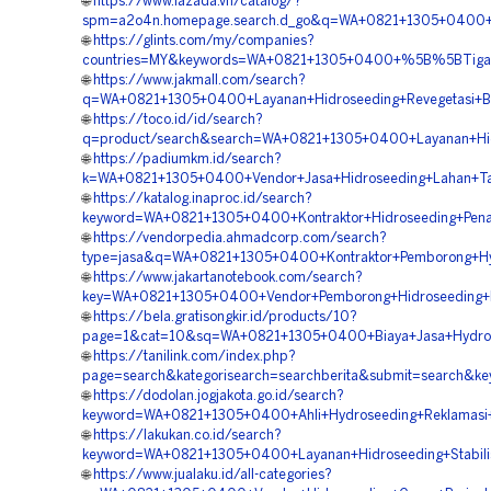
🌐
https://www.lazada.vn/catalog/?
spm=a2o4n.homepage.search.d_go&q=WA+0821+1305+0400+%5
🌐
https://glints.com/my/companies?
countries=MY&keywords=WA+0821+1305+0400+%5B%5BTigapil
🌐
https://www.jakmall.com/search?
q=WA+0821+1305+0400+Layanan+Hidroseeding+Revegetasi+B
🌐
https://toco.id/id/search?
q=product/search&search=WA+0821+1305+0400+Layanan+Hid
🌐
https://padiumkm.id/search?
k=WA+0821+1305+0400+Vendor+Jasa+Hidroseeding+Lahan+T
🌐
https://katalog.inaproc.id/search?
keyword=WA+0821+1305+0400+Kontraktor+Hidroseeding+Pen
🌐
https://vendorpedia.ahmadcorp.com/search?
type=jasa&q=WA+0821+1305+0400+Kontraktor+Pemborong+Hy
🌐
https://www.jakartanotebook.com/search?
key=WA+0821+1305+0400+Vendor+Pemborong+Hidroseeding+
🌐
https://bela.gratisongkir.id/products/10?
page=1&cat=10&sq=WA+0821+1305+0400+Biaya+Jasa+Hydros
🌐
https://tanilink.com/index.php?
page=search&kategorisearch=searchberita&submit=search&
🌐
https://dodolan.jogjakota.go.id/search?
keyword=WA+0821+1305+0400+Ahli+Hydroseeding+Reklamasi
🌐
https://lakukan.co.id/search?
keyword=WA+0821+1305+0400+Layanan+Hidroseeding+Stabili
🌐
https://www.jualaku.id/all-categories?