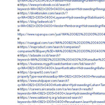
q=WA+0821+1305+0400+Vendor+Hidroseeding+Green+Project
🌐
https://www.pricebook.co.id/search?
keyword=WA+0821+1305+0400+Layanan+Hidroseeding+Revege
🌐
https://direktoriukm.com/search/?
q=WA+0821+1305+0400+Layanan+Hydroseeding+Stabilisasi+L
🌐
https://blog.fastwork.id/?
s=WA+0821+1305+0400+Vendor+Pemborong+Hidroseeding+Rev
🌐
https://www.ruparupa.com/jual/WA%200821%201305%20
🌐
https://ruangjual.com/cari/WA%200821%201305%20040
🌐
https://inaproduct.com/search/companies?
companies%5Bquery%5D=WA%200821%201305%200400%20
🌐
https://adasale.co.id/search?
keyword=WA%200821%201305%200400%20Konsultan%20H
🌐
https://business.mygulfcoastchamber.com/list/search?
q=WA+0821+1305+0400+Jasa+Kontraktor+Hidroseeding+Bahu+
🌐
https://properti1.com/cari?
propertyType=warehouse&q=WA+0821+1305+0400+Perusahaan
🌐
https://www.uhdpaper.com/search?
q=WA+0821+1305+0400+Kontraktor+Hydroseeding+Lahan+Ta
🌐
https://careers.aircanada.com/ca/en/search-results?
keywords=WA+0821+1305+0400+Jasa+Hydroseeding+Reklama
🌐
https://www.oakland-nj.org/advanced-search?
keywords=WA+0821+1305+0400+Perusahaan+Jasa+Hydroseedin