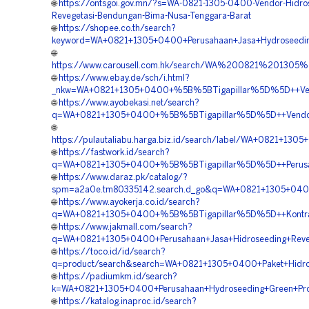
🌐
https://ontsgoi.gov.mn/?s=WA-0821-1305-0400-Vendor-Hidro
Revegetasi-Bendungan-Bima-Nusa-Tenggara-Barat
🌐
https://shopee.co.th/search?
keyword=WA+0821+1305+0400+Perusahaan+Jasa+Hydroseedin
🌐
https://www.carousell.com.hk/search/WA%200821%201
🌐
https://www.ebay.de/sch/i.html?
_nkw=WA+0821+1305+0400+%5B%5BTigapillar%5D%5D++Vendo
🌐
https://www.ayobekasi.net/search?
q=WA+0821+1305+0400+%5B%5BTigapillar%5D%5D++Vendor+K
🌐
https://pulautaliabu.harga.biz.id/search/label/WA+0821+1
🌐
https://fastwork.id/search?
q=WA+0821+1305+0400+%5B%5BTigapillar%5D%5D++Perusaha
🌐
https://www.daraz.pk/catalog/?
spm=a2a0e.tm80335142.search.d_go&q=WA+0821+1305+0400
🌐
https://www.ayokerja.co.id/search?
q=WA+0821+1305+0400+%5B%5BTigapillar%5D%5D++Kontrakt
🌐
https://www.jakmall.com/search?
q=WA+0821+1305+0400+Perusahaan+Jasa+Hidroseeding+Reve
🌐
https://toco.id/id/search?
q=product/search&search=WA+0821+1305+0400+Paket+Hidro
🌐
https://padiumkm.id/search?
k=WA+0821+1305+0400+Perusahaan+Hydroseeding+Green+Pro
🌐
https://katalog.inaproc.id/search?