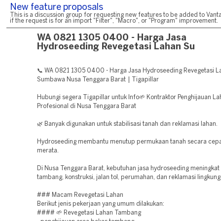
New feature proposals
This is a discussion group for requesting new features to be added to Vanta
if the request is for an import "Filter", "Macro", or "Program" improvement.
WA 0821 1305 0400 - Harga Jasa
Hydroseeding Revegetasi Lahan Su
📞 WA 0821 1305 0400 - Harga Jasa Hydroseeding Revegetasi L
Sumbawa Nusa Tenggara Barat | Tigapillar
Hubungi segera Tigapillar untuk Info🌱 Kontraktor Penghijauan L
Profesional di Nusa Tenggara Barat
🌿 Banyak digunakan untuk stabilisasi tanah dan reklamasi lahan.
Hydroseeding membantu menutup permukaan tanah secara cepa
merata.
Di Nusa Tenggara Barat, kebutuhan jasa hydroseeding meningkat
tambang, konstruksi, jalan tol, perumahan, dan reklamasi lingkung
### Macam Revegetasi Lahan
Berikut jenis pekerjaan yang umum dilakukan:
#### 🌱 Revegetasi Lahan Tambang