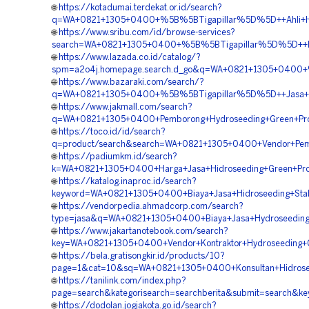
🌐
https://kotadumai.terdekat.or.id/search?
q=WA+0821+1305+0400+%5B%5BTigapillar%5D%5D++Ahli+Hid
🌐
https://www.sribu.com/id/browse-services?
search=WA+0821+1305+0400+%5B%5BTigapillar%5D%5D++Har
🌐
https://www.lazada.co.id/catalog/?
spm=a2o4j.homepage.search.d_go&q=WA+0821+1305+0400+%5
🌐
https://www.bazaraki.com/search/?
q=WA+0821+1305+0400+%5B%5BTigapillar%5D%5D++Jasa+Hidr
🌐
https://www.jakmall.com/search?
q=WA+0821+1305+0400+Pemborong+Hydroseeding+Green+Proj
🌐
https://toco.id/id/search?
q=product/search&search=WA+0821+1305+0400+Vendor+Pemb
🌐
https://padiumkm.id/search?
k=WA+0821+1305+0400+Harga+Jasa+Hidroseeding+Green+Pro
🌐
https://katalog.inaproc.id/search?
keyword=WA+0821+1305+0400+Biaya+Jasa+Hidroseeding+Stabi
🌐
https://vendorpedia.ahmadcorp.com/search?
type=jasa&q=WA+0821+1305+0400+Biaya+Jasa+Hydroseeding
🌐
https://www.jakartanotebook.com/search?
key=WA+0821+1305+0400+Vendor+Kontraktor+Hydroseeding+G
🌐
https://bela.gratisongkir.id/products/10?
page=1&cat=10&sq=WA+0821+1305+0400+Konsultan+Hidroseed
🌐
https://tanilink.com/index.php?
page=search&kategorisearch=searchberita&submit=search&
🌐
https://dodolan.jogjakota.go.id/search?