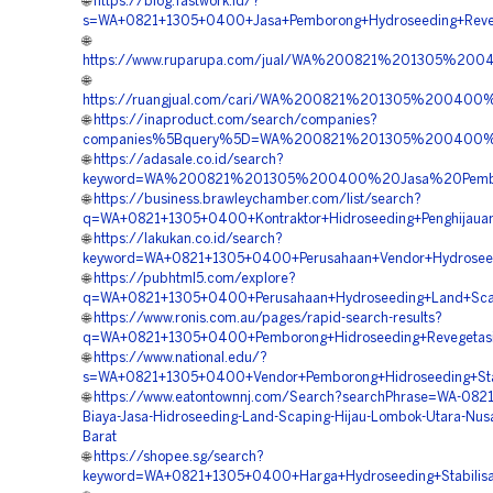
🌐
https://blog.fastwork.id/?
s=WA+0821+1305+0400+Jasa+Pemborong+Hydroseeding+Reveg
🌐
https://www.ruparupa.com/jual/WA%200821%201305%20
🌐
https://ruangjual.com/cari/WA%200821%201305%2004
🌐
https://inaproduct.com/search/companies?
companies%5Bquery%5D=WA%200821%201305%200400%20
🌐
https://adasale.co.id/search?
keyword=WA%200821%201305%200400%20Jasa%20Pembor
🌐
https://business.brawleychamber.com/list/search?
q=WA+0821+1305+0400+Kontraktor+Hidroseeding+Penghijaua
🌐
https://lakukan.co.id/search?
keyword=WA+0821+1305+0400+Perusahaan+Vendor+Hydroseed
🌐
https://pubhtml5.com/explore?
q=WA+0821+1305+0400+Perusahaan+Hydroseeding+Land+Scap
🌐
https://www.ronis.com.au/pages/rapid-search-results?
q=WA+0821+1305+0400+Pemborong+Hidroseeding+Revegetasi
🌐
https://www.national.edu/?
s=WA+0821+1305+0400+Vendor+Pemborong+Hidroseeding+Stab
🌐
https://www.eatontownnj.com/Search?searchPhrase=WA-082
Biaya-Jasa-Hidroseeding-Land-Scaping-Hijau-Lombok-Utara-Nus
Barat
🌐
https://shopee.sg/search?
keyword=WA+0821+1305+0400+Harga+Hydroseeding+Stabilisa