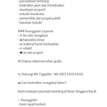
- perusahaan tambang
- kontraktor jalan dan infrastruktur
- developer properti
- industri konstruksi
- pemerintah dan proyek publik
- kawasan industri
### Keunggulan Layanan
- 🌱 tim ahli revegetasi
- 🚜 kapasitas besar
- 🌿 material benih berkualitas
- 🌱 efektif
- 🚚 on-site project
💬 Diskusi reklamasi lahan gratis.
📞 Hubungi WA Tigapillar : WA 0821 1305 0400
🚜 Cari kontraktor revegetasi lahan?
Kami melayani jasa hydroseeding di Nusa Tenggara Barat.
✨ Keunggulan:
- hasil cepat tumbuh