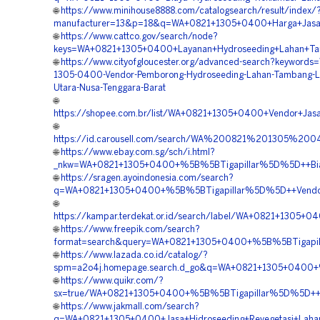
🌐
https://www.minihouse8888.com/catalogsearch/result/index/
manufacturer=13&p=18&q=WA+0821+1305+0400+Harga+Jasa+H
🌐
https://www.cattco.gov/search/node?
keys=WA+0821+1305+0400+Layanan+Hydroseeding+Lahan+Ta
🌐
https://www.cityofgloucester.org/advanced-search?keywords
1305-0400-Vendor-Pemborong-Hydroseeding-Lahan-Tambang-
Utara-Nusa-Tenggara-Barat
🌐
https://shopee.com.br/list/WA+0821+1305+0400+Vendor+Jas
🌐
https://id.carousell.com/search/WA%200821%201305%
🌐
https://www.ebay.com.sg/sch/i.html?
_nkw=WA+0821+1305+0400+%5B%5BTigapillar%5D%5D++Biaya
🌐
https://sragen.ayoindonesia.com/search?
q=WA+0821+1305+0400+%5B%5BTigapillar%5D%5D++Vendor+P
🌐
https://kampar.terdekat.or.id/search/label/WA+0821+1305
🌐
https://www.freepik.com/search?
format=search&query=WA+0821+1305+0400+%5B%5BTigapill
🌐
https://www.lazada.co.id/catalog/?
spm=a2o4j.homepage.search.d_go&q=WA+0821+1305+0400+%
🌐
https://www.quikr.com/?
sx=true/WA+0821+1305+0400+%5B%5BTigapillar%5D%5D++Kon
🌐
https://www.jakmall.com/search?
q=WA+0821+1305+0400+Jasa+Hidroseeding+Revegetasi+Laha