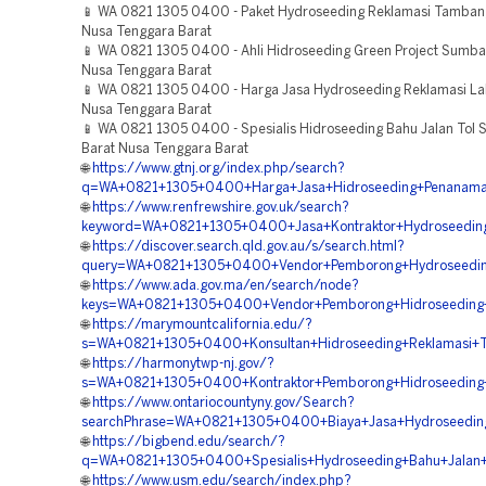
📱 WA 0821 1305 0400 - Paket Hydroseeding Reklamasi Tamba
Nusa Tenggara Barat
📱 WA 0821 1305 0400 - Ahli Hidroseeding Green Project Sumb
Nusa Tenggara Barat
📱 WA 0821 1305 0400 - Harga Jasa Hydroseeding Reklamasi L
Nusa Tenggara Barat
📱 WA 0821 1305 0400 - Spesialis Hidroseeding Bahu Jalan To
Barat Nusa Tenggara Barat
🌐
https://www.gtnj.org/index.php/search?
q=WA+0821+1305+0400+Harga+Jasa+Hidroseeding+Penanama
🌐
https://www.renfrewshire.gov.uk/search?
keyword=WA+0821+1305+0400+Jasa+Kontraktor+Hydroseeding
🌐
https://discover.search.qld.gov.au/s/search.html?
query=WA+0821+1305+0400+Vendor+Pemborong+Hydroseedin
🌐
https://www.ada.gov.ma/en/search/node?
keys=WA+0821+1305+0400+Vendor+Pemborong+Hidroseeding+
🌐
https://marymountcalifornia.edu/?
s=WA+0821+1305+0400+Konsultan+Hidroseeding+Reklamasi+
🌐
https://harmonytwp-nj.gov/?
s=WA+0821+1305+0400+Kontraktor+Pemborong+Hidroseeding
🌐
https://www.ontariocountyny.gov/Search?
searchPhrase=WA+0821+1305+0400+Biaya+Jasa+Hydroseedin
🌐
https://bigbend.edu/search/?
q=WA+0821+1305+0400+Spesialis+Hydroseeding+Bahu+Jalan
🌐
https://www.usm.edu/search/index.php?