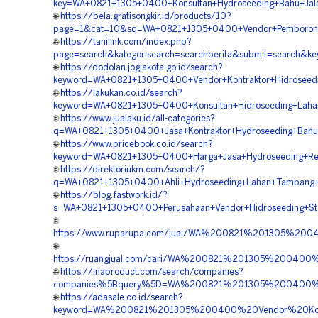
key=WA+0821+1305+0400+Konsultan+Hydroseeding+Bahu+Jal
🌐
https://bela.gratisongkir.id/products/10?
page=1&cat=10&sq=WA+0821+1305+0400+Vendor+Pemborong+
🌐
https://tanilink.com/index.php?
page=search&kategorisearch=searchberita&submit=search&
🌐
https://dodolan.jogjakota.go.id/search?
keyword=WA+0821+1305+0400+Vendor+Kontraktor+Hidroseed
🌐
https://lakukan.co.id/search?
keyword=WA+0821+1305+0400+Konsultan+Hidroseeding+Lah
🌐
https://www.jualaku.id/all-categories?
q=WA+0821+1305+0400+Jasa+Kontraktor+Hydroseeding+Bahu
🌐
https://www.pricebook.co.id/search?
keyword=WA+0821+1305+0400+Harga+Jasa+Hydroseeding+Re
🌐
https://direktoriukm.com/search/?
q=WA+0821+1305+0400+Ahli+Hydroseeding+Lahan+Tambang
🌐
https://blog.fastwork.id/?
s=WA+0821+1305+0400+Perusahaan+Vendor+Hidroseeding+Sta
🌐
https://www.ruparupa.com/jual/WA%200821%201305%20
🌐
https://ruangjual.com/cari/WA%200821%201305%200400
🌐
https://inaproduct.com/search/companies?
companies%5Bquery%5D=WA%200821%201305%200400%2
🌐
https://adasale.co.id/search?
keyword=WA%200821%201305%200400%20Vendor%20Kontr