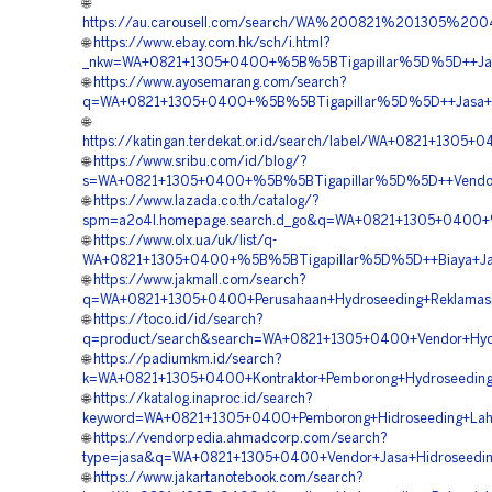
🌐
https://au.carousell.com/search/WA%200821%201305%
🌐
https://www.ebay.com.hk/sch/i.html?
_nkw=WA+0821+1305+0400+%5B%5BTigapillar%5D%5D++Jasa+
🌐
https://www.ayosemarang.com/search?
q=WA+0821+1305+0400+%5B%5BTigapillar%5D%5D++Jasa+Pe
🌐
https://katingan.terdekat.or.id/search/label/WA+0821+1
🌐
https://www.sribu.com/id/blog/?
s=WA+0821+1305+0400+%5B%5BTigapillar%5D%5D++Vendor+
🌐
https://www.lazada.co.th/catalog/?
spm=a2o4l.homepage.search.d_go&q=WA+0821+1305+0400+%
🌐
https://www.olx.ua/uk/list/q-
WA+0821+1305+0400+%5B%5BTigapillar%5D%5D++Biaya+Jasa
🌐
https://www.jakmall.com/search?
q=WA+0821+1305+0400+Perusahaan+Hydroseeding+Reklamas
🌐
https://toco.id/id/search?
q=product/search&search=WA+0821+1305+0400+Vendor+Hyd
🌐
https://padiumkm.id/search?
k=WA+0821+1305+0400+Kontraktor+Pemborong+Hydroseeding
🌐
https://katalog.inaproc.id/search?
keyword=WA+0821+1305+0400+Pemborong+Hidroseeding+La
🌐
https://vendorpedia.ahmadcorp.com/search?
type=jasa&q=WA+0821+1305+0400+Vendor+Jasa+Hidroseedin
🌐
https://www.jakartanotebook.com/search?