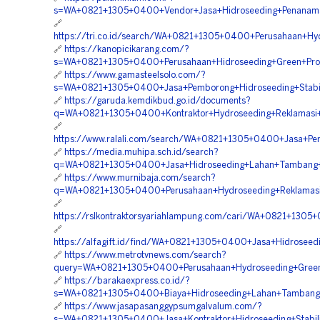
s=WA+0821+1305+0400+Vendor+Jasa+Hidroseeding+Penanam
🔗
https://tri.co.id/search/WA+0821+1305+0400+Perusahaan+
🔗
https://kanopicikarang.com/?
s=WA+0821+1305+0400+Perusahaan+Hidroseeding+Green+Pro
🔗
https://www.gamasteelsolo.com/?
s=WA+0821+1305+0400+Jasa+Pemborong+Hidroseeding+Stabil
🔗
https://garuda.kemdikbud.go.id/documents?
q=WA+0821+1305+0400+Kontraktor+Hydroseeding+Reklamasi
🔗
https://www.ralali.com/search/WA+0821+1305+0400+Jasa+Pe
🔗
https://media.muhipa.sch.id/search?
q=WA+0821+1305+0400+Jasa+Hidroseeding+Lahan+Tambang+
🔗
https://www.murnibaja.com/search?
q=WA+0821+1305+0400+Perusahaan+Hydroseeding+Reklamas
🔗
https://rslkontraktorsyariahlampung.com/cari/WA+0821+13
🔗
https://alfagift.id/find/WA+0821+1305+0400+Jasa+Hidroseed
🔗
https://www.metrotvnews.com/search?
query=WA+0821+1305+0400+Perusahaan+Hydroseeding+Green
🔗
https://barakaexpress.co.id/?
s=WA+0821+1305+0400+Biaya+Hidroseeding+Lahan+Tambang
🔗
https://www.jasapasanggypsumgalvalum.com/?
s=WA+0821+1305+0400+Jasa+Kontraktor+Hidroseeding+Stabil