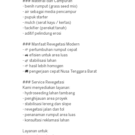
### Material dan Campuran
- benih rumput (grass seed mix)
- air sebagai media pencampur
- pupuk starter
- mulch (serat kayu / kertas)
- tackifier (perekat tanah)
- aditif pelindung erosi
### Manfaat Revegetasi Modern
- 🌱 pertumbuhan rumput cepat
- 🚜 efisien untuk area luas
- 🌿 stabilisasi lahan
- 🌱 hasil lebih homogen
- 🚚 pengerjaan cepat Nusa Tenggara Barat
### Service Revegetasi
Kami menyediakan layanan:
- hydroseeding lahan tambang
- penghijauan area proyek
- stabilisasi lereng dan slope
- revegetasi jalan dan tol
- penanaman rumput area luas
- konsultasi reklamasi lahan
Layanan untuk: