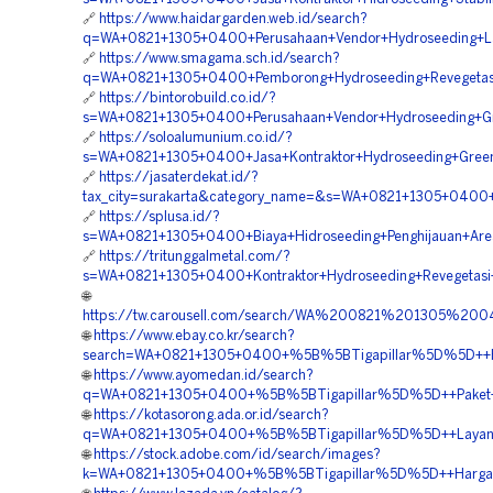
🔗
https://www.haidargarden.web.id/search?
q=WA+0821+1305+0400+Perusahaan+Vendor+Hydroseeding+L
🔗
https://www.smagama.sch.id/search?
q=WA+0821+1305+0400+Pemborong+Hydroseeding+Revegetas
🔗
https://bintorobuild.co.id/?
s=WA+0821+1305+0400+Perusahaan+Vendor+Hydroseeding+Gr
🔗
https://soloalumunium.co.id/?
s=WA+0821+1305+0400+Jasa+Kontraktor+Hydroseeding+Gree
🔗
https://jasaterdekat.id/?
tax_city=surakarta&category_name=&s=WA+0821+1305+0400+
🔗
https://splusa.id/?
s=WA+0821+1305+0400+Biaya+Hidroseeding+Penghijauan+Ar
🔗
https://tritunggalmetal.com/?
s=WA+0821+1305+0400+Kontraktor+Hydroseeding+Revegetas
🌐
https://tw.carousell.com/search/WA%200821%201305%
🌐
https://www.ebay.co.kr/search?
search=WA+0821+1305+0400+%5B%5BTigapillar%5D%5D++Ha
🌐
https://www.ayomedan.id/search?
q=WA+0821+1305+0400+%5B%5BTigapillar%5D%5D++Paket+Hy
🌐
https://kotasorong.ada.or.id/search?
q=WA+0821+1305+0400+%5B%5BTigapillar%5D%5D++Layanan
🌐
https://stock.adobe.com/id/search/images?
k=WA+0821+1305+0400+%5B%5BTigapillar%5D%5D++Harga+Hi