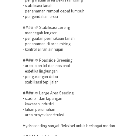
- penghijauan area bekas tambang
- stabilisasi tanah
- penanaman rumput cepat tumbuh
- pengendalian erosi
#### 🌱 Stabilisasi Lereng
- mencegah longsor
- penguatan permukaan tanah
- penanaman di area miring
- kontrol aliran air hujan
#### 🌱 Roadside Greening
- area jalan tol dan nasional
- estetika lingkungan
- pengurangan debu
- stabilisasi tepi jalan
#### 🌱 Large Area Seeding
- stadion dan lapangan
- kawasan industri
- lahan perumahan
- area proyek konstruksi
Hydroseeding sangat fleksibel untuk berbagai medan.