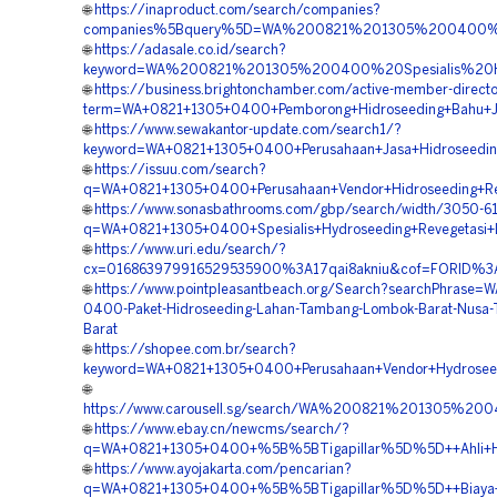
🌐
https://inaproduct.com/search/companies?
companies%5Bquery%5D=WA%200821%201305%200400%2
🌐
https://adasale.co.id/search?
keyword=WA%200821%201305%200400%20Spesialis%20H
🌐
https://business.brightonchamber.com/active-member-direct
term=WA+0821+1305+0400+Pemborong+Hidroseeding+Bahu+Ja
🌐
https://www.sewakantor-update.com/search1/?
keyword=WA+0821+1305+0400+Perusahaan+Jasa+Hidroseeding
🌐
https://issuu.com/search?
q=WA+0821+1305+0400+Perusahaan+Vendor+Hidroseeding+Re
🌐
https://www.sonasbathrooms.com/gbp/search/width/3050-6
q=WA+0821+1305+0400+Spesialis+Hydroseeding+Revegetasi+
🌐
https://www.uri.edu/search/?
cx=016863979916529535900%3A17qai8akniu&cof=FORID%3A1
🌐
https://www.pointpleasantbeach.org/Search?searchPhrase=W
0400-Paket-Hidroseeding-Lahan-Tambang-Lombok-Barat-Nusa-
Barat
🌐
https://shopee.com.br/search?
keyword=WA+0821+1305+0400+Perusahaan+Vendor+Hydroseed
🌐
https://www.carousell.sg/search/WA%200821%201305%
🌐
https://www.ebay.cn/newcms/search/?
q=WA+0821+1305+0400+%5B%5BTigapillar%5D%5D++Ahli+Hyd
🌐
https://www.ayojakarta.com/pencarian?
q=WA+0821+1305+0400+%5B%5BTigapillar%5D%5D++Biaya+Hi