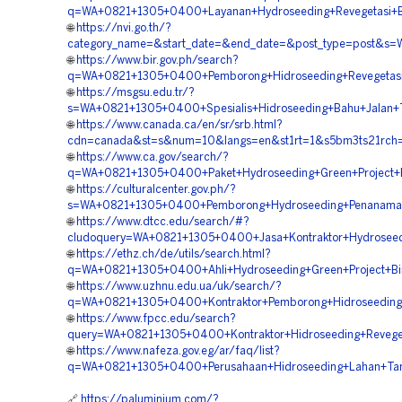
q=WA+0821+1305+0400+Layanan+Hydroseeding+Revegetasi+
🌐
https://nvi.go.th/?
category_name=&start_date=&end_date=&post_type=post&s=
🌐
https://www.bir.gov.ph/search?
q=WA+0821+1305+0400+Pemborong+Hidroseeding+Revegetas
🌐
https://msgsu.edu.tr/?
s=WA+0821+1305+0400+Spesialis+Hidroseeding+Bahu+Jalan+
🌐
https://www.canada.ca/en/sr/srb.html?
cdn=canada&st=s&num=10&langs=en&st1rt=1&s5bm3ts21rch=
🌐
https://www.ca.gov/search/?
q=WA+0821+1305+0400+Paket+Hydroseeding+Green+Project+
🌐
https://culturalcenter.gov.ph/?
s=WA+0821+1305+0400+Pemborong+Hydroseeding+Penanaman
🌐
https://www.dtcc.edu/search/#?
cludoquery=WA+0821+1305+0400+Jasa+Kontraktor+Hydroseed
🌐
https://ethz.ch/de/utils/search.html?
q=WA+0821+1305+0400+Ahli+Hydroseeding+Green+Project+B
🌐
https://www.uzhnu.edu.ua/uk/search/?
q=WA+0821+1305+0400+Kontraktor+Pemborong+Hidroseeding+
🌐
https://www.fpcc.edu/search?
query=WA+0821+1305+0400+Kontraktor+Hidroseeding+Revege
🌐
https://www.nafeza.gov.eg/ar/faq/list?
q=WA+0821+1305+0400+Perusahaan+Hidroseeding+Lahan+Ta
🔗
https://paluminium.com/?