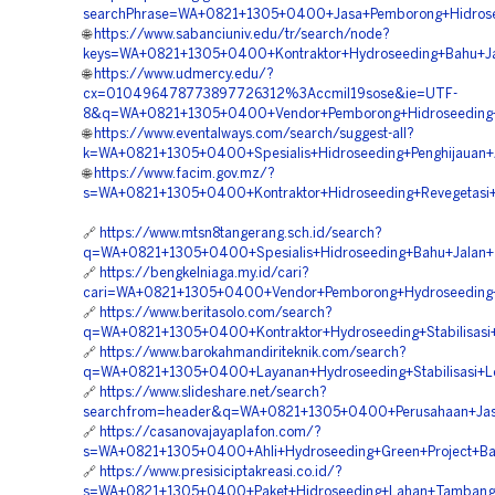
searchPhrase=WA+0821+1305+0400+Jasa+Pemborong+Hidrose
🌐
https://www.sabanciuniv.edu/tr/search/node?
keys=WA+0821+1305+0400+Kontraktor+Hydroseeding+Bahu+Ja
🌐
https://www.udmercy.edu/?
cx=010496478773897726312%3Accmil19sose&ie=UTF-
8&q=WA+0821+1305+0400+Vendor+Pemborong+Hidroseeding+
🌐
https://www.eventalways.com/search/suggest-all?
k=WA+0821+1305+0400+Spesialis+Hidroseeding+Penghijauan
🌐
https://www.facim.gov.mz/?
s=WA+0821+1305+0400+Kontraktor+Hidroseeding+Revegetasi
🔗
https://www.mtsn8tangerang.sch.id/search?
q=WA+0821+1305+0400+Spesialis+Hidroseeding+Bahu+Jalan+
🔗
https://bengkelniaga.my.id/cari?
cari=WA+0821+1305+0400+Vendor+Pemborong+Hydroseeding+
🔗
https://www.beritasolo.com/search?
q=WA+0821+1305+0400+Kontraktor+Hydroseeding+Stabilisasi
🔗
https://www.barokahmandiriteknik.com/search?
q=WA+0821+1305+0400+Layanan+Hydroseeding+Stabilisasi+L
🔗
https://www.slideshare.net/search?
searchfrom=header&q=WA+0821+1305+0400+Perusahaan+Jasa+
🔗
https://casanovajayaplafon.com/?
s=WA+0821+1305+0400+Ahli+Hydroseeding+Green+Project+Ba
🔗
https://www.presisiciptakreasi.co.id/?
s=WA+0821+1305+0400+Paket+Hidroseeding+Lahan+Tambang