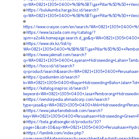
q=WA+0821+1305+0400+%5B%5BTiga+Pillar%5D%5D++Vendor+
🌐
https://bulukumba.harga.biz.id/search?
q=WA+0821+1305+0400+%5B%5BTiga+Pillar%5D%5D++Vendor+
🌐
https://www.craiyon.com/en/search/WA+0821+1305+0400+%5
🌐
https://www.lazada.com.my/catalog/?
spm=a2o4k.homepage.search.d_go&q=WA+0821+1305+0400+%5
🌐
https://www.olx.kz/list/q-
WA+0821+1305+0400+%5B%5BTiga+Pillar%5D%5D++Pemborong
🌐
https://www.jakmall.com/search?
q=WA+0821+1305+0400+Layanan+Hidroseeding+Lahan+Tamba
🌐
https://toco.id/id/search?
q=product/search&search=WA+0821+1305+0400+Perusahaan+J
🌐
https://padiumkm.id/search?
k=WA+0821+1305+0400+Biaya+Hidroseeding+Bahu+Jalan+Tol+
🌐
https://katalog.inaproc.id/search?
keyword=WA+0821+1305+0400+Jasa+Pemborong+Hidroseeding
🌐
https://vendorpedia.ahmadcorp.com/search?
type=jasa&q=WA+0821+1305+0400+Ahli+Hidroseeding+Penan
🌐
https://www.jakartanotebook.com/search?
key=WA+0821+1305+0400+Perusahaan+Hidroseeding+Green+Pr
🌐
https://bela.gratisongkir.id/products/10?
page=1&cat=10&sq=WA+0821+1305+0400+Perusahaan+Hydrose
🌐
https://tanilink.com/index.php?
page=search&kategorisearch=searchberita&submit=search&k