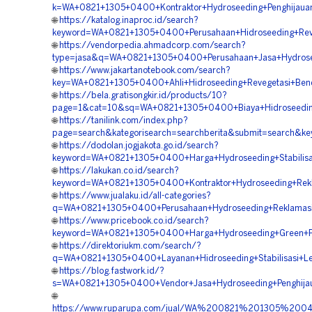
k=WA+0821+1305+0400+Kontraktor+Hydroseeding+Penghijaua
🌐
https://katalog.inaproc.id/search?
keyword=WA+0821+1305+0400+Perusahaan+Hidroseeding+Rev
🌐
https://vendorpedia.ahmadcorp.com/search?
type=jasa&q=WA+0821+1305+0400+Perusahaan+Jasa+Hydrose
🌐
https://www.jakartanotebook.com/search?
key=WA+0821+1305+0400+Ahli+Hidroseeding+Revegetasi+Ben
🌐
https://bela.gratisongkir.id/products/10?
page=1&cat=10&sq=WA+0821+1305+0400+Biaya+Hidroseeding
🌐
https://tanilink.com/index.php?
page=search&kategorisearch=searchberita&submit=search&
🌐
https://dodolan.jogjakota.go.id/search?
keyword=WA+0821+1305+0400+Harga+Hydroseeding+Stabilisa
🌐
https://lakukan.co.id/search?
keyword=WA+0821+1305+0400+Kontraktor+Hydroseeding+Rek
🌐
https://www.jualaku.id/all-categories?
q=WA+0821+1305+0400+Perusahaan+Hydroseeding+Reklamasi
🌐
https://www.pricebook.co.id/search?
keyword=WA+0821+1305+0400+Harga+Hydroseeding+Green+Pr
🌐
https://direktoriukm.com/search/?
q=WA+0821+1305+0400+Layanan+Hidroseeding+Stabilisasi+L
🌐
https://blog.fastwork.id/?
s=WA+0821+1305+0400+Vendor+Jasa+Hydroseeding+Penghija
🌐
https://www.ruparupa.com/jual/WA%200821%201305%20