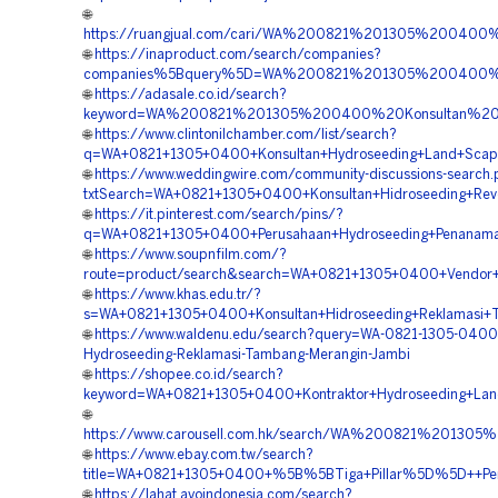
🌐
https://ruangjual.com/cari/WA%200821%201305%200400
🌐
https://inaproduct.com/search/companies?
companies%5Bquery%5D=WA%200821%201305%200400%20
🌐
https://adasale.co.id/search?
keyword=WA%200821%201305%200400%20Konsultan%20H
🌐
https://www.clintonilchamber.com/list/search?
q=WA+0821+1305+0400+Konsultan+Hydroseeding+Land+Scapi
🌐
https://www.weddingwire.com/community-discussions-search
txtSearch=WA+0821+1305+0400+Konsultan+Hidroseeding+Rev
🌐
https://it.pinterest.com/search/pins/?
q=WA+0821+1305+0400+Perusahaan+Hydroseeding+Penanama
🌐
https://www.soupnfilm.com/?
route=product/search&search=WA+0821+1305+0400+Vendor+H
🌐
https://www.khas.edu.tr/?
s=WA+0821+1305+0400+Konsultan+Hidroseeding+Reklamasi+
🌐
https://www.waldenu.edu/search?query=WA-0821-1305-0400-
Hydroseeding-Reklamasi-Tambang-Merangin-Jambi
🌐
https://shopee.co.id/search?
keyword=WA+0821+1305+0400+Kontraktor+Hydroseeding+Land
🌐
https://www.carousell.com.hk/search/WA%200821%20130
🌐
https://www.ebay.com.tw/search?
title=WA+0821+1305+0400+%5B%5BTiga+Pillar%5D%5D++Pembo
🌐
https://lahat.ayoindonesia.com/search?