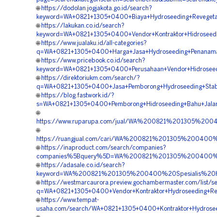
🌐
https://dodolan.jogjakota.go.id/search?
keyword=WA+0821+1305+0400+Biaya+Hydroseeding+Revegetas
🌐
https://lakukan.co.id/search?
keyword=WA+0821+1305+0400+Vendor+Kontraktor+Hidroseedi
🌐
https://www.jualaku.id/all-categories?
q=WA+0821+1305+0400+Harga+Jasa+Hydroseeding+Penanama
🌐
https://www.pricebook.co.id/search?
keyword=WA+0821+1305+0400+Perusahaan+Vendor+Hidroseedi
🌐
https://direktoriukm.com/search/?
q=WA+0821+1305+0400+Jasa+Pemborong+Hydroseeding+Stabil
🌐
https://blog.fastwork.id/?
s=WA+0821+1305+0400+Pemborong+Hidroseeding+Bahu+Jalan
🌐
https://www.ruparupa.com/jual/WA%200821%201305%20
🌐
https://ruangjual.com/cari/WA%200821%201305%200400
🌐
https://inaproduct.com/search/companies?
companies%5Bquery%5D=WA%200821%201305%200400%20
🌐
https://adasale.co.id/search?
keyword=WA%200821%201305%200400%20Spesialis%20Hy
🌐
https://westmarcaurora.preview.gochambermaster.com/list/s
q=WA+0821+1305+0400+Vendor+Kontraktor+Hydroseeding+Re
🌐
https://www.tempat-
usaha.com/search/WA+0821+1305+0400+Kontraktor+Hydrosee