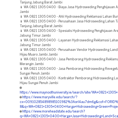
Tanjung Jabung Barat Jambi
📱 WA 0821 1305 0400 - Biaya Jasa Hydroseeding Penghijauan A
Jambi
📱 WA 0821 1305 0400 - Ahli Hydroseeding Reklamasi Lahan Bu
📱 WA 0821 1305 0400 - Perusahaan Jasa Hidroseeding Lahan 
Tanjung Jabung Barat Jambi
📱 WA 0821 1305 0400 - Spesialis Hydroseeding Penghijauan Ar
Jabung Timur Jambi
📱 WA 0821 1305 0400 - Layanan Hydroseeding Reklamasi Laha
Jabung Timur Jambi
📱 WA 0821 1305 0400 - Perusahaan Vendor Hydroseeding Land
Hijau Muaro Jambi Jambi
📱 WA 0821 1305 0400 - Jasa Pemborong Hydroseeding Reklama
Merangin Jambi
📱 WA 0821 1305 0400 - Jasa Pemborong Hidroseeding Reveget
Sungai Penuh Jambi
📱 WA 0821 1305 0400 - Kontraktor Pemborong Hidroseeding L
Hijau Sungai Penuh Jambi
🌐
https://www.maynoothuniversity.ie/search/site/WA+0821+13
🌐
https://www.maryville.edu/search/?
cx=009102854898985101982%3Aorl4au7dm6g&cof=FORID%
8&q=WA+0821+1305+0400+Harga+Hidroseeding+Green+Projec
🌐
https://www.moreheadstate.edu/search?
q=WA+0821+1305+0400+Harga+Jasa+Hidroseeding+Land+Scap