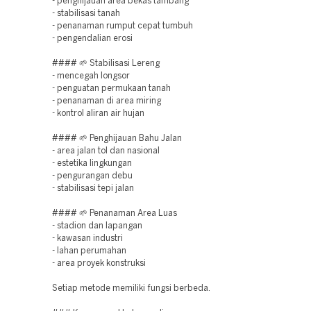
- penghijauan area bekas tambang
- stabilisasi tanah
- penanaman rumput cepat tumbuh
- pengendalian erosi
#### 🌱 Stabilisasi Lereng
- mencegah longsor
- penguatan permukaan tanah
- penanaman di area miring
- kontrol aliran air hujan
#### 🌱 Penghijauan Bahu Jalan
- area jalan tol dan nasional
- estetika lingkungan
- pengurangan debu
- stabilisasi tepi jalan
#### 🌱 Penanaman Area Luas
- stadion dan lapangan
- kawasan industri
- lahan perumahan
- area proyek konstruksi
Setiap metode memiliki fungsi berbeda.