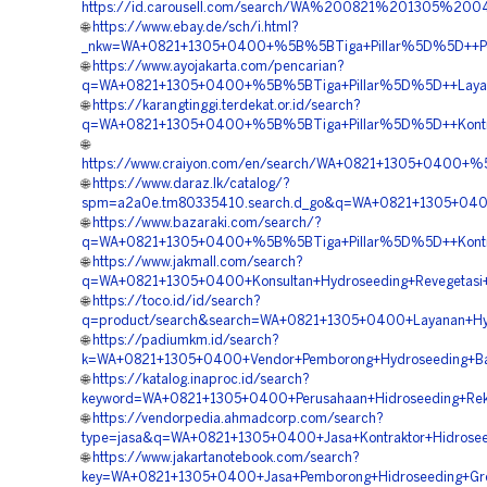
https://id.carousell.com/search/WA%200821%201305%2
🌐
https://www.ebay.de/sch/i.html?
_nkw=WA+0821+1305+0400+%5B%5BTiga+Pillar%5D%5D++Peru
🌐
https://www.ayojakarta.com/pencarian?
q=WA+0821+1305+0400+%5B%5BTiga+Pillar%5D%5D++Layana
🌐
https://karangtinggi.terdekat.or.id/search?
q=WA+0821+1305+0400+%5B%5BTiga+Pillar%5D%5D++Kontrak
🌐
https://www.craiyon.com/en/search/WA+0821+1305+0400+%
🌐
https://www.daraz.lk/catalog/?
spm=a2a0e.tm80335410.search.d_go&q=WA+0821+1305+0400
🌐
https://www.bazaraki.com/search/?
q=WA+0821+1305+0400+%5B%5BTiga+Pillar%5D%5D++Kontrak
🌐
https://www.jakmall.com/search?
q=WA+0821+1305+0400+Konsultan+Hydroseeding+Revegetasi
🌐
https://toco.id/id/search?
q=product/search&search=WA+0821+1305+0400+Layanan+Hydr
🌐
https://padiumkm.id/search?
k=WA+0821+1305+0400+Vendor+Pemborong+Hydroseeding+Ba
🌐
https://katalog.inaproc.id/search?
keyword=WA+0821+1305+0400+Perusahaan+Hidroseeding+Rek
🌐
https://vendorpedia.ahmadcorp.com/search?
type=jasa&q=WA+0821+1305+0400+Jasa+Kontraktor+Hidrose
🌐
https://www.jakartanotebook.com/search?
key=WA+0821+1305+0400+Jasa+Pemborong+Hidroseeding+Gre