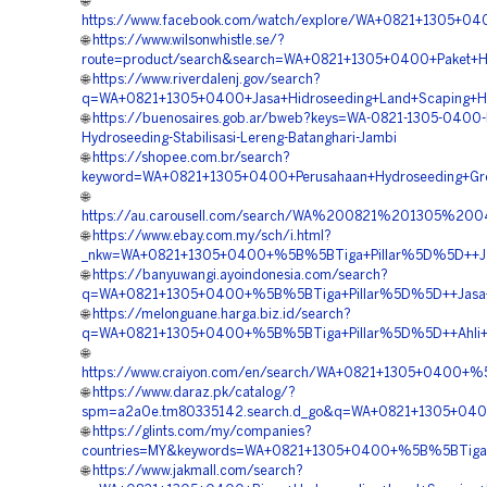
🌐
https://www.facebook.com/watch/explore/WA+0821+1305+040
🌐
https://www.wilsonwhistle.se/?
route=product/search&search=WA+0821+1305+0400+Paket+Hy
🌐
https://www.riverdalenj.gov/search?
q=WA+0821+1305+0400+Jasa+Hidroseeding+Land+Scaping+Hij
🌐
https://buenosaires.gob.ar/bweb?keys=WA-0821-1305-0400-
Hydroseeding-Stabilisasi-Lereng-Batanghari-Jambi
🌐
https://shopee.com.br/search?
keyword=WA+0821+1305+0400+Perusahaan+Hydroseeding+Gree
🌐
https://au.carousell.com/search/WA%200821%201305%
🌐
https://www.ebay.com.my/sch/i.html?
_nkw=WA+0821+1305+0400+%5B%5BTiga+Pillar%5D%5D++Jasa
🌐
https://banyuwangi.ayoindonesia.com/search?
q=WA+0821+1305+0400+%5B%5BTiga+Pillar%5D%5D++Jasa+Ko
🌐
https://melonguane.harga.biz.id/search?
q=WA+0821+1305+0400+%5B%5BTiga+Pillar%5D%5D++Ahli+Hi
🌐
https://www.craiyon.com/en/search/WA+0821+1305+0400+%5
🌐
https://www.daraz.pk/catalog/?
spm=a2a0e.tm80335142.search.d_go&q=WA+0821+1305+0400
🌐
https://glints.com/my/companies?
countries=MY&keywords=WA+0821+1305+0400+%5B%5BTiga+Pi
🌐
https://www.jakmall.com/search?