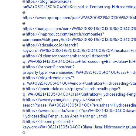
🌐
https://blog.fastwork.id/?
s=WA+0821+1305+0400+Kontraktor+Pemborong+Hidroseeding+
🌐
https://www.ruparupa.com/jual/WA%200821%201305%20
🌐
https://ruangjual.com/cari/WA%200821%201305%20040
🌐
https://inaproduct.com/search/companies?
companies%5Bquery%5D=WA%200821%201305%200400%20
🌐
https://adasale.co.id/search?
keyword=WA%200821%201305%200400%20Perusahaan%20
🌐
https://d.clemsonareachamber.org/list/search?
q=WA+0821+1305+0400+Jasa+Hidroseeding+Bahu+Jalan+Tol+
🌐
https://properti1.com/cari?
propertyType=warehouse&q=WA+0821+1305+0400+Jasa+Hidro
🌐
https://blog.stremio.com/?
s=WA+0821+1305+0400+Vendor+Kontraktor+Hidroseeding+Stab
🌐
https://janeiredale.co.uk/pages/search-results-page?
q=WA+0821+1305+0400+Jasa+Kontraktor+Hydroseeding+Pengh
🌐
https://www.wyomingcountyny.gov/Search?
searchPhrase=WA+0821+1305+0400+Perusahaan+Hydroseeding
🌐
https://www.csuci.edu/search/?q=WA-0821-1305-0400-Jasa
Hydroseeding-Penghijauan-Area-Merangin-Jambi
🌐
https://shopee.ph/search?
keyword=WA+0821+1305+0400+Biaya+Jasa+Hidroseeding+Land
🌐