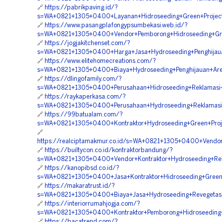
🔗
https://pabrikpaving.id/?
s=WA+0821+1305+0400+Layanan+Hidroseeding+Green+Project
🔗
https://www.pasangplafongypsumbekasi.web.id/?
s=WA+0821+1305+0400+Vendor+Pemborong+Hidroseeding+Gre
🔗
https://jogjakitchenset.com/?
s=WA+0821+1305+0400+Harga+Jasa+Hydroseeding+Penghijaua
🔗
https://www.elitehomecreations.com/?
s=WA+0821+1305+0400+Biaya+Hydroseeding+Penghijauan+Are
🔗
https://dlingofamily.com/?
s=WA+0821+1305+0400+Perusahaan+Hidroseeding+Reklamasi
🔗
https://raykaperkasa.com/?
s=WA+0821+1305+0400+Perusahaan+Hydroseeding+Reklamasi
🔗
https://99batualam.com/?
s=WA+0821+1305+0400+Kontraktor+Hydroseeding+Green+Proj
🔗
https://realciptamakmur.co.id/s=WA+0821+1305+0400+Vendo
🔗
https://builtycon.co.id/kontraktorbandung/?
s=WA+0821+1305+0400+Vendor+Kontraktor+Hydroseeding+Re
🔗
https://kanopibsd.co.id/?
s=WA+0821+1305+0400+Jasa+Kontraktor+Hidroseeding+Green+
🔗
https://makaratrust.id/?
s=WA+0821+1305+0400+Biaya+Jasa+Hydroseeding+Revegetasi
🔗
https://interiorrumahjogja.com/?
s=WA+0821+1305+0400+Kontraktor+Pemborong+Hidroseeding+
🔗
https://bacatrend.com/?