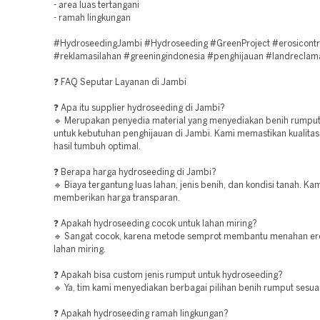
- area luas tertangani
- ramah lingkungan
#HydroseedingJambi #Hydroseeding #GreenProject #erosicontr
#reklamasilahan #greeningindonesia #penghijauan #landreclam
❓ FAQ Seputar Layanan di Jambi
❓ Apa itu supplier hydroseeding di Jambi?
🔹 Merupakan penyedia material yang menyediakan benih rumpu
untuk kebutuhan penghijauan di Jambi. Kami memastikan kualita
hasil tumbuh optimal.
❓ Berapa harga hydroseeding di Jambi?
🔹 Biaya tergantung luas lahan, jenis benih, dan kondisi tanah. Ka
memberikan harga transparan.
❓ Apakah hydroseeding cocok untuk lahan miring?
🔹 Sangat cocok, karena metode semprot membantu menahan er
lahan miring.
❓ Apakah bisa custom jenis rumput untuk hydroseeding?
🔹 Ya, tim kami menyediakan berbagai pilihan benih rumput sesua
❓ Apakah hydroseeding ramah lingkungan?