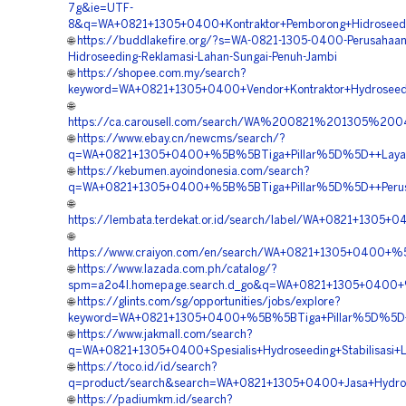
7g&ie=UTF-
8&q=WA+0821+1305+0400+Kontraktor+Pemborong+Hidroseedi
🌐
https://buddlakefire.org/?s=WA-0821-1305-0400-Perusahaan
Hidroseeding-Reklamasi-Lahan-Sungai-Penuh-Jambi
🌐
https://shopee.com.my/search?
keyword=WA+0821+1305+0400+Vendor+Kontraktor+Hydroseedi
🌐
https://ca.carousell.com/search/WA%200821%201305%20
🌐
https://www.ebay.cn/newcms/search/?
q=WA+0821+1305+0400+%5B%5BTiga+Pillar%5D%5D++Layana
🌐
https://kebumen.ayoindonesia.com/search?
q=WA+0821+1305+0400+%5B%5BTiga+Pillar%5D%5D++Perusah
🌐
https://lembata.terdekat.or.id/search/label/WA+0821+130
🌐
https://www.craiyon.com/en/search/WA+0821+1305+0400+%
🌐
https://www.lazada.com.ph/catalog/?
spm=a2o4l.homepage.search.d_go&q=WA+0821+1305+0400+%
🌐
https://glints.com/sg/opportunities/jobs/explore?
keyword=WA+0821+1305+0400+%5B%5BTiga+Pillar%5D%5D++
🌐
https://www.jakmall.com/search?
q=WA+0821+1305+0400+Spesialis+Hydroseeding+Stabilisasi+
🌐
https://toco.id/id/search?
q=product/search&search=WA+0821+1305+0400+Jasa+Hydros
🌐
https://padiumkm.id/search?