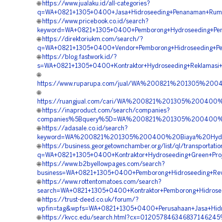
🌐
https://www.jualaku.id/all-categories?
q=WA+0821+1305+0400+Jasa+Hidroseeding+Penanaman+Rump
🌐
https://www.pricebook.co.id/search?
keyword=WA+0821+1305+0400+Pemborong+Hydroseeding+Pen
🌐
https://direktoriukm.com/search/?
q=WA+0821+1305+0400+Vendor+Pemborong+Hidroseeding+Pe
🌐
https://blog.fastwork.id/?
s=WA+0821+1305+0400+Kontraktor+Hydroseeding+Reklamasi+
🌐
https://www.ruparupa.com/jual/WA%200821%201305%20
🌐
https://ruangjual.com/cari/WA%200821%201305%20040
🌐
https://inaproduct.com/search/companies?
companies%5Bquery%5D=WA%200821%201305%200400%20
🌐
https://adasale.co.id/search?
keyword=WA%200821%201305%200400%20Biaya%20Hydro
🌐
https://business.georgetownchamber.org/list/ql/transportati
q=WA+0821+1305+0400+Kontraktor+Hydroseeding+Green+Proj
🌐
https://www.b2byellowpages.com/search?
business=WA+0821+1305+0400+Pemborong+Hidroseeding+Rev
🌐
https://www.rottentomatoes.com/search?
search=WA+0821+1305+0400+Kontraktor+Pemborong+Hidrosee
🌐
https://trust-deed.co.uk/forum/?
wpfin=tag&wpfs=WA+0821+1305+0400+Perusahaan+Jasa+Hidr
🌐
https://kvcc.edu/search.html?cx=012057846346837146245