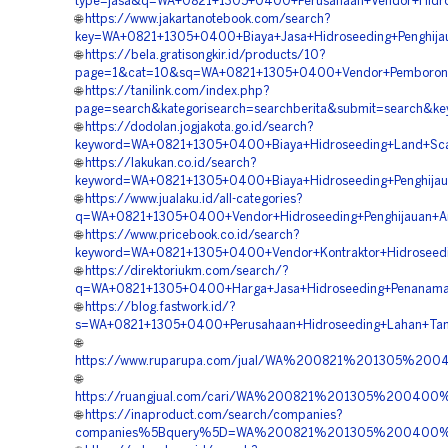
type=jasa&q=WA+0821+1305+0400+Perusahaan+Vendor+Hidr
🌐
https://www.jakartanotebook.com/search?
key=WA+0821+1305+0400+Biaya+Jasa+Hidroseeding+Penghija
🌐
https://bela.gratisongkir.id/products/10?
page=1&cat=10&sq=WA+0821+1305+0400+Vendor+Pemborong+H
🌐
https://tanilink.com/index.php?
page=search&kategorisearch=searchberita&submit=search&
🌐
https://dodolan.jogjakota.go.id/search?
keyword=WA+0821+1305+0400+Biaya+Hidroseeding+Land+Sca
🌐
https://lakukan.co.id/search?
keyword=WA+0821+1305+0400+Biaya+Hidroseeding+Penghija
🌐
https://www.jualaku.id/all-categories?
q=WA+0821+1305+0400+Vendor+Hidroseeding+Penghijauan+A
🌐
https://www.pricebook.co.id/search?
keyword=WA+0821+1305+0400+Vendor+Kontraktor+Hidroseed
🌐
https://direktoriukm.com/search/?
q=WA+0821+1305+0400+Harga+Jasa+Hidroseeding+Penanam
🌐
https://blog.fastwork.id/?
s=WA+0821+1305+0400+Perusahaan+Hidroseeding+Lahan+Ta
🌐
https://www.ruparupa.com/jual/WA%200821%201305%20
🌐
https://ruangjual.com/cari/WA%200821%201305%200400
🌐
https://inaproduct.com/search/companies?
companies%5Bquery%5D=WA%200821%201305%200400%2