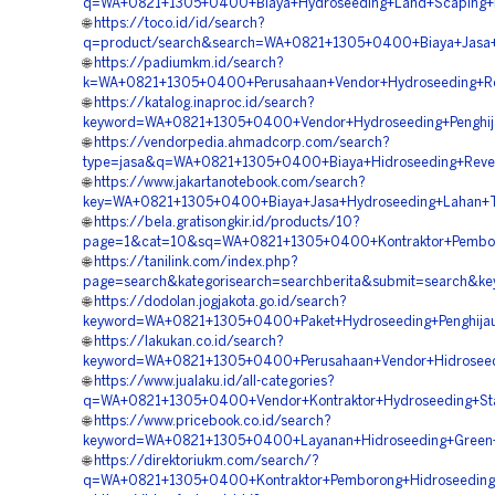
q=WA+0821+1305+0400+Biaya+Hydroseeding+Land+Scaping+H
🌐
https://toco.id/id/search?
q=product/search&search=WA+0821+1305+0400+Biaya+Jasa+H
🌐
https://padiumkm.id/search?
k=WA+0821+1305+0400+Perusahaan+Vendor+Hydroseeding+Re
🌐
https://katalog.inaproc.id/search?
keyword=WA+0821+1305+0400+Vendor+Hydroseeding+Penghij
🌐
https://vendorpedia.ahmadcorp.com/search?
type=jasa&q=WA+0821+1305+0400+Biaya+Hidroseeding+Reveg
🌐
https://www.jakartanotebook.com/search?
key=WA+0821+1305+0400+Biaya+Jasa+Hydroseeding+Lahan+
🌐
https://bela.gratisongkir.id/products/10?
page=1&cat=10&sq=WA+0821+1305+0400+Kontraktor+Pemboro
🌐
https://tanilink.com/index.php?
page=search&kategorisearch=searchberita&submit=search&k
🌐
https://dodolan.jogjakota.go.id/search?
keyword=WA+0821+1305+0400+Paket+Hydroseeding+Penghija
🌐
https://lakukan.co.id/search?
keyword=WA+0821+1305+0400+Perusahaan+Vendor+Hidroseed
🌐
https://www.jualaku.id/all-categories?
q=WA+0821+1305+0400+Vendor+Kontraktor+Hydroseeding+Stab
🌐
https://www.pricebook.co.id/search?
keyword=WA+0821+1305+0400+Layanan+Hidroseeding+Green+
🌐
https://direktoriukm.com/search/?
q=WA+0821+1305+0400+Kontraktor+Pemborong+Hidroseedin