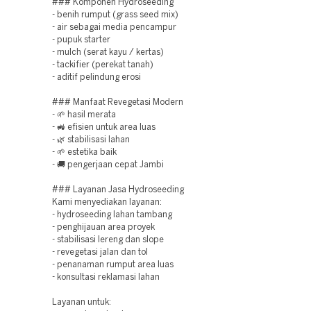
### Komponen Hydroseeding
- benih rumput (grass seed mix)
- air sebagai media pencampur
- pupuk starter
- mulch (serat kayu / kertas)
- tackifier (perekat tanah)
- aditif pelindung erosi
### Manfaat Revegetasi Modern
- 🌱 hasil merata
- 🚜 efisien untuk area luas
- 🌿 stabilisasi lahan
- 🌱 estetika baik
- 🚚 pengerjaan cepat Jambi
### Layanan Jasa Hydroseeding
Kami menyediakan layanan:
- hydroseeding lahan tambang
- penghijauan area proyek
- stabilisasi lereng dan slope
- revegetasi jalan dan tol
- penanaman rumput area luas
- konsultasi reklamasi lahan
Layanan untuk: