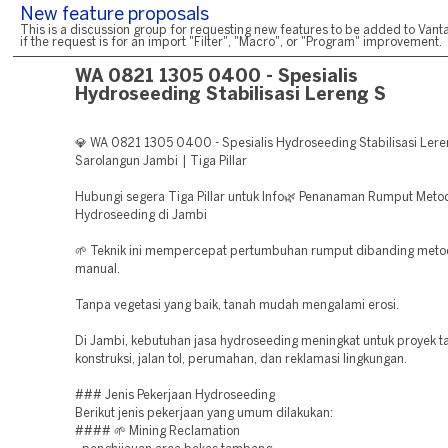
New feature proposals
This is a discussion group for requesting new features to be added to Vanta
if the request is for an import "Filter", "Macro", or "Program" improvement.
WA 0821 1305 0400 - Spesialis
Hydroseeding Stabilisasi Lereng S
💎 WA 0821 1305 0400 - Spesialis Hydroseeding Stabilisasi Lere
Sarolangun Jambi | Tiga Pillar
Hubungi segera Tiga Pillar untuk Info🌿 Penanaman Rumput Meto
Hydroseeding di Jambi
🌱 Teknik ini mempercepat pertumbuhan rumput dibanding met
manual.
Tanpa vegetasi yang baik, tanah mudah mengalami erosi.
Di Jambi, kebutuhan jasa hydroseeding meningkat untuk proyek 
konstruksi, jalan tol, perumahan, dan reklamasi lingkungan.
### Jenis Pekerjaan Hydroseeding
Berikut jenis pekerjaan yang umum dilakukan:
#### 🌱 Mining Reclamation