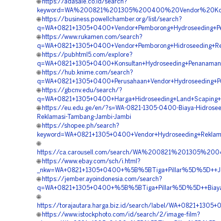
🌐
https://adasale.co.id/search?
keyword=WA%200821%201305%200400%20Vendor%20Kont
🌐
https://business.powellchamber.org/list/search?
q=WA+0821+1305+0400+Vendor+Pemborong+Hydroseeding+P
🌐
https://www.rukamen.com/search?
q=WA+0821+1305+0400+Vendor+Pemborong+Hidroseeding+Re
🌐
https://pubhtml5.com/explore?
q=WA+0821+1305+0400+Konsultan+Hydroseeding+Penanaman
🌐
https://hub.knime.com/search?
q=WA+0821+1305+0400+Perusahaan+Vendor+Hydroseeding+P
🌐
https://gbcnv.edu/search/?
q=WA+0821+1305+0400+Harga+Hidroseeding+Land+Scaping+
🌐
https://eu.edu.ge/en/?s=WA-0821-1305-0400-Biaya-Hidrosee
Reklamasi-Tambang-Jambi-Jambi
🌐
https://shopee.ph/search?
keyword=WA+0821+1305+0400+Vendor+Hydroseeding+Reklam
🌐
https://ca.carousell.com/search/WA%200821%201305%
🌐
https://www.ebay.com/sch/i.html?
_nkw=WA+0821+1305+0400+%5B%5BTiga+Pillar%5D%5D++Jasa
🌐
https://jember.ayoindonesia.com/search?
q=WA+0821+1305+0400+%5B%5BTiga+Pillar%5D%5D++Biaya+H
🌐
https://torajautara.harga.biz.id/search/label/WA+0821+
🌐
https://www.istockphoto.com/id/search/2/image-film?