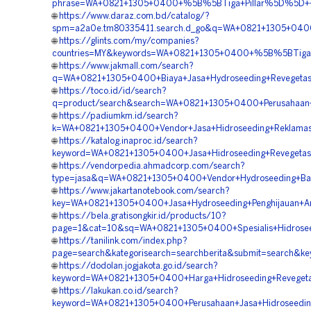
phrase=WA+0821+1305+0400+%5B%5BTiga+Pillar%5D%5D++Pe
🌐
https://www.daraz.com.bd/catalog/?
spm=a2a0e.tm80335411.search.d_go&q=WA+0821+1305+0400+
🌐
https://glints.com/my/companies?
countries=MY&keywords=WA+0821+1305+0400+%5B%5BTiga+Pi
🌐
https://www.jakmall.com/search?
q=WA+0821+1305+0400+Biaya+Jasa+Hydroseeding+Revegetas
🌐
https://toco.id/id/search?
q=product/search&search=WA+0821+1305+0400+Perusahaan+J
🌐
https://padiumkm.id/search?
k=WA+0821+1305+0400+Vendor+Jasa+Hidroseeding+Reklamas
🌐
https://katalog.inaproc.id/search?
keyword=WA+0821+1305+0400+Jasa+Hidroseeding+Revegetas
🌐
https://vendorpedia.ahmadcorp.com/search?
type=jasa&q=WA+0821+1305+0400+Vendor+Hydroseeding+Bah
🌐
https://www.jakartanotebook.com/search?
key=WA+0821+1305+0400+Jasa+Hydroseeding+Penghijauan+A
🌐
https://bela.gratisongkir.id/products/10?
page=1&cat=10&sq=WA+0821+1305+0400+Spesialis+Hidroseed
🌐
https://tanilink.com/index.php?
page=search&kategorisearch=searchberita&submit=search
🌐
https://dodolan.jogjakota.go.id/search?
keyword=WA+0821+1305+0400+Harga+Hidroseeding+Revegeta
🌐
https://lakukan.co.id/search?
keyword=WA+0821+1305+0400+Perusahaan+Jasa+Hidroseedin