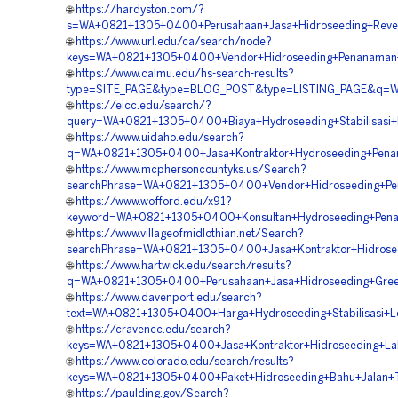
🌐
https://hardyston.com/?
s=WA+0821+1305+0400+Perusahaan+Jasa+Hidroseeding+Reveg
🌐
https://www.url.edu/ca/search/node?
keys=WA+0821+1305+0400+Vendor+Hidroseeding+Penanaman+
🌐
https://www.calmu.edu/hs-search-results?
type=SITE_PAGE&type=BLOG_POST&type=LISTING_PAGE&q=WA
🌐
https://eicc.edu/search/?
query=WA+0821+1305+0400+Biaya+Hydroseeding+Stabilisasi
🌐
https://www.uidaho.edu/search?
q=WA+0821+1305+0400+Jasa+Kontraktor+Hydroseeding+Pena
🌐
https://www.mcphersoncountyks.us/Search?
searchPhrase=WA+0821+1305+0400+Vendor+Hidroseeding+Pen
🌐
https://www.wofford.edu/x91?
keyword=WA+0821+1305+0400+Konsultan+Hydroseeding+Pen
🌐
https://www.villageofmidlothian.net/Search?
searchPhrase=WA+0821+1305+0400+Jasa+Kontraktor+Hidrosee
🌐
https://www.hartwick.edu/search/results?
q=WA+0821+1305+0400+Perusahaan+Jasa+Hidroseeding+Green
🌐
https://www.davenport.edu/search?
text=WA+0821+1305+0400+Harga+Hydroseeding+Stabilisasi+L
🌐
https://cravencc.edu/search?
keys=WA+0821+1305+0400+Jasa+Kontraktor+Hidroseeding+L
🌐
https://www.colorado.edu/search/results?
keys=WA+0821+1305+0400+Paket+Hidroseeding+Bahu+Jalan+
🌐
https://paulding.gov/Search?