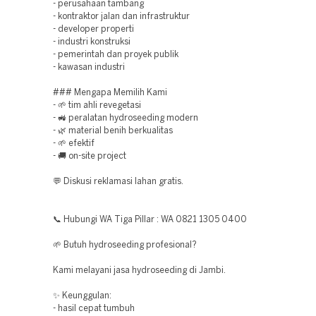
- perusahaan tambang
- kontraktor jalan dan infrastruktur
- developer properti
- industri konstruksi
- pemerintah dan proyek publik
- kawasan industri
### Mengapa Memilih Kami
- 🌱 tim ahli revegetasi
- 🚜 peralatan hydroseeding modern
- 🌿 material benih berkualitas
- 🌱 efektif
- 🚚 on-site project
💬 Diskusi reklamasi lahan gratis.
📞 Hubungi WA Tiga Pillar : WA 0821 1305 0400
🌱 Butuh hydroseeding profesional?
Kami melayani jasa hydroseeding di Jambi.
✨ Keunggulan:
- hasil cepat tumbuh