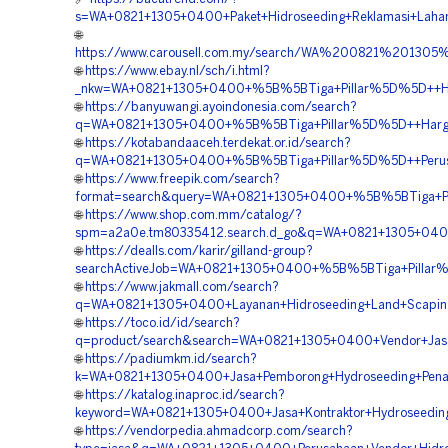
s=WA+0821+1305+0400+Paket+Hidroseeding+Reklamasi+Laha
🌐
https://www.carousell.com.my/search/WA%200821%201
🌐
https://www.ebay.nl/sch/i.html?
_nkw=WA+0821+1305+0400+%5B%5BTiga+Pillar%5D%5D++Harg
🌐
https://banyuwangi.ayoindonesia.com/search?
q=WA+0821+1305+0400+%5B%5BTiga+Pillar%5D%5D++Harga+
🌐
https://kotabandaaceh.terdekat.or.id/search?
q=WA+0821+1305+0400+%5B%5BTiga+Pillar%5D%5D++Perusah
🌐
https://www.freepik.com/search?
format=search&query=WA+0821+1305+0400+%5B%5BTiga+Pill
🌐
https://www.shop.com.mm/catalog/?
spm=a2a0e.tm80335412.search.d_go&q=WA+0821+1305+0400
🌐
https://dealls.com/karir/gilland-group?
searchActiveJob=WA+0821+1305+0400+%5B%5BTiga+Pillar%5
🌐
https://www.jakmall.com/search?
q=WA+0821+1305+0400+Layanan+Hidroseeding+Land+Scaping
🌐
https://toco.id/id/search?
q=product/search&search=WA+0821+1305+0400+Vendor+Jasa
🌐
https://padiumkm.id/search?
k=WA+0821+1305+0400+Jasa+Pemborong+Hydroseeding+Pen
🌐
https://katalog.inaproc.id/search?
keyword=WA+0821+1305+0400+Jasa+Kontraktor+Hydroseedin
🌐
https://vendorpedia.ahmadcorp.com/search?