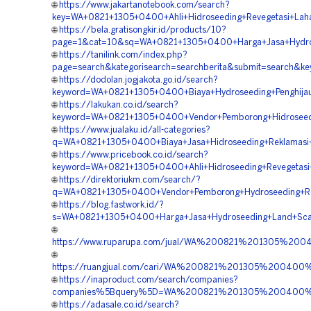
🌐
https://www.jakartanotebook.com/search?
key=WA+0821+1305+0400+Ahli+Hidroseeding+Revegetasi+Laha
🌐
https://bela.gratisongkir.id/products/10?
page=1&cat=10&sq=WA+0821+1305+0400+Harga+Jasa+Hydrose
🌐
https://tanilink.com/index.php?
page=search&kategorisearch=searchberita&submit=search&k
🌐
https://dodolan.jogjakota.go.id/search?
keyword=WA+0821+1305+0400+Biaya+Hydroseeding+Penghijaua
🌐
https://lakukan.co.id/search?
keyword=WA+0821+1305+0400+Vendor+Pemborong+Hidroseedin
🌐
https://www.jualaku.id/all-categories?
q=WA+0821+1305+0400+Biaya+Jasa+Hidroseeding+Reklamasi+
🌐
https://www.pricebook.co.id/search?
keyword=WA+0821+1305+0400+Ahli+Hidroseeding+Revegetasi+
🌐
https://direktoriukm.com/search/?
q=WA+0821+1305+0400+Vendor+Pemborong+Hydroseeding+Rek
🌐
https://blog.fastwork.id/?
s=WA+0821+1305+0400+Harga+Jasa+Hydroseeding+Land+Scapi
🌐
https://www.ruparupa.com/jual/WA%200821%201305%20
🌐
https://ruangjual.com/cari/WA%200821%201305%20040
🌐
https://inaproduct.com/search/companies?
companies%5Bquery%5D=WA%200821%201305%200400%20
🌐
https://adasale.co.id/search?