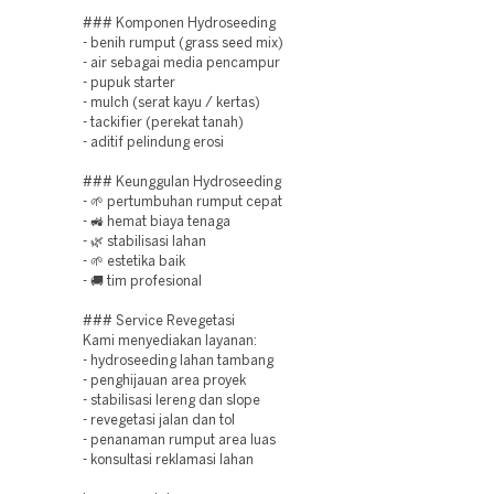
### Komponen Hydroseeding
- benih rumput (grass seed mix)
- air sebagai media pencampur
- pupuk starter
- mulch (serat kayu / kertas)
- tackifier (perekat tanah)
- aditif pelindung erosi
### Keunggulan Hydroseeding
- 🌱 pertumbuhan rumput cepat
- 🚜 hemat biaya tenaga
- 🌿 stabilisasi lahan
- 🌱 estetika baik
- 🚚 tim profesional
### Service Revegetasi
Kami menyediakan layanan:
- hydroseeding lahan tambang
- penghijauan area proyek
- stabilisasi lereng dan slope
- revegetasi jalan dan tol
- penanaman rumput area luas
- konsultasi reklamasi lahan