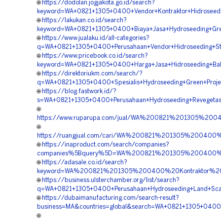
🌐
https://dodolan.jogjakota.go.id/search?
keyword=WA+0821+1305+0400+Vendor+Kontraktor+Hidroseedin
🌐
https://lakukan.co.id/search?
keyword=WA+0821+1305+0400+Biaya+Jasa+Hydroseeding+Green
🌐
https://www.jualaku.id/all-categories?
q=WA+0821+1305+0400+Perusahaan+Vendor+Hidroseeding+Stabi
🌐
https://www.pricebook.co.id/search?
keyword=WA+0821+1305+0400+Harga+Jasa+Hidroseeding+Bahu+
🌐
https://direktoriukm.com/search/?
q=WA+0821+1305+0400+Spesialis+Hydroseeding+Green+Project
🌐
https://blog.fastwork.id/?
s=WA+0821+1305+0400+Perusahaan+Hydroseeding+Revegetasi+
🌐
https://www.ruparupa.com/jual/WA%200821%201305%200
🌐
https://ruangjual.com/cari/WA%200821%201305%200400
🌐
https://inaproduct.com/search/companies?
companies%5Bquery%5D=WA%200821%201305%200400%20J
🌐
https://adasale.co.id/search?
keyword=WA%200821%201305%200400%20Kontraktor%20Hi
🌐
https://business.ulsterchamber.org/list/search?
q=WA+0821+1305+0400+Perusahaan+Hydroseeding+Land+Scapi
🌐
https://dubaimanufacturing.com/search-result?
business=MA&countries=global&search=WA+0821+1305+0400+Bi
🌐