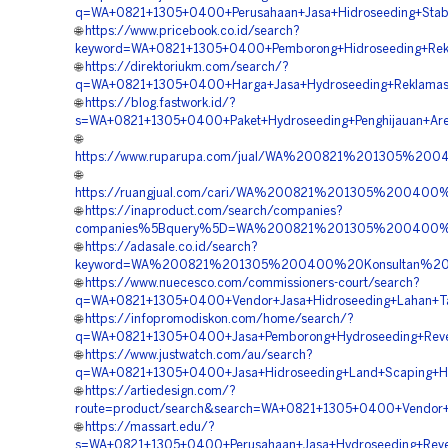
q=WA+0821+1305+0400+Perusahaan+Jasa+Hidroseeding+Stabili
🌐
https://www.pricebook.co.id/search?
keyword=WA+0821+1305+0400+Pemborong+Hidroseeding+Rekl
🌐
https://direktoriukm.com/search/?
q=WA+0821+1305+0400+Harga+Jasa+Hydroseeding+Reklamasi+
🌐
https://blog.fastwork.id/?
s=WA+0821+1305+0400+Paket+Hydroseeding+Penghijauan+Area
🌐
https://www.ruparupa.com/jual/WA%200821%201305%200
🌐
https://ruangjual.com/cari/WA%200821%201305%200400
🌐
https://inaproduct.com/search/companies?
companies%5Bquery%5D=WA%200821%201305%200400%20
🌐
https://adasale.co.id/search?
keyword=WA%200821%201305%200400%20Konsultan%20Hy
🌐
https://www.nuecesco.com/commissioners-court/search?
q=WA+0821+1305+0400+Vendor+Jasa+Hidroseeding+Lahan+Ta
🌐
https://infopromodiskon.com/home/search/?
q=WA+0821+1305+0400+Jasa+Pemborong+Hydroseeding+Revege
🌐
https://www.justwatch.com/au/search?
q=WA+0821+1305+0400+Jasa+Hidroseeding+Land+Scaping+Hij
🌐
https://artiedesign.com/?
route=product/search&search=WA+0821+1305+0400+Vendor+Hy
🌐
https://massart.edu/?
s=WA+0821+1305+0400+Perusahaan+Jasa+Hydroseeding+Revege