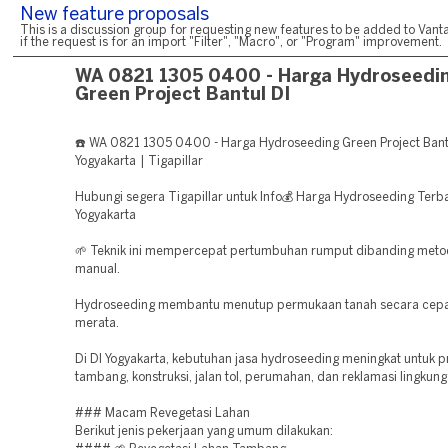
New feature proposals
This is a discussion group for requesting new features to be added to Vanta
if the request is for an import "Filter", "Macro", or "Program" improvement.
WA 0821 1305 0400 - Harga Hydroseedi
Green Project Bantul DI
☎️ WA 0821 1305 0400 - Harga Hydroseeding Green Project Bant
Yogyakarta | Tigapillar
Hubungi segera Tigapillar untuk Info💰 Harga Hydroseeding Terba
Yogyakarta
🌱 Teknik ini mempercepat pertumbuhan rumput dibanding met
manual.
Hydroseeding membantu menutup permukaan tanah secara cepa
merata.
Di DI Yogyakarta, kebutuhan jasa hydroseeding meningkat untuk p
tambang, konstruksi, jalan tol, perumahan, dan reklamasi lingkung
### Macam Revegetasi Lahan
Berikut jenis pekerjaan yang umum dilakukan: