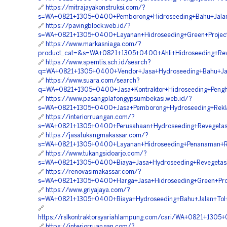
🔗
https://mitrajayakonstruksi.com/?
s=WA+0821+1305+0400+Pemborong+Hidroseeding+Bahu+Jalan+
🔗
https://pavingblock.web.id/?
s=WA+0821+1305+0400+Layanan+Hidroseeding+Green+Project+
🔗
https://www.markasniaga.com/?
product_cat=&s=WA+0821+1305+0400+Ahli+Hidroseeding+Reve
🔗
https://www.spemtis.sch.id/search?
q=WA+0821+1305+0400+Vendor+Jasa+Hydroseeding+Bahu+Jala
🔗
https://www.suara.com/search?
q=WA+0821+1305+0400+Jasa+Kontraktor+Hidroseeding+Penghi
🔗
https://www.pasangplafongypsumbekasi.web.id/?
s=WA+0821+1305+0400+Jasa+Pemborong+Hydroseeding+Reklam
🔗
https://interiorruangan.com/?
s=WA+0821+1305+0400+Perusahaan+Hydroseeding+Revegetasi
🔗
https://jasatukangmakassar.com/?
s=WA+0821+1305+0400+Layanan+Hidroseeding+Penanaman+Ru
🔗
https://www.tukangsidoarjo.com/?
s=WA+0821+1305+0400+Biaya+Jasa+Hydroseeding+Revegetasi
🔗
https://renovasimakassar.com/?
s=WA+0821+1305+0400+Harga+Jasa+Hidroseeding+Green+Proje
🔗
https://www.griyajaya.com/?
s=WA+0821+1305+0400+Biaya+Hydroseeding+Bahu+Jalan+Tol+
🔗
https://rslkontraktorsyariahlampung.com/cari/WA+0821+1305+
🔗
https://interiorruangan.com/?