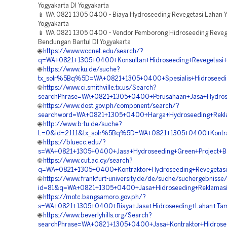
Yogyakarta DI Yogyakarta
📱 WA 0821 1305 0400 - Biaya Hydroseeding Revegetasi Lahan Y
Yogyakarta
📱 WA 0821 1305 0400 - Vendor Pemborong Hidroseeding Reveg
Bendungan Bantul DI Yogyakarta
🌐
https://www.wccnet.edu/search/?
q=WA+0821+1305+0400+Konsultan+Hidroseeding+Revegetasi+B
🌐
https://www.ku.de/suche?
tx_solr%5Bq%5D=WA+0821+1305+0400+Spesialis+Hidroseeding
🌐
https://www.ci.smithville.tx.us/Search?
searchPhrase=WA+0821+1305+0400+Perusahaan+Jasa+Hydrosee
🌐
https://www.dost.gov.ph/component/search/?
searchword=WA+0821+1305+0400+Harga+Hydroseeding+Reklam
🌐
http://www.b-tu.de/suche?
L=0&id=2111&tx_solr%5Bq%5D=WA+0821+1305+0400+Kontrakt
🌐
https://bluecc.edu/?
s=WA+0821+1305+0400+Jasa+Hydroseeding+Green+Project+Ban
🌐
https://www.cut.ac.cy/search?
q=WA+0821+1305+0400+Kontraktor+Hydroseeding+Revegetasi+
🌐
https://www.frankfurt-university.de/de/suche/suchergebnisse
id=81&q=WA+0821+1305+0400+Jasa+Hidroseeding+Reklamasi+
🌐
https://motc.bangsamoro.gov.ph/?
s=WA+0821+1305+0400+Biaya+Jasa+Hidroseeding+Lahan+Tamb
🌐
https://www.beverlyhills.org/Search?
searchPhrase=WA+0821+1305+0400+Jasa+Kontraktor+Hidrosee