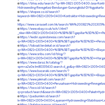
🌐
https://bhsu.edu/search/?q=WA-0821-1305-0400-Jasa-Kontra
Hidroseeding-Revegetasi-Bendungan-Gunungkidul-DI-Yogyakarta
🌐
https://shopee.co.id/search?
keyword=WA+0821+1305+0400+Kontraktor+Hidroseeding+Reveg
🌐
https://www.carousell.com.hk/search/WA%200821%2013
🌐
https://www.ebay.co.uk/sch/i.html?
_nkw=WA+0821+1305+0400+%5B%5BTigapillar%5D%5D++Perusa
🌐
https://kediri.ayoindonesia.com/search?
q=WA+0821+1305+0400+%5B%5BTigapillar%5D%5D++Perusaha
🌐
https://toboali.terdekat.or.id/search?
q=WA+0821+1305+0400+%5B%5BTigapillar%5D%5D++Biaya+Hi
🌐
https://www.sribu.com/id/blog/?
s=WA+0821+1305+0400+%5B%5BTigapillar%5D%5D++Harga+Hy
🌐
https://www.daraz.lk/catalog/?
spm=a2a0e.tm80335410.search.d_go&q=WA+0821+1305+0400
🌐
https://www.bazaraki.com/search/?
q=WA+0821+1305+0400+%5B%5BTigapillar%5D%5D++Biaya+Hi
🌐
https://www.jakmall.com/search?
q=WA+0821+1305+0400+Perusahaan+Hidroseeding+Revegetasi
🌐
https://toco.id/id/search?
q=product/search&search=WA+0821+1305+0400+Paket+Hydro
🌐
https://padiumkm.id/search?
k=WA+0821+1305+0400+Layanan+Hydroseeding+Stabilisasi+Le
🌐
https://katalog.inaproc.id/search?