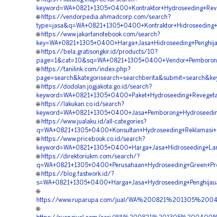
keyword=WA+0821+1305+0400+Kontraktor+Hydroseeding+Reve
🌐
https://vendorpedia.ahmadcorp.com/search?
type=jasa&q=WA+0821+1305+0400+Kontraktor+Hidroseeding+
🌐
https://www.jakartanotebook.com/search?
key=WA+0821+1305+0400+Harga+Jasa+Hidroseeding+Penghija
🌐
https://bela.gratisongkir.id/products/10?
page=1&cat=10&sq=WA+0821+1305+0400+Vendor+Pemborong+
🌐
https://tanilink.com/index.php?
page=search&kategorisearch=searchberita&submit=search&
🌐
https://dodolan.jogjakota.go.id/search?
keyword=WA+0821+1305+0400+Paket+Hydroseeding+Revegetas
🌐
https://lakukan.co.id/search?
keyword=WA+0821+1305+0400+Jasa+Pemborong+Hydroseeding+
🌐
https://www.jualaku.id/all-categories?
q=WA+0821+1305+0400+Konsultan+Hydroseeding+Reklamasi+
🌐
https://www.pricebook.co.id/search?
keyword=WA+0821+1305+0400+Harga+Jasa+Hidroseeding+Land
🌐
https://direktoriukm.com/search/?
q=WA+0821+1305+0400+Perusahaan+Hydroseeding+Green+Proj
🌐
https://blog.fastwork.id/?
s=WA+0821+1305+0400+Harga+Jasa+Hydroseeding+Penghijaua
🌐
https://www.ruparupa.com/jual/WA%200821%201305%20
🌐