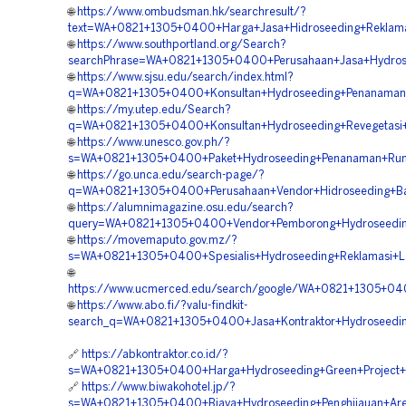
🌐
https://www.ombudsman.hk/searchresult/?
text=WA+0821+1305+0400+Harga+Jasa+Hidroseeding+Reklama
🌐
https://www.southportland.org/Search?
searchPhrase=WA+0821+1305+0400+Perusahaan+Jasa+Hydrosee
🌐
https://www.sjsu.edu/search/index.html?
q=WA+0821+1305+0400+Konsultan+Hydroseeding+Penanaman+
🌐
https://my.utep.edu/Search?
q=WA+0821+1305+0400+Konsultan+Hydroseeding+Revegetasi+
🌐
https://www.unesco.gov.ph/?
s=WA+0821+1305+0400+Paket+Hydroseeding+Penanaman+Rump
🌐
https://go.unca.edu/search-page/?
q=WA+0821+1305+0400+Perusahaan+Vendor+Hidroseeding+Bahu
🌐
https://alumnimagazine.osu.edu/search?
query=WA+0821+1305+0400+Vendor+Pemborong+Hydroseeding+
🌐
https://movemaputo.gov.mz/?
s=WA+0821+1305+0400+Spesialis+Hydroseeding+Reklamasi+L
🌐
https://www.ucmerced.edu/search/google/WA+0821+1305+040
🌐
https://www.abo.fi/?valu-findkit-
search_q=WA+0821+1305+0400+Jasa+Kontraktor+Hydroseeding
🔗
https://abkontraktor.co.id/?
s=WA+0821+1305+0400+Harga+Hydroseeding+Green+Project+S
🔗
https://www.biwakohotel.jp/?
s=WA+0821+1305+0400+Biaya+Hydroseeding+Penghijauan+Area