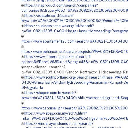
https://ruangjual.com/cari/WA%200821%201305%20040
🌐
https://inaproduct.com/search/companies?
companies%5Bquery%5D=WA%200821%201305%200400%20V
🌐
https://adasale.co.id/search?
keyword=WA%200821%201305%200400%20Vendor%20Pemb
🌐
https://business.acec-wa.org/list/search?
q=WA+0821+1305+0400+Harga+Jasa+Hidroseeding+Revegetasi
🌐
https://www.apartemen123.com/search/WA+0821+1305+0400+
🌐
https://www.behance.net/search/projects/WA+0821+1305+04
🌐
https://www.neweracap.eu/it-it/search?
options%5Bprefix%5D=last&page=43&q=WA+0821+1305+0400+B
🌐 napavalley.edu/search/?
q=WA+0821+1305+0400+Vendor+Kontraktor+Hidroseeding+Rek
🌐
https://www.southportland.org/Search?searchPhrase=WA-082
0400-Perusahaan-Vendor-Hydroseeding-Penanaman-Rumput-Ce
DI-Yogyakarta
🌐
https://shopee.com.br/search?
keyword=WA+0821+1305+0400+Ahli+Hydroseeding+Land+Scapi
🌐
https://www.carousell.ph/search/WA%200821%201305%20
🌐
https://www.ebay.com.my/sch/i.html?
_nkw=WA+0821+1305+0400+%5B%5BTigapillar%5D%5D++Harga+
🌐
https://kendal.ayoindonesia.com/search?