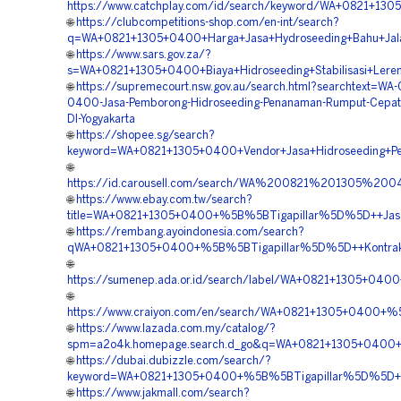
https://www.catchplay.com/id/search/keyword/WA+0821+1305
🌐
https://clubcompetitions-shop.com/en-int/search?
q=WA+0821+1305+0400+Harga+Jasa+Hydroseeding+Bahu+Jalan
🌐
https://www.sars.gov.za/?
s=WA+0821+1305+0400+Biaya+Hidroseeding+Stabilisasi+Leren
🌐
https://supremecourt.nsw.gov.au/search.html?searchtext=WA-
0400-Jasa-Pemborong-Hidroseeding-Penanaman-Rumput-Cepat-
DI-Yogyakarta
🌐
https://shopee.sg/search?
keyword=WA+0821+1305+0400+Vendor+Jasa+Hidroseeding+Pe
🌐
https://id.carousell.com/search/WA%200821%201305%20
🌐
https://www.ebay.com.tw/search?
title=WA+0821+1305+0400+%5B%5BTigapillar%5D%5D++Jasa+
🌐
https://rembang.ayoindonesia.com/search?
qWA+0821+1305+0400+%5B%5BTigapillar%5D%5D++Kontraktor
🌐
https://sumenep.ada.or.id/search/label/WA+0821+1305+04
🌐
https://www.craiyon.com/en/search/WA+0821+1305+0400+%5
🌐
https://www.lazada.com.my/catalog/?
spm=a2o4k.homepage.search.d_go&q=WA+0821+1305+0400+%5
🌐
https://dubai.dubizzle.com/search/?
keyword=WA+0821+1305+0400+%5B%5BTigapillar%5D%5D++Per
🌐
https://www.jakmall.com/search?