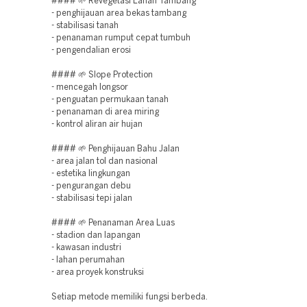
#### 🌱 Revegetasi Lahan Tambang
- penghijauan area bekas tambang
- stabilisasi tanah
- penanaman rumput cepat tumbuh
- pengendalian erosi
#### 🌱 Slope Protection
- mencegah longsor
- penguatan permukaan tanah
- penanaman di area miring
- kontrol aliran air hujan
#### 🌱 Penghijauan Bahu Jalan
- area jalan tol dan nasional
- estetika lingkungan
- pengurangan debu
- stabilisasi tepi jalan
#### 🌱 Penanaman Area Luas
- stadion dan lapangan
- kawasan industri
- lahan perumahan
- area proyek konstruksi
Setiap metode memiliki fungsi berbeda.