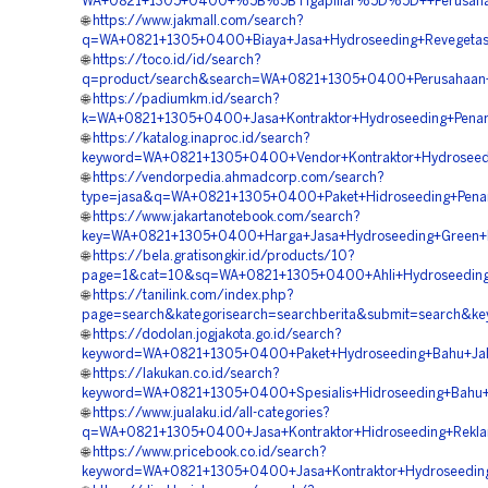
WA+0821+1305+0400+%5B%5BTigapillar%5D%5D++Perusahaan+J
🌐
https://www.jakmall.com/search?
q=WA+0821+1305+0400+Biaya+Jasa+Hydroseeding+Revegetasi
🌐
https://toco.id/id/search?
q=product/search&search=WA+0821+1305+0400+Perusahaan+J
🌐
https://padiumkm.id/search?
k=WA+0821+1305+0400+Jasa+Kontraktor+Hydroseeding+Penan
🌐
https://katalog.inaproc.id/search?
keyword=WA+0821+1305+0400+Vendor+Kontraktor+Hydroseedi
🌐
https://vendorpedia.ahmadcorp.com/search?
type=jasa&q=WA+0821+1305+0400+Paket+Hidroseeding+Pena
🌐
https://www.jakartanotebook.com/search?
key=WA+0821+1305+0400+Harga+Jasa+Hydroseeding+Green+Pr
🌐
https://bela.gratisongkir.id/products/10?
page=1&cat=10&sq=WA+0821+1305+0400+Ahli+Hydroseeding+G
🌐
https://tanilink.com/index.php?
page=search&kategorisearch=searchberita&submit=search&k
🌐
https://dodolan.jogjakota.go.id/search?
keyword=WA+0821+1305+0400+Paket+Hydroseeding+Bahu+Jala
🌐
https://lakukan.co.id/search?
keyword=WA+0821+1305+0400+Spesialis+Hidroseeding+Bahu+J
🌐
https://www.jualaku.id/all-categories?
q=WA+0821+1305+0400+Jasa+Kontraktor+Hidroseeding+Rekla
🌐
https://www.pricebook.co.id/search?
keyword=WA+0821+1305+0400+Jasa+Kontraktor+Hydroseeding