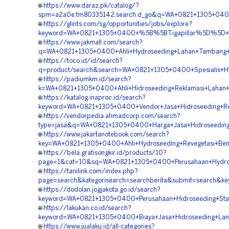
🌐
https://www.daraz.pk/catalog/?
spm=a2a0e.tm80335142.search.d_go&q=WA+0821+1305+0400+
🌐
https://glints.com/sg/opportunities/jobs/explore?
keyword=WA+0821+1305+0400+%5B%5BTigapillar%5D%5D++Kons
🌐
https://www.jakmall.com/search?
q=WA+0821+1305+0400+Ahli+Hydroseeding+Lahan+Tambang+G
🌐
https://toco.id/id/search?
q=product/search&search=WA+0821+1305+0400+Spesialis+Hydr
🌐
https://padiumkm.id/search?
k=WA+0821+1305+0400+Ahli+Hidroseeding+Reklamasi+Lahan+G
🌐
https://katalog.inaproc.id/search?
keyword=WA+0821+1305+0400+Vendor+Jasa+Hidroseeding+Rek
🌐
https://vendorpedia.ahmadcorp.com/search?
type=jasa&q=WA+0821+1305+0400+Harga+Jasa+Hidroseeding+G
🌐
https://www.jakartanotebook.com/search?
key=WA+0821+1305+0400+Ahli+Hydroseeding+Revegetasi+Bend
🌐
https://bela.gratisongkir.id/products/10?
page=1&cat=10&sq=WA+0821+1305+0400+Perusahaan+Hydrose
🌐
https://tanilink.com/index.php?
page=search&kategorisearch=searchberita&submit=search&k
🌐
https://dodolan.jogjakota.go.id/search?
keyword=WA+0821+1305+0400+Perusahaan+Hidroseeding+Stabil
🌐
https://lakukan.co.id/search?
keyword=WA+0821+1305+0400+Biaya+Jasa+Hidroseeding+Land+
🌐
https://www.jualaku.id/all-categories?