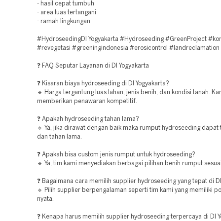
- hasil cepat tumbuh
- area luas tertangani
- ramah lingkungan
#HydroseedingDI Yogyakarta #Hydroseeding #GreenProject #kon
#revegetasi #greeningindonesia #erosicontrol #landreclamation
❓ FAQ Seputar Layanan di DI Yogyakarta
❓ Kisaran biaya hydroseeding di DI Yogyakarta?
🔹 Harga tergantung luas lahan, jenis benih, dan kondisi tanah. Ka
memberikan penawaran kompetitif.
❓ Apakah hydroseeding tahan lama?
🔹 Ya, jika dirawat dengan baik maka rumput hydroseeding dapat
dan tahan lama.
❓ Apakah bisa custom jenis rumput untuk hydroseeding?
🔹 Ya, tim kami menyediakan berbagai pilihan benih rumput sesua
❓ Bagaimana cara memilih supplier hydroseeding yang tepat di D
🔹 Pilih supplier berpengalaman seperti tim kami yang memiliki po
nyata.
❓ Kenapa harus memilih supplier hydroseeding terpercaya di DI 