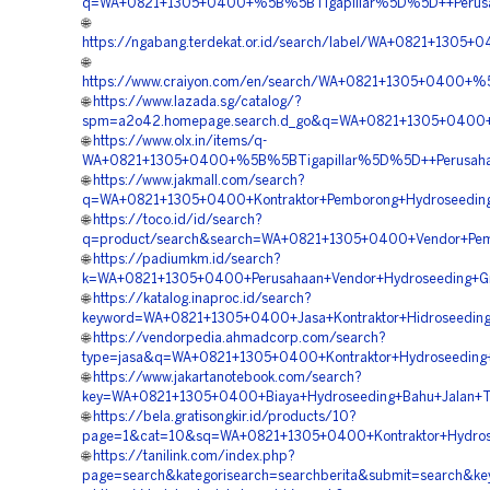
q=WA+0821+1305+0400+%5B%5BTigapillar%5D%5D++Perusahaa
🌐
https://ngabang.terdekat.or.id/search/label/WA+0821+1305
🌐
https://www.craiyon.com/en/search/WA+0821+1305+0400+%5
🌐
https://www.lazada.sg/catalog/?
spm=a2o42.homepage.search.d_go&q=WA+0821+1305+0400+%5
🌐
https://www.olx.in/items/q-
WA+0821+1305+0400+%5B%5BTigapillar%5D%5D++Perusahaan
🌐
https://www.jakmall.com/search?
q=WA+0821+1305+0400+Kontraktor+Pemborong+Hydroseeding+St
🌐
https://toco.id/id/search?
q=product/search&search=WA+0821+1305+0400+Vendor+Pembo
🌐
https://padiumkm.id/search?
k=WA+0821+1305+0400+Perusahaan+Vendor+Hydroseeding+Gree
🌐
https://katalog.inaproc.id/search?
keyword=WA+0821+1305+0400+Jasa+Kontraktor+Hidroseeding+
🌐
https://vendorpedia.ahmadcorp.com/search?
type=jasa&q=WA+0821+1305+0400+Kontraktor+Hydroseeding+L
🌐
https://www.jakartanotebook.com/search?
key=WA+0821+1305+0400+Biaya+Hydroseeding+Bahu+Jalan+Tol
🌐
https://bela.gratisongkir.id/products/10?
page=1&cat=10&sq=WA+0821+1305+0400+Kontraktor+Hydrosee
🌐
https://tanilink.com/index.php?
page=search&kategorisearch=searchberita&submit=search&k