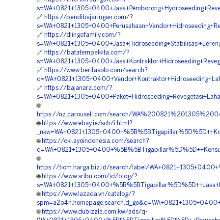
s=WA+0821+1305+0400+Jasa+Pemborong+Hydroseeding+Revege
🔗
https://pendibajaringan.com/?
s=WA+0821+1305+0400+Perusahaan+Vendor+Hidroseeding+Rek
🔗
https://dlingofamily.com/?
s=WA+0821+1305+0400+Jasa+Hidroseeding+Stabilisasi+Lereng
🔗
https://batatempelkita.com/?
s=WA+0821+1305+0400+Jasa+Kontraktor+Hidroseeding+Revege
🔗
https://www.beritasolo.com/search?
q=WA+0821+1305+0400+Vendor+Kontraktor+Hidroseeding+Lah
🔗
https://bajanara.com/?
s=WA+0821+1305+0400+Paket+Hidroseeding+Revegetasi+Lahan
🌐
https://nz.carousell.com/search/WA%200821%201305%2
🌐
https://www.ebay.ie/sch/i.html?
_nkw=WA+0821+1305+0400+%5B%5BTigapillar%5D%5D++Kontra
🌐
https://oki.ayoindonesia.com/search?
q=WA+0821+1305+0400+%5B%5BTigapillar%5D%5D++Konsultan
🌐
https://tiom.harga.biz.id/search/label/WA+0821+1305+0400
🌐
https://www.sribu.com/id/blog/?
s=WA+0821+1305+0400+%5B%5BTigapillar%5D%5D++Jasa+Kont
🌐
https://www.lazada.vn/catalog/?
spm=a2o4n.homepage.search.d_go&q=WA+0821+1305+0400+%5
🌐
https://www.dubizzle.com.kw/ads/q-