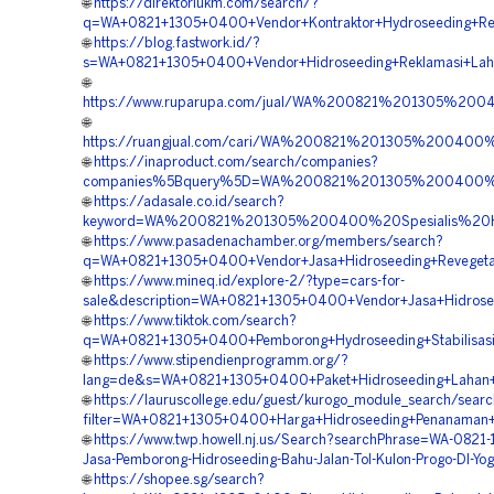
🌐
https://direktoriukm.com/search/?
q=WA+0821+1305+0400+Vendor+Kontraktor+Hydroseeding+Rek
🌐
https://blog.fastwork.id/?
s=WA+0821+1305+0400+Vendor+Hidroseeding+Reklamasi+Laha
🌐
https://www.ruparupa.com/jual/WA%200821%201305%20
🌐
https://ruangjual.com/cari/WA%200821%201305%20040
🌐
https://inaproduct.com/search/companies?
companies%5Bquery%5D=WA%200821%201305%200400%20
🌐
https://adasale.co.id/search?
keyword=WA%200821%201305%200400%20Spesialis%20H
🌐
https://www.pasadenachamber.org/members/search?
q=WA+0821+1305+0400+Vendor+Jasa+Hidroseeding+Revegetas
🌐
https://www.mineq.id/explore-2/?type=cars-for-
sale&description=WA+0821+1305+0400+Vendor+Jasa+Hidrosee
🌐
https://www.tiktok.com/search?
q=WA+0821+1305+0400+Pemborong+Hydroseeding+Stabilisasi+
🌐
https://www.stipendienprogramm.org/?
lang=de&s=WA+0821+1305+0400+Paket+Hidroseeding+Lahan+
🌐
https://lauruscollege.edu/guest/kurogo_module_search/sear
filter=WA+0821+1305+0400+Harga+Hidroseeding+Penanaman+
🌐
https://www.twp.howell.nj.us/Search?searchPhrase=WA-0821
Jasa-Pemborong-Hidroseeding-Bahu-Jalan-Tol-Kulon-Progo-DI-Yog
🌐
https://shopee.sg/search?