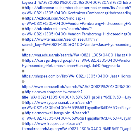
keyword=WA%200821%201305%200400%20Ahli%20Hidrose
🌐
https://allianceareachamber.chambermaster.com/list/search?
q=WA+0821+1305+0400+Kontraktor+Pemborong+Hydroseeding+G
🌐
https://ezlocal.com/loc/Find.aspx?
q=WA+0821+1305+0400+Vendor+Pemborong+Hidroseeding+Reve
🌐
https://uk.pinterest.com/search/pins/?
q=WA+0821+1305+0400+Vendor+Pemborong+Hidroseeding+Bahu
🌐
https://www.temu.com/search_result.html?
search_key=WA+0821+1305+0400+Vendor+Jasa+Hydroseeding+
🌐
https://vnu.edu.ua/uk/search/WA+0821+1305+0400+Harga+Hyd
🌐
https://caraga.deped.gov.ph/?s=WA-0821-1305-0400-Vendor-
Hydroseeding-Reklamasi-Lahan-Gunungkidul-DI-Yogyakarta
🌐
https://shopee.com.br/list/WA+0821+1305+0400+Jasa+Hidrose
🌐
https://www.carousell.ph/search/WA%200821%201305%2
🌐
https://www.ebay.com.tw/search?
title=WA+0821+1305+0400+%5B%5BTigapillar%5D%5D++Layan
🌐
https://www.ayopontianak.com/search?
q=WA+0821+1305+0400+%5B%5BTigapillar%5D%5D++Biaya+Hyd
🌐
https://morowali.harga.biz.id/search?
q=WA+0821+1305+0400+%5B%5BTigapillar%5D%5D++Layanan+H
🌐
https://www.freepik.com/search?
format=search&query=WA+0821+1305+0400+%5B%5BTigapillar