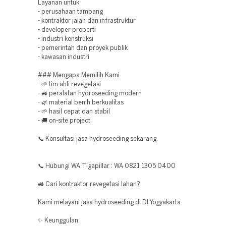
Layanan untuk:
- perusahaan tambang
- kontraktor jalan dan infrastruktur
- developer properti
- industri konstruksi
- pemerintah dan proyek publik
- kawasan industri
### Mengapa Memilih Kami
- 🌱 tim ahli revegetasi
- 🚜 peralatan hydroseeding modern
- 🌿 material benih berkualitas
- 🌱 hasil cepat dan stabil
- 🚚 on-site project
📞 Konsultasi jasa hydroseeding sekarang.
📞 Hubungi WA Tigapillar : WA 0821 1305 0400
🚜 Cari kontraktor revegetasi lahan?
Kami melayani jasa hydroseeding di DI Yogyakarta.
✨ Keunggulan: