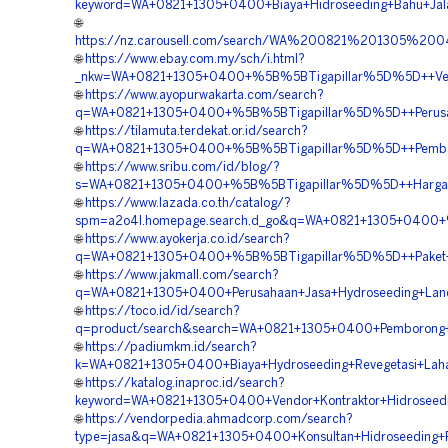
keyword=WA+0821+1305+0400+Biaya+Hidroseeding+Bahu+Jalan
🌐
https://nz.carousell.com/search/WA%200821%201305%2
🌐
https://www.ebay.com.my/sch/i.html?
_nkw=WA+0821+1305+0400+%5B%5BTigapillar%5D%5D++Vendor
🌐
https://www.ayopurwakarta.com/search?
q=WA+0821+1305+0400+%5B%5BTigapillar%5D%5D++Perusahaa
🌐
https://tilamuta.terdekat.or.id/search?
q=WA+0821+1305+0400+%5B%5BTigapillar%5D%5D++Pemboron
🌐
https://www.sribu.com/id/blog/?
s=WA+0821+1305+0400+%5B%5BTigapillar%5D%5D++Harga+Jas
🌐
https://www.lazada.co.th/catalog/?
spm=a2o4l.homepage.search.d_go&q=WA+0821+1305+0400+%5B
🌐
https://www.ayokerja.co.id/search?
q=WA+0821+1305+0400+%5B%5BTigapillar%5D%5D++Paket+Hy
🌐
https://www.jakmall.com/search?
q=WA+0821+1305+0400+Perusahaan+Jasa+Hydroseeding+Land+
🌐
https://toco.id/id/search?
q=product/search&search=WA+0821+1305+0400+Pemborong+Hy
🌐
https://padiumkm.id/search?
k=WA+0821+1305+0400+Biaya+Hydroseeding+Revegetasi+Lahan
🌐
https://katalog.inaproc.id/search?
keyword=WA+0821+1305+0400+Vendor+Kontraktor+Hidroseedi
🌐
https://vendorpedia.ahmadcorp.com/search?
type=jasa&q=WA+0821+1305+0400+Konsultan+Hidroseeding+R