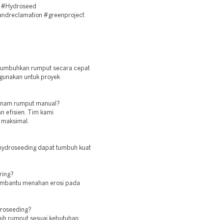
 #Hydroseed
andreclamation #greenproject
numbuhkan rumput secara cepat
gunakan untuk proyek
tanam rumput manual?
n efisien. Tim kami
 maksimal.
 hydroseeding dapat tumbuh kuat
ring?
embantu menahan erosi pada
droseeding?
nih rumput sesuai kebutuhan.