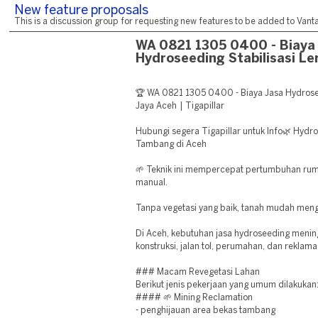
New feature proposals
This is a discussion group for requesting new features to be added to Vantag
WA 0821 1305 0400 - Biaya
Hydroseeding Stabilisasi Le
🏆 WA 0821 1305 0400 - Biaya Jasa Hydrosee
Jaya Aceh | Tigapillar
Hubungi segera Tigapillar untuk Info🌿 Hydro
Tambang di Aceh
🌱 Teknik ini mempercepat pertumbuhan ru
manual.
Tanpa vegetasi yang baik, tanah mudah meng
Di Aceh, kebutuhan jasa hydroseeding menin
konstruksi, jalan tol, perumahan, dan reklama
### Macam Revegetasi Lahan
Berikut jenis pekerjaan yang umum dilakukan
#### 🌱 Mining Reclamation
- penghijauan area bekas tambang