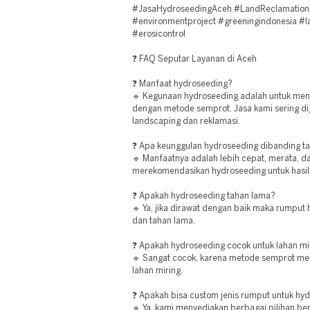
#JasaHydroseedingAceh #LandReclamation
#environmentproject #greeningindonesia #l
#erosicontrol
❓ FAQ Seputar Layanan di Aceh
❓ Manfaat hydroseeding?
🔹 Kegunaan hydroseeding adalah untuk me
dengan metode semprot. Jasa kami sering di
landscaping dan reklamasi.
❓ Apa keunggulan hydroseeding dibanding 
🔹 Manfaatnya adalah lebih cepat, merata, da
merekomendasikan hydroseeding untuk hasil
❓ Apakah hydroseeding tahan lama?
🔹 Ya, jika dirawat dengan baik maka rumput
dan tahan lama.
❓ Apakah hydroseeding cocok untuk lahan mi
🔹 Sangat cocok, karena metode semprot m
lahan miring.
❓ Apakah bisa custom jenis rumput untuk hy
🔹 Ya, kami menyediakan berbagai pilihan be