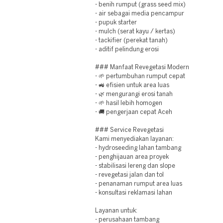
- benih rumput (grass seed mix)
- air sebagai media pencampur
- pupuk starter
- mulch (serat kayu / kertas)
- tackifier (perekat tanah)
- aditif pelindung erosi
### Manfaat Revegetasi Modern
- 🌱 pertumbuhan rumput cepat
- 🚜 efisien untuk area luas
- 🌿 mengurangi erosi tanah
- 🌱 hasil lebih homogen
- 🚚 pengerjaan cepat Aceh
### Service Revegetasi
Kami menyediakan layanan:
- hydroseeding lahan tambang
- penghijauan area proyek
- stabilisasi lereng dan slope
- revegetasi jalan dan tol
- penanaman rumput area luas
- konsultasi reklamasi lahan
Layanan untuk:
- perusahaan tambang