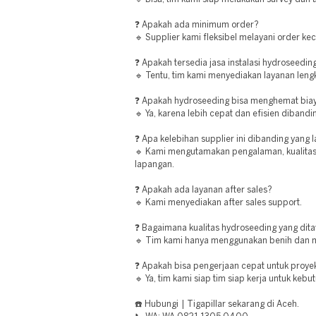
❓ Apakah ada minimum order?
🔹 Supplier kami fleksibel melayani order ke
❓ Apakah tersedia jasa instalasi hydroseedin
🔹 Tentu, tim kami menyediakan layanan lengk
❓ Apakah hydroseeding bisa menghemat bia
🔹 Ya, karena lebih cepat dan efisien diband
❓ Apa kelebihan supplier ini dibanding yang l
🔹 Kami mengutamakan pengalaman, kualitas b
lapangan.
❓ Apakah ada layanan after sales?
🔹 Kami menyediakan after sales support.
❓ Bagaimana kualitas hydroseeding yang dit
🔹 Tim kami hanya menggunakan benih dan mat
❓ Apakah bisa pengerjaan cepat untuk proye
🔹 Ya, tim kami siap tim siap kerja untuk ke
☎️ Hubungi | Tigapillar sekarang di Aceh.