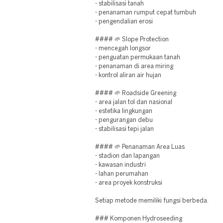
- stabilisasi tanah
- penanaman rumput cepat tumbuh
- pengendalian erosi
#### 🌱 Slope Protection
- mencegah longsor
- penguatan permukaan tanah
- penanaman di area miring
- kontrol aliran air hujan
#### 🌱 Roadside Greening
- area jalan tol dan nasional
- estetika lingkungan
- pengurangan debu
- stabilisasi tepi jalan
#### 🌱 Penanaman Area Luas
- stadion dan lapangan
- kawasan industri
- lahan perumahan
- area proyek konstruksi
Setiap metode memiliki fungsi berbeda.
### Komponen Hydroseeding