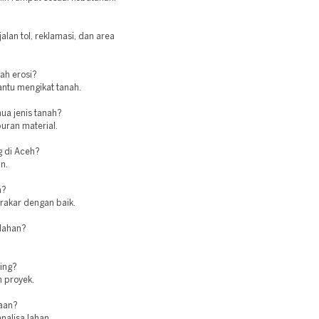
lan tol, reklamasi, dan area
ah erosi?
antu mengikat tanah.
ua jenis tanah?
ran material.
g di Aceh?
n.
n?
erakar dengan baik.
 lahan?
ing?
 proyek.
jaan?
nalisa lahan.