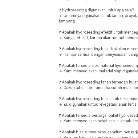
❓ Hydroseeding digunakan untuk apa saja?
🔹 Umumnya digunakan untuk taman, proyek ja
tambang.
❓ Apakah hydroseeding efektif untuk menceg
🔹 Sangat efektif, karena akar rumput memb
❓ Apakah hydroseeding bisa dilakukan di sem
🔹 Hampir semua, dengan penyesuaian campu
❓ Apakah tersedia stok material hydroseedin
🔹 Kami menyediakan, material siap digunaka
❓ Apakah hydroseeding tahan terhadap huja
🔹 Cukup tahan, terutama jika sudah mulai b
❓ Apakah hydroseeding bisa untuk reklamasi
🔹 Ya, digunakan untuk revegetasi lahan kritis.
❓ Apakah tersedia berbagai paket hydroseed
🔹 Kami menyediakan paket sesuai kebutuhan
❓ Apakah bisa survey lokasi sebelum penger
🔹 Bisa, tim kami siap melakukan survey dan a