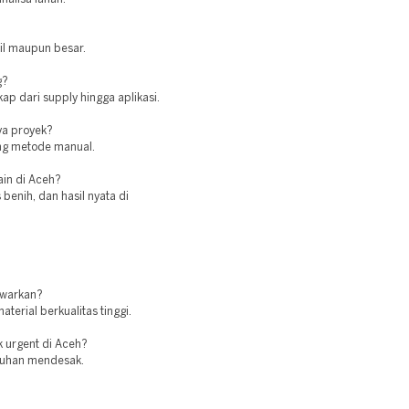
cil maupun besar.
g?
ap dari supply hingga aplikasi.
ya proyek?
ing metode manual.
ain di Aceh?
enih, dan hasil nyata di
awarkan?
erial berkualitas tinggi.
k urgent di Aceh?
butuhan mendesak.