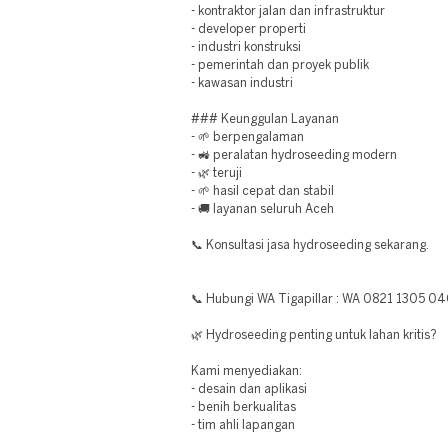
- kontraktor jalan dan infrastruktur
- developer properti
- industri konstruksi
- pemerintah dan proyek publik
- kawasan industri
### Keunggulan Layanan
- 🌱 berpengalaman
- 🚜 peralatan hydroseeding modern
- 🌿 teruji
- 🌱 hasil cepat dan stabil
- 🚚 layanan seluruh Aceh
📞 Konsultasi jasa hydroseeding sekarang.
📞 Hubungi WA Tigapillar : WA 0821 1305 0
🌿 Hydroseeding penting untuk lahan kritis?
Kami menyediakan:
- desain dan aplikasi
- benih berkualitas
- tim ahli lapangan