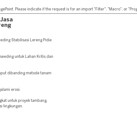
ePoint. Please indicate if the request is for an import "Filter", "Macro", or "P
 Jasa
reng
ding Stabilisasi Lereng Pidie
seeding untuk Lahan Kritis dan
mput dibanding metode tanam
alami erosi.
gkat untuk proyek tambang,
si lingkungan.
: