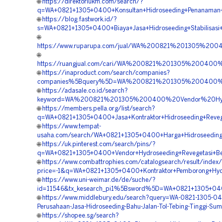
🌐
https://direktoriukm.com/search/?
q=WA+0821+1305+0400+Konsultan+Hidroseeding+Penanaman+
🌐
https://blog.fastwork.id/?
s=WA+0821+1305+0400+Biaya+Jasa+Hidroseeding+Stabilisasi+
🌐
https://www.ruparupa.com/jual/WA%200821%201305%20
🌐
https://ruangjual.com/cari/WA%200821%201305%200400
🌐
https://inaproduct.com/search/companies?
companies%5Bquery%5D=WA%200821%201305%200400%20
🌐
https://adasale.co.id/search?
keyword=WA%200821%201305%200400%20Vendor%20Hydr
🌐
https://members.pella.org/list/search?
q=WA+0821+1305+0400+Jasa+Kontraktor+Hidroseeding+Revege
🌐
https://www.tempat-
usaha.com/search/WA+0821+1305+0400+Harga+Hidroseeding+
🌐
https://uk.pinterest.com/search/pins/?
q=WA+0821+1305+0400+Vendor+Hydroseeding+Revegetasi+Be
🌐
https://www.combattrophies.com/catalogsearch/result/index
price=-1&q=WA+0821+1305+0400+Kontraktor+Pemborong+Hyd
🌐
https://www.uni-weimar.de/de/suche/?
id=11546&tx_kesearch_pi1%5Bsword%5D=WA+0821+1305+0400
🌐
https://www.middlebury.edu/search?query=WA-0821-1305-0
Perusahaan-Jasa-Hidroseeding-Bahu-Jalan-Tol-Tebing-Tinggi-Sum
🌐
https://shopee.sg/search?