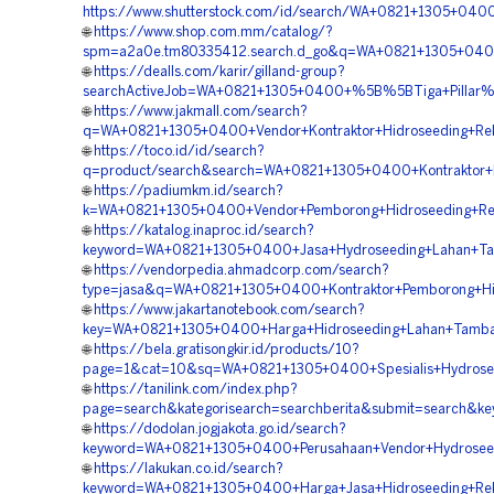
https://www.shutterstock.com/id/search/WA+0821+1305+04
🌐
https://www.shop.com.mm/catalog/?
spm=a2a0e.tm80335412.search.d_go&q=WA+0821+1305+0400+
🌐
https://dealls.com/karir/gilland-group?
searchActiveJob=WA+0821+1305+0400+%5B%5BTiga+Pillar%5
🌐
https://www.jakmall.com/search?
q=WA+0821+1305+0400+Vendor+Kontraktor+Hidroseeding+Rek
🌐
https://toco.id/id/search?
q=product/search&search=WA+0821+1305+0400+Kontraktor+Hid
🌐
https://padiumkm.id/search?
k=WA+0821+1305+0400+Vendor+Pemborong+Hidroseeding+Rek
🌐
https://katalog.inaproc.id/search?
keyword=WA+0821+1305+0400+Jasa+Hydroseeding+Lahan+Tam
🌐
https://vendorpedia.ahmadcorp.com/search?
type=jasa&q=WA+0821+1305+0400+Kontraktor+Pemborong+Hid
🌐
https://www.jakartanotebook.com/search?
key=WA+0821+1305+0400+Harga+Hidroseeding+Lahan+Tamban
🌐
https://bela.gratisongkir.id/products/10?
page=1&cat=10&sq=WA+0821+1305+0400+Spesialis+Hydroseed
🌐
https://tanilink.com/index.php?
page=search&kategorisearch=searchberita&submit=search&
🌐
https://dodolan.jogjakota.go.id/search?
keyword=WA+0821+1305+0400+Perusahaan+Vendor+Hydroseedi
🌐
https://lakukan.co.id/search?
keyword=WA+0821+1305+0400+Harga+Jasa+Hidroseeding+Rekl