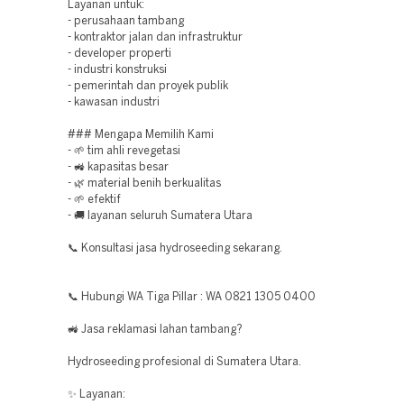
Layanan untuk:
- perusahaan tambang
- kontraktor jalan dan infrastruktur
- developer properti
- industri konstruksi
- pemerintah dan proyek publik
- kawasan industri
### Mengapa Memilih Kami
- 🌱 tim ahli revegetasi
- 🚜 kapasitas besar
- 🌿 material benih berkualitas
- 🌱 efektif
- 🚚 layanan seluruh Sumatera Utara
📞 Konsultasi jasa hydroseeding sekarang.
📞 Hubungi WA Tiga Pillar : WA 0821 1305 0400
🚜 Jasa reklamasi lahan tambang?
Hydroseeding profesional di Sumatera Utara.
✨ Layanan: