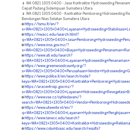
📱 WA 0821 1305 0400 - Jasa Kontraktor Hydroseeding Penana
Cepat Padang Sidempuan Sumatera Utara
📱 WA 0821 1305 0400 - Kontraktor Pemborong Hidroseeding Re
Bendungan Nias Selatan Sumatera Utara
🌐
https://lsmu.lt/en/?
s=WA+0821+1305+0400+Layanan+Hydroseeding+Stabilisasi+Le
🌐
https://nwacc.edu/search.html?
q=WA+0821+1305+0400+Jasa+Pemborong+Hydroseeding+Pena
🌐
https://www.inss.gov.mz/?
s=WA+0821+1305+0400+Biaya+Hydroseeding+Penanaman+Rump
🌐
https://www.ati.edu/search?
q=WA+0821+1305+0400+Layanan+Hydroseeding+Penanaman+R
🌐
https://www.greenwoodcounty.org/?
s=WA+0821+1305+0400+Perusahaan+Vendor+Hydroseeding+Gr
🌐
https://www.poliba.it/en/search/node?
keys=WA+0821+1305+0400+Kontraktor+Pemborong+Hydroseed
🌐
https://aracentroip.gov.mz/?
s=WA+0821+1305+0400+Layanan+Hidroseeding+Revegetasi+B
🌐
https://www.vse.cz/vyhledavani/?
search=WA+0821+1305+0400+Vendor+Pemborong+Hidroseedi
🌐
https://www.utwente.nl/en/?
q=WA+0821+1305+0400+Layanan+Hydroseeding+Penghijauan+A
🌐
https://www.lanecc.edu/search?
keys=WA+0821+1305+0400+Kontraktor+Hidroseeding+Reklama
🌐
https://www.columbiasc.edu/search/results?