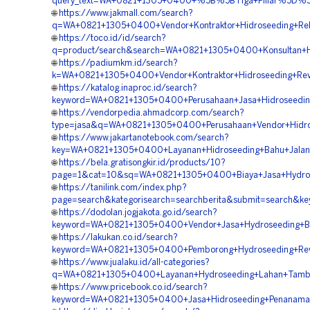
query_text=WA+0821+1305+0400+%5B%5BTiga+Pillar%5D%5D+
🌐
https://www.jakmall.com/search?
q=WA+0821+1305+0400+Vendor+Kontraktor+Hidroseeding+Rek
🌐
https://toco.id/id/search?
q=product/search&search=WA+0821+1305+0400+Konsultan+Hi
🌐
https://padiumkm.id/search?
k=WA+0821+1305+0400+Vendor+Kontraktor+Hidroseeding+Reve
🌐
https://katalog.inaproc.id/search?
keyword=WA+0821+1305+0400+Perusahaan+Jasa+Hidroseedin
🌐
https://vendorpedia.ahmadcorp.com/search?
type=jasa&q=WA+0821+1305+0400+Perusahaan+Vendor+Hidros
🌐
https://www.jakartanotebook.com/search?
key=WA+0821+1305+0400+Layanan+Hidroseeding+Bahu+Jalan+
🌐
https://bela.gratisongkir.id/products/10?
page=1&cat=10&sq=WA+0821+1305+0400+Biaya+Jasa+Hydrose
🌐
https://tanilink.com/index.php?
page=search&kategorisearch=searchberita&submit=search&k
🌐
https://dodolan.jogjakota.go.id/search?
keyword=WA+0821+1305+0400+Vendor+Jasa+Hydroseeding+Bah
🌐
https://lakukan.co.id/search?
keyword=WA+0821+1305+0400+Pemborong+Hydroseeding+Reve
🌐
https://www.jualaku.id/all-categories?
q=WA+0821+1305+0400+Layanan+Hydroseeding+Lahan+Tamba
🌐
https://www.pricebook.co.id/search?
keyword=WA+0821+1305+0400+Jasa+Hidroseeding+Penanaman