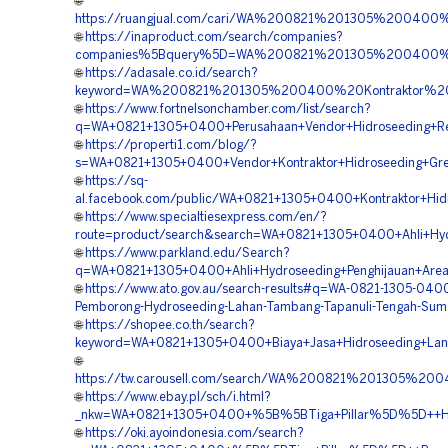
🌐
https://ruangjual.com/cari/WA%200821%201305%20040
🌐
https://inaproduct.com/search/companies?
companies%5Bquery%5D=WA%200821%201305%200400%20J
🌐
https://adasale.co.id/search?
keyword=WA%200821%201305%200400%20Kontraktor%20P
🌐
https://www.fortnelsonchamber.com/list/search?
q=WA+0821+1305+0400+Perusahaan+Vendor+Hidroseeding+Rev
🌐
https://properti1.com/blog/?
s=WA+0821+1305+0400+Vendor+Kontraktor+Hidroseeding+Gree
🌐
https://sq-
al.facebook.com/public/WA+0821+1305+0400+Kontraktor+Hid
🌐
https://www.specialtiesexpress.com/en/?
route=product/search&search=WA+0821+1305+0400+Ahli+Hy
🌐
https://www.parkland.edu/Search?
q=WA+0821+1305+0400+Ahli+Hydroseeding+Penghijauan+Area
🌐
https://www.ato.gov.au/search-results#q=WA-0821-1305-040
Pemborong-Hydroseeding-Lahan-Tambang-Tapanuli-Tengah-Suma
🌐
https://shopee.co.th/search?
keyword=WA+0821+1305+0400+Biaya+Jasa+Hidroseeding+Land
🌐
https://tw.carousell.com/search/WA%200821%201305%2
🌐
https://www.ebay.pl/sch/i.html?
_nkw=WA+0821+1305+0400+%5B%5BTiga+Pillar%5D%5D++Harg
🌐
https://oki.ayoindonesia.com/search?