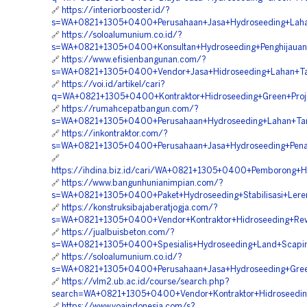
🔗
https://interiorbooster.id/?
s=WA+0821+1305+0400+Perusahaan+Jasa+Hydroseeding+Laha
🔗
https://soloalumunium.co.id/?
s=WA+0821+1305+0400+Konsultan+Hydroseeding+Penghijauan
🔗
https://www.efisienbangunan.com/?
s=WA+0821+1305+0400+Vendor+Jasa+Hidroseeding+Lahan+Ta
🔗
https://voi.id/artikel/cari?
q=WA+0821+1305+0400+Kontraktor+Hidroseeding+Green+Proj
🔗
https://rumahcepatbangun.com/?
s=WA+0821+1305+0400+Perusahaan+Hydroseeding+Lahan+Ta
🔗
https://inkontraktor.com/?
s=WA+0821+1305+0400+Perusahaan+Jasa+Hydroseeding+Pen
🔗
https://ihdina.biz.id/cari/WA+0821+1305+0400+Pemborong+
🔗
https://www.bangunhunianimpian.com/?
s=WA+0821+1305+0400+Paket+Hydroseeding+Stabilisasi+Lere
🔗
https://konstruksibajaberatjogja.com/?
s=WA+0821+1305+0400+Vendor+Kontraktor+Hidroseeding+Rev
🔗
https://jualbuisbeton.com/?
s=WA+0821+1305+0400+Spesialis+Hydroseeding+Land+Scaping
🔗
https://soloalumunium.co.id/?
s=WA+0821+1305+0400+Perusahaan+Jasa+Hydroseeding+Gree
🔗
https://vlm2.ub.ac.id/course/search.php?
search=WA+0821+1305+0400+Vendor+Kontraktor+Hidroseedin
🔗
https://www.voaindonesia.com/s?