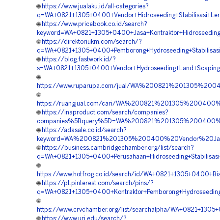
🌐
https://www.jualaku.id/all-categories?
q=WA+0821+1305+0400+Vendor+Hidroseeding+Stabilisasi+Ler
🌐
https://www.pricebook.co.id/search?
keyword=WA+0821+1305+0400+Jasa+Kontraktor+Hidroseeding+S
🌐
https://direktoriukm.com/search/?
q=WA+0821+1305+0400+Pemborong+Hydroseeding+Stabilisasi
🌐
https://blog.fastwork.id/?
s=WA+0821+1305+0400+Vendor+Hydroseeding+Land+Scaping+H
🌐
https://www.ruparupa.com/jual/WA%200821%201305%20
🌐
https://ruangjual.com/cari/WA%200821%201305%200400
🌐
https://inaproduct.com/search/companies?
companies%5Bquery%5D=WA%200821%201305%200400%20
🌐
https://adasale.co.id/search?
keyword=WA%200821%201305%200400%20Vendor%20Jasa%
🌐
https://business.cambridgechamber.org/list/search?
q=WA+0821+1305+0400+Perusahaan+Hidroseeding+Stabilisasi
🌐
https://www.hotfrog.co.id/search/id/WA+0821+1305+0400+Bi
🌐
https://pt.pinterest.com/search/pins/?
q=WA+0821+1305+0400+Kontraktor+Pemborong+Hydroseeding+S
🌐
https://www.crvchamber.org/list/searchalpha/WA+0821+130
🌐
https://www.uri.edu/search/?