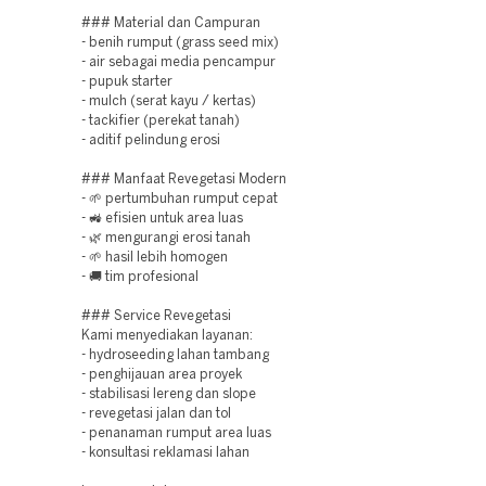
### Material dan Campuran
- benih rumput (grass seed mix)
- air sebagai media pencampur
- pupuk starter
- mulch (serat kayu / kertas)
- tackifier (perekat tanah)
- aditif pelindung erosi
### Manfaat Revegetasi Modern
- 🌱 pertumbuhan rumput cepat
- 🚜 efisien untuk area luas
- 🌿 mengurangi erosi tanah
- 🌱 hasil lebih homogen
- 🚚 tim profesional
### Service Revegetasi
Kami menyediakan layanan:
- hydroseeding lahan tambang
- penghijauan area proyek
- stabilisasi lereng dan slope
- revegetasi jalan dan tol
- penanaman rumput area luas
- konsultasi reklamasi lahan