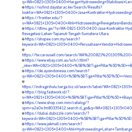
q=WA+0821+1305+0400+Harga+Hydroseeding+Stabilisasi+Ler
🌐
https://vufind.daystar.ac.ke/Search/Results?
lookfor=WA+0821+1305+0400+Jasa+Kontraktor+Hydroseeding+
🌐
https://frontier.edu/?
s=WA+0821+1305+0400+Ahli+Hidroseeding+Revegetasi+Bendu
🌐
https://dtmu.ge/?s=WA-0821-1305-0400-Jasa-Kontraktor-Hyd
Revegetasi-Lahan-Tapanuli-Tengah-Sumatera-Utara
🌐
https://shopee.com.my/search?
keyword=WA+0821+1305+0400+Perusahaan+Vendor+Hidroseedi
🌐
https://tw.carousell.com/search/WA%200821%201305%
🌐
https://www.ebay.com.au/sch/i.html?
_nkw=WA+0821+1305+0400+%5B%5BTiga+Pillar%5D%5D++Biaya
🌐
https://oki.ayoindonesia.com/search?
q=WA+0821+1305+0400+%5B%5BTiga+Pillar%5D%5D++Vendor
🌐
https://indragirihulu.harga.biz.id/search/label/WA+0821
🌐
https://blog.fastwork.id/?
s=WA+0821+1305+0400+%5B%5BTiga+Pillar%5D%5D++Biaya+Hy
🌐
https://www.shop.com.mm/catalog/?
spm=a2a0e.tm80335412.search.d_go&q=WA+0821+1305+0400
🌐
https://dubai.dubizzle.com/search/?
keyword=WA+0821+1305+0400+%5B%5BTiga+Pillar%5D%5D++Bi
🌐
https://www.jakmall.com/search?
q=WA+0821+1305+0400+Ahli+Hydroseeding+Lahan+Tambang+T