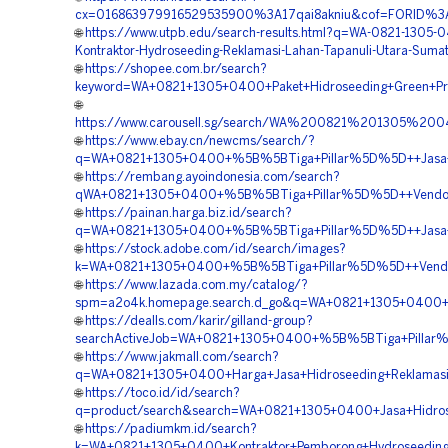
cx=016863979916529535900%3A17qai8akniu&cof=FORID%3A11
🌐
https://www.utpb.edu/search-results.html?q=WA-0821-1305-
Kontraktor-Hydroseeding-Reklamasi-Lahan-Tapanuli-Utara-Suma
🌐
https://shopee.com.br/search?
keyword=WA+0821+1305+0400+Paket+Hidroseeding+Green+Pro
🌐
https://www.carousell.sg/search/WA%200821%201305%2
🌐
https://www.ebay.cn/newcms/search/?
q=WA+0821+1305+0400+%5B%5BTiga+Pillar%5D%5D++Jasa+Pe
🌐
https://rembang.ayoindonesia.com/search?
qWA+0821+1305+0400+%5B%5BTiga+Pillar%5D%5D++Vendor+J
🌐
https://painan.harga.biz.id/search?
q=WA+0821+1305+0400+%5B%5BTiga+Pillar%5D%5D++Jasa+Pem
🌐
https://stock.adobe.com/id/search/images?
k=WA+0821+1305+0400+%5B%5BTiga+Pillar%5D%5D++Vendor+
🌐
https://www.lazada.com.my/catalog/?
spm=a2o4k.homepage.search.d_go&q=WA+0821+1305+0400+%
🌐
https://dealls.com/karir/gilland-group?
searchActiveJob=WA+0821+1305+0400+%5B%5BTiga+Pillar%5
🌐
https://www.jakmall.com/search?
q=WA+0821+1305+0400+Harga+Jasa+Hidroseeding+Reklamasi
🌐
https://toco.id/id/search?
q=product/search&search=WA+0821+1305+0400+Jasa+Hidrose
🌐
https://padiumkm.id/search?
k=WA+0821+1305+0400+Kontraktor+Pemborong+Hydroseeding+