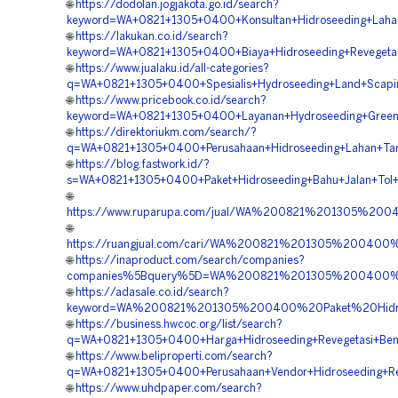
🌐
https://dodolan.jogjakota.go.id/search?
keyword=WA+0821+1305+0400+Konsultan+Hidroseeding+Laha
🌐
https://lakukan.co.id/search?
keyword=WA+0821+1305+0400+Biaya+Hidroseeding+Revegetas
🌐
https://www.jualaku.id/all-categories?
q=WA+0821+1305+0400+Spesialis+Hydroseeding+Land+Scapin
🌐
https://www.pricebook.co.id/search?
keyword=WA+0821+1305+0400+Layanan+Hydroseeding+Green+P
🌐
https://direktoriukm.com/search/?
q=WA+0821+1305+0400+Perusahaan+Hidroseeding+Lahan+Tam
🌐
https://blog.fastwork.id/?
s=WA+0821+1305+0400+Paket+Hidroseeding+Bahu+Jalan+Tol+
🌐
https://www.ruparupa.com/jual/WA%200821%201305%200
🌐
https://ruangjual.com/cari/WA%200821%201305%20040
🌐
https://inaproduct.com/search/companies?
companies%5Bquery%5D=WA%200821%201305%200400%20
🌐
https://adasale.co.id/search?
keyword=WA%200821%201305%200400%20Paket%20Hidro
🌐
https://business.hwcoc.org/list/search?
q=WA+0821+1305+0400+Harga+Hidroseeding+Revegetasi+Ben
🌐
https://www.beliproperti.com/search?
q=WA+0821+1305+0400+Perusahaan+Vendor+Hidroseeding+Rev
🌐
https://www.uhdpaper.com/search?