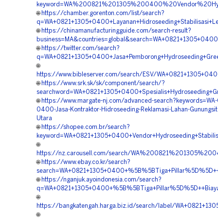
keyword=WA%200821%201305%200400%20Vendor%20Hydro
🌐
https://chamber.gorenton.com/list/search?
q=WA+0821+1305+0400+Layanan+Hidroseeding+Stabilisasi+Le
🌐
https://chinamanufacturingguide.com/search-result?
business=MA&countries=global&search=WA+0821+1305+0400+
🌐
https://twitter.com/search?
q=WA+0821+1305+0400+Jasa+Pemborong+Hydroseeding+Green+
🌐
https://www.bibleserver.com/search/ESV/WA+0821+1305+040
🌐
https://www.srk.sk/sk/component/search/?
searchword=WA+0821+1305+0400+Spesialis+Hydroseeding+Gre
🌐
https://www.margate-nj.com/advanced-search?keywords=WA-
0400-Jasa-Kontraktor-Hidroseeding-Reklamasi-Lahan-Gunungsit
Utara
🌐
https://shopee.com.br/search?
keyword=WA+0821+1305+0400+Vendor+Hydroseeding+Stabilisa
🌐
https://nz.carousell.com/search/WA%200821%201305%20
🌐
https://www.ebay.co.kr/search?
search=WA+0821+1305+0400+%5B%5BTiga+Pillar%5D%5D++Bi
🌐
https://nganjuk.ayoindonesia.com/search?
q=WA+0821+1305+0400+%5B%5BTiga+Pillar%5D%5D++Biaya+Hi
🌐
https://bangkatengah.harga.biz.id/search/label/WA+0821+
🌐