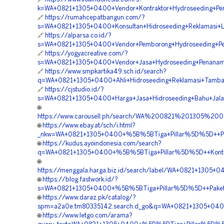
k=WA+0821+1305+0400+Vendor+Kontraktor+Hydroseeding+Pe
🔗
https://rumahcepatbangun.com/?
s=WA+0821+1305+0400+Konsultan+Hidroseeding+Reklamasi+L
🔗
https://alparsa.co.id/?
s=WA+0821+1305+0400+Vendor+Pemborong+Hydroseeding+Pen
🔗
https://yogyacreative.com/?
s=WA+0821+1305+0400+Vendor+Jasa+Hydroseeding+Penanam
🔗
https://www.smpkartika49.sch.id/search?
q=WA+0821+1305+0400+Ahli+Hidroseeding+Reklamasi+Tamban
🔗
https://cjstudio.id/?
s=WA+0821+1305+0400+Harga+Jasa+Hidroseeding+Bahu+Jalan
🌐
https://www.carousell.ph/search/WA%200821%201305%
🌐
https://www.ebay.at/sch/i.html?
_nkw=WA+0821+1305+0400+%5B%5BTiga+Pillar%5D%5D++Perus
🌐
https://kudus.ayoindonesia.com/search?
q=WA+0821+1305+0400+%5B%5BTiga+Pillar%5D%5D++Kontrak
🌐
https://menggala.harga.biz.id/search/label/WA+0821+1305
🌐
https://blog.fastwork.id/?
s=WA+0821+1305+0400+%5B%5BTiga+Pillar%5D%5D++Paket+H
🌐
https://www.daraz.pk/catalog/?
spm=a2a0e.tm80335142.search.d_go&q=WA+0821+1305+0400+
🌐
https://www.letgo.com/arama?