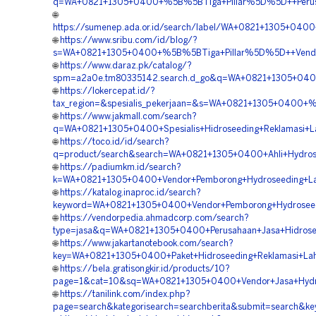
q=WA+0821+1305+0400+%5B%5BTiga+Pillar%5D%5D++Perusaha
🌐
https://sumenep.ada.or.id/search/label/WA+0821+1305+04
🌐
https://www.sribu.com/id/blog/?
s=WA+0821+1305+0400+%5B%5BTiga+Pillar%5D%5D++Vendor+H
🌐
https://www.daraz.pk/catalog/?
spm=a2a0e.tm80335142.search.d_go&q=WA+0821+1305+0400
🌐
https://lokercepat.id/?
tax_region=&spesialis_pekerjaan=&s=WA+0821+1305+0400+
🌐
https://www.jakmall.com/search?
q=WA+0821+1305+0400+Spesialis+Hidroseeding+Reklamasi+L
🌐
https://toco.id/id/search?
q=product/search&search=WA+0821+1305+0400+Ahli+Hydrose
🌐
https://padiumkm.id/search?
k=WA+0821+1305+0400+Vendor+Pemborong+Hydroseeding+Lan
🌐
https://katalog.inaproc.id/search?
keyword=WA+0821+1305+0400+Vendor+Pemborong+Hydroseedin
🌐
https://vendorpedia.ahmadcorp.com/search?
type=jasa&q=WA+0821+1305+0400+Perusahaan+Jasa+Hidrosee
🌐
https://www.jakartanotebook.com/search?
key=WA+0821+1305+0400+Paket+Hidroseeding+Reklamasi+Lah
🌐
https://bela.gratisongkir.id/products/10?
page=1&cat=10&sq=WA+0821+1305+0400+Vendor+Jasa+Hydros
🌐
https://tanilink.com/index.php?
page=search&kategorisearch=searchberita&submit=search&k