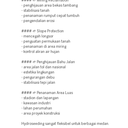
#### 🌱 Mining Reclamation
- penghijauan area bekas tambang
- stabilisasi tanah
- penanaman rumput cepat tumbuh
- pengendalian erosi
#### 🌱 Slope Protection
- mencegah longsor
- penguatan permukaan tanah
- penanaman di area miring
- kontrol aliran air hujan
#### 🌱 Penghijauan Bahu Jalan
- area jalan tol dan nasional
- estetika lingkungan
- pengurangan debu
- stabilisasi tepi jalan
#### 🌱 Penanaman Area Luas
- stadion dan lapangan
- kawasan industri
- lahan perumahan
- area proyek konstruksi
Hydroseeding sangat fleksibel untuk berbagai medan.