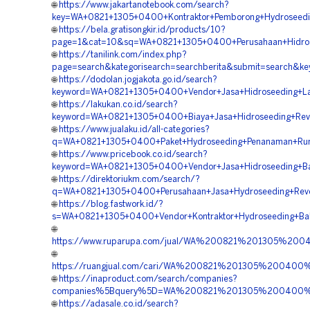
🌐
https://www.jakartanotebook.com/search?
key=WA+0821+1305+0400+Kontraktor+Pemborong+Hydroseedin
🌐
https://bela.gratisongkir.id/products/10?
page=1&cat=10&sq=WA+0821+1305+0400+Perusahaan+Hidrosee
🌐
https://tanilink.com/index.php?
page=search&kategorisearch=searchberita&submit=search&k
🌐
https://dodolan.jogjakota.go.id/search?
keyword=WA+0821+1305+0400+Vendor+Jasa+Hidroseeding+La
🌐
https://lakukan.co.id/search?
keyword=WA+0821+1305+0400+Biaya+Jasa+Hidroseeding+Reve
🌐
https://www.jualaku.id/all-categories?
q=WA+0821+1305+0400+Paket+Hydroseeding+Penanaman+Rump
🌐
https://www.pricebook.co.id/search?
keyword=WA+0821+1305+0400+Vendor+Jasa+Hidroseeding+Bah
🌐
https://direktoriukm.com/search/?
q=WA+0821+1305+0400+Perusahaan+Jasa+Hydroseeding+Reveg
🌐
https://blog.fastwork.id/?
s=WA+0821+1305+0400+Vendor+Kontraktor+Hydroseeding+Bahu
🌐
https://www.ruparupa.com/jual/WA%200821%201305%200
🌐
https://ruangjual.com/cari/WA%200821%201305%200400
🌐
https://inaproduct.com/search/companies?
companies%5Bquery%5D=WA%200821%201305%200400%20Ah
🌐
https://adasale.co.id/search?