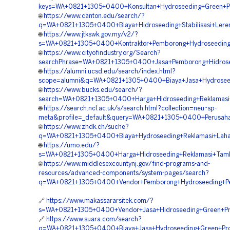
keys=WA+0821+1305+0400+Konsultan+Hydroseeding+Green+Pro
🌐
https://www.canton.edu/search/?
q=WA+0821+1305+0400+Biaya+Hidroseeding+Stabilisasi+Lere
🌐
https://www.jtkswk.gov.my/v2/?
s=WA+0821+1305+0400+Kontraktor+Pemborong+Hydroseeding
🌐
https://www.cityofindustry.org/Search?
searchPhrase=WA+0821+1305+0400+Jasa+Pemborong+Hidros
🌐
https://alumni.ucsd.edu/search/index.html?
scope=alumni&q=WA+0821+1305+0400+Biaya+Jasa+Hydroseedi
🌐
https://www.bucks.edu/search/?
search=WA+0821+1305+0400+Harga+Hidroseeding+Reklamasi+
🌐
https://search.ncl.ac.uk/s/search.html?collection=neu~sp-
meta&profile=_default&query=WA+0821+1305+0400+Perusaha
🌐
https://www.zhdk.ch/suche?
q=WA+0821+1305+0400+Biaya+Hydroseeding+Reklamasi+Laha
🌐
https://umo.edu/?
s=WA+0821+1305+0400+Harga+Hidroseeding+Reklamasi+Tamb
🌐
https://www.middlesexcountynj.gov/find-programs-and-
resources/advanced-components/system-pages/search?
q=WA+0821+1305+0400+Vendor+Pemborong+Hydroseeding+Pen
🔗
https://www.makassararsitek.com/?
s=WA+0821+1305+0400+Vendor+Jasa+Hidroseeding+Green+Pro
🔗
https://www.suara.com/search?
q=WA+0821+1305+0400+Biaya+Jasa+Hydroseeding+Green+Pro