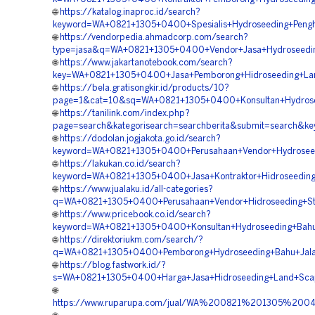
🌐
https://katalog.inaproc.id/search?
keyword=WA+0821+1305+0400+Spesialis+Hydroseeding+Penghi
🌐
https://vendorpedia.ahmadcorp.com/search?
type=jasa&q=WA+0821+1305+0400+Vendor+Jasa+Hydroseeding
🌐
https://www.jakartanotebook.com/search?
key=WA+0821+1305+0400+Jasa+Pemborong+Hidroseeding+Land
🌐
https://bela.gratisongkir.id/products/10?
page=1&cat=10&sq=WA+0821+1305+0400+Konsultan+Hydrosee
🌐
https://tanilink.com/index.php?
page=search&kategorisearch=searchberita&submit=search&k
🌐
https://dodolan.jogjakota.go.id/search?
keyword=WA+0821+1305+0400+Perusahaan+Vendor+Hydroseedi
🌐
https://lakukan.co.id/search?
keyword=WA+0821+1305+0400+Jasa+Kontraktor+Hidroseeding
🌐
https://www.jualaku.id/all-categories?
q=WA+0821+1305+0400+Perusahaan+Vendor+Hidroseeding+Stab
🌐
https://www.pricebook.co.id/search?
keyword=WA+0821+1305+0400+Konsultan+Hydroseeding+Bahu+
🌐
https://direktoriukm.com/search/?
q=WA+0821+1305+0400+Pemborong+Hydroseeding+Bahu+Jalan
🌐
https://blog.fastwork.id/?
s=WA+0821+1305+0400+Harga+Jasa+Hidroseeding+Land+Scapi
🌐
https://www.ruparupa.com/jual/WA%200821%201305%20