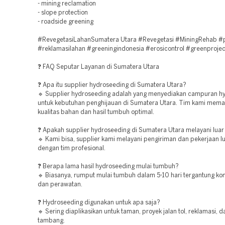
- mining reclamation
- slope protection
- roadside greening
#RevegetasiLahanSumatera Utara #Revegetasi #MiningRehab #
#reklamasilahan #greeningindonesia #erosicontrol #greenprojec
❓ FAQ Seputar Layanan di Sumatera Utara
❓ Apa itu supplier hydroseeding di Sumatera Utara?
🔹 Supplier hydroseeding adalah yang menyediakan campuran h
untuk kebutuhan penghijauan di Sumatera Utara. Tim kami mema
kualitas bahan dan hasil tumbuh optimal.
❓ Apakah supplier hydroseeding di Sumatera Utara melayani luar
🔹 Kami bisa, supplier kami melayani pengiriman dan pekerjaan l
dengan tim profesional.
❓ Berapa lama hasil hydroseeding mulai tumbuh?
🔹 Biasanya, rumput mulai tumbuh dalam 5-10 hari tergantung kon
dan perawatan.
❓ Hydroseeding digunakan untuk apa saja?
🔹 Sering diaplikasikan untuk taman, proyek jalan tol, reklamasi, 
tambang.