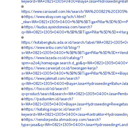
keyword=WA+0821+1305+0400+Biaya+Jasa+Hidroseeding+Bahu
🌐
https://www.carousell.com.hk/search/WA%200821%20130
🌐
https://www.ebay.com.sg/sch/i.html?
_nkw=WA+0821+1305+0400+%5B%5BTiga+Pillar%5D%5D++Paket
🌐
https://kudus.ayoindonesia.com/search?
q=WA+0821+1305+0400+%5B%5BTiga+Pillar%5D%5D++Harga+Ja
🌐
https://kotabengkulu.ada.or.id/search/label/WA+0821+13
🌐
https://www.sribu.com/id/blog/?
s=WA+0821+1305+0400+%5B%5BTiga+Pillar%5D%5D++Vendor+H
🌐
https://www.lazada.co.id/catalog/?
spm=a2o4j.homepage.search.d_go&q=WA+0821+1305+0400+%5
🌐
https://www.careerjet.co.id/lowongan-kerja?
s=WA+0821+1305+0400+%5B%5BTiga+Pillar%5D%5D++Biaya+Hy
🌐
https://www.jakmall.com/search?
q=WA+0821+1305+0400+Biaya+Jasa+Hydroseeding+Bahu+Jalan
🌐
https://toco.id/id/search?
q=product/search&search=WA+0821+1305+0400+Jasa+Pemboron
🌐
https://padiumkm.id/search?
k=WA+0821+1305+0400+Biaya+Jasa+Hydroseeding+Revegetasi
🌐
https://katalog.inaproc.id/search?
keyword=WA+0821+1305+0400+Jasa+Kontraktor+Hydroseeding
🌐
https://vendorpedia.ahmadcorp.com/search?
type=jasa&q=WA+0821+1305+0400+Jasa+Hydroseeding+Land+S