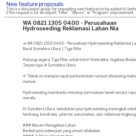
New feature proposals
This is a discussion group for requesting new features to be added to Vanta
if the request is for an import "Filter", "Macro", or "Program" improvement.
WA 0821 1305 0400 - Perusahaan
Hydroseeding Reklamasi Lahan Nia
📣 WA 0821 1305 0400 - Perusahaan Hydroseeding Reklamasi La
Barat Sumatera Utara | Tiga Pillar
Hubungi segera Tiga Pillar untuk Info🌱 Kontraktor Vegetasi Mode
Terpercaya di Sumatera Utara
🌱 Teknik ini mempercepat pertumbuhan rumput dibanding met
manual.
Hydroseeding membantu menutup permukaan tanah secara cepa
merata.
Di Sumatera Utara, kebutuhan jasa hydroseeding meningkat untu
tambang, konstruksi, jalan tol, perumahan, dan reklamasi lingkung
### Macam Revegetasi Lahan
Berikut jenis pekerjaan yang umum dilakukan: