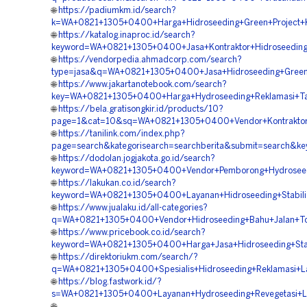
🌐
https://padiumkm.id/search?
k=WA+0821+1305+0400+Harga+Hidroseeding+Green+Project+
🌐
https://katalog.inaproc.id/search?
keyword=WA+0821+1305+0400+Jasa+Kontraktor+Hidroseedin
🌐
https://vendorpedia.ahmadcorp.com/search?
type=jasa&q=WA+0821+1305+0400+Jasa+Hidroseeding+Green+
🌐
https://www.jakartanotebook.com/search?
key=WA+0821+1305+0400+Harga+Hydroseeding+Reklamasi+T
🌐
https://bela.gratisongkir.id/products/10?
page=1&cat=10&sq=WA+0821+1305+0400+Vendor+Kontraktor+H
🌐
https://tanilink.com/index.php?
page=search&kategorisearch=searchberita&submit=search
🌐
https://dodolan.jogjakota.go.id/search?
keyword=WA+0821+1305+0400+Vendor+Pemborong+Hydroseedi
🌐
https://lakukan.co.id/search?
keyword=WA+0821+1305+0400+Layanan+Hidroseeding+Stabilis
🌐
https://www.jualaku.id/all-categories?
q=WA+0821+1305+0400+Vendor+Hidroseeding+Bahu+Jalan+To
🌐
https://www.pricebook.co.id/search?
keyword=WA+0821+1305+0400+Harga+Jasa+Hidroseeding+Stabi
🌐
https://direktoriukm.com/search/?
q=WA+0821+1305+0400+Spesialis+Hidroseeding+Reklamasi+L
🌐
https://blog.fastwork.id/?
s=WA+0821+1305+0400+Layanan+Hydroseeding+Revegetasi+L
🌐