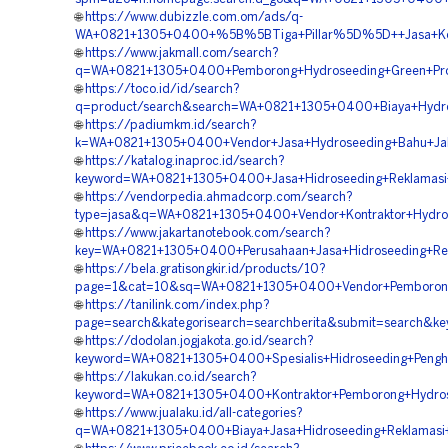
🌐
https://www.dubizzle.com.om/ads/q-
WA+0821+1305+0400+%5B%5BTiga+Pillar%5D%5D++Jasa+Kontr
🌐
https://www.jakmall.com/search?
q=WA+0821+1305+0400+Pemborong+Hydroseeding+Green+Proj
🌐
https://toco.id/id/search?
q=product/search&search=WA+0821+1305+0400+Biaya+Hydros
🌐
https://padiumkm.id/search?
k=WA+0821+1305+0400+Vendor+Jasa+Hydroseeding+Bahu+Jala
🌐
https://katalog.inaproc.id/search?
keyword=WA+0821+1305+0400+Jasa+Hidroseeding+Reklamasi
🌐
https://vendorpedia.ahmadcorp.com/search?
type=jasa&q=WA+0821+1305+0400+Vendor+Kontraktor+Hydros
🌐
https://www.jakartanotebook.com/search?
key=WA+0821+1305+0400+Perusahaan+Jasa+Hidroseeding+Rev
🌐
https://bela.gratisongkir.id/products/10?
page=1&cat=10&sq=WA+0821+1305+0400+Vendor+Pemborong+
🌐
https://tanilink.com/index.php?
page=search&kategorisearch=searchberita&submit=search&
🌐
https://dodolan.jogjakota.go.id/search?
keyword=WA+0821+1305+0400+Spesialis+Hidroseeding+Penghi
🌐
https://lakukan.co.id/search?
keyword=WA+0821+1305+0400+Kontraktor+Pemborong+Hydrose
🌐
https://www.jualaku.id/all-categories?
q=WA+0821+1305+0400+Biaya+Jasa+Hidroseeding+Reklamasi