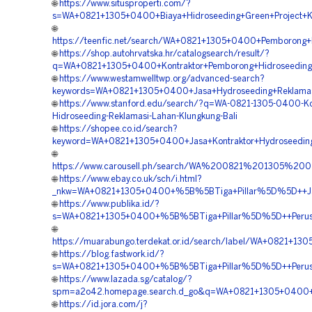
🌐
https://www.situsproperti.com/?
s=WA+0821+1305+0400+Biaya+Hidroseeding+Green+Project+Kl
🌐
https://teenfic.net/search/WA+0821+1305+0400+Pemborong+
🌐
https://shop.autohrvatska.hr/catalogsearch/result/?
q=WA+0821+1305+0400+Kontraktor+Pemborong+Hidroseeding+P
🌐
https://www.westamwelltwp.org/advanced-search?
keywords=WA+0821+1305+0400+Jasa+Hydroseeding+Reklamasi
🌐
https://www.stanford.edu/search/?q=WA-0821-1305-0400-Ko
Hidroseeding-Reklamasi-Lahan-Klungkung-Bali
🌐
https://shopee.co.id/search?
keyword=WA+0821+1305+0400+Jasa+Kontraktor+Hydroseeding
🌐
https://www.carousell.ph/search/WA%200821%201305%20
🌐
https://www.ebay.co.uk/sch/i.html?
_nkw=WA+0821+1305+0400+%5B%5BTiga+Pillar%5D%5D++Jasa+Ko
🌐
https://www.publika.id/?
s=WA+0821+1305+0400+%5B%5BTiga+Pillar%5D%5D++Perusaha
🌐
https://muarabungo.terdekat.or.id/search/label/WA+0821+
🌐
https://blog.fastwork.id/?
s=WA+0821+1305+0400+%5B%5BTiga+Pillar%5D%5D++Perusah
🌐
https://www.lazada.sg/catalog/?
spm=a2o42.homepage.search.d_go&q=WA+0821+1305+0400+%5B
🌐
https://id.jora.com/j?