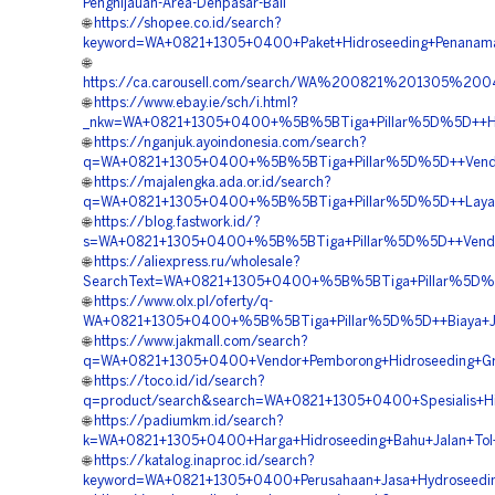
Penghijauan-Area-Denpasar-Bali
🌐
https://shopee.co.id/search?
keyword=WA+0821+1305+0400+Paket+Hidroseeding+Penanama
🌐
https://ca.carousell.com/search/WA%200821%201305%
🌐
https://www.ebay.ie/sch/i.html?
_nkw=WA+0821+1305+0400+%5B%5BTiga+Pillar%5D%5D++Har
🌐
https://nganjuk.ayoindonesia.com/search?
q=WA+0821+1305+0400+%5B%5BTiga+Pillar%5D%5D++Vendor+
🌐
https://majalengka.ada.or.id/search?
q=WA+0821+1305+0400+%5B%5BTiga+Pillar%5D%5D++Layanan
🌐
https://blog.fastwork.id/?
s=WA+0821+1305+0400+%5B%5BTiga+Pillar%5D%5D++Vendor+K
🌐
https://aliexpress.ru/wholesale?
SearchText=WA+0821+1305+0400+%5B%5BTiga+Pillar%5D%5D+
🌐
https://www.olx.pl/oferty/q-
WA+0821+1305+0400+%5B%5BTiga+Pillar%5D%5D++Biaya+Jasa
🌐
https://www.jakmall.com/search?
q=WA+0821+1305+0400+Vendor+Pemborong+Hidroseeding+Gre
🌐
https://toco.id/id/search?
q=product/search&search=WA+0821+1305+0400+Spesialis+Hi
🌐
https://padiumkm.id/search?
k=WA+0821+1305+0400+Harga+Hidroseeding+Bahu+Jalan+Tol
🌐
https://katalog.inaproc.id/search?
keyword=WA+0821+1305+0400+Perusahaan+Jasa+Hydroseeding