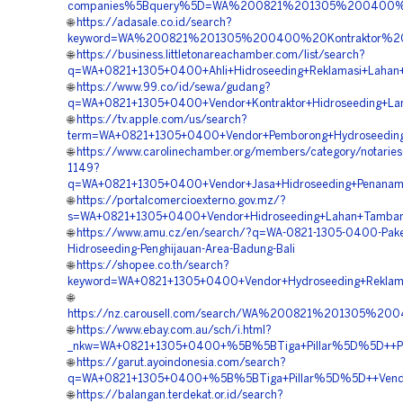
companies%5Bquery%5D=WA%200821%201305%200400%20
🌐
https://adasale.co.id/search?
keyword=WA%200821%201305%200400%20Kontraktor%20P
🌐
https://business.littletonareachamber.com/list/search?
q=WA+0821+1305+0400+Ahli+Hidroseeding+Reklamasi+Lahan+
🌐
https://www.99.co/id/sewa/gudang?
q=WA+0821+1305+0400+Vendor+Kontraktor+Hidroseeding+Lan
🌐
https://tv.apple.com/us/search?
term=WA+0821+1305+0400+Vendor+Pemborong+Hydroseeding+S
🌐
https://www.carolinechamber.org/members/category/notaries-
1149?
q=WA+0821+1305+0400+Vendor+Jasa+Hidroseeding+Penanam
🌐
https://portalcomercioexterno.gov.mz/?
s=WA+0821+1305+0400+Vendor+Hidroseeding+Lahan+Tamban
🌐
https://www.amu.cz/en/search/?q=WA-0821-1305-0400-Pake
Hidroseeding-Penghijauan-Area-Badung-Bali
🌐
https://shopee.co.th/search?
keyword=WA+0821+1305+0400+Vendor+Hydroseeding+Reklam
🌐
https://nz.carousell.com/search/WA%200821%201305%2
🌐
https://www.ebay.com.au/sch/i.html?
_nkw=WA+0821+1305+0400+%5B%5BTiga+Pillar%5D%5D++Pembo
🌐
https://garut.ayoindonesia.com/search?
q=WA+0821+1305+0400+%5B%5BTiga+Pillar%5D%5D++Vendor+
🌐
https://balangan.terdekat.or.id/search?