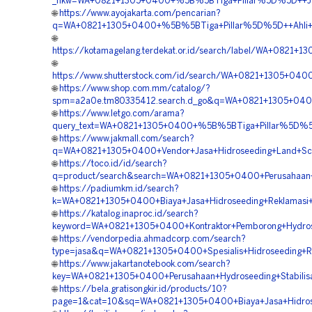
_nkw=WA+0821+1305+0400+%5B%5BTiga+Pillar%5D%5D++Jasa+
🌐
https://www.ayojakarta.com/pencarian?
q=WA+0821+1305+0400+%5B%5BTiga+Pillar%5D%5D++Ahli+Hid
🌐
https://kotamagelang.terdekat.or.id/search/label/WA+082
🌐
https://www.shutterstock.com/id/search/WA+0821+1305+04
🌐
https://www.shop.com.mm/catalog/?
spm=a2a0e.tm80335412.search.d_go&q=WA+0821+1305+0400
🌐
https://www.letgo.com/arama?
query_text=WA+0821+1305+0400+%5B%5BTiga+Pillar%5D%5D++
🌐
https://www.jakmall.com/search?
q=WA+0821+1305+0400+Vendor+Jasa+Hidroseeding+Land+Scap
🌐
https://toco.id/id/search?
q=product/search&search=WA+0821+1305+0400+Perusahaan+H
🌐
https://padiumkm.id/search?
k=WA+0821+1305+0400+Biaya+Jasa+Hidroseeding+Reklamasi+
🌐
https://katalog.inaproc.id/search?
keyword=WA+0821+1305+0400+Kontraktor+Pemborong+Hydros
🌐
https://vendorpedia.ahmadcorp.com/search?
type=jasa&q=WA+0821+1305+0400+Spesialis+Hidroseeding+R
🌐
https://www.jakartanotebook.com/search?
key=WA+0821+1305+0400+Perusahaan+Hydroseeding+Stabilisa
🌐
https://bela.gratisongkir.id/products/10?
page=1&cat=10&sq=WA+0821+1305+0400+Biaya+Jasa+Hidros