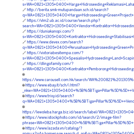
s=WA+0821+1305+0400+Harga+Hidroseeding+Reklamasi+Laha
🔗
http://berita.smk-mutupandaan.sch.id/search?
q=WA+0821+1305+0400+Harga+Hidroseeding+Green+Project+
🔗
https://vlm2.ub.ac.id/course/search.php?
search=WA+0821+1305+0400+Vendor+Kontraktor+Hidroseeding
🔗
https://duniakanopi.com/?
s=WA+0821+1305+0400+Kontraktor+Hidroseeding+Stabilisasi+
🔗
https://www.devex.com/search?
q=WA+0821+1305+0400+Perusahaan+Hydroseeding+Green+Pro
🔗
https://vixtoriabesitempa.com/?
s=WA+0821+1305+0400+Spesialis+Hydroseeding+Land+Scapin
🔗
https://dlingofamily.com/?
s=WA+0821+1305+0400+Kontraktor+Pemborong+Hidroseeding+
🌐
https://www.carousell.com.hk/search/WA%200821%20130
🌐
https://www.ebay.it/sch/i.html?
_nkw=WA+0821+1305+0400+%5B%5BTiga+Pillar%5D%5D++Vend
🌐
https://www.trixy.id/search?
q=WA+0821+1305+0400+%5B%5BTiga+Pillar%5D%5D++Vendor
🌐
https://lewoleba.harga.biz.id/search/label/WA+0821+1305
🌐
https://www.istockphoto.com/id/search/2/image-film?
phrase=WA+0821+1305+0400+%5B%5BTiga+Pillar%5D%5D++Ha
🌐
https://www.lazada.vn/catalog/?
spm=a2o4n.homepage.search.d_go&q=WA+0821+1305+0400+%5