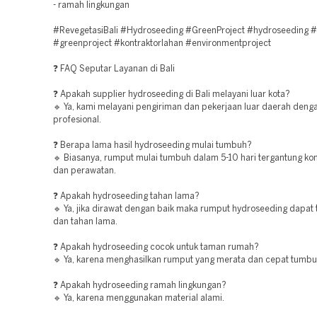
- ramah lingkungan
#RevegetasiBali #Hydroseeding #GreenProject #hydroseeding #e
#greenproject #kontraktorlahan #environmentproject
❓ FAQ Seputar Layanan di Bali
❓ Apakah supplier hydroseeding di Bali melayani luar kota?
🔹 Ya, kami melayani pengiriman dan pekerjaan luar daerah deng
profesional.
❓ Berapa lama hasil hydroseeding mulai tumbuh?
🔹 Biasanya, rumput mulai tumbuh dalam 5-10 hari tergantung kon
dan perawatan.
❓ Apakah hydroseeding tahan lama?
🔹 Ya, jika dirawat dengan baik maka rumput hydroseeding dapat
dan tahan lama.
❓ Apakah hydroseeding cocok untuk taman rumah?
🔹 Ya, karena menghasilkan rumput yang merata dan cepat tumbu
❓ Apakah hydroseeding ramah lingkungan?
🔹 Ya, karena menggunakan material alami.