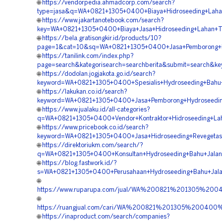
🌐
https://vendorpedia.ahmadcorp.com/search?
type=jasa&q=WA+0821+1305+0400+Biaya+Hidroseeding+Laha
🌐
https://www.jakartanotebook.com/search?
key=WA+0821+1305+0400+Biaya+Jasa+Hidroseeding+Lahan+T
🌐
https://bela.gratisongkir.id/products/10?
page=1&cat=10&sq=WA+0821+1305+0400+Jasa+Pemborong+Hi
🌐
https://tanilink.com/index.php?
page=search&kategorisearch=searchberita&submit=search&ke
🌐
https://dodolan.jogjakota.go.id/search?
keyword=WA+0821+1305+0400+Spesialis+Hydroseeding+Bahu+
🌐
https://lakukan.co.id/search?
keyword=WA+0821+1305+0400+Jasa+Pemborong+Hydroseeding
🌐
https://www.jualaku.id/all-categories?
q=WA+0821+1305+0400+Vendor+Kontraktor+Hidroseeding+La
🌐
https://www.pricebook.co.id/search?
keyword=WA+0821+1305+0400+Jasa+Hidroseeding+Revegetasi
🌐
https://direktoriukm.com/search/?
q=WA+0821+1305+0400+Konsultan+Hydroseeding+Bahu+Jalan+
🌐
https://blog.fastwork.id/?
s=WA+0821+1305+0400+Perusahaan+Hydroseeding+Bahu+Jala
🌐
https://www.ruparupa.com/jual/WA%200821%201305%20
🌐
https://ruangjual.com/cari/WA%200821%201305%20040
🌐
https://inaproduct.com/search/companies?