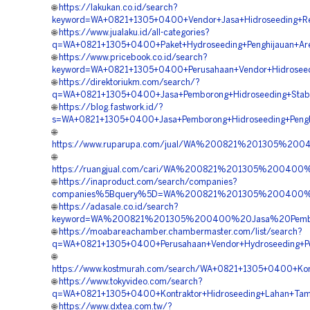
🌐
https://lakukan.co.id/search?
keyword=WA+0821+1305+0400+Vendor+Jasa+Hidroseeding+Rev
🌐
https://www.jualaku.id/all-categories?
q=WA+0821+1305+0400+Paket+Hydroseeding+Penghijauan+Are
🌐
https://www.pricebook.co.id/search?
keyword=WA+0821+1305+0400+Perusahaan+Vendor+Hidroseedi
🌐
https://direktoriukm.com/search/?
q=WA+0821+1305+0400+Jasa+Pemborong+Hidroseeding+Stabili
🌐
https://blog.fastwork.id/?
s=WA+0821+1305+0400+Jasa+Pemborong+Hidroseeding+Penghi
🌐
https://www.ruparupa.com/jual/WA%200821%201305%20
🌐
https://ruangjual.com/cari/WA%200821%201305%200400
🌐
https://inaproduct.com/search/companies?
companies%5Bquery%5D=WA%200821%201305%200400%20J
🌐
https://adasale.co.id/search?
keyword=WA%200821%201305%200400%20Jasa%20Pemboro
🌐
https://moabareachamber.chambermaster.com/list/search?
q=WA+0821+1305+0400+Perusahaan+Vendor+Hydroseeding+Pen
🌐
https://www.kostmurah.com/search/WA+0821+1305+0400+Kont
🌐
https://www.tokyvideo.com/search?
q=WA+0821+1305+0400+Kontraktor+Hidroseeding+Lahan+Tam
🌐
https://www.dxtea.com.tw/?