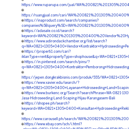
https://www.ruparupa.com/jual/WA%200821%201305%20
🌐
https://ruangjual.com/cari/WA%200821%201305%20040
🌐
https://inaproduct.com/search/companies?
companies%5Bquery%5D=WA%200821%201305%200400%20P
🌐
https://adasale.co.id/search?
keyword=WA%200821%201305%200400%20Vendor%20Hydr
🌐
https://www.adirondackchamber.org/list/search?
q=WA+0821+1305+0400+Vendor+Kontraktor+Hydroseeding+Pen
🌐
https://properti1.com/cari?
iklanType=rent&propertyType=shophouse&q=WA+0821+1305+
🌐
https://in.pinterest.com/search/pins/?
q=WA+0821+1305+0400+Kontraktor+Pemborong+Hidroseeding
🌐
https://jepen.dongkrakbisnis.com/produk/555/WA+0821+1305
🌐
https://www.xavier.edu/search/?
q=WA+0821+1305+0400+Layanan+Hidroseeding+Land+Scaping
🌐
https://www.burkenc.org/Search?searchPhrase=WA-0821-13
Jasa-Hidroseeding-Land-Scaping-Hijau-Karangasem-Bali
🌐
https://shopee.ph/search?
keyword=WA+0821+1305+0400+Konsultan+Hydroseeding+Rekl
🌐
https://www.carousell.ph/search/WA%200821%201305%2
🌐
https://www.ebay.com/sch/i.html?