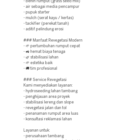
- benih rumput (grass seed mix)
- air sebagai media pencampur
- pupuk starter
- mulch (serat kayu / kertas)
- tackifier (perekat tanah)
- aditif pelindung erosi
### Manfaat Revegetasi Modern
- 🌱 pertumbuhan rumput cepat
- 🚜 hemat biaya tenaga
- 🌿 stabilisasi lahan
- 🌱 estetika baik
- 🚚 tim profesional
### Service Revegetasi
Kami menyediakan layanan:
- hydroseeding lahan tambang
- penghijauan area proyek
- stabilisasi lereng dan slope
- revegetasi jalan dan tol
- penanaman rumput area luas
- konsultasi reklamasi lahan
Layanan untuk:
- perusahaan tambang