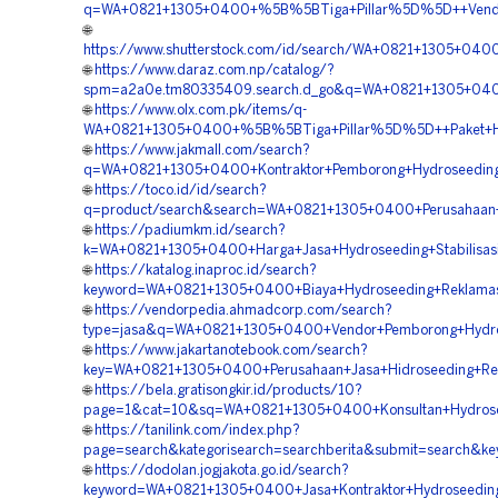
q=WA+0821+1305+0400+%5B%5BTiga+Pillar%5D%5D++Vendor
🌐
https://www.shutterstock.com/id/search/WA+0821+1305+04
🌐
https://www.daraz.com.np/catalog/?
spm=a2a0e.tm80335409.search.d_go&q=WA+0821+1305+040
🌐
https://www.olx.com.pk/items/q-
WA+0821+1305+0400+%5B%5BTiga+Pillar%5D%5D++Paket+Hidr
🌐
https://www.jakmall.com/search?
q=WA+0821+1305+0400+Kontraktor+Pemborong+Hydroseeding
🌐
https://toco.id/id/search?
q=product/search&search=WA+0821+1305+0400+Perusahaan+J
🌐
https://padiumkm.id/search?
k=WA+0821+1305+0400+Harga+Jasa+Hydroseeding+Stabilisasi
🌐
https://katalog.inaproc.id/search?
keyword=WA+0821+1305+0400+Biaya+Hydroseeding+Reklamas
🌐
https://vendorpedia.ahmadcorp.com/search?
type=jasa&q=WA+0821+1305+0400+Vendor+Pemborong+Hydro
🌐
https://www.jakartanotebook.com/search?
key=WA+0821+1305+0400+Perusahaan+Jasa+Hidroseeding+Rek
🌐
https://bela.gratisongkir.id/products/10?
page=1&cat=10&sq=WA+0821+1305+0400+Konsultan+Hydrose
🌐
https://tanilink.com/index.php?
page=search&kategorisearch=searchberita&submit=search&
🌐
https://dodolan.jogjakota.go.id/search?
keyword=WA+0821+1305+0400+Jasa+Kontraktor+Hydroseedin