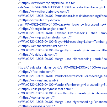
🔗
https://www.dotproperty.id/houses-for-
sale/search/WA+0821+1305+0400+Kontraktor+Pemborong+Hidr
🔗
https://www.vifonplafonpvc.com/?
s=WA+0821+1305+0400+Perusahaan+Jasa+Hidroseeding+Pena
🔗
https://trowulan.my.id/cari?
cari=WA+0821+1305+0400+Jasa+Pemborong+Hydroseeding+Re
🔗
https://bengkeltukanglas.com/?
s=WA+0821+1305+0400+Layanan+Hydroseeding+Lahan+Tamba
🔗
https://www.jayautamalestari.com/?
s=WA+0821+1305+0400+Biaya+Hidroseeding+Lahan+Tambang
🔗
https://amanahkonstruksi.com/?
s=WA+0821+1305+0400+Harga+Hydroseeding+Penanaman+Rum
🔗
https://bajakubaja.com/?
s=WA+0821+1305+0400+Harga+Jasa+Hidroseeding+Land+Scap
🔗
https://realciptamakmur.co.id/s=WA+0821+1305+0400+Perusa
🔗
https://fast-indo.com/?
s=WA+0821+1305+0400+Vendor+Kontraktor+Hidroseeding+Stabi
🔗
https://www.natanusa.id/?
s=WA+0821+1305+0400+Vendor+Pemborong+Hidroseeding+Stabi
🔗
https://bilalpropertymakassar.com/?
s=WA+0821+1305+0400+Konsultan+Hydroseeding+Penghijauan+
🔗
https://oomahku.com/?
s=WA+0821+1305+0400+Harga+Jasa+Hydroseeding+Penanaman
🔗
https://jogjabaja.com/?