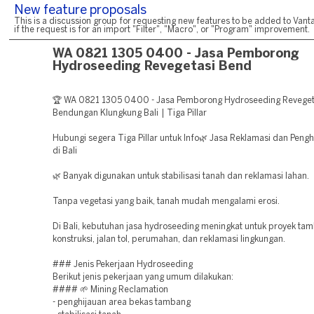
New feature proposals
This is a discussion group for requesting new features to be added to Vanta
if the request is for an import "Filter", "Macro", or "Program" improvement.
WA 0821 1305 0400 - Jasa Pemborong
Hydroseeding Revegetasi Bend
🏆 WA 0821 1305 0400 - Jasa Pemborong Hydroseeding Reveget
Bendungan Klungkung Bali | Tiga Pillar
Hubungi segera Tiga Pillar untuk Info🌿 Jasa Reklamasi dan Peng
di Bali
🌿 Banyak digunakan untuk stabilisasi tanah dan reklamasi lahan.
Tanpa vegetasi yang baik, tanah mudah mengalami erosi.
Di Bali, kebutuhan jasa hydroseeding meningkat untuk proyek ta
konstruksi, jalan tol, perumahan, dan reklamasi lingkungan.
### Jenis Pekerjaan Hydroseeding
Berikut jenis pekerjaan yang umum dilakukan:
#### 🌱 Mining Reclamation
- penghijauan area bekas tambang