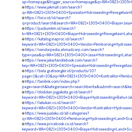
sp=homepage&trigger_source=homepage&q=WA+0821+1305+04
🌐
https://www.jakmall.com/search?
q=WA+0821+1305+0400+Spesialis+Hidroseeding+Revegetasi+B
🌐
https://toco.id/id/search?
q=product/search&search=WA+0821+1305+0400+Biaya+Jasa+Hy
🌐
https://padiumkm.id/search?
k=WA+0821+1305+0400+Biaya+Hidroseeding+Revegetasi+Lahan
🌐
https://katalog.inaproc.id/search?
keyword=WA+0821+1305+0400+Vendor+Pemborong+Hydroseedin
🌐
https://vendorpedia.ahmadcorp.com/search?
type=jasa&q=WA+0821+1305+0400+Jasa+Hidroseeding+Lahan
🌐
https://www.jakartanotebook.com/search?
key=WA+0821+1305+0400+Spesialis+Hidroseeding+Revegetasi+
🌐
https://bela.gratisongkir.id/products/10?
page=1&cat=10&sq=WA+0821+1305+0400+Kontraktor+Pemborong
🌐
https://tanilink.com/index.php?
page=search&kategorisearch=searchberita&submit=search&ke
🌐
https://dodolan.jogjakota.go.id/search?
keyword=WA+0821+1305+0400+Biaya+Hydroseeding+Bahu+Jala
🌐
https://lakukan.co.id/search?
keyword=WA+0821+1305+0400+Vendor+Kontraktor+Hydroseedin
🌐
https://www.jualaku.id/all-categories?
q=WA+0821+1305+0400+Pemborong+Hydroseeding+Land+Scapi
🌐
https://www.pricebook.co.id/search?
keyword=WA+0821+1305+0400+Biaya+Hidroseeding+Land+Scapi