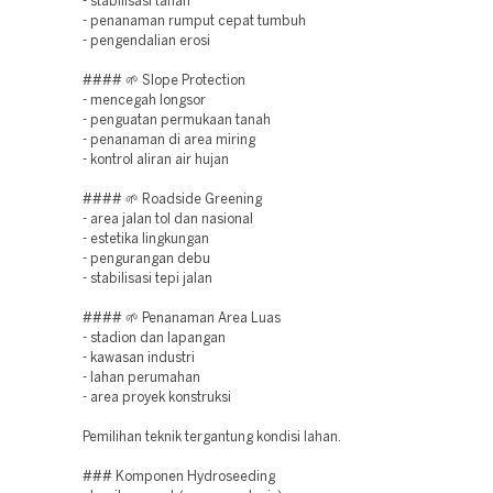
- stabilisasi tanah
- penanaman rumput cepat tumbuh
- pengendalian erosi
#### 🌱 Slope Protection
- mencegah longsor
- penguatan permukaan tanah
- penanaman di area miring
- kontrol aliran air hujan
#### 🌱 Roadside Greening
- area jalan tol dan nasional
- estetika lingkungan
- pengurangan debu
- stabilisasi tepi jalan
#### 🌱 Penanaman Area Luas
- stadion dan lapangan
- kawasan industri
- lahan perumahan
- area proyek konstruksi
Pemilihan teknik tergantung kondisi lahan.
### Komponen Hydroseeding