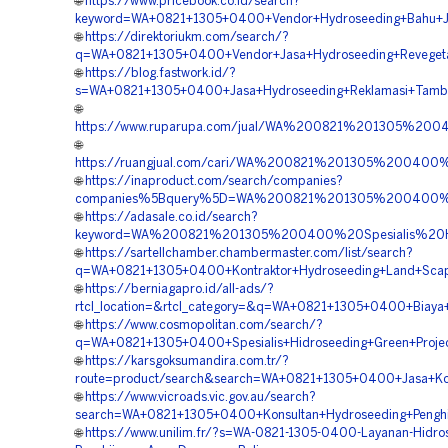
🌐
https://www.pricebook.co.id/search?
keyword=WA+0821+1305+0400+Vendor+Hydroseeding+Bahu+Ja
🌐
https://direktoriukm.com/search/?
q=WA+0821+1305+0400+Vendor+Jasa+Hydroseeding+Revegeta
🌐
https://blog.fastwork.id/?
s=WA+0821+1305+0400+Jasa+Hydroseeding+Reklamasi+Tamba
🌐
https://www.ruparupa.com/jual/WA%200821%201305%200
🌐
https://ruangjual.com/cari/WA%200821%201305%200400
🌐
https://inaproduct.com/search/companies?
companies%5Bquery%5D=WA%200821%201305%200400%20
🌐
https://adasale.co.id/search?
keyword=WA%200821%201305%200400%20Spesialis%20Hy
🌐
https://sartellchamber.chambermaster.com/list/search?
q=WA+0821+1305+0400+Kontraktor+Hydroseeding+Land+Scapi
🌐
https://berniagapro.id/all-ads/?
rtcl_location=&rtcl_category=&q=WA+0821+1305+0400+Biay
🌐
https://www.cosmopolitan.com/search/?
q=WA+0821+1305+0400+Spesialis+Hidroseeding+Green+Projec
🌐
https://karsgoksumandira.com.tr/?
route=product/search&search=WA+0821+1305+0400+Jasa+Kont
🌐
https://www.vicroads.vic.gov.au/search?
search=WA+0821+1305+0400+Konsultan+Hydroseeding+Penghi
🌐
https://www.unilim.fr/?s=WA-0821-1305-0400-Layanan-Hidro