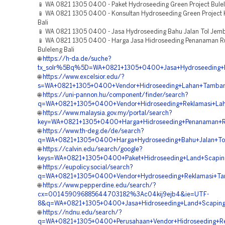
📱 WA 0821 1305 0400 - Paket Hydroseeding Green Project Bulel
📱 WA 0821 1305 0400 - Konsultan Hydroseeding Green Project
Bali
📱 WA 0821 1305 0400 - Jasa Hydroseeding Bahu Jalan Tol Jemb
📱 WA 0821 1305 0400 - Harga Jasa Hidroseeding Penanaman 
Buleleng Bali
🌐
https://h-da.de/suche?
tx_solr%5Bq%5D=WA+0821+1305+0400+Jasa+Hydroseeding+Re
🌐
https://www.excelsior.edu/?
s=WA+0821+1305+0400+Vendor+Hidroseeding+Lahan+Tambang
🌐
https://uni-pannon.hu/component/finder/search?
q=WA+0821+1305+0400+Vendor+Hidroseeding+Reklamasi+Lah
🌐
https://www.malaysia.gov.my/portal/search?
key=WA+0821+1305+0400+Harga+Hidroseeding+Penanaman+R
🌐
https://www.th-deg.de/de/search?
q=WA+0821+1305+0400+Harga+Hydroseeding+Bahu+Jalan+Tol+
🌐
https://calvin.edu/search/google?
keys=WA+0821+1305+0400+Paket+Hidroseeding+Land+Scaping+
🌐
https://eupolicy.social/search?
q=WA+0821+1305+0400+Vendor+Hydroseeding+Reklamasi+Ta
🌐
https://www.pepperdine.edu/search/?
cx=001459096885644703182%3Ac04kij9ejb4&ie=UTF-
8&q=WA+0821+1305+0400+Jasa+Hidroseeding+Land+Scaping+H
🌐
https://ndnu.edu/search/?
q=WA+0821+1305+0400+Perusahaan+Vendor+Hidroseeding+Rev