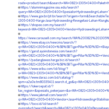
route=product/search&search=WA+0821+1305+0400+Paket+Hy
🌐
https://alumnimagazine.osu.edu/search?
query=WA+0821+1305+0400+Spesialis+Hydroseeding+Lahan+T
🌐
https://www.gov.br/pt-br/search?origem=form&SearchableTe
1305-0400-Harga-Jasa-Hydroseeding-Revegetasi-Lahan-Klungku
🌐
https://shopee.com.my/search?
keyword=WA+0821+1305+0400+Vendor+Hydroseeding+Lahan+
🌐
https://www.carousell.com.my/search/WA%200821%2013
🌐
https://www.ebay.cn/newcms/search/?
q=WA+0821+1305+0400+%5B%5BTiga+Pillar%5D%5D++Biaya+
🌐
https://garut.ayoindonesia.com/search?
q=WA+0821+1305+0400+%5B%5BTiga+Pillar%5D%5D++Vendor+
🌐
https://padanglawas.harga.biz.id/search?
q=WA+0821+1305+0400+%5B%5BTiga+Pillar%5D%5D++Vendor
🌐
https://www.sribu.com/id/blog/?
s=WA+0821+1305+0400+%5B%5BTiga+Pillar%5D%5D++Vendor+
🌐
https://www.daraz.com.bd/catalog/?
spm=a2a0e.tm80335411.search.d_go&q=WA+0821+1305+0400+
🌐
https://lokercepat.id/?
tax_region=&spesialis_pekerjaan=&s=WA+0821+1305+0400+
🌐
https://www.jakmall.com/search?
q=WA+0821+1305+0400+Vendor+Jasa+Hidroseeding+Stabilisas
🌐
https://toco.id/id/search?
q=product/search&search=WA+0821+1305+0400+Perusahaan+