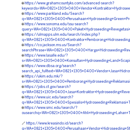
🌐
https://www.grahamcountyks.com/advanced-search?
keywords=WA+0821+1305+0400+Vendor+Kontraktor+Hydroseedi
🌐
https://www.parkland.edu/Search?
q=WA+0821+1305+0400+Perusahaan+Hydroseeding+Green+Proj
🌐
https://www.sonoma.edu/ssu-search?
query=WA+0821+1305+0400+Paket+Hydroseeding+Revegetasi+
🌐
https://ulmapps.ulm.edu/search/index.php?
q=WA+0821+1305+0400+Kontraktor+Pemborong+Hidroseeding+
🌐
https://co.jackson.ms.us/Search?
searchPhrase=WA+0821+1305+0400+Harga+Hidroseeding+Reve
🌐
https://www.lasalle.edu/?
s=WA+0821+1305+0400+Konsultan+Hydroseeding+Land+Scapin
🌐
https://www.dbsa.org/search?
search_api_fulltext=WA+0821+1305+0400+Vendor+Jasa+Hidro
🌐
https://ukim.edu.mk/?
s=WA+0821+1305+0400+Pemborong+Hydroseeding+Reklamasi+
🌐
https://jobs.ct.gov/search?
q=WA+0821+1305+0400+Jasa+Kontraktor+Hydroseeding+Reveg
🌐
https://www.uic.edu/search?
q=WA+0821+1305+0400+Spesialis+Hydroseeding+Reklamasi+
🌐
https://www.smc.edu/search/?
ousearchq=WA+0821+1305+0400+Ahli+Hydroseeding+Lahan+
🔗
https://www.kreasindo.id/search?
q=WA+0821+1305+0400+Perusahaan+Vendor+Hidroseeding+Stab