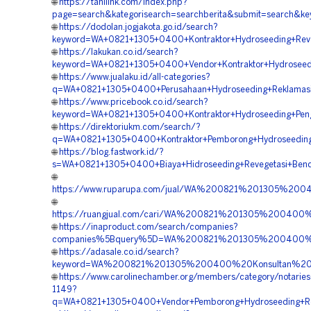
🌐
https://tanilink.com/index.php?
page=search&kategorisearch=searchberita&submit=search&
🌐
https://dodolan.jogjakota.go.id/search?
keyword=WA+0821+1305+0400+Kontraktor+Hydroseeding+Reve
🌐
https://lakukan.co.id/search?
keyword=WA+0821+1305+0400+Vendor+Kontraktor+Hydroseedi
🌐
https://www.jualaku.id/all-categories?
q=WA+0821+1305+0400+Perusahaan+Hydroseeding+Reklamasi+
🌐
https://www.pricebook.co.id/search?
keyword=WA+0821+1305+0400+Kontraktor+Hydroseeding+Pengh
🌐
https://direktoriukm.com/search/?
q=WA+0821+1305+0400+Kontraktor+Pemborong+Hydroseeding+
🌐
https://blog.fastwork.id/?
s=WA+0821+1305+0400+Biaya+Hidroseeding+Revegetasi+Bend
🌐
https://www.ruparupa.com/jual/WA%200821%201305%20
🌐
https://ruangjual.com/cari/WA%200821%201305%20040
🌐
https://inaproduct.com/search/companies?
companies%5Bquery%5D=WA%200821%201305%200400%20
🌐
https://adasale.co.id/search?
keyword=WA%200821%201305%200400%20Konsultan%20Hi
🌐
https://www.carolinechamber.org/members/category/notaries-
1149?
q=WA+0821+1305+0400+Vendor+Pemborong+Hydroseeding+Rev