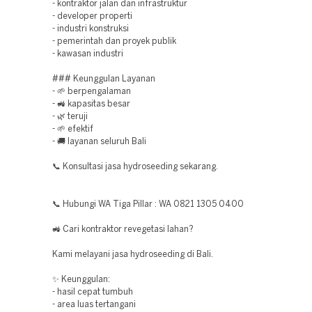
- kontraktor jalan dan infrastruktur
- developer properti
- industri konstruksi
- pemerintah dan proyek publik
- kawasan industri
### Keunggulan Layanan
- 🌱 berpengalaman
- 🚜 kapasitas besar
- 🌿 teruji
- 🌱 efektif
- 🚚 layanan seluruh Bali
📞 Konsultasi jasa hydroseeding sekarang.
📞 Hubungi WA Tiga Pillar : WA 0821 1305 0400
🚜 Cari kontraktor revegetasi lahan?
Kami melayani jasa hydroseeding di Bali.
✨ Keunggulan:
- hasil cepat tumbuh
- area luas tertangani