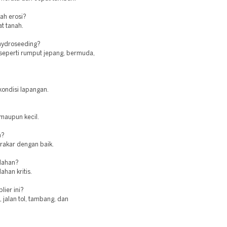
ah erosi?
t tanah.
 hydroseeding?
seperti rumput jepang, bermuda,
kondisi lapangan.
 maupun kecil.
n?
erakar dengan baik.
 lahan?
ahan kritis.
lier ini?
jalan tol, tambang, dan