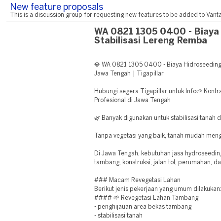
New feature proposals
This is a discussion group for requesting new features to be added to Vantag
WA 0821 1305 0400 - Biaya
Stabilisasi Lereng Remba
💎 WA 0821 1305 0400 - Biaya Hidroseeding
Jawa Tengah | Tigapillar
Hubungi segera Tigapillar untuk Info🌱 Kontr
Profesional di Jawa Tengah
🌿 Banyak digunakan untuk stabilisasi tanah 
Tanpa vegetasi yang baik, tanah mudah meng
Di Jawa Tengah, kebutuhan jasa hydroseedin
tambang, konstruksi, jalan tol, perumahan, d
### Macam Revegetasi Lahan
Berikut jenis pekerjaan yang umum dilakukan
#### 🌱 Revegetasi Lahan Tambang
- penghijauan area bekas tambang
- stabilisasi tanah