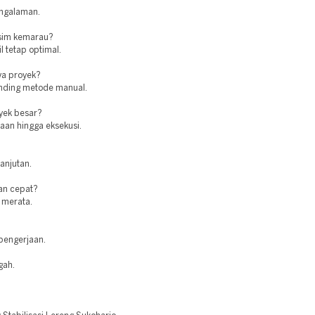
engalaman.
usim kemarau?
l tetap optimal.
ya proyek?
banding metode manual.
oyek besar?
aan hingga eksekusi.
anjutan.
an cepat?
 merata.
pengerjaan.
gah.