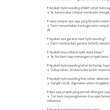
❓ Apakah hydroseeding efektif untuk menceg
🔹 Ya, karena akar rumput membantu mengika
❓ Jenis rumput apa saja yang tersedia untuk
🔹 Kami menyediakan berbagai jenis rumput 
dll.
❓ Apakah ada garansi hasil hydroseeding?
🔹 Kami memberikan garansi tertentu sesuai 
❓ Apakah bisa untuk proyek skala besar?
🔹 Ya, tim kami siap menangani proyek besar
❓ Apakah hydroseeding tahan terhadap huja
🔹 Cukup tahan, terutama jika sudah mulai b
❓ Apakah hydroseeding bisa untuk reklamasi
🔹 Sangat cocok, digunakan untuk revegetasi l
❓ Apa saja proyek yang pernah ditangani supp
🔹 Tim kami berpengalaman di proyek taman, 
reklamasi.
❓ Apakah hydroseeding mudah gagal?