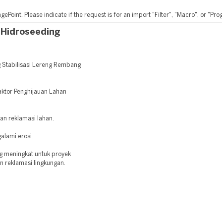
ePoint. Please indicate if the request is for an import "Filter", "Macro", or "P
 Hidroseeding
 Stabilisasi Lereng Rembang
aktor Penghijauan Lahan
dan reklamasi lahan.
alami erosi.
g meningkat untuk proyek
an reklamasi lingkungan.
: