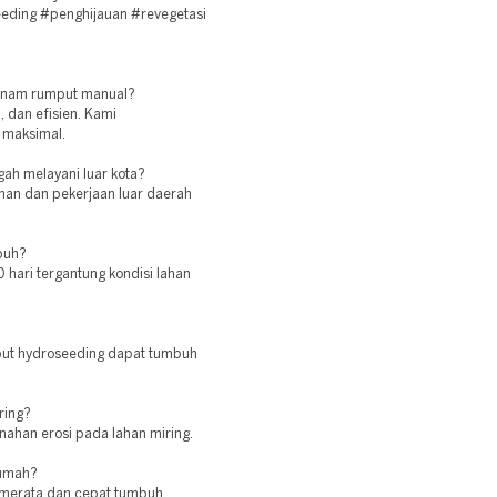
eding #penghijauan #revegetasi
tanam rumput manual?
 dan efisien. Kami
 maksimal.
ah melayani luar kota?
iman dan pekerjaan luar daerah
buh?
 hari tergantung kondisi lahan
mput hydroseeding dapat tumbuh
ring?
ahan erosi pada lahan miring.
rumah?
 merata dan cepat tumbuh.