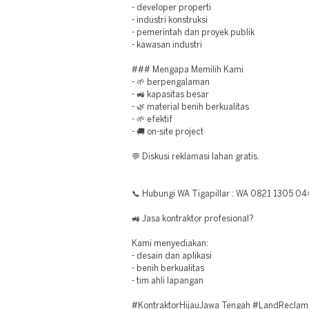
- developer properti
- industri konstruksi
- pemerintah dan proyek publik
- kawasan industri
### Mengapa Memilih Kami
- 🌱 berpengalaman
- 🚜 kapasitas besar
- 🌿 material benih berkualitas
- 🌱 efektif
- 🚚 on-site project
💬 Diskusi reklamasi lahan gratis.
📞 Hubungi WA Tigapillar : WA 0821 1305 0
🚜 Jasa kontraktor profesional?
Kami menyediakan:
- desain dan aplikasi
- benih berkualitas
- tim ahli lapangan
#KontraktorHijauJawa Tengah #LandReclam