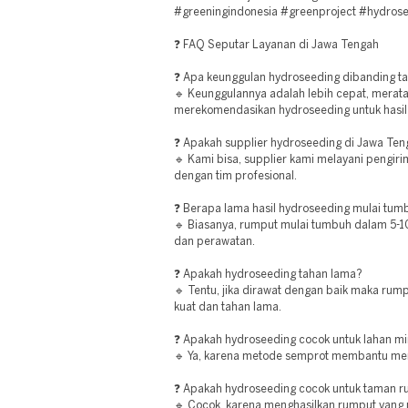
#greeningindonesia #greenproject #hydrose
❓ FAQ Seputar Layanan di Jawa Tengah
❓ Apa keunggulan hydroseeding dibanding 
🔹 Keunggulannya adalah lebih cepat, merata,
merekomendasikan hydroseeding untuk hasil
❓ Apakah supplier hydroseeding di Jawa Teng
🔹 Kami bisa, supplier kami melayani pengir
dengan tim profesional.
❓ Berapa lama hasil hydroseeding mulai tum
🔹 Biasanya, rumput mulai tumbuh dalam 5-10
dan perawatan.
❓ Apakah hydroseeding tahan lama?
🔹 Tentu, jika dirawat dengan baik maka ru
kuat dan tahan lama.
❓ Apakah hydroseeding cocok untuk lahan mi
🔹 Ya, karena metode semprot membantu men
❓ Apakah hydroseeding cocok untuk taman 
🔹 Cocok, karena menghasilkan rumput yang