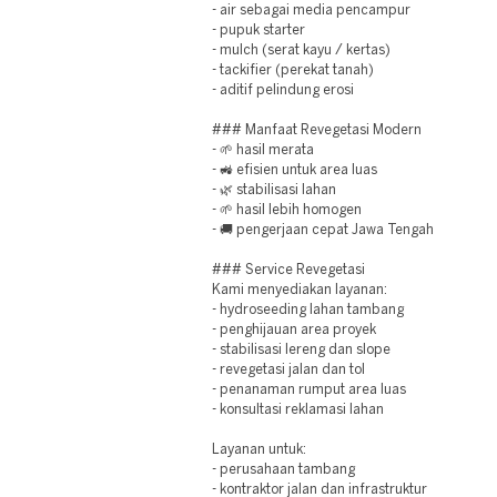
- air sebagai media pencampur
- pupuk starter
- mulch (serat kayu / kertas)
- tackifier (perekat tanah)
- aditif pelindung erosi
### Manfaat Revegetasi Modern
- 🌱 hasil merata
- 🚜 efisien untuk area luas
- 🌿 stabilisasi lahan
- 🌱 hasil lebih homogen
- 🚚 pengerjaan cepat Jawa Tengah
### Service Revegetasi
Kami menyediakan layanan:
- hydroseeding lahan tambang
- penghijauan area proyek
- stabilisasi lereng dan slope
- revegetasi jalan dan tol
- penanaman rumput area luas
- konsultasi reklamasi lahan
Layanan untuk:
- perusahaan tambang
- kontraktor jalan dan infrastruktur