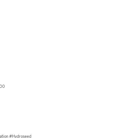
400
ation #Hydroseed