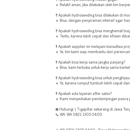
🔹 Relatif aman, jika dilakukan oleh tim berp
❓ Apakah hydroseeding bisa dilakukan di m
🔹 Bisa, dengan penyiraman intensif agar hasi
❓ Apakah hydroseeding bisa menghemat bia
🔹 Tentu, karena lebih cepat dan efisien di
❓ Apakah supplier ini melayani konsultasi pr
🔹 Ya, tim kami siap membantu dari perencan
❓ Apakah bisa kerja sama jangka panjang?
🔹 Bisa, kami terbuka untuk kerja sama berkel
❓ Apakah hydroseeding bisa untuk penghijau
🔹 Ya, karena rumput tumbuh lebih cepat dan
❓ Apakah ada layanan after sales?
🔹 Kami menyediakan pendampingan pasca 
☎️ Hubungi | Tigapillar sekarang di Jawa Ten
📞 WA: WA 0821 1305 0400