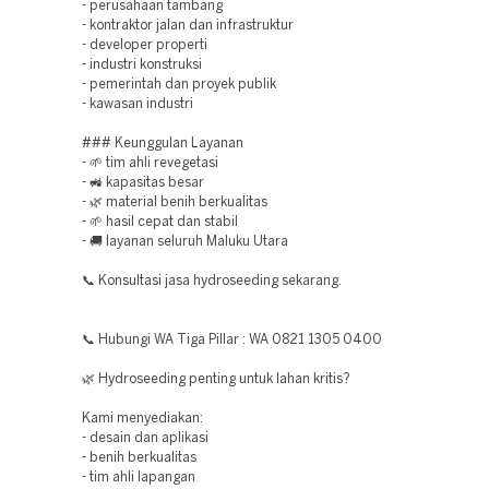
- perusahaan tambang
- kontraktor jalan dan infrastruktur
- developer properti
- industri konstruksi
- pemerintah dan proyek publik
- kawasan industri
### Keunggulan Layanan
- 🌱 tim ahli revegetasi
- 🚜 kapasitas besar
- 🌿 material benih berkualitas
- 🌱 hasil cepat dan stabil
- 🚚 layanan seluruh Maluku Utara
📞 Konsultasi jasa hydroseeding sekarang.
📞 Hubungi WA Tiga Pillar : WA 0821 1305 0400
🌿 Hydroseeding penting untuk lahan kritis?
Kami menyediakan:
- desain dan aplikasi
- benih berkualitas
- tim ahli lapangan