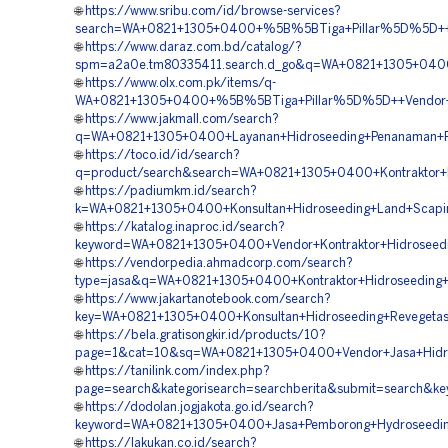
🌐
https://www.sribu.com/id/browse-services?
search=WA+0821+1305+0400+%5B%5BTiga+Pillar%5D%5D++Ja
🌐
https://www.daraz.com.bd/catalog/?
spm=a2a0e.tm80335411.search.d_go&q=WA+0821+1305+0400+
🌐
https://www.olx.com.pk/items/q-
WA+0821+1305+0400+%5B%5BTiga+Pillar%5D%5D++Vendor+Ko
🌐
https://www.jakmall.com/search?
q=WA+0821+1305+0400+Layanan+Hidroseeding+Penanaman+R
🌐
https://toco.id/id/search?
q=product/search&search=WA+0821+1305+0400+Kontraktor+P
🌐
https://padiumkm.id/search?
k=WA+0821+1305+0400+Konsultan+Hidroseeding+Land+Scapin
🌐
https://katalog.inaproc.id/search?
keyword=WA+0821+1305+0400+Vendor+Kontraktor+Hidroseedi
🌐
https://vendorpedia.ahmadcorp.com/search?
type=jasa&q=WA+0821+1305+0400+Kontraktor+Hidroseeding+
🌐
https://www.jakartanotebook.com/search?
key=WA+0821+1305+0400+Konsultan+Hidroseeding+Revegetas
🌐
https://bela.gratisongkir.id/products/10?
page=1&cat=10&sq=WA+0821+1305+0400+Vendor+Jasa+Hidros
🌐
https://tanilink.com/index.php?
page=search&kategorisearch=searchberita&submit=search&
🌐
https://dodolan.jogjakota.go.id/search?
keyword=WA+0821+1305+0400+Jasa+Pemborong+Hydroseeding
🌐
https://lakukan.co.id/search?