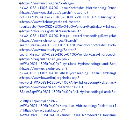
🌐
https://www.unibl.org/sr/pretraga?
q=WA+0821+1305+0400+Jasa+Kontraktor+Hidroseeding+Pena
🌐
https://www.coastal.edu/search/index.php?
cof=FORID%3A11&cx=010679160022105370014%3Ainpgo1kqb
🌐
https://www.fitchburgstate.edu/search-
results#stq=WA+0821+1305+0400+Vendor+Kontraktor+Hidros
🌐
https://tnrr.nriis.go.th/#/search-result?
q=WA+0821+1305+0400+Harga+Jasa+Hidroseeding+Revegetasi
🌐
https://www.richmondri.gov/Search?
searchPhrase=WA+0821+1305+0400+Vendor+Kontraktor+Hydro
🌐
https://www.malibucity.org/Search?
searchPhrase=WA+0821+1305+0400+Vendor+Jasa+Hidroseedin
🌐
https://region8.deped.gov.ph/?
s=WA+0821+1305+0400+Biaya+Jasa+Hydroseeding+Land+Scapi
🌐
https://www.ucla.edu/search?
q=WA+0821+1305+0400+Ahli+Hydroseeding+Lahan+Tambang+H
🌐
https://www.haworthnj.org/index.asp?
keyword=WA+0821+1305+0400+Ahli+Hidroseeding+Reklamasi+
🌐
https://www.oakton.edu/search/?ie=UTF-
8&sa=&q=WA+0821+1305+0400+Ahli+Hydroseeding+Land+Scapi
🔗
https://pennyu.co.id/?
s=WA+0821+1305+0400+Konsultan+Hidroseeding+Reklamasi+T
🔗
https://www.bajakita.com/?
s=WA+0821+1305+0400+Vendor+Jasa+Hydroseeding+Reklamas