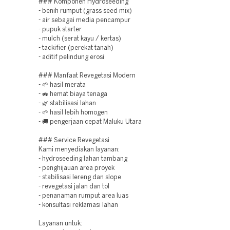
### Komponen Hydroseeding
- benih rumput (grass seed mix)
- air sebagai media pencampur
- pupuk starter
- mulch (serat kayu / kertas)
- tackifier (perekat tanah)
- aditif pelindung erosi
### Manfaat Revegetasi Modern
- 🌱 hasil merata
- 🚜 hemat biaya tenaga
- 🌿 stabilisasi lahan
- 🌱 hasil lebih homogen
- 🚚 pengerjaan cepat Maluku Utara
### Service Revegetasi
Kami menyediakan layanan:
- hydroseeding lahan tambang
- penghijauan area proyek
- stabilisasi lereng dan slope
- revegetasi jalan dan tol
- penanaman rumput area luas
- konsultasi reklamasi lahan
Layanan untuk: