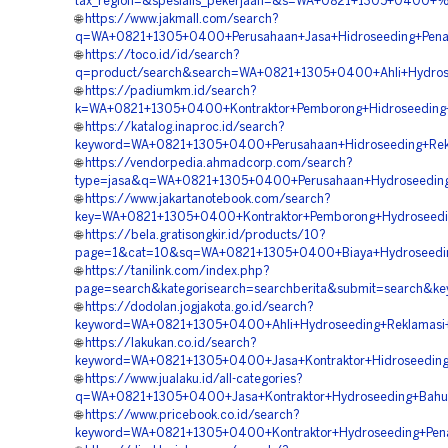
tax_region=&spesialis_pekerjaan=&s=WA+0821+1305+0400+%5
🌐
https://www.jakmall.com/search?
q=WA+0821+1305+0400+Perusahaan+Jasa+Hidroseeding+Pena
🌐
https://toco.id/id/search?
q=product/search&search=WA+0821+1305+0400+Ahli+Hydros
🌐
https://padiumkm.id/search?
k=WA+0821+1305+0400+Kontraktor+Pemborong+Hidroseeding+
🌐
https://katalog.inaproc.id/search?
keyword=WA+0821+1305+0400+Perusahaan+Hidroseeding+Rek
🌐
https://vendorpedia.ahmadcorp.com/search?
type=jasa&q=WA+0821+1305+0400+Perusahaan+Hydroseeding+
🌐
https://www.jakartanotebook.com/search?
key=WA+0821+1305+0400+Kontraktor+Pemborong+Hydroseedi
🌐
https://bela.gratisongkir.id/products/10?
page=1&cat=10&sq=WA+0821+1305+0400+Biaya+Hydroseeding
🌐
https://tanilink.com/index.php?
page=search&kategorisearch=searchberita&submit=search&
🌐
https://dodolan.jogjakota.go.id/search?
keyword=WA+0821+1305+0400+Ahli+Hydroseeding+Reklamasi+
🌐
https://lakukan.co.id/search?
keyword=WA+0821+1305+0400+Jasa+Kontraktor+Hidroseeding+
🌐
https://www.jualaku.id/all-categories?
q=WA+0821+1305+0400+Jasa+Kontraktor+Hydroseeding+Bahu+
🌐
https://www.pricebook.co.id/search?
keyword=WA+0821+1305+0400+Kontraktor+Hydroseeding+Pen