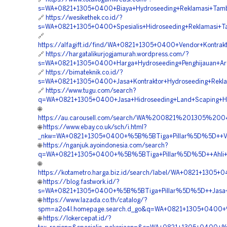
s=WA+0821+1305+0400+Biaya+Hydroseeding+Reklamasi+Tamb
🔗
https://wesikethek.co.id/?
s=WA+0821+1305+0400+Spesialis+Hidroseeding+Reklamasi+T
🔗
https://alfagift.id/find/WA+0821+1305+0400+Vendor+Kontrak
🔗
https://hargatalikurjogjamurah.wordpress.com/?
s=WA+0821+1305+0400+Harga+Hydroseeding+Penghijauan+Are
🔗
https://bimateknik.co.id/?
s=WA+0821+1305+0400+Jasa+Kontraktor+Hydroseeding+Rekl
🔗
https://www.tugu.com/search?
q=WA+0821+1305+0400+Jasa+Hidroseeding+Land+Scaping+Hij
🌐
https://au.carousell.com/search/WA%200821%201305%
🌐
https://www.ebay.co.uk/sch/i.html?
_nkw=WA+0821+1305+0400+%5B%5BTiga+Pillar%5D%5D++Vend
🌐
https://nganjuk.ayoindonesia.com/search?
q=WA+0821+1305+0400+%5B%5BTiga+Pillar%5D%5D++Ahli+Hyd
🌐
https://kotametro.harga.biz.id/search/label/WA+0821+13
🌐
https://blog.fastwork.id/?
s=WA+0821+1305+0400+%5B%5BTiga+Pillar%5D%5D++Jasa+Pem
🌐
https://www.lazada.co.th/catalog/?
spm=a2o4l.homepage.search.d_go&q=WA+0821+1305+0400+%
🌐
https://lokercepat.id/?