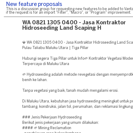
New feature proposals
This is a discussion group for requesting new features to be added to Vanta
if the request is for an import "Filter", "Macro", or "Program" improvement.
WA 0821 1305 0400 - Jasa Kontraktor
Hidroseeding Land Scaping H
💎 WA 0821 1305 0400 - Jasa Kontraktor Hidroseeding Land Sca
Pulau Taliabu Maluku Utara | Tiga Pillar
Hubungi segera Tiga Pillar untuk Info🌱 Kontraktor Vegetasi Mode
Terpercaya di Maluku Utara
🌱 Hydroseeding adalah metode revegetasi dengan menyemprotk
benih ke lahan.
Tanpa vegetasi yang baik, tanah mudah mengalami erosi.
Di Maluku Utara, kebutuhan jasa hydroseeding meningkat untuk p
tambang, konstruksi, jalan tol, perumahan, dan reklamasi lingkung
### Jenis Pekerjaan Hydroseeding
Berikut jenis pekerjaan yang umum dilakukan:
#### 🌱 Mining Reclamation