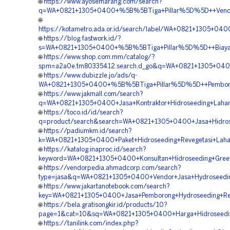
🌐
https://www.ayosemarang.com/search?
q=WA+0821+1305+0400+%5B%5BTiga+Pillar%5D%5D++Vendor+K
🌐
https://kotametro.ada.or.id/search/label/WA+0821+1305+0
🌐
https://blog.fastwork.id/?
s=WA+0821+1305+0400+%5B%5BTiga+Pillar%5D%5D++Biaya+H
🌐
https://www.shop.com.mm/catalog/?
spm=a2a0e.tm80335412.search.d_go&q=WA+0821+1305+0400
🌐
https://www.dubizzle.jo/ads/q-
WA+0821+1305+0400+%5B%5BTiga+Pillar%5D%5D++Pemboron
🌐
https://www.jakmall.com/search?
q=WA+0821+1305+0400+Jasa+Kontraktor+Hidroseeding+Laha
🌐
https://toco.id/id/search?
q=product/search&search=WA+0821+1305+0400+Jasa+Hidrose
🌐
https://padiumkm.id/search?
k=WA+0821+1305+0400+Paket+Hidroseeding+Revegetasi+Laha
🌐
https://katalog.inaproc.id/search?
keyword=WA+0821+1305+0400+Konsultan+Hidroseeding+Green
🌐
https://vendorpedia.ahmadcorp.com/search?
type=jasa&q=WA+0821+1305+0400+Vendor+Jasa+Hydroseeding
🌐
https://www.jakartanotebook.com/search?
key=WA+0821+1305+0400+Jasa+Pemborong+Hydroseeding+Rek
🌐
https://bela.gratisongkir.id/products/10?
page=1&cat=10&sq=WA+0821+1305+0400+Harga+Hidroseedin
🌐
https://tanilink.com/index.php?