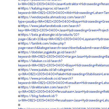
k=WA+0821+1305+0400+Jasa+Kontraktor+Hidroseeding+Pena
🌐
https://katalog.inaproc.id/search?
keyword=WA+0821+1305+0400+Ahli+Hidroseeding+Lahan+Tam
🌐
https://vendorpedia.ahmadcorp.com/search?
type=jasa&q=WA+0821+1305+0400+Biaya+Hidroseeding+Green
🌐
https://www.jakartanotebook.com/search?
key=WA+0821+1305+0400+Jasa+Hydroseeding+Green+Project+
🌐
https://bela.gratisongkir.id/products/10?
page=1&cat=10&sq=WA+0821+1305+0400+Layanan+Hydroseedi
🌐
https://tanilink.com/index.php?
page=search&kategorisearch=searchberita&submit=search&k
🌐
https://dodolan.jogjakota.go.id/search?
keyword=WA+0821+1305+0400+Harga+Jasa+Hydroseeding+Bahu
🌐
https://lakukan.co.id/search?
keyword=WA+0821+1305+0400+Biaya+Hidroseeding+Reklamas
🌐
https://www.jualaku.id/all-categories?
q=WA+0821+1305+0400+Paket+Hidroseeding+Stabilisasi+Lere
🌐
https://www.pricebook.co.id/search?
keyword=WA+0821+1305+0400+Konsultan+Hidroseeding+Laha
🌐
https://direktoriukm.com/search/?
q=WA+0821+1305+0400+Perusahaan+Jasa+Hydroseeding+Rekl
🌐
https://blog.fastwork.id/?
s=WA+0821+1305+0400+Perusahaan+Jasa+Hydroseeding+Laha
🌐