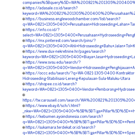
companies%5Bquery%5D=WA%200821%201305%200400%20
🌐
https://adasale.co.id/search?
keyword=WA%200821%201305%200400%20Perusahaan%20H
🌐
https://business.englewoodchamber.com/list/search?
q=WA+0821+1305+0400+Perusahaan+Hidroseeding+Lahan+Tam
🌐
https://info.co.id/?
select=WA+0821+1305+0400+Perusahaan+Hydroseeding+Pengh
🌐
https://mx.pinterest.com/search/pins/?
q=WA+0821+1305+0400+Ahli+Hidroseeding+Bahu+Jalan+Tol+K
🌐
https://www.dux-nekretnine.hr/pages/search?
keywords=WA+0821+1305+0400+Biaya+Jasa+Hydroseeding+La
🌐
https://www.svsu.edu/search/?
q=WA+0821+1305+0400+Vendor+Hidroseeding+Penghijauan+Ar
🌐
https://occc.edu/search/?q=WA-0821-1305-0400-Kontraktor
Hidroseeding-Stabilisasi-Lereng-Kepulauan-Sula-Maluku-Utara
🌐
https://shopee.co.id/search?
keyword=WA+0821+1305+0400+Vendor+Pemborong+Hydroseedi
🌐
https://tw.carousell.com/search/WA%200821%201305%2
🌐
https://www.ebay.it/sch/i.html?
_nkw=WA+0821+1305+0400+%5B%5BTiga+Pillar%5D%5D++Harg
🌐
https://kebumen.ayoindonesia.com/search?
q=WA+0821+1305+0400+%5B%5BTiga+Pillar%5D%5D++Pemboro
🌐
https://sukamara.terdekat.or.id/search?
q=WA+0821+1305+0400+%5B%5BTiga+Pillar%5D%5D++Spesial