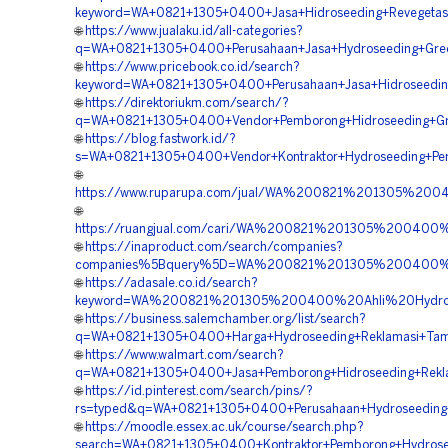
keyword=WA+0821+1305+0400+Jasa+Hidroseeding+Revegetas
🌐
https://www.jualaku.id/all-categories?
q=WA+0821+1305+0400+Perusahaan+Jasa+Hydroseeding+Gree
🌐
https://www.pricebook.co.id/search?
keyword=WA+0821+1305+0400+Perusahaan+Jasa+Hidroseeding
🌐
https://direktoriukm.com/search/?
q=WA+0821+1305+0400+Vendor+Pemborong+Hidroseeding+Gre
🌐
https://blog.fastwork.id/?
s=WA+0821+1305+0400+Vendor+Kontraktor+Hydroseeding+Pe
🌐
https://www.ruparupa.com/jual/WA%200821%201305%20
🌐
https://ruangjual.com/cari/WA%200821%201305%20040
🌐
https://inaproduct.com/search/companies?
companies%5Bquery%5D=WA%200821%201305%200400%20K
🌐
https://adasale.co.id/search?
keyword=WA%200821%201305%200400%20Ahli%20Hydro
🌐
https://business.salemchamber.org/list/search?
q=WA+0821+1305+0400+Harga+Hydroseeding+Reklamasi+Tam
🌐
https://www.walmart.com/search?
q=WA+0821+1305+0400+Jasa+Pemborong+Hidroseeding+Rekla
🌐
https://id.pinterest.com/search/pins/?
rs=typed&q=WA+0821+1305+0400+Perusahaan+Hydroseeding+
🌐
https://moodle.essex.ac.uk/course/search.php?
search=WA+0821+1305+0400+Kontraktor+Pemborong+Hydrosee