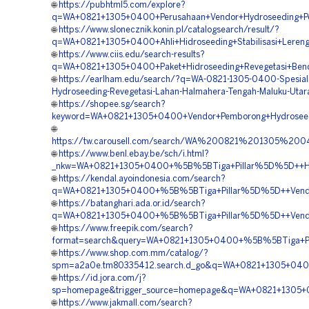
🌐
https://pubhtml5.com/explore?
q=WA+0821+1305+0400+Perusahaan+Vendor+Hydroseeding+P
🌐
https://www.slonecznik.konin.pl/catalogsearch/result/?
q=WA+0821+1305+0400+Ahli+Hidroseeding+Stabilisasi+Leren
🌐
https://www.ciis.edu/search-results?
q=WA+0821+1305+0400+Paket+Hidroseeding+Revegetasi+Ben
🌐
https://earlham.edu/search/?q=WA-0821-1305-0400-Spesiali
Hydroseeding-Revegetasi-Lahan-Halmahera-Tengah-Maluku-Utar
🌐
https://shopee.sg/search?
keyword=WA+0821+1305+0400+Vendor+Pemborong+Hydroseed
🌐
https://tw.carousell.com/search/WA%200821%201305%2
🌐
https://www.benl.ebay.be/sch/i.html?
_nkw=WA+0821+1305+0400+%5B%5BTiga+Pillar%5D%5D++Harg
🌐
https://kendal.ayoindonesia.com/search?
q=WA+0821+1305+0400+%5B%5BTiga+Pillar%5D%5D++Vendor+
🌐
https://batanghari.ada.or.id/search?
q=WA+0821+1305+0400+%5B%5BTiga+Pillar%5D%5D++Vendor+
🌐
https://www.freepik.com/search?
format=search&query=WA+0821+1305+0400+%5B%5BTiga+Pill
🌐
https://www.shop.com.mm/catalog/?
spm=a2a0e.tm80335412.search.d_go&q=WA+0821+1305+0400
🌐
https://id.jora.com/j?
sp=homepage&trigger_source=homepage&q=WA+0821+1305+0
🌐
https://www.jakmall.com/search?