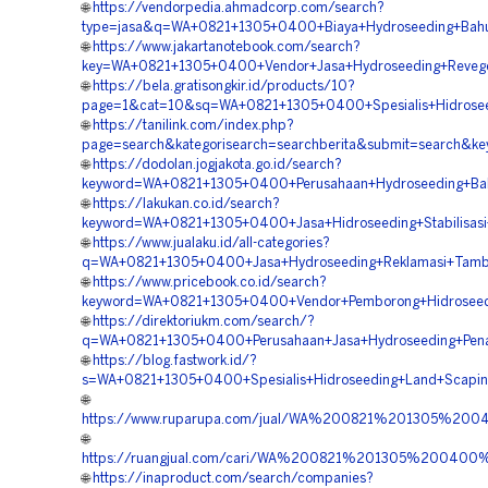
🌐
https://vendorpedia.ahmadcorp.com/search?
type=jasa&q=WA+0821+1305+0400+Biaya+Hydroseeding+Bahu+
🌐
https://www.jakartanotebook.com/search?
key=WA+0821+1305+0400+Vendor+Jasa+Hydroseeding+Reveget
🌐
https://bela.gratisongkir.id/products/10?
page=1&cat=10&sq=WA+0821+1305+0400+Spesialis+Hidrosee
🌐
https://tanilink.com/index.php?
page=search&kategorisearch=searchberita&submit=search&k
🌐
https://dodolan.jogjakota.go.id/search?
keyword=WA+0821+1305+0400+Perusahaan+Hydroseeding+Bahu
🌐
https://lakukan.co.id/search?
keyword=WA+0821+1305+0400+Jasa+Hidroseeding+Stabilisasi
🌐
https://www.jualaku.id/all-categories?
q=WA+0821+1305+0400+Jasa+Hydroseeding+Reklamasi+Tamba
🌐
https://www.pricebook.co.id/search?
keyword=WA+0821+1305+0400+Vendor+Pemborong+Hidroseedi
🌐
https://direktoriukm.com/search/?
q=WA+0821+1305+0400+Perusahaan+Jasa+Hydroseeding+Pena
🌐
https://blog.fastwork.id/?
s=WA+0821+1305+0400+Spesialis+Hidroseeding+Land+Scaping
🌐
https://www.ruparupa.com/jual/WA%200821%201305%20
🌐
https://ruangjual.com/cari/WA%200821%201305%20040
🌐
https://inaproduct.com/search/companies?