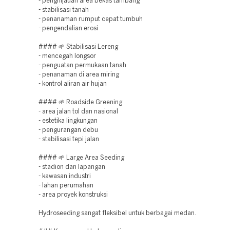
- penghijauan area bekas tambang
- stabilisasi tanah
- penanaman rumput cepat tumbuh
- pengendalian erosi
#### 🌱 Stabilisasi Lereng
- mencegah longsor
- penguatan permukaan tanah
- penanaman di area miring
- kontrol aliran air hujan
#### 🌱 Roadside Greening
- area jalan tol dan nasional
- estetika lingkungan
- pengurangan debu
- stabilisasi tepi jalan
#### 🌱 Large Area Seeding
- stadion dan lapangan
- kawasan industri
- lahan perumahan
- area proyek konstruksi
Hydroseeding sangat fleksibel untuk berbagai medan.