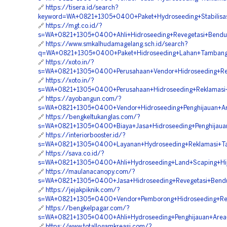
🔗
https://tisera.id/search?
keyword=WA+0821+1305+0400+Paket+Hydroseeding+Stabilisas
🔗
https://mgt.co.id/?
s=WA+0821+1305+0400+Ahli+Hidroseeding+Revegetasi+Bendu
🔗
https://www.smkalhudamagelang.sch.id/search?
q=WA+0821+1305+0400+Paket+Hidroseeding+Lahan+Tambang
🔗
https://xoto.in/?
s=WA+0821+1305+0400+Perusahaan+Vendor+Hidroseeding+Rev
🔗
https://xoto.in/?
s=WA+0821+1305+0400+Perusahaan+Hidroseeding+Reklamasi
🔗
https://ayobangun.com/?
s=WA+0821+1305+0400+Vendor+Hidroseeding+Penghijauan+Are
🔗
https://bengkeltukanglas.com/?
s=WA+0821+1305+0400+Biaya+Jasa+Hidroseeding+Penghijauan
🔗
https://interiorbooster.id/?
s=WA+0821+1305+0400+Layanan+Hydroseeding+Reklamasi+Ta
🔗
https://sava.co.id/?
s=WA+0821+1305+0400+Ahli+Hydroseeding+Land+Scaping+Hij
🔗
https://maulanacanopy.com/?
s=WA+0821+1305+0400+Jasa+Hidroseeding+Revegetasi+Bendu
🔗
https://jejakpiknik.com/?
s=WA+0821+1305+0400+Vendor+Pemborong+Hidroseeding+Rev
🔗
https://bengkelpagar.com/?
s=WA+0821+1305+0400+Ahli+Hydroseeding+Penghijauan+Area
🔗
https://www.totallogamkreasi.com/?