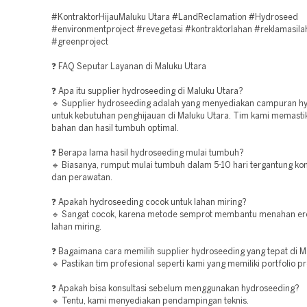
#KontraktorHijauMaluku Utara #LandReclamation #Hydroseed
#environmentproject #revegetasi #kontraktorlahan #reklamasila
#greenproject
❓ FAQ Seputar Layanan di Maluku Utara
❓ Apa itu supplier hydroseeding di Maluku Utara?
🔹 Supplier hydroseeding adalah yang menyediakan campuran h
untuk kebutuhan penghijauan di Maluku Utara. Tim kami memastik
bahan dan hasil tumbuh optimal.
❓ Berapa lama hasil hydroseeding mulai tumbuh?
🔹 Biasanya, rumput mulai tumbuh dalam 5-10 hari tergantung kon
dan perawatan.
❓ Apakah hydroseeding cocok untuk lahan miring?
🔹 Sangat cocok, karena metode semprot membantu menahan er
lahan miring.
❓ Bagaimana cara memilih supplier hydroseeding yang tepat di M
🔹 Pastikan tim profesional seperti kami yang memiliki portfolio p
❓ Apakah bisa konsultasi sebelum menggunakan hydroseeding?
🔹 Tentu, kami menyediakan pendampingan teknis.