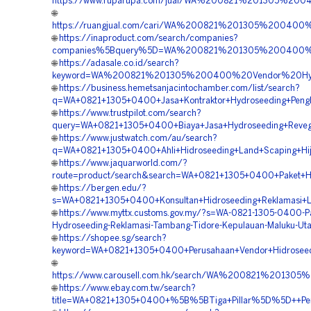
https://www.ruparupa.com/jual/WA%200821%201305%2
🌐
https://ruangjual.com/cari/WA%200821%201305%20040
🌐
https://inaproduct.com/search/companies?
companies%5Bquery%5D=WA%200821%201305%200400%20
🌐
https://adasale.co.id/search?
keyword=WA%200821%201305%200400%20Vendor%20Hydr
🌐
https://business.hemetsanjacintochamber.com/list/search?
q=WA+0821+1305+0400+Jasa+Kontraktor+Hydroseeding+Pengh
🌐
https://www.trustpilot.com/search?
query=WA+0821+1305+0400+Biaya+Jasa+Hydroseeding+Revege
🌐
https://www.justwatch.com/au/search?
q=WA+0821+1305+0400+Ahli+Hidroseeding+Land+Scaping+Hij
🌐
https://www.jaquarworld.com/?
route=product/search&search=WA+0821+1305+0400+Paket+Hy
🌐
https://bergen.edu/?
s=WA+0821+1305+0400+Konsultan+Hidroseeding+Reklamasi+L
🌐
https://www.myttx.customs.gov.my/?s=WA-0821-1305-0400-P
Hydroseeding-Reklamasi-Tambang-Tidore-Kepulauan-Maluku-Ut
🌐
https://shopee.sg/search?
keyword=WA+0821+1305+0400+Perusahaan+Vendor+Hidroseedi
🌐
https://www.carousell.com.hk/search/WA%200821%201
🌐
https://www.ebay.com.tw/search?
title=WA+0821+1305+0400+%5B%5BTiga+Pillar%5D%5D++Peru