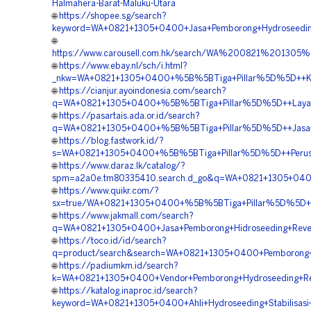
Halmahera-Barat-Maluku-Utara
🌐
https://shopee.sg/search?
keyword=WA+0821+1305+0400+Jasa+Pemborong+Hydroseeding
🌐
https://www.carousell.com.hk/search/WA%200821%2013
🌐
https://www.ebay.nl/sch/i.html?
_nkw=WA+0821+1305+0400+%5B%5BTiga+Pillar%5D%5D++Konsu
🌐
https://cianjur.ayoindonesia.com/search?
q=WA+0821+1305+0400+%5B%5BTiga+Pillar%5D%5D++Layanan+
🌐
https://pasartais.ada.or.id/search?
q=WA+0821+1305+0400+%5B%5BTiga+Pillar%5D%5D++Jasa+Pem
🌐
https://blog.fastwork.id/?
s=WA+0821+1305+0400+%5B%5BTiga+Pillar%5D%5D++Perusaha
🌐
https://www.daraz.lk/catalog/?
spm=a2a0e.tm80335410.search.d_go&q=WA+0821+1305+0400+
🌐
https://www.quikr.com/?
sx=true/WA+0821+1305+0400+%5B%5BTiga+Pillar%5D%5D++Bi
🌐
https://www.jakmall.com/search?
q=WA+0821+1305+0400+Jasa+Pemborong+Hidroseeding+Reveg
🌐
https://toco.id/id/search?
q=product/search&search=WA+0821+1305+0400+Pemborong+Hid
🌐
https://padiumkm.id/search?
k=WA+0821+1305+0400+Vendor+Pemborong+Hydroseeding+Rev
🌐
https://katalog.inaproc.id/search?
keyword=WA+0821+1305+0400+Ahli+Hydroseeding+Stabilisasi