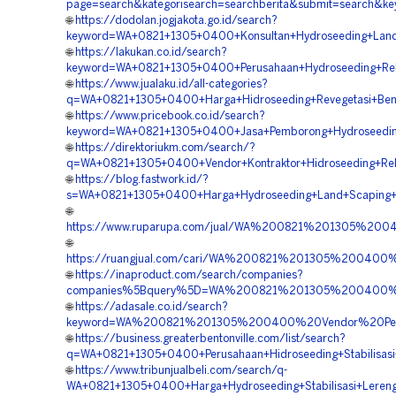
page=search&kategorisearch=searchberita&submit=search
🌐
https://dodolan.jogjakota.go.id/search?
keyword=WA+0821+1305+0400+Konsultan+Hydroseeding+Land
🌐
https://lakukan.co.id/search?
keyword=WA+0821+1305+0400+Perusahaan+Hydroseeding+Rek
🌐
https://www.jualaku.id/all-categories?
q=WA+0821+1305+0400+Harga+Hidroseeding+Revegetasi+Ben
🌐
https://www.pricebook.co.id/search?
keyword=WA+0821+1305+0400+Jasa+Pemborong+Hydroseeding+
🌐
https://direktoriukm.com/search/?
q=WA+0821+1305+0400+Vendor+Kontraktor+Hidroseeding+Rek
🌐
https://blog.fastwork.id/?
s=WA+0821+1305+0400+Harga+Hydroseeding+Land+Scaping+H
🌐
https://www.ruparupa.com/jual/WA%200821%201305%20
🌐
https://ruangjual.com/cari/WA%200821%201305%20040
🌐
https://inaproduct.com/search/companies?
companies%5Bquery%5D=WA%200821%201305%200400%20K
🌐
https://adasale.co.id/search?
keyword=WA%200821%201305%200400%20Vendor%20Pem
🌐
https://business.greaterbentonville.com/list/search?
q=WA+0821+1305+0400+Perusahaan+Hidroseeding+Stabilisas
🌐
https://www.tribunjualbeli.com/search/q-
WA+0821+1305+0400+Harga+Hydroseeding+Stabilisasi+Leren