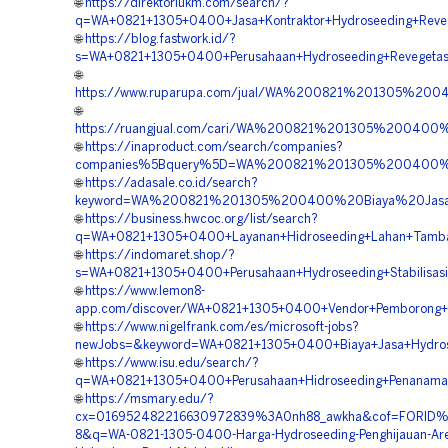
🌐
https://direktoriukm.com/search/?
q=WA+0821+1305+0400+Jasa+Kontraktor+Hydroseeding+Reveg
🌐
https://blog.fastwork.id/?
s=WA+0821+1305+0400+Perusahaan+Hydroseeding+Revegetasi
🌐
https://www.ruparupa.com/jual/WA%200821%201305%20
🌐
https://ruangjual.com/cari/WA%200821%201305%200400
🌐
https://inaproduct.com/search/companies?
companies%5Bquery%5D=WA%200821%201305%200400%20
🌐
https://adasale.co.id/search?
keyword=WA%200821%201305%200400%20Biaya%20Jasa%
🌐
https://business.hwcoc.org/list/search?
q=WA+0821+1305+0400+Layanan+Hidroseeding+Lahan+Tamba
🌐
https://indomaret.shop/?
s=WA+0821+1305+0400+Perusahaan+Hydroseeding+Stabilisasi
🌐
https://www.lemon8-
app.com/discover/WA+0821+1305+0400+Vendor+Pemborong+Hi
🌐
https://www.nigelfrank.com/es/microsoft-jobs?
newJobs=&keyword=WA+0821+1305+0400+Biaya+Jasa+Hydrose
🌐
https://www.isu.edu/search/?
q=WA+0821+1305+0400+Perusahaan+Hidroseeding+Penanaman
🌐
https://msmary.edu/?
cx=016952482216630972839%3A0nh88_awkha&cof=FORID%
8&q=WA-0821-1305-0400-Harga-Hydroseeding-Penghijauan-Ar