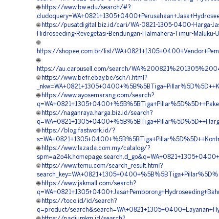
🌐
https://www.bw.edu/search/#?
cludoquery=WA+0821+1305+0400+Perusahaan+Jasa+Hydroseed
🌐
https://pusatdigital.biz.id/cari/WA-0821-1305-0400-Harga-Ja
Hidroseeding-Revegetasi-Bendungan-Halmahera-Timur-Maluku-U
🌐
https://shopee.com.br/list/WA+0821+1305+0400+Vendor+Pemb
🌐
https://au.carousell.com/search/WA%200821%201305%2
🌐
https://www.befr.ebay.be/sch/i.html?
_nkw=WA+0821+1305+0400+%5B%5BTiga+Pillar%5D%5D++Konsu
🌐
https://www.ayosemarang.com/search?
q=WA+0821+1305+0400+%5B%5BTiga+Pillar%5D%5D++Paket+Hi
🌐
https://naganraya.harga.biz.id/search?
q=WA+0821+1305+0400+%5B%5BTiga+Pillar%5D%5D++Harga+H
🌐
https://blog.fastwork.id/?
s=WA+0821+1305+0400+%5B%5BTiga+Pillar%5D%5D++Kontrakt
🌐
https://www.lazada.com.my/catalog/?
spm=a2o4k.homepage.search.d_go&q=WA+0821+1305+0400+%5
🌐
https://www.temu.com/search_result.html?
search_key=WA+0821+1305+0400+%5B%5BTiga+Pillar%5D%5D++
🌐
https://www.jakmall.com/search?
q=WA+0821+1305+0400+Jasa+Pemborong+Hydroseeding+Bahu+
🌐
https://toco.id/id/search?
q=product/search&search=WA+0821+1305+0400+Layanan+Hyd
🌐
https://padiumkm.id/search?