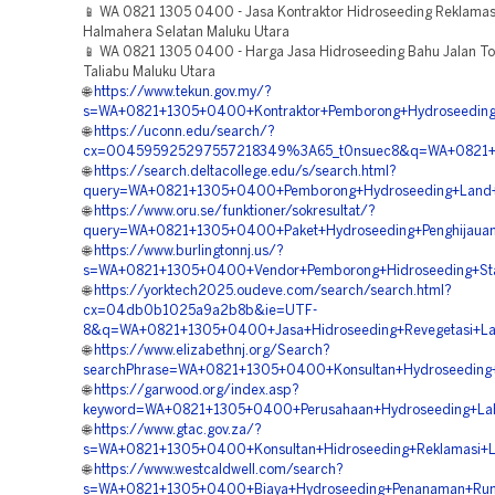
📱 WA 0821 1305 0400 - Jasa Kontraktor Hidroseeding Reklamas
Halmahera Selatan Maluku Utara
📱 WA 0821 1305 0400 - Harga Jasa Hidroseeding Bahu Jalan To
Taliabu Maluku Utara
🌐
https://www.tekun.gov.my/?
s=WA+0821+1305+0400+Kontraktor+Pemborong+Hydroseeding
🌐
https://uconn.edu/search/?
cx=004595925297557218349%3A65_t0nsuec8&q=WA+0821+130
🌐
https://search.deltacollege.edu/s/search.html?
query=WA+0821+1305+0400+Pemborong+Hydroseeding+Land+S
🌐
https://www.oru.se/funktioner/sokresultat/?
query=WA+0821+1305+0400+Paket+Hydroseeding+Penghijauan+
🌐
https://www.burlingtonnj.us/?
s=WA+0821+1305+0400+Vendor+Pemborong+Hidroseeding+Stabi
🌐
https://yorktech2025.oudeve.com/search/search.html?
cx=04db0b1025a9a2b8b&ie=UTF-
8&q=WA+0821+1305+0400+Jasa+Hidroseeding+Revegetasi+La
🌐
https://www.elizabethnj.org/Search?
searchPhrase=WA+0821+1305+0400+Konsultan+Hydroseeding+R
🌐
https://garwood.org/index.asp?
keyword=WA+0821+1305+0400+Perusahaan+Hydroseeding+Lah
🌐
https://www.gtac.gov.za/?
s=WA+0821+1305+0400+Konsultan+Hidroseeding+Reklamasi+La
🌐
https://www.westcaldwell.com/search?
s=WA+0821+1305+0400+Biaya+Hydroseeding+Penanaman+Rump