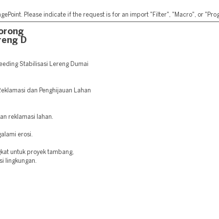
ePoint. Please indicate if the request is for an import "Filter", "Macro", or "P
orong
reng D
ding Stabilisasi Lereng Dumai
 Reklamasi dan Penghijauan Lahan
dan reklamasi lahan.
alami erosi.
gkat untuk proyek tambang,
si lingkungan.
: