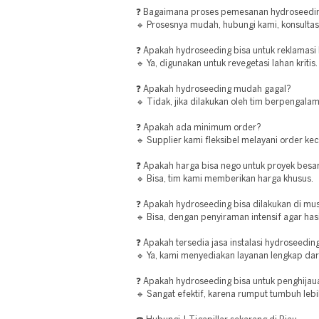
❓ Bagaimana proses pemesanan hydroseedin
🔹 Prosesnya mudah, hubungi kami, konsultasi
❓ Apakah hydroseeding bisa untuk reklamasi
🔹 Ya, digunakan untuk revegetasi lahan kritis.
❓ Apakah hydroseeding mudah gagal?
🔹 Tidak, jika dilakukan oleh tim berpengala
❓ Apakah ada minimum order?
🔹 Supplier kami fleksibel melayani order ke
❓ Apakah harga bisa nego untuk proyek besa
🔹 Bisa, tim kami memberikan harga khusus.
❓ Apakah hydroseeding bisa dilakukan di m
🔹 Bisa, dengan penyiraman intensif agar hasi
❓ Apakah tersedia jasa instalasi hydroseedin
🔹 Ya, kami menyediakan layanan lengkap dari
❓ Apakah hydroseeding bisa untuk penghijau
🔹 Sangat efektif, karena rumput tumbuh leb