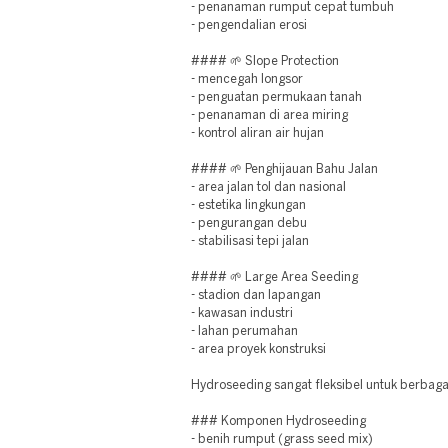
- penanaman rumput cepat tumbuh
- pengendalian erosi
#### 🌱 Slope Protection
- mencegah longsor
- penguatan permukaan tanah
- penanaman di area miring
- kontrol aliran air hujan
#### 🌱 Penghijauan Bahu Jalan
- area jalan tol dan nasional
- estetika lingkungan
- pengurangan debu
- stabilisasi tepi jalan
#### 🌱 Large Area Seeding
- stadion dan lapangan
- kawasan industri
- lahan perumahan
- area proyek konstruksi
Hydroseeding sangat fleksibel untuk berbag
### Komponen Hydroseeding
- benih rumput (grass seed mix)