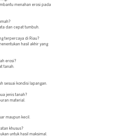
embantu menahan erosi pada
rumah?
ata dan cepat tumbuh.
ng terpercaya di Riau?
enentukan hasil akhir yang
ah erosi?
t tanah.
h sesuai kondisi lapangan.
ua jenis tanah?
ran material.
sar maupun kecil.
atan khusus?
ukan untuk hasil maksimal.