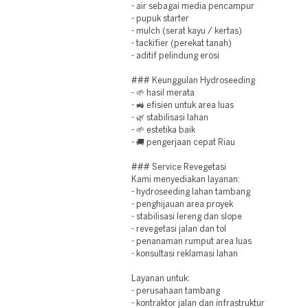
- air sebagai media pencampur
- pupuk starter
- mulch (serat kayu / kertas)
- tackifier (perekat tanah)
- aditif pelindung erosi
### Keunggulan Hydroseeding
- 🌱 hasil merata
- 🚜 efisien untuk area luas
- 🌿 stabilisasi lahan
- 🌱 estetika baik
- 🚚 pengerjaan cepat Riau
### Service Revegetasi
Kami menyediakan layanan:
- hydroseeding lahan tambang
- penghijauan area proyek
- stabilisasi lereng dan slope
- revegetasi jalan dan tol
- penanaman rumput area luas
- konsultasi reklamasi lahan
Layanan untuk:
- perusahaan tambang
- kontraktor jalan dan infrastruktur