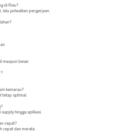
g di Riau?
, lalu jadwalkan pengerjaan.
 lahan?
man.
cil maupun besar.
r?
usim kemarau?
l tetap optimal.
g?
 supply hingga aplikasi.
an cepat?
ih cepat dan merata.