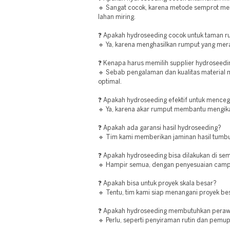
🔹 Sangat cocok, karena metode semprot m
lahan miring.
❓ Apakah hydroseeding cocok untuk taman 
🔹 Ya, karena menghasilkan rumput yang mer
❓ Kenapa harus memilih supplier hydroseedi
🔹 Sebab pengalaman dan kualitas material m
optimal.
❓ Apakah hydroseeding efektif untuk menceg
🔹 Ya, karena akar rumput membantu mengika
❓ Apakah ada garansi hasil hydroseeding?
🔹 Tim kami memberikan jaminan hasil tumbu
❓ Apakah hydroseeding bisa dilakukan di sem
🔹 Hampir semua, dengan penyesuaian campu
❓ Apakah bisa untuk proyek skala besar?
🔹 Tentu, tim kami siap menangani proyek be
❓ Apakah hydroseeding membutuhkan peraw
🔹 Perlu, seperti penyiraman rutin dan pemup