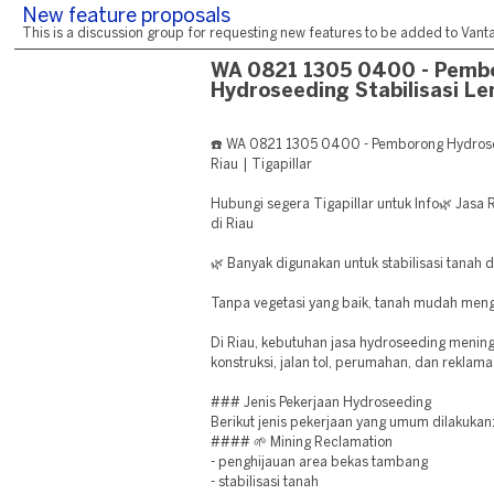
New feature proposals
This is a discussion group for requesting new features to be added to Vantag
WA 0821 1305 0400 - Pemb
Hydroseeding Stabilisasi Le
☎️ WA 0821 1305 0400 - Pemborong Hydrosee
Riau | Tigapillar
Hubungi segera Tigapillar untuk Info🌿 Jasa
di Riau
🌿 Banyak digunakan untuk stabilisasi tanah 
Tanpa vegetasi yang baik, tanah mudah meng
Di Riau, kebutuhan jasa hydroseeding menin
konstruksi, jalan tol, perumahan, dan reklama
### Jenis Pekerjaan Hydroseeding
Berikut jenis pekerjaan yang umum dilakukan
#### 🌱 Mining Reclamation
- penghijauan area bekas tambang
- stabilisasi tanah