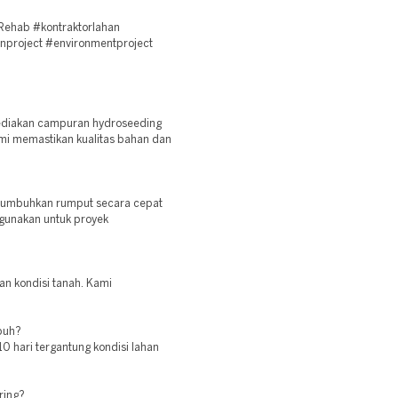
Rehab #kontraktorlahan
nproject #environmentproject
yediakan campuran hydroseeding
ami memastikan kualitas bahan dan
numbuhkan rumput secara cepat
gunakan untuk proyek
dan kondisi tanah. Kami
buh?
 hari tergantung kondisi lahan
ring?