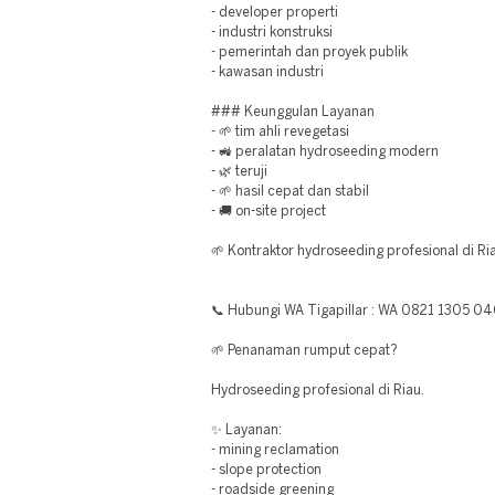
- developer properti
- industri konstruksi
- pemerintah dan proyek publik
- kawasan industri
### Keunggulan Layanan
- 🌱 tim ahli revegetasi
- 🚜 peralatan hydroseeding modern
- 🌿 teruji
- 🌱 hasil cepat dan stabil
- 🚚 on-site project
🌱 Kontraktor hydroseeding profesional di Ri
📞 Hubungi WA Tigapillar : WA 0821 1305 0
🌱 Penanaman rumput cepat?
Hydroseeding profesional di Riau.
✨ Layanan:
- mining reclamation
- slope protection
- roadside greening