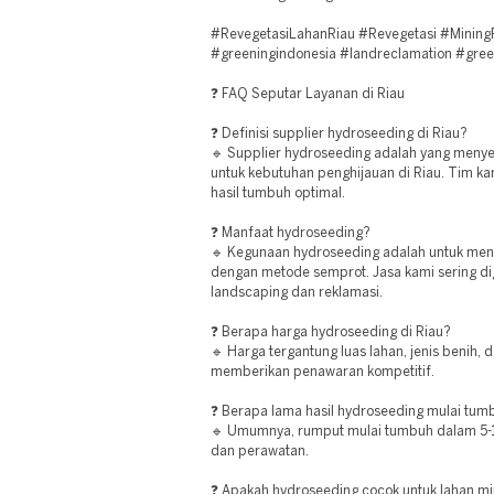
#RevegetasiLahanRiau #Revegetasi #Mining
#greeningindonesia #landreclamation #gree
❓ FAQ Seputar Layanan di Riau
❓ Definisi supplier hydroseeding di Riau?
🔹 Supplier hydroseeding adalah yang men
untuk kebutuhan penghijauan di Riau. Tim k
hasil tumbuh optimal.
❓ Manfaat hydroseeding?
🔹 Kegunaan hydroseeding adalah untuk me
dengan metode semprot. Jasa kami sering di
landscaping dan reklamasi.
❓ Berapa harga hydroseeding di Riau?
🔹 Harga tergantung luas lahan, jenis benih, 
memberikan penawaran kompetitif.
❓ Berapa lama hasil hydroseeding mulai tum
🔹 Umumnya, rumput mulai tumbuh dalam 5-10
dan perawatan.
❓ Apakah hydroseeding cocok untuk lahan mi