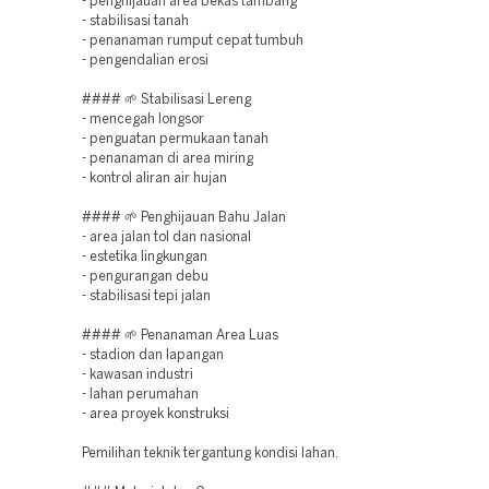
- penghijauan area bekas tambang
- stabilisasi tanah
- penanaman rumput cepat tumbuh
- pengendalian erosi
#### 🌱 Stabilisasi Lereng
- mencegah longsor
- penguatan permukaan tanah
- penanaman di area miring
- kontrol aliran air hujan
#### 🌱 Penghijauan Bahu Jalan
- area jalan tol dan nasional
- estetika lingkungan
- pengurangan debu
- stabilisasi tepi jalan
#### 🌱 Penanaman Area Luas
- stadion dan lapangan
- kawasan industri
- lahan perumahan
- area proyek konstruksi
Pemilihan teknik tergantung kondisi lahan.