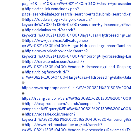
page=1&cat=10&sq=WA+0821+1305+0400+Jasa+Hydroseeding
🌐
https://tanilink.com/index.php?
page=search&kategorisearch=searchberita&submit=search
🌐
https://dodolan.jogjakota.go.id/search?
keyword=WA+0821+1305+0400+Konsultan+Hydroseeding+Reve
🌐
https://lakukan.co.id/search?
keyword=WA+0821+1305+0400+Biaya+Jasa+Hydroseeding+La
🌐
https://www.jualaku.id/all-categories?
q=WA+0821+1305+0400+Harga+Hidroseeding+Lahan+Tamban
🌐
https://www.pricebook.co.id/search?
keyword=WA+0821+1305+0400+Pemborong+Hydroseeding+Lan
🌐
https://direktoriukm.com/search/?
q=WA+0821+1305+0400+Vendor+Hidroseeding+Land+Scaping+
🌐
https://blog.fastwork.id/?
s=WA+0821+1305+0400+Harga+Jasa+Hidroseeding+Bahu+Jala
🌐
https://www.ruparupa.com/jual/WA%200821%201305%2
🌐
https://ruangjual.com/cari/WA%200821%201305%2004
🌐
https://inaproduct.com/search/companies?
companies%5Bquery%5D=WA%200821%201305%200400%2
🌐
https://adasale.co.id/search?
keyword=WA%200821%201305%200400%20Pemborong%20
🌐
https://www.tri-townchamber.org/list/search?
q=WA+0821+1305+0400+Vendor+Hydroseeding+Reklamasi+Ta