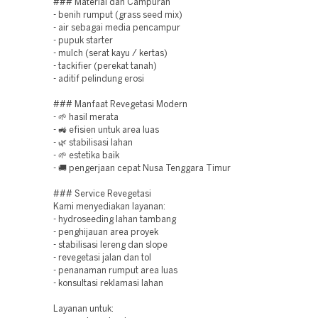
### Material dan Campuran
- benih rumput (grass seed mix)
- air sebagai media pencampur
- pupuk starter
- mulch (serat kayu / kertas)
- tackifier (perekat tanah)
- aditif pelindung erosi
### Manfaat Revegetasi Modern
- 🌱 hasil merata
- 🚜 efisien untuk area luas
- 🌿 stabilisasi lahan
- 🌱 estetika baik
- 🚚 pengerjaan cepat Nusa Tenggara Timur
### Service Revegetasi
Kami menyediakan layanan:
- hydroseeding lahan tambang
- penghijauan area proyek
- stabilisasi lereng dan slope
- revegetasi jalan dan tol
- penanaman rumput area luas
- konsultasi reklamasi lahan
Layanan untuk: