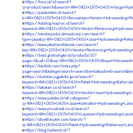
🌐
https://toco.id/id/search?
q=product/search&search=WA+0821+1305+0400+Harga+Hydro
🌐
https://padiumkm.id/search?
k=WA+0821+1305+0400+Perusahaan+Vendor+Hidroseeding+Pe
🌐
https://katalog.inaproc.id/search?
keyword=WA+0821+1305+0400+Vendor+Pemborong+Hydroseedi
🌐
https://vendorpedia.ahmadcorp.com/search?
type=jasa&q=WA+0821+1305+0400+Jasa+Hydroseeding+Rekla
🌐
https://www.jakartanotebook.com/search?
key=WA+0821+1305+0400+Vendor+Pemborong+Hydroseeding+P
🌐
https://bela.gratisongkir.id/products/10?
page=1&cat=10&sq=WA+0821+1305+0400+Biaya+Hidroseeding
🌐
https://tanilink.com/index.php?
page=search&kategorisearch=searchberita&submit=search&
🌐
https://dodolan.jogjakota.go.id/search?
keyword=WA+0821+1305+0400+Paket+Hidroseeding+Bahu+Jal
🌐
https://lakukan.co.id/search?
keyword=WA+0821+1305+0400+Vendor+Jasa+Hydroseeding+L
🌐
https://www.jualaku.id/all-categories?
q=WA+0821+1305+0400+Jasa+Kontraktor+Hydroseeding+Lah
🌐
https://www.pricebook.co.id/search?
keyword=WA+0821+1305+0400+Layanan+Hydroseeding+Land+
🌐
https://direktoriukm.com/search/?
q=WA+0821+1305+0400+Paket+Hydroseeding+Reklamasi+Lah
🌐
https://blog.fastwork.id/?