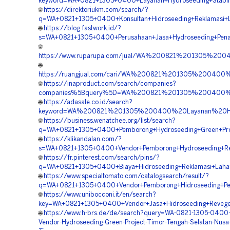
keyword=WA+0821+1305+0400+Layanan+Hydroseeding+Stabili
🌐
https://direktoriukm.com/search/?
q=WA+0821+1305+0400+Konsultan+Hidroseeding+Reklamasi+
🌐
https://blog.fastwork.id/?
s=WA+0821+1305+0400+Perusahaan+Jasa+Hydroseeding+Pena
🌐
https://www.ruparupa.com/jual/WA%200821%201305%2
🌐
https://ruangjual.com/cari/WA%200821%201305%2004
🌐
https://inaproduct.com/search/companies?
companies%5Bquery%5D=WA%200821%201305%200400%20
🌐
https://adasale.co.id/search?
keyword=WA%200821%201305%200400%20Layanan%20Hid
🌐
https://business.wenatchee.org/list/search?
q=WA+0821+1305+0400+Pemborong+Hydroseeding+Green+Proj
🌐
https://klikandalan.com/?
s=WA+0821+1305+0400+Vendor+Pemborong+Hydroseeding+Re
🌐
https://fr.pinterest.com/search/pins/?
q=WA+0821+1305+0400+Biaya+Hidroseeding+Reklamasi+Laha
🌐
https://www.specialtomato.com/catalogsearch/result/?
q=WA+0821+1305+0400+Vendor+Pemborong+Hidroseeding+Pen
🌐
https://www.unibocconi.it/en/search?
key=WA+0821+1305+0400+Vendor+Jasa+Hidroseeding+Revege
🌐
https://www.h-brs.de/de/search?query=WA-0821-1305-0400-
Vendor-Hydroseeding-Green-Project-Timor-Tengah-Selatan-Nusa