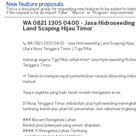
New feature proposals
This is a discussion group for requesting new features to be added to Vanta
if the request is for an import "Filter", "Macro", or "Program" improvement.
WA 0821 1305 0400 - Jasa Hidroseeding
Land Scaping Hijau Timor
📞 WA 0821 1305 0400 - Jasa Hidroseeding Land Scaping Hijau
Utara Nusa Tenggara Timur | Tiga Pillar
Hubungi segera Tiga Pillar untuk Info🌱 Jasa Hydroseeding Profes
Tenggara Timur
🌱 Teknik ini mempercepat pertumbuhan rumput dibanding met
manual.
Tanpa vegetasi yang baik, tanah mudah mengalami erosi.
Di Nusa Tenggara Timur, kebutuhan jasa hydroseeding meningkat
tambang, konstruksi, jalan tol, perumahan, dan reklamasi lingkung
### Macam Revegetasi Lahan
Berikut jenis pekerjaan yang umum dilakukan:
#### 🌱 Revegetasi Lahan Tambang