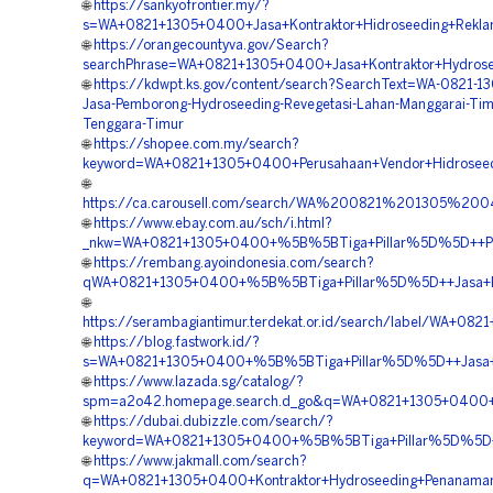
🌐
https://sankyofrontier.my/?
s=WA+0821+1305+0400+Jasa+Kontraktor+Hidroseeding+Rekl
🌐
https://orangecountyva.gov/Search?
searchPhrase=WA+0821+1305+0400+Jasa+Kontraktor+Hydrose
🌐
https://kdwpt.ks.gov/content/search?SearchText=WA-0821-1
Jasa-Pemborong-Hydroseeding-Revegetasi-Lahan-Manggarai-Tim
Tenggara-Timur
🌐
https://shopee.com.my/search?
keyword=WA+0821+1305+0400+Perusahaan+Vendor+Hidroseedi
🌐
https://ca.carousell.com/search/WA%200821%201305%
🌐
https://www.ebay.com.au/sch/i.html?
_nkw=WA+0821+1305+0400+%5B%5BTiga+Pillar%5D%5D++Pake
🌐
https://rembang.ayoindonesia.com/search?
qWA+0821+1305+0400+%5B%5BTiga+Pillar%5D%5D++Jasa+Kon
🌐
https://serambagiantimur.terdekat.or.id/search/label/WA
🌐
https://blog.fastwork.id/?
s=WA+0821+1305+0400+%5B%5BTiga+Pillar%5D%5D++Jasa+Pe
🌐
https://www.lazada.sg/catalog/?
spm=a2o42.homepage.search.d_go&q=WA+0821+1305+0400+%
🌐
https://dubai.dubizzle.com/search/?
keyword=WA+0821+1305+0400+%5B%5BTiga+Pillar%5D%5D++S
🌐
https://www.jakmall.com/search?
q=WA+0821+1305+0400+Kontraktor+Hydroseeding+Penanama