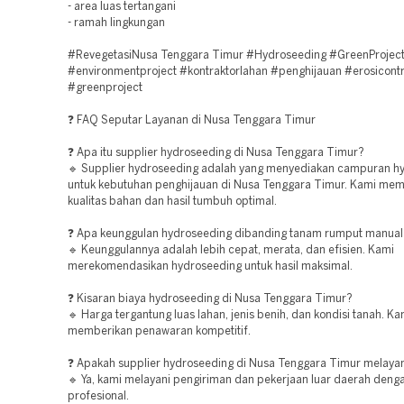
- area luas tertangani
- ramah lingkungan
#RevegetasiNusa Tenggara Timur #Hydroseeding #GreenProjec
#environmentproject #kontraktorlahan #penghijauan #erosicontr
#greenproject
❓ FAQ Seputar Layanan di Nusa Tenggara Timur
❓ Apa itu supplier hydroseeding di Nusa Tenggara Timur?
🔹 Supplier hydroseeding adalah yang menyediakan campuran h
untuk kebutuhan penghijauan di Nusa Tenggara Timur. Kami mem
kualitas bahan dan hasil tumbuh optimal.
❓ Apa keunggulan hydroseeding dibanding tanam rumput manual
🔹 Keunggulannya adalah lebih cepat, merata, dan efisien. Kami
merekomendasikan hydroseeding untuk hasil maksimal.
❓ Kisaran biaya hydroseeding di Nusa Tenggara Timur?
🔹 Harga tergantung luas lahan, jenis benih, dan kondisi tanah. Ka
memberikan penawaran kompetitif.
❓ Apakah supplier hydroseeding di Nusa Tenggara Timur melayani
🔹 Ya, kami melayani pengiriman dan pekerjaan luar daerah deng
profesional.