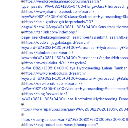
🌐
https://vendorpedia.ahmadcorp.com/search?
type=jasa&q=WA+0821+1305+0400+Harga+Jasa+Hidroseeding+
🌐
https://www.jakartanotebook.com/search?
key=WA+0821+1305+0400+Jasa+Kontraktor+Hydroseeding+Stab
🌐
https://bela.gratisongkir.id/products/10?
page=1&cat=10&sq=WA+0821+1305+0400+Konsultan+Hidrosee
🌐
https://tanilink.com/index.php?
page=search&kategorisearch=searchberita&submit=search&
🌐
https://dodolan.jogjakota.go.id/search?
keyword=WA+0821+1305+0400+Perusahaan+Hydroseeding+Re
🌐
https://lakukan.co.id/search?
keyword=WA+0821+1305+0400+Perusahaan+Vendor+Hidroseed
🌐
https://www.jualaku.id/all-categories?
q=WA+0821+1305+0400+Biaya+Hydroseeding+Lahan+Tambang
🌐
https://www.pricebook.co.id/search?
keyword=WA+0821+1305+0400+Konsultan+Hydroseeding+Bahu
🌐
https://direktoriukm.com/search/?
q=WA+0821+1305+0400+Vendor+Hydroseeding+Penanaman+R
🌐
https://blog.fastwork.id/?
s=WA+0821+1305+0400+Jasa+Kontraktor+Hydroseeding+Pen
🌐
https://www.ruparupa.com/jual/WA%200821%201305%2
🌐
https://ruangjual.com/cari/WA%200821%201305%2004
🌐
https://inaproduct.com/search/companies?