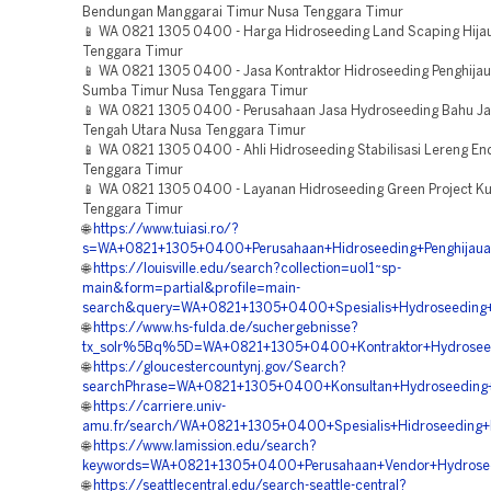
Bendungan Manggarai Timur Nusa Tenggara Timur
📱 WA 0821 1305 0400 - Harga Hidroseeding Land Scaping Hijau
Tenggara Timur
📱 WA 0821 1305 0400 - Jasa Kontraktor Hidroseeding Penghija
Sumba Timur Nusa Tenggara Timur
📱 WA 0821 1305 0400 - Perusahaan Jasa Hydroseeding Bahu Ja
Tengah Utara Nusa Tenggara Timur
📱 WA 0821 1305 0400 - Ahli Hidroseeding Stabilisasi Lereng E
Tenggara Timur
📱 WA 0821 1305 0400 - Layanan Hidroseeding Green Project K
Tenggara Timur
🌐
https://www.tuiasi.ro/?
s=WA+0821+1305+0400+Perusahaan+Hidroseeding+Penghijaua
🌐
https://louisville.edu/search?collection=uol1~sp-
main&form=partial&profile=main-
search&query=WA+0821+1305+0400+Spesialis+Hydroseeding+
🌐
https://www.hs-fulda.de/suchergebnisse?
tx_solr%5Bq%5D=WA+0821+1305+0400+Kontraktor+Hydroseed
🌐
https://gloucestercountynj.gov/Search?
searchPhrase=WA+0821+1305+0400+Konsultan+Hydroseeding+S
🌐
https://carriere.univ-
amu.fr/search/WA+0821+1305+0400+Spesialis+Hidroseedin
🌐
https://www.lamission.edu/search?
keywords=WA+0821+1305+0400+Perusahaan+Vendor+Hydrosee
🌐
https://seattlecentral.edu/search-seattle-central?