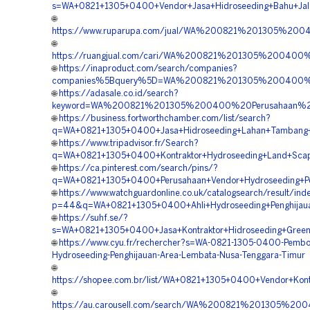
s=WA+0821+1305+0400+Vendor+Jasa+Hidroseeding+Bahu+Jal
🌐
https://www.ruparupa.com/jual/WA%200821%201305%2
🌐
https://ruangjual.com/cari/WA%200821%201305%20040
🌐
https://inaproduct.com/search/companies?
companies%5Bquery%5D=WA%200821%201305%200400%20
🌐
https://adasale.co.id/search?
keyword=WA%200821%201305%200400%20Perusahaan%20
🌐
https://business.fortworthchamber.com/list/search?
q=WA+0821+1305+0400+Jasa+Hidroseeding+Lahan+Tambang
🌐
https://www.tripadvisor.fr/Search?
q=WA+0821+1305+0400+Kontraktor+Hydroseeding+Land+Scap
🌐
https://ca.pinterest.com/search/pins/?
q=WA+0821+1305+0400+Perusahaan+Vendor+Hydroseeding+Pe
🌐
https://www.watchguardonline.co.uk/catalogsearch/result/ind
p=44&q=WA+0821+1305+0400+Ahli+Hydroseeding+Penghijau
🌐
https://suhf.se/?
s=WA+0821+1305+0400+Jasa+Kontraktor+Hidroseeding+Green
🌐
https://www.cyu.fr/rechercher?s=WA-0821-1305-0400-Pembo
Hydroseeding-Penghijauan-Area-Lembata-Nusa-Tenggara-Timur
🌐
https://shopee.com.br/list/WA+0821+1305+0400+Vendor+Kont
🌐
https://au.carousell.com/search/WA%200821%201305%