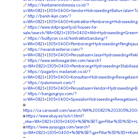
🔗
https://kontainerindonesia.co.id/?
s=WA+0821+1305+0400+Vendor+Hidroseeding+Bahu+Jalan+To
🔗
http://benih-ikan.com/?
s=WA+0821+1305+0400+Kontraktor+Pemborong+Hidroseeding
🔗
https://www.dotproperty.id/houses-for-
sale/search/WA+0821+1305+0400+Ahli+Hydroseeding+Green+
🔗
https://builtycon.co.id/kontraktorbandung/?
s=WA+0821+1305+0400+Pemborong+Hydroseeding+Penghijaua
🔗
https://revandrainterior.com/?
s=WA+0821+1305+0400+Perusahaan+Jasa+Hydroseeding+Rekl
🔗
https://www.sentosagarden.com/search?
q=WA+0821+1305+0400+Pemborong+Hydroseeding+Stabilisas
🔗
https://pagarbrc.madaniah.co.id/?
s=WA+0821+1305+0400+Konsultan+Hidroseeding+Revegetasi
🔗
https://paluminium.com/?
s=WA+0821+1305+0400+Perusahaan+Vendor+Hydroseeding+Ba
🔗
https://bangungriyo.com/?
s=WA+0821+1305+0400+Spesialis+Hidroseeding+Revegetasi+
🌐
https://ca.carousell.com/search/WA%200821%201305%2
🌐
https://www.ebay.es/sch/i.html?
_nkw=WA+0821+1305+0400+%5B%5BTiga+Pillar%5D%5D++Layan
🌐
https://www.ayoyogya.com/search?
q=WA+0821+1305+0400+%5B%5BTiga+Pillar%5D%5D++Konsult