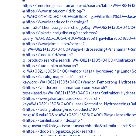
🌐
https://timortengahselatan.ada.or.id/search/label/WA+08
🌐
https://www.sribu.com/id/blog/?
s=WA+0821+1305+0400+%5B%5BTiga+Pillar%5D%5D++Jasa+Hi
🌐
https://www.lazada.co.th/catalog/?
spm=a2o4l.homepage.search.d_go&q=WA+0821+1305+0400+%5
🌐
https://jakarta.craigslist.org/search/sss?
query=WA+0821+1305+0400+%5B%5BTiga+Pillar%5D%5D++Har
🌐
https://www.jakmall.com/search?
q=WA+0821+1305+0400+Biaya+Hidroseeding+Penanaman+Rum
🌐
https://toco.id/id/search?
q=product/search&search=WA+0821+1305+0400+Kontraktor+
🌐
https://padiumkm.id/search?
k=WA+0821+1305+0400+Vendor+Jasa+Hydroseeding+Land+Sca
🌐
https://katalog.inaproc.id/search?
keyword=WA+0821+1305+0400+Vendor+Pemborong+Hydroseedi
🌐
https://vendorpedia.ahmadcorp.com/search?
type=jasa&q=WA+0821+1305+0400+Jasa+Kontraktor+Hydrosee
🌐
https://www.jakartanotebook.com/search?
key=WA+0821+1305+0400+Jasa+Kontraktor+Hydroseeding+Bah
🌐
https://bela.gratisongkir.id/products/10?
page=1&cat=10&sq=WA+0821+1305+0400+Biaya+Jasa+Hidrose
🌐
https://tanilink.com/index.php?
page=search&kategorisearch=searchberita&submit=search
🌐
https://dodolan.jogjakota.go.id/search?