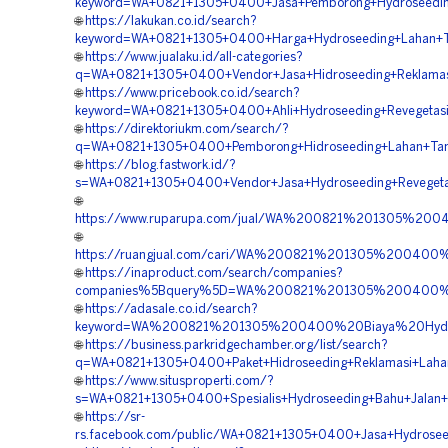
keyword=WA+0821+1305+0400+Jasa+Pemborong+Hydroseeding
🌐
https://lakukan.co.id/search?
keyword=WA+0821+1305+0400+Harga+Hydroseeding+Lahan+T
🌐
https://www.jualaku.id/all-categories?
q=WA+0821+1305+0400+Vendor+Jasa+Hidroseeding+Reklamas
🌐
https://www.pricebook.co.id/search?
keyword=WA+0821+1305+0400+Ahli+Hydroseeding+Revegetas
🌐
https://direktoriukm.com/search/?
q=WA+0821+1305+0400+Pemborong+Hidroseeding+Lahan+Tam
🌐
https://blog.fastwork.id/?
s=WA+0821+1305+0400+Vendor+Jasa+Hydroseeding+Revegeta
🌐
https://www.ruparupa.com/jual/WA%200821%201305%20
🌐
https://ruangjual.com/cari/WA%200821%201305%20040
🌐
https://inaproduct.com/search/companies?
companies%5Bquery%5D=WA%200821%201305%200400%20
🌐
https://adasale.co.id/search?
keyword=WA%200821%201305%200400%20Biaya%20Hydr
🌐
https://business.parkridgechamber.org/list/search?
q=WA+0821+1305+0400+Paket+Hidroseeding+Reklamasi+Laha
🌐
https://www.situsproperti.com/?
s=WA+0821+1305+0400+Spesialis+Hydroseeding+Bahu+Jalan+
🌐
https://sr-
rs.facebook.com/public/WA+0821+1305+0400+Jasa+Hydrose