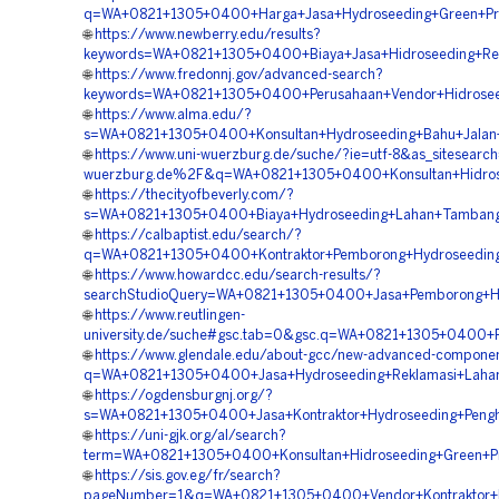
q=WA+0821+1305+0400+Harga+Jasa+Hydroseeding+Green+Pr
🌐
https://www.newberry.edu/results?
keywords=WA+0821+1305+0400+Biaya+Jasa+Hidroseeding+Rev
🌐
https://www.fredonnj.gov/advanced-search?
keywords=WA+0821+1305+0400+Perusahaan+Vendor+Hidroseed
🌐
https://www.alma.edu/?
s=WA+0821+1305+0400+Konsultan+Hydroseeding+Bahu+Jalan+
🌐
https://www.uni-wuerzburg.de/suche/?ie=utf-8&as_sitesearc
wuerzburg.de%2F&q=WA+0821+1305+0400+Konsultan+Hidros
🌐
https://thecityofbeverly.com/?
s=WA+0821+1305+0400+Biaya+Hydroseeding+Lahan+Tambang
🌐
https://calbaptist.edu/search/?
q=WA+0821+1305+0400+Kontraktor+Pemborong+Hydroseeding
🌐
https://www.howardcc.edu/search-results/?
searchStudioQuery=WA+0821+1305+0400+Jasa+Pemborong+Hyd
🌐
https://www.reutlingen-
university.de/suche#gsc.tab=0&gsc.q=WA+0821+1305+0400+
🌐
https://www.glendale.edu/about-gcc/new-advanced-compone
q=WA+0821+1305+0400+Jasa+Hydroseeding+Reklamasi+Laha
🌐
https://ogdensburgnj.org/?
s=WA+0821+1305+0400+Jasa+Kontraktor+Hydroseeding+Pengh
🌐
https://uni-gjk.org/al/search?
term=WA+0821+1305+0400+Konsultan+Hidroseeding+Green+Pr
🌐
https://sis.gov.eg/fr/search?
pageNumber=1&q=WA+0821+1305+0400+Vendor+Kontraktor+Hi