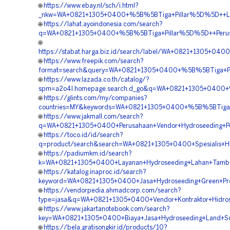
🌐
https://www.ebay.nl/sch/i.html?
_nkw=WA+0821+1305+0400+%5B%5BTiga+Pillar%5D%5D++Laya
🌐
https://lahat.ayoindonesia.com/search?
q=WA+0821+1305+0400+%5B%5BTiga+Pillar%5D%5D++Perusa
🌐
https://stabat.harga.biz.id/search/label/WA+0821+1305+0
🌐
https://www.freepik.com/search?
format=search&query=WA+0821+1305+0400+%5B%5BTiga+Pil
🌐
https://www.lazada.co.th/catalog/?
spm=a2o4l.homepage.search.d_go&q=WA+0821+1305+0400+%
🌐
https://glints.com/my/companies?
countries=MY&keywords=WA+0821+1305+0400+%5B%5BTiga+P
🌐
https://www.jakmall.com/search?
q=WA+0821+1305+0400+Perusahaan+Vendor+Hydroseeding+P
🌐
https://toco.id/id/search?
q=product/search&search=WA+0821+1305+0400+Spesialis+Hi
🌐
https://padiumkm.id/search?
k=WA+0821+1305+0400+Layanan+Hydroseeding+Lahan+Tamb
🌐
https://katalog.inaproc.id/search?
keyword=WA+0821+1305+0400+Jasa+Hydroseeding+Green+Pro
🌐
https://vendorpedia.ahmadcorp.com/search?
type=jasa&q=WA+0821+1305+0400+Vendor+Kontraktor+Hidros
🌐
https://www.jakartanotebook.com/search?
key=WA+0821+1305+0400+Biaya+Jasa+Hydroseeding+Land+Sc
🌐
https://bela.gratisongkir.id/products/10?