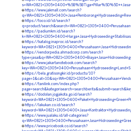
s=WA+0821+1305+0400+%5B%5BTiga+Pillar%5D%5D++Jasa+Hy
🌐
https://www.jakmall.com/search?
q=WA+0821+1305+0400+Jasa+Pemborong+Hydroseeding+Reveg
🌐
https://toco.id/id/search?
q=product/search&search=WA+0821+1305+0400+Perusahaan+H
🌐
https://padiumkm.id/search?
k=WA+0821+1305+0400+Harga+Jasa+Hydroseeding+Stabilisas
🌐
https://katalog.inaproc.id/search?
keyword=WA+0821+1305+0400+Perusahaan+Jasa+Hidroseeding+
🌐
https://vendorpedia.ahmadcorp.com/search?
type=jasa&q=WA+0821+1305+0400+Biaya+Jasa+Hidroseeding
🌐
https://www.jakartanotebook.com/search?
key=WA+0821+1305+0400+Perusahaan+Hydroseeding+Land+Sc
🌐
https://bela.gratisongkir.id/products/10?
page=1&cat=10&sq=WA+0821+1305+0400+Perusahaan+Vendor+
🌐
https://tanilink.com/index.php?
page=search&kategorisearch=searchberita&submit=search&k
🌐
https://dodolan.jogjakota.go.id/search?
keyword=WA+0821+1305+0400+Paket+Hydroseeding+Green+Pr
🌐
https://lakukan.co.id/search?
keyword=WA+0821+1305+0400+Jasa+Kontraktor+Hydroseeding
🌐
https://www.jualaku.id/all-categories?
q=WA+0821+1305+0400+Perusahaan+Jasa+Hidroseeding+Green
🌐
https://www.pricebook.co.id/search?