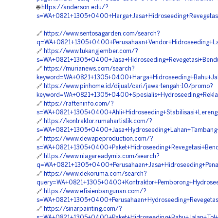
🌐
https://anderson.edu/?
s=WA+0821+1305+0400+Harga+Jasa+Hidroseeding+Revegetas
🔗
https://www.sentosagarden.com/search?
q=WA+0821+1305+0400+Perusahaan+Vendor+Hidroseeding+La
🔗
https://www.tukangjember.com/?
s=WA+0821+1305+0400+Jasa+Hidroseeding+Revegetasi+Bend
🔗
https://murianews.com/search?
keyword=WA+0821+1305+0400+Harga+Hidroseeding+Bahu+Jal
🔗
https://www.pinhome.id/dijual/cari/jawa-tengah-10/promo?
keyword=WA+0821+1305+0400+Spesialis+Hydroseeding+Rek
🔗
https://rafteninfo.com/?
s=WA+0821+1305+0400+Ahli+Hidroseeding+Stabilisasi+Leren
🔗
https://kontraktor.rumahartistik.com/?
s=WA+0821+1305+0400+Jasa+Hydroseeding+Lahan+Tambang
🔗
https://www.dewapeproduction.com/?
s=WA+0821+1305+0400+Paket+Hidroseeding+Revegetasi+Ben
🔗
https://www.niagareadymix.com/search?
q=WA+0821+1305+0400+Perusahaan+Jasa+Hidroseeding+Pen
🔗
https://www.dekoruma.com/search?
query=WA+0821+1305+0400+Kontraktor+Pemborong+Hydrosee
🔗
https://www.efisienbangunan.com/?
s=WA+0821+1305+0400+Perusahaan+Hydroseeding+Revegetas
🔗
https://sinarpainting.com/?
s=WA+0821+1305+0400+Paket+Hidroseeding+Bahu+Jalan+Tol