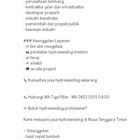
- perusahaan tambang
- kontraktor jalan dan infrastruktur
- developer properti
- industri konstruksi
- pemerintah dan proyek publik
- kawasan industri
### Keunggulan Layanan
- 🌱 tim ahli revegetasi
- 🚜 peralatan hydroseeding modern
- 🌿 teruji
- 🌱 efektif
- 🚚 on-site project
📞 Konsultasi jasa hydroseeding sekarang.
📞 Hubungi WA Tiga Pillar : WA 0821 1305 0400
🌱 Butuh hydroseeding profesional?
Kami melayani jasa hydroseeding di Nusa Tenggara Timur.
✨ Keunggulan:
- hasil cepat tumbuh