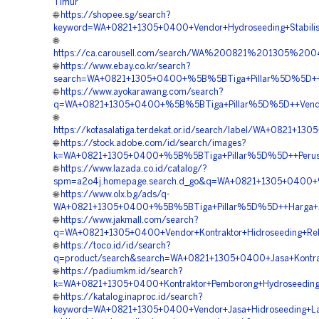
Timur
🌐
https://shopee.sg/search?
keyword=WA+0821+1305+0400+Vendor+Hydroseeding+Stabilis
🌐
https://ca.carousell.com/search/WA%200821%201305%
🌐
https://www.ebay.co.kr/search?
search=WA+0821+1305+0400+%5B%5BTiga+Pillar%5D%5D++Ah
🌐
https://www.ayokarawang.com/search?
q=WA+0821+1305+0400+%5B%5BTiga+Pillar%5D%5D++Vendor
🌐
https://kotasalatiga.terdekat.or.id/search/label/WA+082
🌐
https://stock.adobe.com/id/search/images?
k=WA+0821+1305+0400+%5B%5BTiga+Pillar%5D%5D++Perusah
🌐
https://www.lazada.co.id/catalog/?
spm=a2o4j.homepage.search.d_go&q=WA+0821+1305+0400+%
🌐
https://www.olx.bg/ads/q-
WA+0821+1305+0400+%5B%5BTiga+Pillar%5D%5D++Harga+Jas
🌐
https://www.jakmall.com/search?
q=WA+0821+1305+0400+Vendor+Kontraktor+Hidroseeding+Re
🌐
https://toco.id/id/search?
q=product/search&search=WA+0821+1305+0400+Jasa+Kontra
🌐
https://padiumkm.id/search?
k=WA+0821+1305+0400+Kontraktor+Pemborong+Hydroseedin
🌐
https://katalog.inaproc.id/search?
keyword=WA+0821+1305+0400+Vendor+Jasa+Hidroseeding+L