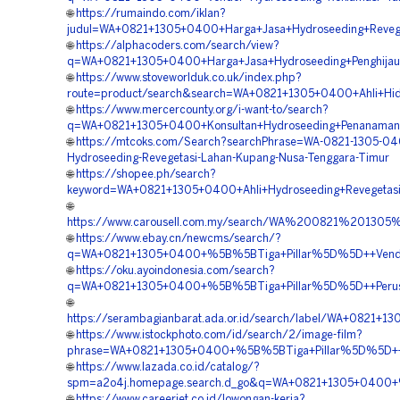
🌐
https://rumaindo.com/iklan?
judul=WA+0821+1305+0400+Harga+Jasa+Hydroseeding+Reveg
🌐
https://alphacoders.com/search/view?
q=WA+0821+1305+0400+Harga+Jasa+Hydroseeding+Penghijau
🌐
https://www.stoveworlduk.co.uk/index.php?
route=product/search&search=WA+0821+1305+0400+Ahli+Hid
🌐
https://www.mercercounty.org/i-want-to/search?
q=WA+0821+1305+0400+Konsultan+Hydroseeding+Penanaman
🌐
https://mtcoks.com/Search?searchPhrase=WA-0821-1305-04
Hydroseeding-Revegetasi-Lahan-Kupang-Nusa-Tenggara-Timur
🌐
https://shopee.ph/search?
keyword=WA+0821+1305+0400+Ahli+Hydroseeding+Revegetas
🌐
https://www.carousell.com.my/search/WA%200821%201
🌐
https://www.ebay.cn/newcms/search/?
q=WA+0821+1305+0400+%5B%5BTiga+Pillar%5D%5D++Vendor+K
🌐
https://oku.ayoindonesia.com/search?
q=WA+0821+1305+0400+%5B%5BTiga+Pillar%5D%5D++Perusah
🌐
https://serambagianbarat.ada.or.id/search/label/WA+0821
🌐
https://www.istockphoto.com/id/search/2/image-film?
phrase=WA+0821+1305+0400+%5B%5BTiga+Pillar%5D%5D++Jas
🌐
https://www.lazada.co.id/catalog/?
spm=a2o4j.homepage.search.d_go&q=WA+0821+1305+0400+%5
🌐
https://www.careerjet.co.id/lowongan-kerja?