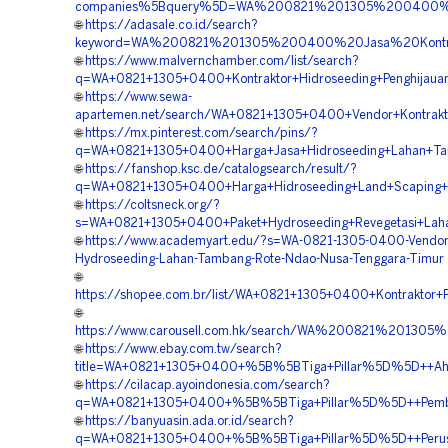
companies%5Bquery%5D=WA%200821%201305%200400%2
🌐
https://adasale.co.id/search?
keyword=WA%200821%201305%200400%20Jasa%20Kontr
🌐
https://www.malvernchamber.com/list/search?
q=WA+0821+1305+0400+Kontraktor+Hidroseeding+Penghijaua
🌐
https://www.sewa-
apartemen.net/search/WA+0821+1305+0400+Vendor+Kontrakt
🌐
https://mx.pinterest.com/search/pins/?
q=WA+0821+1305+0400+Harga+Jasa+Hidroseeding+Lahan+Ta
🌐
https://fanshop.ksc.de/catalogsearch/result/?
q=WA+0821+1305+0400+Harga+Hidroseeding+Land+Scaping+H
🌐
https://coltsneck.org/?
s=WA+0821+1305+0400+Paket+Hydroseeding+Revegetasi+Lah
🌐
https://www.academyart.edu/?s=WA-0821-1305-0400-Vendor
Hydroseeding-Lahan-Tambang-Rote-Ndao-Nusa-Tenggara-Timur
🌐
https://shopee.com.br/list/WA+0821+1305+0400+Kontraktor
🌐
https://www.carousell.com.hk/search/WA%200821%201
🌐
https://www.ebay.com.tw/search?
title=WA+0821+1305+0400+%5B%5BTiga+Pillar%5D%5D++Ahli+
🌐
https://cilacap.ayoindonesia.com/search?
q=WA+0821+1305+0400+%5B%5BTiga+Pillar%5D%5D++Pemboro
🌐
https://banyuasin.ada.or.id/search?
q=WA+0821+1305+0400+%5B%5BTiga+Pillar%5D%5D++Perusah