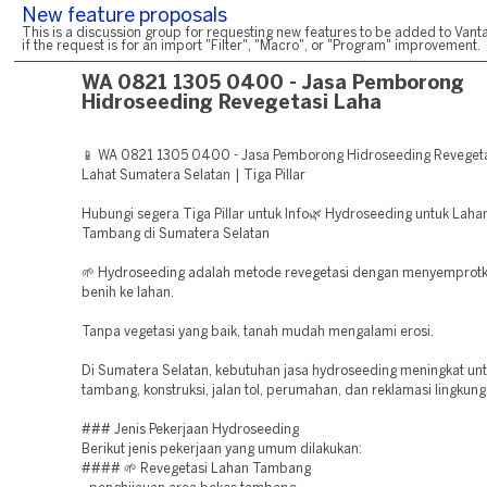
New feature proposals
This is a discussion group for requesting new features to be added to Vanta
if the request is for an import "Filter", "Macro", or "Program" improvement.
WA 0821 1305 0400 - Jasa Pemborong
Hidroseeding Revegetasi Laha
📱 WA 0821 1305 0400 - Jasa Pemborong Hidroseeding Reveget
Lahat Sumatera Selatan | Tiga Pillar
Hubungi segera Tiga Pillar untuk Info🌿 Hydroseeding untuk Lahan
Tambang di Sumatera Selatan
🌱 Hydroseeding adalah metode revegetasi dengan menyemprotk
benih ke lahan.
Tanpa vegetasi yang baik, tanah mudah mengalami erosi.
Di Sumatera Selatan, kebutuhan jasa hydroseeding meningkat un
tambang, konstruksi, jalan tol, perumahan, dan reklamasi lingkung
### Jenis Pekerjaan Hydroseeding
Berikut jenis pekerjaan yang umum dilakukan:
#### 🌱 Revegetasi Lahan Tambang