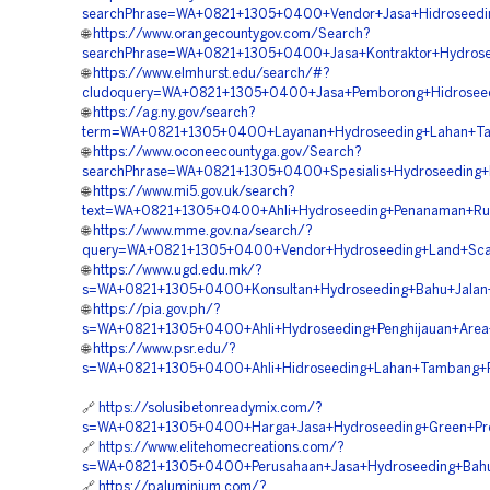
searchPhrase=WA+0821+1305+0400+Vendor+Jasa+Hidroseedi
🌐
https://www.orangecountygov.com/Search?
searchPhrase=WA+0821+1305+0400+Jasa+Kontraktor+Hydrose
🌐
https://www.elmhurst.edu/search/#?
cludoquery=WA+0821+1305+0400+Jasa+Pemborong+Hidroseed
🌐
https://ag.ny.gov/search?
term=WA+0821+1305+0400+Layanan+Hydroseeding+Lahan+Ta
🌐
https://www.oconeecountyga.gov/Search?
searchPhrase=WA+0821+1305+0400+Spesialis+Hydroseeding+
🌐
https://www.mi5.gov.uk/search?
text=WA+0821+1305+0400+Ahli+Hydroseeding+Penanaman+Ru
🌐
https://www.mme.gov.na/search/?
query=WA+0821+1305+0400+Vendor+Hydroseeding+Land+Scap
🌐
https://www.ugd.edu.mk/?
s=WA+0821+1305+0400+Konsultan+Hydroseeding+Bahu+Jalan+
🌐
https://pia.gov.ph/?
s=WA+0821+1305+0400+Ahli+Hydroseeding+Penghijauan+Area
🌐
https://www.psr.edu/?
s=WA+0821+1305+0400+Ahli+Hidroseeding+Lahan+Tambang+P
🔗
https://solusibetonreadymix.com/?
s=WA+0821+1305+0400+Harga+Jasa+Hydroseeding+Green+Pro
🔗
https://www.elitehomecreations.com/?
s=WA+0821+1305+0400+Perusahaan+Jasa+Hydroseeding+Bahu+
🔗
https://paluminium.com/?