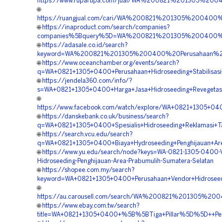
https://www.ruparupa.com/jual/WA%200821%201305%200
🌐
https://ruangjual.com/cari/WA%200821%201305%200400
🌐
https://inaproduct.com/search/companies?
companies%5Bquery%5D=WA%200821%201305%200400%20
🌐
https://adasale.co.id/search?
keyword=WA%200821%201305%200400%20Perusahaan%20V
🌐
https://www.oceanchamber.org/events/search?
q=WA+0821+1305+0400+Perusahaan+Hidroseeding+Stabilisasi
🌐
https://jendela360.com/info/?
s=WA+0821+1305+0400+Harga+Jasa+Hidroseeding+Revegetasi
🌐
https://www.facebook.com/watch/explore/WA+0821+1305+040
🌐
https://danskebank.co.uk/business/search?
q=WA+0821+1305+0400+Spesialis+Hidroseeding+Reklamasi+T
🌐
https://search.vcu.edu/search?
q=WA+0821+1305+0400+Biaya+Hydroseeding+Penghijauan+Are
🌐
https://www.yu.edu/search/node?keys=WA-0821-1305-0400-
Hidroseeding-Penghijauan-Area-Prabumulih-Sumatera-Selatan
🌐
https://shopee.com.my/search?
keyword=WA+0821+1305+0400+Perusahaan+Vendor+Hidroseed
🌐
https://au.carousell.com/search/WA%200821%201305%
🌐
https://www.ebay.com.tw/search?
title=WA+0821+1305+0400+%5B%5BTiga+Pillar%5D%5D++Peru