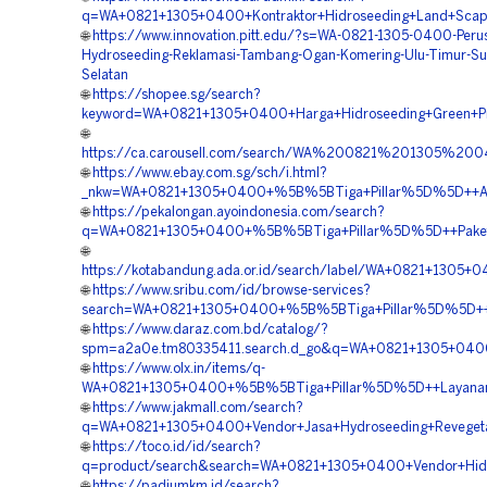
q=WA+0821+1305+0400+Kontraktor+Hidroseeding+Land+Scapi
🌐
https://www.innovation.pitt.edu/?s=WA-0821-1305-0400-Peru
Hydroseeding-Reklamasi-Tambang-Ogan-Komering-Ulu-Timur-Su
Selatan
🌐
https://shopee.sg/search?
keyword=WA+0821+1305+0400+Harga+Hidroseeding+Green+Pr
🌐
https://ca.carousell.com/search/WA%200821%201305%2
🌐
https://www.ebay.com.sg/sch/i.html?
_nkw=WA+0821+1305+0400+%5B%5BTiga+Pillar%5D%5D++Ahli+
🌐
https://pekalongan.ayoindonesia.com/search?
q=WA+0821+1305+0400+%5B%5BTiga+Pillar%5D%5D++Paket+H
🌐
https://kotabandung.ada.or.id/search/label/WA+0821+1305
🌐
https://www.sribu.com/id/browse-services?
search=WA+0821+1305+0400+%5B%5BTiga+Pillar%5D%5D++Ven
🌐
https://www.daraz.com.bd/catalog/?
spm=a2a0e.tm80335411.search.d_go&q=WA+0821+1305+0400
🌐
https://www.olx.in/items/q-
WA+0821+1305+0400+%5B%5BTiga+Pillar%5D%5D++Layanan+H
🌐
https://www.jakmall.com/search?
q=WA+0821+1305+0400+Vendor+Jasa+Hydroseeding+Revegeta
🌐
https://toco.id/id/search?
q=product/search&search=WA+0821+1305+0400+Vendor+Hidro
🌐
https://padiumkm.id/search?