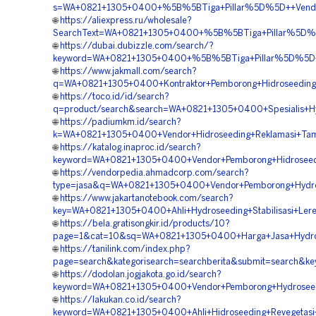
s=WA+0821+1305+0400+%5B%5BTiga+Pillar%5D%5D++Vendor+
🌐
https://aliexpress.ru/wholesale?
SearchText=WA+0821+1305+0400+%5B%5BTiga+Pillar%5D%5D+
🌐
https://dubai.dubizzle.com/search/?
keyword=WA+0821+1305+0400+%5B%5BTiga+Pillar%5D%5D++Sp
🌐
https://www.jakmall.com/search?
q=WA+0821+1305+0400+Kontraktor+Pemborong+Hidroseeding
🌐
https://toco.id/id/search?
q=product/search&search=WA+0821+1305+0400+Spesialis+Hy
🌐
https://padiumkm.id/search?
k=WA+0821+1305+0400+Vendor+Hidroseeding+Reklamasi+Tam
🌐
https://katalog.inaproc.id/search?
keyword=WA+0821+1305+0400+Vendor+Pemborong+Hidroseedi
🌐
https://vendorpedia.ahmadcorp.com/search?
type=jasa&q=WA+0821+1305+0400+Vendor+Pemborong+Hydro
🌐
https://www.jakartanotebook.com/search?
key=WA+0821+1305+0400+Ahli+Hydroseeding+Stabilisasi+Ler
🌐
https://bela.gratisongkir.id/products/10?
page=1&cat=10&sq=WA+0821+1305+0400+Harga+Jasa+Hydros
🌐
https://tanilink.com/index.php?
page=search&kategorisearch=searchberita&submit=search&
🌐
https://dodolan.jogjakota.go.id/search?
keyword=WA+0821+1305+0400+Vendor+Pemborong+Hydroseedin
🌐
https://lakukan.co.id/search?
keyword=WA+0821+1305+0400+Ahli+Hidroseeding+Revegetasi