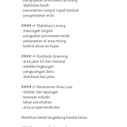
- penghijauan area bekas tambang
- stabilisasi tanah
- penanaman rumput cepat tumbuh
- pengendalian erosi
#### 🌱 Stabilisasi Lereng
- mencegah longsor
- penguatan permukaan tanah
- penanaman di area miring
- kontrol aliran air hujan
#### 🌱 Roadside Greening
- area jalan tol dan nasional
- estetika lingkungan
- pengurangan debu
- stabilisasi tepi jalan
#### 🌱 Penanaman Area Luas
- stadion dan lapangan
- kawasan industri
- lahan perumahan
- area proyek konstruksi
Pemilihan teknik tergantung kondisi lahan.