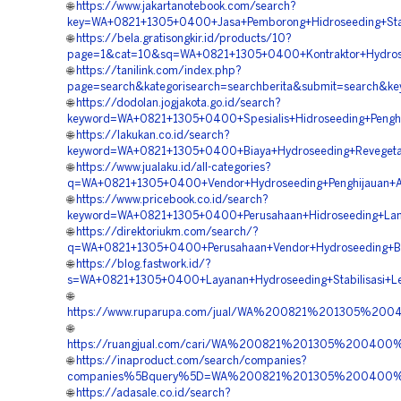
🌐
https://www.jakartanotebook.com/search?
key=WA+0821+1305+0400+Jasa+Pemborong+Hidroseeding+Stab
🌐
https://bela.gratisongkir.id/products/10?
page=1&cat=10&sq=WA+0821+1305+0400+Kontraktor+Hydros
🌐
https://tanilink.com/index.php?
page=search&kategorisearch=searchberita&submit=search&
🌐
https://dodolan.jogjakota.go.id/search?
keyword=WA+0821+1305+0400+Spesialis+Hidroseeding+Pengh
🌐
https://lakukan.co.id/search?
keyword=WA+0821+1305+0400+Biaya+Hydroseeding+Revegeta
🌐
https://www.jualaku.id/all-categories?
q=WA+0821+1305+0400+Vendor+Hydroseeding+Penghijauan+A
🌐
https://www.pricebook.co.id/search?
keyword=WA+0821+1305+0400+Perusahaan+Hidroseeding+Lan
🌐
https://direktoriukm.com/search/?
q=WA+0821+1305+0400+Perusahaan+Vendor+Hydroseeding+Ba
🌐
https://blog.fastwork.id/?
s=WA+0821+1305+0400+Layanan+Hydroseeding+Stabilisasi+L
🌐
https://www.ruparupa.com/jual/WA%200821%201305%20
🌐
https://ruangjual.com/cari/WA%200821%201305%20040
🌐
https://inaproduct.com/search/companies?
companies%5Bquery%5D=WA%200821%201305%200400%2
🌐
https://adasale.co.id/search?