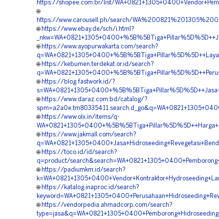
https://shopee.com.br/list/WA+0821+1305+0400+Vendor+Pem
🌐
https://www.carousell.ph/search/WA%200821%201305
🌐
https://www.ebay.de/sch/i.html?
_nkw=WA+0821+1305+0400+%5B%5BTiga+Pillar%5D%5D++Jasa
🌐
https://www.ayopurwakarta.com/search?
q=WA+0821+1305+0400+%5B%5BTiga+Pillar%5D%5D++Layanan
🌐
https://kebumen.terdekat.or.id/search?
q=WA+0821+1305+0400+%5B%5BTiga+Pillar%5D%5D++Perusah
🌐
https://blog.fastwork.id/?
s=WA+0821+1305+0400+%5B%5BTiga+Pillar%5D%5D++Jasa+H
🌐
https://www.daraz.com.bd/catalog/?
spm=a2a0e.tm80335411.search.d_go&q=WA+0821+1305+0400
🌐
https://www.olx.in/items/q-
WA+0821+1305+0400+%5B%5BTiga+Pillar%5D%5D++Harga+Jas
🌐
https://www.jakmall.com/search?
q=WA+0821+1305+0400+Jasa+Hidroseeding+Revegetasi+Bend
🌐
https://toco.id/id/search?
q=product/search&search=WA+0821+1305+0400+Pemborong+H
🌐
https://padiumkm.id/search?
k=WA+0821+1305+0400+Vendor+Kontraktor+Hydroseeding+Lan
🌐
https://katalog.inaproc.id/search?
keyword=WA+0821+1305+0400+Perusahaan+Hidroseeding+Reve
🌐
https://vendorpedia.ahmadcorp.com/search?
type=jasa&q=WA+0821+1305+0400+Pemborong+Hidroseeding+