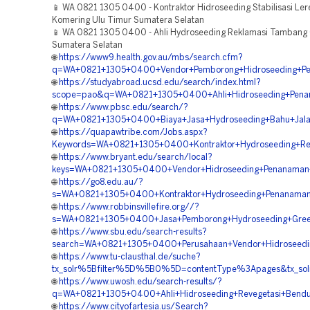
📱 WA 0821 1305 0400 - Kontraktor Hidroseeding Stabilisasi Le
Komering Ulu Timur Sumatera Selatan
📱 WA 0821 1305 0400 - Ahli Hydroseeding Reklamasi Tambang O
Sumatera Selatan
🌐
https://www9.health.gov.au/mbs/search.cfm?
q=WA+0821+1305+0400+Vendor+Pemborong+Hidroseeding+Peng
🌐
https://studyabroad.ucsd.edu/search/index.html?
scope=pao&q=WA+0821+1305+0400+Ahli+Hidroseeding+Penan
🌐
https://www.pbsc.edu/search/?
q=WA+0821+1305+0400+Biaya+Jasa+Hydroseeding+Bahu+Jalan
🌐
https://quapawtribe.com/Jobs.aspx?
Keywords=WA+0821+1305+0400+Kontraktor+Hydroseeding+Rek
🌐
https://www.bryant.edu/search/local?
keys=WA+0821+1305+0400+Vendor+Hidroseeding+Penanaman
🌐
https://go8.edu.au/?
s=WA+0821+1305+0400+Kontraktor+Hydroseeding+Penanaman
🌐
https://www.robbinsvillefire.org//?
s=WA+0821+1305+0400+Jasa+Pemborong+Hydroseeding+Green+
🌐
https://www.sbu.edu/search-results?
search=WA+0821+1305+0400+Perusahaan+Vendor+Hidroseedi
🌐
https://www.tu-clausthal.de/suche?
tx_solr%5Bfilter%5D%5B0%5D=contentType%3Apages&tx_sol
🌐
https://www.uwosh.edu/search-results/?
q=WA+0821+1305+0400+Ahli+Hidroseeding+Revegetasi+Bendu
🌐
https://www.cityofartesia.us/Search?