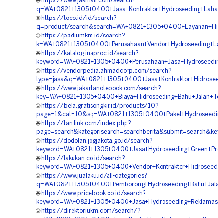
🌐
https://www.jakmall.com/search?
q=WA+0821+1305+0400+Jasa+Kontraktor+Hydroseeding+Laha
🌐
https://toco.id/id/search?
q=product/search&search=WA+0821+1305+0400+Layanan+Hid
🌐
https://padiumkm.id/search?
k=WA+0821+1305+0400+Perusahaan+Vendor+Hydroseeding+La
🌐
https://katalog.inaproc.id/search?
keyword=WA+0821+1305+0400+Perusahaan+Jasa+Hydroseeding
🌐
https://vendorpedia.ahmadcorp.com/search?
type=jasa&q=WA+0821+1305+0400+Jasa+Kontraktor+Hidroseed
🌐
https://www.jakartanotebook.com/search?
key=WA+0821+1305+0400+Biaya+Hidroseeding+Bahu+Jalan+To
🌐
https://bela.gratisongkir.id/products/10?
page=1&cat=10&sq=WA+0821+1305+0400+Paket+Hydroseeding
🌐
https://tanilink.com/index.php?
page=search&kategorisearch=searchberita&submit=search&
🌐
https://dodolan.jogjakota.go.id/search?
keyword=WA+0821+1305+0400+Jasa+Hydroseeding+Green+Proj
🌐
https://lakukan.co.id/search?
keyword=WA+0821+1305+0400+Vendor+Kontraktor+Hidroseedi
🌐
https://www.jualaku.id/all-categories?
q=WA+0821+1305+0400+Pemborong+Hydroseeding+Bahu+Jalan
🌐
https://www.pricebook.co.id/search?
keyword=WA+0821+1305+0400+Jasa+Hydroseeding+Reklamasi
🌐
https://direktoriukm.com/search/?