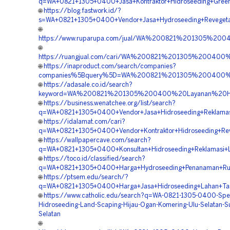
q=WA+0821+1305+0400+Jasa+Kontraktor+Hidroseeding+Green+
🌐
https://blog.fastwork.id/?
s=WA+0821+1305+0400+Vendor+Jasa+Hydroseeding+Revegetas
🌐
https://www.ruparupa.com/jual/WA%200821%201305%200
🌐
https://ruangjual.com/cari/WA%200821%201305%20040
🌐
https://inaproduct.com/search/companies?
companies%5Bquery%5D=WA%200821%201305%200400%20
🌐
https://adasale.co.id/search?
keyword=WA%200821%201305%200400%20Layanan%20Hyd
🌐
https://business.wenatchee.org/list/search?
q=WA+0821+1305+0400+Vendor+Jasa+Hidroseeding+Reklamasi
🌐
https://idalamat.com/cari?
q=WA+0821+1305+0400+Vendor+Kontraktor+Hidroseeding+Rev
🌐
https://wallpapercave.com/search?
q=WA+0821+1305+0400+Konsultan+Hidroseeding+Reklamasi+L
🌐
https://toco.id/classified/search?
q=WA+0821+1305+0400+Harga+Hydroseeding+Penanaman+Rum
🌐
https://ptsem.edu/search/?
q=WA+0821+1305+0400+Harga+Jasa+Hidroseeding+Lahan+Tam
🌐
https://www.catholic.edu/search?q=WA-0821-1305-0400-Spes
Hidroseeding-Land-Scaping-Hijau-Ogan-Komering-Ulu-Selatan-S
Selatan
🌐