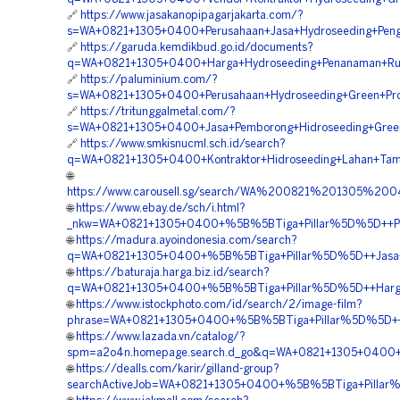
🔗
https://www.jasakanopipagarjakarta.com/?
s=WA+0821+1305+0400+Perusahaan+Jasa+Hydroseeding+Pengh
🔗
https://garuda.kemdikbud.go.id/documents?
q=WA+0821+1305+0400+Harga+Hydroseeding+Penanaman+Rump
🔗
https://paluminium.com/?
s=WA+0821+1305+0400+Perusahaan+Hydroseeding+Green+Pro
🔗
https://tritunggalmetal.com/?
s=WA+0821+1305+0400+Jasa+Pemborong+Hidroseeding+Green+P
🔗
https://www.smkisnucml.sch.id/search?
q=WA+0821+1305+0400+Kontraktor+Hidroseeding+Lahan+Tamb
🌐
https://www.carousell.sg/search/WA%200821%201305
🌐
https://www.ebay.de/sch/i.html?
_nkw=WA+0821+1305+0400+%5B%5BTiga+Pillar%5D%5D++Pemb
🌐
https://madura.ayoindonesia.com/search?
q=WA+0821+1305+0400+%5B%5BTiga+Pillar%5D%5D++Jasa+Hid
🌐
https://baturaja.harga.biz.id/search?
q=WA+0821+1305+0400+%5B%5BTiga+Pillar%5D%5D++Harga+Hi
🌐
https://www.istockphoto.com/id/search/2/image-film?
phrase=WA+0821+1305+0400+%5B%5BTiga+Pillar%5D%5D++Per
🌐
https://www.lazada.vn/catalog/?
spm=a2o4n.homepage.search.d_go&q=WA+0821+1305+0400+%5
🌐
https://dealls.com/karir/gilland-group?
searchActiveJob=WA+0821+1305+0400+%5B%5BTiga+Pillar%5D