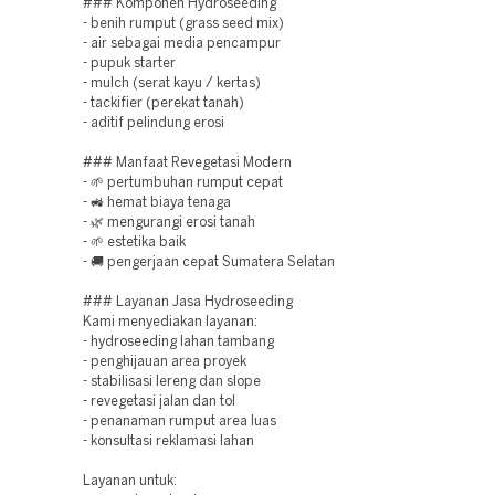
### Komponen Hydroseeding
- benih rumput (grass seed mix)
- air sebagai media pencampur
- pupuk starter
- mulch (serat kayu / kertas)
- tackifier (perekat tanah)
- aditif pelindung erosi
### Manfaat Revegetasi Modern
- 🌱 pertumbuhan rumput cepat
- 🚜 hemat biaya tenaga
- 🌿 mengurangi erosi tanah
- 🌱 estetika baik
- 🚚 pengerjaan cepat Sumatera Selatan
### Layanan Jasa Hydroseeding
Kami menyediakan layanan:
- hydroseeding lahan tambang
- penghijauan area proyek
- stabilisasi lereng dan slope
- revegetasi jalan dan tol
- penanaman rumput area luas
- konsultasi reklamasi lahan
Layanan untuk: