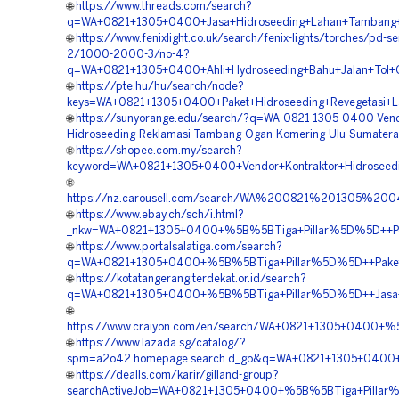
🌐
https://www.threads.com/search?
q=WA+0821+1305+0400+Jasa+Hidroseeding+Lahan+Tambang+
🌐
https://www.fenixlight.co.uk/search/fenix-lights/torches/pd-s
2/1000-2000-3/no-4?
q=WA+0821+1305+0400+Ahli+Hydroseeding+Bahu+Jalan+Tol+
🌐
https://pte.hu/hu/search/node?
keys=WA+0821+1305+0400+Paket+Hidroseeding+Revegetasi+L
🌐
https://sunyorange.edu/search/?q=WA-0821-1305-0400-Vend
Hidroseeding-Reklamasi-Tambang-Ogan-Komering-Ulu-Sumatera
🌐
https://shopee.com.my/search?
keyword=WA+0821+1305+0400+Vendor+Kontraktor+Hidroseedi
🌐
https://nz.carousell.com/search/WA%200821%201305
🌐
https://www.ebay.ch/sch/i.html?
_nkw=WA+0821+1305+0400+%5B%5BTiga+Pillar%5D%5D++Peru
🌐
https://www.portalsalatiga.com/search?
q=WA+0821+1305+0400+%5B%5BTiga+Pillar%5D%5D++Paket+Hy
🌐
https://kotatangerang.terdekat.or.id/search?
q=WA+0821+1305+0400+%5B%5BTiga+Pillar%5D%5D++Jasa+P
🌐
https://www.craiyon.com/en/search/WA+0821+1305+0400+%
🌐
https://www.lazada.sg/catalog/?
spm=a2o42.homepage.search.d_go&q=WA+0821+1305+0400+%
🌐
https://dealls.com/karir/gilland-group?
searchActiveJob=WA+0821+1305+0400+%5B%5BTiga+Pillar%5D