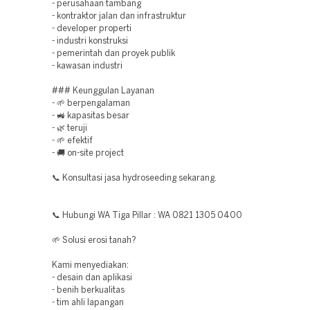
- perusahaan tambang
- kontraktor jalan dan infrastruktur
- developer properti
- industri konstruksi
- pemerintah dan proyek publik
- kawasan industri
### Keunggulan Layanan
- 🌱 berpengalaman
- 🚜 kapasitas besar
- 🌿 teruji
- 🌱 efektif
- 🚚 on-site project
📞 Konsultasi jasa hydroseeding sekarang.
📞 Hubungi WA Tiga Pillar : WA 0821 1305 0400
🌱 Solusi erosi tanah?
Kami menyediakan:
- desain dan aplikasi
- benih berkualitas
- tim ahli lapangan