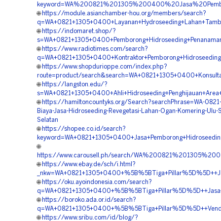
keyword=WA%200821%201305%200400%20Jasa%20Pembor
🌐
https://module.asianchamber-hou.org/members/search?
q=WA+0821+1305+0400+Layanan+Hydroseeding+Lahan+Tamba
🌐
https://indomaret.shop/?
s=WA+0821+1305+0400+Pemborong+Hidroseeding+Penanaman
🌐
https://www.radiotimes.com/search?
q=WA+0821+1305+0400+Kontraktor+Pemborong+Hidroseeding+
🌐
https://www.shopdurioppe.com/index.php?
route=product/search&search=WA+0821+1305+0400+Konsulta
🌐
https://langston.edu/?
s=WA+0821+1305+0400+Ahli+Hidroseeding+Penghijauan+Area
🌐
https://hamiltoncountyks.org/Search?searchPhrase=WA-082
Biaya-Jasa-Hidroseeding-Revegetasi-Lahan-Ogan-Komering-Ulu-
Selatan
🌐
https://shopee.co.id/search?
keyword=WA+0821+1305+0400+Jasa+Pemborong+Hidroseeding
🌐
https://www.carousell.ph/search/WA%200821%201305%
🌐
https://www.ebay.de/sch/i.html?
_nkw=WA+0821+1305+0400+%5B%5BTiga+Pillar%5D%5D++Jasa+
🌐
https://oku.ayoindonesia.com/search?
q=WA+0821+1305+0400+%5B%5BTiga+Pillar%5D%5D++Jasa+Kon
🌐
https://boroko.ada.or.id/search?
q=WA+0821+1305+0400+%5B%5BTiga+Pillar%5D%5D++Vendor+K
🌐
https://www.sribu.com/id/blog/?