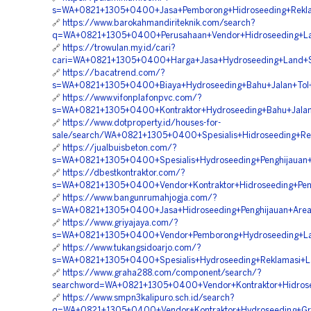
s=WA+0821+1305+0400+Jasa+Pemborong+Hidroseeding+Rekla
🔗
https://www.barokahmandiriteknik.com/search?
q=WA+0821+1305+0400+Perusahaan+Vendor+Hidroseeding+Lan
🔗
https://trowulan.my.id/cari?
cari=WA+0821+1305+0400+Harga+Jasa+Hydroseeding+Land+Sc
🔗
https://bacatrend.com/?
s=WA+0821+1305+0400+Biaya+Hydroseeding+Bahu+Jalan+Tol
🔗
https://www.vifonplafonpvc.com/?
s=WA+0821+1305+0400+Kontraktor+Hydroseeding+Bahu+Jalan
🔗
https://www.dotproperty.id/houses-for-
sale/search/WA+0821+1305+0400+Spesialis+Hidroseeding+Re
🔗
https://jualbuisbeton.com/?
s=WA+0821+1305+0400+Spesialis+Hydroseeding+Penghijauan+
🔗
https://dbestkontraktor.com/?
s=WA+0821+1305+0400+Vendor+Kontraktor+Hidroseeding+Pe
🔗
https://www.bangunrumahjogja.com/?
s=WA+0821+1305+0400+Jasa+Hidroseeding+Penghijauan+Area
🔗
https://www.griyajaya.com/?
s=WA+0821+1305+0400+Vendor+Pemborong+Hydroseeding+Lan
🔗
https://www.tukangsidoarjo.com/?
s=WA+0821+1305+0400+Spesialis+Hydroseeding+Reklamasi+L
🔗
https://www.graha288.com/component/search/?
searchword=WA+0821+1305+0400+Vendor+Kontraktor+Hidrose
🔗
https://www.smpn3kalipuro.sch.id/search?
q=WA+0821+1305+0400+Vendor+Kontraktor+Hydroseeding+Gre