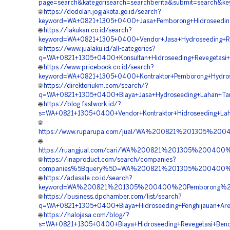
page=search&kategorisearch=searchberita&submit=search&
🌐
https://dodolan.jogjakota.go.id/search?
keyword=WA+0821+1305+0400+Jasa+Pemborong+Hidroseeding
🌐
https://lakukan.co.id/search?
keyword=WA+0821+1305+0400+Vendor+Jasa+Hydroseeding+Re
🌐
https://www.jualaku.id/all-categories?
q=WA+0821+1305+0400+Konsultan+Hidroseeding+Revegetasi+
🌐
https://www.pricebook.co.id/search?
keyword=WA+0821+1305+0400+Kontraktor+Pemborong+Hydros
🌐
https://direktoriukm.com/search/?
q=WA+0821+1305+0400+Biaya+Jasa+Hydroseeding+Lahan+Ta
🌐
https://blog.fastwork.id/?
s=WA+0821+1305+0400+Vendor+Kontraktor+Hidroseeding+La
🌐
https://www.ruparupa.com/jual/WA%200821%201305%2
🌐
https://ruangjual.com/cari/WA%200821%201305%2004
🌐
https://inaproduct.com/search/companies?
companies%5Bquery%5D=WA%200821%201305%200400%20
🌐
https://adasale.co.id/search?
keyword=WA%200821%201305%200400%20Pemborong%20H
🌐
https://business.dpchamber.com/list/search?
q=WA+0821+1305+0400+Biaya+Hidroseeding+Penghijauan+Are
🌐
https://halojasa.com/blog/?
s=WA+0821+1305+0400+Biaya+Hidroseeding+Revegetasi+Ben