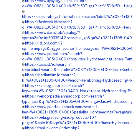
🌐
https://www.ayoyogya.com/search?
q=WA+0821+1305+0400+%5B%5BTiga+Pillar%5D%5D++Harga+H
🌐
https://kotasurabaya.terdekat.or.id/search/label/WA+082
🌐
https://fastwork.id/search?
q=WA+0821+1305+0400+%5B%5BTiga+Pillar%5D%5D++Perusah
🌐
https://www.daraz.pk/catalog/?
spm=a2a0e.tm80335142.search.d_go&q=WA+0821+1305+0400
🌐
https://id.jora.com/j?
sp=homepage&trigger_source=homepage&q=WA+0821+1305+0
🌐
https://www.jakmall.com/search?
q=WA+0821+1305+0400+Konsultan+Hydroseeding+Lahan+Tam
🌐
https://toco.id/id/search?
q=product/search&search=WA+0821+1305+0400+Jasa+Kontrak
🌐
https://padiumkm.id/search?
k=WA+0821+1305+0400+Vendor+Pemborong+Hydroseeding+Rek
🌐
https://katalog.inaproc.id/search?
keyword=WA+0821+1305+0400+Harga+Jasa+Hydroseeding+Pe
🌐
https://vendorpedia.ahmadcorp.com/search?
type=jasa&q=WA+0821+1305+0400+Harga+Jasa+Hidroseeding
🌐
https://www.jakartanotebook.com/search?
key=WA+0821+1305+0400+Spesialis+Hidroseeding+Revegetas
🌐
https://bela.gratisongkir.id/products/10?
page=1&cat=10&sq=WA+0821+1305+0400+Biaya+Hydroseeding
🌐
https://tanilink.com/index.php?