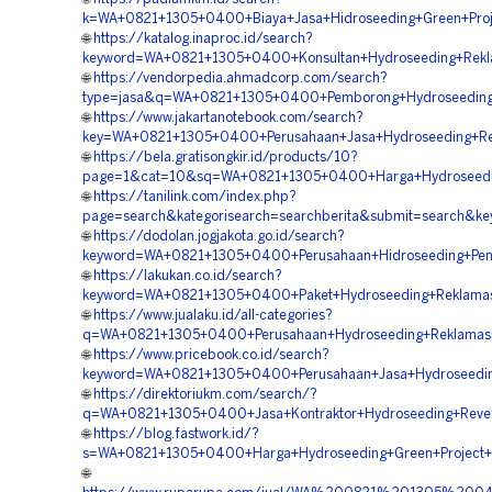
k=WA+0821+1305+0400+Biaya+Jasa+Hidroseeding+Green+Proj
🌐
https://katalog.inaproc.id/search?
keyword=WA+0821+1305+0400+Konsultan+Hydroseeding+Rekla
🌐
https://vendorpedia.ahmadcorp.com/search?
type=jasa&q=WA+0821+1305+0400+Pemborong+Hydroseeding+
🌐
https://www.jakartanotebook.com/search?
key=WA+0821+1305+0400+Perusahaan+Jasa+Hydroseeding+Rek
🌐
https://bela.gratisongkir.id/products/10?
page=1&cat=10&sq=WA+0821+1305+0400+Harga+Hydroseeding
🌐
https://tanilink.com/index.php?
page=search&kategorisearch=searchberita&submit=search&
🌐
https://dodolan.jogjakota.go.id/search?
keyword=WA+0821+1305+0400+Perusahaan+Hidroseeding+Peng
🌐
https://lakukan.co.id/search?
keyword=WA+0821+1305+0400+Paket+Hydroseeding+Reklamasi
🌐
https://www.jualaku.id/all-categories?
q=WA+0821+1305+0400+Perusahaan+Hydroseeding+Reklamasi
🌐
https://www.pricebook.co.id/search?
keyword=WA+0821+1305+0400+Perusahaan+Jasa+Hydroseedin
🌐
https://direktoriukm.com/search/?
q=WA+0821+1305+0400+Jasa+Kontraktor+Hydroseeding+Reveg
🌐
https://blog.fastwork.id/?
s=WA+0821+1305+0400+Harga+Hydroseeding+Green+Project+P
🌐