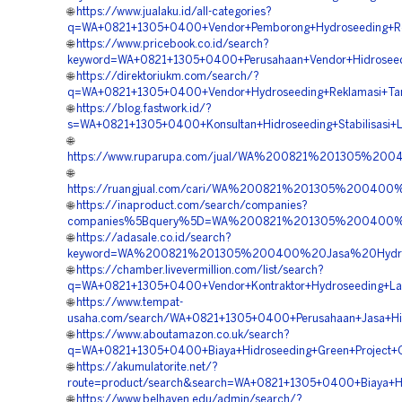
🌐
https://www.jualaku.id/all-categories?
q=WA+0821+1305+0400+Vendor+Pemborong+Hydroseeding+Rev
🌐
https://www.pricebook.co.id/search?
keyword=WA+0821+1305+0400+Perusahaan+Vendor+Hidroseed
🌐
https://direktoriukm.com/search/?
q=WA+0821+1305+0400+Vendor+Hydroseeding+Reklamasi+Ta
🌐
https://blog.fastwork.id/?
s=WA+0821+1305+0400+Konsultan+Hidroseeding+Stabilisasi+
🌐
https://www.ruparupa.com/jual/WA%200821%201305%20
🌐
https://ruangjual.com/cari/WA%200821%201305%20040
🌐
https://inaproduct.com/search/companies?
companies%5Bquery%5D=WA%200821%201305%200400%20
🌐
https://adasale.co.id/search?
keyword=WA%200821%201305%200400%20Jasa%20Hydro
🌐
https://chamber.livevermillion.com/list/search?
q=WA+0821+1305+0400+Vendor+Kontraktor+Hydroseeding+La
🌐
https://www.tempat-
usaha.com/search/WA+0821+1305+0400+Perusahaan+Jasa+Hid
🌐
https://www.aboutamazon.co.uk/search?
q=WA+0821+1305+0400+Biaya+Hidroseeding+Green+Project+O
🌐
https://akumulatorite.net/?
route=product/search&search=WA+0821+1305+0400+Biaya+H
🌐
https://www.belhaven.edu/admin/search/?