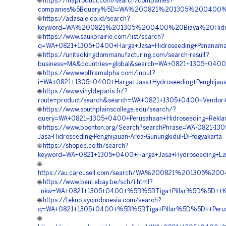
🌐
https://inaproduct.com/search/companies?
companies%5Bquery%5D=WA%200821%201305%200400%20Ko
🌐
https://adasale.co.id/search?
keyword=WA%200821%201305%200400%20Biaya%20Hidros
🌐
https://www.saukprairie.com/list/search?
q=WA+0821+1305+0400+Harga+Jasa+Hidroseeding+Penanaman
🌐
https://unitedkingdommanufacturing.com/search-result?
business=MA&countries=global&search=WA+0821+1305+0400+
🌐
https://www.wolframalpha.com/input?
i=WA+0821+1305+0400+Harga+Jasa+Hydroseeding+Penghijauan
🌐
https://www.vinyldeparis.fr/?
route=product/search&search=WA+0821+1305+0400+Vendor+Hi
🌐
https://www.southplainscollege.edu/search/?
query=WA+0821+1305+0400+Perusahaan+Hidroseeding+Reklam
🌐
https://www.boonton.org/Search?searchPhrase=WA-0821-13
Jasa-Hidroseeding-Penghijauan-Area-Gunungkidul-DI-Yogyakarta
🌐
https://shopee.co.th/search?
keyword=WA+0821+1305+0400+Harga+Jasa+Hydroseeding+Lah
🌐
https://au.carousell.com/search/WA%200821%201305%
🌐
https://www.benl.ebay.be/sch/i.html?
_nkw=WA+0821+1305+0400+%5B%5BTiga+Pillar%5D%5D++Kont
🌐
https://tekno.ayoindonesia.com/search?
q=WA+0821+1305+0400+%5B%5BTiga+Pillar%5D%5D++Perusahaa
🌐