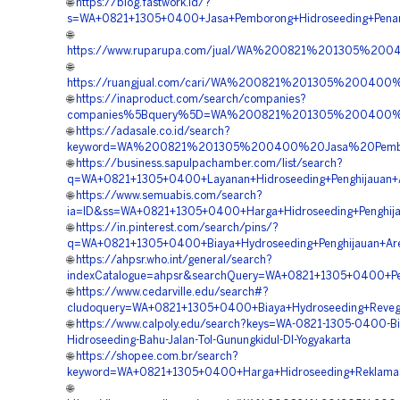
🌐
https://blog.fastwork.id/?
s=WA+0821+1305+0400+Jasa+Pemborong+Hidroseeding+Penan
🌐
https://www.ruparupa.com/jual/WA%200821%201305%20
🌐
https://ruangjual.com/cari/WA%200821%201305%200400
🌐
https://inaproduct.com/search/companies?
companies%5Bquery%5D=WA%200821%201305%200400%20J
🌐
https://adasale.co.id/search?
keyword=WA%200821%201305%200400%20Jasa%20Pemboro
🌐
https://business.sapulpachamber.com/list/search?
q=WA+0821+1305+0400+Layanan+Hidroseeding+Penghijauan+A
🌐
https://www.semuabis.com/search?
ia=ID&ss=WA+0821+1305+0400+Harga+Hidroseeding+Penghijau
🌐
https://in.pinterest.com/search/pins/?
q=WA+0821+1305+0400+Biaya+Hydroseeding+Penghijauan+Area
🌐
https://ahpsr.who.int/general/search?
indexCatalogue=ahpsr&searchQuery=WA+0821+1305+0400+Per
🌐
https://www.cedarville.edu/search#?
cludoquery=WA+0821+1305+0400+Biaya+Hydroseeding+Revege
🌐
https://www.calpoly.edu/search?keys=WA-0821-1305-0400-Bi
Hidroseeding-Bahu-Jalan-Tol-Gunungkidul-DI-Yogyakarta
🌐
https://shopee.com.br/search?
keyword=WA+0821+1305+0400+Harga+Hidroseeding+Reklamasi
🌐