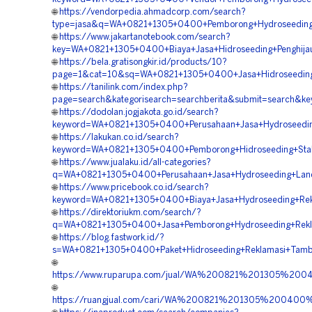
🌐
https://vendorpedia.ahmadcorp.com/search?
type=jasa&q=WA+0821+1305+0400+Pemborong+Hydroseeding+R
🌐
https://www.jakartanotebook.com/search?
key=WA+0821+1305+0400+Biaya+Jasa+Hidroseeding+Penghijau
🌐
https://bela.gratisongkir.id/products/10?
page=1&cat=10&sq=WA+0821+1305+0400+Jasa+Hidroseeding+
🌐
https://tanilink.com/index.php?
page=search&kategorisearch=searchberita&submit=search&
🌐
https://dodolan.jogjakota.go.id/search?
keyword=WA+0821+1305+0400+Perusahaan+Jasa+Hydroseeding+
🌐
https://lakukan.co.id/search?
keyword=WA+0821+1305+0400+Pemborong+Hidroseeding+Stabil
🌐
https://www.jualaku.id/all-categories?
q=WA+0821+1305+0400+Perusahaan+Jasa+Hydroseeding+Land+
🌐
https://www.pricebook.co.id/search?
keyword=WA+0821+1305+0400+Biaya+Jasa+Hydroseeding+Rekl
🌐
https://direktoriukm.com/search/?
q=WA+0821+1305+0400+Jasa+Pemborong+Hydroseeding+Reklam
🌐
https://blog.fastwork.id/?
s=WA+0821+1305+0400+Paket+Hidroseeding+Reklamasi+Tamba
🌐
https://www.ruparupa.com/jual/WA%200821%201305%20
🌐
https://ruangjual.com/cari/WA%200821%201305%200400