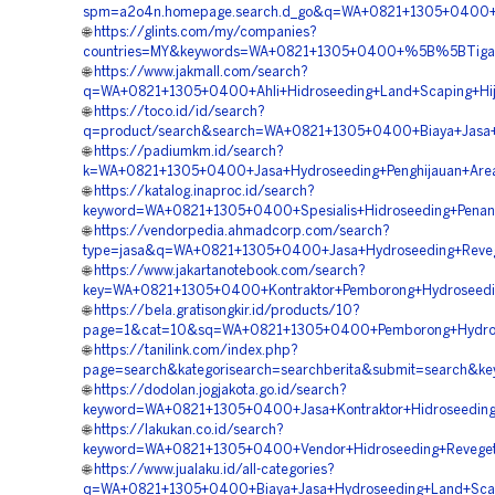
spm=a2o4n.homepage.search.d_go&q=WA+0821+1305+0400+%
🌐
https://glints.com/my/companies?
countries=MY&keywords=WA+0821+1305+0400+%5B%5BTiga+Pi
🌐
https://www.jakmall.com/search?
q=WA+0821+1305+0400+Ahli+Hidroseeding+Land+Scaping+Hij
🌐
https://toco.id/id/search?
q=product/search&search=WA+0821+1305+0400+Biaya+Jasa+Hi
🌐
https://padiumkm.id/search?
k=WA+0821+1305+0400+Jasa+Hydroseeding+Penghijauan+Area
🌐
https://katalog.inaproc.id/search?
keyword=WA+0821+1305+0400+Spesialis+Hidroseeding+Pena
🌐
https://vendorpedia.ahmadcorp.com/search?
type=jasa&q=WA+0821+1305+0400+Jasa+Hydroseeding+Revege
🌐
https://www.jakartanotebook.com/search?
key=WA+0821+1305+0400+Kontraktor+Pemborong+Hydroseedi
🌐
https://bela.gratisongkir.id/products/10?
page=1&cat=10&sq=WA+0821+1305+0400+Pemborong+Hydrosee
🌐
https://tanilink.com/index.php?
page=search&kategorisearch=searchberita&submit=search&
🌐
https://dodolan.jogjakota.go.id/search?
keyword=WA+0821+1305+0400+Jasa+Kontraktor+Hidroseeding
🌐
https://lakukan.co.id/search?
keyword=WA+0821+1305+0400+Vendor+Hidroseeding+Revegeta
🌐
https://www.jualaku.id/all-categories?
q=WA+0821+1305+0400+Biaya+Jasa+Hydroseeding+Land+Scapi