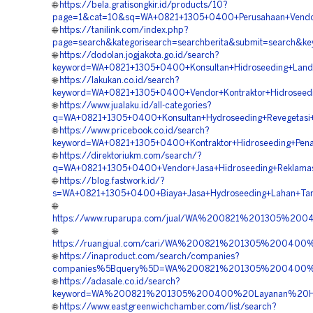
🌐
https://bela.gratisongkir.id/products/10?
page=1&cat=10&sq=WA+0821+1305+0400+Perusahaan+Vendor+
🌐
https://tanilink.com/index.php?
page=search&kategorisearch=searchberita&submit=search&
🌐
https://dodolan.jogjakota.go.id/search?
keyword=WA+0821+1305+0400+Konsultan+Hidroseeding+Land+
🌐
https://lakukan.co.id/search?
keyword=WA+0821+1305+0400+Vendor+Kontraktor+Hidroseed
🌐
https://www.jualaku.id/all-categories?
q=WA+0821+1305+0400+Konsultan+Hydroseeding+Revegetasi+
🌐
https://www.pricebook.co.id/search?
keyword=WA+0821+1305+0400+Kontraktor+Hidroseeding+Pen
🌐
https://direktoriukm.com/search/?
q=WA+0821+1305+0400+Vendor+Jasa+Hidroseeding+Reklamas
🌐
https://blog.fastwork.id/?
s=WA+0821+1305+0400+Biaya+Jasa+Hydroseeding+Lahan+Tam
🌐
https://www.ruparupa.com/jual/WA%200821%201305%200
🌐
https://ruangjual.com/cari/WA%200821%201305%20040
🌐
https://inaproduct.com/search/companies?
companies%5Bquery%5D=WA%200821%201305%200400%20
🌐
https://adasale.co.id/search?
keyword=WA%200821%201305%200400%20Layanan%20Hyd
🌐
https://www.eastgreenwichchamber.com/list/search?