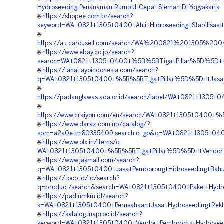
Hydroseeding-Penanaman-Rumput-Cepat-Sleman-DI-Yogyakarta
🌐
https://shopee.com.br/search?
keyword=WA+0821+1305+0400+Ahli+Hidroseeding+Stabilisasi+
🌐
https://au.carousell.com/search/WA%200821%201305%2
🌐
https://www.ebay.co.jp/search?
search=WA+0821+1305+0400+%5B%5BTiga+Pillar%5D%5D++Vend
🌐
https://lahat.ayoindonesia.com/search?
q=WA+0821+1305+0400+%5B%5BTiga+Pillar%5D%5D++Jasa+Pe
🌐
https://padanglawas.ada.or.id/search/label/WA+0821+1305
🌐
https://www.craiyon.com/en/search/WA+0821+1305+0400+%5
🌐
https://www.daraz.com.np/catalog/?
spm=a2a0e.tm80335409.search.d_go&q=WA+0821+1305+0400
🌐
https://www.olx.in/items/q-
WA+0821+1305+0400+%5B%5BTiga+Pillar%5D%5D++Vendor+Jas
🌐
https://www.jakmall.com/search?
q=WA+0821+1305+0400+Jasa+Pemborong+Hidroseeding+Bahu+J
🌐
https://toco.id/id/search?
q=product/search&search=WA+0821+1305+0400+Paket+Hydrose
🌐
https://padiumkm.id/search?
k=WA+0821+1305+0400+Perusahaan+Jasa+Hydroseeding+Rekla
🌐
https://katalog.inaproc.id/search?
keyword=WA+0821+1305+0400+Vendor+Pemborong+Hydroseeding