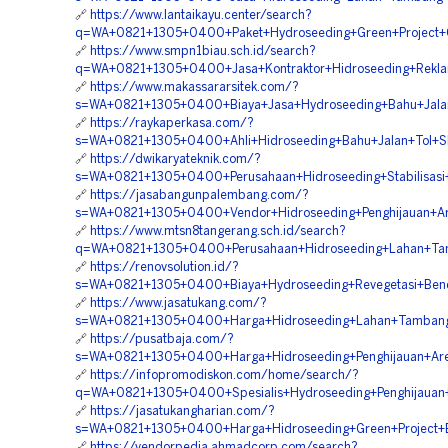
🔗
https://www.lantaikayu.center/search?
q=WA+0821+1305+0400+Paket+Hydroseeding+Green+Project+G
🔗
https://www.smpn1biau.sch.id/search?
q=WA+0821+1305+0400+Jasa+Kontraktor+Hidroseeding+Reklam
🔗
https://www.makassararsitek.com/?
s=WA+0821+1305+0400+Biaya+Jasa+Hydroseeding+Bahu+Jalan+
🔗
https://raykaperkasa.com/?
s=WA+0821+1305+0400+Ahli+Hidroseeding+Bahu+Jalan+Tol+Sl
🔗
https://dwikaryateknik.com/?
s=WA+0821+1305+0400+Perusahaan+Hidroseeding+Stabilisasi+
🔗
https://jasabangunpalembang.com/?
s=WA+0821+1305+0400+Vendor+Hidroseeding+Penghijauan+Are
🔗
https://www.mtsn8tangerang.sch.id/search?
q=WA+0821+1305+0400+Perusahaan+Hidroseeding+Lahan+Tam
🔗
https://renovsolution.id/?
s=WA+0821+1305+0400+Biaya+Hydroseeding+Revegetasi+Bend
🔗
https://www.jasatukang.com/?
s=WA+0821+1305+0400+Harga+Hidroseeding+Lahan+Tambang+
🔗
https://pusatbaja.com/?
s=WA+0821+1305+0400+Harga+Hidroseeding+Penghijauan+Area
🔗
https://infopromodiskon.com/home/search/?
q=WA+0821+1305+0400+Spesialis+Hydroseeding+Penghijauan+A
🔗
https://jasatukangharian.com/?
s=WA+0821+1305+0400+Harga+Hidroseeding+Green+Project+Ba
🔗
https://vendorpedia.ahmadcorp.com/search?