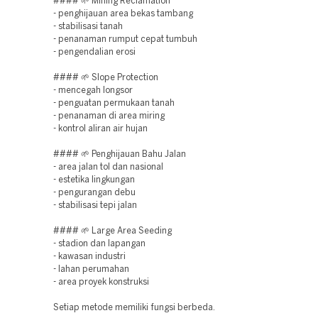
#### 🌱 Mining Reclamation
- penghijauan area bekas tambang
- stabilisasi tanah
- penanaman rumput cepat tumbuh
- pengendalian erosi
#### 🌱 Slope Protection
- mencegah longsor
- penguatan permukaan tanah
- penanaman di area miring
- kontrol aliran air hujan
#### 🌱 Penghijauan Bahu Jalan
- area jalan tol dan nasional
- estetika lingkungan
- pengurangan debu
- stabilisasi tepi jalan
#### 🌱 Large Area Seeding
- stadion dan lapangan
- kawasan industri
- lahan perumahan
- area proyek konstruksi
Setiap metode memiliki fungsi berbeda.