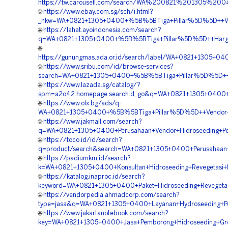
https://tw.carousell.com/search/WA%200821%201305%2
🌐
https://www.ebay.com.sg/sch/i.html?
_nkw=WA+0821+1305+0400+%5B%5BTiga+Pillar%5D%5D++Vend
🌐
https://lahat.ayoindonesia.com/search?
q=WA+0821+1305+0400+%5B%5BTiga+Pillar%5D%5D++Harga+H
🌐
https://gunungmas.ada.or.id/search/label/WA+0821+1305+0
🌐
https://www.sribu.com/id/browse-services?
search=WA+0821+1305+0400+%5B%5BTiga+Pillar%5D%5D++Per
🌐
https://www.lazada.sg/catalog/?
spm=a2o42.homepage.search.d_go&q=WA+0821+1305+0400+%
🌐
https://www.olx.bg/ads/q-
WA+0821+1305+0400+%5B%5BTiga+Pillar%5D%5D++Vendor+Kon
🌐
https://www.jakmall.com/search?
q=WA+0821+1305+0400+Perusahaan+Vendor+Hidroseeding+Pen
🌐
https://toco.id/id/search?
q=product/search&search=WA+0821+1305+0400+Perusahaan+
🌐
https://padiumkm.id/search?
k=WA+0821+1305+0400+Konsultan+Hidroseeding+Revegetasi+
🌐
https://katalog.inaproc.id/search?
keyword=WA+0821+1305+0400+Paket+Hidroseeding+Revegetas
🌐
https://vendorpedia.ahmadcorp.com/search?
type=jasa&q=WA+0821+1305+0400+Layanan+Hydroseeding+P
🌐
https://www.jakartanotebook.com/search?
key=WA+0821+1305+0400+Jasa+Pemborong+Hidroseeding+Gree