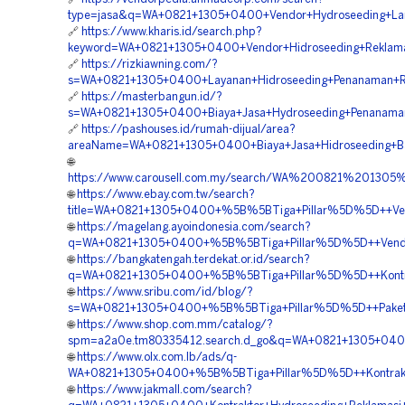
type=jasa&q=WA+0821+1305+0400+Vendor+Hydroseeding+Land
🔗
https://www.kharis.id/search.php?
keyword=WA+0821+1305+0400+Vendor+Hidroseeding+Reklamas
🔗
https://rizkiawning.com/?
s=WA+0821+1305+0400+Layanan+Hidroseeding+Penanaman+Ru
🔗
https://masterbangun.id/?
s=WA+0821+1305+0400+Biaya+Jasa+Hydroseeding+Penanaman+
🔗
https://pashouses.id/rumah-dijual/area?
areaName=WA+0821+1305+0400+Biaya+Jasa+Hidroseeding+Bah
🌐
https://www.carousell.com.my/search/WA%200821%2013
🌐
https://www.ebay.com.tw/search?
title=WA+0821+1305+0400+%5B%5BTiga+Pillar%5D%5D++Vendo
🌐
https://magelang.ayoindonesia.com/search?
q=WA+0821+1305+0400+%5B%5BTiga+Pillar%5D%5D++Vendor+
🌐
https://bangkatengah.terdekat.or.id/search?
q=WA+0821+1305+0400+%5B%5BTiga+Pillar%5D%5D++Kontrakto
🌐
https://www.sribu.com/id/blog/?
s=WA+0821+1305+0400+%5B%5BTiga+Pillar%5D%5D++Paket+Hy
🌐
https://www.shop.com.mm/catalog/?
spm=a2a0e.tm80335412.search.d_go&q=WA+0821+1305+0400+%
🌐
https://www.olx.com.lb/ads/q-
WA+0821+1305+0400+%5B%5BTiga+Pillar%5D%5D++Kontraktor+
🌐
https://www.jakmall.com/search?