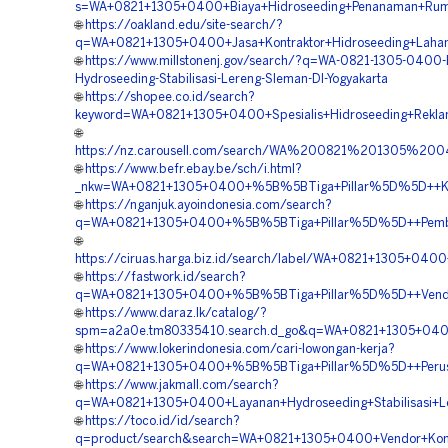
s=WA+0821+1305+0400+Biaya+Hidroseeding+Penanaman+Rump
🌐
https://oakland.edu/site-search/?
q=WA+0821+1305+0400+Jasa+Kontraktor+Hidroseeding+Laha
🌐
https://www.millstonenj.gov/search/?q=WA-0821-1305-0400-
Hydroseeding-Stabilisasi-Lereng-Sleman-DI-Yogyakarta
🌐
https://shopee.co.id/search?
keyword=WA+0821+1305+0400+Spesialis+Hidroseeding+Rekla
🌐
https://nz.carousell.com/search/WA%200821%201305%2
🌐
https://www.befr.ebay.be/sch/i.html?
_nkw=WA+0821+1305+0400+%5B%5BTiga+Pillar%5D%5D++Kontra
🌐
https://nganjuk.ayoindonesia.com/search?
q=WA+0821+1305+0400+%5B%5BTiga+Pillar%5D%5D++Pemboro
🌐
https://ciruas.harga.biz.id/search/label/WA+0821+1305+04
🌐
https://fastwork.id/search?
q=WA+0821+1305+0400+%5B%5BTiga+Pillar%5D%5D++Vendor+
🌐
https://www.daraz.lk/catalog/?
spm=a2a0e.tm80335410.search.d_go&q=WA+0821+1305+0400
🌐
https://www.lokerindonesia.com/cari-lowongan-kerja?
q=WA+0821+1305+0400+%5B%5BTiga+Pillar%5D%5D++Perusaha
🌐
https://www.jakmall.com/search?
q=WA+0821+1305+0400+Layanan+Hydroseeding+Stabilisasi+Le
🌐
https://toco.id/id/search?
q=product/search&search=WA+0821+1305+0400+Vendor+Kontr