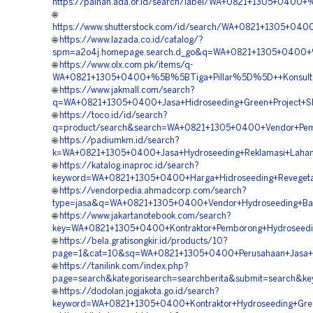
https://painan.ada.or.id/search/label/WA+0821+1305+0400
🌐
https://www.shutterstock.com/id/search/WA+0821+1305+04
🌐
https://www.lazada.co.id/catalog/?
spm=a2o4j.homepage.search.d_go&q=WA+0821+1305+0400+%
🌐
https://www.olx.com.pk/items/q-
WA+0821+1305+0400+%5B%5BTiga+Pillar%5D%5D++Konsultan+
🌐
https://www.jakmall.com/search?
q=WA+0821+1305+0400+Jasa+Hidroseeding+Green+Project+Sl
🌐
https://toco.id/id/search?
q=product/search&search=WA+0821+1305+0400+Vendor+Pemb
🌐
https://padiumkm.id/search?
k=WA+0821+1305+0400+Jasa+Hydroseeding+Reklamasi+Lahan
🌐
https://katalog.inaproc.id/search?
keyword=WA+0821+1305+0400+Harga+Hidroseeding+Revegetas
🌐
https://vendorpedia.ahmadcorp.com/search?
type=jasa&q=WA+0821+1305+0400+Vendor+Hydroseeding+Bahu
🌐
https://www.jakartanotebook.com/search?
key=WA+0821+1305+0400+Kontraktor+Pemborong+Hydroseedin
🌐
https://bela.gratisongkir.id/products/10?
page=1&cat=10&sq=WA+0821+1305+0400+Perusahaan+Jasa+Hi
🌐
https://tanilink.com/index.php?
page=search&kategorisearch=searchberita&submit=search&k
🌐
https://dodolan.jogjakota.go.id/search?
keyword=WA+0821+1305+0400+Kontraktor+Hydroseeding+Gree