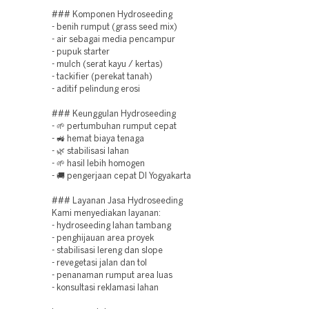
### Komponen Hydroseeding
- benih rumput (grass seed mix)
- air sebagai media pencampur
- pupuk starter
- mulch (serat kayu / kertas)
- tackifier (perekat tanah)
- aditif pelindung erosi
### Keunggulan Hydroseeding
- 🌱 pertumbuhan rumput cepat
- 🚜 hemat biaya tenaga
- 🌿 stabilisasi lahan
- 🌱 hasil lebih homogen
- 🚚 pengerjaan cepat DI Yogyakarta
### Layanan Jasa Hydroseeding
Kami menyediakan layanan:
- hydroseeding lahan tambang
- penghijauan area proyek
- stabilisasi lereng dan slope
- revegetasi jalan dan tol
- penanaman rumput area luas
- konsultasi reklamasi lahan