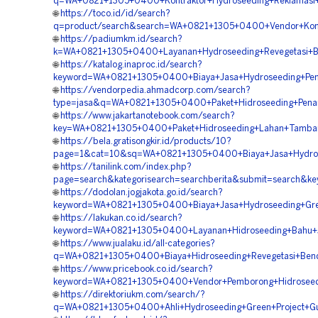
q=WA+0821+1305+0400+Kontraktor+Hydroseeding+Reklamasi+L
🌐
https://toco.id/id/search?
q=product/search&search=WA+0821+1305+0400+Vendor+Kontra
🌐
https://padiumkm.id/search?
k=WA+0821+1305+0400+Layanan+Hydroseeding+Revegetasi+Be
🌐
https://katalog.inaproc.id/search?
keyword=WA+0821+1305+0400+Biaya+Jasa+Hydroseeding+Pengh
🌐
https://vendorpedia.ahmadcorp.com/search?
type=jasa&q=WA+0821+1305+0400+Paket+Hidroseeding+Penan
🌐
https://www.jakartanotebook.com/search?
key=WA+0821+1305+0400+Paket+Hidroseeding+Lahan+Tambang
🌐
https://bela.gratisongkir.id/products/10?
page=1&cat=10&sq=WA+0821+1305+0400+Biaya+Jasa+Hydrosee
🌐
https://tanilink.com/index.php?
page=search&kategorisearch=searchberita&submit=search&
🌐
https://dodolan.jogjakota.go.id/search?
keyword=WA+0821+1305+0400+Biaya+Jasa+Hydroseeding+Green
🌐
https://lakukan.co.id/search?
keyword=WA+0821+1305+0400+Layanan+Hidroseeding+Bahu+Ja
🌐
https://www.jualaku.id/all-categories?
q=WA+0821+1305+0400+Biaya+Hidroseeding+Revegetasi+Bend
🌐
https://www.pricebook.co.id/search?
keyword=WA+0821+1305+0400+Vendor+Pemborong+Hidroseedin
🌐
https://direktoriukm.com/search/?
q=WA+0821+1305+0400+Ahli+Hydroseeding+Green+Project+Gun