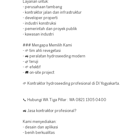
Layanan untuk:
- perusahaan tambang
- kontraktor jalan dan infrastruktur
- developer properti
- industri konstruksi
- pemerintah dan proyek publik
- kawasan industri
### Mengapa Memilih Kami
- 🌱 tim ahli revegetasi
- 🚜 peralatan hydroseeding modern
- 🌿 teruji
- 🌱 efektif
- 🚚 on-site project
🌱 Kontraktor hydroseeding profesional di DI Yogyakarta.
📞 Hubungi WA Tiga Pillar : WA 0821 1305 0400
🚜 Jasa kontraktor profesional?
Kami menyediakan:
- desain dan aplikasi
- benih berkualitas