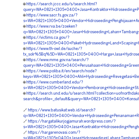
🌐
https://search.jccc.edu/s/search.html?
query=WA+0821+1305+0400+Jasa+Kontraktor+Hidroseeding+P
🌐
https://www.sacr.fs.gov.za/?
s=WA+0821+1305+0400+Vendor+Hidroseeding+Penghijauan+Are
🌐
https://www.rva.be/zoeken?
q=WA+0821+1305+0400+Jasa+Hidroseeding+Lahan+Tambang+K
🌐
https://victims.ca.gov/?
s=WA+0821+1305+0400+Paket+Hydroseeding+Land+Scaping+Hi
🌐
https://www.th-owl.de/suche/?
tx_solr%5Bq%5D=WA+0821+1305+0400+Harga+Jasa+Hydroseedi
🌐
https://www.mme.gov.na/search/?
query=WA+0821+1305+0400+Perusahaan+Hidroseeding+Green+P
🌐
https://www.poliba.it/en/search/node?
keys=WA+0821+1305+0400+Ahli+Hydroseeding+Revegetasi+Be
🌐
https://www.cumberland.edu/?
s=WA+0821+1305+0400+Vendor+Pemborong+Hidroseeding+Stabi
🌐
https://search.und.edu/s/search.html?collection=uofnorthdak
search&profile=_default&query=WA+0821+1305+0400+Konsult
🔗
https://www.batusikat.web.id/search?
q=WA+0821+1305+0400+Vendor+Hydroseeding+Penanaman+Rum
🔗
https://hargatalikurjogjamurah.wordpress.com/?
s=WA+0821+1305+0400+Jasa+Kontraktor+Hidroseeding+Penghi
🔗
https://hargarenovasi.com/?
s=WA+0821+1305+0400+Jasa+Hidroseeding+Lahan+Tambang+G