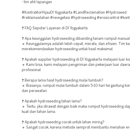
- tim ahli lapangan
#KontraktorHijauDI Yogyakarta #LandReclamation #Hydroseed
#reklamasilahan #revegetasi #hydroseeding #erosicontrol #kont
❓ FAQ Seputar Layanan di DI Yogyakarta
❓ Apa keunggulan hydroseeding dibanding tanam rumput manual
🔹 Keunggulannya adalah lebih cepat, merata, dan efisien. Tim k
merekomendasikan hydroseeding untuk hasil maksimal.
❓ Apakah supplier hydroseeding di DI Yogyakarta melayani luar ko
🔹 Kami bisa, kami melayani pengiriman dan pekerjaan luar daer
profesional.
❓ Berapa lama hasil hydroseeding mulai tumbuh?
🔹 Biasanya, rumput mulai tumbuh dalam 5-10 hari tergantung kon
dan perawatan.
❓ Apakah hydroseeding tahan lama?
🔹 Tentu, jika dirawat dengan baik maka rumput hydroseeding d
kuat dan tahan lama.
❓ Apakah hydroseeding cocok untuk lahan miring?
🔹 Sangat cocok, karena metode semprot membantu menahan er