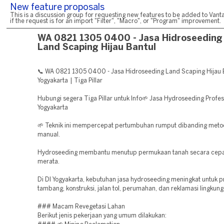
New feature proposals
This is a discussion group for requesting new features to be added to Vanta
if the request is for an import "Filter", "Macro", or "Program" improvement.
WA 0821 1305 0400 - Jasa Hidroseeding
Land Scaping Hijau Bantul
📞 WA 0821 1305 0400 - Jasa Hidroseeding Land Scaping Hijau B
Yogyakarta | Tiga Pillar
Hubungi segera Tiga Pillar untuk Info🌱 Jasa Hydroseeding Profesi
Yogyakarta
🌱 Teknik ini mempercepat pertumbuhan rumput dibanding met
manual.
Hydroseeding membantu menutup permukaan tanah secara cepa
merata.
Di DI Yogyakarta, kebutuhan jasa hydroseeding meningkat untuk p
tambang, konstruksi, jalan tol, perumahan, dan reklamasi lingkung
### Macam Revegetasi Lahan
Berikut jenis pekerjaan yang umum dilakukan: