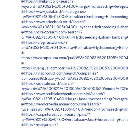
🌐
https://lakukan.co.id/search?
keyword=WA+0821+1305+0400+Harga+Hidroseeding+Revegetas
🌐
https://www.jualaku.id/all-categories?
q=WA+0821+1305+0400+Kontraktor+Pemborong+Hidroseeding
🌐
https://www.pricebook.co.id/search?
keyword=WA+0821+1305+0400+Layanan+Hydroseeding+Lahan
🌐
https://direktoriukm.com/search/?
q=WA+0821+1305+0400+Ahli+Hydroseeding+Lahan+Tambang+S
🌐
https://blog.fastwork.id/?
s=WA+0821+1305+0400+Jasa+Kontraktor+Hydroseeding+Bahu+J
🌐
https://www.ruparupa.com/jual/WA%200821%201305%20
🌐
https://ruangjual.com/cari/WA%200821%201305%20040
🌐
https://inaproduct.com/search/companies?
companies%5Bquery%5D=WA%200821%201305%200400%20
🌐
https://adasale.co.id/search?
keyword=WA%200821%201305%200400%20Vendor%20Pemb
🌐
https://www.southlakechamber.com/list/search?
q=WA+0821+1305+0400+Harga+Jasa+Hydroseeding+Revegetas
🌐
https://vendorpedia.ahmadcorp.com/search?
type=jasa&q=WA+0821+1305+0400+Vendor+Hydroseeding+Gree
🌐
https://ca.pinterest.com/search/pins/?
q=WA+0821+1305+0400+Perusahaan+Jasa+Hidroseeding+Laha
🌐
https://manjaro.pl/?