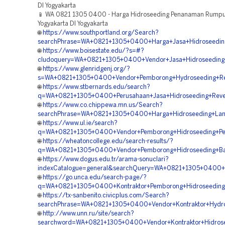
DI Yogyakarta
📱 WA 0821 1305 0400 - Harga Hidroseeding Penanaman Rumpu
Yogyakarta DI Yogyakarta
🌐
https://www.southportland.org/Search?
searchPhrase=WA+0821+1305+0400+Harga+Jasa+Hidroseeding
🌐
https://www.boisestate.edu/?s=#?
cludoquery=WA+0821+1305+0400+Vendor+Jasa+Hidroseeding+
🌐
https://www.glenridgenj.org/?
s=WA+0821+1305+0400+Vendor+Pemborong+Hydroseeding+Reve
🌐
https://www.stbernards.edu/search?
q=WA+0821+1305+0400+Perusahaan+Jasa+Hidroseeding+Revege
🌐
https://www.co.chippewa.mn.us/Search?
searchPhrase=WA+0821+1305+0400+Harga+Hidroseeding+Land+
🌐
https://www.ul.ie/search?
q=WA+0821+1305+0400+Vendor+Pemborong+Hidroseeding+Peng
🌐
https://wheatoncollege.edu/search-results/?
q=WA+0821+1305+0400+Vendor+Pemborong+Hidroseeding+Bahu
🌐
https://www.dogus.edu.tr/arama-sonuclari?
indexCatalogue=general&searchQuery=WA+0821+1305+0400+V
🌐
https://go.unca.edu/search-page/?
q=WA+0821+1305+0400+Kontraktor+Pemborong+Hidroseeding+
🌐
https://tx-sanbenito.civicplus.com/Search?
searchPhrase=WA+0821+1305+0400+Vendor+Kontraktor+Hydros
🌐
http://www.unn.ru/site/search?
searchword=WA+0821+1305+0400+Vendor+Kontraktor+Hidrosee