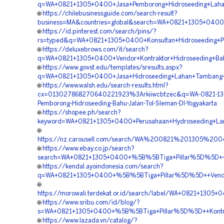
q=WA+0821+1305+0400+Jasa+Pemborong+Hidroseeding+Laha
🌐
https://chilebusinessguide.com/search-result?
business=MA&countries=global&search=WA+0821+1305+0400+J
🌐
https://id.pinterest.com/search/pins/?
rs=typed&q=WA+0821+1305+0400+Konsultan+Hidroseeding+Pe
🌐
https://deluxebrows.com/it/search?
q=WA+0821+1305+0400+Vendor+Kontraktor+Hidroseeding+Bahu
🌐
https://www.govst.edu/templates/sresults.aspx?
q=WA+0821+1305+0400+Jasa+Hidroseeding+Lahan+Tambang+
🌐
https://www.walsh.edu/search-results.html?
cx=013027868270640221923%3Arkiiwcbtzec&q=WA-0821-1
Pemborong-Hidroseeding-Bahu-Jalan-Tol-Sleman-DI-Yogyakarta
🌐
https://shopee.ph/search?
keyword=WA+0821+1305+0400+Perusahaan+Hydroseeding+Land
🌐
https://nz.carousell.com/search/WA%200821%201305%2
🌐
https://www.ebay.co.jp/search?
search=WA+0821+1305+0400+%5B%5BTiga+Pillar%5D%5D++Ven
🌐
https://kendal.ayoindonesia.com/search?
q=WA+0821+1305+0400+%5B%5BTiga+Pillar%5D%5D++Vendor+J
🌐
https://morowali.terdekat.or.id/search/label/WA+0821+13
🌐
https://www.sribu.com/id/blog/?
s=WA+0821+1305+0400+%5B%5BTiga+Pillar%5D%5D++Kontrakt
🌐
https://www.lazada.vn/catalog/?