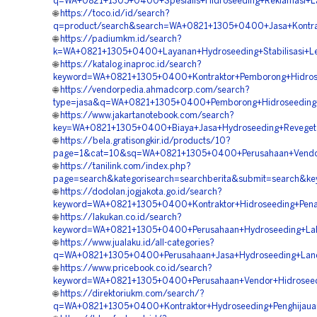
q=WA+0821+1305+0400+Spesialis+Hidroseeding+Reklamasi+La
🌐
https://toco.id/id/search?
q=product/search&search=WA+0821+1305+0400+Jasa+Kontrak
🌐
https://padiumkm.id/search?
k=WA+0821+1305+0400+Layanan+Hydroseeding+Stabilisasi+Le
🌐
https://katalog.inaproc.id/search?
keyword=WA+0821+1305+0400+Kontraktor+Pemborong+Hidrose
🌐
https://vendorpedia.ahmadcorp.com/search?
type=jasa&q=WA+0821+1305+0400+Pemborong+Hidroseeding+L
🌐
https://www.jakartanotebook.com/search?
key=WA+0821+1305+0400+Biaya+Jasa+Hydroseeding+Revegeta
🌐
https://bela.gratisongkir.id/products/10?
page=1&cat=10&sq=WA+0821+1305+0400+Perusahaan+Vendor+
🌐
https://tanilink.com/index.php?
page=search&kategorisearch=searchberita&submit=search&k
🌐
https://dodolan.jogjakota.go.id/search?
keyword=WA+0821+1305+0400+Kontraktor+Hidroseeding+Pen
🌐
https://lakukan.co.id/search?
keyword=WA+0821+1305+0400+Perusahaan+Hydroseeding+Lah
🌐
https://www.jualaku.id/all-categories?
q=WA+0821+1305+0400+Perusahaan+Jasa+Hydroseeding+Land+
🌐
https://www.pricebook.co.id/search?
keyword=WA+0821+1305+0400+Perusahaan+Vendor+Hidroseedi
🌐
https://direktoriukm.com/search/?
q=WA+0821+1305+0400+Kontraktor+Hydroseeding+Penghijauan