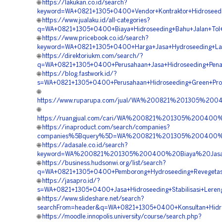
🌐
https://lakukan.co.id/search?
keyword=WA+0821+1305+0400+Vendor+Kontraktor+Hidroseeding
🌐
https://www.jualaku.id/all-categories?
q=WA+0821+1305+0400+Biaya+Hidroseeding+Bahu+Jalan+Tol+
🌐
https://www.pricebook.co.id/search?
keyword=WA+0821+1305+0400+Harga+Jasa+Hydroseeding+Lah
🌐
https://direktoriukm.com/search/?
q=WA+0821+1305+0400+Perusahaan+Jasa+Hidroseeding+Pena
🌐
https://blog.fastwork.id/?
s=WA+0821+1305+0400+Perusahaan+Hidroseeding+Green+Proj
🌐
https://www.ruparupa.com/jual/WA%200821%201305%2
🌐
https://ruangjual.com/cari/WA%200821%201305%20040
🌐
https://inaproduct.com/search/companies?
companies%5Bquery%5D=WA%200821%201305%200400%20V
🌐
https://adasale.co.id/search?
keyword=WA%200821%201305%200400%20Biaya%20Jasa%
🌐
https://business.hudsonwi.org/list/search?
q=WA+0821+1305+0400+Pemborong+Hydroseeding+Revegetasi
🌐
https://jasapro.id/?
s=WA+0821+1305+0400+Jasa+Hidroseeding+Stabilisasi+Leren
🌐
https://www.slideshare.net/search?
searchFrom=header&q=WA+0821+1305+0400+Konsultan+Hidros
🌐
https://moodle.innopolis.university/course/search.php?