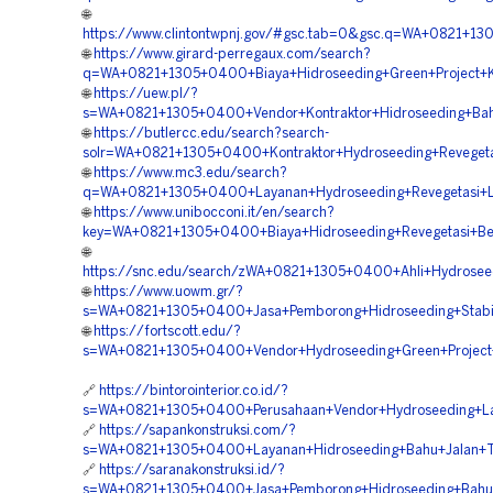
🌐
https://www.clintontwpnj.gov/#gsc.tab=0&gsc.q=WA+0821+1
🌐
https://www.girard-perregaux.com/search?
q=WA+0821+1305+0400+Biaya+Hidroseeding+Green+Project+K
🌐
https://uew.pl/?
s=WA+0821+1305+0400+Vendor+Kontraktor+Hidroseeding+Bah
🌐
https://butlercc.edu/search?search-
solr=WA+0821+1305+0400+Kontraktor+Hydroseeding+Revegeta
🌐
https://www.mc3.edu/search?
q=WA+0821+1305+0400+Layanan+Hydroseeding+Revegetasi+La
🌐
https://www.unibocconi.it/en/search?
key=WA+0821+1305+0400+Biaya+Hidroseeding+Revegetasi+B
🌐
https://snc.edu/search/zWA+0821+1305+0400+Ahli+Hydrose
🌐
https://www.uowm.gr/?
s=WA+0821+1305+0400+Jasa+Pemborong+Hidroseeding+Stabili
🌐
https://fortscott.edu/?
s=WA+0821+1305+0400+Vendor+Hydroseeding+Green+Project
🔗
https://bintorointerior.co.id/?
s=WA+0821+1305+0400+Perusahaan+Vendor+Hydroseeding+La
🔗
https://sapankonstruksi.com/?
s=WA+0821+1305+0400+Layanan+Hidroseeding+Bahu+Jalan+To
🔗
https://saranakonstruksi.id/?
s=WA+0821+1305+0400+Jasa+Pemborong+Hidroseeding+Bahu+