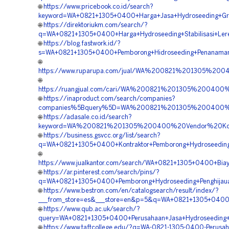
🌐
https://www.pricebook.co.id/search?
keyword=WA+0821+1305+0400+Harga+Jasa+Hydroseeding+Gre
🌐
https://direktoriukm.com/search/?
q=WA+0821+1305+0400+Harga+Hydroseeding+Stabilisasi+Ler
🌐
https://blog.fastwork.id/?
s=WA+0821+1305+0400+Pemborong+Hidroseeding+Penanaman
🌐
https://www.ruparupa.com/jual/WA%200821%201305%20
🌐
https://ruangjual.com/cari/WA%200821%201305%200400
🌐
https://inaproduct.com/search/companies?
companies%5Bquery%5D=WA%200821%201305%200400%20
🌐
https://adasale.co.id/search?
keyword=WA%200821%201305%200400%20Vendor%20Kontr
🌐
https://business.gsvcc.org/list/search?
q=WA+0821+1305+0400+Kontraktor+Pemborong+Hydroseeding
🌐
https://www.jualkantor.com/search/WA+0821+1305+0400+Biay
🌐
https://ar.pinterest.com/search/pins/?
q=WA+0821+1305+0400+Pemborong+Hydroseeding+Penghijaua
🌐
https://www.bestron.com/en/catalogsearch/result/index/?
___from_store=es&___store=en&p=5&q=WA+0821+1305+0400+
🌐
https://www.qub.ac.uk/search/?
query=WA+0821+1305+0400+Perusahaan+Jasa+Hydroseeding+B
🌐
https://www.taftcollege.edu/?q=WA-0821-1305-0400-Perusah