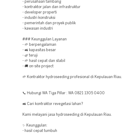
- perusahaan tambang
- kontraktor jalan dan infrastruktur
- developer properti
- industri konstruksi
- pemerintah dan proyek publik
- kawasan industri
### Keunggulan Layanan
- 🌱 berpengalaman
- 🚜 kapasitas besar
- 🌿 teruji
- 🌱 hasil cepat dan stabil
- 🚚 on-site project
🌱 Kontraktor hydroseeding profesional di Kepulauan Riau.
📞 Hubungi WA Tiga Pillar : WA 0821 1305 0400
🚜 Cari kontraktor revegetasi lahan?
Kami melayani jasa hydroseeding di Kepulauan Riau.
✨ Keunggulan:
- hasil cepat tumbuh