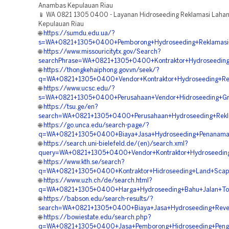
Anambas Kepulauan Riau
📱 WA 0821 1305 0400 - Layanan Hidroseeding Reklamasi Lahan
Kepulauan Riau
🌐
https://sumdu.edu.ua/?
s=WA+0821+1305+0400+Pemborong+Hydroseeding+Reklamasi
🌐
https://www.missouricitytx.gov/Search?
searchPhrase=WA+0821+1305+0400+Kontraktor+Hydroseeding
🌐
https://thongkehaiphong.gov.vn/seek/?
q=WA+0821+1305+0400+Vendor+Kontraktor+Hydroseeding+Re
🌐
https://www.ucsc.edu/?
s=WA+0821+1305+0400+Perusahaan+Vendor+Hidroseeding+Gre
🌐
https://tsu.ge/en?
search=WA+0821+1305+0400+Perusahaan+Hydroseeding+Rekla
🌐
https://go.unca.edu/search-page/?
q=WA+0821+1305+0400+Biaya+Jasa+Hydroseeding+Penanama
🌐
https://search.uni-bielefeld.de/(en)/search.xml?
query=WA+0821+1305+0400+Vendor+Kontraktor+Hydroseedin
🌐
https://www.kth.se/search?
q=WA+0821+1305+0400+Kontraktor+Hidroseeding+Land+Scapi
🌐
https://www.uzh.ch/de/search.html?
q=WA+0821+1305+0400+Harga+Hydroseeding+Bahu+Jalan+Tol
🌐
https://babson.edu/search-results/?
search=WA+0821+1305+0400+Biaya+Jasa+Hydroseeding+Reveg
🌐
https://bowiestate.edu/search.php?
q=WA+0821+1305+0400+Jasa+Pemborong+Hidroseeding+Pengh