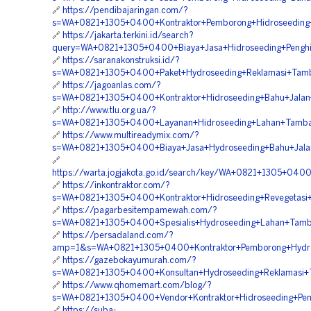
🔗
https://pendibajaringan.com/?
s=WA+0821+1305+0400+Kontraktor+Pemborong+Hidroseeding+
🔗
https://jakarta.terkini.id/search?
query=WA+0821+1305+0400+Biaya+Jasa+Hidroseeding+Penghi
🔗
https://saranakonstruksi.id/?
s=WA+0821+1305+0400+Paket+Hydroseeding+Reklamasi+Tam
🔗
https://jagoanlas.com/?
s=WA+0821+1305+0400+Kontraktor+Hidroseeding+Bahu+Jalan
🔗
http://www.tlu.org.ua/?
s=WA+0821+1305+0400+Layanan+Hidroseeding+Lahan+Tamba
🔗
https://www.multireadymix.com/?
s=WA+0821+1305+0400+Biaya+Jasa+Hydroseeding+Bahu+Jalan
🔗
https://warta.jogjakota.go.id/search/key/WA+0821+1305+04
🔗
https://inkontraktor.com/?
s=WA+0821+1305+0400+Kontraktor+Hidroseeding+Revegetasi
🔗
https://pagarbesitempamewah.com/?
s=WA+0821+1305+0400+Spesialis+Hydroseeding+Lahan+Tamb
🔗
https://persadaland.com/?
amp=1&s=WA+0821+1305+0400+Kontraktor+Pemborong+Hydro
🔗
https://gazebokayumurah.com/?
s=WA+0821+1305+0400+Konsultan+Hydroseeding+Reklamasi+
🔗
https://www.qhomemart.com/blog/?
s=WA+0821+1305+0400+Vendor+Kontraktor+Hidroseeding+Pe
🔗
https://suba-