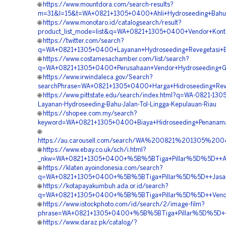
🌐
https://www.mountdora.com/search-results?
m=31&l=15&t=WA+0821+1305+0400+Ahli+Hydroseeding+Bahu+J
🌐
https://www.monotaro.id/catalogsearch/result?
product_list_mode=list&q=WA+0821+1305+0400+Vendor+Kontr
🌐
https://twitter.com/search?
q=WA+0821+1305+0400+Layanan+Hydroseeding+Revegetasi+B
🌐
https://www.costamesachamber.com/list/search?
q=WA+0821+1305+0400+Perusahaan+Vendor+Hydroseeding+Gre
🌐
https://www.irwindaleca.gov/Search?
searchPhrase=WA+0821+1305+0400+Harga+Hidroseeding+Reve
🌐
https://www.pittstate.edu/search/index.html?q=WA-0821-13
Layanan-Hydroseeding-Bahu-Jalan-Tol-Lingga-Kepulauan-Riau
🌐
https://shopee.com.my/search?
keyword=WA+0821+1305+0400+Biaya+Hidroseeding+Penanama
🌐
https://au.carousell.com/search/WA%200821%201305%
🌐
https://www.ebay.co.uk/sch/i.html?
_nkw=WA+0821+1305+0400+%5B%5BTiga+Pillar%5D%5D++Ahli+
🌐
https://klaten.ayoindonesia.com/search?
q=WA+0821+1305+0400+%5B%5BTiga+Pillar%5D%5D++Jasa+Hi
🌐
https://kotapayakumbuh.ada.or.id/search?
q=WA+0821+1305+0400+%5B%5BTiga+Pillar%5D%5D++Vendor+
🌐
https://www.istockphoto.com/id/search/2/image-film?
phrase=WA+0821+1305+0400+%5B%5BTiga+Pillar%5D%5D++Bia
🌐
https://www.daraz.pk/catalog/?