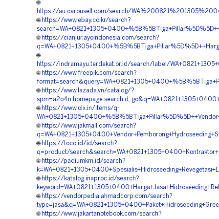
🌐
https://au.carousell.com/search/WA%200821%201305%2
🌐
https://www.ebay.co.kr/search?
search=WA+0821+1305+0400+%5B%5BTiga+Pillar%5D%5D++Ja
🌐
https://cianjur.ayoindonesia.com/search?
q=WA+0821+1305+0400+%5B%5BTiga+Pillar%5D%5D++Harga+J
🌐
https://indramayu.terdekat.or.id/search/label/WA+0821+1
🌐
https://www.freepik.com/search?
format=search&query=WA+0821+1305+0400+%5B%5BTiga+Pill
🌐
https://www.lazada.vn/catalog/?
spm=a2o4n.homepage.search.d_go&q=WA+0821+1305+0400+%
🌐
https://www.olx.in/items/q-
WA+0821+1305+0400+%5B%5BTiga+Pillar%5D%5D++Vendor+Hi
🌐
https://www.jakmall.com/search?
q=WA+0821+1305+0400+Vendor+Pemborong+Hydroseeding+Stab
🌐
https://toco.id/id/search?
q=product/search&search=WA+0821+1305+0400+Kontraktor+P
🌐
https://padiumkm.id/search?
k=WA+0821+1305+0400+Spesialis+Hidroseeding+Revegetasi+L
🌐
https://katalog.inaproc.id/search?
keyword=WA+0821+1305+0400+Harga+Jasa+Hidroseeding+Rek
🌐
https://vendorpedia.ahmadcorp.com/search?
type=jasa&q=WA+0821+1305+0400+Paket+Hidroseeding+Green
🌐
https://www.jakartanotebook.com/search?