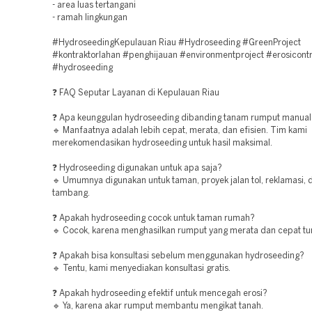
- area luas tertangani
- ramah lingkungan
#HydroseedingKepulauan Riau #Hydroseeding #GreenProject
#kontraktorlahan #penghijauan #environmentproject #erosicontr
#hydroseeding
❓ FAQ Seputar Layanan di Kepulauan Riau
❓ Apa keunggulan hydroseeding dibanding tanam rumput manual
🔹 Manfaatnya adalah lebih cepat, merata, dan efisien. Tim kami
merekomendasikan hydroseeding untuk hasil maksimal.
❓ Hydroseeding digunakan untuk apa saja?
🔹 Umumnya digunakan untuk taman, proyek jalan tol, reklamasi, 
tambang.
❓ Apakah hydroseeding cocok untuk taman rumah?
🔹 Cocok, karena menghasilkan rumput yang merata dan cepat t
❓ Apakah bisa konsultasi sebelum menggunakan hydroseeding?
🔹 Tentu, kami menyediakan konsultasi gratis.
❓ Apakah hydroseeding efektif untuk mencegah erosi?
🔹 Ya, karena akar rumput membantu mengikat tanah.