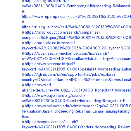
🌐
https://blog.fastwork.id/?
s=WA+0821+1305+0400+Pemborong+Hidroseeding+Reklamasi+
🌐
https://www.ruparupa.com/jual/WA%200821%201305%20
🌐
https://ruangjual.com/cari/WA%200821%201305%200400
🌐
https://inaproduct.com/search/companies?
companies%5Bquery%5D=WA%200821%201305%200400%20
🌐
https://adasale.co.id/search?
keyword=WA%200821%201305%200400%20Layanan%20Hyd
🌐
https://business.rankinchamber.com/list/search?
q=WA+0821+1305+0400+Konsultan+Hidroseeding+Penanaman+
🌐
https://www.pinhome.id/jual?
keyword=WA+0821+1305+0400+Spesialis+Hydroseeding+Lahan
🌐
https://glints.com/id/en/opportunities/jobs/explore?
country=ID&locationName=All+Cities%2FProvinces&lowestLocat
🌐
https://www.ad-
alliance.de/suche/WA+0821+1305+0400+Konsultan+Hydroseed
🌐
https://www.bayonnenj.org/search?
s=WA+0821+1305+0400+Paket+Hidroseeding+Revegetasi+Bend
🌐
https://www.belhaven.edu/admin/search/?q=WA-0821-1305-
Perusahaan-Jasa-Hidroseeding-Reklamasi-Lahan-Tanjung-Pinang
Riau
🌐
https://shopee.com.br/search?
keyword=WA+0821+1305+0400+Vendor+Hidroseeding+Reklamas