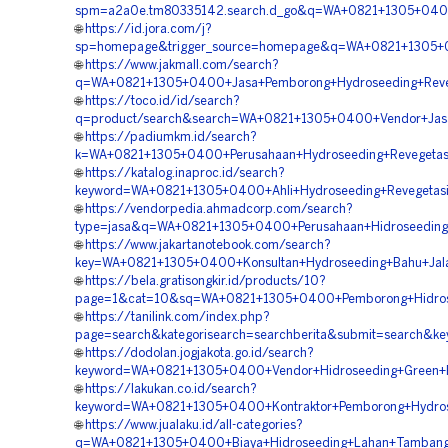
spm=a2a0e.tm80335142.search.d_go&q=WA+0821+1305+0400
🌐
https://id.jora.com/j?
sp=homepage&trigger_source=homepage&q=WA+0821+1305+0
🌐
https://www.jakmall.com/search?
q=WA+0821+1305+0400+Jasa+Pemborong+Hydroseeding+Reveg
🌐
https://toco.id/id/search?
q=product/search&search=WA+0821+1305+0400+Vendor+Jasa+
🌐
https://padiumkm.id/search?
k=WA+0821+1305+0400+Perusahaan+Hydroseeding+Revegetas
🌐
https://katalog.inaproc.id/search?
keyword=WA+0821+1305+0400+Ahli+Hydroseeding+Revegetasi
🌐
https://vendorpedia.ahmadcorp.com/search?
type=jasa&q=WA+0821+1305+0400+Perusahaan+Hidroseeding
🌐
https://www.jakartanotebook.com/search?
key=WA+0821+1305+0400+Konsultan+Hydroseeding+Bahu+Jala
🌐
https://bela.gratisongkir.id/products/10?
page=1&cat=10&sq=WA+0821+1305+0400+Pemborong+Hidrose
🌐
https://tanilink.com/index.php?
page=search&kategorisearch=searchberita&submit=search&
🌐
https://dodolan.jogjakota.go.id/search?
keyword=WA+0821+1305+0400+Vendor+Hidroseeding+Green+Pr
🌐
https://lakukan.co.id/search?
keyword=WA+0821+1305+0400+Kontraktor+Pemborong+Hydros
🌐
https://www.jualaku.id/all-categories?
q=WA+0821+1305+0400+Biaya+Hidroseeding+Lahan+Tambang