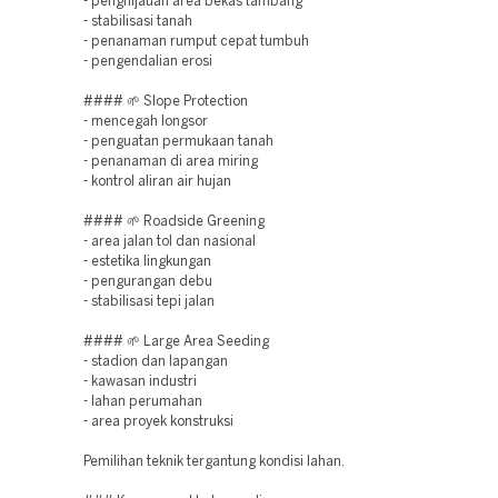
- penghijauan area bekas tambang
- stabilisasi tanah
- penanaman rumput cepat tumbuh
- pengendalian erosi
#### 🌱 Slope Protection
- mencegah longsor
- penguatan permukaan tanah
- penanaman di area miring
- kontrol aliran air hujan
#### 🌱 Roadside Greening
- area jalan tol dan nasional
- estetika lingkungan
- pengurangan debu
- stabilisasi tepi jalan
#### 🌱 Large Area Seeding
- stadion dan lapangan
- kawasan industri
- lahan perumahan
- area proyek konstruksi
Pemilihan teknik tergantung kondisi lahan.