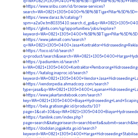
q=WA+0821+1305+0400+%5B%5BTiga+Pillar%5D%5D++Vendor+H
🌐
https://www.sribu.com/id/browse-services?
search=WA+0821+1305+0400+%5B%5BTiga+Pillar%5D%5D++Lay
🌐
https://www.daraz.lk/catalog/?
spm=a2a0e.tm80335410.search.d_go&q=WA+0821+1305+0400+%
🌐
https://glints.com/sg/opportunities/jobs/explore?
keyword=WA+0821+1305+0400+%5B%5BTiga+Pillar%5D%5D++Ja
🌐
https://www.jakmall.com/search?
q=WA+0821+1305+0400+Jasa+Kontraktor+Hidroseeding+Rekla
🌐
https://toco.id/id/search?
q=product/search&search=WA+0821+1305+0400+Harga+Hydros
🌐
https://padiumkm.id/search?
k=WA+0821+1305+0400+Kontraktor+Pemborong+Hidroseeding+
🌐
https://katalog.inaproc.id/search?
keyword=WA+0821+1305+0400+Vendor+Jasa+Hidroseeding+Lan
🌐
https://vendorpedia.ahmadcorp.com/search?
type=jasa&q=WA+0821+1305+0400+Layanan+Hidroseeding+La
🌐
https://www.jakartanotebook.com/search?
key=WA+0821+1305+0400+Biaya+Hydroseeding+Land+Scaping+
🌐
https://bela.gratisongkir.id/products/10?
page=1&cat=10&sq=WA+0821+1305+0400+Biaya+Hydroseeding
🌐
https://tanilink.com/index.php?
page=search&kategorisearch=searchberita&submit=search&k
🌐
https://dodolan.jogjakota.go.id/search?
keyword=WA+0821+1305+0400+Harga+Hidroseeding+Stabilisas