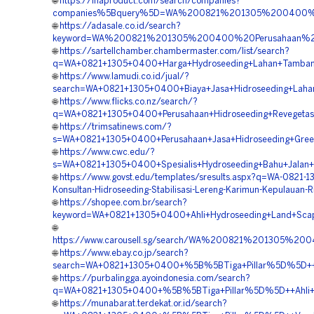
🌐
https://inaproduct.com/search/companies?
companies%5Bquery%5D=WA%200821%201305%200400%20
🌐
https://adasale.co.id/search?
keyword=WA%200821%201305%200400%20Perusahaan%20
🌐
https://sartellchamber.chambermaster.com/list/search?
q=WA+0821+1305+0400+Harga+Hydroseeding+Lahan+Tambang
🌐
https://www.lamudi.co.id/jual/?
search=WA+0821+1305+0400+Biaya+Jasa+Hidroseeding+Laha
🌐
https://www.flicks.co.nz/search/?
q=WA+0821+1305+0400+Perusahaan+Hidroseeding+Revegetasi
🌐
https://trimsatinews.com/?
s=WA+0821+1305+0400+Perusahaan+Jasa+Hidroseeding+Green
🌐
https://www.cwc.edu/?
s=WA+0821+1305+0400+Spesialis+Hydroseeding+Bahu+Jalan+
🌐
https://www.govst.edu/templates/sresults.aspx?q=WA-0821-
Konsultan-Hidroseeding-Stabilisasi-Lereng-Karimun-Kepulauan-R
🌐
https://shopee.com.br/search?
keyword=WA+0821+1305+0400+Ahli+Hydroseeding+Land+Scapi
🌐
https://www.carousell.sg/search/WA%200821%201305%2
🌐
https://www.ebay.co.jp/search?
search=WA+0821+1305+0400+%5B%5BTiga+Pillar%5D%5D++Ven
🌐
https://purbalingga.ayoindonesia.com/search?
q=WA+0821+1305+0400+%5B%5BTiga+Pillar%5D%5D++Ahli+Hid
🌐
https://munabarat.terdekat.or.id/search?