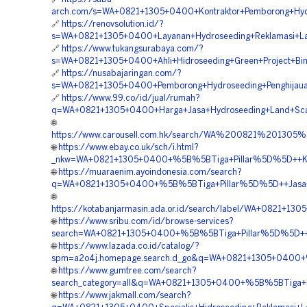
arch.com/s=WA+0821+1305+0400+Kontraktor+Pemborong+Hydr
🔗
https://renovsolution.id/?
s=WA+0821+1305+0400+Layanan+Hydroseeding+Reklamasi+La
🔗
https://www.tukangsurabaya.com/?
s=WA+0821+1305+0400+Ahli+Hidroseeding+Green+Project+Bin
🔗
https://nusabajaringan.com/?
s=WA+0821+1305+0400+Pemborong+Hydroseeding+Penghijaua
🔗
https://www.99.co/id/jual/rumah?
q=WA+0821+1305+0400+Harga+Jasa+Hydroseeding+Land+Scap
🌐
https://www.carousell.com.hk/search/WA%200821%2013
🌐
https://www.ebay.co.uk/sch/i.html?
_nkw=WA+0821+1305+0400+%5B%5BTiga+Pillar%5D%5D++Kontr
🌐
https://muaraenim.ayoindonesia.com/search?
q=WA+0821+1305+0400+%5B%5BTiga+Pillar%5D%5D++Jasa+Pe
🌐
https://kotabanjarmasin.ada.or.id/search/label/WA+0821+1
🌐
https://www.sribu.com/id/browse-services?
search=WA+0821+1305+0400+%5B%5BTiga+Pillar%5D%5D++Spes
🌐
https://www.lazada.co.id/catalog/?
spm=a2o4j.homepage.search.d_go&q=WA+0821+1305+0400+%
🌐
https://www.gumtree.com/search?
search_category=all&q=WA+0821+1305+0400+%5B%5BTiga+Pil
🌐
https://www.jakmall.com/search?