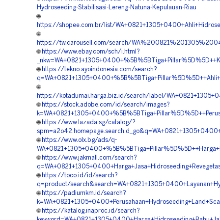
Hydroseeding-Stabilisasi-Lereng-Natuna-Kepulauan-Riau
🌐
https://shopee.com.br/list/WA+0821+1305+0400+Ahli+Hidros
🌐
https://tw.carousell.com/search/WA%200821%201305%
🌐
https://www.ebay.com/sch/i.html?
_nkw=WA+0821+1305+0400+%5B%5BTiga+Pillar%5D%5D++Kontr
🌐
https://tekno.ayoindonesia.com/search?
q=WA+0821+1305+0400+%5B%5BTiga+Pillar%5D%5D++Ahli+H
🌐
https://kotadumai.harga.biz.id/search/label/WA+0821+130
🌐
https://stock.adobe.com/id/search/images?
k=WA+0821+1305+0400+%5B%5BTiga+Pillar%5D%5D++Perusah
🌐
https://www.lazada.sg/catalog/?
spm=a2o42.homepage.search.d_go&q=WA+0821+1305+0400+%
🌐
https://www.olx.bg/ads/q-
WA+0821+1305+0400+%5B%5BTiga+Pillar%5D%5D++Harga+Hyd
🌐
https://www.jakmall.com/search?
q=WA+0821+1305+0400+Harga+Jasa+Hidroseeding+Revegetas
🌐
https://toco.id/id/search?
q=product/search&search=WA+0821+1305+0400+Layanan+Hyd
🌐
https://padiumkm.id/search?
k=WA+0821+1305+0400+Perusahaan+Hydroseeding+Land+Scap
🌐
https://katalog.inaproc.id/search?
keyword=WA+0821+1305+0400+Harga+Hidroseeding+Bahu+Jal