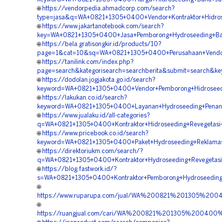
🌐
https://vendorpedia.ahmadcorp.com/search?
type=jasa&q=WA+0821+1305+0400+Vendor+Kontraktor+Hidros
🌐
https://www.jakartanotebook.com/search?
key=WA+0821+1305+0400+Jasa+Pemborong+Hydroseeding+Bah
🌐
https://bela.gratisongkir.id/products/10?
page=1&cat=10&sq=WA+0821+1305+0400+Perusahaan+Vendor
🌐
https://tanilink.com/index.php?
page=search&kategorisearch=searchberita&submit=search&
🌐
https://dodolan.jogjakota.go.id/search?
keyword=WA+0821+1305+0400+Vendor+Pemborong+Hidroseedi
🌐
https://lakukan.co.id/search?
keyword=WA+0821+1305+0400+Layanan+Hydroseeding+Penan
🌐
https://www.jualaku.id/all-categories?
q=WA+0821+1305+0400+Kontraktor+Hidroseeding+Revegetasi
🌐
https://www.pricebook.co.id/search?
keyword=WA+0821+1305+0400+Paket+Hydroseeding+Reklamas
🌐
https://direktoriukm.com/search/?
q=WA+0821+1305+0400+Kontraktor+Hydroseeding+Revegetasi
🌐
https://blog.fastwork.id/?
s=WA+0821+1305+0400+Kontraktor+Pemborong+Hydroseeding+
🌐
https://www.ruparupa.com/jual/WA%200821%201305%20
🌐
https://ruangjual.com/cari/WA%200821%201305%20040