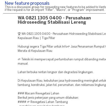
New feature proposals
This is a discussion group for requesting new features to be added to Vanta
if the request is for an import "Filter", "Macro", or "Program" improvement.
WA 0821 1305 0400 - Perusahaan
Hidroseeding Stabilisasi Lereng
🏆 WA 0821 1305 0400 - Perusahaan Hidroseeding Stabilisasi Le
Kepulauan Riau | Tiga Pillar
Hubungi segera Tiga Pillar untuk Info🌱 Jasa Penanaman Rumput
Merata di Kepulauan Riau
🌱 Teknik ini mempercepat pertumbuhan rumput dibanding met
manual.
Lahan terbuka rentan longsor dan degradasi lingkungan.
Di Kepulauan Riau, kebutuhan jasa hydroseeding meningkat untuk
tambang, konstruksi, jalan tol, perumahan, dan reklamasi lingkung
### Macam Revegetasi Lahan
Berikut jenis pekerjaan yang umum dilakukan:
#### 🌱 Revegetasi Lahan Tambang