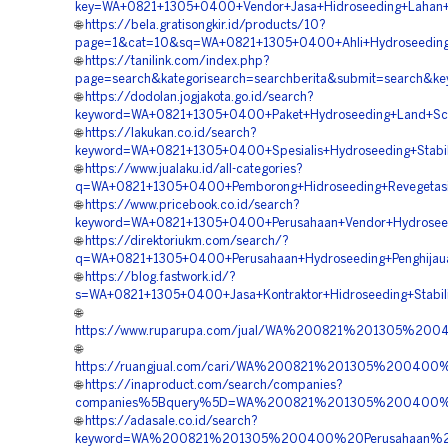
key=WA+0821+1305+0400+Vendor+Jasa+Hidroseeding+Lahan+
🌐
https://bela.gratisongkir.id/products/10?
page=1&cat=10&sq=WA+0821+1305+0400+Ahli+Hydroseeding+
🌐
https://tanilink.com/index.php?
page=search&kategorisearch=searchberita&submit=search&k
🌐
https://dodolan.jogjakota.go.id/search?
keyword=WA+0821+1305+0400+Paket+Hydroseeding+Land+Scap
🌐
https://lakukan.co.id/search?
keyword=WA+0821+1305+0400+Spesialis+Hydroseeding+Stabili
🌐
https://www.jualaku.id/all-categories?
q=WA+0821+1305+0400+Pemborong+Hidroseeding+Revegetasi
🌐
https://www.pricebook.co.id/search?
keyword=WA+0821+1305+0400+Perusahaan+Vendor+Hydroseedi
🌐
https://direktoriukm.com/search/?
q=WA+0821+1305+0400+Perusahaan+Hydroseeding+Penghijaua
🌐
https://blog.fastwork.id/?
s=WA+0821+1305+0400+Jasa+Kontraktor+Hidroseeding+Stabili
🌐
https://www.ruparupa.com/jual/WA%200821%201305%200
🌐
https://ruangjual.com/cari/WA%200821%201305%200400
🌐
https://inaproduct.com/search/companies?
companies%5Bquery%5D=WA%200821%201305%200400%20
🌐
https://adasale.co.id/search?
keyword=WA%200821%201305%200400%20Perusahaan%20