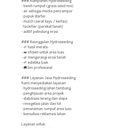
### Komponen Hydroseeding
- benih rumput (grass seed mix)
- air sebagai media pencampur
- pupuk starter
- mulch (serat kayu / kertas)
- tackifier (perekat tanah)
- aditif pelindung erosi
### Keunggulan Hydroseeding
- 🌱 hasil merata
- 🚜 efisien untuk area luas
- 🌿 mengurangi erosi tanah
- 🌱 estetika baik
- 🚚 tim profesional
### Layanan Jasa Hydroseeding
Kami menyediakan layanan:
- hydroseeding lahan tambang
- penghijauan area proyek
- stabilisasi lereng dan slope
- revegetasi jalan dan tol
- penanaman rumput area luas
- konsultasi reklamasi lahan
Layanan untuk: