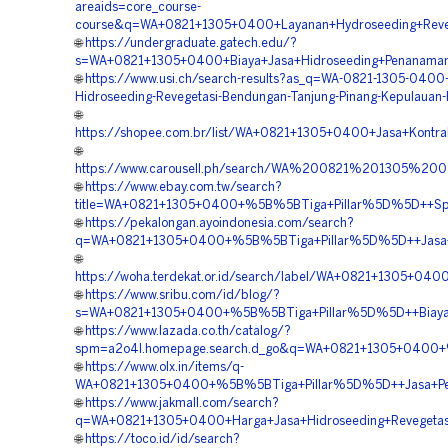
areaids=core_course-
course&q=WA+0821+1305+0400+Layanan+Hydroseeding+Revege
🌐
https://undergraduate.gatech.edu/?
s=WA+0821+1305+0400+Biaya+Jasa+Hidroseeding+Penanaman
🌐
https://www.usi.ch/search-results?as_q=WA-0821-1305-0400-
Hidroseeding-Revegetasi-Bendungan-Tanjung-Pinang-Kepulauan-
🌐
https://shopee.com.br/list/WA+0821+1305+0400+Jasa+Kontrak
🌐
https://www.carousell.ph/search/WA%200821%201305%
🌐
https://www.ebay.com.tw/search?
title=WA+0821+1305+0400+%5B%5BTiga+Pillar%5D%5D++Spesia
🌐
https://pekalongan.ayoindonesia.com/search?
q=WA+0821+1305+0400+%5B%5BTiga+Pillar%5D%5D++Jasa+Pe
🌐
https://woha.terdekat.or.id/search/label/WA+0821+1305+0
🌐
https://www.sribu.com/id/blog/?
s=WA+0821+1305+0400+%5B%5BTiga+Pillar%5D%5D++Biaya+J
🌐
https://www.lazada.co.th/catalog/?
spm=a2o4l.homepage.search.d_go&q=WA+0821+1305+0400+%
🌐
https://www.olx.in/items/q-
WA+0821+1305+0400+%5B%5BTiga+Pillar%5D%5D++Jasa+Pem
🌐
https://www.jakmall.com/search?
q=WA+0821+1305+0400+Harga+Jasa+Hidroseeding+Revegetas
🌐
https://toco.id/id/search?