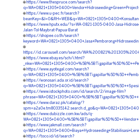
🌐
https://www.thespruce.com/search?
q=WA+0821+1305+0400+Vendor+Hidroseeding+Green+Project
🌐
https://www.u-pec.fr/search?
beanKey=&l=0&RH=WEB&q=WA+0821+1305+0400+Konsultan+H
🌐
https://www.hputx.edu/?s=WA-0821-1305-0400-Jasa-Hidrose
Jalan-Tol-Maybrat-Papua-Barat
🌐
https://shopee.co.th/search?
keyword=WA+0821+1305+0400+Jasa+Pemborong+Hidroseedin
🌐
https://id.carousell.com/search/WA%200821%201305%
🌐
https://www.ebay.es/sch/i.html?
_nkw=WA+0821+1305+0400+%5B%5BTigapillar%5D%5D++Perus
🌐
https://www.ayotegal.com/search?
q=WA+0821+1305+0400+%5B%5BTigapillar%5D%5D++Pemboro
🌐
https://wonosari.ada.or.id/search?
q=WA+0821+1305+0400+%5B%5BTigapillar%5D%5D++Spesialis
🌐
https://www.istockphoto.com/id/search/2/image-film?
phrase=WA+0821+1305+0400+%5B%5BTigapillar%5D%5D++Biaya
🌐
https://www.daraz.pk/catalog/?
spm=a2a0e.tm80335142.search.d_go&q=WA+0821+1305+0400
🌐
https://www.dubizzle.com.kw/ads/q-
WA+0821+1305+0400+%5B%5BTigapillar%5D%5D++Vendor+Hy
🌐
https://www.jakmall.com/search?
q=WA+0821+1305+0400+Biaya+Hydroseeding+Stabilisasi+Lere
🌐
https://toco.id/id/search?