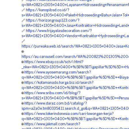
q=WA+0821+1305+0400+Layanan+Hidroseeding+Penanaman+R
🔗
https://kanopibsd.co.id/?
s=WA+0821+1305+0400+Paket+Hidroseeding+Bahu+Jalan+Tol+
🔗
https://horizongroup123.com/?
s=WA+0821+1305+0400+Jasa+Kontraktor+Hidroseeding+Land+
🔗
https://www.trijayalasdecoration.com/?
s=WA+0821+1305+0400+Vendor+Kontraktor+Hydroseeding+Lan
🔗
https://purwaka.web.id/search/WA+0821+1305+0400+Jasa+Ko
🌐
https://au.carousell.com/search/WA%200821%201305%
🌐
https://www.ebay.co.uk/sch/i.html?
_nkw=WA+0821+1305+0400+%5B%5BTigapillar%5D%5D++Harga
🌐
https://www.ayosemarang.com/search?
q=WA+0821+1305+0400+%5B%5BTigapillar%5D%5D++Biaya+Ja
🌐
https://kotamanado.harga.biz.id/search?
q=WA+0821+1305+0400+%5B%5BTigapillar%5D%5D++Kontrak
🌐
https://www.sribu.com/id/blog/?
s=WA+0821+1305+0400+%5B%5BTigapillar%5D%5D++Perusaha
🌐
https://www.daraz.com.bd/catalog/?
spm=a2a0e.tm80335411.search.d_go&q=WA+0821+1305+0400
🌐
https://www.lokerindonesia.com/cari-lowongan-kerja?
q=WA+0821+1305+0400+%5B%5BTigapillar%5D%5D++Kontrakt
🌐
https://www.jakmall.com/search?