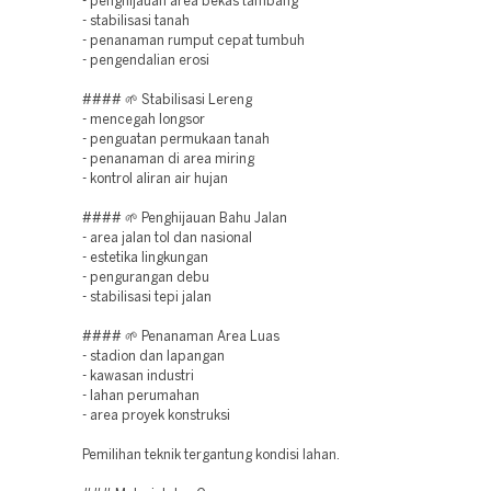
- penghijauan area bekas tambang
- stabilisasi tanah
- penanaman rumput cepat tumbuh
- pengendalian erosi
#### 🌱 Stabilisasi Lereng
- mencegah longsor
- penguatan permukaan tanah
- penanaman di area miring
- kontrol aliran air hujan
#### 🌱 Penghijauan Bahu Jalan
- area jalan tol dan nasional
- estetika lingkungan
- pengurangan debu
- stabilisasi tepi jalan
#### 🌱 Penanaman Area Luas
- stadion dan lapangan
- kawasan industri
- lahan perumahan
- area proyek konstruksi
Pemilihan teknik tergantung kondisi lahan.