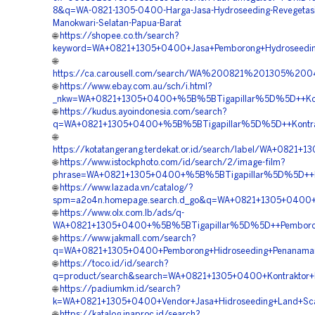
8&q=WA-0821-1305-0400-Harga-Jasa-Hydroseeding-Revegetas
Manokwari-Selatan-Papua-Barat
🌐
https://shopee.co.th/search?
keyword=WA+0821+1305+0400+Jasa+Pemborong+Hydroseeding+
🌐
https://ca.carousell.com/search/WA%200821%201305%
🌐
https://www.ebay.com.au/sch/i.html?
_nkw=WA+0821+1305+0400+%5B%5BTigapillar%5D%5D++Kontr
🌐
https://kudus.ayoindonesia.com/search?
q=WA+0821+1305+0400+%5B%5BTigapillar%5D%5D++Kontrakto
🌐
https://kotatangerang.terdekat.or.id/search/label/WA+082
🌐
https://www.istockphoto.com/id/search/2/image-film?
phrase=WA+0821+1305+0400+%5B%5BTigapillar%5D%5D++Pa
🌐
https://www.lazada.vn/catalog/?
spm=a2o4n.homepage.search.d_go&q=WA+0821+1305+0400+%5
🌐
https://www.olx.com.lb/ads/q-
WA+0821+1305+0400+%5B%5BTigapillar%5D%5D++Pemborong+
🌐
https://www.jakmall.com/search?
q=WA+0821+1305+0400+Pemborong+Hidroseeding+Penanaman
🌐
https://toco.id/id/search?
q=product/search&search=WA+0821+1305+0400+Kontraktor+Hy
🌐
https://padiumkm.id/search?
k=WA+0821+1305+0400+Vendor+Jasa+Hidroseeding+Land+Sca
🌐
https://katalog.inaproc.id/search?