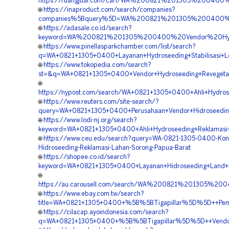
https://ruangjual.com/cari/WA%200821%201305%20040
🌐
https://inaproduct.com/search/companies?
companies%5Bquery%5D=WA%200821%201305%200400%20
🌐
https://adasale.co.id/search?
keyword=WA%200821%201305%200400%20Vendor%20Hydr
🌐
https://www.pinellasparkchamber.com/list/search?
q=WA+0821+1305+0400+Layanan+Hydroseeding+Stabilisasi+L
🌐
https://www.tokopedia.com/search?
st=&q=WA+0821+1305+0400+Vendor+Hydroseeding+Revegetas
🌐
https://nypost.com/search/WA+0821+1305+0400+Ahli+Hydro
🌐
https://www.reuters.com/site-search/?
query=WA+0821+1305+0400+Perusahaan+Vendor+Hidroseedi
🌐
https://www.lodi-nj.org/search?
keyword=WA+0821+1305+0400+Ahli+Hydroseeding+Reklamasi
🌐
https://www.ceu.edu/search?query=WA-0821-1305-0400-Kont
Hidroseeding-Reklamasi-Lahan-Sorong-Papua-Barat
🌐
https://shopee.co.id/search?
keyword=WA+0821+1305+0400+Layanan+Hidroseeding+Land+S
🌐
https://au.carousell.com/search/WA%200821%201305%
🌐
https://www.ebay.com.tw/search?
title=WA+0821+1305+0400+%5B%5BTigapillar%5D%5D++Pembo
🌐
https://cilacap.ayoindonesia.com/search?
q=WA+0821+1305+0400+%5B%5BTigapillar%5D%5D++Vendor+