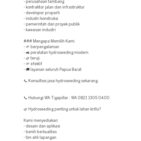
- perusahaan tambang
- kontraktor jalan dan infrastruktur
- developer properti
- industri konstruksi
- pemerintah dan proyek publik
- kawasan industri
### Mengapa Memilih Kami
- 🌱 berpengalaman
- 🚜 peralatan hydroseeding modern
- 🌿 teruji
- 🌱 efektif
- 🚚 layanan seluruh Papua Barat
📞 Konsultasi jasa hydroseeding sekarang.
📞 Hubungi WA Tigapillar : WA 0821 1305 0400
🌿 Hydroseeding penting untuk lahan kritis?
Kami menyediakan:
- desain dan aplikasi
- benih berkualitas
- tim ahli lapangan