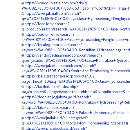
🌐
https://www.dubizzle.com.om/ads/q-
WA+0821+1305+0400+%5B%5BTigapillar%5D%5D++Harga+Hidr
🌐
https://www.jakmall.com/search?
q=WA+0821+1305+0400+Biaya+Jasa+Hydroseeding+Penghijaua
🌐
https://toco.id/id/search?
q=product/search&search=WA+0821+1305+0400+Jasa+Kontrak
🌐
https://padiumkm.id/search?
k=WA+0821+1305+0400+Paket+Hydroseeding+Penghijauan+Are
🌐
https://katalog.inaproc.id/search?
keyword=WA+0821+1305+0400+Konsultan+Hidroseeding+Land+
🌐
https://vendorpedia.ahmadcorp.com/search?
type=jasa&q=WA+0821+1305+0400+Jasa+Kontraktor+Hydrose
🌐
https://www.jakartanotebook.com/search?
key=WA+0821+1305+0400+Kontraktor+Pemborong+Hidroseedin
🌐
https://bela.gratisongkir.id/products/10?
page=1&cat=10&sq=WA+0821+1305+0400+Jasa+Hydroseeding+
🌐
https://tanilink.com/index.php?
page=search&kategorisearch=searchberita&submit=search&
🌐
https://dodolan.jogjakota.go.id/search?
keyword=WA+0821+1305+0400+Kontraktor+Hydroseeding+Rekl
🌐
https://lakukan.co.id/search?
keyword=WA+0821+1305+0400+Paket+Hidroseeding+Reklamas
🌐
https://www.jualaku.id/all-categories?
q=WA+0821+1305+0400+Kontraktor+Hidroseeding+Stabilisasi+
🌐
https://www.pricebook.co.id/search?