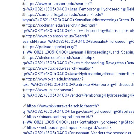
🌐
https://www.brazosport.edu/search/?
q=WA+0821+1305+0400+Jasa+Pemborong+Hydroseeding+Rekl
🌐
https://studentlife.gatech.edu/search/node?
keys=WA+0821+1305+0400+Konsultan+Hidroseeding+Green+Pro
🌐
https://cookman.edu/search/index.html?
q=WA+0821+1305+0400+Paket+Hidroseeding+Bahu+Jalan+Tol+
🌐
https://www.co.anson.nc.us/Search?
searchPhrase=WA+0821+1305+0400+Spesialis+Hidroseeding+St
🌐
https://palisadesparknj.org/?
s=WA+0821+1305+0400+Layanan+Hidroseeding+Land+Scaping+
🌐
https://clinton.edu/search/search.php?
q=WA+0821+1305+0400+Paket+Hidroseeding+Revegetasi+Bend
🌐
https://www.ctcd.edu/search-results/?
q=WA+0821+1305+0400+Jasa+Hydroseeding+Penanaman+Rump
🌐
https://www.okan.edu.tr/arama/?
text=WA+0821+1305+0400+Kontraktor+Pemborong+Hidroseedin
🌐
https://www.ual.es/buscar?
q=WA+0821+1305+0400+Vendor+Pemborong+Hydroseeding+Pe
🔗
https://www.skkksurakarta.sch.id/search?
q=WA+0821+1305+0400+Harga+Jasa+Hydroseeding+Stabilisas
🔗
https://binanusantarapratama.co.id/?
s=WA+0821+1305+0400+Jasa+Kontraktor+Hydroseeding+Stabil
🔗
https://web.padangsidimpuankota.go.id/search?
q=WA+0821+1305+0400+Perusahaan+Vendor+Hydroseeding+La