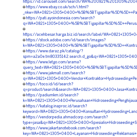
https://id.carousell.com/search/WA%200821%201305%2
🌐
https://www.ebay.co.uk/sch/i.html?
_nkw=WA+0821+1305+0400+%5B%5BTigapillar%5D%5D++Paket+
🌐
https://pati.ayoindonesia.com/search?
q=WA+0821+1305+0400+%5B%5BTigapillar%5D%5D++Perusahaa
🌐
https://acehbesar.harga.biz.id/search/label/WA+0821+13
🌐
https://stock.adobe.com/id/search/images?
k=WA+0821+1305+0400+%5B%5BTigapillar%5D%5D++Kontrakto
🌐
https://www.daraz.pk/catalog/?
spm=a2a0e.tm80335142.search.d_go&q=WA+0821+1305+0400
🌐
https://www.letgo.com/arama?
query_text=WA+0821+1305+0400+%5B%5BTigapillar%5D%5D+
🌐
https://www.jakmall.com/search?
q=WA+0821+1305+0400+Vendor+Kontraktor+Hydroseeding+P
🌐
https://toco.id/id/search?
q=product/search&search=WA+0821+1305+0400+Jasa+Kontra
🌐
https://padiumkm.id/search?
k=WA+0821+1305+0400+Perusahaan+Hidroseeding+Penghijau
🌐
https://katalog.inaproc.id/search?
keyword=WA+0821+1305+0400+Konsultan+Hydroseeding+Land
🌐
https://vendorpedia.ahmadcorp.com/search?
type=jasa&q=WA+0821+1305+0400+Spesialis+Hidroseeding+St
🌐
https://www.jakartanotebook.com/search?
key=WA+0821+1305+0400+Layanan+Hidroseeding+Reklamasi+