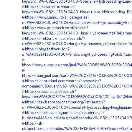
keyword=WA+0821+1305+0400+Spesialis+Hydroseeding+Land+
🌐
https://lakukan.co.id/search?
keyword=WA+0821+1305+0400+Harga+Jasa+Hidroseeding+Bah
🌐
https://www.jualaku.id/all-categories?
q=WA+0821+1305+0400+Perusahaan+Jasa+Hydroseeding+Bahu
🌐
https://www.pricebook.co.id/search?
keyword=WA+0821+1305+0400+Jasa+Hydroseeding+Reklamasi
🌐
https://direktoriukm.com/search/?
q=WA+0821+1305+0400+Harga+Hydroseeding+Bahu+Jalan+Tol
🌐
https://blog.fastwork.id/?
s=WA+0821+1305+0400+Pemborong+Hydroseeding+Stabilisasi
🌐
https://www.ruparupa.com/jual/WA%200821%201305%20
🌐
https://ruangjual.com/cari/WA%200821%201305%20040
🌐
https://inaproduct.com/search/companies?
companies%5Bquery%5D=WA%200821%201305%200400%20
🌐
https://adasale.co.id/search?
keyword=WA%200821%201305%200400%20Biaya%20Hidr
🌐
https://dev.benbrookchamber.org/list/search?
q=WA+0821+1305+0400+Spesialis+Hydroseeding+Penghijauan
🌐
https://chilebusinessguide.com/search-result?
business=MA&countries=global&search=WA+0821+1305+0400+K
🌐
https://sk-
sk.facebook.com/public/WA+0821+1305+0400+Vendor+Kontrak