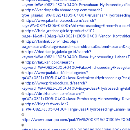
keyword=WA+0821+1305+0400+Perusahaan+Hydroseeding+Bah
🌐
https://vendorpedia.ahmadcorp.com/search?
type=jasa&q=WA+0821+1305+0400+Perusahaan+Hydroseeding
🌐
https://www.jakartanotebook.com/search?
key=WA+0821+1305+0400+Ahli+Hidroseeding+Green+Project+
🌐
https://bela.gratisongkir.id/products/10?
page=1&cat=10&sq=WA+0821+1305+0400+Vendor+Kontraktor+
🌐
https://tanilink.com/index.php?
page=search&kategorisearch=searchberita&submit=search&k
🌐
https://dodolan.jogjakota.go.id/search?
keyword=WA+0821+1305+0400+Biaya+Hydroseeding+Lahan+T
🌐
https://lakukan.co.id/search?
keyword=WA+0821+1305+0400+Paket+Hidroseeding+Revegeta
🌐
https://www.jualaku.id/all-categories?
q=WA+0821+1305+0400+Jasa+Kontraktor+Hydroseeding+Pengh
🌐
https://www.pricebook.co.id/search?
keyword=WA+0821+1305+0400+Biaya+Jasa+Hydroseeding+Bah
🌐
https://direktoriukm.com/search/?
q=WA+0821+1305+0400+Jasa+Pemborong+Hidroseeding+Reveg
🌐
https://blog.fastwork.id/?
s=WA+0821+1305+0400+Harga+Jasa+Hydroseeding+Lahan+Ta
🌐
https://www.ruparupa.com/jual/WA%200821%201305%20
🌐