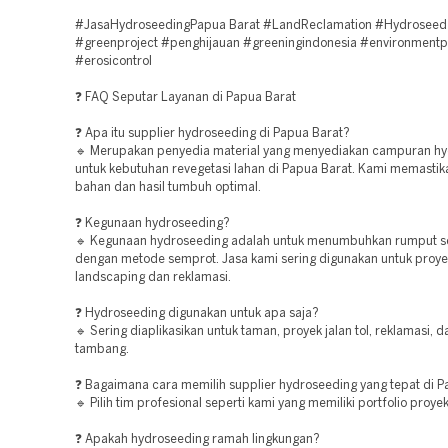
#JasaHydroseedingPapua Barat #LandReclamation #Hydroseed
#greenproject #penghijauan #greeningindonesia #environmentp
#erosicontrol
❓ FAQ Seputar Layanan di Papua Barat
❓ Apa itu supplier hydroseeding di Papua Barat?
🔹 Merupakan penyedia material yang menyediakan campuran h
untuk kebutuhan revegetasi lahan di Papua Barat. Kami memastika
bahan dan hasil tumbuh optimal.
❓ Kegunaan hydroseeding?
🔹 Kegunaan hydroseeding adalah untuk menumbuhkan rumput s
dengan metode semprot. Jasa kami sering digunakan untuk proye
landscaping dan reklamasi.
❓ Hydroseeding digunakan untuk apa saja?
🔹 Sering diaplikasikan untuk taman, proyek jalan tol, reklamasi, 
tambang.
❓ Bagaimana cara memilih supplier hydroseeding yang tepat di P
🔹 Pilih tim profesional seperti kami yang memiliki portfolio proyek
❓ Apakah hydroseeding ramah lingkungan?