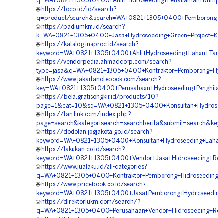
q=WA+0821+1305+0400+Ahli+Hidroseeding+Penanaman+Rump
🌐
https://toco.id/id/search?
q=product/search&search=WA+0821+1305+0400+Pemborong+H
🌐
https://padiumkm.id/search?
k=WA+0821+1305+0400+Jasa+Hydroseeding+Green+Project+K
🌐
https://katalog.inaproc.id/search?
keyword=WA+0821+1305+0400+Ahli+Hydroseeding+Lahan+Ta
🌐
https://vendorpedia.ahmadcorp.com/search?
type=jasa&q=WA+0821+1305+0400+Kontraktor+Pemborong+Hy
🌐
https://www.jakartanotebook.com/search?
key=WA+0821+1305+0400+Perusahaan+Hydroseeding+Penghij
🌐
https://bela.gratisongkir.id/products/10?
page=1&cat=10&sq=WA+0821+1305+0400+Konsultan+Hydroseed
🌐
https://tanilink.com/index.php?
page=search&kategorisearch=searchberita&submit=search&
🌐
https://dodolan.jogjakota.go.id/search?
keyword=WA+0821+1305+0400+Konsultan+Hydroseeding+Lah
🌐
https://lakukan.co.id/search?
keyword=WA+0821+1305+0400+Vendor+Jasa+Hidroseeding+Re
🌐
https://www.jualaku.id/all-categories?
q=WA+0821+1305+0400+Kontraktor+Pemborong+Hidroseeding
🌐
https://www.pricebook.co.id/search?
keyword=WA+0821+1305+0400+Jasa+Pemborong+Hydroseeding
🌐
https://direktoriukm.com/search/?
q=WA+0821+1305+0400+Perusahaan+Vendor+Hidroseeding+Re