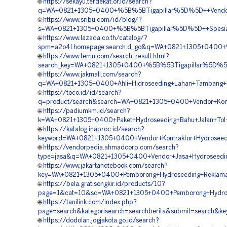
🌐
https://sekayu.terdekat.or.id/search?
q=WA+0821+1305+0400+%5B%5BTigapillar%5D%5D++Vendor+Ja
🌐
https://www.sribu.com/id/blog/?
s=WA+0821+1305+0400+%5B%5BTigapillar%5D%5D++Spesiali
🌐
https://www.lazada.co.th/catalog/?
spm=a2o4l.homepage.search.d_go&q=WA+0821+1305+0400+%
🌐
https://www.temu.com/search_result.html?
search_key=WA+0821+1305+0400+%5B%5BTigapillar%5D%5D+
🌐
https://www.jakmall.com/search?
q=WA+0821+1305+0400+Ahli+Hidroseeding+Lahan+Tambang+
🌐
https://toco.id/id/search?
q=product/search&search=WA+0821+1305+0400+Vendor+Kontra
🌐
https://padiumkm.id/search?
k=WA+0821+1305+0400+Paket+Hydroseeding+Bahu+Jalan+Tol
🌐
https://katalog.inaproc.id/search?
keyword=WA+0821+1305+0400+Vendor+Kontraktor+Hydroseedi
🌐
https://vendorpedia.ahmadcorp.com/search?
type=jasa&q=WA+0821+1305+0400+Vendor+Jasa+Hydroseedin
🌐
https://www.jakartanotebook.com/search?
key=WA+0821+1305+0400+Pemborong+Hydroseeding+Reklama
🌐
https://bela.gratisongkir.id/products/10?
page=1&cat=10&sq=WA+0821+1305+0400+Pemborong+Hydrose
🌐
https://tanilink.com/index.php?
page=search&kategorisearch=searchberita&submit=search&
🌐
https://dodolan.jogjakota.go.id/search?