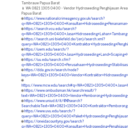
Tambrauw Papua Barat
📱 WA 0821 1305 0400 - Vendor Hydroseeding Penghijauan Are
Papua Barat
🌐
https://www.nationalcrimeagency.gov.uk/search?
q=WA+0821+1305+0400+Konsultan+Hidroseeding+Penanaman
🌐
https://search.vcu.edu/search?
q=WA+0821+1305+0400+Jasa+Hidroseeding+Lahan+Tambang+
🌐
https://search.uni-bielefeld.de/(en)/search.xml?
query=WA+0821+1305+0400+Kontraktor+Hydroseeding+Penghi
🌐
https://uwm.edu/search/?
q=WA+0821+1305+0400+Jasa+Hydroseeding+Land+Scaping+Hi
🌐
https://uu.edu/search.cfm?
q=WA+0821+1305+0400+Perusahaan+Hydroseeding+Stabilisasi
🌐
https://dda.gov.in/search/node?
keys=WA+0821+1305+0400+Vendor+Kontraktor+Hidroseeding+S
🌐
https://www.mcw.edu/search#q=WA+0821+1305+0400+Jasa+Hi
🌐
https://www.ombudsman.hk/searchresult/?
text=WA+0821+1305+0400+Vendor+Pemborong+Hydroseeding+S
🌐
https://www.uniud.it/it/@@search?
SearchableText=WA+0821+1305+0400+Kontraktor+Pemborong+
🌐
https://www.uvu.edu/search/?
query=WA+0821+1305+0400+Paket+Hydroseeding+Penghijauan
🌐
https://oneidacountyny.gov/search?
q=WA+0821+1305+0400+Konsultan+Hydroseeding+Penghijaua