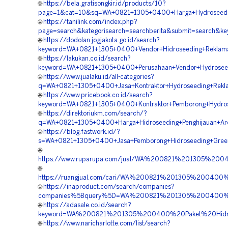
🌐
https://bela.gratisongkir.id/products/10?
page=1&cat=10&sq=WA+0821+1305+0400+Harga+Hydroseedi
🌐
https://tanilink.com/index.php?
page=search&kategorisearch=searchberita&submit=search&
🌐
https://dodolan.jogjakota.go.id/search?
keyword=WA+0821+1305+0400+Vendor+Hidroseeding+Reklam
🌐
https://lakukan.co.id/search?
keyword=WA+0821+1305+0400+Perusahaan+Vendor+Hydroseedi
🌐
https://www.jualaku.id/all-categories?
q=WA+0821+1305+0400+Jasa+Kontraktor+Hydroseeding+Rekl
🌐
https://www.pricebook.co.id/search?
keyword=WA+0821+1305+0400+Kontraktor+Pemborong+Hydro
🌐
https://direktoriukm.com/search/?
q=WA+0821+1305+0400+Harga+Hidroseeding+Penghijauan+Ar
🌐
https://blog.fastwork.id/?
s=WA+0821+1305+0400+Jasa+Pemborong+Hidroseeding+Green
🌐
https://www.ruparupa.com/jual/WA%200821%201305%20
🌐
https://ruangjual.com/cari/WA%200821%201305%20040
🌐
https://inaproduct.com/search/companies?
companies%5Bquery%5D=WA%200821%201305%200400%2
🌐
https://adasale.co.id/search?
keyword=WA%200821%201305%200400%20Paket%20Hidro
🌐
https://www.naricharlotte.com/list/search?