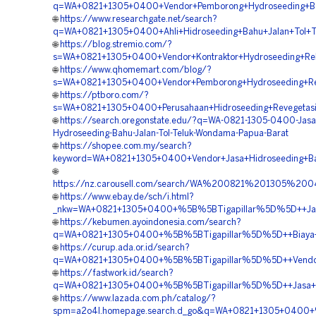
q=WA+0821+1305+0400+Vendor+Pemborong+Hydroseeding+Ba
🌐
https://www.researchgate.net/search?
q=WA+0821+1305+0400+Ahli+Hidroseeding+Bahu+Jalan+Tol+
🌐
https://blog.stremio.com/?
s=WA+0821+1305+0400+Vendor+Kontraktor+Hydroseeding+Re
🌐
https://www.qhomemart.com/blog/?
s=WA+0821+1305+0400+Vendor+Pemborong+Hydroseeding+Re
🌐
https://ptboro.com/?
s=WA+0821+1305+0400+Perusahaan+Hidroseeding+Revegetas
🌐
https://search.oregonstate.edu/?q=WA-0821-1305-0400-Jasa
Hydroseeding-Bahu-Jalan-Tol-Teluk-Wondama-Papua-Barat
🌐
https://shopee.com.my/search?
keyword=WA+0821+1305+0400+Vendor+Jasa+Hidroseeding+Ba
🌐
https://nz.carousell.com/search/WA%200821%201305%20
🌐
https://www.ebay.de/sch/i.html?
_nkw=WA+0821+1305+0400+%5B%5BTigapillar%5D%5D++Jasa+K
🌐
https://kebumen.ayoindonesia.com/search?
q=WA+0821+1305+0400+%5B%5BTigapillar%5D%5D++Biaya+Jas
🌐
https://curup.ada.or.id/search?
q=WA+0821+1305+0400+%5B%5BTigapillar%5D%5D++Vendor+Ko
🌐
https://fastwork.id/search?
q=WA+0821+1305+0400+%5B%5BTigapillar%5D%5D++Jasa+Hydr
🌐
https://www.lazada.com.ph/catalog/?
spm=a2o4l.homepage.search.d_go&q=WA+0821+1305+0400+%5