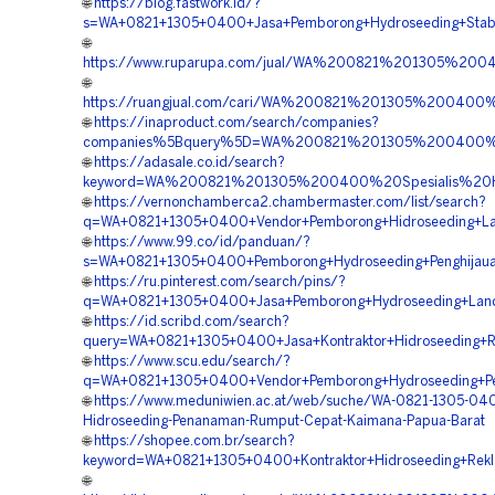
🌐
https://blog.fastwork.id/?
s=WA+0821+1305+0400+Jasa+Pemborong+Hydroseeding+Stabil
🌐
https://www.ruparupa.com/jual/WA%200821%201305%20
🌐
https://ruangjual.com/cari/WA%200821%201305%20040
🌐
https://inaproduct.com/search/companies?
companies%5Bquery%5D=WA%200821%201305%200400%2
🌐
https://adasale.co.id/search?
keyword=WA%200821%201305%200400%20Spesialis%20Hi
🌐
https://vernonchamberca2.chambermaster.com/list/search?
q=WA+0821+1305+0400+Vendor+Pemborong+Hidroseeding+Lan
🌐
https://www.99.co/id/panduan/?
s=WA+0821+1305+0400+Pemborong+Hydroseeding+Penghijaua
🌐
https://ru.pinterest.com/search/pins/?
q=WA+0821+1305+0400+Jasa+Pemborong+Hydroseeding+Land
🌐
https://id.scribd.com/search?
query=WA+0821+1305+0400+Jasa+Kontraktor+Hidroseeding+R
🌐
https://www.scu.edu/search/?
q=WA+0821+1305+0400+Vendor+Pemborong+Hydroseeding+Pen
🌐
https://www.meduniwien.ac.at/web/suche/WA-0821-1305-04
Hidroseeding-Penanaman-Rumput-Cepat-Kaimana-Papua-Barat
🌐
https://shopee.com.br/search?
keyword=WA+0821+1305+0400+Kontraktor+Hidroseeding+Rek
🌐