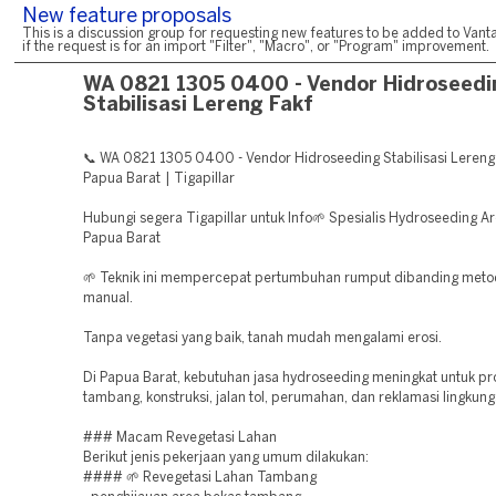
New feature proposals
This is a discussion group for requesting new features to be added to Vanta
if the request is for an import "Filter", "Macro", or "Program" improvement.
WA 0821 1305 0400 - Vendor Hidroseedi
Stabilisasi Lereng Fakf
📞 WA 0821 1305 0400 - Vendor Hidroseeding Stabilisasi Lereng
Papua Barat | Tigapillar
Hubungi segera Tigapillar untuk Info🌱 Spesialis Hydroseeding Ar
Papua Barat
🌱 Teknik ini mempercepat pertumbuhan rumput dibanding met
manual.
Tanpa vegetasi yang baik, tanah mudah mengalami erosi.
Di Papua Barat, kebutuhan jasa hydroseeding meningkat untuk pr
tambang, konstruksi, jalan tol, perumahan, dan reklamasi lingkung
### Macam Revegetasi Lahan
Berikut jenis pekerjaan yang umum dilakukan:
#### 🌱 Revegetasi Lahan Tambang