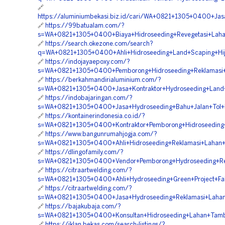
🔗
https://aluminiumbekasi.biz.id/cari/WA+0821+1305+0400+Jas
🔗
https://99batualam.com/?
s=WA+0821+1305+0400+Biaya+Hidroseeding+Revegetasi+Laha
🔗
https://search.okezone.com/search?
q=WA+0821+1305+0400+Ahli+Hidroseeding+Land+Scaping+Hij
🔗
https://indojayaepoxy.com/?
s=WA+0821+1305+0400+Pemborong+Hidroseeding+Reklamasi+
🔗
https://berkahmandirialuminium.com/?
s=WA+0821+1305+0400+Jasa+Kontraktor+Hydroseeding+Land+
🔗
https://indobajaringan.com/?
s=WA+0821+1305+0400+Jasa+Hydroseeding+Bahu+Jalan+Tol+
🔗
https://kontainerindonesia.co.id/?
s=WA+0821+1305+0400+Kontraktor+Pemborong+Hidroseeding
🔗
https://www.bangunrumahjogja.com/?
s=WA+0821+1305+0400+Ahli+Hidroseeding+Reklamasi+Lahan
🔗
https://dlingofamily.com/?
s=WA+0821+1305+0400+Vendor+Pemborong+Hydroseeding+Rev
🔗
https://citraartwelding.com/?
s=WA+0821+1305+0400+Ahli+Hydroseeding+Green+Project+Fa
🔗
https://citraartwelding.com/?
s=WA+0821+1305+0400+Jasa+Hydroseeding+Reklamasi+Lahan
🔗
https://bajakubaja.com/?
s=WA+0821+1305+0400+Konsultan+Hidroseeding+Lahan+Tamb
🔗
https://iklan.bekas.com/search-listings/?