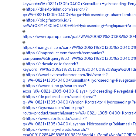
keyword=WA+0821+1305+0400+Konsultan+Hydroseeding+Pengh
🌐
https://direktoriukm.com/search/?
q=WA+0821+1305+0400+Harga+Hidroseeding+Lahan+Tambang
🌐
https://blog.fastwork.id/?
s=WA+0821+1305+0400+Ahli+Hydroseeding+Penghijauan+Area
🌐
https://www.ruparupa.com/jual/WA%200821%201305%20
🌐
https://ruangjual.com/cari/WA%200821%201305%200400
🌐
https://inaproduct.com/search/companies?
companies%5Bquery%5D=WA%200821%201305%200400%20
🌐
https://adasale.co.id/search?
keyword=WA%200821%201305%200400%20Biaya%20Hidro
🌐
https://www.tavareschamber.com/list/search?
q=WA+0821+1305+0400+Konsultan+Hydroseeding+Revegetasi+
🌐
https://www.notino.gr/search.asp?
exps=WA+0821+1305+0400+Biaya+Hydroseeding+Revegetasi+L
🌐
https://de.pinterest.com/search/pins/?
q=WA+0821+1305+0400+Vendor+Kontraktor+Hydroseeding+Pen
🌐
https://bysimaa.com/index.php?
route=product/search&search=WA+0821+1305+0400+Kontrakto
🌐
https://www.cabrillo.edu/search/?
q=WA+0821+1305+0400+Layanan+Hidroseeding+Reklamasi+Ta
🌐
https://www.maryville.edu/search/?
cx=009102854898985101982%3Aorl4au7dm6g&cof=FORID%