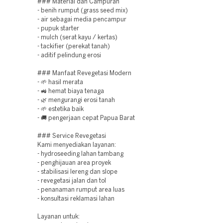
### Material dan Campuran
- benih rumput (grass seed mix)
- air sebagai media pencampur
- pupuk starter
- mulch (serat kayu / kertas)
- tackifier (perekat tanah)
- aditif pelindung erosi
### Manfaat Revegetasi Modern
- 🌱 hasil merata
- 🚜 hemat biaya tenaga
- 🌿 mengurangi erosi tanah
- 🌱 estetika baik
- 🚚 pengerjaan cepat Papua Barat
### Service Revegetasi
Kami menyediakan layanan:
- hydroseeding lahan tambang
- penghijauan area proyek
- stabilisasi lereng dan slope
- revegetasi jalan dan tol
- penanaman rumput area luas
- konsultasi reklamasi lahan
Layanan untuk: