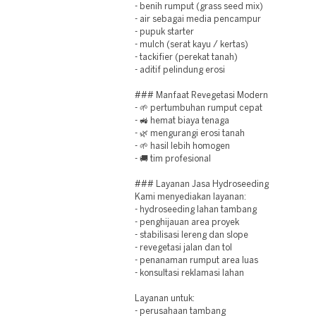
- benih rumput (grass seed mix)
- air sebagai media pencampur
- pupuk starter
- mulch (serat kayu / kertas)
- tackifier (perekat tanah)
- aditif pelindung erosi
### Manfaat Revegetasi Modern
- 🌱 pertumbuhan rumput cepat
- 🚜 hemat biaya tenaga
- 🌿 mengurangi erosi tanah
- 🌱 hasil lebih homogen
- 🚚 tim profesional
### Layanan Jasa Hydroseeding
Kami menyediakan layanan:
- hydroseeding lahan tambang
- penghijauan area proyek
- stabilisasi lereng dan slope
- revegetasi jalan dan tol
- penanaman rumput area luas
- konsultasi reklamasi lahan
Layanan untuk:
- perusahaan tambang