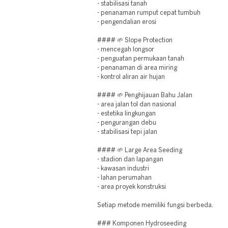
- stabilisasi tanah
- penanaman rumput cepat tumbuh
- pengendalian erosi
#### 🌱 Slope Protection
- mencegah longsor
- penguatan permukaan tanah
- penanaman di area miring
- kontrol aliran air hujan
#### 🌱 Penghijauan Bahu Jalan
- area jalan tol dan nasional
- estetika lingkungan
- pengurangan debu
- stabilisasi tepi jalan
#### 🌱 Large Area Seeding
- stadion dan lapangan
- kawasan industri
- lahan perumahan
- area proyek konstruksi
Setiap metode memiliki fungsi berbeda.
### Komponen Hydroseeding