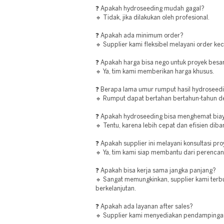
❓ Apakah hydroseeding mudah gagal?
🔹 Tidak, jika dilakukan oleh profesional.
❓ Apakah ada minimum order?
🔹 Supplier kami fleksibel melayani order ke
❓ Apakah harga bisa nego untuk proyek besa
🔹 Ya, tim kami memberikan harga khusus.
❓ Berapa lama umur rumput hasil hydroseed
🔹 Rumput dapat bertahan bertahun-tahun d
❓ Apakah hydroseeding bisa menghemat bia
🔹 Tentu, karena lebih cepat dan efisien di
❓ Apakah supplier ini melayani konsultasi pr
🔹 Ya, tim kami siap membantu dari perencan
❓ Apakah bisa kerja sama jangka panjang?
🔹 Sangat memungkinkan, supplier kami terb
berkelanjutan.
❓ Apakah ada layanan after sales?
🔹 Supplier kami menyediakan pendampinga