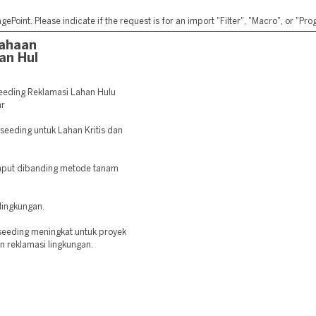
ePoint. Please indicate if the request is for an import "Filter", "Macro", or "P
sahaan
an Hul
eeding Reklamasi Lahan Hulu
ar
seeding untuk Lahan Kritis dan
mput dibanding metode tanam
lingkungan.
seeding meningkat untuk proyek
an reklamasi lingkungan.
: