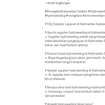
- ramah lingkungan
#RevegetasiKalimantan Selatan #Hydroseed
#hydroseeding #revegetasi #environmentpro
❓ FAQ Seputar Layanan di Kalimantan Selata
❓ Apa itu supplier hydroseeding di Kalimanta
🔹 Supplier hydroseeding adalah yang men
untuk kebutuhan penghijauan di Kalimantan S
bahan dan hasil tumbuh optimal.
❓ Kisaran biaya hydroseeding di Kalimantan 
🔹 Biaya tergantung luas lahan, jenis benih, d
memberikan harga transparan.
❓ Apakah supplier hydroseeding di Kalimanta
🔹 Ya, supplier kami melayani pengiriman da
tim profesional.
❓ Berapa lama hasil hydroseeding mulai tum
🔹 Umumnya, rumput mulai tumbuh dalam 5-10
dan perawatan.
❓ Apakah hydroseeding tahan lama?