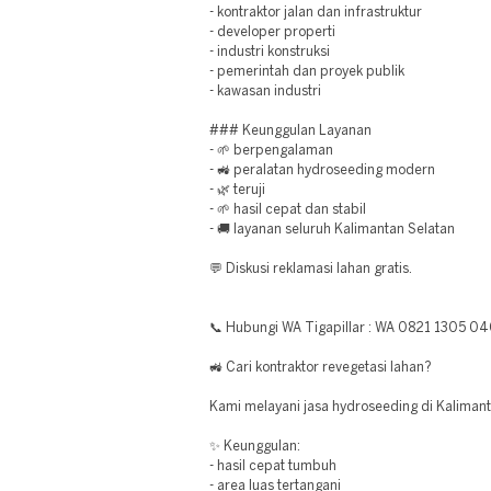
- kontraktor jalan dan infrastruktur
- developer properti
- industri konstruksi
- pemerintah dan proyek publik
- kawasan industri
### Keunggulan Layanan
- 🌱 berpengalaman
- 🚜 peralatan hydroseeding modern
- 🌿 teruji
- 🌱 hasil cepat dan stabil
- 🚚 layanan seluruh Kalimantan Selatan
💬 Diskusi reklamasi lahan gratis.
📞 Hubungi WA Tigapillar : WA 0821 1305 0
🚜 Cari kontraktor revegetasi lahan?
Kami melayani jasa hydroseeding di Kalimant
✨ Keunggulan:
- hasil cepat tumbuh
- area luas tertangani