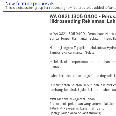
New feature proposals
This is a discussion group for requesting new features to be added to Vantag
WA 0821 1305 0400 - Peru
Hidroseeding Reklamasi Lah
💎 WA 0821 1305 0400 - Perusahaan Hidros
Sungai Tengah Kalimantan Selatan | Tigapill
Hubungi segera Tigapillar untuk Info🌿 Hydro
Tambang di Kalimantan Selatan
🌱 Teknik ini mempercepat pertumbuhan ru
manual.
Lahan terbuka rentan longsor dan degradasi 
Di Kalimantan Selatan, kebutuhan jasa hydro
tambang, konstruksi, jalan tol, perumahan, d
### Macam Revegetasi Lahan
Berikut jenis pekerjaan yang umum dilakukan
#### 🌱 Revegetasi Lahan Tambang
- penghijauan area bekas tambang