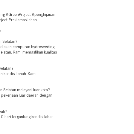
ing #GreenProject #penghijauan
ject #reklamasilahan
n
n Selatan?
yediakan campuran hydroseeding
elatan. Kami memastikan kualitas
Selatan?
an kondisi tanah. Kami
n Selatan melayani luar kota?
n pekerjaan luar daerah dengan
buh?
 hari tergantung kondisi lahan