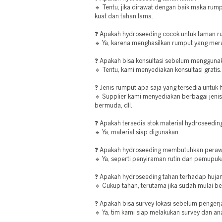
🔹 Tentu, jika dirawat dengan baik maka ru
kuat dan tahan lama.
❓ Apakah hydroseeding cocok untuk taman 
🔹 Ya, karena menghasilkan rumput yang mer
❓ Apakah bisa konsultasi sebelum mengguna
🔹 Tentu, kami menyediakan konsultasi gratis.
❓ Jenis rumput apa saja yang tersedia untuk
🔹 Supplier kami menyediakan berbagai jenis
bermuda, dll.
❓ Apakah tersedia stok material hydroseedin
🔹 Ya, material siap digunakan.
❓ Apakah hydroseeding membutuhkan peraw
🔹 Ya, seperti penyiraman rutin dan pemupuk
❓ Apakah hydroseeding tahan terhadap huja
🔹 Cukup tahan, terutama jika sudah mulai b
❓ Apakah bisa survey lokasi sebelum penger
🔹 Ya, tim kami siap melakukan survey dan ana