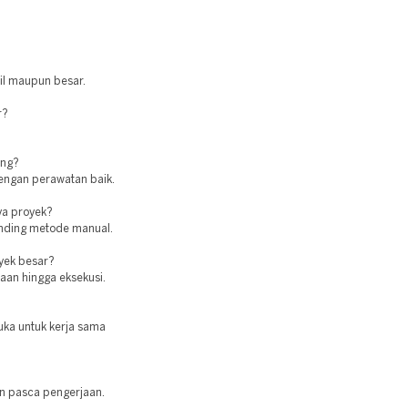
cil maupun besar.
r?
ing?
engan perawatan baik.
ya proyek?
banding metode manual.
oyek besar?
aan hingga eksekusi.
uka untuk kerja sama
n pasca pengerjaan.