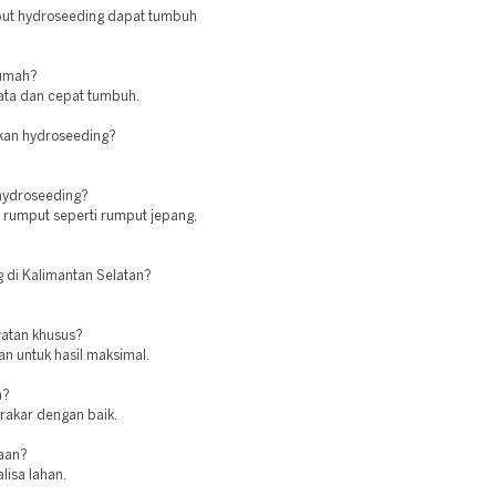
mput hydroseeding dapat tumbuh
rumah?
ata dan cepat tumbuh.
kan hydroseeding?
 hydroseeding?
 rumput seperti rumput jepang,
g di Kalimantan Selatan?
atan khusus?
an untuk hasil maksimal.
n?
erakar dengan baik.
jaan?
lisa lahan.