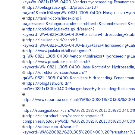
key=WA+0821+1305+0400+Vendor+Hydroseeding+Penanaman+
🌐
https://bela.gratisongkir.id/products/10?
page=1&cat=10&sq=WA+0821+1305+0400+Harga+Jasa+Hydrosee
🌐
https://tanilink.com/index.php?
page=search&kategorisearch=searchberita&submit=search&
🌐
https://dodolan.jogjakota.go.id/search?
keyword=WA+0821+1305+0400+Konsultan+Hidroseeding+Stabil
🌐
https://lakukan.co.id/search?
keyword=WA+0821+1305+0400+Biaya+Jasa+Hidroseeding+Lah
🌐
https://www.jualaku.id/all-categories?
q=WA+0821+1305+0400+Vendor+Kontraktor+Hydroseeding+La
🌐
https://www.pricebook.co.id/search?
keyword=WA+0821+1305+0400+Jasa+Kontraktor+Hydroseedin
🌐
https://direktoriukm.com/search/?
q=WA+0821+1305+0400+Konsultan+Hidroseeding+Penanaman
🌐
https://blog.fastwork.id/?
s=WA+0821+1305+0400+Harga+Jasa+Hydroseeding+Reklamas
🌐
https://www.ruparupa.com/jual/WA%200821%201305%20
🌐
https://ruangjual.com/cari/WA%200821%201305%20040
🌐
https://inaproduct.com/search/companies?
companies%5Bquery%5D=WA%200821%201305%200400%20V
🌐
https://adasale.co.id/search?
keyword=WA%200821%201305%200400%20Perusahaan%20H