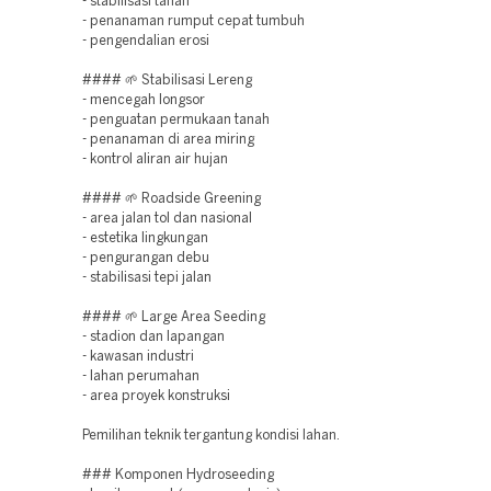
- stabilisasi tanah
- penanaman rumput cepat tumbuh
- pengendalian erosi
#### 🌱 Stabilisasi Lereng
- mencegah longsor
- penguatan permukaan tanah
- penanaman di area miring
- kontrol aliran air hujan
#### 🌱 Roadside Greening
- area jalan tol dan nasional
- estetika lingkungan
- pengurangan debu
- stabilisasi tepi jalan
#### 🌱 Large Area Seeding
- stadion dan lapangan
- kawasan industri
- lahan perumahan
- area proyek konstruksi
Pemilihan teknik tergantung kondisi lahan.
### Komponen Hydroseeding