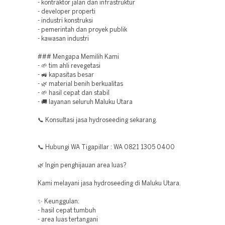
- kontraktor jalan dan infrastruktur
- developer properti
- industri konstruksi
- pemerintah dan proyek publik
- kawasan industri
### Mengapa Memilih Kami
- 🌱 tim ahli revegetasi
- 🚜 kapasitas besar
- 🌿 material benih berkualitas
- 🌱 hasil cepat dan stabil
- 🚚 layanan seluruh Maluku Utara
📞 Konsultasi jasa hydroseeding sekarang.
📞 Hubungi WA Tigapillar : WA 0821 1305 0400
🌿 Ingin penghijauan area luas?
Kami melayani jasa hydroseeding di Maluku Utara.
✨ Keunggulan:
- hasil cepat tumbuh
- area luas tertangani