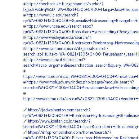
🌐
https://hochschule-burgenland.at/suche/?
tx_solr%5Bq%5D=WA+0821+1305+0400+Harga+Jasa+Hidroseedi
🌐
https://www.uic.edu/search?
q=WA+0821+1305+0400+Spesialis+Hidroseeding+Revegetasi+
🌐
https://www.uncsa.edu/search.aspx?
q=WA+0821+1305+0400+Konsultan+Hydroseeding+Revegetasi
🌐
https://www.wesleyan.edu/search/?
q=WA+0821+1305+0400+Kontraktor+Pemborong+Hydroseeding
🌐
https://www.santannapisa.it/it/global-search?
search_api_fulltext=WA+0821+1305+0400+Perusahaan+Jasa+H
🌐
https://www.unipa.it/cerca.html?
searchMacro=argomenti&searchaction=search&query=WA+0821
🌐
https://www.fit.edu/#stq=WA+0821+1305+0400+Perusahaan+Hi
🌐
https://www.moh.gov.my/index.php/pages/module_search?
search=WA+0821+1305+0400+Perusahaan+Jasa+Hidroseeding+
🌐
https://www.enmu.edu/#stq=WA+0821+1305+0400+Vendor+Hyd
🔗
https://jadwalnonton.com/search?
q=WA+0821+1305+0400+Kontraktor+Hydroseeding+Stabilisasi
🔗
https://www.kontan.co.id/search/?
search=WA+0821+1305+0400+Jasa+Kontraktor+Hidroseeding+
🔗
https://infopromodiskon.com/home/search/?
q=WA+0821+1305+0400+Biaya+Jasa+Hidroseeding+Reklamasi+