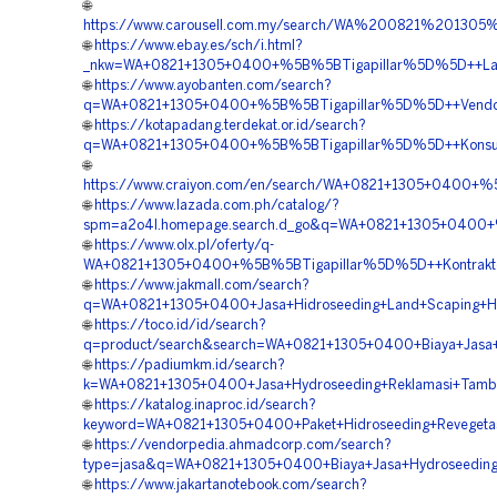
🌐
https://www.carousell.com.my/search/WA%200821%2013
🌐
https://www.ebay.es/sch/i.html?
_nkw=WA+0821+1305+0400+%5B%5BTigapillar%5D%5D++Layan
🌐
https://www.ayobanten.com/search?
q=WA+0821+1305+0400+%5B%5BTigapillar%5D%5D++Vendor+P
🌐
https://kotapadang.terdekat.or.id/search?
q=WA+0821+1305+0400+%5B%5BTigapillar%5D%5D++Konsulta
🌐
https://www.craiyon.com/en/search/WA+0821+1305+0400+%5
🌐
https://www.lazada.com.ph/catalog/?
spm=a2o4l.homepage.search.d_go&q=WA+0821+1305+0400+%5
🌐
https://www.olx.pl/oferty/q-
WA+0821+1305+0400+%5B%5BTigapillar%5D%5D++Kontraktor
🌐
https://www.jakmall.com/search?
q=WA+0821+1305+0400+Jasa+Hidroseeding+Land+Scaping+Hi
🌐
https://toco.id/id/search?
q=product/search&search=WA+0821+1305+0400+Biaya+Jasa+H
🌐
https://padiumkm.id/search?
k=WA+0821+1305+0400+Jasa+Hydroseeding+Reklamasi+Tamb
🌐
https://katalog.inaproc.id/search?
keyword=WA+0821+1305+0400+Paket+Hidroseeding+Revegeta
🌐
https://vendorpedia.ahmadcorp.com/search?
type=jasa&q=WA+0821+1305+0400+Biaya+Jasa+Hydroseeding+
🌐
https://www.jakartanotebook.com/search?