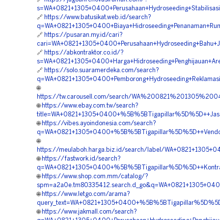
s=WA+0821+1305+0400+Perusahaan+Hydroseeding+Stabilisas
🔗
https://www.batusikat.web.id/search?
q=WA+0821+1305+0400+Biaya+Hidroseeding+Penanaman+Rum
🔗
https://pusaran.my.id/cari?
cari=WA+0821+1305+0400+Perusahaan+Hydroseeding+Bahu+Ja
🔗
https://abkontraktor.co.id/?
s=WA+0821+1305+0400+Harga+Hidroseeding+Penghijauan+Are
🔗
https://solo.suaramerdeka.com/search?
q=WA+0821+1305+0400+Pemborong+Hydroseeding+Reklamasi
🌐
https://tw.carousell.com/search/WA%200821%201305%2
🌐
https://www.ebay.com.tw/search?
title=WA+0821+1305+0400+%5B%5BTigapillar%5D%5D++Jasa+
🌐
https://vibes.ayoindonesia.com/search?
q=WA+0821+1305+0400+%5B%5BTigapillar%5D%5D++Vendor+P
🌐
https://meulaboh.harga.biz.id/search/label/WA+0821+1305
🌐
https://fastwork.id/search?
q=WA+0821+1305+0400+%5B%5BTigapillar%5D%5D++Kontrakt
🌐
https://www.shop.com.mm/catalog/?
spm=a2a0e.tm80335412.search.d_go&q=WA+0821+1305+0400+
🌐
https://www.letgo.com/arama?
query_text=WA+0821+1305+0400+%5B%5BTigapillar%5D%5D++
🌐
https://www.jakmall.com/search?