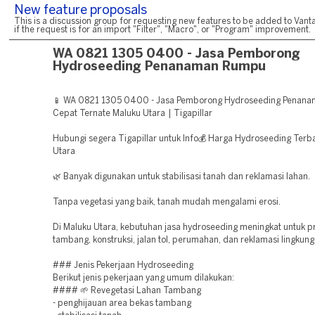
New feature proposals
This is a discussion group for requesting new features to be added to Vanta
if the request is for an import "Filter", "Macro", or "Program" improvement.
WA 0821 1305 0400 - Jasa Pemborong
Hydroseeding Penanaman Rumpu
📱 WA 0821 1305 0400 - Jasa Pemborong Hydroseeding Penan
Cepat Ternate Maluku Utara | Tigapillar
Hubungi segera Tigapillar untuk Info💰 Harga Hydroseeding Terba
Utara
🌿 Banyak digunakan untuk stabilisasi tanah dan reklamasi lahan.
Tanpa vegetasi yang baik, tanah mudah mengalami erosi.
Di Maluku Utara, kebutuhan jasa hydroseeding meningkat untuk p
tambang, konstruksi, jalan tol, perumahan, dan reklamasi lingkung
### Jenis Pekerjaan Hydroseeding
Berikut jenis pekerjaan yang umum dilakukan:
#### 🌱 Revegetasi Lahan Tambang
- penghijauan area bekas tambang