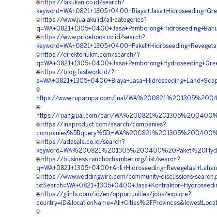
🌐
https://lakukan.co.id/search?
keyword=WA+0821+1305+0400+Biaya+Jasa+Hidroseeding+Gree
🌐
https://www.jualaku.id/all-categories?
q=WA+0821+1305+0400+Jasa+Pemborong+Hidroseeding+Bahu+J
🌐
https://www.pricebook.co.id/search?
keyword=WA+0821+1305+0400+Paket+Hidroseeding+Revegetas
🌐
https://direktoriukm.com/search/?
q=WA+0821+1305+0400+Jasa+Pemborong+Hydroseeding+Green
🌐
https://blog.fastwork.id/?
s=WA+0821+1305+0400+Biaya+Jasa+Hidroseeding+Land+Scapi
🌐
https://www.ruparupa.com/jual/WA%200821%201305%20
🌐
https://ruangjual.com/cari/WA%200821%201305%20040
🌐
https://inaproduct.com/search/companies?
companies%5Bquery%5D=WA%200821%201305%200400%20
🌐
https://adasale.co.id/search?
keyword=WA%200821%201305%200400%20Paket%20Hydro
🌐
https://business.ranchochamber.org/list/search?
q=WA+0821+1305+0400+Ahli+Hidroseeding+Revegetasi+Lahan
🌐
https://www.weddingwire.com/community-discussions-search
txtSearch=WA+0821+1305+0400+Jasa+Kontraktor+Hydroseedin
🌐
https://glints.com/id/en/opportunities/jobs/explore?
country=ID&locationName=All+Cities%2FProvinces&lowestLocat
🌐