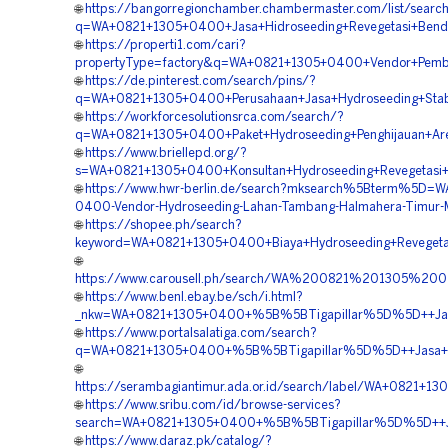
🌐
https://bangorregionchamber.chambermaster.com/list/searc
q=WA+0821+1305+0400+Jasa+Hidroseeding+Revegetasi+Bend
🌐
https://properti1.com/cari?
propertyType=factory&q=WA+0821+1305+0400+Vendor+Pembor
🌐
https://de.pinterest.com/search/pins/?
q=WA+0821+1305+0400+Perusahaan+Jasa+Hydroseeding+Stabi
🌐
https://workforcesolutionsrca.com/search/?
q=WA+0821+1305+0400+Paket+Hydroseeding+Penghijauan+Ar
🌐
https://www.briellepd.org/?
s=WA+0821+1305+0400+Konsultan+Hydroseeding+Revegetasi
🌐
https://www.hwr-berlin.de/search?mksearch%5Bterm%5D=W
0400-Vendor-Hydroseeding-Lahan-Tambang-Halmahera-Timur-M
🌐
https://shopee.ph/search?
keyword=WA+0821+1305+0400+Biaya+Hydroseeding+Revegeta
🌐
https://www.carousell.ph/search/WA%200821%201305%2
🌐
https://www.benl.ebay.be/sch/i.html?
_nkw=WA+0821+1305+0400+%5B%5BTigapillar%5D%5D++Jasa+
🌐
https://www.portalsalatiga.com/search?
q=WA+0821+1305+0400+%5B%5BTigapillar%5D%5D++Jasa+Kont
🌐
https://serambagiantimur.ada.or.id/search/label/WA+0821+
🌐
https://www.sribu.com/id/browse-services?
search=WA+0821+1305+0400+%5B%5BTigapillar%5D%5D++Jasa
🌐
https://www.daraz.pk/catalog/?