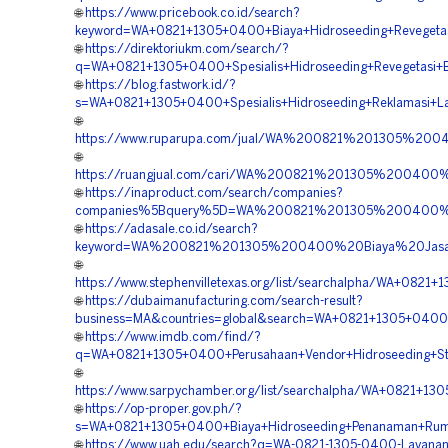
🌐
https://www.pricebook.co.id/search?
keyword=WA+0821+1305+0400+Biaya+Hidroseeding+Revegetas
🌐
https://direktoriukm.com/search/?
q=WA+0821+1305+0400+Spesialis+Hidroseeding+Revegetasi+
🌐
https://blog.fastwork.id/?
s=WA+0821+1305+0400+Spesialis+Hidroseeding+Reklamasi+La
🌐
https://www.ruparupa.com/jual/WA%200821%201305%20
🌐
https://ruangjual.com/cari/WA%200821%201305%20040
🌐
https://inaproduct.com/search/companies?
companies%5Bquery%5D=WA%200821%201305%200400%20
🌐
https://adasale.co.id/search?
keyword=WA%200821%201305%200400%20Biaya%20Jasa%2
🌐
https://www.stephenvilletexas.org/list/searchalpha/WA+082
🌐
https://dubaimanufacturing.com/search-result?
business=MA&countries=global&search=WA+0821+1305+0400+K
🌐
https://www.imdb.com/find/?
q=WA+0821+1305+0400+Perusahaan+Vendor+Hidroseeding+Stab
🌐
https://www.sarpychamber.org/list/searchalpha/WA+0821+13
🌐
https://op-proper.gov.ph/?
s=WA+0821+1305+0400+Biaya+Hidroseeding+Penanaman+Rump
🌐
https://www.uah.edu/search?q=WA-0821-1305-0400-Layanan