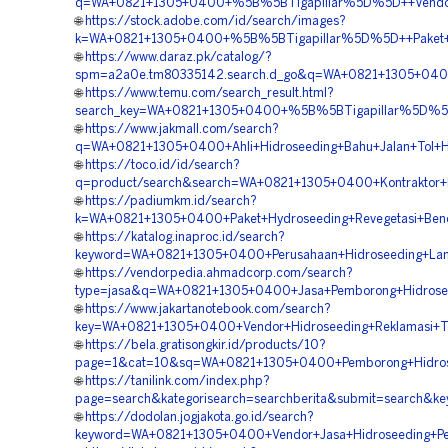
q=WA+0821+1305+0400+%5B%5BTigapillar%5D%5D++Vendor+P
🌐
https://stock.adobe.com/id/search/images?
k=WA+0821+1305+0400+%5B%5BTigapillar%5D%5D++Paket+Hid
🌐
https://www.daraz.pk/catalog/?
spm=a2a0e.tm80335142.search.d_go&q=WA+0821+1305+0400
🌐
https://www.temu.com/search_result.html?
search_key=WA+0821+1305+0400+%5B%5BTigapillar%5D%5D++
🌐
https://www.jakmall.com/search?
q=WA+0821+1305+0400+Ahli+Hidroseeding+Bahu+Jalan+Tol+H
🌐
https://toco.id/id/search?
q=product/search&search=WA+0821+1305+0400+Kontraktor+P
🌐
https://padiumkm.id/search?
k=WA+0821+1305+0400+Paket+Hydroseeding+Revegetasi+Bend
🌐
https://katalog.inaproc.id/search?
keyword=WA+0821+1305+0400+Perusahaan+Hidroseeding+Land
🌐
https://vendorpedia.ahmadcorp.com/search?
type=jasa&q=WA+0821+1305+0400+Jasa+Pemborong+Hidroseedi
🌐
https://www.jakartanotebook.com/search?
key=WA+0821+1305+0400+Vendor+Hidroseeding+Reklamasi+T
🌐
https://bela.gratisongkir.id/products/10?
page=1&cat=10&sq=WA+0821+1305+0400+Pemborong+Hidroseed
🌐
https://tanilink.com/index.php?
page=search&kategorisearch=searchberita&submit=search&k
🌐
https://dodolan.jogjakota.go.id/search?
keyword=WA+0821+1305+0400+Vendor+Jasa+Hidroseeding+Pen