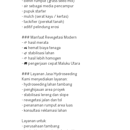
- benih rumput (grass seed mix)
- air sebagai media pencampur
- pupuk starter
- mulch (serat kayu / kertas)
- tackifier (perekat tanah)
- aditif pelindung erosi
### Manfaat Revegetasi Modern
- 🌱 hasil merata
- 🚜 hemat biaya tenaga
- 🌿 stabilisasi lahan
- 🌱 hasil lebih homogen
- 🚚 pengerjaan cepat Maluku Utara
### Layanan Jasa Hydroseeding
Kami menyediakan layanan:
- hydroseeding lahan tambang
- penghijauan area proyek
- stabilisasi lereng dan slope
- revegetasi jalan dan tol
- penanaman rumput area luas
- konsultasi reklamasi lahan
Layanan untuk:
- perusahaan tambang