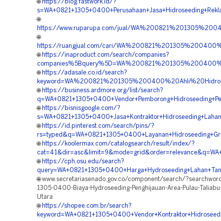
🌐
https://blog.fastwork.id/?
s=WA+0821+1305+0400+Perusahaan+Jasa+Hidroseeding+Rekla
🌐
https://www.ruparupa.com/jual/WA%200821%201305%20
🌐
https://ruangjual.com/cari/WA%200821%201305%20040
🌐
https://inaproduct.com/search/companies?
companies%5Bquery%5D=WA%200821%201305%200400%20
🌐
https://adasale.co.id/search?
keyword=WA%200821%201305%200400%20Ahli%20Hidrose
🌐
https://business.ardmore.org/list/search?
q=WA+0821+1305+0400+Vendor+Pemborong+Hidroseeding+Peng
🌐
https://bisnisgoogle.com/?
s=WA+0821+1305+0400+Jasa+Kontraktor+Hidroseeding+Lahan
🌐
https://id.pinterest.com/search/pins/?
rs=typed&q=WA+0821+1305+0400+Layanan+Hidroseeding+Gree
🌐
https://koolermax.com/catalogsearch/result/index/?
cat=41&dir=asc&limit=9&mode=grid&order=relevance&q=WA+
🌐
https://cph.osu.edu/search?
query=WA+0821+1305+0400+Harga+Hydroseeding+Lahan+Tamb
🌐 www.secretariasenado.gov.co/component/search/?searchwo
1305-0400-Biaya-Hydroseeding-Penghijauan-Area-Pulau-Taliabu
Utara
🌐
https://shopee.com.br/search?
keyword=WA+0821+1305+0400+Vendor+Kontraktor+Hidroseeding