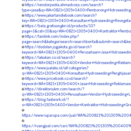
🌐
https://vendorpedia.ahmadcorp.com/search?
type=jasa&q=WA+0821+1305+0400+Pemborong+Hidroseeding+
🌐
https://www.jakartanotebook.com/search?
key=WA+0821+1305+0400+Konsultan+Hydroseeding+Revegetas
🌐
https://bela.gratisongkir.id/products/10?
page=1&cat=10&sq=WA+0821+1305+0400+Kontraktor+Pemboro
🌐
https://tanilink.com/index.php?
page=search&kategorisearch=searchberita&submit=search&
🌐
https://dodolan.jogjakota.go.id/search?
keyword=WA+0821+1305+0400+Perusahaan+Jasa+Hidroseeding
🌐
https://lakukan.co.id/search?
keyword=WA+0821+1305+0400+Vendor+Hidroseeding+Reklama
🌐
https://www.jualaku.id/all-categories?
q=WA+0821+1305+0400+Konsultan+Hydroseeding+Penghijauan
🌐
https://www.pricebook.co.id/search?
keyword=WA+0821+1305+0400+Jasa+Hidroseeding+Reklamasi
🌐
https://direktoriukm.com/search/?
q=WA+0821+1305+0400+Perusahaan+Vendor+Hydroseeding+L
🌐
https://blog.fastwork.id/?
s=WA+0821+1305+0400+Vendor+Kontraktor+Hidroseeding+Gree
🌐
https://www.ruparupa.com/jual/WA%200821%201305%200
🌐
https://ruangjual.com/cari/WA%200821%201305%20040