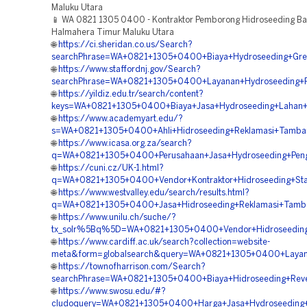
Maluku Utara
📱 WA 0821 1305 0400 - Kontraktor Pemborong Hidroseeding Bah
Halmahera Timur Maluku Utara
🌐
https://ci.sheridan.co.us/Search?
searchPhrase=WA+0821+1305+0400+Biaya+Hydroseeding+Gree
🌐
https://www.staffordnj.gov/Search?
searchPhrase=WA+0821+1305+0400+Layanan+Hydroseeding+Re
🌐
https://yildiz.edu.tr/search/content?
keys=WA+0821+1305+0400+Biaya+Jasa+Hydroseeding+Lahan+
🌐
https://www.academyart.edu/?
s=WA+0821+1305+0400+Ahli+Hidroseeding+Reklamasi+Tamba
🌐
https://www.icasa.org.za/search?
q=WA+0821+1305+0400+Perusahaan+Jasa+Hydroseeding+Pengh
🌐
https://cuni.cz/UK-1.html?
q=WA+0821+1305+0400+Vendor+Kontraktor+Hidroseeding+Stabi
🌐
https://www.westvalley.edu/search/results.html?
q=WA+0821+1305+0400+Jasa+Hidroseeding+Reklamasi+Tamba
🌐
https://www.unilu.ch/suche/?
tx_solr%5Bq%5D=WA+0821+1305+0400+Vendor+Hidroseeding+
🌐
https://www.cardiff.ac.uk/search?collection=website-
meta&form=globalsearch&query=WA+0821+1305+0400+Layanan
🌐
https://townofharrison.com/Search?
searchPhrase=WA+0821+1305+0400+Biaya+Hidroseeding+Reve
🌐
https://www.swosu.edu/#?
cludoquery=WA+0821+1305+0400+Harga+Jasa+Hydroseeding+R