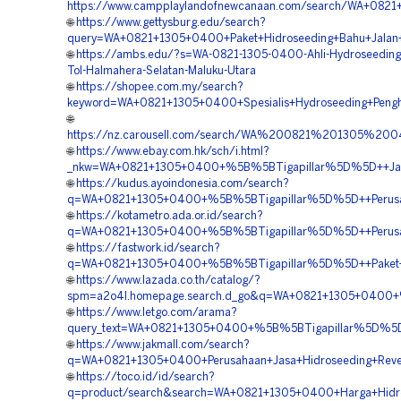
https://www.campplaylandofnewcanaan.com/search/WA+0821+
🌐
https://www.gettysburg.edu/search?
query=WA+0821+1305+0400+Paket+Hidroseeding+Bahu+Jalan+
🌐
https://ambs.edu/?s=WA-0821-1305-0400-Ahli-Hydroseeding-
Tol-Halmahera-Selatan-Maluku-Utara
🌐
https://shopee.com.my/search?
keyword=WA+0821+1305+0400+Spesialis+Hydroseeding+Penghi
🌐
https://nz.carousell.com/search/WA%200821%201305%2
🌐
https://www.ebay.com.hk/sch/i.html?
_nkw=WA+0821+1305+0400+%5B%5BTigapillar%5D%5D++Jasa+
🌐
https://kudus.ayoindonesia.com/search?
q=WA+0821+1305+0400+%5B%5BTigapillar%5D%5D++Perusahaa
🌐
https://kotametro.ada.or.id/search?
q=WA+0821+1305+0400+%5B%5BTigapillar%5D%5D++Perusahaa
🌐
https://fastwork.id/search?
q=WA+0821+1305+0400+%5B%5BTigapillar%5D%5D++Paket+Hi
🌐
https://www.lazada.co.th/catalog/?
spm=a2o4l.homepage.search.d_go&q=WA+0821+1305+0400+%5
🌐
https://www.letgo.com/arama?
query_text=WA+0821+1305+0400+%5B%5BTigapillar%5D%5D++V
🌐
https://www.jakmall.com/search?
q=WA+0821+1305+0400+Perusahaan+Jasa+Hidroseeding+Reveg
🌐
https://toco.id/id/search?
q=product/search&search=WA+0821+1305+0400+Harga+Hidrose