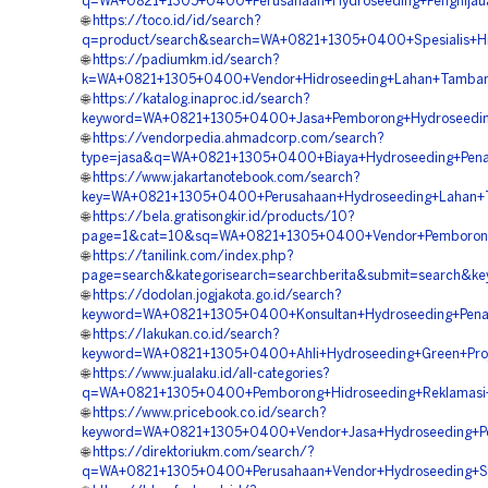
q=WA+0821+1305+0400+Perusahaan+Hydroseeding+Penghijaua
🌐
https://toco.id/id/search?
q=product/search&search=WA+0821+1305+0400+Spesialis+Hi
🌐
https://padiumkm.id/search?
k=WA+0821+1305+0400+Vendor+Hidroseeding+Lahan+Tambang
🌐
https://katalog.inaproc.id/search?
keyword=WA+0821+1305+0400+Jasa+Pemborong+Hydroseeding+
🌐
https://vendorpedia.ahmadcorp.com/search?
type=jasa&q=WA+0821+1305+0400+Biaya+Hydroseeding+Pena
🌐
https://www.jakartanotebook.com/search?
key=WA+0821+1305+0400+Perusahaan+Hydroseeding+Lahan+T
🌐
https://bela.gratisongkir.id/products/10?
page=1&cat=10&sq=WA+0821+1305+0400+Vendor+Pemborong+H
🌐
https://tanilink.com/index.php?
page=search&kategorisearch=searchberita&submit=search&k
🌐
https://dodolan.jogjakota.go.id/search?
keyword=WA+0821+1305+0400+Konsultan+Hydroseeding+Pena
🌐
https://lakukan.co.id/search?
keyword=WA+0821+1305+0400+Ahli+Hydroseeding+Green+Proje
🌐
https://www.jualaku.id/all-categories?
q=WA+0821+1305+0400+Pemborong+Hidroseeding+Reklamasi+
🌐
https://www.pricebook.co.id/search?
keyword=WA+0821+1305+0400+Vendor+Jasa+Hydroseeding+Pen
🌐
https://direktoriukm.com/search/?
q=WA+0821+1305+0400+Perusahaan+Vendor+Hydroseeding+Stab