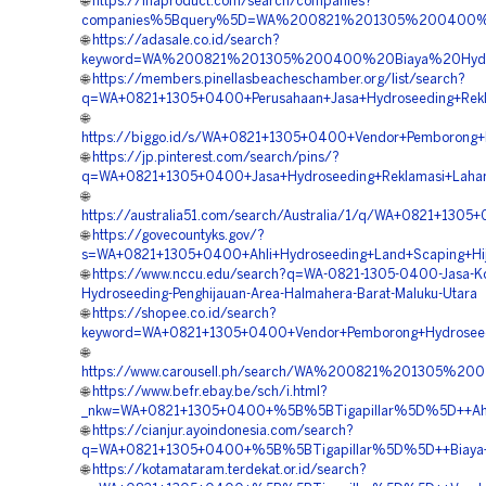
🌐
https://inaproduct.com/search/companies?
companies%5Bquery%5D=WA%200821%201305%200400%20Sp
🌐
https://adasale.co.id/search?
keyword=WA%200821%201305%200400%20Biaya%20Hydro
🌐
https://members.pinellasbeacheschamber.org/list/search?
q=WA+0821+1305+0400+Perusahaan+Jasa+Hydroseeding+Rekl
🌐
https://biggo.id/s/WA+0821+1305+0400+Vendor+Pemborong+
🌐
https://jp.pinterest.com/search/pins/?
q=WA+0821+1305+0400+Jasa+Hydroseeding+Reklamasi+Lahan
🌐
https://australia51.com/search/Australia/1/q/WA+0821+130
🌐
https://govecountyks.gov/?
s=WA+0821+1305+0400+Ahli+Hydroseeding+Land+Scaping+Hij
🌐
https://www.nccu.edu/search?q=WA-0821-1305-0400-Jasa-Ko
Hydroseeding-Penghijauan-Area-Halmahera-Barat-Maluku-Utara
🌐
https://shopee.co.id/search?
keyword=WA+0821+1305+0400+Vendor+Pemborong+Hydroseedi
🌐
https://www.carousell.ph/search/WA%200821%201305%2
🌐
https://www.befr.ebay.be/sch/i.html?
_nkw=WA+0821+1305+0400+%5B%5BTigapillar%5D%5D++Ahli+H
🌐
https://cianjur.ayoindonesia.com/search?
q=WA+0821+1305+0400+%5B%5BTigapillar%5D%5D++Biaya+Hy
🌐
https://kotamataram.terdekat.or.id/search?