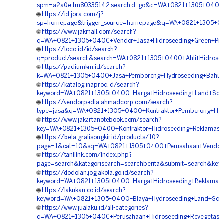
spm=a2a0e.tm80335142.search.d_go&q=WA+0821+1305+0400+
🌐
https://id.jora.com/j?
sp=homepage&trigger_source=homepage&q=WA+0821+1305+0
🌐
https://www.jakmall.com/search?
q=WA+0821+1305+0400+Vendor+Jasa+Hidroseeding+Green+Pro
🌐
https://toco.id/id/search?
q=product/search&search=WA+0821+1305+0400+Ahli+Hidrose
🌐
https://padiumkm.id/search?
k=WA+0821+1305+0400+Jasa+Pemborong+Hydroseeding+Bahu+
🌐
https://katalog.inaproc.id/search?
keyword=WA+0821+1305+0400+Harga+Hidroseeding+Land+Scap
🌐
https://vendorpedia.ahmadcorp.com/search?
type=jasa&q=WA+0821+1305+0400+Kontraktor+Pemborong+Hyd
🌐
https://www.jakartanotebook.com/search?
key=WA+0821+1305+0400+Kontraktor+Hidroseeding+Reklamas
🌐
https://bela.gratisongkir.id/products/10?
page=1&cat=10&sq=WA+0821+1305+0400+Perusahaan+Vendor+
🌐
https://tanilink.com/index.php?
page=search&kategorisearch=searchberita&submit=search&k
🌐
https://dodolan.jogjakota.go.id/search?
keyword=WA+0821+1305+0400+Harga+Hidroseeding+Reklamas
🌐
https://lakukan.co.id/search?
keyword=WA+0821+1305+0400+Biaya+Hydroseeding+Land+Scap
🌐
https://www.jualaku.id/all-categories?
q=WA+0821+1305+0400+Perusahaan+Hidroseeding+Revegetasi