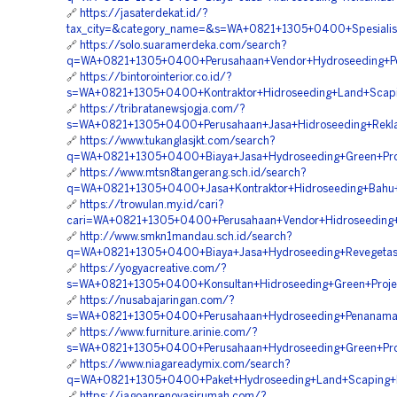
🔗
https://jasaterdekat.id/?
tax_city=&category_name=&s=WA+0821+1305+0400+Spesialis
🔗
https://solo.suaramerdeka.com/search?
q=WA+0821+1305+0400+Perusahaan+Vendor+Hydroseeding+P
🔗
https://bintorointerior.co.id/?
s=WA+0821+1305+0400+Kontraktor+Hidroseeding+Land+Scapi
🔗
https://tribratanewsjogja.com/?
s=WA+0821+1305+0400+Perusahaan+Jasa+Hidroseeding+Rekl
🔗
https://www.tukanglasjkt.com/search?
q=WA+0821+1305+0400+Biaya+Jasa+Hydroseeding+Green+Proj
🔗
https://www.mtsn8tangerang.sch.id/search?
q=WA+0821+1305+0400+Jasa+Kontraktor+Hidroseeding+Bahu+
🔗
https://trowulan.my.id/cari?
cari=WA+0821+1305+0400+Perusahaan+Vendor+Hidroseeding
🔗
http://www.smkn1mandau.sch.id/search?
q=WA+0821+1305+0400+Biaya+Jasa+Hydroseeding+Revegetasi
🔗
https://yogyacreative.com/?
s=WA+0821+1305+0400+Konsultan+Hidroseeding+Green+Projec
🔗
https://nusabajaringan.com/?
s=WA+0821+1305+0400+Perusahaan+Hydroseeding+Penanaman
🔗
https://www.furniture.arinie.com/?
s=WA+0821+1305+0400+Perusahaan+Hydroseeding+Green+Pro
🔗
https://www.niagareadymix.com/search?
q=WA+0821+1305+0400+Paket+Hydroseeding+Land+Scaping+Hi
🔗
https://jagoanrenovasirumah.com/?