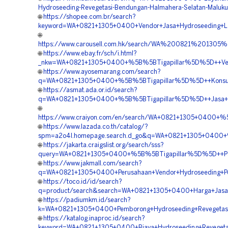
Hydroseeding-Revegetasi-Bendungan-Halmahera-Selatan-Maluku
🌐
https://shopee.com.br/search?
keyword=WA+0821+1305+0400+Vendor+Jasa+Hydroseeding+Lan
🌐
https://www.carousell.com.hk/search/WA%200821%2013
🌐
https://www.ebay.fr/sch/i.html?
_nkw=WA+0821+1305+0400+%5B%5BTigapillar%5D%5D++Vendor
🌐
https://www.ayosemarang.com/search?
q=WA+0821+1305+0400+%5B%5BTigapillar%5D%5D++Konsulta
🌐
https://asmat.ada.or.id/search?
q=WA+0821+1305+0400+%5B%5BTigapillar%5D%5D++Jasa+Pem
🌐
https://www.craiyon.com/en/search/WA+0821+1305+0400+%
🌐
https://www.lazada.co.th/catalog/?
spm=a2o4l.homepage.search.d_go&q=WA+0821+1305+0400+%
🌐
https://jakarta.craigslist.org/search/sss?
query=WA+0821+1305+0400+%5B%5BTigapillar%5D%5D++Pake
🌐
https://www.jakmall.com/search?
q=WA+0821+1305+0400+Perusahaan+Vendor+Hydroseeding+P
🌐
https://toco.id/id/search?
q=product/search&search=WA+0821+1305+0400+Harga+Jasa+H
🌐
https://padiumkm.id/search?
k=WA+0821+1305+0400+Pemborong+Hydroseeding+Revegetasi
🌐
https://katalog.inaproc.id/search?
keyword=WA+0821+1305+0400+Biaya+Hydroseeding+Revegetas