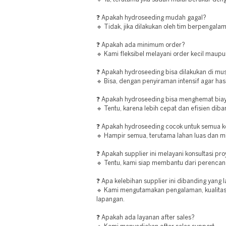
❓ Apakah hydroseeding mudah gagal?
🔹 Tidak, jika dilakukan oleh tim berpengala
❓ Apakah ada minimum order?
🔹 Kami fleksibel melayani order kecil maupu
❓ Apakah hydroseeding bisa dilakukan di m
🔹 Bisa, dengan penyiraman intensif agar hasi
❓ Apakah hydroseeding bisa menghemat bia
🔹 Tentu, karena lebih cepat dan efisien di
❓ Apakah hydroseeding cocok untuk semua ko
🔹 Hampir semua, terutama lahan luas dan mi
❓ Apakah supplier ini melayani konsultasi pr
🔹 Tentu, kami siap membantu dari perencan
❓ Apa kelebihan supplier ini dibanding yang 
🔹 Kami mengutamakan pengalaman, kualitas b
lapangan.
❓ Apakah ada layanan after sales?