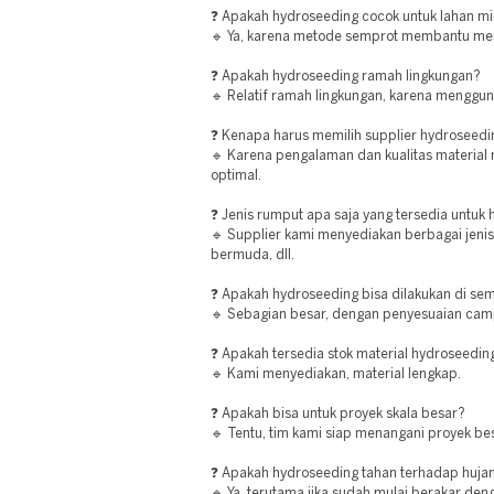
❓ Apakah hydroseeding cocok untuk lahan mi
🔹 Ya, karena metode semprot membantu men
❓ Apakah hydroseeding ramah lingkungan?
🔹 Relatif ramah lingkungan, karena menggu
❓ Kenapa harus memilih supplier hydroseedi
🔹 Karena pengalaman dan kualitas material 
optimal.
❓ Jenis rumput apa saja yang tersedia untuk
🔹 Supplier kami menyediakan berbagai jenis
bermuda, dll.
❓ Apakah hydroseeding bisa dilakukan di sem
🔹 Sebagian besar, dengan penyesuaian cam
❓ Apakah tersedia stok material hydroseedin
🔹 Kami menyediakan, material lengkap.
❓ Apakah bisa untuk proyek skala besar?
🔹 Tentu, tim kami siap menangani proyek be
❓ Apakah hydroseeding tahan terhadap huja
🔹 Ya, terutama jika sudah mulai berakar den