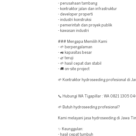
- perusahaan tambang
- kontraktor jalan dan infrastruktur
- developer properti
- industri konstruksi
- pemerintah dan proyek publik
- kawasan industri
### Mengapa Memilih Kami
- 🌱 berpengalaman
- 🚜 kapasitas besar
- 🌿 teruji
- 🌱 hasil cepat dan stabil
- 🚚 on-site project
🌱 Kontraktor hydroseeding profesional di J
📞 Hubungi WA Tigapillar : WA 0821 1305 0
🌱 Butuh hydroseeding profesional?
Kami melayani jasa hydroseeding di Jawa Ti
✨ Keunggulan:
- hasil cepat tumbuh