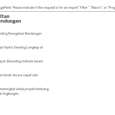
ePoint. Please indicate if the request is for an import "Filter", "Macro", or "P
ltan
endungan
eding Revegetasi Bendungan
nan Hydro Seeding Lengkap di
mput dibanding metode tanam
 tanah secara cepat dan
 meningkat untuk proyek tambang,
si lingkungan.
: