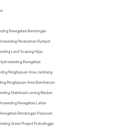
ur.
eding Revegetasi Bendungan
idroseeding Penanaman Rumput
eding Land Scaping Hijau
Hydroseeding Revegetasi
eding Penghijauan Area Jombang
ing Penghijauan Area Bondowoso
ding Stabilisasi Lereng Madiun
droseeding Revegetasi Lahan
 Revegetasi Bendungan Pasuruan
ding Green Project Probolinggo