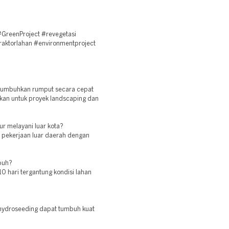
GreenProject #revegetasi
raktorlahan #environmentproject
numbuhkan rumput secara cepat
kan untuk proyek landscaping dan
r melayani luar kota?
n pekerjaan luar daerah dengan
buh?
 hari tergantung kondisi lahan
 hydroseeding dapat tumbuh kuat