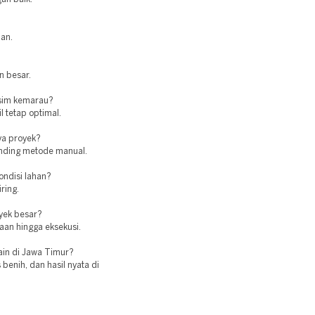
man.
n besar.
usim kemarau?
l tetap optimal.
ya proyek?
banding metode manual.
ndisi lahan?
ring.
oyek besar?
aan hingga eksekusi.
lain di Jawa Timur?
enih, dan hasil nyata di