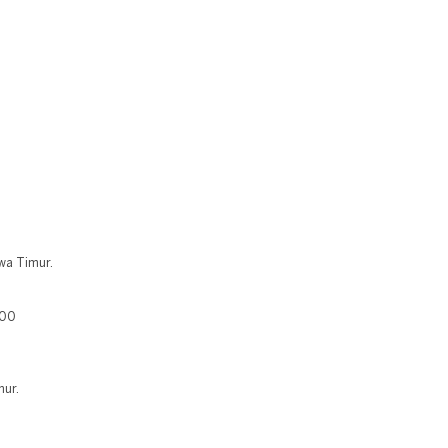
awa Timur.
400
mur.