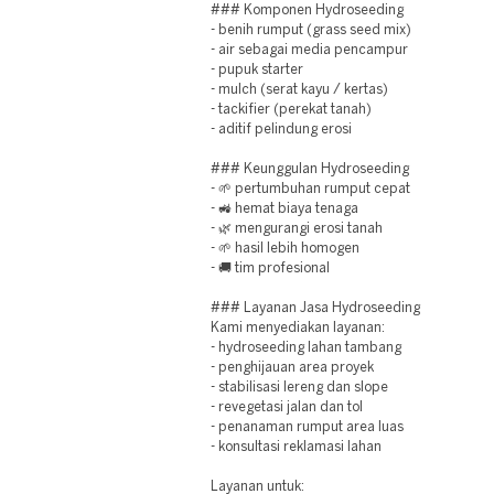
### Komponen Hydroseeding
- benih rumput (grass seed mix)
- air sebagai media pencampur
- pupuk starter
- mulch (serat kayu / kertas)
- tackifier (perekat tanah)
- aditif pelindung erosi
### Keunggulan Hydroseeding
- 🌱 pertumbuhan rumput cepat
- 🚜 hemat biaya tenaga
- 🌿 mengurangi erosi tanah
- 🌱 hasil lebih homogen
- 🚚 tim profesional
### Layanan Jasa Hydroseeding
Kami menyediakan layanan:
- hydroseeding lahan tambang
- penghijauan area proyek
- stabilisasi lereng dan slope
- revegetasi jalan dan tol
- penanaman rumput area luas
- konsultasi reklamasi lahan
Layanan untuk: