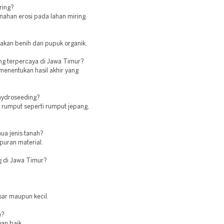
ring?
ahan erosi pada lahan miring.
nakan benih dan pupuk organik.
ng terpercaya di Jawa Timur?
menentukan hasil akhir yang
 hydroseeding?
 rumput seperti rumput jepang,
ua jenis tanah?
puran material.
g di Jawa Timur?
sar maupun kecil.
n?
gan baik.