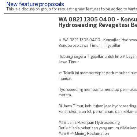
New feature proposals
This is a discussion group for requesting new features to be added to Vantag
WA 0821 1305 0400 - Konsu
Hydroseeding Revegetasi B
📱 WA 0821 1305 0400 - Konsultan Hydrose
Bondowoso Jawa Timur | Tigapillar
Hubungi segera Tigapillar untuk Info🌱 Laya
Jawa Timur
🌱 Teknik ini mempercepat pertumbuhan ru
manual.
Hydroseeding membantu menutup permukaan
merata.
Di Jawa Timur, kebutuhan jasa hydroseeding
konstruksi, jalan tol, perumahan, dan reklama
### Jenis Pekerjaan Hydroseeding
Berikut jenis pekerjaan yang umum dilakukan
#### 🌱 Mining Reclamation