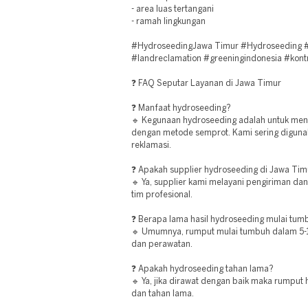
- area luas tertangani
- ramah lingkungan
#HydroseedingJawa Timur #Hydroseeding #
#landreclamation #greeningindonesia #kont
❓ FAQ Seputar Layanan di Jawa Timur
❓ Manfaat hydroseeding?
🔹 Kegunaan hydroseeding adalah untuk me
dengan metode semprot. Kami sering diguna
reklamasi.
❓ Apakah supplier hydroseeding di Jawa Timu
🔹 Ya, supplier kami melayani pengiriman da
tim profesional.
❓ Berapa lama hasil hydroseeding mulai tum
🔹 Umumnya, rumput mulai tumbuh dalam 5-10
dan perawatan.
❓ Apakah hydroseeding tahan lama?
🔹 Ya, jika dirawat dengan baik maka rumput
dan tahan lama.