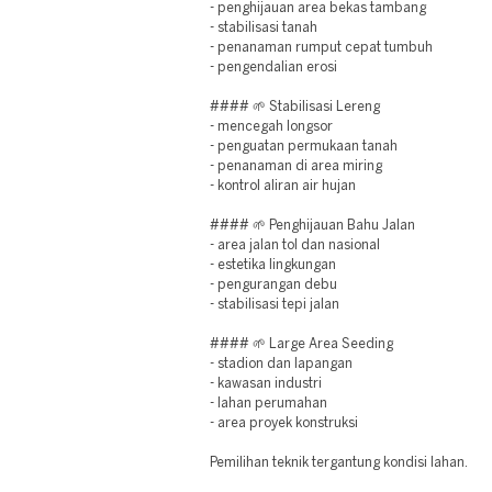
- penghijauan area bekas tambang
- stabilisasi tanah
- penanaman rumput cepat tumbuh
- pengendalian erosi
#### 🌱 Stabilisasi Lereng
- mencegah longsor
- penguatan permukaan tanah
- penanaman di area miring
- kontrol aliran air hujan
#### 🌱 Penghijauan Bahu Jalan
- area jalan tol dan nasional
- estetika lingkungan
- pengurangan debu
- stabilisasi tepi jalan
#### 🌱 Large Area Seeding
- stadion dan lapangan
- kawasan industri
- lahan perumahan
- area proyek konstruksi
Pemilihan teknik tergantung kondisi lahan.