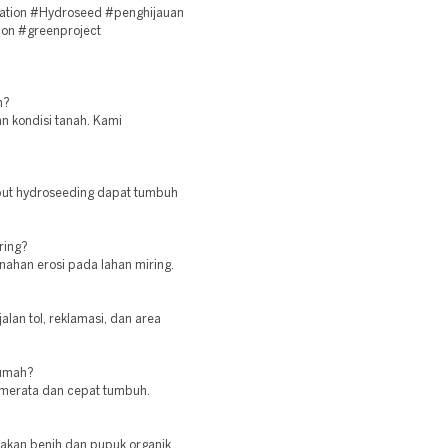
ation #Hydroseed #penghijauan
ion #greenproject
h?
an kondisi tanah. Kami
mput hydroseeding dapat tumbuh
ring?
ahan erosi pada lahan miring.
lan tol, reklamasi, dan area
rumah?
 merata dan cepat tumbuh.
nakan benih dan pupuk organik.