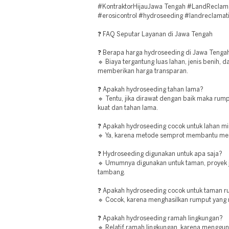
#KontraktorHijauJawa Tengah #LandReclam
#erosicontrol #hydroseeding #landreclamat
❓ FAQ Seputar Layanan di Jawa Tengah
❓ Berapa harga hydroseeding di Jawa Tenga
🔹 Biaya tergantung luas lahan, jenis benih, d
memberikan harga transparan.
❓ Apakah hydroseeding tahan lama?
🔹 Tentu, jika dirawat dengan baik maka ru
kuat dan tahan lama.
❓ Apakah hydroseeding cocok untuk lahan mi
🔹 Ya, karena metode semprot membantu men
❓ Hydroseeding digunakan untuk apa saja?
🔹 Umumnya digunakan untuk taman, proyek ja
tambang.
❓ Apakah hydroseeding cocok untuk taman 
🔹 Cocok, karena menghasilkan rumput yang
❓ Apakah hydroseeding ramah lingkungan?
🔹 Relatif ramah lingkungan, karena menggu