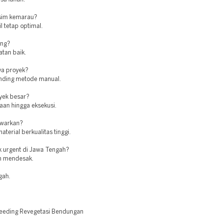
usim kemarau?
l tetap optimal.
ing?
tan baik.
ya proyek?
banding metode manual.
oyek besar?
aan hingga eksekusi.
awarkan?
erial berkualitas tinggi.
k urgent di Jawa Tengah?
an mendesak.
gah.
eeding Revegetasi Bendungan