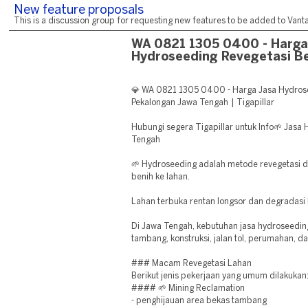
New feature proposals
This is a discussion group for requesting new features to be added to Vantag
WA 0821 1305 0400 - Harga
Hydroseeding Revegetasi B
💎 WA 0821 1305 0400 - Harga Jasa Hydros
Pekalongan Jawa Tengah | Tigapillar
Hubungi segera Tigapillar untuk Info🌱 Jasa
Tengah
🌱 Hydroseeding adalah metode revegetasi 
benih ke lahan.
Lahan terbuka rentan longsor dan degradasi 
Di Jawa Tengah, kebutuhan jasa hydroseedin
tambang, konstruksi, jalan tol, perumahan, d
### Macam Revegetasi Lahan
Berikut jenis pekerjaan yang umum dilakukan
#### 🌱 Mining Reclamation
- penghijauan area bekas tambang