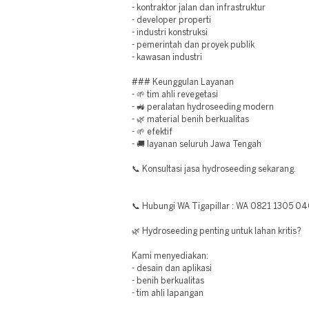
- kontraktor jalan dan infrastruktur
- developer properti
- industri konstruksi
- pemerintah dan proyek publik
- kawasan industri
### Keunggulan Layanan
- 🌱 tim ahli revegetasi
- 🚜 peralatan hydroseeding modern
- 🌿 material benih berkualitas
- 🌱 efektif
- 🚚 layanan seluruh Jawa Tengah
📞 Konsultasi jasa hydroseeding sekarang.
📞 Hubungi WA Tigapillar : WA 0821 1305 0
🌿 Hydroseeding penting untuk lahan kritis?
Kami menyediakan:
- desain dan aplikasi
- benih berkualitas
- tim ahli lapangan