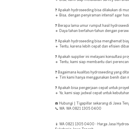
❓ Apakah hydroseeding bisa dilakukan di m
🔹 Bisa, dengan penyiraman intensif agar hasi
❓ Berapa lama umur rumput hasil hydroseed
🔹 Daya tahan bertahun-tahun dengan perawa
❓ Apakah hydroseeding bisa menghemat bia
🔹 Tentu, karena lebih cepat dan efisien di
❓ Apakah supplier ini melayani konsultasi pr
🔹 Tentu, kami siap membantu dari perencan
❓ Bagaimana kualitas hydroseeding yang dit
🔹 Tim kami hanya menggunakan benih dan mat
❓ Apakah bisa pengerjaan cepat untuk proye
🔹 Ya, kami siap jadwal cepat untuk kebutuh
☎️ Hubungi | Tigapillar sekarang di Jawa Ten
📞 WA: WA 0821 1305 0400
📱 WA 0821 1305 0400 - Harga Jasa Hydros