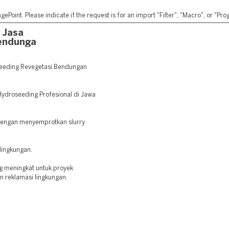
ePoint. Please indicate if the request is for an import "Filter", "Macro", or "P
 Jasa
endunga
eeding Revegetasi Bendungan
 Hydroseeding Profesional di Jawa
dengan menyemprotkan slurry
lingkungan.
g meningkat untuk proyek
an reklamasi lingkungan.
: