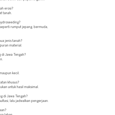
ah erosi?
t tanah.
 hydroseeding?
seperti rumput jepang, bermuda,
ua jenis tanah?
puran material.
g di Jawa Tengah?
n.
maupun kecil.
atan khusus?
ukan untuk hasil maksimal.
g di Jawa Tengah?
ltasi, lalu jadwalkan pengerjaan.
jaan?
sa lahan.