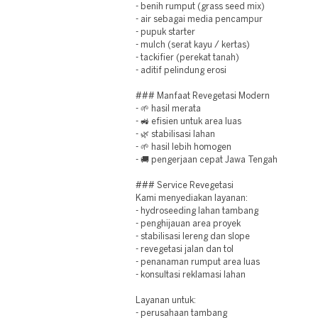
- benih rumput (grass seed mix)
- air sebagai media pencampur
- pupuk starter
- mulch (serat kayu / kertas)
- tackifier (perekat tanah)
- aditif pelindung erosi
### Manfaat Revegetasi Modern
- 🌱 hasil merata
- 🚜 efisien untuk area luas
- 🌿 stabilisasi lahan
- 🌱 hasil lebih homogen
- 🚚 pengerjaan cepat Jawa Tengah
### Service Revegetasi
Kami menyediakan layanan:
- hydroseeding lahan tambang
- penghijauan area proyek
- stabilisasi lereng dan slope
- revegetasi jalan dan tol
- penanaman rumput area luas
- konsultasi reklamasi lahan
Layanan untuk:
- perusahaan tambang