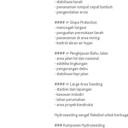
- stabilisasi tanah
- penanaman rumput cepat tumbuh
- pengendalian erosi
#### 🌱 Slope Protection
- mencegah longsor
- penguatan permukaan tanah
- penanaman di area miring
- kontrol aliran air hujan
#### 🌱 Penghijauan Bahu Jalan
- area jalan tol dan nasional
- estetika lingkungan
- pengurangan debu
- stabilisasi tepi jalan
#### 🌱 Large Area Seeding
- stadion dan lapangan
- kawasan industri
- lahan perumahan
- area proyek konstruksi
Hydroseeding sangat fleksibel untuk berbag
### Komponen Hydroseeding