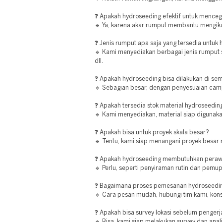
❓ Apakah hydroseeding efektif untuk menceg
🔹 Ya, karena akar rumput membantu mengika
❓ Jenis rumput apa saja yang tersedia untuk
🔹 Kami menyediakan berbagai jenis rumput 
dll.
❓ Apakah hydroseeding bisa dilakukan di sem
🔹 Sebagian besar, dengan penyesuaian cam
❓ Apakah tersedia stok material hydroseedin
🔹 Kami menyediakan, material siap digunaka
❓ Apakah bisa untuk proyek skala besar?
🔹 Tentu, kami siap menangani proyek besar 
❓ Apakah hydroseeding membutuhkan peraw
🔹 Perlu, seperti penyiraman rutin dan pemup
❓ Bagaimana proses pemesanan hydroseedin
🔹 Cara pesan mudah, hubungi tim kami, konsu
❓ Apakah bisa survey lokasi sebelum penger
🔹 Bisa, kami siap melakukan survey dan anali