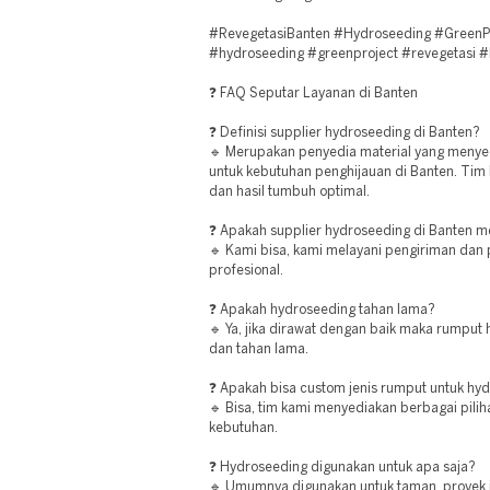
#RevegetasiBanten #Hydroseeding #GreenPr
#hydroseeding #greenproject #revegetasi #
❓ FAQ Seputar Layanan di Banten
❓ Definisi supplier hydroseeding di Banten?
🔹 Merupakan penyedia material yang menye
untuk kebutuhan penghijauan di Banten. Tim
dan hasil tumbuh optimal.
❓ Apakah supplier hydroseeding di Banten me
🔹 Kami bisa, kami melayani pengiriman dan 
profesional.
❓ Apakah hydroseeding tahan lama?
🔹 Ya, jika dirawat dengan baik maka rumput
dan tahan lama.
❓ Apakah bisa custom jenis rumput untuk hy
🔹 Bisa, tim kami menyediakan berbagai pili
kebutuhan.
❓ Hydroseeding digunakan untuk apa saja?
🔹 Umumnya digunakan untuk taman, proyek ja