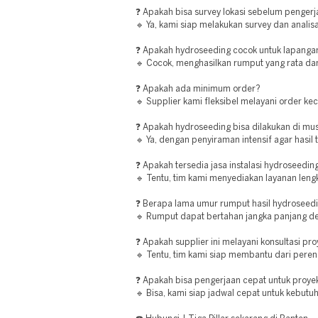
❓ Apakah bisa survey lokasi sebelum penger
🔹 Ya, kami siap melakukan survey dan analisa
❓ Apakah hydroseeding cocok untuk lapanga
🔹 Cocok, menghasilkan rumput yang rata dan
❓ Apakah ada minimum order?
🔹 Supplier kami fleksibel melayani order ke
❓ Apakah hydroseeding bisa dilakukan di m
🔹 Ya, dengan penyiraman intensif agar hasil 
❓ Apakah tersedia jasa instalasi hydroseedin
🔹 Tentu, tim kami menyediakan layanan lengk
❓ Berapa lama umur rumput hasil hydroseed
🔹 Rumput dapat bertahan jangka panjang d
❓ Apakah supplier ini melayani konsultasi pr
🔹 Tentu, tim kami siap membantu dari peren
❓ Apakah bisa pengerjaan cepat untuk proyek
🔹 Bisa, kami siap jadwal cepat untuk kebut