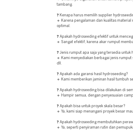
tambang.
❓ Kenapa harus memilih supplier hydroseedi
🔹 Karena pengalaman dan kualitas material 
optimal.
❓ Apakah hydroseeding efektif untuk menceg
🔹 Sangat efektif, karena akar rumput memb
❓ Jenis rumput apa saja yang tersedia untuk
🔹 Kami menyediakan berbagai jenis rumput 
dll.
❓ Apakah ada garansi hasil hydroseeding?
🔹 Kami memberikan jaminan hasil tumbuh se
❓ Apakah hydroseeding bisa dilakukan di sem
🔹 Hampir semua, dengan penyesuaian campu
❓ Apakah bisa untuk proyek skala besar?
🔹 Ya, kami siap menangani proyek besar mau
❓ Apakah hydroseeding membutuhkan peraw
🔹 Ya, seperti penyiraman rutin dan pemupuk