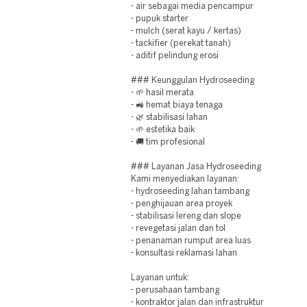
- air sebagai media pencampur
- pupuk starter
- mulch (serat kayu / kertas)
- tackifier (perekat tanah)
- aditif pelindung erosi
### Keunggulan Hydroseeding
- 🌱 hasil merata
- 🚜 hemat biaya tenaga
- 🌿 stabilisasi lahan
- 🌱 estetika baik
- 🚚 tim profesional
### Layanan Jasa Hydroseeding
Kami menyediakan layanan:
- hydroseeding lahan tambang
- penghijauan area proyek
- stabilisasi lereng dan slope
- revegetasi jalan dan tol
- penanaman rumput area luas
- konsultasi reklamasi lahan
Layanan untuk:
- perusahaan tambang
- kontraktor jalan dan infrastruktur