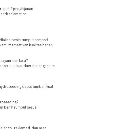
oject #penghijauan
landreclamation
diakan benih rumput semprot
 kami memastikan kualitas bahan
layani luar kota?
pekerjaan luar daerah dengan tim
 hydroseeding dapat tumbuh kuat
droseeding?
han benih rumput sesuai
lan tol, reklamasi, dan area