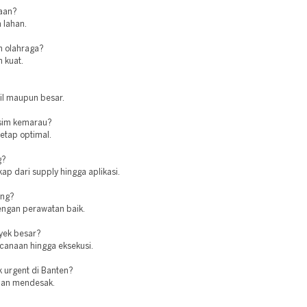
jaan?
 lahan.
n olahraga?
 kuat.
cil maupun besar.
usim kemarau?
tetap optimal.
g?
ap dari supply hingga aplikasi.
ing?
engan perawatan baik.
oyek besar?
canaan hingga eksekusi.
 urgent di Banten?
uhan mendesak.