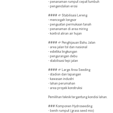
- penanaman rumput cepat tumbuh
- pengendalian erosi
#### 🌱 Stabilisasi Lereng
- mencegah longsor
- penguatan permukaan tanah
- penanaman di area miring
- kontrol aliran air hujan
#### 🌱 Penghijauan Bahu Jalan
- area jalan tol dan nasional
- estetika lingkungan
- pengurangan debu
- stabilisasi tepi jalan
#### 🌱 Large Area Seeding
- stadion dan lapangan
- kawasan industri
- lahan perumahan
- area proyek konstruksi
Pemilihan teknik tergantung kondisi lahan.
### Komponen Hydroseeding
- benih rumput (grass seed mix)