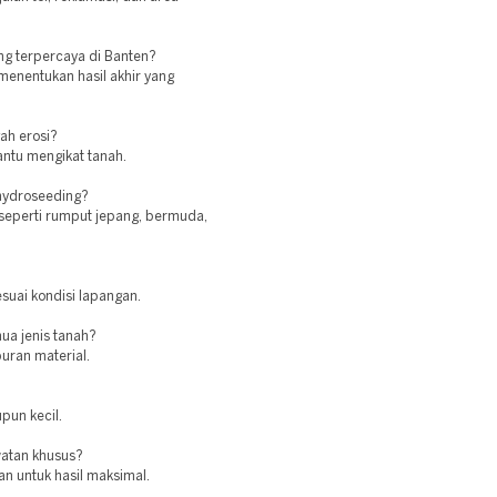
ng terpercaya di Banten?
menentukan hasil akhir yang
ah erosi?
antu mengikat tanah.
 hydroseeding?
seperti rumput jepang, bermuda,
suai kondisi lapangan.
ua jenis tanah?
ran material.
pun kecil.
atan khusus?
an untuk hasil maksimal.