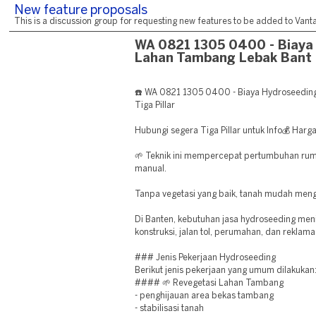
New feature proposals
This is a discussion group for requesting new features to be added to Vantag
WA 0821 1305 0400 - Biaya
Lahan Tambang Lebak Bant
☎️ WA 0821 1305 0400 - Biaya Hydroseedin
Tiga Pillar
Hubungi segera Tiga Pillar untuk Info💰 Har
🌱 Teknik ini mempercepat pertumbuhan ru
manual.
Tanpa vegetasi yang baik, tanah mudah meng
Di Banten, kebutuhan jasa hydroseeding men
konstruksi, jalan tol, perumahan, dan reklama
### Jenis Pekerjaan Hydroseeding
Berikut jenis pekerjaan yang umum dilakukan
#### 🌱 Revegetasi Lahan Tambang
- penghijauan area bekas tambang
- stabilisasi tanah