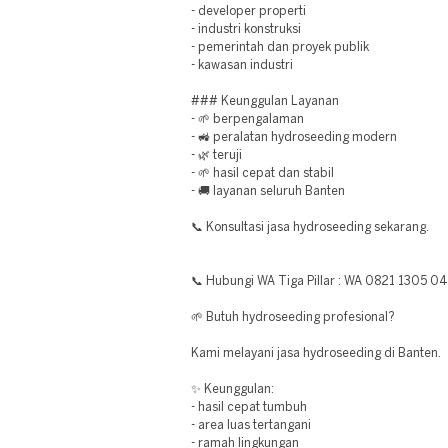
- developer properti
- industri konstruksi
- pemerintah dan proyek publik
- kawasan industri
### Keunggulan Layanan
- 🌱 berpengalaman
- 🚜 peralatan hydroseeding modern
- 🌿 teruji
- 🌱 hasil cepat dan stabil
- 🚚 layanan seluruh Banten
📞 Konsultasi jasa hydroseeding sekarang.
📞 Hubungi WA Tiga Pillar : WA 0821 1305 0
🌱 Butuh hydroseeding profesional?
Kami melayani jasa hydroseeding di Banten.
✨ Keunggulan:
- hasil cepat tumbuh
- area luas tertangani
- ramah lingkungan