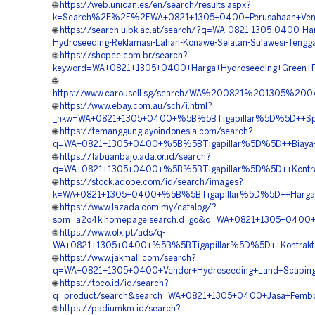
🌐
https://web.unican.es/en/search/results.aspx?
k=Search%2E%2E%2EWA+0821+1305+0400+Perusahaan+Vendor
🌐
https://search.uibk.ac.at/search/?q=WA-0821-1305-0400-Har
Hydroseeding-Reklamasi-Lahan-Konawe-Selatan-Sulawesi-Tengg
🌐
https://shopee.com.br/search?
keyword=WA+0821+1305+0400+Harga+Hydroseeding+Green+Pro
🌐
https://www.carousell.sg/search/WA%200821%201305%
🌐
https://www.ebay.com.au/sch/i.html?
_nkw=WA+0821+1305+0400+%5B%5BTigapillar%5D%5D++Spesi
🌐
https://temanggung.ayoindonesia.com/search?
q=WA+0821+1305+0400+%5B%5BTigapillar%5D%5D++Biaya+Ja
🌐
https://labuanbajo.ada.or.id/search?
q=WA+0821+1305+0400+%5B%5BTigapillar%5D%5D++Kontrakt
🌐
https://stock.adobe.com/id/search/images?
k=WA+0821+1305+0400+%5B%5BTigapillar%5D%5D++Harga+Jas
🌐
https://www.lazada.com.my/catalog/?
spm=a2o4k.homepage.search.d_go&q=WA+0821+1305+0400+%
🌐
https://www.olx.pt/ads/q-
WA+0821+1305+0400+%5B%5BTigapillar%5D%5D++Kontrakto
🌐
https://www.jakmall.com/search?
q=WA+0821+1305+0400+Vendor+Hydroseeding+Land+Scaping+
🌐
https://toco.id/id/search?
q=product/search&search=WA+0821+1305+0400+Jasa+Pembor
🌐
https://padiumkm.id/search?