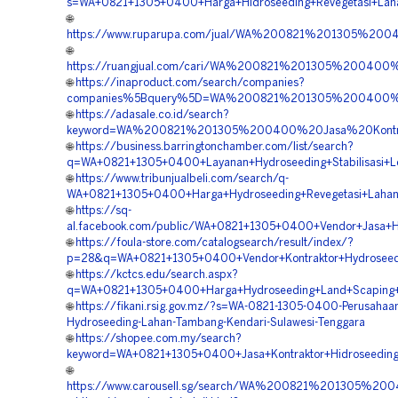
s=WA+0821+1305+0400+Harga+Hidroseeding+Revegetasi+Laha
🌐
https://www.ruparupa.com/jual/WA%200821%201305%20
🌐
https://ruangjual.com/cari/WA%200821%201305%200400
🌐
https://inaproduct.com/search/companies?
companies%5Bquery%5D=WA%200821%201305%200400%20
🌐
https://adasale.co.id/search?
keyword=WA%200821%201305%200400%20Jasa%20Kontrak
🌐
https://business.barringtonchamber.com/list/search?
q=WA+0821+1305+0400+Layanan+Hydroseeding+Stabilisasi+Le
🌐
https://www.tribunjualbeli.com/search/q-
WA+0821+1305+0400+Harga+Hydroseeding+Revegetasi+Lahan+
🌐
https://sq-
al.facebook.com/public/WA+0821+1305+0400+Vendor+Jasa+Hi
🌐
https://foula-store.com/catalogsearch/result/index/?
p=28&q=WA+0821+1305+0400+Vendor+Kontraktor+Hydroseedi
🌐
https://kctcs.edu/search.aspx?
q=WA+0821+1305+0400+Harga+Hydroseeding+Land+Scaping+H
🌐
https://fikani.rsig.gov.mz/?s=WA-0821-1305-0400-Perusahaan
Hydroseeding-Lahan-Tambang-Kendari-Sulawesi-Tenggara
🌐
https://shopee.com.my/search?
keyword=WA+0821+1305+0400+Jasa+Kontraktor+Hidroseeding+
🌐
https://www.carousell.sg/search/WA%200821%201305%2