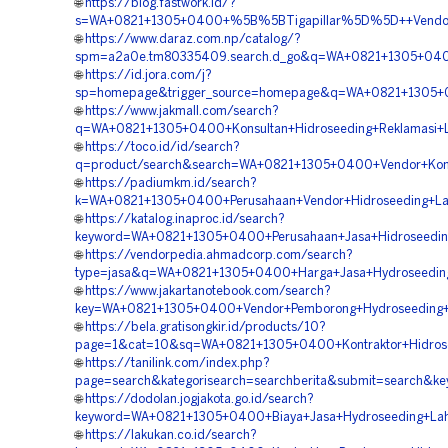
🌐
https://blog.fastwork.id/?
s=WA+0821+1305+0400+%5B%5BTigapillar%5D%5D++Vendor+P
🌐
https://www.daraz.com.np/catalog/?
spm=a2a0e.tm80335409.search.d_go&q=WA+0821+1305+0400
🌐
https://id.jora.com/j?
sp=homepage&trigger_source=homepage&q=WA+0821+1305+0
🌐
https://www.jakmall.com/search?
q=WA+0821+1305+0400+Konsultan+Hidroseeding+Reklamasi+L
🌐
https://toco.id/id/search?
q=product/search&search=WA+0821+1305+0400+Vendor+Kontr
🌐
https://padiumkm.id/search?
k=WA+0821+1305+0400+Perusahaan+Vendor+Hidroseeding+La
🌐
https://katalog.inaproc.id/search?
keyword=WA+0821+1305+0400+Perusahaan+Jasa+Hidroseeding
🌐
https://vendorpedia.ahmadcorp.com/search?
type=jasa&q=WA+0821+1305+0400+Harga+Jasa+Hydroseeding+
🌐
https://www.jakartanotebook.com/search?
key=WA+0821+1305+0400+Vendor+Pemborong+Hydroseeding+
🌐
https://bela.gratisongkir.id/products/10?
page=1&cat=10&sq=WA+0821+1305+0400+Kontraktor+Hidrosee
🌐
https://tanilink.com/index.php?
page=search&kategorisearch=searchberita&submit=search&k
🌐
https://dodolan.jogjakota.go.id/search?
keyword=WA+0821+1305+0400+Biaya+Jasa+Hydroseeding+Lah
🌐
https://lakukan.co.id/search?