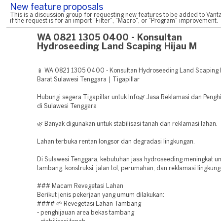
New feature proposals
This is a discussion group for requesting new features to be added to Vanta
if the request is for an import "Filter", "Macro", or "Program" improvement.
WA 0821 1305 0400 - Konsultan
Hydroseeding Land Scaping Hijau M
📱 WA 0821 1305 0400 - Konsultan Hydroseeding Land Scaping 
Barat Sulawesi Tenggara | Tigapillar
Hubungi segera Tigapillar untuk Info🌿 Jasa Reklamasi dan Pengh
di Sulawesi Tenggara
🌿 Banyak digunakan untuk stabilisasi tanah dan reklamasi lahan.
Lahan terbuka rentan longsor dan degradasi lingkungan.
Di Sulawesi Tenggara, kebutuhan jasa hydroseeding meningkat un
tambang, konstruksi, jalan tol, perumahan, dan reklamasi lingkung
### Macam Revegetasi Lahan
Berikut jenis pekerjaan yang umum dilakukan:
#### 🌱 Revegetasi Lahan Tambang
- penghijauan area bekas tambang