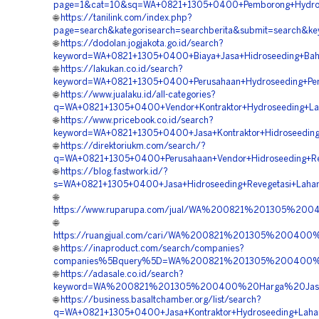
page=1&cat=10&sq=WA+0821+1305+0400+Pemborong+Hydrosee
🌐
https://tanilink.com/index.php?
page=search&kategorisearch=searchberita&submit=search&k
🌐
https://dodolan.jogjakota.go.id/search?
keyword=WA+0821+1305+0400+Biaya+Jasa+Hidroseeding+Bahu
🌐
https://lakukan.co.id/search?
keyword=WA+0821+1305+0400+Perusahaan+Hydroseeding+Peng
🌐
https://www.jualaku.id/all-categories?
q=WA+0821+1305+0400+Vendor+Kontraktor+Hydroseeding+Lan
🌐
https://www.pricebook.co.id/search?
keyword=WA+0821+1305+0400+Jasa+Kontraktor+Hidroseeding+
🌐
https://direktoriukm.com/search/?
q=WA+0821+1305+0400+Perusahaan+Vendor+Hidroseeding+Re
🌐
https://blog.fastwork.id/?
s=WA+0821+1305+0400+Jasa+Hidroseeding+Revegetasi+Lahan
🌐
https://www.ruparupa.com/jual/WA%200821%201305%2004
🌐
https://ruangjual.com/cari/WA%200821%201305%200400
🌐
https://inaproduct.com/search/companies?
companies%5Bquery%5D=WA%200821%201305%200400%20V
🌐
https://adasale.co.id/search?
keyword=WA%200821%201305%200400%20Harga%20Jasa%
🌐
https://business.basaltchamber.org/list/search?
q=WA+0821+1305+0400+Jasa+Kontraktor+Hydroseeding+Laha