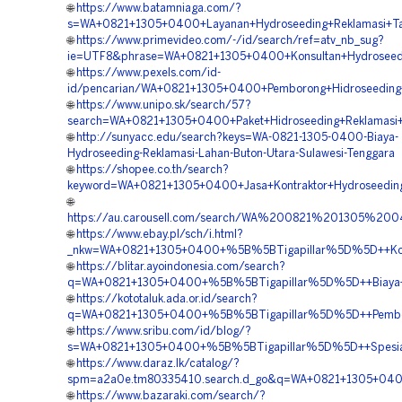
🌐
https://www.batamniaga.com/?
s=WA+0821+1305+0400+Layanan+Hydroseeding+Reklamasi+Ta
🌐
https://www.primevideo.com/-/id/search/ref=atv_nb_sug?
ie=UTF8&phrase=WA+0821+1305+0400+Konsultan+Hydroseedin
🌐
https://www.pexels.com/id-
id/pencarian/WA+0821+1305+0400+Pemborong+Hidroseeding
🌐
https://www.unipo.sk/search/57?
search=WA+0821+1305+0400+Paket+Hidroseeding+Reklamasi+
🌐
http://sunyacc.edu/search?keys=WA-0821-1305-0400-Biaya-
Hydroseeding-Reklamasi-Lahan-Buton-Utara-Sulawesi-Tenggara
🌐
https://shopee.co.th/search?
keyword=WA+0821+1305+0400+Jasa+Kontraktor+Hydroseeding
🌐
https://au.carousell.com/search/WA%200821%201305%
🌐
https://www.ebay.pl/sch/i.html?
_nkw=WA+0821+1305+0400+%5B%5BTigapillar%5D%5D++Kontr
🌐
https://blitar.ayoindonesia.com/search?
q=WA+0821+1305+0400+%5B%5BTigapillar%5D%5D++Biaya+Hi
🌐
https://kototaluk.ada.or.id/search?
q=WA+0821+1305+0400+%5B%5BTigapillar%5D%5D++Pemboron
🌐
https://www.sribu.com/id/blog/?
s=WA+0821+1305+0400+%5B%5BTigapillar%5D%5D++Spesialis
🌐
https://www.daraz.lk/catalog/?
spm=a2a0e.tm80335410.search.d_go&q=WA+0821+1305+0400
🌐
https://www.bazaraki.com/search/?