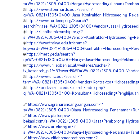
s=WA+0821+1305+0400+Harga+Hydroseeding+Lahan+Tambang+
🌐
https://www.stbernards.edu/search?
q=WA+0821+1305+0400+Jasa+Kontraktor+Hidroseeding+Rekl
🌐
https://www.fortleenj.org/Search?
searchPhrase=WA+0821+1305+0400+Vendor+Jasa+Hydroseedi
🌐
https://chathamtownship.org/?
s=WA+0821+1305+0400+Vendor+Kontraktor+Hydroseeding+Rev
🌐
https://www.trakya.edu.tr/arama?
keyword=WA+0821+1305+0400+Kontraktor+Hidroseeding+Reve
🌐
https://mercy.edu/search?
q=WA+0821+1305+0400+Harga+Jasa+Hidroseeding+Reklamasi
🌐
https://www.unileoben.ac.at/weiteres/suche/?
tx_kesearch_pi1%5Bsword%5D=WA+0821+1305+0400+Vendor+
🌐
https://www.unc.edu/search/?
term=WA+0821+1305+0400+Vendor+Kontraktor+Hidroseeding+
🌐
https://berkshirecc.edu/search/index.php?
q=WA+0821+1305+0400+Konsultan+Hidroseeding+Penghijauan
🔗
https://www.igraharancangbangun.com/?
s=WA+0821+1305+0400+Biaya+Hydroseeding+Penanaman+Rump
🔗
https://www.plafonpvc-
bekasi.com/s=WA+0821+1305+0400+Jasa+Pemborong+Hydrose
🔗
https://www.arteliving.id/?
s=WA+0821+1305+0400+Biaya+Hydroseeding+Reklamasi+Tamb
🔗
https://www.elitehomecreations.com/?