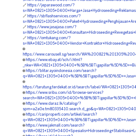
🔗
https://jeparawood.com/?
s=WA+0821+1305+0400+Harga+Jasa+Hydroseeding+Reklamasi+
🔗
https://sbflashservices.com/?
s=WA+0821+1305+0400+Paket+Hydroseeding+Penghijauan+Are
🔗
https://www.jasajasa.com/?
s=WA+0821+1305+0400+Konsultan+Hidroseeding+Revegetasi+
🔗
https://omtukang.com/?
s=WA+0821+1305+0400+Vendor+Kontraktor+Hidroseeding+Reve
🌐
https://www.carousell.sg/search/WA%200821%201305%
🌐
https://www.ebay.at/sch/i.html?
_nkw=WA+0821+1305+0400+%5B%5BTigapillar%5D%5D++Biaya+
🌐
https://blitar.ayoindonesia.com/search?
q=WA+0821+1305+0400+%5B%5BTigapillar%5D%5D++Jasa+Pemb
🌐
https://tarutung.terdekat.or.id/search/label/WA+0821+130
🌐
https://www.sribu.com/id/browse-services?
search=WA+0821+1305+0400+%5B%5BTigapillar%5D%5D++Kont
🌐
https://www.daraz.lk/catalog/?
spm=a2a0e.tm80335410.search.d_go&q=WA+0821+1305+0400
🌐
https://cariproperti.com/artikel/search?
q=WA+0821+1305+0400+%5B%5BTigapillar%5D%5D++Jasa+Kont
🌐
https://www.jakmall.com/search?
q=WA+0821+1305+0400+Spesialis+Hidroseeding+Stabilisasi+L