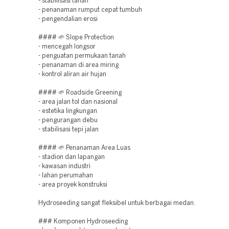
- stabilisasi tanah
- penanaman rumput cepat tumbuh
- pengendalian erosi
#### 🌱 Slope Protection
- mencegah longsor
- penguatan permukaan tanah
- penanaman di area miring
- kontrol aliran air hujan
#### 🌱 Roadside Greening
- area jalan tol dan nasional
- estetika lingkungan
- pengurangan debu
- stabilisasi tepi jalan
#### 🌱 Penanaman Area Luas
- stadion dan lapangan
- kawasan industri
- lahan perumahan
- area proyek konstruksi
Hydroseeding sangat fleksibel untuk berbagai medan.
### Komponen Hydroseeding