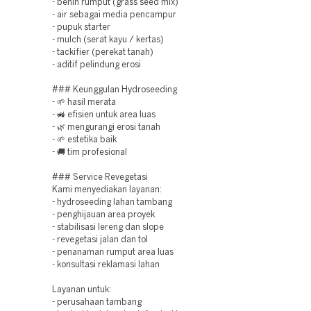
- benih rumput (grass seed mix)
- air sebagai media pencampur
- pupuk starter
- mulch (serat kayu / kertas)
- tackifier (perekat tanah)
- aditif pelindung erosi
### Keunggulan Hydroseeding
- 🌱 hasil merata
- 🚜 efisien untuk area luas
- 🌿 mengurangi erosi tanah
- 🌱 estetika baik
- 🚚 tim profesional
### Service Revegetasi
Kami menyediakan layanan:
- hydroseeding lahan tambang
- penghijauan area proyek
- stabilisasi lereng dan slope
- revegetasi jalan dan tol
- penanaman rumput area luas
- konsultasi reklamasi lahan
Layanan untuk:
- perusahaan tambang