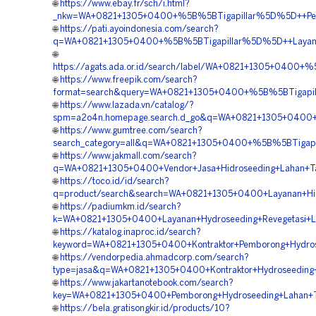
🌐
https://www.ebay.fr/sch/i.html?
_nkw=WA+0821+1305+0400+%5B%5BTigapillar%5D%5D++Perusa
🌐
https://pati.ayoindonesia.com/search?
q=WA+0821+1305+0400+%5B%5BTigapillar%5D%5D++Layanan+H
🌐
https://agats.ada.or.id/search/label/WA+0821+1305+0400+
🌐
https://www.freepik.com/search?
format=search&query=WA+0821+1305+0400+%5B%5BTigapillar
🌐
https://www.lazada.vn/catalog/?
spm=a2o4n.homepage.search.d_go&q=WA+0821+1305+0400+%5
🌐
https://www.gumtree.com/search?
search_category=all&q=WA+0821+1305+0400+%5B%5BTigapil
🌐
https://www.jakmall.com/search?
q=WA+0821+1305+0400+Vendor+Jasa+Hidroseeding+Lahan+Ta
🌐
https://toco.id/id/search?
q=product/search&search=WA+0821+1305+0400+Layanan+Hidr
🌐
https://padiumkm.id/search?
k=WA+0821+1305+0400+Layanan+Hydroseeding+Revegetasi+La
🌐
https://katalog.inaproc.id/search?
keyword=WA+0821+1305+0400+Kontraktor+Pemborong+Hydrose
🌐
https://vendorpedia.ahmadcorp.com/search?
type=jasa&q=WA+0821+1305+0400+Kontraktor+Hydroseeding+
🌐
https://www.jakartanotebook.com/search?
key=WA+0821+1305+0400+Pemborong+Hydroseeding+Lahan+T
🌐
https://bela.gratisongkir.id/products/10?