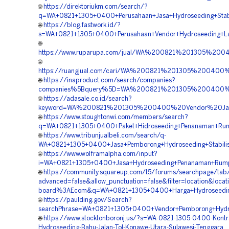
🌐
https://direktoriukm.com/search/?
q=WA+0821+1305+0400+Perusahaan+Jasa+Hydroseeding+Stabil
🌐
https://blog.fastwork.id/?
s=WA+0821+1305+0400+Perusahaan+Vendor+Hydroseeding+La
🌐
https://www.ruparupa.com/jual/WA%200821%201305%20
🌐
https://ruangjual.com/cari/WA%200821%201305%20040
🌐
https://inaproduct.com/search/companies?
companies%5Bquery%5D=WA%200821%201305%200400%20P
🌐
https://adasale.co.id/search?
keyword=WA%200821%201305%200400%20Vendor%20Jasa
🌐
https://www.stoughtonwi.com/members/search?
q=WA+0821+1305+0400+Paket+Hidroseeding+Penanaman+Rum
🌐
https://www.tribunjualbeli.com/search/q-
WA+0821+1305+0400+Jasa+Pemborong+Hydroseeding+Stabilis
🌐
https://www.wolframalpha.com/input?
i=WA+0821+1305+0400+Jasa+Hydroseeding+Penanaman+Rump
🌐
https://community.squareup.com/t5/forums/searchpage/ta
advanced=false&allow_punctuation=false&filter=location&locat
board%3AEcom&q=WA+0821+1305+0400+Harga+Hydroseeding+
🌐
https://paulding.gov/Search?
searchPhrase=WA+0821+1305+0400+Vendor+Pemborong+Hydro
🌐
https://www.stocktonboronj.us/?s=WA-0821-1305-0400-Kontr
Hydroseeding-Bahu-Jalan-Tol-Konawe-Utara-Sulawesi-Tenggara