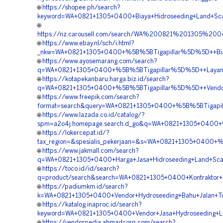
🌐
https://shopee.ph/search?
keyword=WA+0821+1305+0400+Biaya+Hidroseeding+Land+Scap
🌐
https://nz.carousell.com/search/WA%200821%201305%2
🌐
https://www.ebay.nl/sch/i.html?
_nkw=WA+0821+1305+0400+%5B%5BTigapillar%5D%5D++Biaya
🌐
https://www.ayosemarang.com/search?
q=WA+0821+1305+0400+%5B%5BTigapillar%5D%5D++Layanan+
🌐
https://kotapekanbaru.harga.biz.id/search?
q=WA+0821+1305+0400+%5B%5BTigapillar%5D%5D++Vendor+J
🌐
https://www.freepik.com/search?
format=search&query=WA+0821+1305+0400+%5B%5BTigapill
🌐
https://www.lazada.co.id/catalog/?
spm=a2o4j.homepage.search.d_go&q=WA+0821+1305+0400+%
🌐
https://lokercepat.id/?
tax_region=&spesialis_pekerjaan=&s=WA+0821+1305+0400+
🌐
https://www.jakmall.com/search?
q=WA+0821+1305+0400+Harga+Jasa+Hidroseeding+Land+Scap
🌐
https://toco.id/id/search?
q=product/search&search=WA+0821+1305+0400+Kontraktor+P
🌐
https://padiumkm.id/search?
k=WA+0821+1305+0400+Vendor+Hydroseeding+Bahu+Jalan+To
🌐
https://katalog.inaproc.id/search?
keyword=WA+0821+1305+0400+Vendor+Jasa+Hydroseeding+L
🌐
https://vendorpedia.ahmadcorp.com/search?