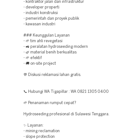
- kontraktor jalan dan infrastruktur
- developer properti
- industri konstruksi
- pemerintah dan proyek publik
- kawasan industri
### Keunggulan Layanan
- 🌱 tim ahli revegetasi
- 🚜 peralatan hydroseeding modern
- 🌿 material benih berkualitas
- 🌱 efektif
- 🚚 on-site project
💬 Diskusi reklamasi lahan gratis.
📞 Hubungi WA Tigapillar : WA 0821 1305 0400
🌱 Penanaman rumput cepat?
Hydroseeding profesional di Sulawesi Tenggara.
✨ Layanan:
- mining reclamation
- slope protection