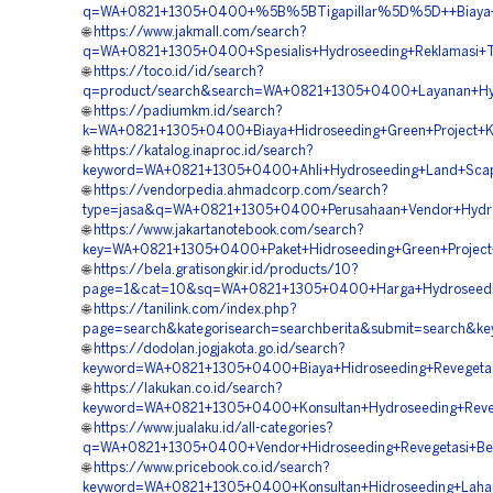
q=WA+0821+1305+0400+%5B%5BTigapillar%5D%5D++Biaya+Ja
🌐
https://www.jakmall.com/search?
q=WA+0821+1305+0400+Spesialis+Hydroseeding+Reklamasi+
🌐
https://toco.id/id/search?
q=product/search&search=WA+0821+1305+0400+Layanan+Hyd
🌐
https://padiumkm.id/search?
k=WA+0821+1305+0400+Biaya+Hidroseeding+Green+Project+K
🌐
https://katalog.inaproc.id/search?
keyword=WA+0821+1305+0400+Ahli+Hydroseeding+Land+Scapi
🌐
https://vendorpedia.ahmadcorp.com/search?
type=jasa&q=WA+0821+1305+0400+Perusahaan+Vendor+Hydros
🌐
https://www.jakartanotebook.com/search?
key=WA+0821+1305+0400+Paket+Hidroseeding+Green+Project
🌐
https://bela.gratisongkir.id/products/10?
page=1&cat=10&sq=WA+0821+1305+0400+Harga+Hydroseeding+
🌐
https://tanilink.com/index.php?
page=search&kategorisearch=searchberita&submit=search&
🌐
https://dodolan.jogjakota.go.id/search?
keyword=WA+0821+1305+0400+Biaya+Hidroseeding+Revegetas
🌐
https://lakukan.co.id/search?
keyword=WA+0821+1305+0400+Konsultan+Hydroseeding+Reveg
🌐
https://www.jualaku.id/all-categories?
q=WA+0821+1305+0400+Vendor+Hidroseeding+Revegetasi+Be
🌐
https://www.pricebook.co.id/search?
keyword=WA+0821+1305+0400+Konsultan+Hidroseeding+Laha