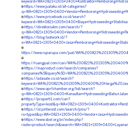
keyword=WA+0821+1305+0400+Kontraktor+Pemborong+Hidrose
🌐
https://www.jualaku.id/all-categories?
q=WA+0821+1305+0400+Vendor+Pemborong+Hydroseeding+Pen
🌐
https://www.pricebook.co.id/search?
keyword=WA+0821+1305+0400+Biaya+Hydroseeding+Stabilisas
🌐
https://direktoriukm.com/search/?
q=WA+0821+1305+0400+Vendor+Pemborong+Hidroseeding+Pe
🌐
https://blog.fastwork.id/?
s=WA+0821+1305+0400+Jasa+Pemborong+Hidroseeding+Stabili
🌐
https://www.ruparupa.com/jual/WA%200821%201305%20
🌐
https://ruangjual.com/cari/WA%200821%201305%20040
🌐
https://inaproduct.com/search/companies?
companies%5Bquery%5D=WA%200821%201305%200400%20K
🌐
https://adasale.co.id/search?
keyword=WA%200821%201305%200400%20Harga%20Jasa%
🌐
https://www.oprfchamber.org/list/search?
q=WA+0821+1305+0400+Konsultan+Hydroseeding+Bahu+Jalan+
🌐
https://properti1.com/cari?
propertyType=kost&q=WA+0821+1305+0400+Kontraktor+Pembo
🌐
https://id.pinterest.com/search/pins/?
rs=typed&q=WA+0821+1305+0400+Vendor+Jasa+Hydroseeding
🌐
https://www.sbel.org.br/index.php?
route=product/search&search=WA+0821+1305+0400+Layanan