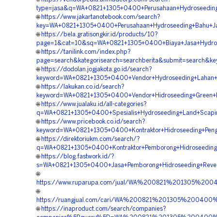
type=jasa&q=WA+0821+1305+0400+Perusahaan+Hydroseeding+
🌐
https://www.jakartanotebook.com/search?
key=WA+0821+1305+0400+Perusahaan+Hydroseeding+Bahu+Ja
🌐
https://bela.gratisongkir.id/products/10?
page=1&cat=10&sq=WA+0821+1305+0400+Biaya+Jasa+Hydrose
🌐
https://tanilink.com/index.php?
page=search&kategorisearch=searchberita&submit=search
🌐
https://dodolan.jogjakota.go.id/search?
keyword=WA+0821+1305+0400+Vendor+Hydroseeding+Lahan+
🌐
https://lakukan.co.id/search?
keyword=WA+0821+1305+0400+Vendor+Hidroseeding+Green+P
🌐
https://www.jualaku.id/all-categories?
q=WA+0821+1305+0400+Spesialis+Hydroseeding+Land+Scapi
🌐
https://www.pricebook.co.id/search?
keyword=WA+0821+1305+0400+Kontraktor+Hidroseeding+Peng
🌐
https://direktoriukm.com/search/?
q=WA+0821+1305+0400+Kontraktor+Pemborong+Hidroseedin
🌐
https://blog.fastwork.id/?
s=WA+0821+1305+0400+Jasa+Pemborong+Hidroseeding+Reveg
🌐
https://www.ruparupa.com/jual/WA%200821%201305%20
🌐
https://ruangjual.com/cari/WA%200821%201305%20040
🌐
https://inaproduct.com/search/companies?