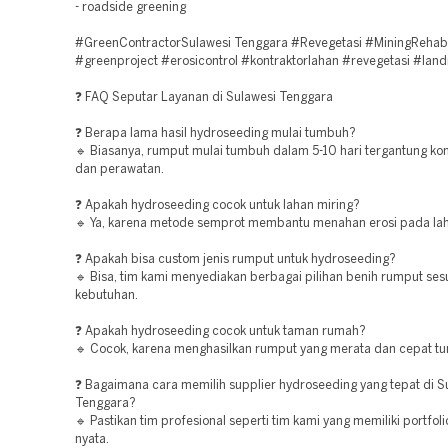
- roadside greening
#GreenContractorSulawesi Tenggara #Revegetasi #MiningRehab
#greenproject #erosicontrol #kontraktorlahan #revegetasi #lan
❓ FAQ Seputar Layanan di Sulawesi Tenggara
❓ Berapa lama hasil hydroseeding mulai tumbuh?
🔹 Biasanya, rumput mulai tumbuh dalam 5-10 hari tergantung kon
dan perawatan.
❓ Apakah hydroseeding cocok untuk lahan miring?
🔹 Ya, karena metode semprot membantu menahan erosi pada lah
❓ Apakah bisa custom jenis rumput untuk hydroseeding?
🔹 Bisa, tim kami menyediakan berbagai pilihan benih rumput ses
kebutuhan.
❓ Apakah hydroseeding cocok untuk taman rumah?
🔹 Cocok, karena menghasilkan rumput yang merata dan cepat t
❓ Bagaimana cara memilih supplier hydroseeding yang tepat di S
Tenggara?
🔹 Pastikan tim profesional seperti tim kami yang memiliki portfol
nyata.