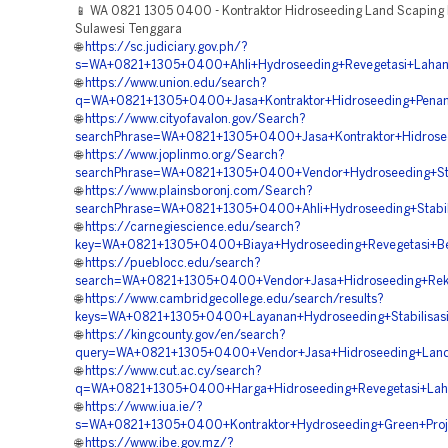
📱 WA 0821 1305 0400 - Kontraktor Hidroseeding Land Scaping 
Sulawesi Tenggara
🌐
https://sc.judiciary.gov.ph/?
s=WA+0821+1305+0400+Ahli+Hydroseeding+Revegetasi+Lahan
🌐
https://www.union.edu/search?
q=WA+0821+1305+0400+Jasa+Kontraktor+Hidroseeding+Pena
🌐
https://www.cityofavalon.gov/Search?
searchPhrase=WA+0821+1305+0400+Jasa+Kontraktor+Hidrosee
🌐
https://www.joplinmo.org/Search?
searchPhrase=WA+0821+1305+0400+Vendor+Hydroseeding+Stab
🌐
https://www.plainsboronj.com/Search?
searchPhrase=WA+0821+1305+0400+Ahli+Hydroseeding+Stabili
🌐
https://carnegiescience.edu/search?
key=WA+0821+1305+0400+Biaya+Hydroseeding+Revegetasi+Be
🌐
https://pueblocc.edu/search?
search=WA+0821+1305+0400+Vendor+Jasa+Hidroseeding+Rekl
🌐
https://www.cambridgecollege.edu/search/results?
keys=WA+0821+1305+0400+Layanan+Hydroseeding+Stabilisasi
🌐
https://kingcounty.gov/en/search?
query=WA+0821+1305+0400+Vendor+Jasa+Hidroseeding+Land+
🌐
https://www.cut.ac.cy/search?
q=WA+0821+1305+0400+Harga+Hidroseeding+Revegetasi+Lah
🌐
https://www.iua.ie/?
s=WA+0821+1305+0400+Kontraktor+Hydroseeding+Green+Proj
🌐
https://www.ibe.gov.mz/?