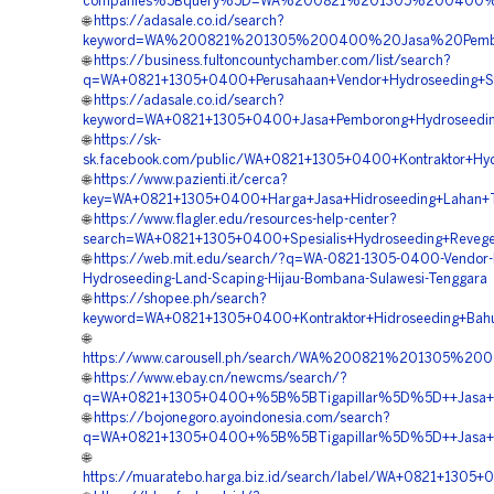
companies%5Bquery%5D=WA%200821%201305%200400%20
🌐
https://adasale.co.id/search?
keyword=WA%200821%201305%200400%20Jasa%20Pembor
🌐
https://business.fultoncountychamber.com/list/search?
q=WA+0821+1305+0400+Perusahaan+Vendor+Hydroseeding+Sta
🌐
https://adasale.co.id/search?
keyword=WA+0821+1305+0400+Jasa+Pemborong+Hydroseedin
🌐
https://sk-
sk.facebook.com/public/WA+0821+1305+0400+Kontraktor+Hy
🌐
https://www.pazienti.it/cerca?
key=WA+0821+1305+0400+Harga+Jasa+Hidroseeding+Lahan+
🌐
https://www.flagler.edu/resources-help-center?
search=WA+0821+1305+0400+Spesialis+Hydroseeding+Revege
🌐
https://web.mit.edu/search/?q=WA-0821-1305-0400-Vendor
Hydroseeding-Land-Scaping-Hijau-Bombana-Sulawesi-Tenggara
🌐
https://shopee.ph/search?
keyword=WA+0821+1305+0400+Kontraktor+Hidroseeding+Bahu
🌐
https://www.carousell.ph/search/WA%200821%201305%2
🌐
https://www.ebay.cn/newcms/search/?
q=WA+0821+1305+0400+%5B%5BTigapillar%5D%5D++Jasa+Kont
🌐
https://bojonegoro.ayoindonesia.com/search?
q=WA+0821+1305+0400+%5B%5BTigapillar%5D%5D++Jasa+Kontr
🌐
https://muaratebo.harga.biz.id/search/label/WA+0821+130