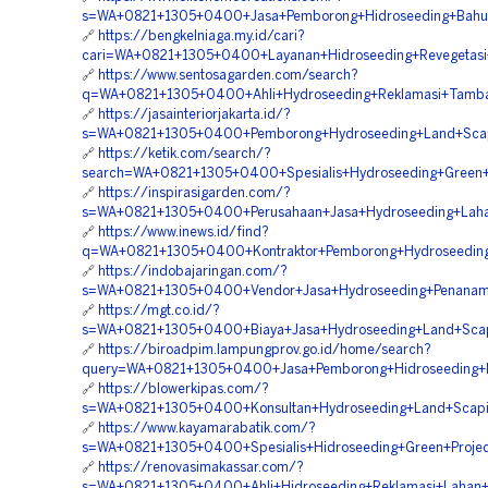
s=WA+0821+1305+0400+Jasa+Pemborong+Hidroseeding+Bahu+
🔗
https://bengkelniaga.my.id/cari?
cari=WA+0821+1305+0400+Layanan+Hidroseeding+Revegetasi
🔗
https://www.sentosagarden.com/search?
q=WA+0821+1305+0400+Ahli+Hydroseeding+Reklamasi+Tamba
🔗
https://jasainteriorjakarta.id/?
s=WA+0821+1305+0400+Pemborong+Hydroseeding+Land+Scapi
🔗
https://ketik.com/search/?
search=WA+0821+1305+0400+Spesialis+Hydroseeding+Green+P
🔗
https://inspirasigarden.com/?
s=WA+0821+1305+0400+Perusahaan+Jasa+Hydroseeding+Laha
🔗
https://www.inews.id/find?
q=WA+0821+1305+0400+Kontraktor+Pemborong+Hydroseeding+S
🔗
https://indobajaringan.com/?
s=WA+0821+1305+0400+Vendor+Jasa+Hydroseeding+Penanama
🔗
https://mgt.co.id/?
s=WA+0821+1305+0400+Biaya+Jasa+Hydroseeding+Land+Scap
🔗
https://biroadpim.lampungprov.go.id/home/search?
query=WA+0821+1305+0400+Jasa+Pemborong+Hidroseeding+P
🔗
https://blowerkipas.com/?
s=WA+0821+1305+0400+Konsultan+Hydroseeding+Land+Scapin
🔗
https://www.kayamarabatik.com/?
s=WA+0821+1305+0400+Spesialis+Hidroseeding+Green+Projec
🔗
https://renovasimakassar.com/?
s=WA+0821+1305+0400+Ahli+Hidroseeding+Reklamasi+Lahan+