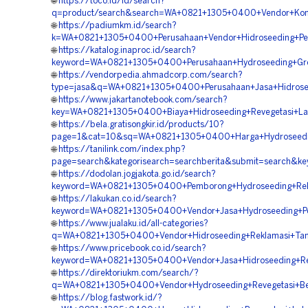
🌐
https://toco.id/id/search?
q=product/search&search=WA+0821+1305+0400+Vendor+Kontra
🌐
https://padiumkm.id/search?
k=WA+0821+1305+0400+Perusahaan+Vendor+Hidroseeding+Pe
🌐
https://katalog.inaproc.id/search?
keyword=WA+0821+1305+0400+Perusahaan+Hydroseeding+Gree
🌐
https://vendorpedia.ahmadcorp.com/search?
type=jasa&q=WA+0821+1305+0400+Perusahaan+Jasa+Hidrosee
🌐
https://www.jakartanotebook.com/search?
key=WA+0821+1305+0400+Biaya+Hidroseeding+Revegetasi+La
🌐
https://bela.gratisongkir.id/products/10?
page=1&cat=10&sq=WA+0821+1305+0400+Harga+Hydroseeding
🌐
https://tanilink.com/index.php?
page=search&kategorisearch=searchberita&submit=search&k
🌐
https://dodolan.jogjakota.go.id/search?
keyword=WA+0821+1305+0400+Pemborong+Hydroseeding+Rekl
🌐
https://lakukan.co.id/search?
keyword=WA+0821+1305+0400+Vendor+Jasa+Hydroseeding+Pen
🌐
https://www.jualaku.id/all-categories?
q=WA+0821+1305+0400+Vendor+Hidroseeding+Reklamasi+Tam
🌐
https://www.pricebook.co.id/search?
keyword=WA+0821+1305+0400+Vendor+Jasa+Hidroseeding+Rev
🌐
https://direktoriukm.com/search/?
q=WA+0821+1305+0400+Vendor+Hydroseeding+Revegetasi+Be
🌐
https://blog.fastwork.id/?