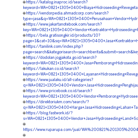
🌐
https://katalog.inaproc.id/search?
keyword=WA+0821+1305+0400+Biaya+Hidroseeding+Revegetas
🌐
https://vendorpedia.ahmadcorp.com/search?
type=jasa&q=WA+0821+1305+0400+Perusahaan+Vendor+Hydros
🌐
https://www.jakartanotebook.com/search?
key=WA+0821+1305+0400+Vendor+Kontraktor+Hydroseeding+R
🌐
https://bela.gratisongkir.id/products/10?
page=1&cat=10&sq=WA+0821+1305+0400+Jasa+Kontraktor+Hid
🌐
https://tanilink.com/index.php?
page=search&kategorisearch=searchberita&submit=search&
🌐
https://dodolan.jogjakota.go.id/search?
keyword=WA+0821+1305+0400+Jasa+Pemborong+Hidroseeding+
🌐
https://lakukan.co.id/search?
keyword=WA+0821+1305+0400+Layanan+Hidroseeding+Reveget
🌐
https://www.jualaku.id/all-categories?
q=WA+0821+1305+0400+Vendor+Jasa+Hidroseeding+Penghijau
🌐
https://www.pricebook.co.id/search?
keyword=WA+0821+1305+0400+Vendor+Pemborong+Hydroseedi
🌐
https://direktoriukm.com/search/?
q=WA+0821+1305+0400+Harga+Jasa+Hidroseeding+Lahan+Tam
🌐
https://blog.fastwork.id/?
s=WA+0821+1305+0400+Vendor+Jasa+Hydroseeding+Land+Scap
🌐
https://www.ruparupa.com/jual/WA%200821%201305%200
🌐