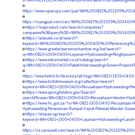
s=WA+0821+1305+0400+Vendor+Kontraktor+Hidroseeding+Reve
🌐
https://www.ruparupa.com/jual/WA%200821%201305%20
🌐
https://ruangjual.com/cari/WA%200821%201305%200400
🌐
https://inaproduct.com/search/companies?
companies%5Bquery%5D=WA%200821%201305%200400%20P
🌐
https://adasale.co.id/search?
keyword=WA%200821%201305%200400%20Pemborong%20H
🌐
https://www.greaterlawrencechamber.org/list/search?
q=WA+0821+1305+0400+Layanan+Hydroseeding+Penghijauan+A
🌐
https://www.mbizmarket.co.id/catalog/search?
q=WA+0821+1305+0400+Paket+Hidroseeding+Green+Project+Po
🌐
https://www.twitch.tv/directory/all/tags/WA+0821+1305+0400
🌐
https://www.britishmuseum.org/collection/search?
keyword=WA+0821+1305+0400+Perusahaan+Hydroseeding+Pen
🌐
https://www.springfieldmo.gov/Search?
searchPhrase=WA+0821+1305+0400+Perusahaan+Vendor+Hydros
🌐
https://www.fic.gov.za/?s=WA-0821-1305-0400-Perusahaan-V
Hydroseeding-Penanaman-Rumput-Cepat-Polewali-Mandar-Sulawe
🌐
https://shopee.sg/search?
keyword=WA+0821+1305+0400+Layanan+Hidroseeding+Land+Sc
🌐
https://ca.carousell.com/search/WA%200821%201305%2