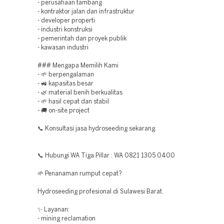
- perusahaan tambang
- kontraktor jalan dan infrastruktur
- developer properti
- industri konstruksi
- pemerintah dan proyek publik
- kawasan industri
### Mengapa Memilih Kami
- 🌱 berpengalaman
- 🚜 kapasitas besar
- 🌿 material benih berkualitas
- 🌱 hasil cepat dan stabil
- 🚚 on-site project
📞 Konsultasi jasa hydroseeding sekarang.
📞 Hubungi WA Tiga Pillar : WA 0821 1305 0400
🌱 Penanaman rumput cepat?
Hydroseeding profesional di Sulawesi Barat.
✨ Layanan:
- mining reclamation