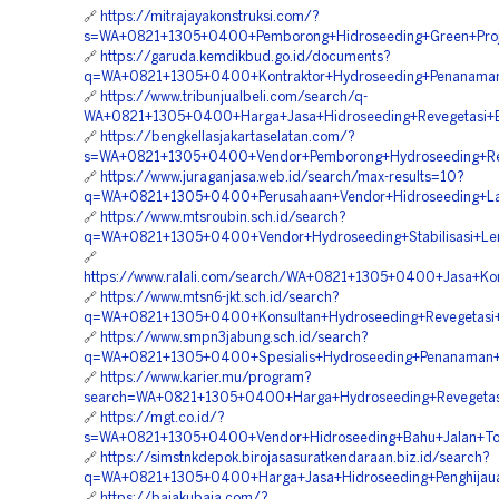
🔗
https://mitrajayakonstruksi.com/?
s=WA+0821+1305+0400+Pemborong+Hidroseeding+Green+Proj
🔗
https://garuda.kemdikbud.go.id/documents?
q=WA+0821+1305+0400+Kontraktor+Hydroseeding+Penanaman+
🔗
https://www.tribunjualbeli.com/search/q-
WA+0821+1305+0400+Harga+Jasa+Hidroseeding+Revegetasi+B
🔗
https://bengkellasjakartaselatan.com/?
s=WA+0821+1305+0400+Vendor+Pemborong+Hydroseeding+Reve
🔗
https://www.juraganjasa.web.id/search/max-results=10?
q=WA+0821+1305+0400+Perusahaan+Vendor+Hidroseeding+La
🔗
https://www.mtsroubin.sch.id/search?
q=WA+0821+1305+0400+Vendor+Hydroseeding+Stabilisasi+Ler
🔗
https://www.ralali.com/search/WA+0821+1305+0400+Jasa+Kon
🔗
https://www.mtsn6-jkt.sch.id/search?
q=WA+0821+1305+0400+Konsultan+Hydroseeding+Revegetasi+
🔗
https://www.smpn3jabung.sch.id/search?
q=WA+0821+1305+0400+Spesialis+Hydroseeding+Penanaman+
🔗
https://www.karier.mu/program?
search=WA+0821+1305+0400+Harga+Hydroseeding+Revegetas
🔗
https://mgt.co.id/?
s=WA+0821+1305+0400+Vendor+Hidroseeding+Bahu+Jalan+To
🔗
https://simstnkdepok.birojasasuratkendaraan.biz.id/search?
q=WA+0821+1305+0400+Harga+Jasa+Hidroseeding+Penghijaua
🔗
https://bajakubaja.com/?