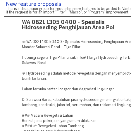
New feature proposals
This is a discussion group for requesting new features to be added to Vanta
if the request is for an import "Filter", "Macro", or "Program" improvement.
WA 0821 1305 0400 - Spesialis
Hidroseeding Penghijauan Area Pol
📣 WA 0821 1305 0400 - Spesialis Hidroseeding Penghijauan Area
Mandar Sulawesi Barat | Tiga Pillar
Hubungi segera Tiga Pillar untuk Info💰 Harga Hydroseeding Terba
Sulawesi Barat
🌱 Hydroseeding adalah metode revegetasi dengan menyemprotk
benih ke lahan.
Lahan terbuka rentan longsor dan degradasi lingkungan.
Di Sulawesi Barat, kebutuhan jasa hydroseeding meningkat untuk
tambang, konstruksi, jalan tol, perumahan, dan reklamasi lingkung
### Macam Revegetasi Lahan
Berikut jenis pekerjaan yang umum dilakukan:
#### 🌱 Revegetasi Lahan Tambang