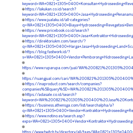
keyword=WA+0821+1305+0400+Konsultan+Hydroseeding+Reveg
🌐
https://lakukan.co.id/search?
keyword=WA+0821+1305+0400+Jasa+Hydroseeding+Penanaman
🌐
https://www.jualaku.id/all-categories?
q=WA+0821+1305+0400+Biaya+Hydroseeding+Revegetasi+Bend
🌐
https://www.pricebook.co.id/search?
keyword=WA+0821+1305+0400+Jasa+Kontraktor+Hidroseeding+
🌐
https://direktoriukm.com/search/?
q=WA+0821+1305+0400+Harga+Jasa+Hydroseeding+Land+Scapi
🌐
https://blog.fastwork.id/?
s=WA+0821+1305+0400+Vendor+Pemborong+Hidroseeding+Lah
🌐
https://www.ruparupa.com/jual/WA%200821%201305%20
🌐
https://ruangjual.com/cari/WA%200821%201305%200400
🌐
https://inaproduct.com/search/companies?
companies%5Bquery%5D=WA%200821%201305%200400%20
🌐
https://adasale.co.id/search?
keyword=WA%200821%201305%200400%20Jasa%20Kontrak
🌐
https://business.athensga.com/list/searchalpha/a?
q=WA+0821+1305+0400+Vendor+Kontraktor+Hydroseeding+Rek
🌐
https://www.notino.es/search.asp?
exps=WA+0821+1305+0400+Vendor+Kontraktor+Hydroseeding+G
🌐
https://www.twitch.tv/directory/all/tags/WA+0821+1305+040