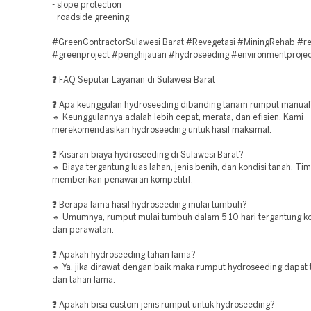
- slope protection
- roadside greening
#GreenContractorSulawesi Barat #Revegetasi #MiningRehab #re
#greenproject #penghijauan #hydroseeding #environmentprojec
❓ FAQ Seputar Layanan di Sulawesi Barat
❓ Apa keunggulan hydroseeding dibanding tanam rumput manual
🔹 Keunggulannya adalah lebih cepat, merata, dan efisien. Kami
merekomendasikan hydroseeding untuk hasil maksimal.
❓ Kisaran biaya hydroseeding di Sulawesi Barat?
🔹 Biaya tergantung luas lahan, jenis benih, dan kondisi tanah. Ti
memberikan penawaran kompetitif.
❓ Berapa lama hasil hydroseeding mulai tumbuh?
🔹 Umumnya, rumput mulai tumbuh dalam 5-10 hari tergantung ko
dan perawatan.
❓ Apakah hydroseeding tahan lama?
🔹 Ya, jika dirawat dengan baik maka rumput hydroseeding dapat
dan tahan lama.
❓ Apakah bisa custom jenis rumput untuk hydroseeding?