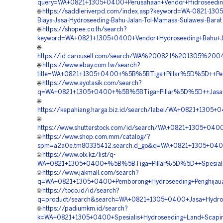
query=WA+0821+1305+0400+Perusahaan+Vendor+Hidroseeding
🌐
https://saddleriverpd.com/index.asp?keyword=WA-0821-130
Biaya-Jasa-Hydroseeding-Bahu-Jalan-Tol-Mamasa-Sulawesi-Barat
🌐
https://shopee.co.th/search?
keyword=WA+0821+1305+0400+Vendor+Hydroseeding+Bahu+Ja
🌐
https://id.carousell.com/search/WA%200821%201305%2
🌐
https://www.ebay.com.tw/search?
title=WA+0821+1305+0400+%5B%5BTiga+Pillar%5D%5D++Pemb
🌐
https://www.ayotasik.com/search?
q=WA+0821+1305+0400+%5B%5BTiga+Pillar%5D%5D++Jasa+Pem
🌐
https://kepahiang.harga.biz.id/search/label/WA+0821+13
🌐
https://www.shutterstock.com/id/search/WA+0821+1305+040
🌐
https://www.shop.com.mm/catalog/?
spm=a2a0e.tm80335412.search.d_go&q=WA+0821+1305+0400
🌐
https://www.olx.kz/list/q-
WA+0821+1305+0400+%5B%5BTiga+Pillar%5D%5D++Spesialis+H
🌐
https://www.jakmall.com/search?
q=WA+0821+1305+0400+Pemborong+Hydroseeding+Penghijauan
🌐
https://toco.id/id/search?
q=product/search&search=WA+0821+1305+0400+Jasa+Hydros
🌐
https://padiumkm.id/search?
k=WA+0821+1305+0400+Spesialis+Hydroseeding+Land+Scaping