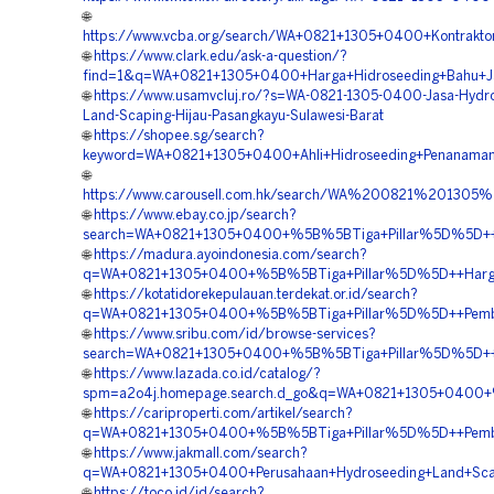
🌐
https://www.vcba.org/search/WA+0821+1305+0400+Kontrakto
🌐
https://www.clark.edu/ask-a-question/?
find=1&q=WA+0821+1305+0400+Harga+Hidroseeding+Bahu+Jal
🌐
https://www.usamvcluj.ro/?s=WA-0821-1305-0400-Jasa-Hydr
Land-Scaping-Hijau-Pasangkayu-Sulawesi-Barat
🌐
https://shopee.sg/search?
keyword=WA+0821+1305+0400+Ahli+Hidroseeding+Penanaman
🌐
https://www.carousell.com.hk/search/WA%200821%2013
🌐
https://www.ebay.co.jp/search?
search=WA+0821+1305+0400+%5B%5BTiga+Pillar%5D%5D++Harg
🌐
https://madura.ayoindonesia.com/search?
q=WA+0821+1305+0400+%5B%5BTiga+Pillar%5D%5D++Harga+Hi
🌐
https://kotatidorekepulauan.terdekat.or.id/search?
q=WA+0821+1305+0400+%5B%5BTiga+Pillar%5D%5D++Pemboron
🌐
https://www.sribu.com/id/browse-services?
search=WA+0821+1305+0400+%5B%5BTiga+Pillar%5D%5D++Kont
🌐
https://www.lazada.co.id/catalog/?
spm=a2o4j.homepage.search.d_go&q=WA+0821+1305+0400+%5
🌐
https://cariproperti.com/artikel/search?
q=WA+0821+1305+0400+%5B%5BTiga+Pillar%5D%5D++Pemboro
🌐
https://www.jakmall.com/search?
q=WA+0821+1305+0400+Perusahaan+Hydroseeding+Land+Scapi
🌐
https://toco.id/id/search?