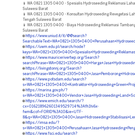
📱 WA 0821 1305 0400 - Spesialis Hydroseeding Reklamasi La
Sulawesi Barat
📱 WA 0821 1305 0400 - Konsultan Hydroseeding Revegetasi L
Tengah Sulawesi Barat
📱 WA 0821 1305 0400 - Biaya Hidroseeding Reklamasi Tamban
Sulawesi Barat
🌐
https://www.uniud.it/it/@@search?
SearchableText=WA+0821+1305+0400+Perusahaan+Hydroseedi
🌐
https://uwm.edu.pl/search/node?
keys=WA+0821+1305+0400+Spesialis+Hydroseeding+Reklama
🌐
https://www.mauricerivertwp.org/Search?
searchPhrase=WA+0821+1305+0400+Harga+Jasa+Hydroseedin
🌐
https://livingstonnj.org/Search?
searchPhrase=WA+0821+1305+0400+Jasa+Pemborong+Hidrosee
🌐
https://www.potsdam.edu/search?
s=WA+0821+1305+0400+Kontraktor+Hydroseeding+Green+Proje
🌐
https://marina.gov.ph/?
s=WA+0821+1305+0400+Vendor+Jasa+Hydroseeding+Land+Scap
🌐
https://www.emich.edu/search/?
cx=016218962601349529714%3Afh1hi6x-
fwm&cof=FORID%3A10&ie=UTF-
8&q=WA+0821+1305+0400+Jasa+Hidroseeding+Stabilisasi+Ler
🌐
https://imsa.edu/?
s=WA+0821+1305+0400+Perusahaan+Jasa+Hydroseeding+Pengh
🌐
https://www.fscj.edu/search?