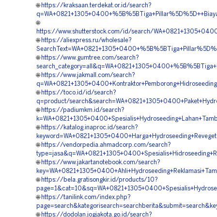
🌐
https://kraksaan.terdekat.or.id/search?
q=WA+0821+1305+0400+%5B%5BTiga+Pillar%5D%5D++Biaya+J
🌐
https://www.shutterstock.com/id/search/WA+0821+1305+04
🌐
https://aliexpress.ru/wholesale?
SearchText=WA+0821+1305+0400+%5B%5BTiga+Pillar%5D%5D+
🌐
https://www.gumtree.com/search?
search_category=all&q=WA+0821+1305+0400+%5B%5BTiga+Pil
🌐
https://www.jakmall.com/search?
q=WA+0821+1305+0400+Kontraktor+Pemborong+Hidroseeding+
🌐
https://toco.id/id/search?
q=product/search&search=WA+0821+1305+0400+Paket+Hydros
🌐
https://padiumkm.id/search?
k=WA+0821+1305+0400+Spesialis+Hydroseeding+Lahan+Tamba
🌐
https://katalog.inaproc.id/search?
keyword=WA+0821+1305+0400+Harga+Hydroseeding+Revegetas
🌐
https://vendorpedia.ahmadcorp.com/search?
type=jasa&q=WA+0821+1305+0400+Spesialis+Hidroseeding+Re
🌐
https://www.jakartanotebook.com/search?
key=WA+0821+1305+0400+Ahli+Hydroseeding+Reklamasi+Tamb
🌐
https://bela.gratisongkir.id/products/10?
page=1&cat=10&sq=WA+0821+1305+0400+Spesialis+Hydroseedi
🌐
https://tanilink.com/index.php?
page=search&kategorisearch=searchberita&submit=search&k
🌐
https://dodolan.jogjakota.go.id/search?