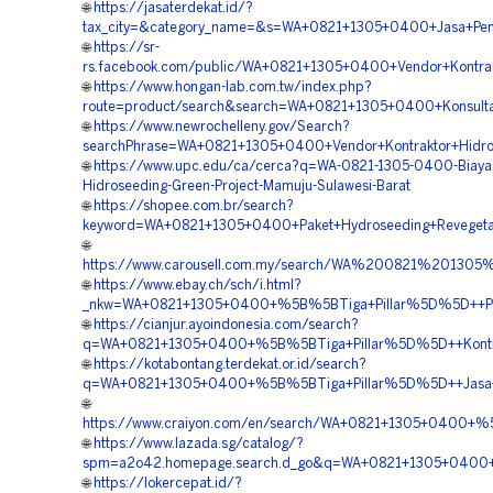
🌐
https://jasaterdekat.id/?
tax_city=&category_name=&s=WA+0821+1305+0400+Jasa+Pemb
🌐
https://sr-
rs.facebook.com/public/WA+0821+1305+0400+Vendor+Kontrak
🌐
https://www.hongan-lab.com.tw/index.php?
route=product/search&search=WA+0821+1305+0400+Konsulta
🌐
https://www.newrochelleny.gov/Search?
searchPhrase=WA+0821+1305+0400+Vendor+Kontraktor+Hidro
🌐
https://www.upc.edu/ca/cerca?q=WA-0821-1305-0400-Biaya-
Hidroseeding-Green-Project-Mamuju-Sulawesi-Barat
🌐
https://shopee.com.br/search?
keyword=WA+0821+1305+0400+Paket+Hydroseeding+Revegetas
🌐
https://www.carousell.com.my/search/WA%200821%201
🌐
https://www.ebay.ch/sch/i.html?
_nkw=WA+0821+1305+0400+%5B%5BTiga+Pillar%5D%5D++Paket
🌐
https://cianjur.ayoindonesia.com/search?
q=WA+0821+1305+0400+%5B%5BTiga+Pillar%5D%5D++Kontrakt
🌐
https://kotabontang.terdekat.or.id/search?
q=WA+0821+1305+0400+%5B%5BTiga+Pillar%5D%5D++Jasa+Pe
🌐
https://www.craiyon.com/en/search/WA+0821+1305+0400+%
🌐
https://www.lazada.sg/catalog/?
spm=a2o42.homepage.search.d_go&q=WA+0821+1305+0400+%5
🌐
https://lokercepat.id/?