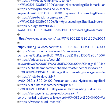
🌐
https://www.jualaku.id/all-categories?
q=WA+0821+1305+0400+Vendor+Hidroseeding+Reklamasi+Lah
🌐
https://www.pricebook.co.id/search?
keyword=WA+0821+1305+0400+Layanan+Hidroseeding+Penan
🌐
https://direktoriukm.com/search/?
q=WA+0821+1305+0400+Ahli+Hydroseeding+Stabilisasi+Leren
🌐
https://blog.fastwork.id/?
s=WA+0821+1305+0400+Konsultan+Hidroseeding+Reklamasi+L
🌐
https://www.ruparupa.com/jual/WA%200821%201305%20
🌐
https://ruangjual.com/cari/WA%200821%201305%20040
🌐
https://inaproduct.com/search/companies?
companies%5Bquery%5D=WA%200821%201305%200400%20
🌐
https://adasale.co.id/search?
keyword=WA%200821%201305%200400%20Harga%20Jasa
🌐
https://cheathamchamber.chambermaster.com/list/search?
q=WA+0821+1305+0400+Harga+Hydroseeding+Revegetasi+Ben
🌐
https://hotelterdekat.id/?
s=WA+0821+1305+0400+Perusahaan+Jasa+Hydroseeding+Rekl
🌐
https://ar.pinterest.com/search/pins/?
q=WA+0821+1305+0400+Spesialis+Hidroseeding+Reklamasi+
🌐
https://servayonline.com/product/search?
sort=price&direction=asc&keyword=WA+0821+1305+0400+Ven
🌐
https://www.sdsu.edu/search?