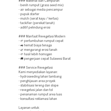
### Material dan Campuran
- benih rumput (grass seed mix)
- air sebagai media pencampur
- pupuk starter
- mulch (serat kayu / kertas)
- tackifier (perekat tanah)
- aditif pelindung erosi
### Manfaat Revegetasi Modern
- 🌱 pertumbuhan rumput cepat
- 🚜 hemat biaya tenaga
- 🌿 mengurangi erosi tanah
- 🌱 hasil lebih homogen
- 🚚 pengerjaan cepat Sulawesi Barat
### Service Revegetasi
Kami menyediakan layanan:
- hydroseeding lahan tambang
- penghijauan area proyek
- stabilisasi lereng dan slope
- revegetasi jalan dan tol
- penanaman rumput area luas
- konsultasi reklamasi lahan
Layanan untuk: