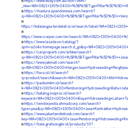
🌐
https://www.ebay.com.au/sch/i.html?
_nkw=WA+0821+1305+0400+%5B%5BTiga+Pillar%5D%5D++Kontr
🌐
https://madura.ayoindonesia.com/search?
q=WA+0821+1305+0400+%5B%5BTiga+Pillar%5D%5D++Vendor+K
🌐
https://kotalangsa.terdekat.or.id/search/label/WA+0821+
🌐
https://www.craiyon.com/en/search/WA+0821+1305+0400+%
🌐
https://www.lazada.vn/catalog/?
spm=a2o4n.homepage.search.d_go&q=WA+0821+1305+0400+%
🌐
https://cariproperti.com/artikel/search?
q=WA+0821+1305+0400+%5B%5BTiga+Pillar%5D%5D++Jasa+Pe
🌐
https://www.jakmall.com/search?
q=WA+0821+1305+0400+Harga+Jasa+Hydroseeding+Penghijau
🌐
https://toco.id/id/search?
q=product/search&search=WA+0821+1305+0400+Ahli+Hidros
🌐
https://padiumkm.id/search?
k=WA+0821+1305+0400+Pemborong+Hydroseeding+Bahu+Jalan
🌐
https://katalog.inaproc.id/search?
keyword=WA+0821+1305+0400+Biaya+Hidroseeding+Lahan+Ta
🌐
https://vendorpedia.ahmadcorp.com/search?
type=jasa&q=WA+0821+1305+0400+Jasa+Kontraktor+Hydrose
🌐
https://www.jakartanotebook.com/search?
key=WA+0821+1305+0400+Jasa+Pemborong+Hidroseeding+Rek
🌐
https://bela.gratisongkir.id/products/10?