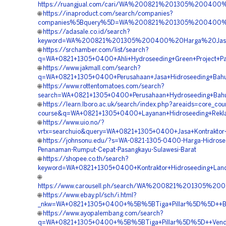
https://ruangjual.com/cari/WA%200821%201305%200400
🌐
https://inaproduct.com/search/companies?
companies%5Bquery%5D=WA%200821%201305%200400%20P
🌐
https://adasale.co.id/search?
keyword=WA%200821%201305%200400%20Harga%20Jasa%2
🌐
https://srchamber.com/list/search?
q=WA+0821+1305+0400+Ahli+Hydroseeding+Green+Project+Pa
🌐
https://www.jakmall.com/search?
q=WA+0821+1305+0400+Perusahaan+Jasa+Hidroseeding+Bahu+
🌐
https://www.rottentomatoes.com/search?
search=WA+0821+1305+0400+Perusahaan+Hydroseeding+Bahu+
🌐
https://learn.lboro.ac.uk/search/index.php?areaids=core_cou
course&q=WA+0821+1305+0400+Layanan+Hidroseeding+Reklam
🌐
https://www.uio.no/?
vrtx=searchuio&query=WA+0821+1305+0400+Jasa+Kontraktor+
🌐
https://johnsonu.edu/?s=WA-0821-1305-0400-Harga-Hidrose
Penanaman-Rumput-Cepat-Pasangkayu-Sulawesi-Barat
🌐
https://shopee.co.th/search?
keyword=WA+0821+1305+0400+Kontraktor+Hidroseeding+Land+
🌐
https://www.carousell.ph/search/WA%200821%201305%2
🌐
https://www.ebay.pl/sch/i.html?
_nkw=WA+0821+1305+0400+%5B%5BTiga+Pillar%5D%5D++Biay
🌐
https://www.ayopalembang.com/search?
q=WA+0821+1305+0400+%5B%5BTiga+Pillar%5D%5D++Vendor+K