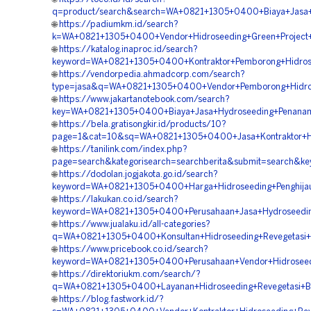
q=product/search&search=WA+0821+1305+0400+Biaya+Jasa+H
🌐
https://padiumkm.id/search?
k=WA+0821+1305+0400+Vendor+Hidroseeding+Green+Project+P
🌐
https://katalog.inaproc.id/search?
keyword=WA+0821+1305+0400+Kontraktor+Pemborong+Hidrosee
🌐
https://vendorpedia.ahmadcorp.com/search?
type=jasa&q=WA+0821+1305+0400+Vendor+Pemborong+Hidrose
🌐
https://www.jakartanotebook.com/search?
key=WA+0821+1305+0400+Biaya+Jasa+Hydroseeding+Penanam
🌐
https://bela.gratisongkir.id/products/10?
page=1&cat=10&sq=WA+0821+1305+0400+Jasa+Kontraktor+Hid
🌐
https://tanilink.com/index.php?
page=search&kategorisearch=searchberita&submit=search&k
🌐
https://dodolan.jogjakota.go.id/search?
keyword=WA+0821+1305+0400+Harga+Hidroseeding+Penghijaua
🌐
https://lakukan.co.id/search?
keyword=WA+0821+1305+0400+Perusahaan+Jasa+Hydroseeding+
🌐
https://www.jualaku.id/all-categories?
q=WA+0821+1305+0400+Konsultan+Hidroseeding+Revegetasi+B
🌐
https://www.pricebook.co.id/search?
keyword=WA+0821+1305+0400+Perusahaan+Vendor+Hidroseedi
🌐
https://direktoriukm.com/search/?
q=WA+0821+1305+0400+Layanan+Hidroseeding+Revegetasi+Be
🌐
https://blog.fastwork.id/?