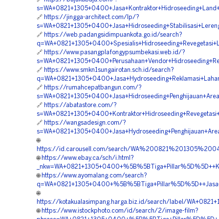
s=WA+0821+1305+0400+Jasa+Kontraktor+Hidroseeding+Land+S
🔗
https://jingga-architect.com/lp/?
s=WA+0821+1305+0400+Jasa+Hidroseeding+Stabilisasi+Leren
🔗
https://web.padangsidimpuankota.go.id/search?
q=WA+0821+1305+0400+Spesialis+Hidroseeding+Revegetasi+
🔗
https://www.pasangplafongypsumbekasi.web.id/?
s=WA+0821+1305+0400+Perusahaan+Vendor+Hidroseeding+Rek
🔗
https://www.smkn1sungairotan.sch.id/search?
q=WA+0821+1305+0400+Jasa+Hydroseeding+Reklamasi+Lahan
🔗
https://rumahcepatbangun.com/?
s=WA+0821+1305+0400+Jasa+Hidroseeding+Penghijauan+Area
🔗
https://abatastore.com/?
s=WA+0821+1305+0400+Kontraktor+Hidroseeding+Revegetasi+
🔗
https://wangsadesign.com/?
s=WA+0821+1305+0400+Jasa+Hydroseeding+Penghijauan+Area
🌐
https://id.carousell.com/search/WA%200821%201305%2
🌐
https://www.ebay.ca/sch/i.html?
_nkw=WA+0821+1305+0400+%5B%5BTiga+Pillar%5D%5D++Konsu
🌐
https://www.ayomalang.com/search?
q=WA+0821+1305+0400+%5B%5BTiga+Pillar%5D%5D++Jasa+Ko
🌐
https://kotakualasimpang.harga.biz.id/search/label/WA+0
🌐
https://www.istockphoto.com/id/search/2/image-film?