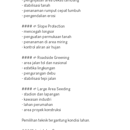
- penghijauan area bekas tambang
- stabilisasi tanah
- penanaman rumput cepat tumbuh
- pengendalian erosi
#### 🌱 Slope Protection
- mencegah longsor
- penguatan permukaan tanah
- penanaman di area miring
- kontrol aliran air hujan
#### 🌱 Roadside Greening
- area jalan tol dan nasional
- estetika lingkungan
- pengurangan debu
- stabilisasi tepi jalan
#### 🌱 Large Area Seeding
- stadion dan lapangan
- kawasan industri
- lahan perumahan
- area proyek konstruksi
Pemilihan teknik tergantung kondisi lahan.