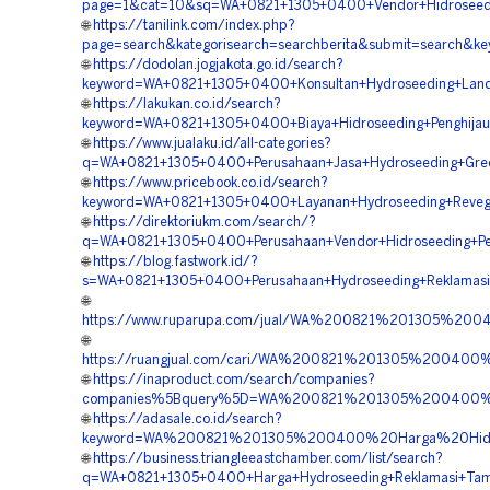
page=1&cat=10&sq=WA+0821+1305+0400+Vendor+Hidroseeding
🌐
https://tanilink.com/index.php?
page=search&kategorisearch=searchberita&submit=search&
🌐
https://dodolan.jogjakota.go.id/search?
keyword=WA+0821+1305+0400+Konsultan+Hydroseeding+Land+
🌐
https://lakukan.co.id/search?
keyword=WA+0821+1305+0400+Biaya+Hidroseeding+Penghijau
🌐
https://www.jualaku.id/all-categories?
q=WA+0821+1305+0400+Perusahaan+Jasa+Hydroseeding+Green
🌐
https://www.pricebook.co.id/search?
keyword=WA+0821+1305+0400+Layanan+Hydroseeding+Revege
🌐
https://direktoriukm.com/search/?
q=WA+0821+1305+0400+Perusahaan+Vendor+Hidroseeding+P
🌐
https://blog.fastwork.id/?
s=WA+0821+1305+0400+Perusahaan+Hydroseeding+Reklamasi
🌐
https://www.ruparupa.com/jual/WA%200821%201305%20
🌐
https://ruangjual.com/cari/WA%200821%201305%20040
🌐
https://inaproduct.com/search/companies?
companies%5Bquery%5D=WA%200821%201305%200400%20
🌐
https://adasale.co.id/search?
keyword=WA%200821%201305%200400%20Harga%20Hidro
🌐
https://business.triangleeastchamber.com/list/search?
q=WA+0821+1305+0400+Harga+Hydroseeding+Reklamasi+Tam