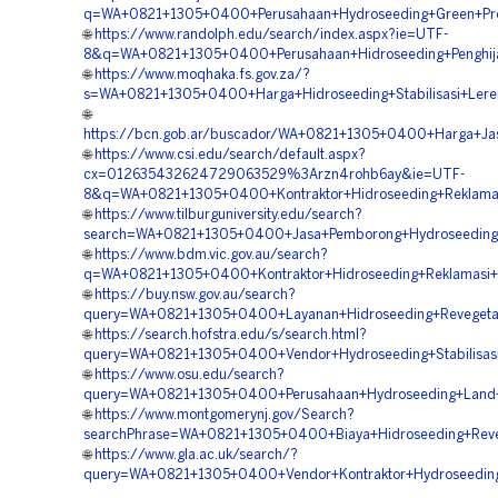
q=WA+0821+1305+0400+Perusahaan+Hydroseeding+Green+Proj
🌐
https://www.randolph.edu/search/index.aspx?ie=UTF-
8&q=WA+0821+1305+0400+Perusahaan+Hidroseeding+Penghija
🌐
https://www.moqhaka.fs.gov.za/?
s=WA+0821+1305+0400+Harga+Hidroseeding+Stabilisasi+Lere
🌐
https://bcn.gob.ar/buscador/WA+0821+1305+0400+Harga+Jas
🌐
https://www.csi.edu/search/default.aspx?
cx=012635432624729063529%3Arzn4rohb6ay&ie=UTF-
8&q=WA+0821+1305+0400+Kontraktor+Hidroseeding+Reklamas
🌐
https://www.tilburguniversity.edu/search?
search=WA+0821+1305+0400+Jasa+Pemborong+Hydroseeding+
🌐
https://www.bdm.vic.gov.au/search?
q=WA+0821+1305+0400+Kontraktor+Hidroseeding+Reklamasi+
🌐
https://buy.nsw.gov.au/search?
query=WA+0821+1305+0400+Layanan+Hidroseeding+Revegetasi
🌐
https://search.hofstra.edu/s/search.html?
query=WA+0821+1305+0400+Vendor+Hydroseeding+Stabilisasi
🌐
https://www.osu.edu/search?
query=WA+0821+1305+0400+Perusahaan+Hydroseeding+Land+S
🌐
https://www.montgomerynj.gov/Search?
searchPhrase=WA+0821+1305+0400+Biaya+Hidroseeding+Reve
🌐
https://www.gla.ac.uk/search/?
query=WA+0821+1305+0400+Vendor+Kontraktor+Hydroseeding