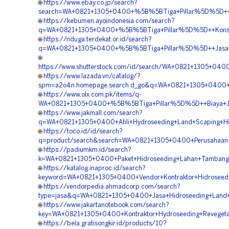
🌐
https://www.ebay.co.jp/search?
search=WA+0821+1305+0400+%5B%5BTiga+Pillar%5D%5D++Jas
🌐
https://kebumen.ayoindonesia.com/search?
q=WA+0821+1305+0400+%5B%5BTiga+Pillar%5D%5D++Konsult
🌐
https://nduga.terdekat.or.id/search?
q=WA+0821+1305+0400+%5B%5BTiga+Pillar%5D%5D++Jasa+Hi
🌐
https://www.shutterstock.com/id/search/WA+0821+1305+04
🌐
https://www.lazada.vn/catalog/?
spm=a2o4n.homepage.search.d_go&q=WA+0821+1305+0400+%
🌐
https://www.olx.com.pk/items/q-
WA+0821+1305+0400+%5B%5BTiga+Pillar%5D%5D++Biaya+Jas
🌐
https://www.jakmall.com/search?
q=WA+0821+1305+0400+Ahli+Hydroseeding+Land+Scaping+Hi
🌐
https://toco.id/id/search?
q=product/search&search=WA+0821+1305+0400+Perusahaan+H
🌐
https://padiumkm.id/search?
k=WA+0821+1305+0400+Paket+Hidroseeding+Lahan+Tambang
🌐
https://katalog.inaproc.id/search?
keyword=WA+0821+1305+0400+Vendor+Kontraktor+Hidroseed
🌐
https://vendorpedia.ahmadcorp.com/search?
type=jasa&q=WA+0821+1305+0400+Jasa+Hidroseeding+Land+
🌐
https://www.jakartanotebook.com/search?
key=WA+0821+1305+0400+Kontraktor+Hydroseeding+Revegeta
🌐
https://bela.gratisongkir.id/products/10?