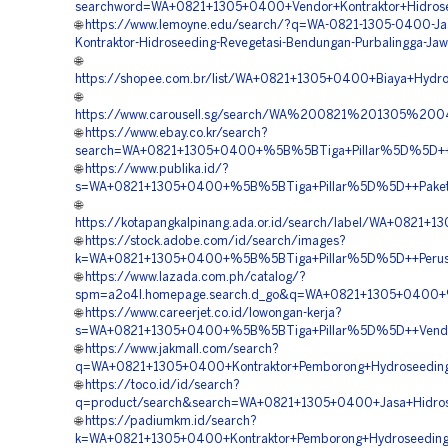
searchword=WA+0821+1305+0400+Vendor+Kontraktor+Hidrose
🌐
https://www.lemoyne.edu/search/?q=WA-0821-1305-0400-Ja
Kontraktor-Hidroseeding-Revegetasi-Bendungan-Purbalingga-Ja
🌐
https://shopee.com.br/list/WA+0821+1305+0400+Biaya+Hydros
🌐
https://www.carousell.sg/search/WA%200821%201305%
🌐
https://www.ebay.co.kr/search?
search=WA+0821+1305+0400+%5B%5BTiga+Pillar%5D%5D++P
🌐
https://www.publika.id/?
s=WA+0821+1305+0400+%5B%5BTiga+Pillar%5D%5D++Paket+
🌐
https://kotapangkalpinang.ada.or.id/search/label/WA+082
🌐
https://stock.adobe.com/id/search/images?
k=WA+0821+1305+0400+%5B%5BTiga+Pillar%5D%5D++Perusa
🌐
https://www.lazada.com.ph/catalog/?
spm=a2o4l.homepage.search.d_go&q=WA+0821+1305+0400+%
🌐
https://www.careerjet.co.id/lowongan-kerja?
s=WA+0821+1305+0400+%5B%5BTiga+Pillar%5D%5D++Vendor
🌐
https://www.jakmall.com/search?
q=WA+0821+1305+0400+Kontraktor+Pemborong+Hydroseedin
🌐
https://toco.id/id/search?
q=product/search&search=WA+0821+1305+0400+Jasa+Hidro
🌐
https://padiumkm.id/search?
k=WA+0821+1305+0400+Kontraktor+Pemborong+Hydroseeding