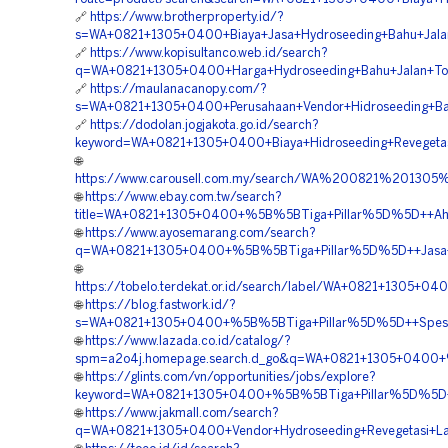
🔗
https://www.brotherproperty.id/?
s=WA+0821+1305+0400+Biaya+Jasa+Hydroseeding+Bahu+Jala
🔗
https://www.kopisultanco.web.id/search?
q=WA+0821+1305+0400+Harga+Hydroseeding+Bahu+Jalan+Tol
🔗
https://maulanacanopy.com/?
s=WA+0821+1305+0400+Perusahaan+Vendor+Hidroseeding+Bah
🔗
https://dodolan.jogjakota.go.id/search?
keyword=WA+0821+1305+0400+Biaya+Hidroseeding+Revegetas
🌐
https://www.carousell.com.my/search/WA%200821%201
🌐
https://www.ebay.com.tw/search?
title=WA+0821+1305+0400+%5B%5BTiga+Pillar%5D%5D++Ahli+
🌐
https://www.ayosemarang.com/search?
q=WA+0821+1305+0400+%5B%5BTiga+Pillar%5D%5D++Jasa+Kon
🌐
https://tobelo.terdekat.or.id/search/label/WA+0821+1305
🌐
https://blog.fastwork.id/?
s=WA+0821+1305+0400+%5B%5BTiga+Pillar%5D%5D++Spesialis
🌐
https://www.lazada.co.id/catalog/?
spm=a2o4j.homepage.search.d_go&q=WA+0821+1305+0400+%
🌐
https://glints.com/vn/opportunities/jobs/explore?
keyword=WA+0821+1305+0400+%5B%5BTiga+Pillar%5D%5D++P
🌐
https://www.jakmall.com/search?
q=WA+0821+1305+0400+Vendor+Hydroseeding+Revegetasi+La