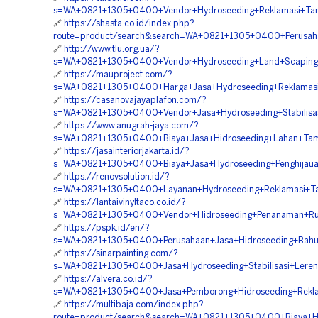
s=WA+0821+1305+0400+Vendor+Hydroseeding+Reklamasi+Ta
🔗
https://shasta.co.id/index.php?
route=product/search&search=WA+0821+1305+0400+Perusah
🔗
http://www.tlu.org.ua/?
s=WA+0821+1305+0400+Vendor+Hydroseeding+Land+Scaping+
🔗
https://mauproject.com/?
s=WA+0821+1305+0400+Harga+Jasa+Hydroseeding+Reklamas
🔗
https://casanovajayaplafon.com/?
s=WA+0821+1305+0400+Vendor+Jasa+Hydroseeding+Stabilisa
🔗
https://www.anugrah-jaya.com/?
s=WA+0821+1305+0400+Biaya+Jasa+Hidroseeding+Lahan+Tam
🔗
https://jasainteriorjakarta.id/?
s=WA+0821+1305+0400+Biaya+Jasa+Hydroseeding+Penghijau
🔗
https://renovsolution.id/?
s=WA+0821+1305+0400+Layanan+Hydroseeding+Reklamasi+
🔗
https://lantaivinyltaco.co.id/?
s=WA+0821+1305+0400+Vendor+Hidroseeding+Penanaman+R
🔗
https://pspk.id/en/?
s=WA+0821+1305+0400+Perusahaan+Jasa+Hidroseeding+Bahu+
🔗
https://sinarpainting.com/?
s=WA+0821+1305+0400+Jasa+Hydroseeding+Stabilisasi+Lere
🔗
https://alvera.co.id/?
s=WA+0821+1305+0400+Jasa+Pemborong+Hidroseeding+Rekl
🔗
https://multibaja.com/index.php?
route=product/search&search=WA+0821+1305+0400+Biaya+Hy