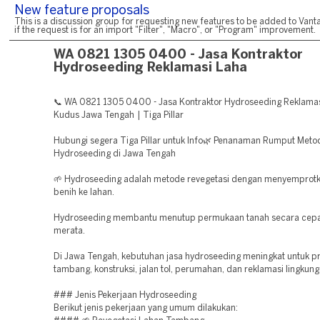
New feature proposals
This is a discussion group for requesting new features to be added to Vanta
if the request is for an import "Filter", "Macro", or "Program" improvement.
WA 0821 1305 0400 - Jasa Kontraktor
Hydroseeding Reklamasi Laha
📞 WA 0821 1305 0400 - Jasa Kontraktor Hydroseeding Reklama
Kudus Jawa Tengah | Tiga Pillar
Hubungi segera Tiga Pillar untuk Info🌿 Penanaman Rumput Meto
Hydroseeding di Jawa Tengah
🌱 Hydroseeding adalah metode revegetasi dengan menyemprotk
benih ke lahan.
Hydroseeding membantu menutup permukaan tanah secara cepa
merata.
Di Jawa Tengah, kebutuhan jasa hydroseeding meningkat untuk p
tambang, konstruksi, jalan tol, perumahan, dan reklamasi lingkung
### Jenis Pekerjaan Hydroseeding
Berikut jenis pekerjaan yang umum dilakukan: