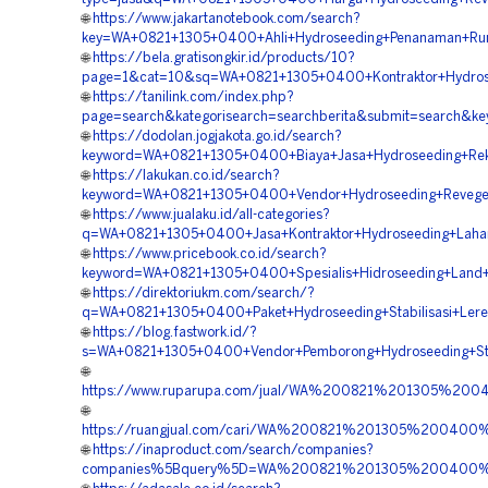
🌐
https://www.jakartanotebook.com/search?
key=WA+0821+1305+0400+Ahli+Hydroseeding+Penanaman+Ru
🌐
https://bela.gratisongkir.id/products/10?
page=1&cat=10&sq=WA+0821+1305+0400+Kontraktor+Hydros
🌐
https://tanilink.com/index.php?
page=search&kategorisearch=searchberita&submit=search&
🌐
https://dodolan.jogjakota.go.id/search?
keyword=WA+0821+1305+0400+Biaya+Jasa+Hydroseeding+Re
🌐
https://lakukan.co.id/search?
keyword=WA+0821+1305+0400+Vendor+Hydroseeding+Revege
🌐
https://www.jualaku.id/all-categories?
q=WA+0821+1305+0400+Jasa+Kontraktor+Hydroseeding+Lah
🌐
https://www.pricebook.co.id/search?
keyword=WA+0821+1305+0400+Spesialis+Hidroseeding+Land+
🌐
https://direktoriukm.com/search/?
q=WA+0821+1305+0400+Paket+Hydroseeding+Stabilisasi+Ler
🌐
https://blog.fastwork.id/?
s=WA+0821+1305+0400+Vendor+Pemborong+Hydroseeding+Stab
🌐
https://www.ruparupa.com/jual/WA%200821%201305%20
🌐
https://ruangjual.com/cari/WA%200821%201305%200400
🌐
https://inaproduct.com/search/companies?
companies%5Bquery%5D=WA%200821%201305%200400%20K