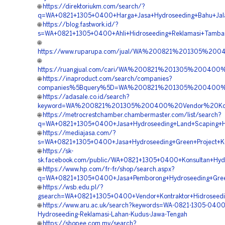
🌐
https://direktoriukm.com/search/?
q=WA+0821+1305+0400+Harga+Jasa+Hydroseeding+Bahu+Jal
🌐
https://blog.fastwork.id/?
s=WA+0821+1305+0400+Ahli+Hidroseeding+Reklamasi+Tamb
🌐
https://www.ruparupa.com/jual/WA%200821%201305%20
🌐
https://ruangjual.com/cari/WA%200821%201305%20040
🌐
https://inaproduct.com/search/companies?
companies%5Bquery%5D=WA%200821%201305%200400%2
🌐
https://adasale.co.id/search?
keyword=WA%200821%201305%200400%20Vendor%20Kont
🌐
https://metrocrestchamber.chambermaster.com/list/search?
q=WA+0821+1305+0400+Jasa+Hydroseeding+Land+Scaping+H
🌐
https://mediajasa.com/?
s=WA+0821+1305+0400+Jasa+Hydroseeding+Green+Project+K
🌐
https://sk-
sk.facebook.com/public/WA+0821+1305+0400+Konsultan+Hyd
🌐
https://www.hp.com/fr-fr/shop/search.aspx?
q=WA+0821+1305+0400+Jasa+Pemborong+Hydroseeding+Gree
🌐
https://wsb.edu.pl/?
gsearch=WA+0821+1305+0400+Vendor+Kontraktor+Hidroseed
🌐
https://www.aru.ac.uk/search?keywords=WA-0821-1305-0400-
Hydroseeding-Reklamasi-Lahan-Kudus-Jawa-Tengah
🌐
https://shopee.com.my/search?