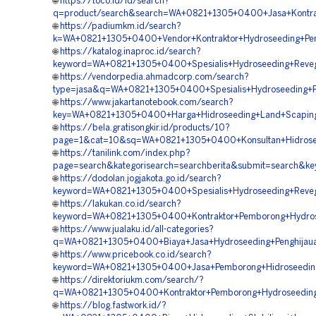
🌐
https://toco.id/id/search?
q=product/search&search=WA+0821+1305+0400+Jasa+Kontra
🌐
https://padiumkm.id/search?
k=WA+0821+1305+0400+Vendor+Kontraktor+Hydroseeding+Pe
🌐
https://katalog.inaproc.id/search?
keyword=WA+0821+1305+0400+Spesialis+Hydroseeding+Reveg
🌐
https://vendorpedia.ahmadcorp.com/search?
type=jasa&q=WA+0821+1305+0400+Spesialis+Hydroseeding+
🌐
https://www.jakartanotebook.com/search?
key=WA+0821+1305+0400+Harga+Hidroseeding+Land+Scaping
🌐
https://bela.gratisongkir.id/products/10?
page=1&cat=10&sq=WA+0821+1305+0400+Konsultan+Hidrosee
🌐
https://tanilink.com/index.php?
page=search&kategorisearch=searchberita&submit=search&
🌐
https://dodolan.jogjakota.go.id/search?
keyword=WA+0821+1305+0400+Spesialis+Hydroseeding+Reveg
🌐
https://lakukan.co.id/search?
keyword=WA+0821+1305+0400+Kontraktor+Pemborong+Hydrose
🌐
https://www.jualaku.id/all-categories?
q=WA+0821+1305+0400+Biaya+Jasa+Hydroseeding+Penghijaua
🌐
https://www.pricebook.co.id/search?
keyword=WA+0821+1305+0400+Jasa+Pemborong+Hidroseeding
🌐
https://direktoriukm.com/search/?
q=WA+0821+1305+0400+Kontraktor+Pemborong+Hydroseeding+S
🌐
https://blog.fastwork.id/?