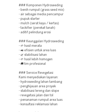
### Komponen Hydroseeding
- benih rumput (grass seed mix)
- air sebagai media pencampur
- pupuk starter
- mulch (serat kayu / kertas)
- tackifier (perekat tanah)
- aditif pelindung erosi
### Keunggulan Hydroseeding
- 🌱 hasil merata
- 🚜 efisien untuk area luas
- 🌿 stabilisasi lahan
- 🌱 hasil lebih homogen
- 🚚 tim profesional
### Service Revegetasi
Kami menyediakan layanan:
- hydroseeding lahan tambang
- penghijauan area proyek
- stabilisasi lereng dan slope
- revegetasi jalan dan tol
- penanaman rumput area luas
- konsultasi reklamasi lahan