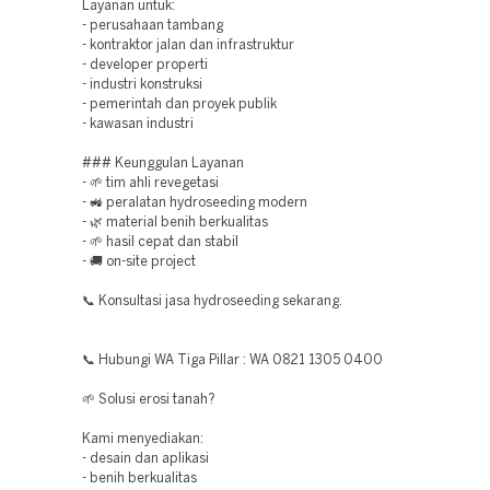
Layanan untuk:
- perusahaan tambang
- kontraktor jalan dan infrastruktur
- developer properti
- industri konstruksi
- pemerintah dan proyek publik
- kawasan industri
### Keunggulan Layanan
- 🌱 tim ahli revegetasi
- 🚜 peralatan hydroseeding modern
- 🌿 material benih berkualitas
- 🌱 hasil cepat dan stabil
- 🚚 on-site project
📞 Konsultasi jasa hydroseeding sekarang.
📞 Hubungi WA Tiga Pillar : WA 0821 1305 0400
🌱 Solusi erosi tanah?
Kami menyediakan:
- desain dan aplikasi
- benih berkualitas