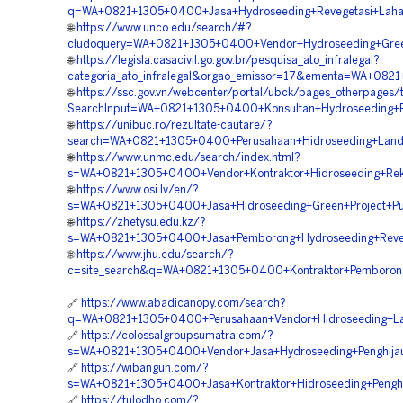
q=WA+0821+1305+0400+Jasa+Hydroseeding+Revegetasi+Lah
🌐
https://www.unco.edu/search/#?
cludoquery=WA+0821+1305+0400+Vendor+Hydroseeding+Gree
🌐
https://legisla.casacivil.go.gov.br/pesquisa_ato_infralegal?
categoria_ato_infralegal&orgao_emissor=17&ementa=WA+082
🌐
https://ssc.gov.vn/webcenter/portal/ubck/pages_otherpages
SearchInput=WA+0821+1305+0400+Konsultan+Hydroseeding+R
🌐
https://unibuc.ro/rezultate-cautare/?
search=WA+0821+1305+0400+Perusahaan+Hidroseeding+Land
🌐
https://www.unmc.edu/search/index.html?
s=WA+0821+1305+0400+Vendor+Kontraktor+Hidroseeding+Re
🌐
https://www.osi.lv/en/?
s=WA+0821+1305+0400+Jasa+Hidroseeding+Green+Project+Pu
🌐
https://zhetysu.edu.kz/?
s=WA+0821+1305+0400+Jasa+Pemborong+Hydroseeding+Reveg
🌐
https://www.jhu.edu/search/?
c=site_search&q=WA+0821+1305+0400+Kontraktor+Pemborong+
🔗
https://www.abadicanopy.com/search?
q=WA+0821+1305+0400+Perusahaan+Vendor+Hidroseeding+La
🔗
https://colossalgroupsumatra.com/?
s=WA+0821+1305+0400+Vendor+Jasa+Hydroseeding+Penghijau
🔗
https://wibangun.com/?
s=WA+0821+1305+0400+Jasa+Kontraktor+Hidroseeding+Pengh
🔗
https://tulodho.com/?