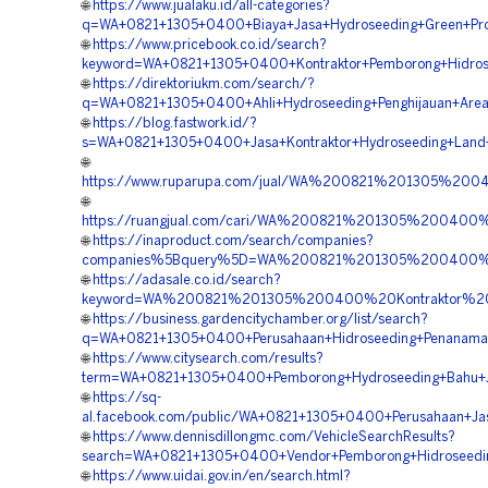
🌐
https://www.jualaku.id/all-categories?
q=WA+0821+1305+0400+Biaya+Jasa+Hydroseeding+Green+Proj
🌐
https://www.pricebook.co.id/search?
keyword=WA+0821+1305+0400+Kontraktor+Pemborong+Hidrose
🌐
https://direktoriukm.com/search/?
q=WA+0821+1305+0400+Ahli+Hydroseeding+Penghijauan+Area
🌐
https://blog.fastwork.id/?
s=WA+0821+1305+0400+Jasa+Kontraktor+Hydroseeding+Land+
🌐
https://www.ruparupa.com/jual/WA%200821%201305%20
🌐
https://ruangjual.com/cari/WA%200821%201305%20040
🌐
https://inaproduct.com/search/companies?
companies%5Bquery%5D=WA%200821%201305%200400%20
🌐
https://adasale.co.id/search?
keyword=WA%200821%201305%200400%20Kontraktor%20H
🌐
https://business.gardencitychamber.org/list/search?
q=WA+0821+1305+0400+Perusahaan+Hidroseeding+Penanama
🌐
https://www.citysearch.com/results?
term=WA+0821+1305+0400+Pemborong+Hydroseeding+Bahu+Ja
🌐
https://sq-
al.facebook.com/public/WA+0821+1305+0400+Perusahaan+Jasa
🌐
https://www.dennisdillongmc.com/VehicleSearchResults?
search=WA+0821+1305+0400+Vendor+Pemborong+Hidroseeding
🌐
https://www.uidai.gov.in/en/search.html?