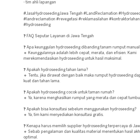
- tim ahli lapangan
#JasaHydroseedingJawa Tengah #LandReclamation #Hydrosee
#landreclamation #revegetasi #reklamasilahan #kontraktorlahan
#hydroseeding
❓ FAQ Seputar Layanan di Jawa Tengah
❓ Apa keunggulan hydroseeding dibanding tanam rumput manual
🔹 Keunggulannya adalah lebih cepat, merata, dan efisien. Kami
merekomendasikan hydroseeding untuk hasil maksimal.
❓ Apakah hydroseeding tahan lama?
🔹 Tentu, jika dirawat dengan baik maka rumput hydroseeding d
kuat dan tahan lama.
❓ Apakah hydroseeding cocok untuk taman rumah?
🔹 Ya, karena menghasilkan rumput yang merata dan cepat tumbu
❓ Apakah bisa konsultasi sebelum menggunakan hydroseeding?
🔹 Ya, tim kami menyediakan konsultasi gratis.
❓ Kenapa harus memilih supplier hydroseeding terpercaya di Ja
🔹 Sebab pengalaman dan kualitas material menentukan hasil akh
optimal.