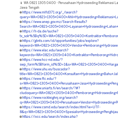
📱 WA 0821 1305 0400 - Perusahaan Hydroseeding Reklamasi L
Jawa Tengah
🌐
https://www.mlfd371.org/_/search?
query=WA+0821+1305+0400+Ahli+Hydroseeding+Reklamasi+La
🌐
https://www.anep.gov.mz/Search-Results?
Search=WA+0821+1305+0400+Layanan+Hydroseeding+Lahan+
🌐
https://h-da.de/suche?
tx_solr%5Bq%5D=WA+0821+1305+0400+Kontraktor+Pemboron
🌐
https://glints.com/id/opportunities/jobs/explore?
keyword=WA+0821+1305+0400+Vendor+Pemborong+Hydroseedi
🌐
https://www.elac.edu/search?
keywords=WA+0821+1305+0400+Kontraktor+Pemborong+Hidro
🌐
https://www.hcc-nd.edu/?
swp_form%5Bform_id%5D=1&s=WA+0821+1305+0400+Harga+Ja
🌐
https://www.uhu.es/buscador?
title=WA+0821+1305+0400+Konsultan+Hydroseeding+Bahu+Jal
🌐
https://www.ftc.edu/?
s=WA+0821+1305+0400+Perusahaan+Jasa+Hydroseeding+Peng
🌐
https://www.uniarts.fi/en/search/?#?
cludoquery=WA+0821+1305+0400+Pemborong+Hidroseeding+R
🌐
https://www.rockleighnj.org/search?
q=WA+0821+1305+0400+Perusahaan+Vendor+Hydroseeding+Pe
🌐
https://www.csmd.edu/search/index.html?ie=UTF-
8&q=WA+0821+1305+0400+Spesialis+Hydroseeding+Penghija
🌐
https://ivcc.edu/search/index.php?