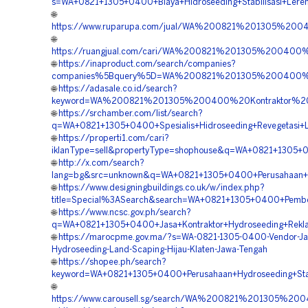
s=WA+0821+1305+0400+Biaya+Hidroseeding+Stabilisasi+Lere
🌐
https://www.ruparupa.com/jual/WA%200821%201305%2
🌐
https://ruangjual.com/cari/WA%200821%201305%2004
🌐
https://inaproduct.com/search/companies?
companies%5Bquery%5D=WA%200821%201305%200400%20
🌐
https://adasale.co.id/search?
keyword=WA%200821%201305%200400%20Kontraktor%20
🌐
https://srchamber.com/list/search?
q=WA+0821+1305+0400+Spesialis+Hidroseeding+Revegetasi+
🌐
https://properti1.com/cari?
iklanType=sell&propertyType=shophouse&q=WA+0821+1305+0
🌐
http://x.com/search?
lang=bg&src=unknown&q=WA+0821+1305+0400+Perusahaan+Ven
🌐
https://www.designingbuildings.co.uk/w/index.php?
title=Special%3ASearch&search=WA+0821+1305+0400+Pembo
🌐
https://www.ncsc.gov.ph/search?
q=WA+0821+1305+0400+Jasa+Kontraktor+Hydroseeding+Rekla
🌐
https://marocpme.gov.ma/?s=WA-0821-1305-0400-Vendor-Ja
Hydroseeding-Land-Scaping-Hijau-Klaten-Jawa-Tengah
🌐
https://shopee.ph/search?
keyword=WA+0821+1305+0400+Perusahaan+Hydroseeding+Stabi
🌐
https://www.carousell.sg/search/WA%200821%201305%