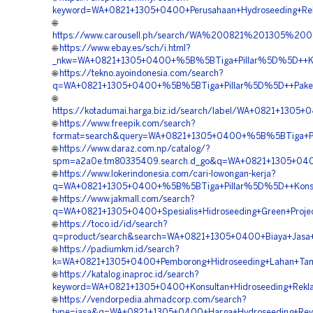
keyword=WA+0821+1305+0400+Perusahaan+Hydroseeding+Re
🌐
https://www.carousell.ph/search/WA%200821%201305%
🌐
https://www.ebay.es/sch/i.html?
_nkw=WA+0821+1305+0400+%5B%5BTiga+Pillar%5D%5D++Kont
🌐
https://tekno.ayoindonesia.com/search?
q=WA+0821+1305+0400+%5B%5BTiga+Pillar%5D%5D++Paket+H
🌐
https://kotadumai.harga.biz.id/search/label/WA+0821+130
🌐
https://www.freepik.com/search?
format=search&query=WA+0821+1305+0400+%5B%5BTiga+Pil
🌐
https://www.daraz.com.np/catalog/?
spm=a2a0e.tm80335409.search.d_go&q=WA+0821+1305+0400
🌐
https://www.lokerindonesia.com/cari-lowongan-kerja?
q=WA+0821+1305+0400+%5B%5BTiga+Pillar%5D%5D++Konsul
🌐
https://www.jakmall.com/search?
q=WA+0821+1305+0400+Spesialis+Hidroseeding+Green+Proje
🌐
https://toco.id/id/search?
q=product/search&search=WA+0821+1305+0400+Biaya+Jasa+H
🌐
https://padiumkm.id/search?
k=WA+0821+1305+0400+Pemborong+Hidroseeding+Lahan+Ta
🌐
https://katalog.inaproc.id/search?
keyword=WA+0821+1305+0400+Konsultan+Hidroseeding+Rekl
🌐
https://vendorpedia.ahmadcorp.com/search?
type=jasa&q=WA+0821+1305+0400+Harga+Hydroseeding+Reve