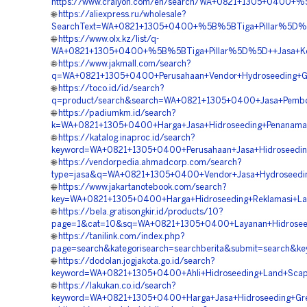
https://www.craiyon.com/en/search/WA+0821+1305+0400+%5
🌐
https://aliexpress.ru/wholesale?
SearchText=WA+0821+1305+0400+%5B%5BTiga+Pillar%5D%5D+
🌐
https://www.olx.kz/list/q-
WA+0821+1305+0400+%5B%5BTiga+Pillar%5D%5D++Jasa+Kontr
🌐
https://www.jakmall.com/search?
q=WA+0821+1305+0400+Perusahaan+Vendor+Hydroseeding+Gre
🌐
https://toco.id/id/search?
q=product/search&search=WA+0821+1305+0400+Jasa+Pemboro
🌐
https://padiumkm.id/search?
k=WA+0821+1305+0400+Harga+Jasa+Hidroseeding+Penanama
🌐
https://katalog.inaproc.id/search?
keyword=WA+0821+1305+0400+Perusahaan+Jasa+Hidroseeding
🌐
https://vendorpedia.ahmadcorp.com/search?
type=jasa&q=WA+0821+1305+0400+Vendor+Jasa+Hydroseedin
🌐
https://www.jakartanotebook.com/search?
key=WA+0821+1305+0400+Harga+Hidroseeding+Reklamasi+La
🌐
https://bela.gratisongkir.id/products/10?
page=1&cat=10&sq=WA+0821+1305+0400+Layanan+Hidroseedin
🌐
https://tanilink.com/index.php?
page=search&kategorisearch=searchberita&submit=search&k
🌐
https://dodolan.jogjakota.go.id/search?
keyword=WA+0821+1305+0400+Ahli+Hidroseeding+Land+Scapi
🌐
https://lakukan.co.id/search?
keyword=WA+0821+1305+0400+Harga+Jasa+Hidroseeding+Gree