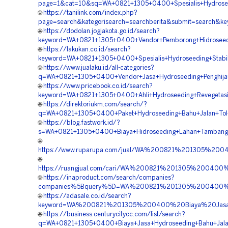
page=1&cat=10&sq=WA+0821+1305+0400+Spesialis+Hydrosee
🌐
https://tanilink.com/index.php?
page=search&kategorisearch=searchberita&submit=search&
🌐
https://dodolan.jogjakota.go.id/search?
keyword=WA+0821+1305+0400+Vendor+Pemborong+Hidroseedi
🌐
https://lakukan.co.id/search?
keyword=WA+0821+1305+0400+Spesialis+Hydroseeding+Stabil
🌐
https://www.jualaku.id/all-categories?
q=WA+0821+1305+0400+Vendor+Jasa+Hydroseeding+Penghija
🌐
https://www.pricebook.co.id/search?
keyword=WA+0821+1305+0400+Ahli+Hydroseeding+Revegetas
🌐
https://direktoriukm.com/search/?
q=WA+0821+1305+0400+Paket+Hydroseeding+Bahu+Jalan+Tol
🌐
https://blog.fastwork.id/?
s=WA+0821+1305+0400+Biaya+Hidroseeding+Lahan+Tambang
🌐
https://www.ruparupa.com/jual/WA%200821%201305%2
🌐
https://ruangjual.com/cari/WA%200821%201305%200400
🌐
https://inaproduct.com/search/companies?
companies%5Bquery%5D=WA%200821%201305%200400%20
🌐
https://adasale.co.id/search?
keyword=WA%200821%201305%200400%20Biaya%20Jasa%
🌐
https://business.centurycitycc.com/list/search?
q=WA+0821+1305+0400+Biaya+Jasa+Hydroseeding+Bahu+Jala