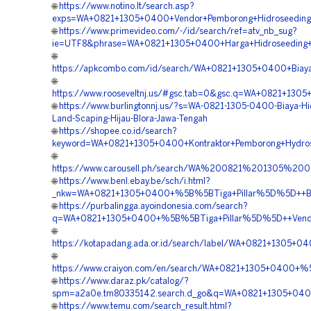
🌐
https://www.notino.lt/search.asp?
exps=WA+0821+1305+0400+Vendor+Pemborong+Hidroseeding+
🌐
https://www.primevideo.com/-/id/search/ref=atv_nb_sug?
ie=UTF8&phrase=WA+0821+1305+0400+Harga+Hidroseeding+St
🌐
https://apkcombo.com/id/search/WA+0821+1305+0400+Biaya
🌐
https://www.rooseveltnj.us/#gsc.tab=0&gsc.q=WA+0821+130
🌐
https://www.burlingtonnj.us/?s=WA-0821-1305-0400-Biaya-Hi
Land-Scaping-Hijau-Blora-Jawa-Tengah
🌐
https://shopee.co.id/search?
keyword=WA+0821+1305+0400+Kontraktor+Pemborong+Hydrose
🌐
https://www.carousell.ph/search/WA%200821%201305%
🌐
https://www.benl.ebay.be/sch/i.html?
_nkw=WA+0821+1305+0400+%5B%5BTiga+Pillar%5D%5D++Biay
🌐
https://purbalingga.ayoindonesia.com/search?
q=WA+0821+1305+0400+%5B%5BTiga+Pillar%5D%5D++Vendor+
🌐
https://kotapadang.ada.or.id/search/label/WA+0821+1305+
🌐
https://www.craiyon.com/en/search/WA+0821+1305+0400+%
🌐
https://www.daraz.pk/catalog/?
spm=a2a0e.tm80335142.search.d_go&q=WA+0821+1305+0400
🌐
https://www.temu.com/search_result.html?