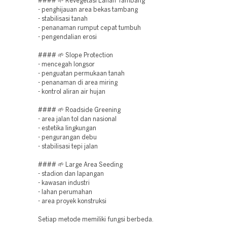
#### 🌱 Revegetasi Lahan Tambang
- penghijauan area bekas tambang
- stabilisasi tanah
- penanaman rumput cepat tumbuh
- pengendalian erosi
#### 🌱 Slope Protection
- mencegah longsor
- penguatan permukaan tanah
- penanaman di area miring
- kontrol aliran air hujan
#### 🌱 Roadside Greening
- area jalan tol dan nasional
- estetika lingkungan
- pengurangan debu
- stabilisasi tepi jalan
#### 🌱 Large Area Seeding
- stadion dan lapangan
- kawasan industri
- lahan perumahan
- area proyek konstruksi
Setiap metode memiliki fungsi berbeda.