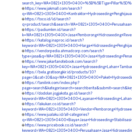
search_key=WA+0821+1305+0400+%5B%5BTiga+Pillar%5D%5D+
🌐
https://www.jakmall.com/search?
q=WA+0821+1305+0400+Kontraktor+Hydroseeding+Penghijau
🌐
https://toco.id/id/search?
q=product/search&search=WA+0821+1305+0400+Perusahaan+V
🌐
https://padiumkm.id/search?
k=WA+0821+1305+0400+Jasa+Pemborong+Hidroseeding+Reve
🌐
https://katalog.inaproc.id/search?
keyword=WA+0821+1305+0400+Harga+Hidroseeding+Penghija
🌐
https://vendorpedia.ahmadcorp.com/search?
type=jasa&q=WA+0821+1305+0400+Jasa+Hydroseeding+Pena
🌐
https://www.jakartanotebook.com/search?
key=WA+0821+1305+0400+Jasa+Hydroseeding+Lahan+Tamba
🌐
https://bela.gratisongkir.id/products/10?
page=1&cat=10&sq=WA+0821+1305+0400+Paket+Hydroseedi
🌐
https://tanilink.com/index.php?
page=search&kategorisearch=searchberita&submit=search&
🌐
https://dodolan.jogjakota.go.id/search?
keyword=WA+0821+1305+0400+Layanan+Hidroseeding+Laha
🌐
https://lakukan.co.id/search?
keyword=WA+0821+1305+0400+Vendor+Pemborong+Hydroseed
🌐
https://www.jualaku.id/all-categories?
q=WA+0821+1305+0400+Biaya+Jasa+Hidroseeding+Stabilisas
🌐
https://www.pricebook.co.id/search?
keyword=WA+0821+1305+0400+Perusahaan+Jasa+Hidroseedin