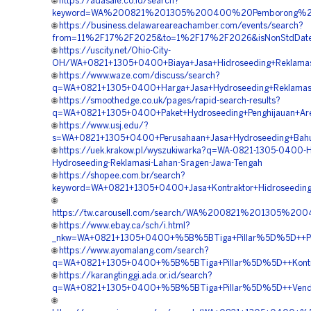
🌐
https://adasale.co.id/search?
keyword=WA%200821%201305%200400%20Pemborong%20
🌐
https://business.delawareareachamber.com/events/search?
from=11%2F17%2F2025&to=1%2F17%2F2026&isNonStdDateFo
🌐
https://uscity.net/Ohio-City-
OH/WA+0821+1305+0400+Biaya+Jasa+Hidroseeding+Reklamas
🌐
https://www.waze.com/discuss/search?
q=WA+0821+1305+0400+Harga+Jasa+Hydroseeding+Reklamas
🌐
https://smoothedge.co.uk/pages/rapid-search-results?
q=WA+0821+1305+0400+Paket+Hydroseeding+Penghijauan+Ar
🌐
https://www.usj.edu/?
s=WA+0821+1305+0400+Perusahaan+Jasa+Hydroseeding+Bahu
🌐
https://uek.krakow.pl/wyszukiwarka?q=WA-0821-1305-0400-H
Hydroseeding-Reklamasi-Lahan-Sragen-Jawa-Tengah
🌐
https://shopee.com.br/search?
keyword=WA+0821+1305+0400+Jasa+Kontraktor+Hidroseeding+
🌐
https://tw.carousell.com/search/WA%200821%201305%
🌐
https://www.ebay.ca/sch/i.html?
_nkw=WA+0821+1305+0400+%5B%5BTiga+Pillar%5D%5D++Perus
🌐
https://www.ayomalang.com/search?
q=WA+0821+1305+0400+%5B%5BTiga+Pillar%5D%5D++Kontrak
🌐
https://karangtinggi.ada.or.id/search?
q=WA+0821+1305+0400+%5B%5BTiga+Pillar%5D%5D++Vendor+
🌐