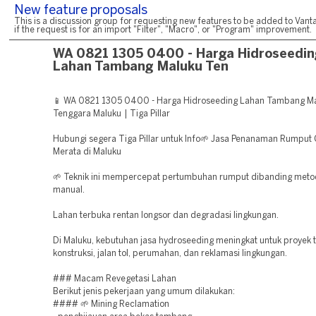
New feature proposals
This is a discussion group for requesting new features to be added to Vanta
if the request is for an import "Filter", "Macro", or "Program" improvement.
WA 0821 1305 0400 - Harga Hidroseedin
Lahan Tambang Maluku Ten
📱 WA 0821 1305 0400 - Harga Hidroseeding Lahan Tambang M
Tenggara Maluku | Tiga Pillar
Hubungi segera Tiga Pillar untuk Info🌱 Jasa Penanaman Rumput
Merata di Maluku
🌱 Teknik ini mempercepat pertumbuhan rumput dibanding met
manual.
Lahan terbuka rentan longsor dan degradasi lingkungan.
Di Maluku, kebutuhan jasa hydroseeding meningkat untuk proyek
konstruksi, jalan tol, perumahan, dan reklamasi lingkungan.
### Macam Revegetasi Lahan
Berikut jenis pekerjaan yang umum dilakukan:
#### 🌱 Mining Reclamation