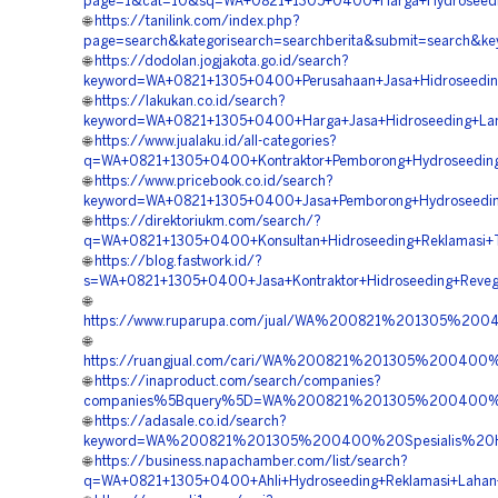
page=1&cat=10&sq=WA+0821+1305+0400+Harga+Hydroseeding
🌐
https://tanilink.com/index.php?
page=search&kategorisearch=searchberita&submit=search&k
🌐
https://dodolan.jogjakota.go.id/search?
keyword=WA+0821+1305+0400+Perusahaan+Jasa+Hidroseedin
🌐
https://lakukan.co.id/search?
keyword=WA+0821+1305+0400+Harga+Jasa+Hidroseeding+Land
🌐
https://www.jualaku.id/all-categories?
q=WA+0821+1305+0400+Kontraktor+Pemborong+Hydroseeding+
🌐
https://www.pricebook.co.id/search?
keyword=WA+0821+1305+0400+Jasa+Pemborong+Hydroseeding
🌐
https://direktoriukm.com/search/?
q=WA+0821+1305+0400+Konsultan+Hidroseeding+Reklamasi+
🌐
https://blog.fastwork.id/?
s=WA+0821+1305+0400+Jasa+Kontraktor+Hidroseeding+Revege
🌐
https://www.ruparupa.com/jual/WA%200821%201305%20
🌐
https://ruangjual.com/cari/WA%200821%201305%20040
🌐
https://inaproduct.com/search/companies?
companies%5Bquery%5D=WA%200821%201305%200400%20
🌐
https://adasale.co.id/search?
keyword=WA%200821%201305%200400%20Spesialis%20Hy
🌐
https://business.napachamber.com/list/search?
q=WA+0821+1305+0400+Ahli+Hydroseeding+Reklamasi+Lahan+