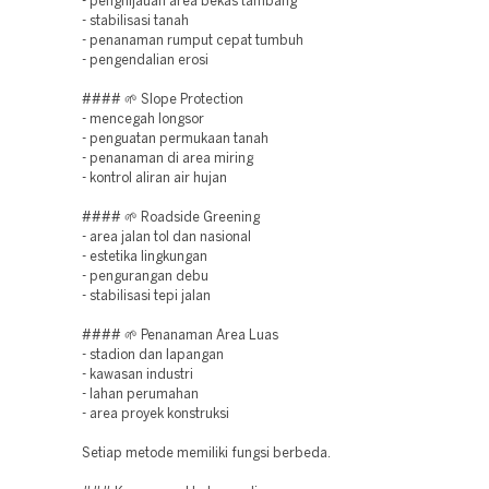
- penghijauan area bekas tambang
- stabilisasi tanah
- penanaman rumput cepat tumbuh
- pengendalian erosi
#### 🌱 Slope Protection
- mencegah longsor
- penguatan permukaan tanah
- penanaman di area miring
- kontrol aliran air hujan
#### 🌱 Roadside Greening
- area jalan tol dan nasional
- estetika lingkungan
- pengurangan debu
- stabilisasi tepi jalan
#### 🌱 Penanaman Area Luas
- stadion dan lapangan
- kawasan industri
- lahan perumahan
- area proyek konstruksi
Setiap metode memiliki fungsi berbeda.