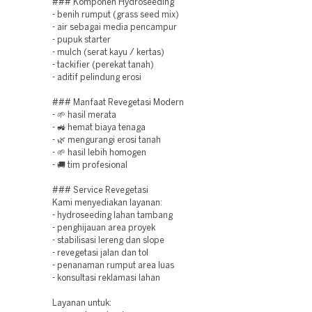
### Komponen Hydroseeding
- benih rumput (grass seed mix)
- air sebagai media pencampur
- pupuk starter
- mulch (serat kayu / kertas)
- tackifier (perekat tanah)
- aditif pelindung erosi
### Manfaat Revegetasi Modern
- 🌱 hasil merata
- 🚜 hemat biaya tenaga
- 🌿 mengurangi erosi tanah
- 🌱 hasil lebih homogen
- 🚚 tim profesional
### Service Revegetasi
Kami menyediakan layanan:
- hydroseeding lahan tambang
- penghijauan area proyek
- stabilisasi lereng dan slope
- revegetasi jalan dan tol
- penanaman rumput area luas
- konsultasi reklamasi lahan
Layanan untuk: