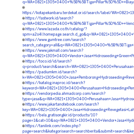
q=WA+0821+1305+0400+%5B%5BTiga+Pillar%5D%5D++Biaya+J
🌐
https://kotapekanbaru.terdekat.or.id/search/label/WA+082
🌐
https://fastwork.id/search?
q=WA+0821+1305+0400+%5B%5BTiga+Pillar%5D%5D++Vendor+
🌐
https://www.lazada.co.th/catalog/?
spm=a2o4l.homepage.search.d_go&q=WA+0821+1305+0400+%
🌐
https://www.gumtree.com/search?
search_category=all&q=WA+0821+1305+0400+%5B%5BTiga+Pi
🌐
https://www.jakmall.com/search?
q=WA+0821+1305+0400+Vendor+Jasa+Hidroseeding+Green+Pro
🌐
https://toco.id/id/search?
q=product/search&search=WA+0821+1305+0400+Perusahaan+J
🌐
https://padiumkm.id/search?
k=WA+0821+1305+0400+Jasa+Pemborong+Hydroseeding+Reveg
🌐
https://katalog.inaproc.id/search?
keyword=WA+0821+1305+0400+Perusahaan+Hidroseeding+Peng
🌐
https://vendorpedia.ahmadcorp.com/search?
type=jasa&q=WA+0821+1305+0400+Perusahaan+Jasa+Hydrose
🌐
https://www.jakartanotebook.com/search?
key=WA+0821+1305+0400+Jasa+Hidroseeding+Revegetasi+Lah
🌐
https://bela.gratisongkir.id/products/10?
page=1&cat=10&sq=WA+0821+1305+0400+Vendor+Jasa+Hydros
🌐
https://tanilink.com/index.php?
page=search&kategorisearch=searchberita&submit=search&