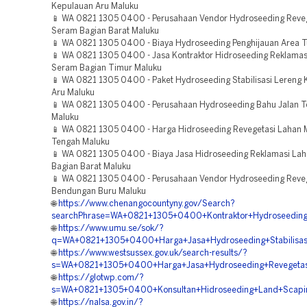
Kepulauan Aru Maluku
📱 WA 0821 1305 0400 - Perusahaan Vendor Hydroseeding Reve
Seram Bagian Barat Maluku
📱 WA 0821 1305 0400 - Biaya Hydroseeding Penghijauan Area T
📱 WA 0821 1305 0400 - Jasa Kontraktor Hidroseeding Reklama
Seram Bagian Timur Maluku
📱 WA 0821 1305 0400 - Paket Hydroseeding Stabilisasi Lereng
Aru Maluku
📱 WA 0821 1305 0400 - Perusahaan Hydroseeding Bahu Jalan T
Maluku
📱 WA 0821 1305 0400 - Harga Hidroseeding Revegetasi Lahan 
Tengah Maluku
📱 WA 0821 1305 0400 - Biaya Jasa Hidroseeding Reklamasi La
Bagian Barat Maluku
📱 WA 0821 1305 0400 - Perusahaan Vendor Hydroseeding Reve
Bendungan Buru Maluku
🌐
https://www.chenangocountyny.gov/Search?
searchPhrase=WA+0821+1305+0400+Kontraktor+Hydroseeding
🌐
https://www.umu.se/sok/?
q=WA+0821+1305+0400+Harga+Jasa+Hydroseeding+Stabilisas
🌐
https://www.westsussex.gov.uk/search-results/?
s=WA+0821+1305+0400+Harga+Jasa+Hydroseeding+Revegetasi
🌐
https://glotwp.com/?
s=WA+0821+1305+0400+Konsultan+Hidroseeding+Land+Scapin
🌐
https://nalsa.gov.in/?