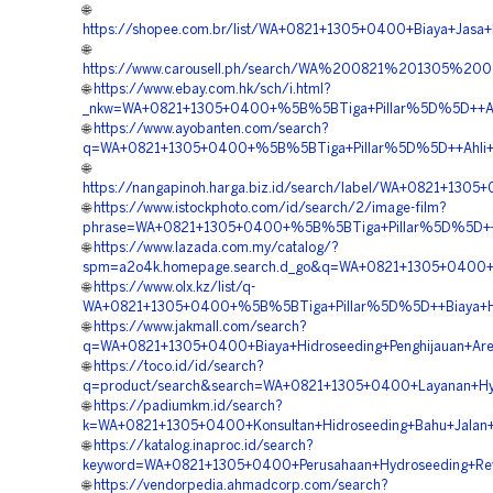
🌐
https://shopee.com.br/list/WA+0821+1305+0400+Biaya+Jasa+
🌐
https://www.carousell.ph/search/WA%200821%201305%
🌐
https://www.ebay.com.hk/sch/i.html?
_nkw=WA+0821+1305+0400+%5B%5BTiga+Pillar%5D%5D++Ahli
🌐
https://www.ayobanten.com/search?
q=WA+0821+1305+0400+%5B%5BTiga+Pillar%5D%5D++Ahli+Hi
🌐
https://nangapinoh.harga.biz.id/search/label/WA+0821+13
🌐
https://www.istockphoto.com/id/search/2/image-film?
phrase=WA+0821+1305+0400+%5B%5BTiga+Pillar%5D%5D++Pa
🌐
https://www.lazada.com.my/catalog/?
spm=a2o4k.homepage.search.d_go&q=WA+0821+1305+0400+%
🌐
https://www.olx.kz/list/q-
WA+0821+1305+0400+%5B%5BTiga+Pillar%5D%5D++Biaya+Hyd
🌐
https://www.jakmall.com/search?
q=WA+0821+1305+0400+Biaya+Hidroseeding+Penghijauan+Ar
🌐
https://toco.id/id/search?
q=product/search&search=WA+0821+1305+0400+Layanan+Hy
🌐
https://padiumkm.id/search?
k=WA+0821+1305+0400+Konsultan+Hidroseeding+Bahu+Jalan+
🌐
https://katalog.inaproc.id/search?
keyword=WA+0821+1305+0400+Perusahaan+Hydroseeding+Rev
🌐
https://vendorpedia.ahmadcorp.com/search?