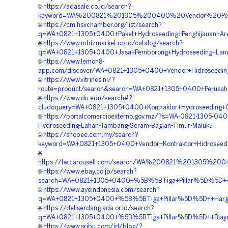
🌐
https://adasale.co.id/search?
keyword=WA%200821%201305%200400%20Vendor%20Pemb
🌐
https://cm.hsvchamber.org/list/search?
q=WA+0821+1305+0400+Paket+Hydroseeding+Penghijauan+Ar
🌐
https://www.mbizmarket.co.id/catalog/search?
q=WA+0821+1305+0400+Jasa+Pemborong+Hydroseeding+Land
🌐
https://www.lemon8-
app.com/discover/WA+0821+1305+0400+Vendor+Hidroseedi
🌐
https://www.vitrines.nl/?
route=product/search&search=WA+0821+1305+0400+Perusaha
🌐
https://www.du.edu/search#?
cludoquery=WA+0821+1305+0400+Kontraktor+Hydroseeding+G
🌐
https://portalcomercioexterno.gov.mz/?s=WA-0821-1305-040
Hydroseeding-Lahan-Tambang-Seram-Bagian-Timur-Maluku
🌐
https://shopee.com.my/search?
keyword=WA+0821+1305+0400+Vendor+Kontraktor+Hidroseedi
🌐
https://tw.carousell.com/search/WA%200821%201305%2
🌐
https://www.ebay.co.jp/search?
search=WA+0821+1305+0400+%5B%5BTiga+Pillar%5D%5D++Lay
🌐
https://www.ayoindonesia.com/search?
q=WA+0821+1305+0400+%5B%5BTiga+Pillar%5D%5D++Harga+J
🌐
https://deliserdang.ada.or.id/search?
q=WA+0821+1305+0400+%5B%5BTiga+Pillar%5D%5D++Biaya+Ja
🌐
https://www.sribu.com/id/blog/?