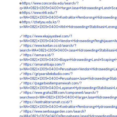
🌐
https://www.concordia.edu/search/?
q=WA+0821+1305+0400+Harga+Jasa+Hidroseeding+Land+Scap
🌐
https://www.nhti.edu/?
s=WA+0821+1305+0400+Kontraktor+Pemborong+Hidroseeding+
🌐
https://zhetysu.edu.kz/?
s=WA+0821+1305+0400+Ahli+Hidroseeding+Stabilisasi+Leren
🔗
https://www.ekajayasteel.com/?
s=WA+0821+1305+0400+Vendor+Hidroseeding+Penghijauan+A
🔗
https://www.kontan.co.id/search/?
search=WA+0821+1305+0400+Jasa+Hidroseeding+Stabilisasi+
🔗
https://semara.id/?
s=WA+0821+1305+0400+Biaya+Hidroseeding+Land+Scaping+Hi
🔗
https://amanahbaja.com/?
s=WA+0821+1305+0400+Perusahaan+Vendor+Hidroseeding+La
🔗
https://griyaarsitekstudio.com/?
s=WA+0821+1305+0400+Perusahaan+Jasa+Hidroseeding+Stabil
🔗
https://pagarbesitempamewah.com/?
s=WA+0821+1305+0400+Layanan+Hydroseeding+Stabilisasi+L
🔗
https://www.graha288.com/component/search/?
searchword=WA+0821+1305+0400+Harga+Jasa+Hidroseeding+
🔗
https://kontraktorrumah.co.id/?
s=WA+0821+1305+0400+Kontraktor+Pemborong+Hydroseedin
🔗
https://www.sentosagarden.com/search?
q=WA+0821+1305+0400+Perusahaan+Jasa+Hidroseeding+Reveg