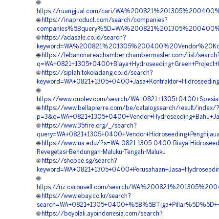
🌐
https://ruangjual.com/cari/WA%200821%201305%200400
🌐
https://inaproduct.com/search/companies?
companies%5Bquery%5D=WA%200821%201305%200400%2
🌐
https://adasale.co.id/search?
keyword=WA%200821%201305%200400%20Vendor%20Kontra
🌐
https://lebanonareachamber.chambermaster.com/list/search
q=WA+0821+1305+0400+Biaya+Hydroseeding+Green+Project+
🌐
https://siplah.tokoladang.co.id/search?
keyword=WA+0821+1305+0400+Jasa+Kontraktor+Hidroseeding
🌐
https://www.quotev.com/search/WA+0821+1305+0400+Spesia
🌐
https://www.bellapierre.com/be/catalogsearch/result/index/
p=3&q=WA+0821+1305+0400+Vendor+Hydroseeding+Bahu+Jal
🌐
https://www.35fire.org/_/search?
query=WA+0821+1305+0400+Vendor+Hidroseeding+Penghijaua
🌐
https://www.ua.edu/?s=WA-0821-1305-0400-Biaya-Hidroseed
Revegetasi-Bendungan-Maluku-Tengah-Maluku
🌐
https://shopee.sg/search?
keyword=WA+0821+1305+0400+Perusahaan+Jasa+Hydroseedin
🌐
https://nz.carousell.com/search/WA%200821%201305%
🌐
https://www.ebay.co.kr/search?
search=WA+0821+1305+0400+%5B%5BTiga+Pillar%5D%5D++Bi
🌐
https://boyolali.ayoindonesia.com/search?