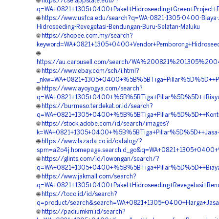
🌐
https://cse.appstate.edu/?
q=WA+0821+1305+0400+Paket+Hidroseeding+Green+Project+B
🌐
https://www.usfca.edu/search?q=WA-0821-1305-0400-Biaya-
Hidroseeding-Revegetasi-Bendungan-Buru-Selatan-Maluku
🌐
https://shopee.com.my/search?
keyword=WA+0821+1305+0400+Vendor+Pemborong+Hidroseed
🌐
https://au.carousell.com/search/WA%200821%201305%2
🌐
https://www.ebay.com/sch/i.html?
_nkw=WA+0821+1305+0400+%5B%5BTiga+Pillar%5D%5D++Pem
🌐
https://www.ayoyogya.com/search?
q=WA+0821+1305+0400+%5B%5BTiga+Pillar%5D%5D++Biaya+J
🌐
https://burmeso.terdekat.or.id/search?
q=WA+0821+1305+0400+%5B%5BTiga+Pillar%5D%5D++Kontrak
🌐
https://stock.adobe.com/id/search/images?
k=WA+0821+1305+0400+%5B%5BTiga+Pillar%5D%5D++Jasa+Kon
🌐
https://www.lazada.co.id/catalog/?
spm=a2o4j.homepage.search.d_go&q=WA+0821+1305+0400+%
🌐
https://glints.com/id/lowongan/search/?
q=WA+0821+1305+0400+%5B%5BTiga+Pillar%5D%5D++Biaya+J
🌐
https://www.jakmall.com/search?
q=WA+0821+1305+0400+Paket+Hidroseeding+Revegetasi+Ben
🌐
https://toco.id/id/search?
q=product/search&search=WA+0821+1305+0400+Harga+Jasa+H
🌐
https://padiumkm.id/search?