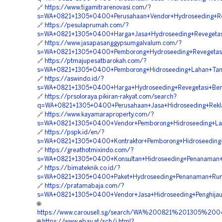
🔗
https://www.tigamitrarenovasi.com/?
s=WA+0821+1305+0400+Perusahaan+Vendor+Hydroseeding+Re
🔗
https://pesulaprumah.com/?
s=WA+0821+1305+0400+Harga+Jasa+Hydroseeding+Revegetasi
🔗
https://www.jasapasanggypsumgalvalum.com/?
s=WA+0821+1305+0400+Pemborong+Hydroseeding+Revegetasi
🔗
https://ptmajupesatbarokah.com/?
s=WA+0821+1305+0400+Pemborong+Hidroseeding+Lahan+Ta
🔗
https://aswindo.id/?
s=WA+0821+1305+0400+Harga+Hydroseeding+Revegetasi+Ben
🔗
https://prsoloraya.pikiran-rakyat.com/search?
q=WA+0821+1305+0400+Perusahaan+Jasa+Hidroseeding+Rek
🔗
https://www.kayamaraproperty.com/?
s=WA+0821+1305+0400+Vendor+Pemborong+Hidroseeding+Lan
🔗
https://pspk.id/en/?
s=WA+0821+1305+0400+Kontraktor+Pemborong+Hidroseeding+
🔗
https://greathotmixindo.com/?
s=WA+0821+1305+0400+Konsultan+Hidroseeding+Penanaman+
🔗
https://bimateknik.co.id/?
s=WA+0821+1305+0400+Paket+Hydroseeding+Penanaman+Rum
🔗
https://pratamabaja.com/?
s=WA+0821+1305+0400+Vendor+Jasa+Hidroseeding+Penghijau
🌐
https://www.carousell.sg/search/WA%200821%201305%
🌐
https://www.ebay.at/sch/i.html?