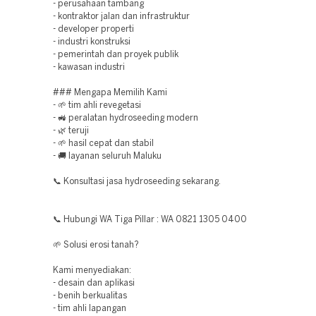
- perusahaan tambang
- kontraktor jalan dan infrastruktur
- developer properti
- industri konstruksi
- pemerintah dan proyek publik
- kawasan industri
### Mengapa Memilih Kami
- 🌱 tim ahli revegetasi
- 🚜 peralatan hydroseeding modern
- 🌿 teruji
- 🌱 hasil cepat dan stabil
- 🚚 layanan seluruh Maluku
📞 Konsultasi jasa hydroseeding sekarang.
📞 Hubungi WA Tiga Pillar : WA 0821 1305 0400
🌱 Solusi erosi tanah?
Kami menyediakan:
- desain dan aplikasi
- benih berkualitas
- tim ahli lapangan