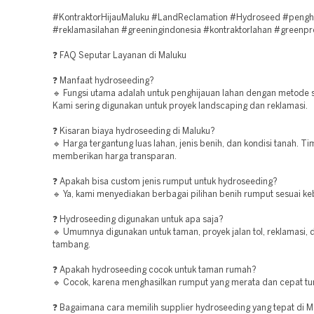
#KontraktorHijauMaluku #LandReclamation #Hydroseed #pengh
#reklamasilahan #greeningindonesia #kontraktorlahan #greenpr
❓ FAQ Seputar Layanan di Maluku
❓ Manfaat hydroseeding?
🔹 Fungsi utama adalah untuk penghijauan lahan dengan metode 
Kami sering digunakan untuk proyek landscaping dan reklamasi.
❓ Kisaran biaya hydroseeding di Maluku?
🔹 Harga tergantung luas lahan, jenis benih, dan kondisi tanah. T
memberikan harga transparan.
❓ Apakah bisa custom jenis rumput untuk hydroseeding?
🔹 Ya, kami menyediakan berbagai pilihan benih rumput sesuai ke
❓ Hydroseeding digunakan untuk apa saja?
🔹 Umumnya digunakan untuk taman, proyek jalan tol, reklamasi, 
tambang.
❓ Apakah hydroseeding cocok untuk taman rumah?
🔹 Cocok, karena menghasilkan rumput yang merata dan cepat t
❓ Bagaimana cara memilih supplier hydroseeding yang tepat di M