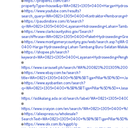
🌐
https://properti1.com/cari?
propertyType=house&q=WA+0821+1305+0400+Harga+Hydrosee
🌐
https://www.youtube.com/results?
search_query=WA+0821+1305+0400+Kontraktor+Pemborong+Hy
🌐
https://paudinstore.com/it/search?
q=WA+0821+1305+0400+Layanan+Hidroseeding+Lahan+Tamba
🌐
https://www.clarkcountyohio.gov/Search?
searchPhrase=WA+0821+1305+0400+Paket+Hydroseeding+Gree
🌐
https://www.montgomerycountyny.gov/web/search.asp?qWA-0
0400-Harga-Hydroseeding-Lahan-Tambang-Buru-Selatan-Maluk
🌐
https://shopee.ph/search?
keyword=WA+0821+1305+0400+Layanan+Hydroseeding+Penghij
🌐
https://www.carousell.ph/search/WA%200821%201305%
🌐
https://www.ebay.com.tw/search?
title=WA+0821+1305+0400+%5B%5BTiga+Pillar%5D%5D++Jasa
🌐
https://www.ayobanten.com/search?
q=WA+0821+1305+0400+%5B%5BTiga+Pillar%5D%5D++Jasa+P
🌐
https://sidikalang.ada.or.id/search/label/WA+0821+1305+
🌐
https://www.craiyon.com/en/search/WA+0821+1305+0400+%5
🌐
https://aliexpress.ru/wholesale?
SearchText=WA+0821+1305+0400+%5B%5BTiga+Pillar%5D%5D
🌐
https://www.olx.com.lb/egypt/q-