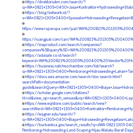
🌐
https://direktoriukm.com/search/?
q=WA+0821+1305+0400+Jasa+Kontraktor+Hydroseeding+Stabil
🌐
https://blog.fastwork.id/?
s=WA+0821+1305+0400+Spesialis+Hidroseeding+Revegetasi+
🌐
https://www.ruparupa.com/jual/WA%200821%201305%2
🌐
https://ruangjual.com/cari/WA%200821%201305%2004
🌐
https://inaproduct.com/search/companies?
companies%5Bquery%5D=WA%200821%201305%200400%20
🌐
https://adasale.co.id/search?
keyword=WA%200821%201305%200400%20Vendor%20Hidr
🌐
https://business.natchezchamber.com/list/search?
q=WA+0821+1305+0400+Pemborong+Hidroseeding+Lahan+Tam
🌐
https://docs.aws.amazon.com/search/doc-search.html?
searchPath=documentation-
guide&searchQuery=WA+0821+1305+0400+Biaya+Jasa+Hidros
🌐
https://scholar.google.com/citations?
hl=id&view_op=search_venues&vq=WA+0821+1305+0400+Layana
🌐
https://www.eqlstore.com/public/search/view?
searchWord=WA+0821+1305+0400+Kontraktor+Pemborong+Hydro
🌐
https://wagner.edu/search/?
q=WA+0821+1305+0400+Biaya+Hidroseeding+Revegetasi+Laha
🌐
https://burbankca.gov/search_results?q=dWA-0821-1305-040
Pemborong-Hidroseeding-Land-Scaping-Hijau-Maluku-Barat-Day