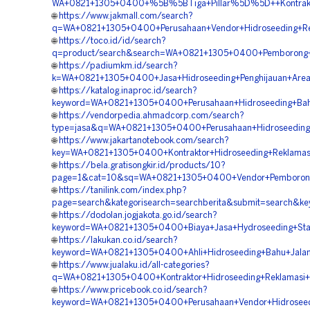
WA+0821+1305+0400+%5B%5BTiga+Pillar%5D%5D++Kontraktor
🌐
https://www.jakmall.com/search?
q=WA+0821+1305+0400+Perusahaan+Vendor+Hidroseeding+Rev
🌐
https://toco.id/id/search?
q=product/search&search=WA+0821+1305+0400+Pemborong+H
🌐
https://padiumkm.id/search?
k=WA+0821+1305+0400+Jasa+Hidroseeding+Penghijauan+Area
🌐
https://katalog.inaproc.id/search?
keyword=WA+0821+1305+0400+Perusahaan+Hidroseeding+Bahu
🌐
https://vendorpedia.ahmadcorp.com/search?
type=jasa&q=WA+0821+1305+0400+Perusahaan+Hidroseeding
🌐
https://www.jakartanotebook.com/search?
key=WA+0821+1305+0400+Kontraktor+Hidroseeding+Reklamas
🌐
https://bela.gratisongkir.id/products/10?
page=1&cat=10&sq=WA+0821+1305+0400+Vendor+Pemborong+H
🌐
https://tanilink.com/index.php?
page=search&kategorisearch=searchberita&submit=search&k
🌐
https://dodolan.jogjakota.go.id/search?
keyword=WA+0821+1305+0400+Biaya+Jasa+Hydroseeding+Stabi
🌐
https://lakukan.co.id/search?
keyword=WA+0821+1305+0400+Ahli+Hidroseeding+Bahu+Jalan
🌐
https://www.jualaku.id/all-categories?
q=WA+0821+1305+0400+Kontraktor+Hidroseeding+Reklamasi
🌐
https://www.pricebook.co.id/search?
keyword=WA+0821+1305+0400+Perusahaan+Vendor+Hidroseed