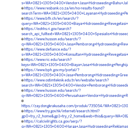
s=WA+0821+1305+0400+Vendor+Jasa+Hidroseeding+Bahu+Jala
🌐
https://www.resbank.co.za/en/no-results-found?
searchTerm=WA+0821+1305+0400+Layanan+Hydroseeding+Pe
🌐
https://www.bfh.ch/en/search/?
query=WA+0821+1305+0400+Biaya+Hidroseeding+Revegetasi
🌐
https://eohhs.ri.gov/search?
search_api_fulltext=WA+0821+1305+0400+Spesialis+Hidrose
🌐
https://www.husson.edu/search/?
q=WA+0821+1305+0400+Jasa+Pemborong+Hydroseeding+Reveg
🌐
https://www.defiance.edu/?
s=WA+0821+1305+0400+Konsultan+Hydroseeding+Revegetasi
🌐
https://www.ric.edu/search?
keys=WA+0821+1305+0400+Biaya+Jasa+Hidroseeding+Penghij
🌐
https://www.bph.gov.my/portal/?
s=WA+0821+1305+0400+Jasa+Pemborong+Hidroseeding+Green
🌐
https://www.ostimteknik.edu.tr/en/website/search?
search=WA+0821+1305+0400+Vendor+Pemborong+Hidroseeding
🌐
https://www.husson.edu/search/?
q=WA+0821+1305+0400+Perusahaan+Vendor+Hydroseeding+Re
🌐
https://zay.dongkrakusaha.com/produk/735054/WA+0821+13
🌐
https://www.try.gov.hk/internet/esearch.html?
gp0=try_r2_home&gp1=try_r2_home&web=this&query=WA+0821
🌐
https://calcivilrights.ca.gov/serp/?
q=WA+0821+1305+0400+Harga+Jasa+Hydroseeding+Reklamasi