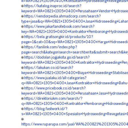
k=WA+0821+1305+0400+Konsultan+Hydroseeding+Revegetasi
🌐
https://katalog.inaproc.id/search?
keyword=WA+0821+1305+0400+Perusahaan+Vendor+Hydroseed
🌐
https://vendorpedia.ahmadcorp.com/search?
type=jasa&q=WA+0821+1305+0400+Jasa+Hidroseeding+Laha
🌐
https://www.jakartanotebook.com/search?
key=WA+0821+1305+0400+Kontraktor+Pemborong+Hydroseedin
🌐
https://bela.gratisongkir.id/products/10?
page=1&cat=10&sq=WA+0821+1305+0400+Harga+Hidroseeding
🌐
https://tanilink.com/index.php?
page=search&kategorisearch=searchberita&submit=search&
🌐
https://dodolan.jogjakota.go.id/search?
keyword=WA+0821+1305+0400+Kontraktor+Hydroseeding+Peng
🌐
https://lakukan.co.id/search?
keyword=WA+0821+1305+0400+Biaya+Hidroseeding+Stabilisas
🌐
https://www.jualaku.id/all-categories?
q=WA+0821+1305+0400+Jasa+Kontraktor+Hidroseeding+Bahu+
🌐
https://www.pricebook.co.id/search?
keyword=WA+0821+1305+0400+Perusahaan+Jasa+Hydroseeding
🌐
https://direktoriukm.com/search/?
q=WA+0821+1305+0400+Kontraktor+Pemborong+Hidroseedin
🌐
https://blog.fastwork.id/?
s=WA+0821+1305+0400+Spesialis+Hydroseeding+Revegetasi+
🌐
https://www.ruparupa.com/jual/WA%200821%201305%200