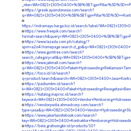
_nkw=WA+0821+1305+0400+%5B%5BTiga+Pillar%5D%5D++Pemb
🌐
https://gresik.ayoindonesia.com/search?
q=WA+0821+1305+0400+%5B%5BTiga+Pillar%5D%5D++Kontrakt
🌐
https://indramayu.harga.biz.id/search/label/WA+0821+130
🌐
https://www.freepik.com/search?
format=search&query=WA+0821+1305+0400+%5B%5BTiga+Pill
🌐
https://www.lazada.com.ph/catalog/?
spm=a2o4l.homepage.search.d_go&q=WA+0821+1305+0400+%
🌐
https://www.gumtree.com/search?
search_category=all&q=WA+0821+1305+0400+%5B%5BTiga+Pi
🌐
https://www.jakmall.com/search?
q=WA+0821+1305+0400+Paket+Hydroseeding+Reklamasi+Tamb
🌐
https://toco.id/id/search?
q=product/search&search=WA+0821+1305+0400+Jasa+Kontrak
🌐
https://padiumkm.id/search?
k=WA+0821+1305+0400+Paket+Hydroseeding+Revegetasi+Bend
🌐
https://katalog.inaproc.id/search?
keyword=WA+0821+1305+0400+Vendor+Pemborong+Hidroseed
🌐
https://vendorpedia.ahmadcorp.com/search?
type=jasa&q=WA+0821+1305+0400+Vendor+Hydroseeding+Stabi
🌐
https://www.jakartanotebook.com/search?
key=WA+0821+1305+0400+Kontraktor+Pemborong+Hidroseedin
🌐
https://bela.gratisongkir.id/products/10?