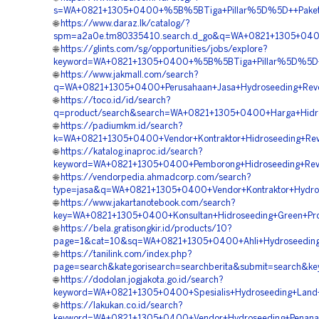
s=WA+0821+1305+0400+%5B%5BTiga+Pillar%5D%5D++Paket+H
🌐
https://www.daraz.lk/catalog/?
spm=a2a0e.tm80335410.search.d_go&q=WA+0821+1305+0400
🌐
https://glints.com/sg/opportunities/jobs/explore?
keyword=WA+0821+1305+0400+%5B%5BTiga+Pillar%5D%5D++P
🌐
https://www.jakmall.com/search?
q=WA+0821+1305+0400+Perusahaan+Jasa+Hydroseeding+Reveg
🌐
https://toco.id/id/search?
q=product/search&search=WA+0821+1305+0400+Harga+Hidro
🌐
https://padiumkm.id/search?
k=WA+0821+1305+0400+Vendor+Kontraktor+Hidroseeding+Reve
🌐
https://katalog.inaproc.id/search?
keyword=WA+0821+1305+0400+Pemborong+Hidroseeding+Reve
🌐
https://vendorpedia.ahmadcorp.com/search?
type=jasa&q=WA+0821+1305+0400+Vendor+Kontraktor+Hydros
🌐
https://www.jakartanotebook.com/search?
key=WA+0821+1305+0400+Konsultan+Hidroseeding+Green+Proj
🌐
https://bela.gratisongkir.id/products/10?
page=1&cat=10&sq=WA+0821+1305+0400+Ahli+Hydroseeding+
🌐
https://tanilink.com/index.php?
page=search&kategorisearch=searchberita&submit=search&k
🌐
https://dodolan.jogjakota.go.id/search?
keyword=WA+0821+1305+0400+Spesialis+Hydroseeding+Land+
🌐
https://lakukan.co.id/search?
keyword=WA+0821+1305+0400+Vendor+Hydroseeding+Penana