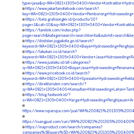
type=jasa&q=WA+0821+1305+0400+Vendor+Kontraktor+Hydros
🌐
https://www.jakartanotebook.com/search?
key=WA+0821+1305+0400+Vendor+Pemborong+Hidroseeding+R
🌐
https://bela.gratisongkir.id/products/10?
page=1&cat=10&sq=WA+0821+1305+0400+Vendor+Kontraktor+
🌐
https://tanilink.com/index.php?
page=search&kategorisearch=searchberita&submit=search
🌐
https://dodolan.jogjakota.go.id/search?
keyword=WA+0821+1305+0400+Biaya+Hydroseeding+Penghija
🌐
https://lakukan.co.id/search?
keyword=WA+0821+1305+0400+Vendor+Jasa+Hidroseeding+Re
🌐
https://www.jualaku.id/all-categories?
q=WA+0821+1305+0400+Biaya+Jasa+Hydroseeding+Penanama
🌐
https://www.pricebook.co.id/search?
keyword=WA+0821+1305+0400+Spesialis+Hydroseeding+Rekl
🌐
https://direktoriukm.com/search/?
q=WA+0821+1305+0400+Konsultan+Hidroseeding+Lahan+Tam
🌐
https://blog.fastwork.id/?
s=WA+0821+1305+0400+Harga+Hydroseeding+Penghijauan+Ar
🌐
https://www.ruparupa.com/jual/WA%200821%201305%20
🌐
https://ruangjual.com/cari/WA%200821%201305%20040
🌐
https://inaproduct.com/search/companies?
companies%5Bquery%5D=WA%200821%201305%200400%20