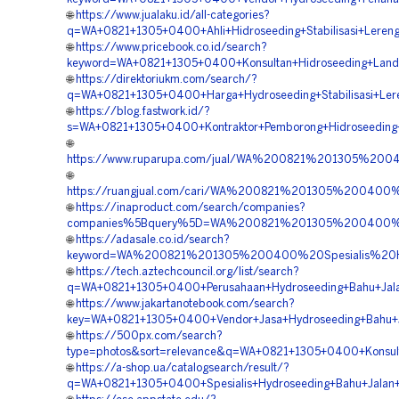
🌐
https://www.jualaku.id/all-categories?
q=WA+0821+1305+0400+Ahli+Hidroseeding+Stabilisasi+Lereng
🌐
https://www.pricebook.co.id/search?
keyword=WA+0821+1305+0400+Konsultan+Hidroseeding+Land+
🌐
https://direktoriukm.com/search/?
q=WA+0821+1305+0400+Harga+Hydroseeding+Stabilisasi+Lere
🌐
https://blog.fastwork.id/?
s=WA+0821+1305+0400+Kontraktor+Pemborong+Hidroseeding+
🌐
https://www.ruparupa.com/jual/WA%200821%201305%2004
🌐
https://ruangjual.com/cari/WA%200821%201305%20040
🌐
https://inaproduct.com/search/companies?
companies%5Bquery%5D=WA%200821%201305%200400%20Sp
🌐
https://adasale.co.id/search?
keyword=WA%200821%201305%200400%20Spesialis%20Hy
🌐
https://tech.aztechcouncil.org/list/search?
q=WA+0821+1305+0400+Perusahaan+Hydroseeding+Bahu+Jalan
🌐
https://www.jakartanotebook.com/search?
key=WA+0821+1305+0400+Vendor+Jasa+Hydroseeding+Bahu+Ja
🌐
https://500px.com/search?
type=photos&sort=relevance&q=WA+0821+1305+0400+Konsulta
🌐
https://a-shop.ua/catalogsearch/result/?
q=WA+0821+1305+0400+Spesialis+Hydroseeding+Bahu+Jalan+