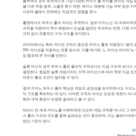
블랙잭의 경우 세계적으로 가장 다양한 하우스 룰 차이를 보이는 게임 중
블 다운 허용 범위, 스플릿 횟수 제한, 에이스 재분배 가능 여부 등은 
다르며 플레이 전략에도 직접적인 영향을 준다.
룰렛에서도 하우스 룰의 차이는 뚜렷하다. 일부 카지노는 ‘라 파르타주(La P
규칙을 적용하여 짝수 베팅에서 손실을 절반만 부과하는 반면, 다른 카
규칙 없이 전통적인 수익 구조를 유지한다.
바카라에서는 특히 커미션 규칙이 중요한 하우스 룰로 작용한다. 뱅커 
5% 커미션을 적용하는 전통 방식과, 이를 제거한 ‘노 커미션 바카라’는
임 템포에 큰 차이를 만든다.
슬롯 머신의 경우 하우스 룰은 물리적 규칙보다는 지급 구조와 보너스 
결정된다. 동일한 슬롯 게임이라도 지역 라이선스에 따라 잭팟 지급 조
라운드 활성 조건이 달라질 수 있다.
결국 카지노 하우스 룰의 핵심은 게임의 공정성을 유지하면서도 카지노
익 구조를 확보하는 데 있다. 이러한 규칙의 차이는 단순한 제한이 아니
화와 규제 환경이 반영된 결과라고 볼 수 있다.
따라서 전 세계 카지노를 이해하려면 단순히 게임 규칙뿐 아니라 그 뒤
스 룰의 구조와 의도를 함께 살펴보는 것이 중요하며, 이는 플레이어에
판단 기준이 된다.
카
Wednesday,