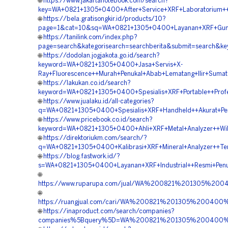
🌐
https://www.jakartanotebook.com/search?
key=WA+0821+1305+0400+After+Service+XRF+Laboratorium++M
🌐
https://bela.gratisongkir.id/products/10?
page=1&cat=10&sq=WA+0821+1305+0400+Layanan+XRF+Gun++Be
🌐
https://tanilink.com/index.php?
page=search&kategorisearch=searchberita&submit=search&k
🌐
https://dodolan.jogjakota.go.id/search?
keyword=WA+0821+1305+0400+Jasa+Servis+X-
Ray+Fluorescence++Murah+Penukal+Abab+Lematang+Ilir+Sumat
🌐
https://lakukan.co.id/search?
keyword=WA+0821+1305+0400+Spesialis+XRF+Portable++Profes
🌐
https://www.jualaku.id/all-categories?
q=WA+0821+1305+0400+Spesialis+XRF+Handheld++Akurat+Pen
🌐
https://www.pricebook.co.id/search?
keyword=WA+0821+1305+0400+Ahli+XRF+Metal+Analyzer++Wila
🌐
https://direktoriukm.com/search/?
q=WA+0821+1305+0400+Kalibrasi+XRF+Mineral+Analyzer++Ter
🌐
https://blog.fastwork.id/?
s=WA+0821+1305+0400+Layanan+XRF+Industrial++Resmi+Penuk
🌐
https://www.ruparupa.com/jual/WA%200821%201305%20
🌐
https://ruangjual.com/cari/WA%200821%201305%2004
🌐
https://inaproduct.com/search/companies?
companies%5Bquery%5D=WA%200821%201305%200400%20