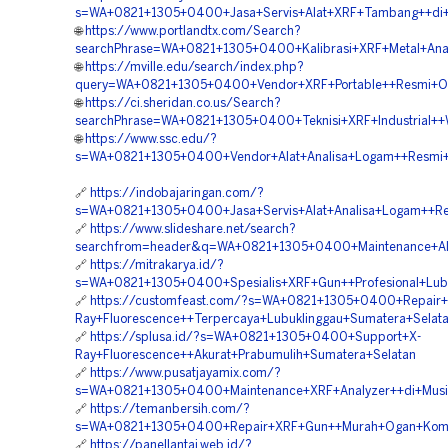
s=WA+0821+1305+0400+Jasa+Servis+Alat+XRF+Tambang++di+O
🌐
https://www.portlandtx.com/Search?
searchPhrase=WA+0821+1305+0400+Kalibrasi+XRF+Metal+Ana
🌐
https://mville.edu/search/index.php?
query=WA+0821+1305+0400+Vendor+XRF+Portable++Resmi+Oga
🌐
https://ci.sheridan.co.us/Search?
searchPhrase=WA+0821+1305+0400+Teknisi+XRF+Industrial++W
🌐
https://www.ssc.edu/?
s=WA+0821+1305+0400+Vendor+Alat+Analisa+Logam++Resmi+
🔗
https://indobajaringan.com/?
s=WA+0821+1305+0400+Jasa+Servis+Alat+Analisa+Logam++Re
🔗
https://www.slideshare.net/search?
searchfrom=header&q=WA+0821+1305+0400+Maintenance+Al
🔗
https://mitrakarya.id/?
s=WA+0821+1305+0400+Spesialis+XRF+Gun++Profesional+Lubu
🔗
https://customfeast.com/?s=WA+0821+1305+0400+Repair+
Ray+Fluorescence++Terpercaya+Lubuklinggau+Sumatera+Selat
🔗
https://splusa.id/?s=WA+0821+1305+0400+Support+X-
Ray+Fluorescence++Akurat+Prabumulih+Sumatera+Selatan
🔗
https://www.pusatjayamix.com/?
s=WA+0821+1305+0400+Maintenance+XRF+Analyzer++di+Musi
🔗
https://temanbersih.com/?
s=WA+0821+1305+0400+Repair+XRF+Gun++Murah+Ogan+Komer
🔗
https://panellantai.web.id/?