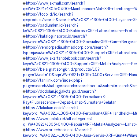
🌐
https://www.jakmall.com/search?
q=WA+0821+1305+0400+Maintenance+Alat+XRF+Tambang++Wil
🌐
https://toco.id/id/search?
q=product/search&search=WA+0821+1305+0400+Layanan+XRF
🌐
https://padiumkm.id/search?
k=WA+0821+1305+0400+Kalibrasi+XRF+Laboratorium++Profesi
🌐
https://katalog.inaproc.id/search?
keyword=WA+0821+1305+0400+Spesialis+XRF+Gun++Bergarans
🌐
https://vendorpedia.ahmadcorp.com/search?
type=jasa&q=WA+0821+1305+0400+Support+XRF+Laboratoriu
🌐
https://www.jakartanotebook.com/search?
key=WA+0821+1305+0400+Support+XRF+Metal+Analyzer++Berku
🌐
https://bela.gratisongkir.id/products/10?
page=1&cat=10&sq=WA+0821+1305+0400+Service+XRF+Handh
🌐
https://tanilink.com/index.php?
page=search&kategorisearch=searchberita&submit=search&k
🌐
https://dodolan.jogjakota.go.id/search?
keyword=WA+0821+1305+0400+Perbaikan+X-
Ray+Fluorescence++Cepat+Lahat+Sumatera+Selatan
🌐
https://lakukan.co.id/search?
keyword=WA+0821+1305+0400+Perbaikan+XRF+Handheld++Mur
🌐
https://www.jualaku.id/all-categories?
q=WA+0821+1305+0400+Repair+XRF+Metal+Analyzer++Lahat+
🌐
https://www.pricebook.co.id/search?
keyword=WA+0821+1305+0400+Jasa+Servis+XRF+Gun++Wilaya