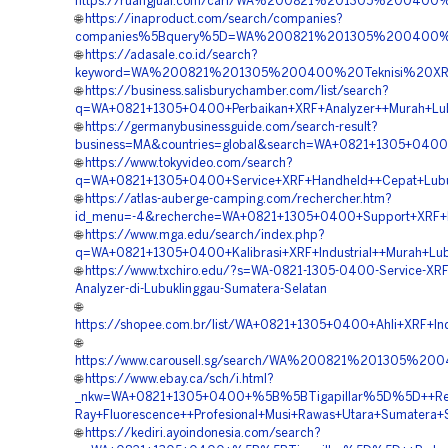
https://ruangjual.com/cari/WA%200821%201305%20040
🌐
https://inaproduct.com/search/companies?
companies%5Bquery%5D=WA%200821%201305%200400%2
🌐
https://adasale.co.id/search?
keyword=WA%200821%201305%200400%20Teknisi%20XRF%
🌐
https://business.salisburychamber.com/list/search?
q=WA+0821+1305+0400+Perbaikan+XRF+Analyzer++Murah+Lub
🌐
https://germanybusinessguide.com/search-result?
business=MA&countries=global&search=WA+0821+1305+0400+L
🌐
https://www.tokyvideo.com/search?
q=WA+0821+1305+0400+Service+XRF+Handheld++Cepat+Lubuk
🌐
https://atlas-auberge-camping.com/rechercher.htm?
id_menu=-4&recherche=WA+0821+1305+0400+Support+XRF+Me
🌐
https://www.mga.edu/search/index.php?
q=WA+0821+1305+0400+Kalibrasi+XRF+Industrial++Murah+Lub
🌐
https://www.txchiro.edu/?s=WA-0821-1305-0400-Service-XRF
Analyzer-di-Lubuklinggau-Sumatera-Selatan
🌐
https://shopee.com.br/list/WA+0821+1305+0400+Ahli+XRF+Indu
🌐
https://www.carousell.sg/search/WA%200821%201305%
🌐
https://www.ebay.ca/sch/i.html?
_nkw=WA+0821+1305+0400+%5B%5BTigapillar%5D%5D++Rep
Ray+Fluorescence++Profesional+Musi+Rawas+Utara+Sumatera+S
🌐
https://kediri.ayoindonesia.com/search?