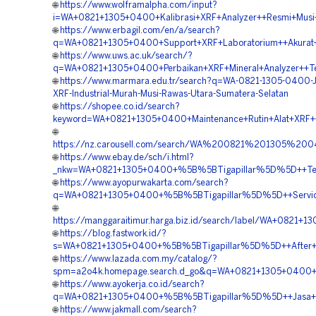
🌐
https://www.wolframalpha.com/input?
i=WA+0821+1305+0400+Kalibrasi+XRF+Analyzer++Resmi+Musi
🌐
https://www.erbagil.com/en/a/search?
q=WA+0821+1305+0400+Support+XRF+Laboratorium++Akurat+
🌐
https://www.uws.ac.uk/search/?
q=WA+0821+1305+0400+Perbaikan+XRF+Mineral+Analyzer++Te
🌐
https://www.marmara.edu.tr/search?q=WA-0821-1305-0400-Ja
XRF-Industrial-Murah-Musi-Rawas-Utara-Sumatera-Selatan
🌐
https://shopee.co.id/search?
keyword=WA+0821+1305+0400+Maintenance+Rutin+Alat+XRF++
🌐
https://nz.carousell.com/search/WA%200821%201305
🌐
https://www.ebay.de/sch/i.html?
_nkw=WA+0821+1305+0400+%5B%5BTigapillar%5D%5D++Teknis
🌐
https://www.ayopurwakarta.com/search?
q=WA+0821+1305+0400+%5B%5BTigapillar%5D%5D++Service+
🌐
https://manggaraitimur.harga.biz.id/search/label/WA+082
🌐
https://blog.fastwork.id/?
s=WA+0821+1305+0400+%5B%5BTigapillar%5D%5D++After+Se
🌐
https://www.lazada.com.my/catalog/?
spm=a2o4k.homepage.search.d_go&q=WA+0821+1305+0400+%
🌐
https://www.ayokerja.co.id/search?
q=WA+0821+1305+0400+%5B%5BTigapillar%5D%5D++Jasa+Serv
🌐
https://www.jakmall.com/search?