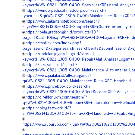
keyword=WA+0821+1305+0400+Spesialis+XRF+Metal+Analyzer+
🌐
https://vendorpedia.ahmadcorp.com/search?
type=jasa&q=WA+0821+1305+0400+Maintenance+Rutin+XRF+Min
🌐
https://www.jakartanotebook.com/search?
key=WA+0821+1305+0400+Support+XRF+Gun++Terpercaya+Lub
🌐
https://bela.gratisongkir.id/products/10?
page=1&cat=10&sq=WA+0821+1305+0400+Layanan+XRF+Indust
🌐
https://tanilink.com/index.php?
page=search&kategorisearch=searchberita&submit=search&k
🌐
https://dodolan.jogjakota.go.id/search?
keyword=WA+0821+1305+0400+Repair+Alat+Analisa+Logam++C
🌐
https://lakukan.co.id/search?
keyword=WA+0821+1305+0400+Maintenance+Alat+Analisa+Loga
🌐
https://www.jualaku.id/all-categories?
q=WA+0821+1305+0400+Maintenance+Rutin+XRF+Handheld++Ak
🌐
https://www.pricebook.co.id/search?
keyword=WA+0821+1305+0400+After+Service+XRF+Analyzer++
🌐
https://direktoriukm.com/search/?
q=WA+0821+1305+0400+Repair+XRF+Laboratorium++Berkualita
🌐
https://blog.fastwork.id/?
s=WA+0821+1305+0400+Teknisi+XRF+Handheld++di+Lubukling
🌐
https://www.ruparupa.com/jual/WA%200821%201305%20
🌐