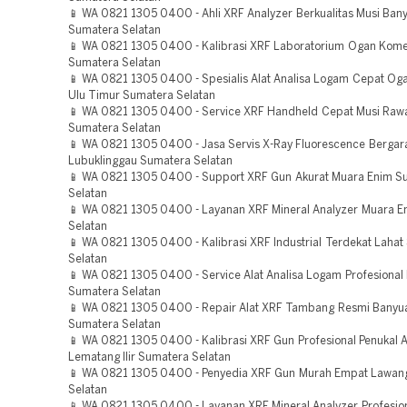
📱 WA 0821 1305 0400 - Ahli XRF Analyzer Berkualitas Musi Ban
Sumatera Selatan
📱 WA 0821 1305 0400 - Kalibrasi XRF Laboratorium Ogan Komeri
Sumatera Selatan
📱 WA 0821 1305 0400 - Spesialis Alat Analisa Logam Cepat Og
Ulu Timur Sumatera Selatan
📱 WA 0821 1305 0400 - Service XRF Handheld Cepat Musi Raw
Sumatera Selatan
📱 WA 0821 1305 0400 - Jasa Servis X-Ray Fluorescence Bergar
Lubuklinggau Sumatera Selatan
📱 WA 0821 1305 0400 - Support XRF Gun Akurat Muara Enim S
Selatan
📱 WA 0821 1305 0400 - Layanan XRF Mineral Analyzer Muara 
Selatan
📱 WA 0821 1305 0400 - Kalibrasi XRF Industrial Terdekat Laha
Selatan
📱 WA 0821 1305 0400 - Service Alat Analisa Logam Profesional
Sumatera Selatan
📱 WA 0821 1305 0400 - Repair Alat XRF Tambang Resmi Banyu
Sumatera Selatan
📱 WA 0821 1305 0400 - Kalibrasi XRF Gun Profesional Penukal 
Lematang Ilir Sumatera Selatan
📱 WA 0821 1305 0400 - Penyedia XRF Gun Murah Empat Lawan
Selatan
📱 WA 0821 1305 0400 - Layanan XRF Mineral Analyzer Profesio