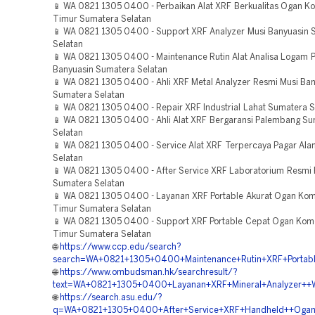
📱 WA 0821 1305 0400 - Perbaikan Alat XRF Berkualitas Ogan K
Timur Sumatera Selatan
📱 WA 0821 1305 0400 - Support XRF Analyzer Musi Banyuasin 
Selatan
📱 WA 0821 1305 0400 - Maintenance Rutin Alat Analisa Logam P
Banyuasin Sumatera Selatan
📱 WA 0821 1305 0400 - Ahli XRF Metal Analyzer Resmi Musi Ba
Sumatera Selatan
📱 WA 0821 1305 0400 - Repair XRF Industrial Lahat Sumatera S
📱 WA 0821 1305 0400 - Ahli Alat XRF Bergaransi Palembang S
Selatan
📱 WA 0821 1305 0400 - Service Alat XRF Terpercaya Pagar Al
Selatan
📱 WA 0821 1305 0400 - After Service XRF Laboratorium Resmi
Sumatera Selatan
📱 WA 0821 1305 0400 - Layanan XRF Portable Akurat Ogan Kom
Timur Sumatera Selatan
📱 WA 0821 1305 0400 - Support XRF Portable Cepat Ogan Kome
Timur Sumatera Selatan
🌐
https://www.ccp.edu/search?
search=WA+0821+1305+0400+Maintenance+Rutin+XRF+Portable
🌐
https://www.ombudsman.hk/searchresult/?
text=WA+0821+1305+0400+Layanan+XRF+Mineral+Analyzer++W
🌐
https://search.asu.edu/?
q=WA+0821+1305+0400+After+Service+XRF+Handheld++Ogan+