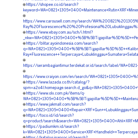
🌐
https://shopee.co.id/search?
keyword=WA+0821+1305+0400+Maintenance+Rutin+XRF+Minera
🌐
https://www.carousell.com.my/search/WA%200821%2013
Ray%20Fluorescence%20%20Profesional%20Lubuklinggau%
🌐
https://www.ebay.com.au/sch/i.html?
_nkw=WA+0821+1305+0400+%5B%5BTigapillar%5D%5D++Penye
🌐
https://blitar.ayoindonesia.com/search?
q=WA+0821+1305+0400+%5B%5BTigapillar%5D%5D++Kalibra
Ray+Fluorescence++Terpercaya+Lubuklinggau+Sumatera+Selat
🌐
https://serambagiantimur.terdekat.or.id/search/label/WA+
🌐
https://www.craiyon.com/en/search/WA+0821+1305+0400+%5
🌐
https://www.lazada.co.th/catalog/?
spm=a2o4l.homepage.search.d_go&q=WA+0821+1305+0400+%
🌐
https://www.olx.com.pk/items/q-
WA+0821+1305+0400+%5B%5BTigapillar%5D%5D++Maintenanc
🌐
https://www.jakmall.com/search?
q=WA+0821+1305+0400+Repair+XRF+Gun++Lubuklinggau+Sum
🌐
https://toco.id/id/search?
q=product/search&search=WA+0821+1305+0400+Ahli+XRF+Meta
🌐
https://padiumkm.id/search?
k=WA+0821+1305+0400+Service+XRF+Handheld++Terpercaya+
🌐
https://katalog.inaproc.id/search?