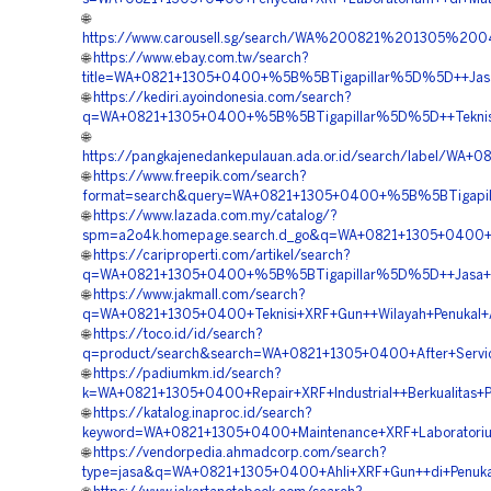
🌐
https://www.carousell.sg/search/WA%200821%201305%
🌐
https://www.ebay.com.tw/search?
title=WA+0821+1305+0400+%5B%5BTigapillar%5D%5D++Jasa+Se
🌐
https://kediri.ayoindonesia.com/search?
q=WA+0821+1305+0400+%5B%5BTigapillar%5D%5D++Teknisi+A
🌐
https://pangkajenedankepulauan.ada.or.id/search/label/W
🌐
https://www.freepik.com/search?
format=search&query=WA+0821+1305+0400+%5B%5BTigapillar
🌐
https://www.lazada.com.my/catalog/?
spm=a2o4k.homepage.search.d_go&q=WA+0821+1305+0400+%5
🌐
https://cariproperti.com/artikel/search?
q=WA+0821+1305+0400+%5B%5BTigapillar%5D%5D++Jasa+Serv
🌐
https://www.jakmall.com/search?
q=WA+0821+1305+0400+Teknisi+XRF+Gun++Wilayah+Penukal+A
🌐
https://toco.id/id/search?
q=product/search&search=WA+0821+1305+0400+After+Service
🌐
https://padiumkm.id/search?
k=WA+0821+1305+0400+Repair+XRF+Industrial++Berkualitas+P
🌐
https://katalog.inaproc.id/search?
keyword=WA+0821+1305+0400+Maintenance+XRF+Laboratorium
🌐
https://vendorpedia.ahmadcorp.com/search?
type=jasa&q=WA+0821+1305+0400+Ahli+XRF+Gun++di+Penukal