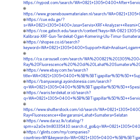
https://nypost.com/search/WA+0821+1305+0400+After+Servi
🌐
https://www.groenebouwmaterialen.nl/search/WA+0821+1305
🌐
https://cue.edu.ge/?
s=WA+0821+1305+0400+Jasa+Servis+XRF+Analyzer++Resmi+O
🌐
https://coe.gatech.edu/search/content?keys=WA-0821-1305-
Kalibrasi-XRF-Gun-Terdekat-Ogan-Komering-Ulu-Timur-Sumatera
🌐
https://shopee.co.id/search?
keyword=WA+0821+1305+0400+Support+Alat+Analisa+Logam+
🌐
https://ca.carousell.com/search/WA%200821%201305%2
Ray%20Fluorescence%20%20di%20Lahat%20Sumatera%20
🌐
https://www.ebay.com.tw/search?
title=WA+0821+1305+0400+%5B%5BTigapillar%5D%5D++Suppo
🌐
https://banyuwangi.ayoindonesia.com/search?
q=WA+0821+1305+0400+%5B%5BTigapillar%5D%5D++Spesialis
🌐
https://waris.terdekat.or.id/search?
q=WA+0821+1305+0400+%5B%5BTigapillar%5D%5D++Service+
🌐
https://www.shutterstock.com/id/search/WA+0821+1305+04
Ray+Fluorescence++Bergaransi+Lahat+Sumatera+Selatan
🌐
https://www.daraz.lk/catalog/?
spm=a2a0e.tm80335410.search.d_go&q=WA+0821+1305+0400
🌐
https://glints.com/my/companies?
countries=MY&keywords=WA+0821+1305+0400+%5B%5BTigapil