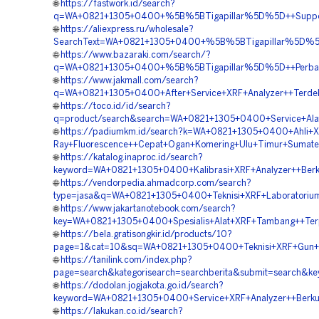
🌐
https://fastwork.id/search?
q=WA+0821+1305+0400+%5B%5BTigapillar%5D%5D++Support+X
🌐
https://aliexpress.ru/wholesale?
SearchText=WA+0821+1305+0400+%5B%5BTigapillar%5D%5D+
🌐
https://www.bazaraki.com/search/?
q=WA+0821+1305+0400+%5B%5BTigapillar%5D%5D++Perbaika
🌐
https://www.jakmall.com/search?
q=WA+0821+1305+0400+After+Service+XRF+Analyzer++Terdek
🌐
https://toco.id/id/search?
q=product/search&search=WA+0821+1305+0400+Service+Alat
🌐
https://padiumkm.id/search?k=WA+0821+1305+0400+Ahli+X
Ray+Fluorescence++Cepat+Ogan+Komering+Ulu+Timur+Sumate
🌐
https://katalog.inaproc.id/search?
keyword=WA+0821+1305+0400+Kalibrasi+XRF+Analyzer++Berk
🌐
https://vendorpedia.ahmadcorp.com/search?
type=jasa&q=WA+0821+1305+0400+Teknisi+XRF+Laboratorium
🌐
https://www.jakartanotebook.com/search?
key=WA+0821+1305+0400+Spesialis+Alat+XRF+Tambang++Ter
🌐
https://bela.gratisongkir.id/products/10?
page=1&cat=10&sq=WA+0821+1305+0400+Teknisi+XRF+Gun++
🌐
https://tanilink.com/index.php?
page=search&kategorisearch=searchberita&submit=search&
🌐
https://dodolan.jogjakota.go.id/search?
keyword=WA+0821+1305+0400+Service+XRF+Analyzer++Berkua
🌐
https://lakukan.co.id/search?