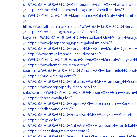
s=WA+0821+1305+0400+Maintenance+Rutin+XRF+Laboratorium
🔗
https://hiperdist-io.com/catalogsearch/result/index/?
q=WA+0821+1305+0400+Maintenance+Rutin+Alat+XRF+Tamban
🔗
https://portalbelanja.biz.id/cari/WA+0821+1305+0400+Servi
🔗
https://dodolan.jogjakota.go.id/search?
keyword=WA+0821+1305+0400+Perbaikan+XRF+Mineral+Analyz
🔗
https://www.jasapasanggypsumgalvalum.com/?
s=WA+0821+1305+0400+Service+XRF+Gun++Murah+Ogan+Ilir+
🔗
http://www.smkn1mandau.sch.id/search?
q=WA+0821+1305+0400+Jasa+Servis+XRF+Mineral+Analyzer++
🔗
https://www.kontan.co.id/search/?
search=WA+0821+1305+0400+Vendor+XRF+Handheld++Cepat+
🔗
https://budiwelding.com/?
s=WA+0821+1305+0400+Kalibrasi+Alat+XRF+Tambang++Resmi+
🔗
https://www.dotproperty.id/houses-for-
sale/search/WA+0821+1305+0400+Repair+XRF+Gun++Resmi+L
🔗
https://pabrikpaving.id/?
s=WA+0821+1305+0400+Repair+XRF+Laboratorium++Berkualit
🔗
https://arthapanel.com/?
s=WA+0821+1305+0400+Perbaikan+XRF+Analyzer++Muara+Eni
🔗
https://mgt.co.id/?
s=WA+0821+1305+0400+Ahli+Alat+XRF+Tambang++Terdekat+M
🔗
https://jasatukangmakassar.com/?
s=WA+0821+1305+0400+Penyedia+XRF+Laboratorium++di+Mua