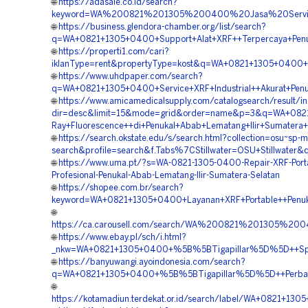
🌐
https://adasale.co.id/search?
keyword=WA%200821%201305%200400%20Jasa%20Servis
🌐
https://business.glendora-chamber.org/list/search?
q=WA+0821+1305+0400+Support+Alat+XRF++Terpercaya+Penuk
🌐
https://properti1.com/cari?
iklanType=rent&propertyType=kost&q=WA+0821+1305+0400+Ma
🌐
https://www.uhdpaper.com/search?
q=WA+0821+1305+0400+Service+XRF+Industrial++Akurat+Penu
🌐
https://www.amicamedicalsupply.com/catalogsearch/result/i
dir=desc&limit=15&mode=grid&order=name&p=3&q=WA+0821
Ray+Fluorescence++di+Penukal+Abab+Lematang+Ilir+Sumatera+
🌐
https://search.okstate.edu/s/search.html?collection=osu~sp-m
search&profile=search&f.Tabs%7CStillwater=OSU+Stillwater
🌐
https://www.uma.pt/?s=WA-0821-1305-0400-Repair-XRF-Port
Profesional-Penukal-Abab-Lematang-Ilir-Sumatera-Selatan
🌐
https://shopee.com.br/search?
keyword=WA+0821+1305+0400+Layanan+XRF+Portable++Penuka
🌐
https://ca.carousell.com/search/WA%200821%201305%
🌐
https://www.ebay.pl/sch/i.html?
_nkw=WA+0821+1305+0400+%5B%5BTigapillar%5D%5D++Spesi
🌐
https://banyuwangi.ayoindonesia.com/search?
q=WA+0821+1305+0400+%5B%5BTigapillar%5D%5D++Perbaika
🌐
https://kotamadiun.terdekat.or.id/search/label/WA+0821