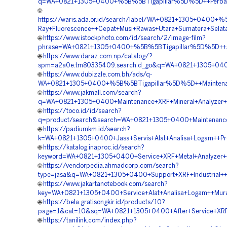
q=WA+0821+1305+0400+%5B%5BTigapillar%5D%5D++Perbaika
🌐
https://waris.ada.or.id/search/label/WA+0821+1305+0400+
Ray+Fluorescence++Cepat+Musi+Rawas+Utara+Sumatera+Selat
🌐
https://www.istockphoto.com/id/search/2/image-film?
phrase=WA+0821+1305+0400+%5B%5BTigapillar%5D%5D++Jasa
🌐
https://www.daraz.com.np/catalog/?
spm=a2a0e.tm80335409.search.d_go&q=WA+0821+1305+0400
🌐
https://www.dubizzle.com.bh/ads/q-
WA+0821+1305+0400+%5B%5BTigapillar%5D%5D++Maintenanc
🌐
https://www.jakmall.com/search?
q=WA+0821+1305+0400+Maintenance+XRF+Mineral+Analyzer++
🌐
https://toco.id/id/search?
q=product/search&search=WA+0821+1305+0400+Maintenance+
🌐
https://padiumkm.id/search?
k=WA+0821+1305+0400+Jasa+Servis+Alat+Analisa+Logam++Pro
🌐
https://katalog.inaproc.id/search?
keyword=WA+0821+1305+0400+Service+XRF+Metal+Analyzer++
🌐
https://vendorpedia.ahmadcorp.com/search?
type=jasa&q=WA+0821+1305+0400+Support+XRF+Industrial++
🌐
https://www.jakartanotebook.com/search?
key=WA+0821+1305+0400+Service+Alat+Analisa+Logam++Mura
🌐
https://bela.gratisongkir.id/products/10?
page=1&cat=10&sq=WA+0821+1305+0400+After+Service+XRF+
🌐
https://tanilink.com/index.php?