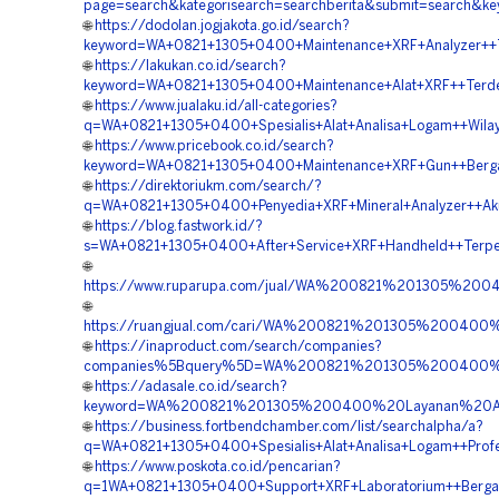
page=search&kategorisearch=searchberita&submit=search&
🌐
https://dodolan.jogjakota.go.id/search?
keyword=WA+0821+1305+0400+Maintenance+XRF+Analyzer++T
🌐
https://lakukan.co.id/search?
keyword=WA+0821+1305+0400+Maintenance+Alat+XRF++Terde
🌐
https://www.jualaku.id/all-categories?
q=WA+0821+1305+0400+Spesialis+Alat+Analisa+Logam++Wila
🌐
https://www.pricebook.co.id/search?
keyword=WA+0821+1305+0400+Maintenance+XRF+Gun++Bergar
🌐
https://direktoriukm.com/search/?
q=WA+0821+1305+0400+Penyedia+XRF+Mineral+Analyzer++Aku
🌐
https://blog.fastwork.id/?
s=WA+0821+1305+0400+After+Service+XRF+Handheld++Terpe
🌐
https://www.ruparupa.com/jual/WA%200821%201305%2
🌐
https://ruangjual.com/cari/WA%200821%201305%2004
🌐
https://inaproduct.com/search/companies?
companies%5Bquery%5D=WA%200821%201305%200400%2
🌐
https://adasale.co.id/search?
keyword=WA%200821%201305%200400%20Layanan%20Al
🌐
https://business.fortbendchamber.com/list/searchalpha/a?
q=WA+0821+1305+0400+Spesialis+Alat+Analisa+Logam++Profe
🌐
https://www.poskota.co.id/pencarian?
q=1WA+0821+1305+0400+Support+XRF+Laboratorium++Bergar