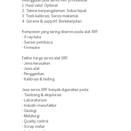
Keunggulan jasa servis XRF profesional:
1. Hasil valid: Optimal.
2. Teknisi berpengalaman: Solusi tepat.
3. Tools kalibrasi: Servis maksimal.
4. Garansi & support: Berkelanjutan.
Komponen yang sering diservis pada alat XRF:
- X-ray tube
- Sensor pembaca
- Firmware
Faktor harga servis alat XRF:
- Jenis kerusakan
- Jenis alat
- Penggantian
- Kalibrasi & testing
Jasa servis XRF banyak digunakan pada:
- Tambang & eksplorasi
- Laboratorium
- Industri manufaktur
- Geologi
- Metalurgi
- Quality control
- Scrap metal