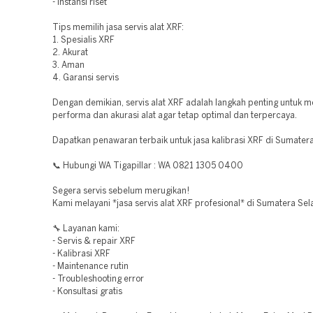
- Instansi riset
Tips memilih jasa servis alat XRF:
1. Spesialis XRF
2. Akurat
3. Aman
4. Garansi servis
Dengan demikian, servis alat XRF adalah langkah penting untuk 
performa dan akurasi alat agar tetap optimal dan terpercaya.
Dapatkan penawaran terbaik untuk jasa kalibrasi XRF di Sumatera
📞 Hubungi WA Tigapillar : WA 0821 1305 0400
Segera servis sebelum merugikan!
Kami melayani *jasa servis alat XRF profesional* di Sumatera Sel
🔧 Layanan kami:
- Servis & repair XRF
- Kalibrasi XRF
- Maintenance rutin
- Troubleshooting error
- Konsultasi gratis