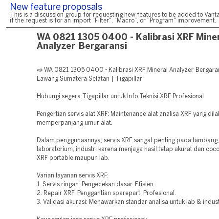
New feature proposals
This is a discussion group for requesting new features to be added to Vanta
if the request is for an import "Filter", "Macro", or "Program" improvement.
WA 0821 1305 0400 - Kalibrasi XRF Mine
Analyzer Bergaransi
📣 WA 0821 1305 0400 - Kalibrasi XRF Mineral Analyzer Bergara
Lawang Sumatera Selatan | Tigapillar
Hubungi segera Tigapillar untuk Info Teknisi XRF Profesional
Pengertian servis alat XRF: Maintenance alat analisa XRF yang dil
memperpanjang umur alat.
Dalam penggunaannya, servis XRF sangat penting pada tambang,
laboratorium, industri karena menjaga hasil tetap akurat dan coco
XRF portable maupun lab.
Varian layanan servis XRF:
1. Servis ringan: Pengecekan dasar. Efisien.
2. Repair XRF: Penggantian sparepart. Profesional.
3. Validasi akurasi: Menawarkan standar analisa untuk lab & indust