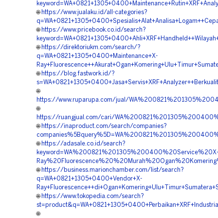
keyword=WA+0821+1305+0400+Maintenance+Rutin+XRF+Analyz
🌐
https://www.jualaku.id/all-categories?
q=WA+0821+1305+0400+Spesialis+Alat+Analisa+Logam++Cepa
🌐
https://www.pricebook.co.id/search?
keyword=WA+0821+1305+0400+Ahli+XRF+Handheld++Wilayah+
🌐
https://direktoriukm.com/search/?
q=WA+0821+1305+0400+Maintenance+X-
Ray+Fluorescence++Akurat+Ogan+Komering+Ulu+Timur+Sumate
🌐
https://blog.fastwork.id/?
s=WA+0821+1305+0400+Jasa+Servis+XRF+Analyzer++Berkuali
🌐
https://www.ruparupa.com/jual/WA%200821%201305%2
🌐
https://ruangjual.com/cari/WA%200821%201305%20040
🌐
https://inaproduct.com/search/companies?
companies%5Bquery%5D=WA%200821%201305%200400%
🌐
https://adasale.co.id/search?
keyword=WA%200821%201305%200400%20Service%20X
Ray%20Fluorescence%20%20Murah%20Ogan%20Komering
🌐
https://business.marionchamber.com/list/search?
q=WA+0821+1305+0400+Vendor+X-
Ray+Fluorescence++di+Ogan+Komering+Ulu+Timur+Sumatera+S
🌐
https://www.tokopedia.com/search?
st=product&q=WA+0821+1305+0400+Perbaikan+XRF+Industria
🌐