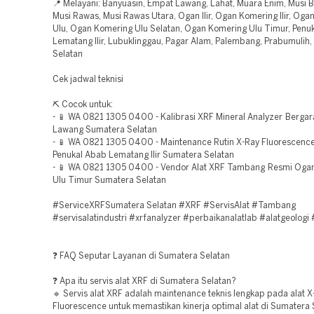
📍 Melayani: Banyuasin, Empat Lawang, Lahat, Muara Enim, Musi B
Musi Rawas, Musi Rawas Utara, Ogan Ilir, Ogan Komering Ilir, Og
Ulu, Ogan Komering Ulu Selatan, Ogan Komering Ulu Timur, Penu
Lematang Ilir, Lubuklinggau, Pagar Alam, Palembang, Prabumulih
Selatan
Cek jadwal teknisi
⛏️ Cocok untuk:
- 📱 WA 0821 1305 0400 - Kalibrasi XRF Mineral Analyzer Berga
Lawang Sumatera Selatan
- 📱 WA 0821 1305 0400 - Maintenance Rutin X-Ray Fluorescence
Penukal Abab Lematang Ilir Sumatera Selatan
- 📱 WA 0821 1305 0400 - Vendor Alat XRF Tambang Resmi Oga
Ulu Timur Sumatera Selatan
#ServiceXRFSumatera Selatan #XRF #ServisAlat #Tambang
#servisalatindustri #xrfanalyzer #perbaikanalatlab #alatgeologi 
❓ FAQ Seputar Layanan di Sumatera Selatan
❓ Apa itu servis alat XRF di Sumatera Selatan?
🔹 Servis alat XRF adalah maintenance teknis lengkap pada alat X
Fluorescence untuk memastikan kinerja optimal alat di Sumatera 