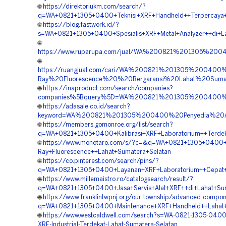
🌐
https://direktoriukm.com/search/?
q=WA+0821+1305+0400+Teknisi+XRF+Handheld++Terpercaya+
🌐
https://blog.fastwork.id/?
s=WA+0821+1305+0400+Spesialis+XRF+Metal+Analyzer++di+La
🌐
https://www.ruparupa.com/jual/WA%200821%201305%200
🌐
https://ruangjual.com/cari/WA%200821%201305%200400
Ray%20Fluorescence%20%20Bergaransi%20Lahat%20Suma
🌐
https://inaproduct.com/search/companies?
companies%5Bquery%5D=WA%200821%201305%200400%2
🌐
https://adasale.co.id/search?
keyword=WA%200821%201305%200400%20Penyedia%20Al
🌐
https://members.gomonroe.org/list/search?
q=WA+0821+1305+0400+Kalibrasi+XRF+Laboratorium++Terdek
🌐
https://www.monotaro.com/s/?c=&q=WA+0821+1305+0400+
Ray+Fluorescence++Lahat+Sumatera+Selatan
🌐
https://co.pinterest.com/search/pins/?
q=WA+0821+1305+0400+Layanan+XRF+Laboratorium++Cepat+
🌐
https://www.millemaistro.ro/catalogsearch/result/?
q=WA+0821+1305+0400+Jasa+Servis+Alat+XRF++di+Lahat+Sum
🌐
https://www.franklintwpnj.org/our-township/advanced-compo
q=WA+0821+1305+0400+Maintenance+XRF+Handheld++Lahat+
🌐
https://www.westcaldwell.com/search?s=WA-0821-1305-0400
XRF-Industrial-Terdekat-Lahat-Sumatera-Selatan