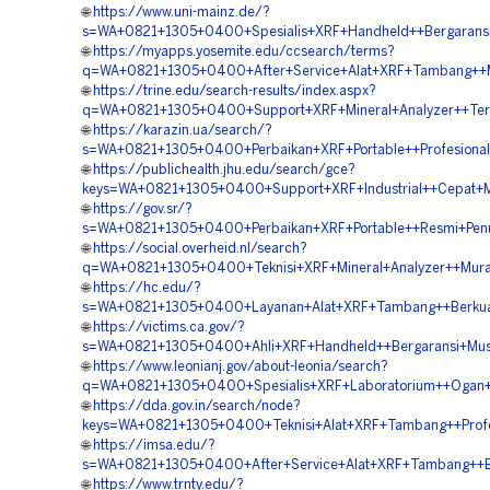
🌐
https://www.uni-mainz.de/?
s=WA+0821+1305+0400+Spesialis+XRF+Handheld++Bergaransi
🌐
https://myapps.yosemite.edu/ccsearch/terms?
q=WA+0821+1305+0400+After+Service+Alat+XRF+Tambang++M
🌐
https://trine.edu/search-results/index.aspx?
q=WA+0821+1305+0400+Support+XRF+Mineral+Analyzer++Terp
🌐
https://karazin.ua/search/?
s=WA+0821+1305+0400+Perbaikan+XRF+Portable++Profesiona
🌐
https://publichealth.jhu.edu/search/gce?
keys=WA+0821+1305+0400+Support+XRF+Industrial++Cepat+M
🌐
https://gov.sr/?
s=WA+0821+1305+0400+Perbaikan+XRF+Portable++Resmi+Penuk
🌐
https://social.overheid.nl/search?
q=WA+0821+1305+0400+Teknisi+XRF+Mineral+Analyzer++Mura
🌐
https://hc.edu/?
s=WA+0821+1305+0400+Layanan+Alat+XRF+Tambang++Berkuali
🌐
https://victims.ca.gov/?
s=WA+0821+1305+0400+Ahli+XRF+Handheld++Bergaransi+Mus
🌐
https://www.leonianj.gov/about-leonia/search?
q=WA+0821+1305+0400+Spesialis+XRF+Laboratorium++Ogan+
🌐
https://dda.gov.in/search/node?
keys=WA+0821+1305+0400+Teknisi+Alat+XRF+Tambang++Profes
🌐
https://imsa.edu/?
s=WA+0821+1305+0400+After+Service+Alat+XRF+Tambang++Be
🌐
https://www.trnty.edu/?